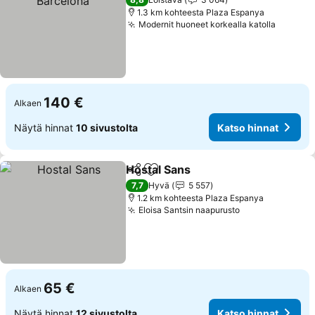
1.3 km kohteesta Plaza Espanya
Modernit huoneet korkealla katolla
Katso h
140 €
Alkaen
Näytä hinnat
10 sivustolta
Katso hinnat
Hostal Sans
Jaa
Lisää suosikkeihin
Katso hinnat
7,7
Hyvä
5 557
1.2 km kohteesta Plaza Espanya
Eloisa Santsin naapurusto
Katso hinnat
65 €
Alkaen
Näytä hinnat
12 sivustolta
Katso hinnat