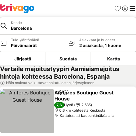
Suosikit
Kirjaud
Val
Kohde
Barcelona
Tulo-/lähtöpäivä
Asiakkaat ja huoneet
Päivämäärät
2 asiakasta, 1 huone
Järjestä
Suodata
Kartta
Vertaile majoitustyypin Aamiaismajoitus
hintoja kohteessa Barcelona, Espanja
Näin maksut vaikuttavat hakutulosten järjestykseen
Amfores Boutique Guest
Jaa
Lisää suosikkeihin
House
Katso hinnat
7,6
Hyvä
2 685
0.6 km kohteesta Keskusta
Kattoterassi kaupunkinäköalalla
Katso hin