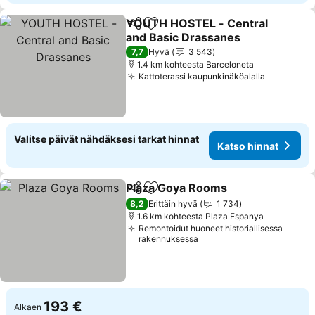
YOUTH HOSTEL - Central
Jaa
Lisää suosikkeihin
and Basic Drassanes
Katso hinnat
7,7
Hyvä
3 543
1.4 km kohteesta Barceloneta
Kattoterassi kaupunkinäköalalla
Katso hin
Valitse päivät nähdäksesi tarkat hinnat
Katso hinnat
Plaza Goya Rooms
Jaa
Lisää suosikkeihin
Katso h
8,2
Erittäin hyvä
1 734
1.6 km kohteesta Plaza Espanya
Remontoidut huoneet historiallisessa
rakennuksessa
193 €
Alkaen