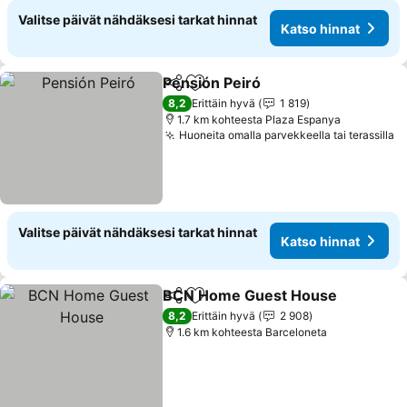
Valitse päivät nähdäksesi tarkat hinnat
Katso hinnat
Pensión Peiró
Jaa
Lisää suosikkeihin
Katso hinnat
8,2
Erittäin hyvä
1 819
1.7 km kohteesta Plaza Espanya
Huoneita omalla parvekkeella tai terassilla
K
Valitse päivät nähdäksesi tarkat hinnat
Katso hinnat
BCN Home Guest House
Jaa
Lisää suosikkeihin
K
8,2
Erittäin hyvä
2 908
1.6 km kohteesta Barceloneta