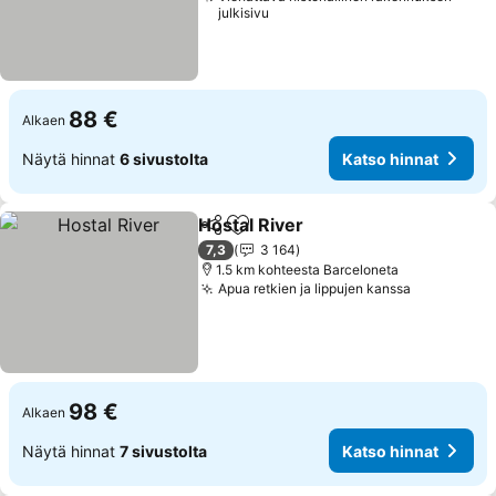
julkisivu
88 €
Alkaen
Näytä hinnat
6 sivustolta
Katso hinnat
Hostal River
Jaa
Lisää suosikkeihin
Katso hinnat
7,3
3 164
1.5 km kohteesta Barceloneta
Apua retkien ja lippujen kanssa
Katso hin
98 €
Alkaen
Näytä hinnat
7 sivustolta
Katso hinnat