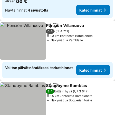
88 €
Alkaen
Näytä hinnat
4 sivustolta
Katso hinnat
Pensión Villanueva
Jaa
Lisää suosikkeihin
Katso h
6,4
4 711
1.3 km kohteesta Barceloneta
Näkymät La Ramblalle
Katso hinnat
Valitse päivät nähdäksesi tarkat hinnat
Katso hinnat
Standbyme Ramblas
Jaa
Lisää suosikkeihin
Katso
8,4
Erittäin hyvä
3 647
1.5 km kohteesta Barceloneta
Näkymät La Boquerían torille
Katso hinna