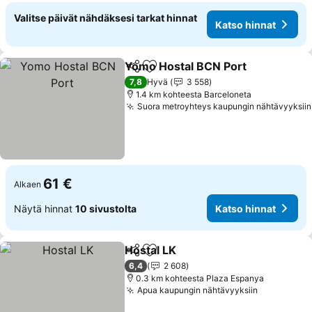
Valitse päivät nähdäksesi tarkat hinnat
Katso hinnat
Yomo Hostal BCN Port
Jaa
Lisää suosikkeihin
Kat
7,8
Hyvä
3 558
1.4 km kohteesta Barceloneta
Suora metroyhteys kaupungin nähtävyyksiin
61 €
Alkaen
Näytä hinnat
10 sivustolta
Katso hinnat
Hostal LK
Jaa
Lisää suosikkeihin
Katso hinnat
6,4
2 608
0.3 km kohteesta Plaza Espanya
Apua kaupungin nähtävyyksiin
Katso hinn