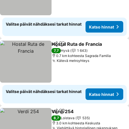
Valitse päivät nähdäksesi tarkat hinnat
Katso hinnat
Hostal Ruta de Francia
Jaa
Lisää suosikkeihin
Kat
7,7
Hyvä
1 643
0.7 km kohteesta Sagrada Familia
Kätevä metroyhteys
Katso hinnat
Valitse päivät nähdäksesi tarkat hinnat
Katso hinnat
Verdi 254
Jaa
Lisää suosikkeihin
Katso hinnat
8,7
Loistava
535
3.0 km kohteesta Keskusta
Viehättävä historiallinen rakennuksen