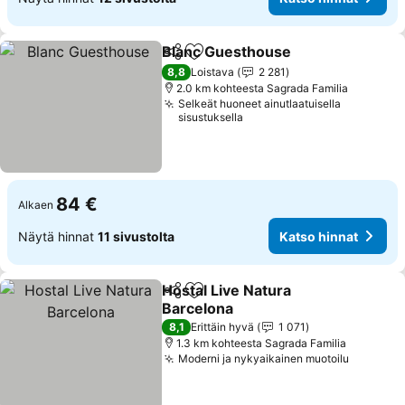
Blanc Guesthouse
Jaa
Lisää suosikkeihin
Katso hi
8,8
Loistava
2 281
2.0 km kohteesta Sagrada Familia
Selkeät huoneet ainutlaatuisella
sisustuksella
84 €
Alkaen
Näytä hinnat
11 sivustolta
Katso hinnat
Hostal Live Natura
Jaa
Lisää suosikkeihin
Barcelona
Katso hinnat
8,1
Erittäin hyvä
1 071
1.3 km kohteesta Sagrada Familia
Moderni ja nykyaikainen muotoilu
Katso hi