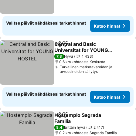
Valitse päivät nähdäksesi tarkat hinnat
Katso hinnat
Central and Basic
Jaa
Lisää suosikkeihin
Universitat for YOUNG
HOSTEL
Katso hinnat
7,8
Hyvä
4 433
0.6 km kohteesta Keskusta
Turvallinen matkatavaroiden ja
arvoesineiden säilytys
Valitse päivät nähdäksesi tarkat hinnat
Katso hinnat
Hostemplo Sagrada
Jaa
Lisää suosikkeihin
Familia
Katso hinnat
8,4
Erittäin hyvä
2 417
0.2 km kohteesta Sagrada Familia