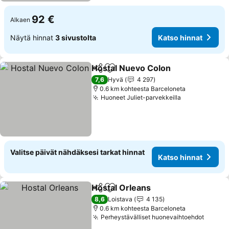
92 €
Alkaen
Näytä hinnat
3 sivustolta
Katso hinnat
Hostal Nuevo Colon
Jaa
Lisää suosikkeihin
Katso 
7,6
Hyvä
4 297
0.6 km kohteesta Barceloneta
Huoneet Juliet-parvekkeilla
Katso hinnat
Valitse päivät nähdäksesi tarkat hinnat
Katso hinnat
Hostal Orleans
Jaa
Lisää suosikkeihin
Katso hinna
8,6
Loistava
4 135
0.6 km kohteesta Barceloneta
Perheystävälliset huonevaihtoehdot
Katso 