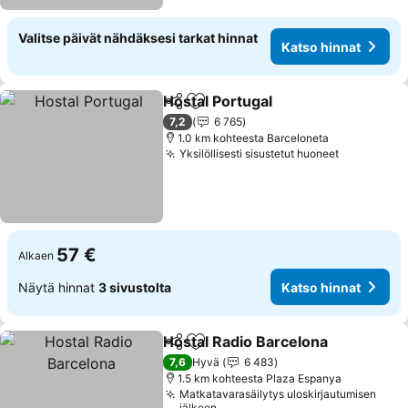
Valitse päivät nähdäksesi tarkat hinnat
Katso hinnat
Hostal Portugal
Jaa
Lisää suosikkeihin
Katso hinn
7,2
6 765
1.0 km kohteesta Barceloneta
Yksilöllisesti sisustetut huoneet
Katso hin
57 €
Alkaen
Näytä hinnat
3 sivustolta
Katso hinnat
Hostal Radio Barcelona
Jaa
Lisää suosikkeihin
Kat
7,6
Hyvä
6 483
1.5 km kohteesta Plaza Espanya
Matkatavarasäilytys uloskirjautumisen
jälkeen