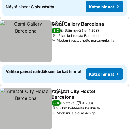
Näytä hinnat
8 sivustolta
Katso hinnat
Cami Gallery Barcelona
Jaa
Lisää suosikkeihin
Kat
8,3
Erittäin hyvä
1 203
1.5 km kohteesta Barceloneta
Moderni vastaanotto mukavuuksilla
Katso 
Valitse päivät nähdäksesi tarkat hinnat
Katso hinnat
Amistat City Hostel
Jaa
Lisää suosikkeihin
Barcelona
Katso hinnat
8,6
Loistava
4 793
3.8 km kohteesta Keskusta
Moderni ja eloisa design
Katso hinnat