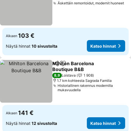
Äskettäin remontoidut, modernit huoneet
Kat
103 €
Alkaen
Näytä hinnat
10 sivustolta
Katso hinnat
Mihlton Barcelona
Jaa
Lisää suosikkeihin
Boutique B&B
Katso hinnat
8,9
Loistava
1 908
1.7 km kohteesta Sagrada Familia
Historiallinen rakennus modernilla
mukavuudella
141 €
Alkaen
Näytä hinnat
12 sivustolta
Katso hinnat