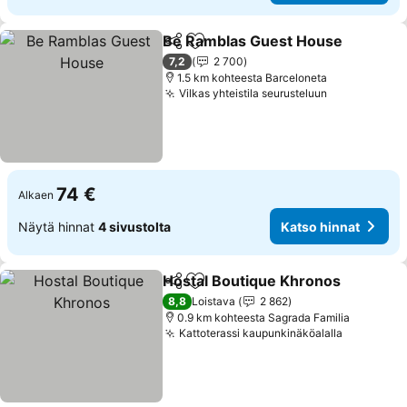
Be Ramblas Guest House
Jaa
Lisää suosikkeihin
7,2
2 700
1.5 km kohteesta Barceloneta
Vilkas yhteistila seurusteluun
Katso hinna
74 €
Alkaen
Näytä hinnat
4 sivustolta
Katso hinnat
Hostal Boutique Khronos
Jaa
Lisää suosikkeihin
K
8,8
Loistava
2 862
0.9 km kohteesta Sagrada Familia
Kattoterassi kaupunkinäköalalla
Katso hin