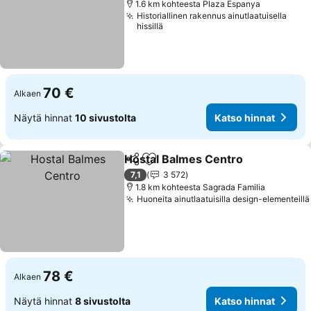
1.6 km kohteesta Plaza Espanya
Historiallinen rakennus ainutlaatuisella
hissillä
70 €
Alkaen
Näytä hinnat
10 sivustolta
Katso hinnat
Hostal Balmes Centro
Jaa
Lisää suosikkeihin
Kats
7,1
3 572
1.8 km kohteesta Sagrada Familia
Huoneita ainutlaatuisilla design-elementeillä
78 €
Alkaen
Näytä hinnat
8 sivustolta
Katso hinnat