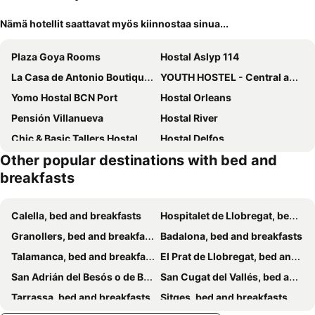
Nämä hotellit saattavat myös kiinnostaa sinua...
Plaza Goya Rooms
Hostal Aslyp 114
La Casa de Antonio Boutique Rooms
YOUTH HOSTEL - Central and Basic Drassanes
Yomo Hostal BCN Port
Hostal Orleans
Pensión Villanueva
Hostal River
Chic & Basic Tallers Hostal
Hostal Delfos
Other popular destinations with bed and
Pensión Peiró
Hostal Portugal
breakfasts
BCN Home Guest House
Mihlton Barcelona Boutique B&B
Brustar Sagrada Familia
Amfores Boutique Guest House
Calella, bed and breakfasts
Hospitalet de Llobregat, bed and breakfasts
Hostal Sans
Blanc Guesthouse
Granollers, bed and breakfasts
Badalona, bed and breakfasts
Rooms Flor
Hostal Apolo
Talamanca, bed and breakfasts
El Prat de Llobregat, bed and breakfasts
Amistat City Hostel Barcelona
Hostal Balmes Centro
San Adrián del Besós o de Besós, bed and breakfasts
San Cugat del Vallés, bed and breakfasts
Hostal Barcelona
Enzo Fira Guest House
Tarrassa, bed and breakfasts
Sitges, bed and breakfasts
Hostal LK
Hostal Sant Carlo