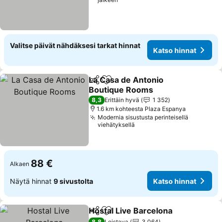
Valitse päivät nähdäksesi tarkat hinnat
Katso hinnat
La Casa de Antonio
Jaa
Lisää suosikkeihin
Boutique Rooms
Katso hinnat
8,3
Erittäin hyvä
1 352
1.6 km kohteesta Plaza Espanya
Modernia sisustusta perinteisellä
viehätyksellä
88 €
Alkaen
Näytä hinnat
9 sivustolta
Katso hinnat
Hostal Live Barcelona
Jaa
Lisää suosikkeihin
Kats
8,8
Loistava
3 064