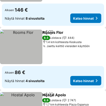
146 €
Alkaen
Näytä hinnat
8 sivustolta
Katso hinnat
Rooms Flor
Jaa
Lisää suosikkeihin
Katso hinnat
8,5
Loistava
444
1.4 km kohteesta Keskusta
Jaettu keittiö vieraiden käyttöön
Katso hi
86 €
Alkaen
Näytä hinnat
4 sivustolta
Katso hinnat
Hostal Apolo
Jaa
Lisää suosikkeihin
Katso hinnat
8,6
Loistava
2 747
1.7 km kohteesta Plaza Espanya