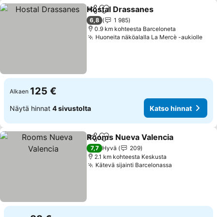
Hostal Drassanes
Jaa
Lisää suosikkeihin
Katso hi
6,8
1 985
0.9 km kohteesta Barceloneta
Huoneita näköalalla La Mercè -aukiolle
Kat
125 €
Alkaen
Näytä hinnat
4 sivustolta
Katso hinnat
Rooms Nueva Valencia
Jaa
Lisää suosikkeihin
Kat
7,7
Hyvä
209
2.1 km kohteesta Keskusta
Kätevä sijainti Barcelonassa
Katso hinna