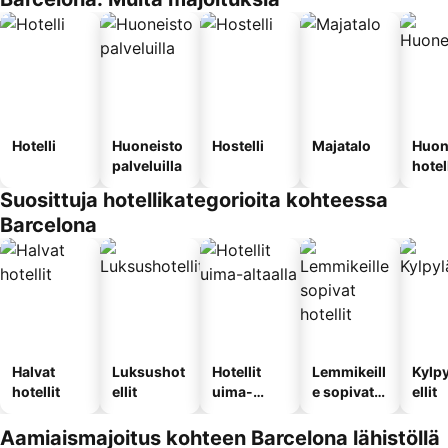
Hotelli
Huoneisto
Hostelli
Majatalo
Huon
palveluilla
hotel
Suosittuja hotellikategorioita kohteessa
Barcelona
Halvat
Luksushot
Hotellit
Lemmikeill
Kylp
hotellit
ellit
uima-
e sopivat
ellit
altaalla
hotellit
Aamiaismajoitus kohteen Barcelona lähistöllä