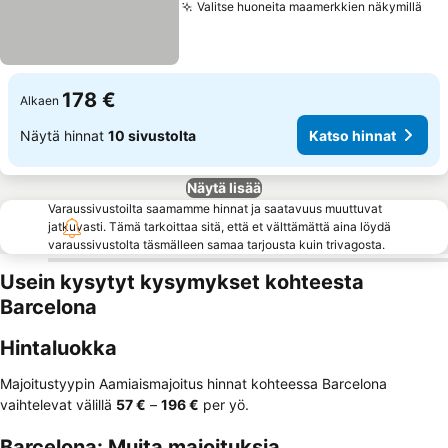
Valitse huoneita maamerkkien näkymillä
Kat
178 €
Alkaen
Näytä hinnat
10 sivustolta
Katso hinnat
Näytä lisää
Varaussivustoilta saamamme hinnat ja saatavuus muuttuvat
jatkuvasti. Tämä tarkoittaa sitä, että et välttämättä aina löydä
varaussivustolta täsmälleen samaa tarjousta kuin trivagosta.
Usein kysytyt kysymykset kohteesta
Barcelona
Hintaluokka
Majoitustyypin Aamiaismajoitus hinnat kohteessa Barcelona
vaihtelevat välillä
‎57 €
–
‎196 €
per yö.
Barcelona: Muita majoituksia