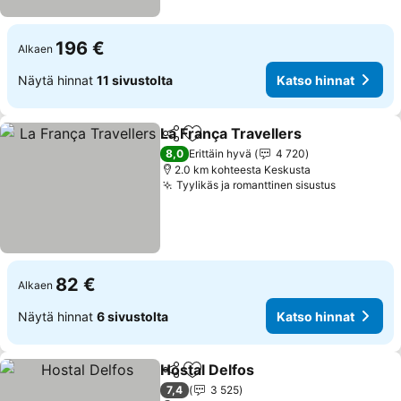
196 €
Alkaen
Näytä hinnat
11 sivustolta
Katso hinnat
La França Travellers
Jaa
Lisää suosikkeihin
Katso 
8,0
Erittäin hyvä
4 720
2.0 km kohteesta Keskusta
Tyylikäs ja romanttinen sisustus
Katso hin
82 €
Alkaen
Näytä hinnat
6 sivustolta
Katso hinnat
Hostal Delfos
Jaa
Lisää suosikkeihin
Katso hinnat
7,4
3 525