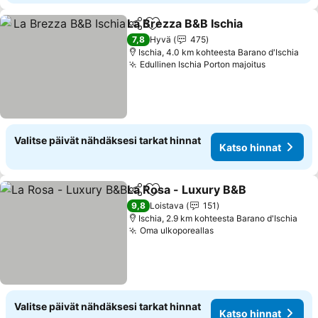
La Brezza B&B Ischia
Jaa
Lisää suosikkeihin
Katso
7,8
Hyvä
475
Ischia, 4.0 km kohteesta Barano d'Ischia
Edullinen Ischia Porton majoitus
Katso hin
Valitse päivät nähdäksesi tarkat hinnat
Katso hinnat
La Rosa - Luxury B&B
Jaa
Lisää suosikkeihin
Kats
9,8
Loistava
151
Ischia, 2.9 km kohteesta Barano d'Ischia
Oma ulkoporeallas
Katso hinnat
Valitse päivät nähdäksesi tarkat hinnat
Katso hinnat