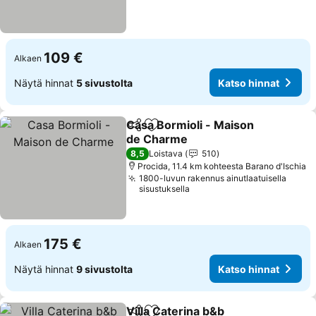
109 €
Alkaen
Näytä hinnat
5 sivustolta
Katso hinnat
Casa Bormioli - Maison
Jaa
Lisää suosikkeihin
de Charme
Katso hinnat
8,5
Loistava
510
Procida, 11.4 km kohteesta Barano d'Ischia
1800-luvun rakennus ainutlaatuisella
sisustuksella
175 €
Alkaen
Näytä hinnat
9 sivustolta
Katso hinnat
Villa Caterina b&b