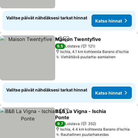
Valitse päivät nähdäksesi tarkat hinnat
Katso hinnat
Maison Twentyfive
Jaa
Lisää suosikkeihin
Katso h
9,5
Loistava
121
Ischia, 4.1 km kohteesta Barano d'Ischia
Viehättävä puutarha-aamiainen
Katso hin
Valitse päivät nähdäksesi tarkat hinnat
Katso hinnat
B&B La Vigna - Ischia
Jaa
Lisää suosikkeihin
Ponte
Katso hinnat
9,7
Loistava
352
Ischia, 4.4 km kohteesta Barano d'Ischia
Rauhallinen puutarhakeidas
Katso hinnat