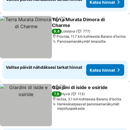
Katso hinnat
Terra Murata Dimora di
Jaa
Lisää suosikkeihin
Charme
Katso hinnat
9,4
Loistava
777
Procida, 11.7 km kohteesta Barano d'Ischia
Panoraamanäkymät terassilta
Katso hinn
Valitse päivät nähdäksesi tarkat hinnat
Katso hinnat
Giardini di iside e osiride
Jaa
Lisää suosikkeihin
K
7,6
Hyvä
113
Ischia, 3.1 km kohteesta Barano d'Ischia
Henkeäsalpaavat panoraamanäkymät
majoituspaikasta