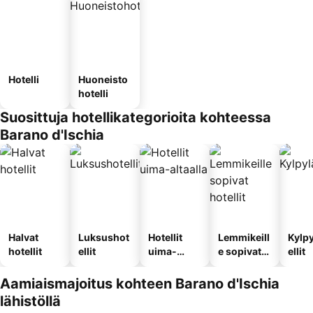
Hotelli
Huoneisto
hotelli
Suosittuja hotellikategorioita kohteessa
Barano d'Ischia
Halvat
Luksushot
Hotellit
Lemmikeill
Kylp
hotellit
ellit
uima-
e sopivat
ellit
altaalla
hotellit
Aamiaismajoitus kohteen Barano d'Ischia
lähistöllä