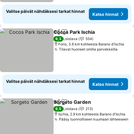
Valitse päivät nähdäksesi tarkat hinnat
Katso hinnat
Cocos Park Ischia
Jaa
Lisää suosikkeihin
Katso hi
9,3
Loistava
554
Forio, 3.6 km kohteesta Barano d'Ischia
Tilavat huoneet omilla parvekkeilla
Katso h
Valitse päivät nähdäksesi tarkat hinnat
Katso hinnat
Sorgeto Garden
Jaa
Lisää suosikkeihin
Katso hinn
9,5
Loistava
213
Ischia, 2.9 km kohteesta Barano d'Ischia
Pääsy luonnolliseen kuumaan lähteeseen
Ka