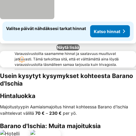
Valitse päivät nähdäksesi tarkat hinnat
Katso hinnat
Näytä lisää
Varaussivustoilta saamamme hinnat ja saatavuus muuttuvat
jatkuvasti. Tämä tarkoittaa sitä, että et välttämättä aina löydä
varaussivustolta täsmälleen samaa tarjousta kuin trivagosta.
Usein kysytyt kysymykset kohteesta Barano
d'Ischia
Hintaluokka
Majoitustyypin Aamiaismajoitus hinnat kohteessa Barano d'Ischia
vaihtelevat välillä
‎70 €
–
‎230 €
per yö.
Barano d'Ischia: Muita majoituksia