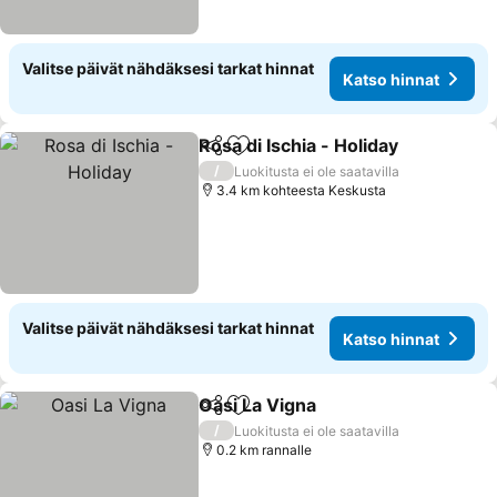
Valitse päivät nähdäksesi tarkat hinnat
Katso hinnat
Rosa di Ischia - Holiday
Jaa
Lisää suosikkeihin
Kat
/
Luokitusta ei ole saatavilla
3.4 km kohteesta Keskusta
Valitse päivät nähdäksesi tarkat hinnat
Katso hinnat
Oasi La Vigna
Jaa
Lisää suosikkeihin
Katso hinnat
/
Luokitusta ei ole saatavilla
0.2 km rannalle