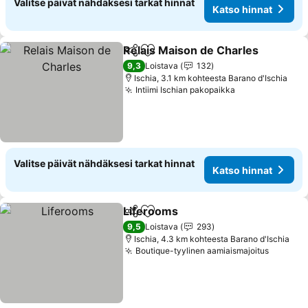
Valitse päivät nähdäksesi tarkat hinnat
Katso hinnat
Relais Maison de Charles
Jaa
Lisää suosikkeihin
K
9,3
Loistava
132
Ischia, 3.1 km kohteesta Barano d'Ischia
Intiimi Ischian pakopaikka
Katso hinnat
Valitse päivät nähdäksesi tarkat hinnat
Katso hinnat
Liferooms
Jaa
Lisää suosikkeihin
Katso hinnat
9,5
Loistava
293
Ischia, 4.3 km kohteesta Barano d'Ischia
Boutique-tyylinen aamiaismajoitus
Katso h