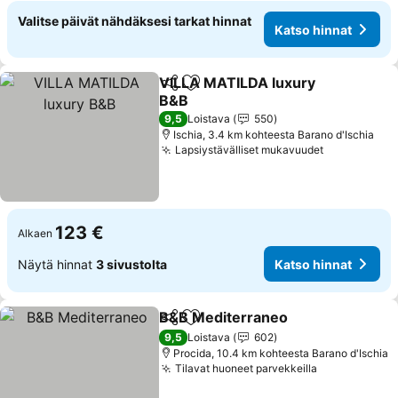
Valitse päivät nähdäksesi tarkat hinnat
Katso hinnat
VILLA MATILDA luxury
Jaa
Lisää suosikkeihin
B&B
Katso hinnat
9,5
Loistava
550
Ischia, 3.4 km kohteesta Barano d'Ischia
Lapsiystävälliset mukavuudet
Katso hinn
123 €
Alkaen
Näytä hinnat
3 sivustolta
Katso hinnat
B&B Mediterraneo
Jaa
Lisää suosikkeihin
Katso h
9,5
Loistava
602
Procida, 10.4 km kohteesta Barano d'Ischia
Tilavat huoneet parvekkeilla
Katso hinna