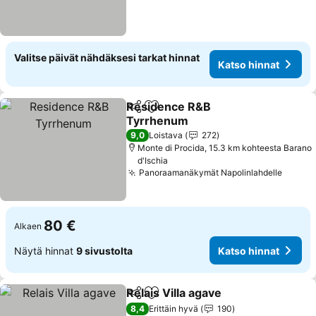
Valitse päivät nähdäksesi tarkat hinnat
Katso hinnat
Residence R&B
Jaa
Lisää suosikkeihin
Tyrrhenum
Katso hinnat
9,0
Loistava
272
Monte di Procida, 15.3 km kohteesta Barano
d'Ischia
Panoraamanäkymät Napolinlahdelle
Katso 
80 €
Alkaen
Näytä hinnat
9 sivustolta
Katso hinnat
Relais Villa agave
Jaa
Lisää suosikkeihin
Katso hin
8,4
Erittäin hyvä
190