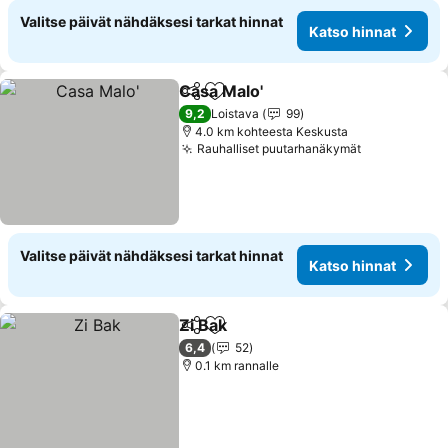
Valitse päivät nähdäksesi tarkat hinnat
Katso hinnat
Casa Malo'
Jaa
Lisää suosikkeihin
Katso hinnat
9,2
Loistava
99
4.0 km kohteesta Keskusta
Rauhalliset puutarhanäkymät
Katso hinna
Valitse päivät nähdäksesi tarkat hinnat
Katso hinnat
Zi Bak
Jaa
Lisää suosikkeihin
Katso hinnat
6,4
52
0.1 km rannalle