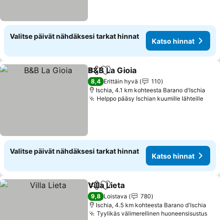
Valitse päivät nähdäksesi tarkat hinnat
Katso hinnat
B&B La Gioia
Jaa
Lisää suosikkeihin
Katso hinnat
8,4
Erittäin hyvä
110
Ischia, 4.1 km kohteesta Barano d'Ischia
Helppo pääsy Ischian kuumille lähteille
Kats
Valitse päivät nähdäksesi tarkat hinnat
Katso hinnat
Villa Lieta
Jaa
Lisää suosikkeihin
Katso hinnat
9,8
Loistava
780
Ischia, 4.5 km kohteesta Barano d'Ischia
Tyylikäs välimerellinen huoneensisustus
Kat