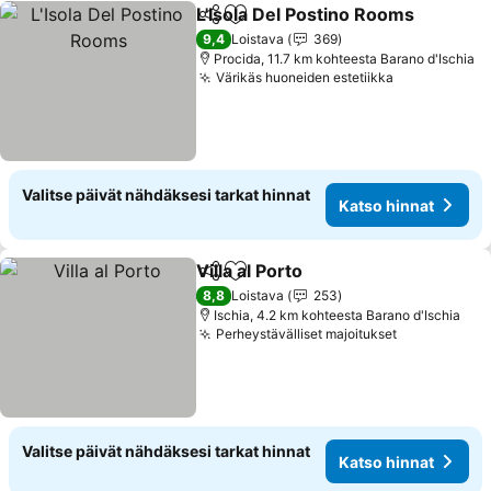
L'Isola Del Postino Rooms
Jaa
Lisää suosikkeihin
9,4
Loistava
369
Procida, 11.7 km kohteesta Barano d'Ischia
Värikäs huoneiden estetiikka
Katso hinna
Valitse päivät nähdäksesi tarkat hinnat
Katso hinnat
Villa al Porto
Jaa
Lisää suosikkeihin
Katso hinnat
8,8
Loistava
253
Ischia, 4.2 km kohteesta Barano d'Ischia
Perheystävälliset majoitukset
Katso hinna
Valitse päivät nähdäksesi tarkat hinnat
Katso hinnat