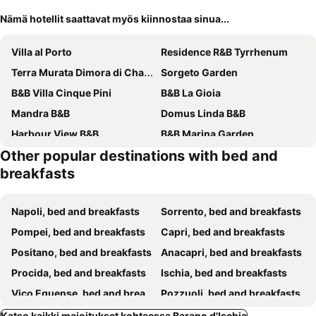
Nämä hotellit saattavat myös kiinnostaa sinua...
Villa al Porto
Residence R&B Tyrrhenum
Terra Murata Dimora di Charme
Sorgeto Garden
B&B Villa Cinque Pini
B&B La Gioia
Mandra B&B
Domus Linda B&B
Harbour View B&B
B&B Marina Garden
Other popular destinations with bed and
Sonnino B&B
Villa Caterina b&b
breakfasts
Relais Villa Ettore
Casa Malo'
Villa Talia Sweet Rooms B&B
La Rosa - Luxury B&B
Napoli, bed and breakfasts
Sorrento, bed and breakfasts
Relais Villa Raffaele by Emilia
Poseidonia Rooms
Pompei, bed and breakfasts
Capri, bed and breakfasts
San Michele
MARGIE'S HOUSE SEA VIEW - Apartment
Positano, bed and breakfasts
Anacapri, bed and breakfasts
Uefio - Luxury Suites
Procida, bed and breakfasts
Ischia, bed and breakfasts
Vico Equense, bed and breakfasts
Pozzuoli, bed and breakfasts
Forio, bed and breakfasts
Ercolano, bed and breakfasts
Katso kaikki majoitukset kohteessa Barano d'Ischia