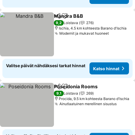
Mandra B&B
Jaa
Lisää suosikkeihin
Katso hinnat
9,2
Loistava
276
Ischia, 4.5 km kohteesta Barano d'Ischia
Modernit ja mukavat huoneet
Katso hinna
Valitse päivät nähdäksesi tarkat hinnat
Katso hinnat
Poseidonia Rooms
Jaa
Lisää suosikkeihin
Katso h
9,1
Loistava
269
Procida, 9.5 km kohteesta Barano d'Ischia
Ainutlaatuinen merellinen sisustus
Katso h