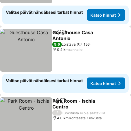
Valitse päivät nähdäksesi tarkat hinnat
Katso hinnat
Guesthouse Casa
Jaa
Lisää suosikkeihin
Antonio
Katso hinnat
9,6
Loistava
156
0.4 km rannalle
Valitse päivät nähdäksesi tarkat hinnat
Katso hinnat
Park Room - Ischia
Jaa
Lisää suosikkeihin
Centro
Katso hinnat
/
Luokitusta ei ole saatavilla
4.0 km kohteesta Keskusta