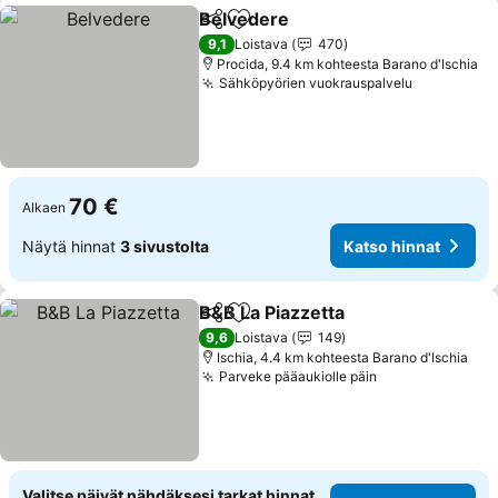
Belvedere
Jaa
Lisää suosikkeihin
Katso hinnat
9,1
Loistava
470
Procida, 9.4 km kohteesta Barano d'Ischia
Sähköpyörien vuokrauspalvelu
Katso hin
70 €
Alkaen
Näytä hinnat
3 sivustolta
Katso hinnat
B&B La Piazzetta
Jaa
Lisää suosikkeihin
Katso hin
9,6
Loistava
149
Ischia, 4.4 km kohteesta Barano d'Ischia
Parveke pääaukiolle päin
Katso hinnat
Valitse päivät nähdäksesi tarkat hinnat