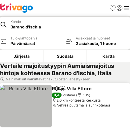
Suosikit
Kirjaud
Val
Kohde
Barano d'Ischia
Tulo-/lähtöpäivä
Asiakkaat ja huoneet
Päivämäärät
2 asiakasta, 1 huone
Järjestä
Suodata
Kartta
Vertaile majoitustyypin Aamiaismajoitus
hintoja kohteessa Barano d'Ischia, Italia
Näin maksut vaikuttavat hakutulosten järjestykseen
Relais Villa Ettore
Jaa
Lisää suosikkeihin
Katso hi
9,4
Loistava
105
2.0 km kohteesta Keskusta
Vehreä puutarha ja aurinkoterassi
Katso hi