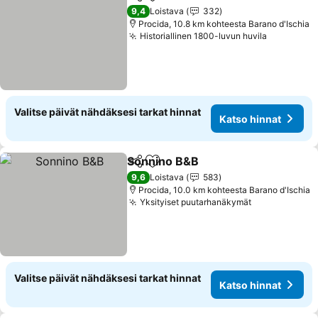
Jaa
Lisää suosikkeihin
Katso hi
9,4
Loistava
332
Procida, 10.8 km kohteesta Barano d'Ischia
Historiallinen 1800-luvun huvila
Katso hin
Valitse päivät nähdäksesi tarkat hinnat
Katso hinnat
Sonnino B&B
Jaa
Lisää suosikkeihin
Katso hinnat
9,6
Loistava
583
Procida, 10.0 km kohteesta Barano d'Ischia
Yksityiset puutarhanäkymät
Katso hinnat
Valitse päivät nähdäksesi tarkat hinnat
Katso hinnat