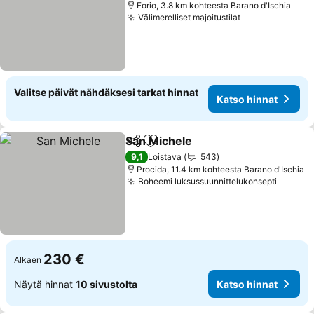
Forio, 3.8 km kohteesta Barano d'Ischia
Välimerelliset majoitustilat
Katso hinnat
Valitse päivät nähdäksesi tarkat hinnat
Katso hinnat
San Michele
Jaa
Lisää suosikkeihin
Katso hinnat
9,1
Loistava
543
Procida, 11.4 km kohteesta Barano d'Ischia
Boheemi luksussuunnittelukonsepti
Katso 
230 €
Alkaen
Näytä hinnat
10 sivustolta
Katso hinnat