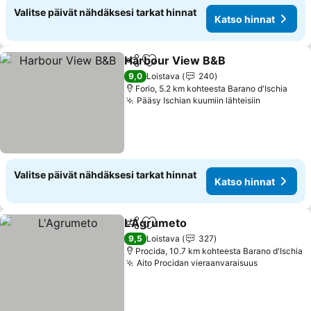
Valitse päivät nähdäksesi tarkat hinnat
Katso hinnat
Harbour View B&B
Jaa
Lisää suosikkeihin
Katso h
9,0
Loistava
240
Forio, 5.2 km kohteesta Barano d'Ischia
Pääsy Ischian kuumiin lähteisiin
Katso hin
Valitse päivät nähdäksesi tarkat hinnat
Katso hinnat
L'Agrumeto
Jaa
Lisää suosikkeihin
Katso hinnat
9,5
Loistava
327
Procida, 10.7 km kohteesta Barano d'Ischia
Aito Procidan vieraanvaraisuus
Katso hin