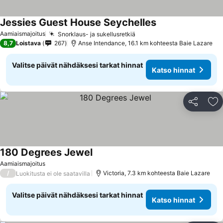
Jessies Guest House Seychelles
Aamiaismajoitus
Snorklaus- ja sukellusretkiä
8,7
Loistava
267
Anse Intendance, 16.1 km kohteesta Baie Lazare
Valitse päivät nähdäksesi tarkat hinnat
Katso hinnat
Jaa
Li
180 Degrees Jewel
Aamiaismajoitus
/
Victoria, 7.3 km kohteesta Baie Lazare
Luokitusta ei ole saatavilla
Valitse päivät nähdäksesi tarkat hinnat
Katso hinnat