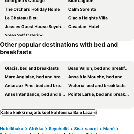
Georgina's Cottage
Blue Lagoon
The Orchard Holiday Home
Calm Sorento
Le Chateau Bleu
Glacis Heights Villa
Jessies Guest House Seychelles
Casadani Hotel
Solea Self Catering
Other popular destinations with bed and
breakfasts
Glacis, bed and breakfasts
Beau Vallon, bed and breakfasts
Mare Anglaise, bed and breakfasts
Anse à la Mouche, bed and breakfasts
Anse aux Pins, bed and breakfasts
Victoria, bed and breakfasts
Anse Intendance, bed and breakfasts
Pointe Larue, bed and breakfasts
Katso kaikki majoitukset kohteessa Baie Lazare
Hotellihaku
Afrikka
Seychellit
Sisä-saaret
Mahé