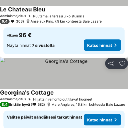
Le Chateau Bleu
Aamiaismajoitus
Puutarha ja terassi ulkoistuimilla
6,4
303
Anse aux Pins, 7.9 km kohteesta Baie Lazare
96 €
Alkaen
Näytä hinnat
7 sivustolta
Katso hinnat
Jaa
Li
Georgina's Cottage
Aamiaismajoitus
Hiljattain remontoidut tilavat huoneet
8,4
Erittäin hyvä
582
Mare Anglaise, 16.8 km kohteesta Baie Lazare
Valitse päivät nähdäksesi tarkat hinnat
Katso hinnat