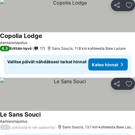
Jaa
Li
Copolia Lodge
Aamiaismajoitus
8,3
Erittäin hyvä
17
Sans Soucis, 11.8 km kohteesta Baie Lazare
Valitse päivät nähdäksesi tarkat hinnat
Katso hinnat
Jaa
Li
Le Sans Souci
Aamiaismajoitus
/
Sans Soucis, 13.1 km kohteesta Baie Lazare
Luokitusta ei ole saatavilla