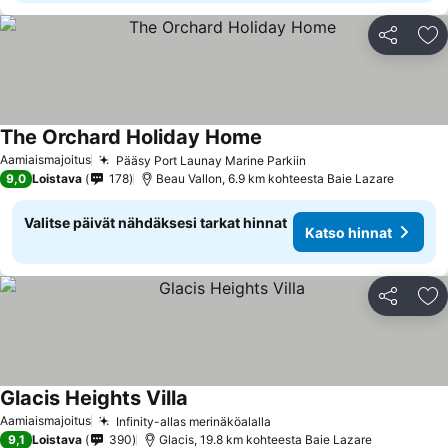
Jaa
Li
The Orchard Holiday Home
Aamiaismajoitus
Pääsy Port Launay Marine Parkiin
9,0
Loistava
178
Beau Vallon, 6.9 km kohteesta Baie Lazare
Valitse päivät nähdäksesi tarkat hinnat
Katso hinnat
Jaa
Li
Glacis Heights Villa
Aamiaismajoitus
Infinity-allas merinäköalalla
9,1
Loistava
390
Glacis, 19.8 km kohteesta Baie Lazare