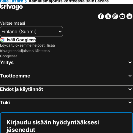
Baie Lazare
Aamiaismajoitus kohteessa Baie Lazare
Facebook
Twitter
Insta
Yo
Valitse maasi
Lisää Googleen
Löydä tuloksemme helposti: lisää
trivago ensisijaiseksi lähteeksi
Googlessa.
Yritys
Tuotteemme
Ehdot ja käytännöt
Tuki
Kirjaudu sisään hyödyntääksesi
jäsenedut