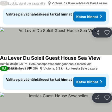
/
Victoria, 12.6 km kohteesta Baie Lazare
Luokitusta ei ole saatavilla
Valitse päivät nähdäksesi tarkat hinnat
Katso hinnat
Jaa
Li
Au Lever Du Soleil Guest House Sea View
Aamiaismajoitus
Henkeäsalpaavat auringonnousut meren yllä
8,1
Erittäin hyvä
39
Victoria, 5.3 km kohteesta Baie Lazare
Valitse päivät nähdäksesi tarkat hinnat
Katso hinnat
Jaa
Li