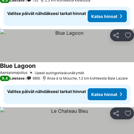
9,3
Loistava
13
2.3 km kohteesta Keskusta
Valitse päivät nähdäksesi tarkat hinnat
Katso hinnat
Jaa
Li
Blue Lagoon
Aamiaismajoitus
Upeat auringonlaskunäkymät
9,4
Loistava
689
Anse à la Mouche, 1.2 km kohteesta Baie Lazare
Valitse päivät nähdäksesi tarkat hinnat
Katso hinnat
Jaa
Li