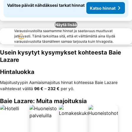
Valitse päivät nähdäksesi tarkat hinnat
Katso hinnat
Näytä lisää
Varaussivustoilta saamamme hinnat ja saatavuus muuttuvat
jatkuvasti. Tämä tarkoittaa sitä, että et välttämättä aina löydä
varaussivustolta täsmälleen samaa tarjousta kuin trivagosta.
Usein kysytyt kysymykset kohteesta Baie
Lazare
Hintaluokka
Majoitustyypin Aamiaismajoitus hinnat kohteessa Baie Lazare
vaihtelevat välillä
‎96 €
–
‎232 €
per yö.
Baie Lazare: Muita majoituksia