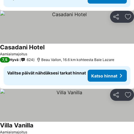
Jaa
Li
Casadani Hotel
Aamiaismajoitus
7,5
Hyvä
624
Beau Vallon, 16.6 km kohteesta Baie Lazare
Valitse päivät nähdäksesi tarkat hinnat
Katso hinnat
Jaa
Li
Villa Vanilla
Aamiaismajoitus