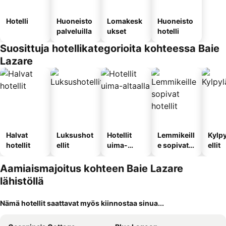
Hotelli
Huoneisto
Lomakesk
Huoneisto
palveluilla
ukset
hotelli
Suosittuja hotellikategorioita kohteessa Baie
Lazare
Halvat
Luksushot
Hotellit
Lemmikeill
Kylp
hotellit
ellit
uima-
e sopivat
ellit
altaalla
hotellit
Aamiaismajoitus kohteen Baie Lazare
lähistöllä
Nämä hotellit saattavat myös kiinnostaa sinua...