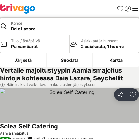
Suosikit
Kirjaud
Val
Kohde
Baie Lazare
Tulo-/lähtöpäivä
Asiakkaat ja huoneet
Päivämäärät
2 asiakasta, 1 huone
Järjestä
Suodata
Kartta
Vertaile majoitustyypin Aamiaismajoitus
hintoja kohteessa Baie Lazare, Seychellit
Näin maksut vaikuttavat hakutulosten järjestykseen
Jaa
Li
Solea Self Catering
Aamiaismajoitus