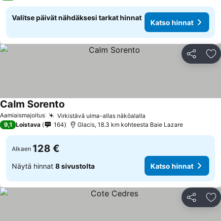
Valitse päivät nähdäksesi tarkat hinnat
Katso hinnat
Jaa
Li
Calm Sorento
Aamiaismajoitus
Virkistävä uima-allas näköalalla
9,1
Loistava
164
Glacis, 18.3 km kohteesta Baie Lazare
128 €
Alkaen
Näytä hinnat
8 sivustolta
Katso hinnat
Jaa
Li