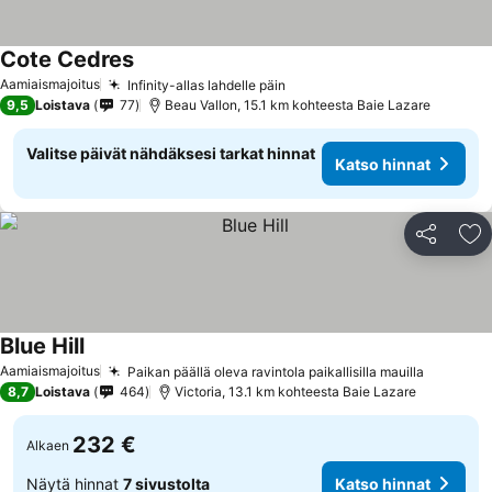
Cote Cedres
Aamiaismajoitus
Infinity-allas lahdelle päin
9,5
Loistava
77
Beau Vallon, 15.1 km kohteesta Baie Lazare
Valitse päivät nähdäksesi tarkat hinnat
Katso hinnat
Jaa
Li
Blue Hill
Aamiaismajoitus
Paikan päällä oleva ravintola paikallisilla mauilla
8,7
Loistava
464
Victoria, 13.1 km kohteesta Baie Lazare
232 €
Alkaen
Näytä hinnat
7 sivustolta
Katso hinnat