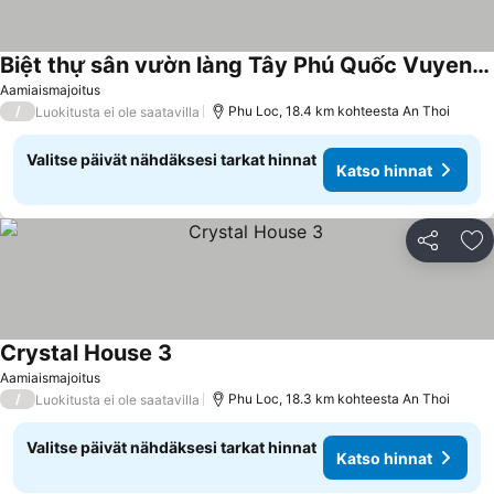
Biệt thự sân vườn làng Tây Phú Quốc Vuyen Garden Villa
Aamiaismajoitus
/
Phu Loc, 18.4 km kohteesta An Thoi
Luokitusta ei ole saatavilla
Valitse päivät nähdäksesi tarkat hinnat
Katso hinnat
Jaa
Li
Crystal House 3
Aamiaismajoitus
/
Phu Loc, 18.3 km kohteesta An Thoi
Luokitusta ei ole saatavilla
Valitse päivät nähdäksesi tarkat hinnat
Katso hinnat