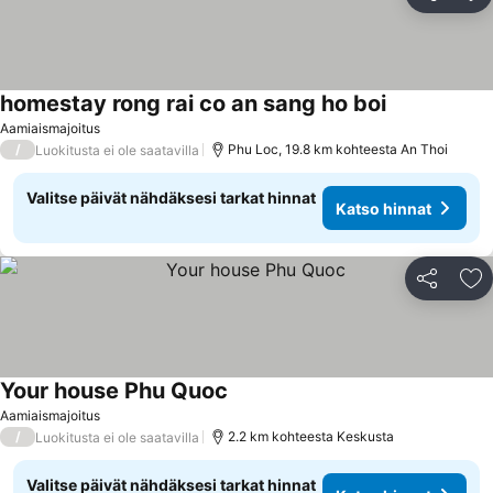
Jaa
Li
homestay rong rai co an sang ho boi
Aamiaismajoitus
/
Phu Loc, 19.8 km kohteesta An Thoi
Luokitusta ei ole saatavilla
Valitse päivät nähdäksesi tarkat hinnat
Katso hinnat
Jaa
Li
Your house Phu Quoc
Aamiaismajoitus
/
2.2 km kohteesta Keskusta
Luokitusta ei ole saatavilla
Valitse päivät nähdäksesi tarkat hinnat