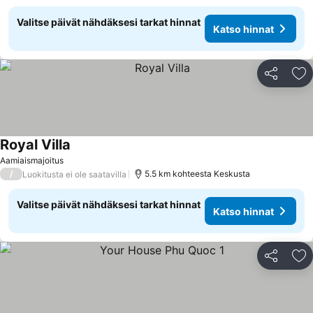
Valitse päivät nähdäksesi tarkat hinnat
Katso hinnat
Jaa
Li
Royal Villa
Aamiaismajoitus
/
5.5 km kohteesta Keskusta
Luokitusta ei ole saatavilla
Valitse päivät nähdäksesi tarkat hinnat
Katso hinnat
Jaa
Li