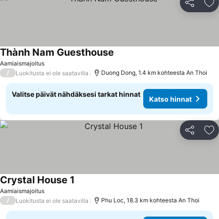
Jaa
Li
Thành Nam Guesthouse
Aamiaismajoitus
/
Duong Dong, 1.4 km kohteesta An Thoi
Luokitusta ei ole saatavilla
Valitse päivät nähdäksesi tarkat hinnat
Katso hinnat
Jaa
Li
Crystal House 1
Aamiaismajoitus
/
Phu Loc, 18.3 km kohteesta An Thoi
Luokitusta ei ole saatavilla