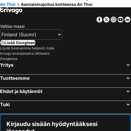
An Thoi
Aamiaismajoitus kohteessa An Thoi
Facebook
Twitter
Insta
Yo
Valitse maasi
Lisää Googleen
Löydä tuloksemme helposti: lisää
trivago ensisijaiseksi lähteeksi
Googlessa.
Yritys
Tuotteemme
Ehdot ja käytännöt
Tuki
Kirjaudu sisään hyödyntääksesi