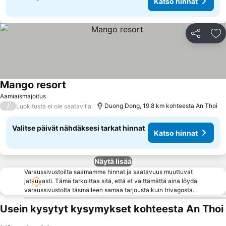
Katso hinnat
Jaa
Li
Mango resort
Aamiaismajoitus
/
Duong Dong, 19.8 km kohteesta An Thoi
Luokitusta ei ole saatavilla
Valitse päivät nähdäksesi tarkat hinnat
Katso hinnat
Näytä lisää
Varaussivustoilta saamamme hinnat ja saatavuus muuttuvat
jatkuvasti. Tämä tarkoittaa sitä, että et välttämättä aina löydä
varaussivustolta täsmälleen samaa tarjousta kuin trivagosta.
Usein kysytyt kysymykset kohteesta An Thoi