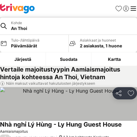
Suosikit
Kirjaud
Val
Kohde
An Thoi
Tulo-/lähtöpäivä
Asiakkaat ja huoneet
Päivämäärät
2 asiakasta, 1 huone
Järjestä
Suodata
Kartta
Vertaile majoitustyypin Aamiaismajoitus
hintoja kohteessa An Thoi, Vietnam
Näin maksut vaikuttavat hakutulosten järjestykseen
Jaa
Li
Nhà nghỉ Lý Hùng - Ly Hung Guest House
Aamiaismajoitus