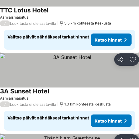
TTC Lotus Hotel
Aamiaismajoitus
/
5.5 km kohteesta Keskusta
Luokitusta ei ole saatavilla
Valitse päivät nähdäksesi tarkat hinnat
Katso hinnat
Jaa
Li
3A Sunset Hotel
Aamiaismajoitus
/
1.0 km kohteesta Keskusta
Luokitusta ei ole saatavilla
Valitse päivät nähdäksesi tarkat hinnat
Katso hinnat