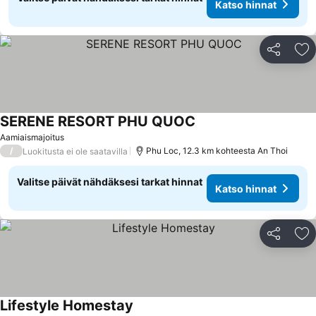
Katso hinnat
Jaa
Li
SERENE RESORT PHU QUOC
Aamiaismajoitus
/
Phu Loc, 12.3 km kohteesta An Thoi
Luokitusta ei ole saatavilla
Valitse päivät nähdäksesi tarkat hinnat
Katso hinnat
Jaa
Li
Lifestyle Homestay