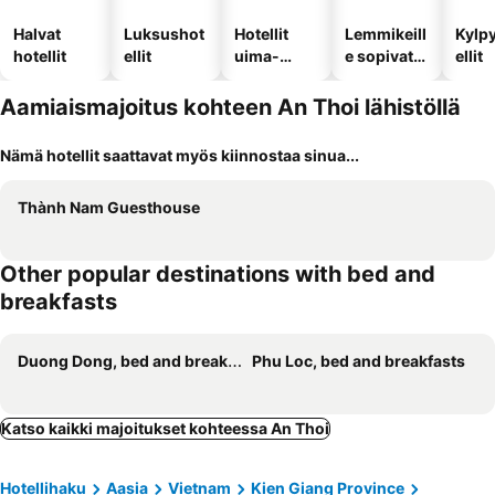
Halvat
Luksushot
Hotellit
Lemmikeill
Kylp
hotellit
ellit
uima-
e sopivat
ellit
altaalla
hotellit
Aamiaismajoitus kohteen An Thoi lähistöllä
Nämä hotellit saattavat myös kiinnostaa sinua...
Thành Nam Guesthouse
Other popular destinations with bed and
breakfasts
Duong Dong, bed and breakfasts
Phu Loc, bed and breakfasts
Katso kaikki majoitukset kohteessa An Thoi
Hotellihaku
Aasia
Vietnam
Kien Giang Province