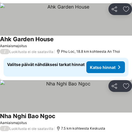
Jaa
Li
Ahk Garden House
Aamiaismajoitus
/
Phu Loc, 18.8 km kohteesta An Thoi
Luokitusta ei ole saatavilla
Valitse päivät nähdäksesi tarkat hinnat
Katso hinnat
Jaa
Li
Nha Nghi Bao Ngoc
Aamiaismajoitus
/
7.5 km kohteesta Keskusta
Luokitusta ei ole saatavilla