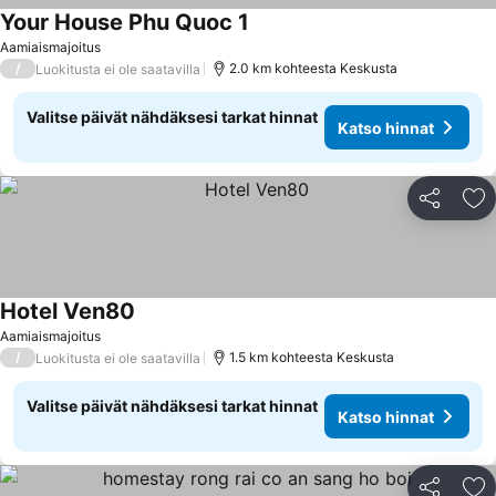
Your House Phu Quoc 1
Aamiaismajoitus
/
2.0 km kohteesta Keskusta
Luokitusta ei ole saatavilla
Valitse päivät nähdäksesi tarkat hinnat
Katso hinnat
Jaa
Li
Hotel Ven80
Aamiaismajoitus
/
1.5 km kohteesta Keskusta
Luokitusta ei ole saatavilla
Valitse päivät nähdäksesi tarkat hinnat
Katso hinnat