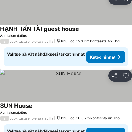
Jaa
Li
HẠNH TẤN TÀI guest house
Aamiaismajoitus
/
Phu Loc, 12.3 km kohteesta An Thoi
Luokitusta ei ole saatavilla
Valitse päivät nähdäksesi tarkat hinnat
Katso hinnat
Jaa
Li
SUN House
Aamiaismajoitus
/
Phu Loc, 10.3 km kohteesta An Thoi
Luokitusta ei ole saatavilla
Valitse päivät nähdäksesi tarkat hinnat