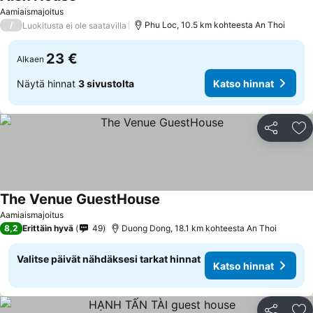
Aamiaismajoitus
/
Phu Loc, 10.5 km kohteesta An Thoi
Luokitusta ei ole saatavilla
23 €
Alkaen
Näytä hinnat
3 sivustolta
Katso hinnat
Jaa
Li
The Venue GuestHouse
Aamiaismajoitus
8,2
Erittäin hyvä
49
Duong Dong, 18.1 km kohteesta An Thoi
Valitse päivät nähdäksesi tarkat hinnat
Katso hinnat