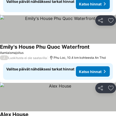
Valitse päivät nähdäksesi tarkat hinnat
Katso hinnat
Jaa
Li
Emily's House Phu Quoc Waterfront
Aamiaismajoitus
/
Phu Loc, 10.4 km kohteesta An Thoi
Luokitusta ei ole saatavilla
Valitse päivät nähdäksesi tarkat hinnat
Katso hinnat
Jaa
Li
Alex House