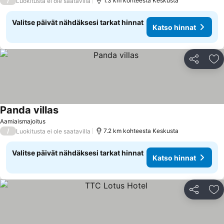
/
1.3 km kohteesta Keskusta
Luokitusta ei ole saatavilla
Valitse päivät nähdäksesi tarkat hinnat
Katso hinnat
Jaa
Li
Panda villas
Aamiaismajoitus
/
7.2 km kohteesta Keskusta
Luokitusta ei ole saatavilla
Valitse päivät nähdäksesi tarkat hinnat
Katso hinnat
Jaa
Li