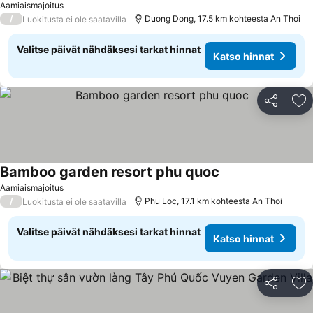
Aamiaismajoitus
/
Duong Dong, 17.5 km kohteesta An Thoi
Luokitusta ei ole saatavilla
Valitse päivät nähdäksesi tarkat hinnat
Katso hinnat
Jaa
Li
Bamboo garden resort phu quoc
Aamiaismajoitus
/
Phu Loc, 17.1 km kohteesta An Thoi
Luokitusta ei ole saatavilla
Valitse päivät nähdäksesi tarkat hinnat
Katso hinnat
Jaa
Li