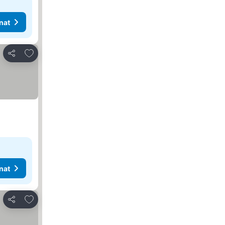
nat
Lisää suosikkeihin
Jaa
nat
Lisää suosikkeihin
Jaa