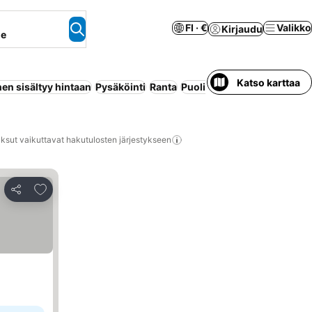
FI · €
Valikko
Kirjaudu
ne
Katso karttaa
en sisältyy hintaan
Pysäköinti
Ranta
Puolihoito
Täysihoito
Huon
ksut vaikuttavat hakutulosten järjestykseen
Lisää suosikkeihin
Jaa