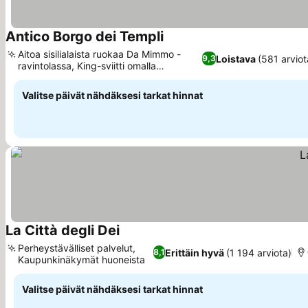
Antico Borgo dei Templi
Aitoa sisilialaista ruokaa Da Mimmo -
Loistava
(581 arviot
9,3
ravintolassa, King-sviitti omalla
porealtaalla
Valitse päivät nähdäksesi tarkat hinnat
La Città degli Dei
Perheystävälliset palvelut,
Erittäin hyvä
(1 194 arviota)
8,1
Kaupunkinäkymät huoneista
Valitse päivät nähdäksesi tarkat hinnat