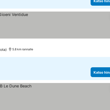
Katso hin
iota)
5.8 km rannalle
Katso hin