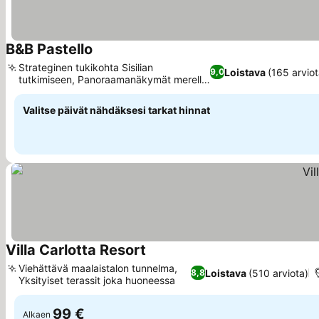
B&B Pastello
Strateginen tukikohta Sisilian
Loistava
(165 arviot
9,0
tutkimiseen, Panoraamanäkymät merelle
ja vuorille
Valitse päivät nähdäksesi tarkat hinnat
Villa Carlotta Resort
Viehättävä maalaistalon tunnelma,
Loistava
(510 arviota)
8,8
Yksityiset terassit joka huoneessa
99 €
Alkaen