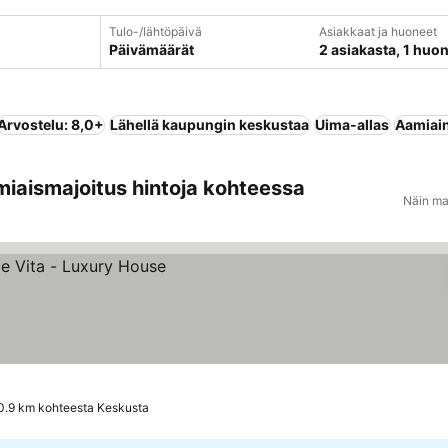
Tulo-/lähtöpäivä
Asiakkaat ja huoneet
Päivämäärät
2 asiakasta, 1 huo
Arvostelu: 8,0+
Lähellä kaupungin keskustaa
Uima-allas
Aamiain
miaismajoitus hintoja kohteessa
Näin ma
0.9 km kohteesta Keskusta