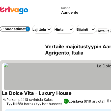
Kohde
Suodattimet
1
Lajittelu
Hinta
Sijainti
Hotellit
Vertaile majoitustyypin Aa
Agrigento, Italia
La Dolce Vita - Luxury House
Paikan päällä ravintola Kalos,
Loistava
(619 arviota)
8,9
Tyylikkäät barokkityyliset huoneet