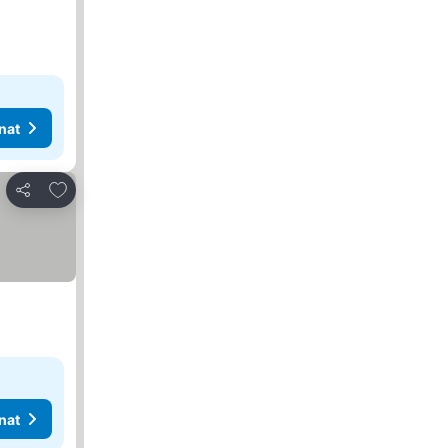
nat
Lisää suosikkeihin
Jaa
nat