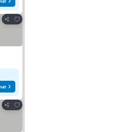
nat
Lisää suosikkeihin
Jaa
nat
Lisää suosikkeihin
Jaa