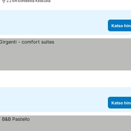
2.2 km kohteesta Keskusta
Katso hin
Katso hin