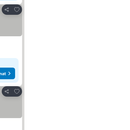
Lisää suosikkeihin
Jaa
nat
Lisää suosikkeihin
Jaa