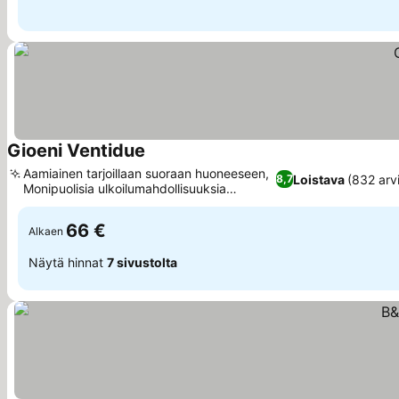
Gioeni Ventidue
Aamiainen tarjoillaan suoraan huoneeseen,
Loistava
(832 arv
8,7
Monipuolisia ulkoilumahdollisuuksia
lähistöllä
66 €
Alkaen
Näytä hinnat
7 sivustolta