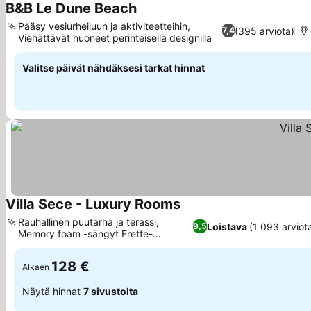
B&B Le Dune Beach
Pääsy vesiurheiluun ja aktiviteetteihin,
(395 arviota)
7,4
Viehättävät huoneet perinteisellä designilla
Valitse päivät nähdäksesi tarkat hinnat
Villa Sece - Luxury Rooms
Rauhallinen puutarha ja terassi,
Loistava
(1 093 arviot
9,5
Memory foam -sängyt Frette-
liinavaatteilla
128 €
Alkaen
Näytä hinnat
7 sivustolta