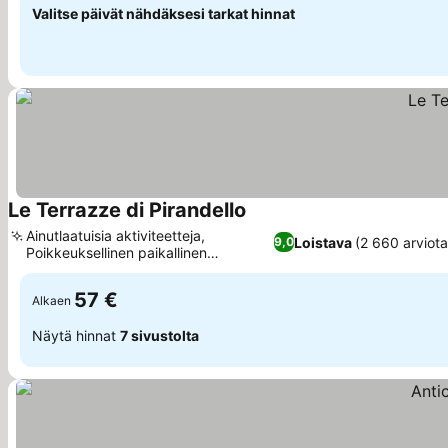
Valitse päivät nähdäksesi tarkat hinnat
Le Terrazze di Pirandello
Ainutlaatuisia aktiviteetteja,
Loistava
(2 660 arviota
9,0
Poikkeuksellinen paikallinen
aamiaiskokemus
57 €
Alkaen
Näytä hinnat
7 sivustolta