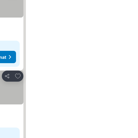
nat
Lisää suosikkeihin
Jaa