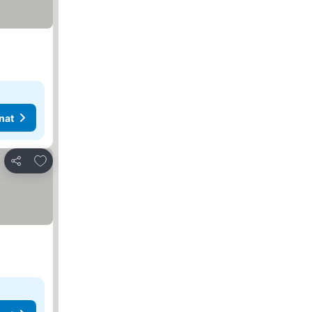
nat
Lisää suosikkeihin
Jaa