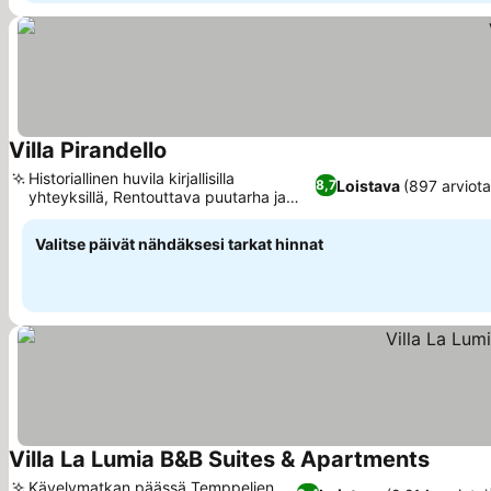
Villa Pirandello
Historiallinen huvila kirjallisilla
Loistava
(897 arviota
8,7
yhteyksillä, Rentouttava puutarha ja
piknik-alue
Valitse päivät nähdäksesi tarkat hinnat
Villa La Lumia B&B Suites & Apartments
Kävelymatkan päässä Temppelien