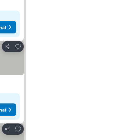
nat
Lisää suosikkeihin
Jaa
nat
Lisää suosikkeihin
Jaa