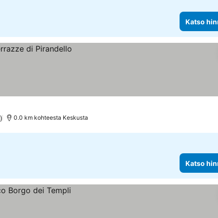
Katso hin
)
0.0 km kohteesta Keskusta
Katso hin