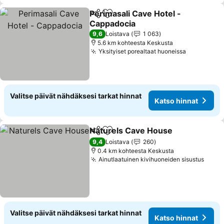
Perimasali Cave Hotel -
Jaa
Lisää suosikkeihin
Cappadocia
9,6
Loistava
1 063
5.6 km kohteesta Keskusta
Yksityiset porealtaat huoneissa
Valitse päivät nähdäksesi tarkat hinnat
Katso hinnat
Naturels Cave House
Jaa
Lisää suosikkeihin
9,4
Loistava
260
0.4 km kohteesta Keskusta
Ainutlaatuinen kivihuoneiden sisustus
Valitse päivät nähdäksesi tarkat hinnat
Katso hinnat