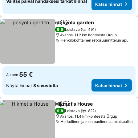
Valitse päivät nähdäksesi tarkat hinnat
Katso hinnat
ipekyolu garden
Jaa
Lisää suosikkeihin
9,5
Loistava
491
Avanos, 11.2 km kohteesta Ürgüp
Henkilökohtainen retkisuunnittelun apu
55 €
Alkaen
Näytä hinnat
8 sivustolta
Katso hinnat
Hikmet's House
Jaa
Lisää suosikkeihin
9,8
Loistava
822
Avanos, 11.4 km kohteesta Ürgüp
Herkullinen ja monipuolinen aamiaisbuffet