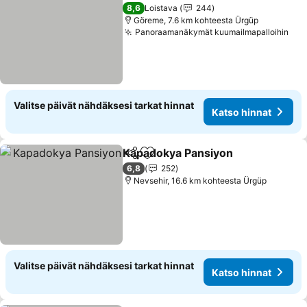
8,6
Loistava
244
Göreme, 7.6 km kohteesta Ürgüp
Panoraamanäkymät kuumailmapalloihin
Valitse päivät nähdäksesi tarkat hinnat
Katso hinnat
Kapadokya Pansiyon
Jaa
Lisää suosikkeihin
6,8
252
Nevsehir, 16.6 km kohteesta Ürgüp
Valitse päivät nähdäksesi tarkat hinnat
Katso hinnat