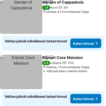
Garden of Cappadocia
Jaa
Lisää suosikkeihin
7,8
Hyvä
20
Uçhisar, 9.7 km kohteesta Ürgüp
Valitse päivät nähdäksesi tarkat hinnat
Katso hinnat
Kismet Cave Mansion
Jaa
Lisää suosikkeihin
9,6
Loistava
313
Göreme, 7.5 km kohteesta Ürgüp
Viihtyisä takka viileisiin iltoihin
Valitse päivät nähdäksesi tarkat hinnat
Katso hinnat