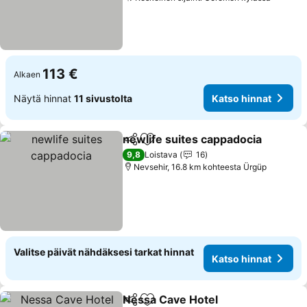
113 €
Alkaen
Näytä hinnat
11 sivustolta
Katso hinnat
newlife suites cappadocia
Jaa
Lisää suosikkeihin
9,8
Loistava
16
Nevsehir, 16.8 km kohteesta Ürgüp
Valitse päivät nähdäksesi tarkat hinnat
Katso hinnat
Nessa Cave Hotel
Jaa
Lisää suosikkeihin