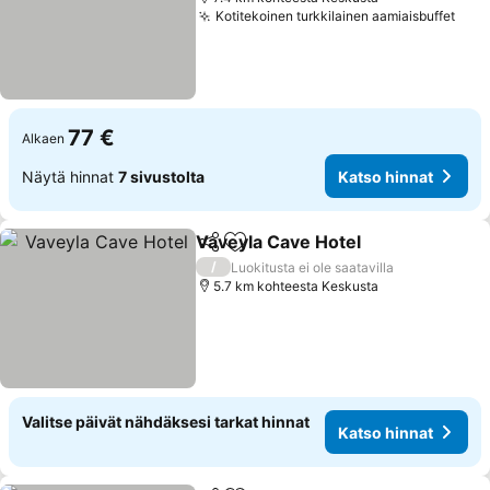
Kotitekoinen turkkilainen aamiaisbuffet
77 €
Alkaen
Näytä hinnat
7 sivustolta
Katso hinnat
Vaveyla Cave Hotel
Jaa
Lisää suosikkeihin
/
Luokitusta ei ole saatavilla
5.7 km kohteesta Keskusta
Valitse päivät nähdäksesi tarkat hinnat
Katso hinnat