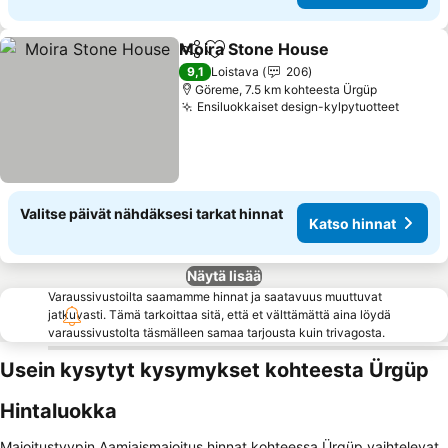
Moira Stone House
Jaa
Lisää suosikkeihin
9,1
Loistava
206
Göreme, 7.5 km kohteesta Ürgüp
Ensiluokkaiset design-kylpytuotteet
Valitse päivät nähdäksesi tarkat hinnat
Katso hinnat
Näytä lisää
Varaussivustoilta saamamme hinnat ja saatavuus muuttuvat
jatkuvasti. Tämä tarkoittaa sitä, että et välttämättä aina löydä
varaussivustolta täsmälleen samaa tarjousta kuin trivagosta.
Usein kysytyt kysymykset kohteesta Ürgüp
Hintaluokka
Majoitustyypin Aamiaismajoitus hinnat kohteessa Ürgüp vaihtelevat