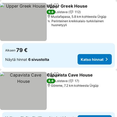
Upper Greek House
Jaa
Lisää suosikkeihin
9,6
Loistava
112
Mustafapasa, 5.8 km kohteesta Ürgüp
Perinteinen kreikkalais-turkkilainen
huonetyyli
79 €
Alkaen
Näytä hinnat
6 sivustolta
Katso hinnat
Capavista Cave House
Jaa
Lisää suosikkeihin
8,6
Loistava
17
Göreme, 7.2 km kohteesta Ürgüp