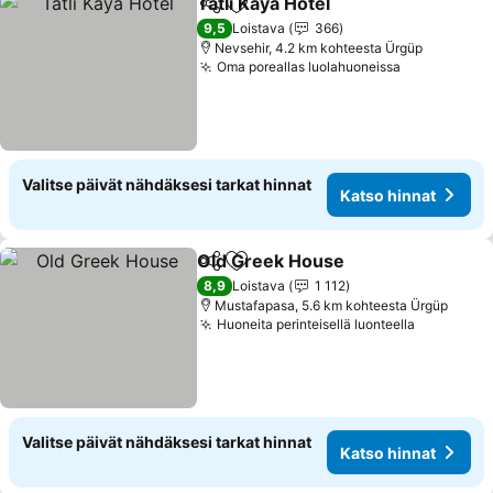
Tatlı Kaya Hotel
Jaa
Lisää suosikkeihin
9,5
Loistava
366
Nevsehir, 4.2 km kohteesta Ürgüp
Oma poreallas luolahuoneissa
Valitse päivät nähdäksesi tarkat hinnat
Katso hinnat
Old Greek House
Jaa
Lisää suosikkeihin
8,9
Loistava
1 112
Mustafapasa, 5.6 km kohteesta Ürgüp
Huoneita perinteisellä luonteella
Valitse päivät nähdäksesi tarkat hinnat
Katso hinnat