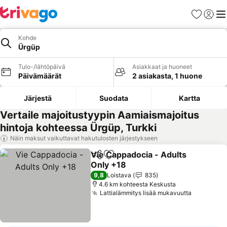
Suosikit
Kirjaud
Val
Kohde
Ürgüp
Tulo-/lähtöpäivä
Asiakkaat ja huoneet
Päivämäärät
2 asiakasta, 1 huone
Järjestä
Suodata
Kartta
Vertaile majoitustyypin Aamiaismajoitus
hintoja kohteessa Ürgüp, Turkki
Näin maksut vaikuttavat hakutulosten järjestykseen
Vie Cappadocia - Adults
Jaa
Lisää suosikkeihin
Only +18
9,8
Loistava
835
4.6 km kohteesta Keskusta
Lattialämmitys lisää mukavuutta