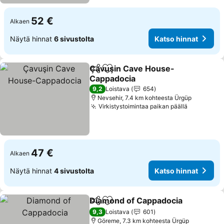
52 €
Alkaen
Näytä hinnat
6 sivustolta
Katso hinnat
Çavuşin Cave House-
Jaa
Lisää suosikkeihin
Cappadocia
9,2
Loistava
654
Nevsehir, 7.4 km kohteesta Ürgüp
Virkistystoimintaa paikan päällä
47 €
Alkaen
Näytä hinnat
4 sivustolta
Katso hinnat
Diamond of Cappadocia
Jaa
Lisää suosikkeihin
9,3
Loistava
601
Göreme, 7.3 km kohteesta Ürgüp