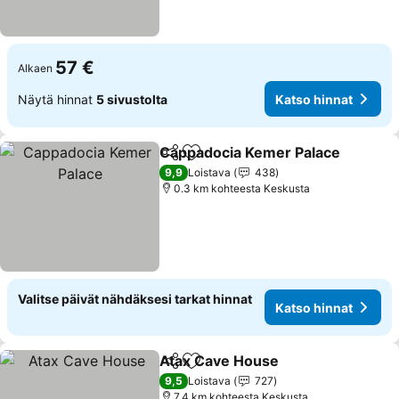
57 €
Alkaen
Näytä hinnat
5 sivustolta
Katso hinnat
Cappadocia Kemer Palace
Jaa
Lisää suosikkeihin
9,9
Loistava
438
0.3 km kohteesta Keskusta
Valitse päivät nähdäksesi tarkat hinnat
Katso hinnat
Atax Cave House
Jaa
Lisää suosikkeihin
9,5
Loistava
727
7.4 km kohteesta Keskusta