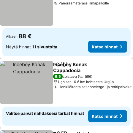
Panoraamaterassi ilmapalloille
88 €
Alkaen
Näytä hinnat
11 sivustolta
Katso hinnat
Incebey Konak
Jaa
Lisää suosikkeihin
Cappadocia
9,5
Loistava
596
Uçhisar, 10.6 km kohteesta Ürgüp
Henkilökohtaiset concierge- ja retkipalvelut
Valitse päivät nähdäksesi tarkat hinnat
Katso hinnat