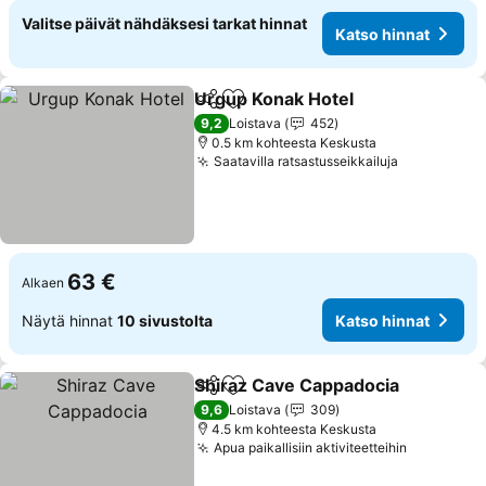
Valitse päivät nähdäksesi tarkat hinnat
Katso hinnat
Urgup Konak Hotel
Jaa
Lisää suosikkeihin
9,2
Loistava
452
0.5 km kohteesta Keskusta
Saatavilla ratsastusseikkailuja
63 €
Alkaen
Näytä hinnat
10 sivustolta
Katso hinnat
Shiraz Cave Cappadocia
Jaa
Lisää suosikkeihin
9,6
Loistava
309
4.5 km kohteesta Keskusta
Apua paikallisiin aktiviteetteihin