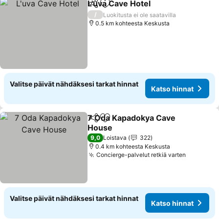
L'uva Cave Hotel
Jaa
Lisää suosikkeihin
/
Luokitusta ei ole saatavilla
0.5 km kohteesta Keskusta
Valitse päivät nähdäksesi tarkat hinnat
Katso hinnat
7 Oda Kapadokya Cave
Jaa
Lisää suosikkeihin
House
9,0
Loistava
322
0.4 km kohteesta Keskusta
Concierge-palvelut retkiä varten
Valitse päivät nähdäksesi tarkat hinnat
Katso hinnat