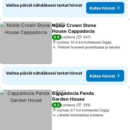
Valitse päivät nähdäksesi tarkat hinnat
Katso hinnat
Noble Crown Stone
Jaa
Lisää suosikkeihin
House Cappadocia
9,5
Loistava
347
Uçhisar, 10.4 km kohteesta Ürgüp
Ylelliset huoneet porealtaalla ja takalla
Valitse päivät nähdäksesi tarkat hinnat
Katso hinnat
Cappadocia Panda
Jaa
Lisää suosikkeihin
Garden House
9,2
Loistava
355
Uçhisar, 9.7 km kohteesta Ürgüp
Lähellä historiallisia kohteita