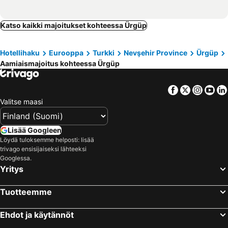
Katso kaikki majoitukset kohteessa Ürgüp
Hotellihaku
Eurooppa
Turkki
Nevşehir Province
Ürgüp
Aamiaismajoitus kohteessa Ürgüp
Facebook
Twitter
Insta
Yo
Valitse maasi
Lisää Googleen
Löydä tuloksemme helposti: lisää
trivago ensisijaiseksi lähteeksi
Googlessa.
Yritys
Tuotteemme
Ehdot ja käytännöt