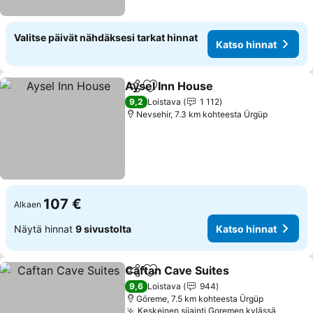
Valitse päivät nähdäksesi tarkat hinnat
Katso hinnat
Aysel Inn House
Jaa
Lisää suosikkeihin
9,2
Loistava
1 112
Nevsehir, 7.3 km kohteesta Ürgüp
107 €
Alkaen
Näytä hinnat
9 sivustolta
Katso hinnat
Caftan Cave Suites
Jaa
Lisää suosikkeihin
9,6
Loistava
944
Göreme, 7.5 km kohteesta Ürgüp
Keskeinen sijainti Goremen kylässä