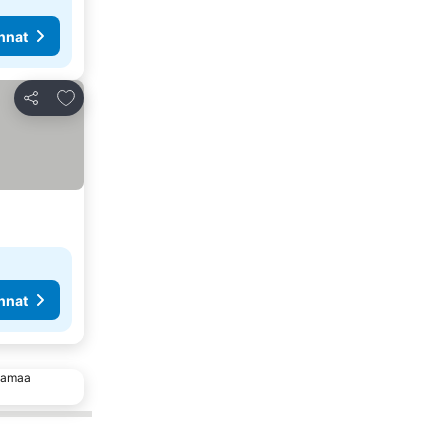
nnat
Lisää suosikkeihin
Jaa
nnat
 samaa