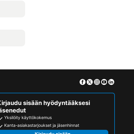
Facebook
Twitter
Instagram
Youtube
Linkedin
Kirjaudu sisään hyödyntääksesi
jäsenedut
Yksilöity käyttökokemus
Kanta-asiakastarjoukset ja jäsenhinnat
Kirjaudu sisään