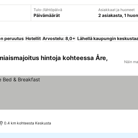
Tulo-/lähtöpäivä
Asiakkaat ja huoneet
Päivämäärät
2 asiakasta, 1 huo
n peruutus
Hotellit
Arvostelu: 8,0+
Lähellä kaupungin keskusta
miaismajoitus hintoja kohteessa Åre,
Näin ma
0.4 km kohteesta Keskusta