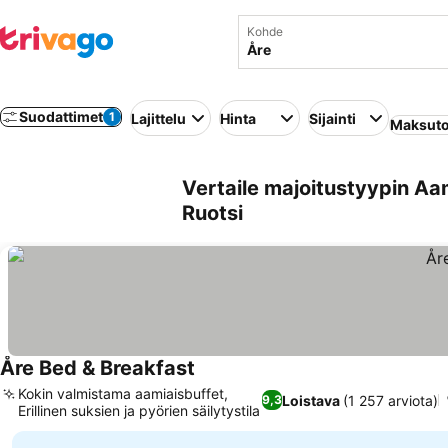
Kohde
Suodattimet
1
Lajittelu
Hinta
Sijainti
Maksuto
Vertaile majoitustyypin Aa
Ruotsi
Åre Bed & Breakfast
Katso hinnat
Kokin valmistama aamiaisbuffet,
Loistava
(1 257 arviota)
9,3
Erillinen suksien ja pyörien säilytystila
Katso hinnat