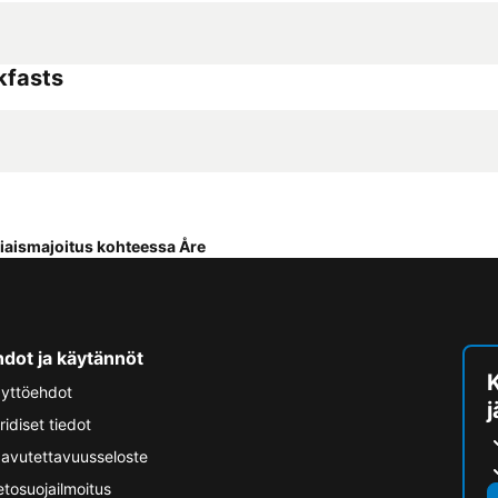
kfasts
aismajoitus kohteessa Åre
hdot ja käytännöt
yttöehdot
ridiset tiedot
avutettavuusseloste
etosuojailmoitus