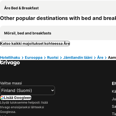
Åre Bed & Breakfast
Other popular destinations with bed and brea
Mörsil, bed and breakfasts
Katso kaikki majoitukset kohteessa Åre
Hotellihaku
Eurooppa
Ruotsi
Jämtlandin lääni
Åre
Aami
Valitse maasi
E
Kä
Lisää Googleen
Ju
Löydä tuloksemme helposti: lisää
Sa
trivago ensisijaiseksi lähteeksi
Googlessa.
Ti