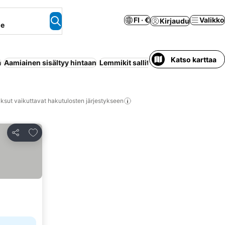
FI · €
Valikko
Kirjaudu
ne
Katso karttaa
a
Aamiainen sisältyy hintaan
Lemmikit sallittu
Pysäköinti
Huoneis
ksut vaikuttavat hakutulosten järjestykseen
Lisää suosikkeihin
Jaa