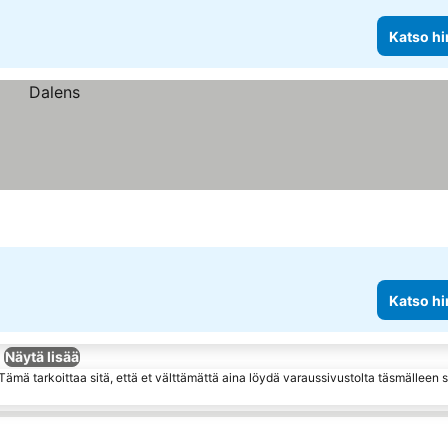
Katso hi
Katso hi
Näytä lisää
ämä tarkoittaa sitä, että et välttämättä aina löydä varaussivustolta täsmälleen