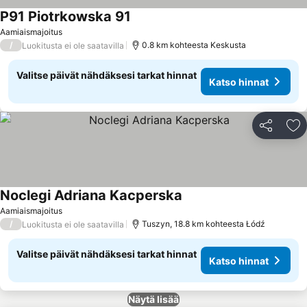
P91 Piotrkowska 91
Aamiaismajoitus
/
0.8 km kohteesta Keskusta
Luokitusta ei ole saatavilla
Valitse päivät nähdäksesi tarkat hinnat
Katso hinnat
Jaa
Li
Noclegi Adriana Kacperska
Aamiaismajoitus
/
Tuszyn, 18.8 km kohteesta Łódź
Luokitusta ei ole saatavilla
Valitse päivät nähdäksesi tarkat hinnat
Katso hinnat
Näytä lisää