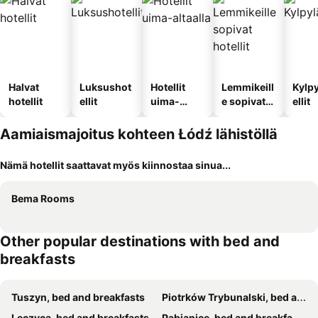
Halvat
Luksushot
Hotellit
Lemmikeill
Kylp
hotellit
ellit
uima-
e sopivat
ellit
altaalla
hotellit
Aamiaismajoitus kohteen Łódź lähistöllä
Nämä hotellit saattavat myös kiinnostaa sinua...
Bema Rooms
Other popular destinations with bed and
breakfasts
Tuszyn, bed and breakfasts
Piotrków Trybunalski, bed and breakfasts
Leczyca, bed and breakfasts
Pabianice, bed and breakfasts