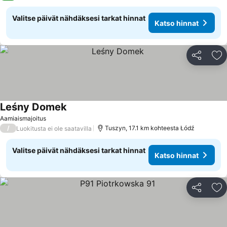
Valitse päivät nähdäksesi tarkat hinnat
Katso hinnat
Jaa
Li
Leśny Domek
Aamiaismajoitus
/
Tuszyn, 17.1 km kohteesta Łódź
Luokitusta ei ole saatavilla
Valitse päivät nähdäksesi tarkat hinnat
Katso hinnat
Jaa
Li