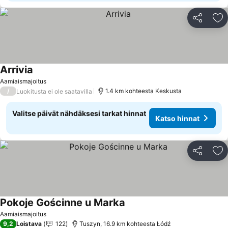
Jaa
Li
Arrivia
Aamiaismajoitus
/
1.4 km kohteesta Keskusta
Luokitusta ei ole saatavilla
Valitse päivät nähdäksesi tarkat hinnat
Katso hinnat
Jaa
Li
Pokoje Gościnne u Marka
Aamiaismajoitus
9,2
Loistava
122
Tuszyn, 16.9 km kohteesta Łódź