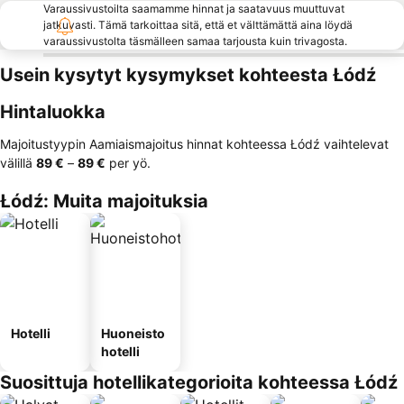
Varaussivustoilta saamamme hinnat ja saatavuus muuttuvat
jatkuvasti. Tämä tarkoittaa sitä, että et välttämättä aina löydä
varaussivustolta täsmälleen samaa tarjousta kuin trivagosta.
Usein kysytyt kysymykset kohteesta Łódź
Hintaluokka
Majoitustyypin Aamiaismajoitus hinnat kohteessa Łódź vaihtelevat
välillä
‎89 €
–
‎89 €
per yö.
Łódź: Muita majoituksia
Hotelli
Huoneisto
hotelli
Suosittuja hotellikategorioita kohteessa Łódź