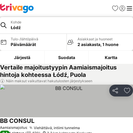
Suosikit
Kirjaud
Val
Kohde
Łódź
Tulo-/lähtöpäivä
Asiakkaat ja huoneet
Päivämäärät
2 asiakasta, 1 huone
Järjestä
Suodata
Kartta
Vertaile majoitustyypin Aamiaismajoitus
hintoja kohteessa Łódź, Puola
Näin maksut vaikuttavat hakutulosten järjestykseen
Jaa
Li
BB CONSUL
Aamiaismajoitus
Viehättävä, intiimi tunnelma