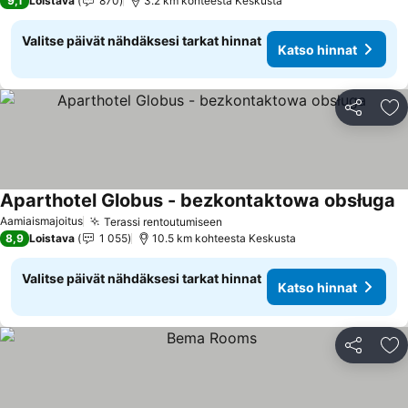
9,1
Loistava
870
3.2 km kohteesta Keskusta
Valitse päivät nähdäksesi tarkat hinnat
Katso hinnat
Jaa
Li
Aparthotel Globus - bezkontaktowa obsługa
Aamiaismajoitus
Terassi rentoutumiseen
8,9
Loistava
1 055
10.5 km kohteesta Keskusta
Valitse päivät nähdäksesi tarkat hinnat
Katso hinnat
Jaa
Li