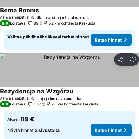
Bema Rooms
Aamiaismajoitus
Ulkoterassi ja jaettu oleskelutila
8,9
Loistava
891
6.2 km kohteesta Keskusta
Valitse päivät nähdäksesi tarkat hinnat
Katso hinnat
Jaa
Li
Rezydencja na Wzgórzu
Aamiaismajoitus
Laaja ja lumoava puutarha
8,8
Loistava
1 577
7.0 km kohteesta Keskusta
89 €
Alkaen
Näytä hinnat
3 sivustolta
Katso hinnat