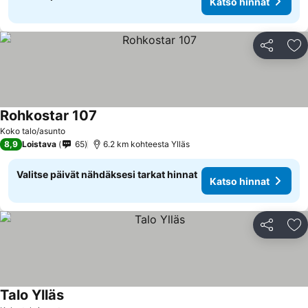
Katso hinnat
Jaa
Li
Rohkostar 107
Koko talo/asunto
8,9
Loistava
65
6.2 km kohteesta Ylläs
Valitse päivät nähdäksesi tarkat hinnat
Katso hinnat
Jaa
Li
Talo Ylläs