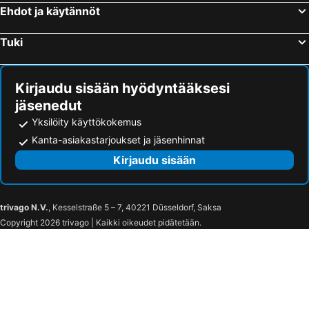
Korundi
Dundret
Ehdot ja käytännöt
Arktikum
Pajala Airport
Tuki
Rovaniemi Bus Station
Arctic Lapland Rally
Kiruna kyrka
Enontekiö Airport
Ishotellet
Kiruna Airport
Kirjaudu sisään hyödyntääksesi
jäsenedut
Gällivare Airport
Sajos
Yksilöity käyttökokemus
LKAB visningsgruva InfoMine
Kanta-asiakastarjoukset ja jäsenhinnat
Kirjaudu sisään
trivago N.V.
, Kesselstraße 5 – 7, 40221 Düsseldorf, Saksa
Copyright 2026 trivago | Kaikki oikeudet pidätetään.