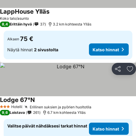
LappHouse Ylläs
Koko talo/asunto
8,4
Erittäin hyvä
37
3.2 km kohteesta Ylläs
75 €
Alkaen
Näytä hinnat
2 sivustolta
Katso hinnat
Jaa
Li
Lodge 67°N
Hotelli
Erillinen suksien ja pyörien huoltotila
3 Tähtiluokitus
9,6
Loistava
261
6.7 km kohteesta Ylläs
Valitse päivät nähdäksesi tarkat hinnat
Katso hinnat