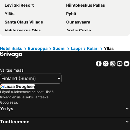
Levi Ski Resort
Hiihtokeskus Pallas
Ylläs
Pyhä
Santa Claus Village
Ounasvaara
Hiihtokeskus Olos
Arctic Circle
Hetta Hiihtomaa
Pyhä
Levi Golf
SantaPark
Hotellihaku
Eurooppa
Suomi
Lappi
Kolari
Ylläs
Suomutunturi
Rovaniemen rautatieasema
Facebook
Twitter
Insta
Yo
Jällivaaran vanha kirkko
Rovaniemi 150
Valitse maasi
Tankavaaran Kultakylä
Rovaniemi Airport
Kolarin rautatieasema
Kittilän lentoasema
Lisää Googleen
Rovaniemen keskuskenttä
Kaunispää
Löydä tuloksemme helposti: lisää
trivago ensisijaiseksi lähteeksi
Kemijärven rautatieasema
Kemi-Tornio Airport
Googlessa.
Ivalo Airport
Inarin porofarmi
Yritys
Sodankylän elokuvajuhlat
Dundret Ski Resort
Tuotteemme
Lapland Safaris
Sodankylä Airport