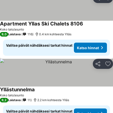
Jaa
Li
Apartment Yllas Ski Chalets 8106
Koko talo/asunto
9,0
Loistava
116
0.4 km kohteesta Ylläs
Valitse päivät nähdäksesi tarkat hinnat
Katso hinnat
Jaa
Li
Yllästunnelma
Koko talo/asunto
9,2
Loistava
11
2.2 km kohteesta Ylläs
Valitse päivät nähdäksesi tarkat hinnat