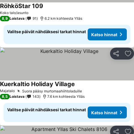
RöhköStar 109
Koko talo/asunto
8,9
Loistava
91
6.2 km kohteesta Ylläs
Valitse päivät nähdäksesi tarkat hinnat
Katso hinnat
Jaa
Li
Kuerkaltio Holiday Village
Majatalo
Suora pääsy murtomaahiihtoladuille
8,5
Loistava
143
7.6 km kohteesta Ylläs
Valitse päivät nähdäksesi tarkat hinnat
Katso hinnat