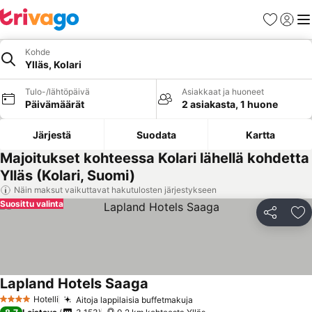
Suosikit
Kirjaud
Val
Kohde
Ylläs, Kolari
Tulo-/lähtöpäivä
Asiakkaat ja huoneet
Päivämäärät
2 asiakasta, 1 huone
Järjestä
Suodata
Kartta
Majoitukset kohteessa Kolari lähellä kohdetta
Ylläs (Kolari, Suomi)
Näin maksut vaikuttavat hakutulosten järjestykseen
Suosittu valinta
Jaa
Li
Lapland Hotels Saaga
Hotelli
Aitoja lappilaisia buffetmakuja
4 Tähtiluokitus