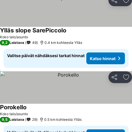
Jaa
Li
Ylläs slope SarePiccolo
Koko talo/asunto
9,2
Loistava
49
0.4 km kohteesta Ylläs
Valitse päivät nähdäksesi tarkat hinnat
Katso hinnat
Jaa
Li
Porokello
Koko talo/asunto
9,5
Loistava
29
0.5 km kohteesta Ylläs