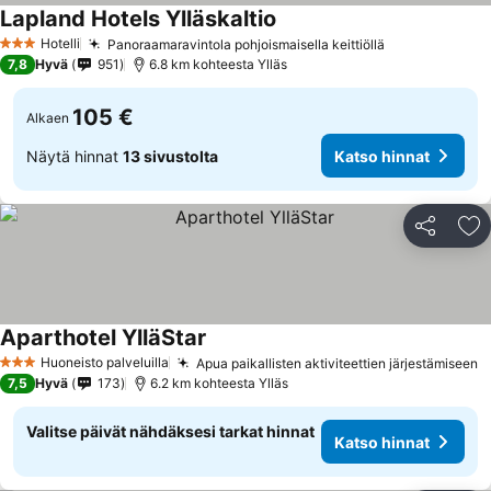
Lapland Hotels Ylläskaltio
Hotelli
Panoraamaravintola pohjoismaisella keittiöllä
3 Tähtiluokitus
7,8
Hyvä
951
6.8 km kohteesta Ylläs
105 €
Alkaen
Näytä hinnat
13 sivustolta
Katso hinnat
Jaa
Li
Aparthotel YlläStar
Huoneisto palveluilla
Apua paikallisten aktiviteettien järjestämiseen
3 Tähtiluokitus
7,5
Hyvä
173
6.2 km kohteesta Ylläs
Valitse päivät nähdäksesi tarkat hinnat
Katso hinnat