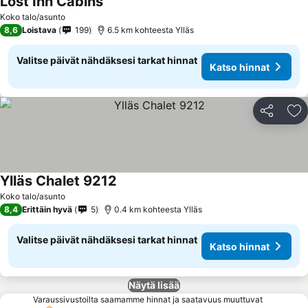
Lost Inn Cabins
Koko talo/asunto
8,6
Loistava
199
6.5 km kohteesta Ylläs
Valitse päivät nähdäksesi tarkat hinnat
Katso hinnat
Jaa
Li
Ylläs Chalet 9212
Koko talo/asunto
8,4
Erittäin hyvä
5
0.4 km kohteesta Ylläs
Valitse päivät nähdäksesi tarkat hinnat
Katso hinnat
Näytä lisää
Varaussivustoilta saamamme hinnat ja saatavuus muuttuvat