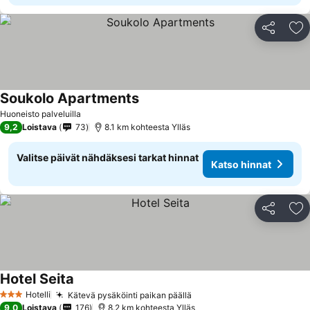
Jaa
Li
Soukolo Apartments
Huoneisto palveluilla
9,2
Loistava
73
8.1 km kohteesta Ylläs
Valitse päivät nähdäksesi tarkat hinnat
Katso hinnat
Jaa
Li
Hotel Seita
Hotelli
Kätevä pysäköinti paikan päällä
3 Tähtiluokitus
9,0
Loistava
176
8.2 km kohteesta Ylläs