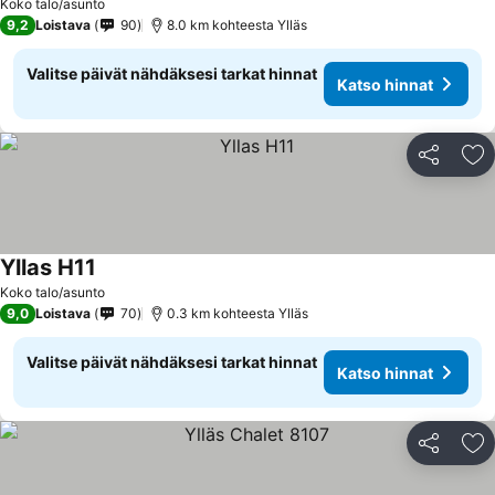
Koko talo/asunto
9,2
Loistava
90
8.0 km kohteesta Ylläs
Valitse päivät nähdäksesi tarkat hinnat
Katso hinnat
Jaa
Li
Yllas H11
Koko talo/asunto
9,0
Loistava
70
0.3 km kohteesta Ylläs
Valitse päivät nähdäksesi tarkat hinnat
Katso hinnat
Jaa
Li