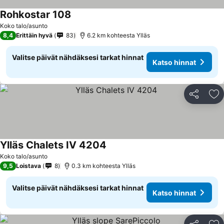
Rohkostar 108
Koko talo/asunto
8,4
Erittäin hyvä
83
6.2 km kohteesta Ylläs
Valitse päivät nähdäksesi tarkat hinnat
Katso hinnat
Jaa
Li
Ylläs Chalets IV 4204
Koko talo/asunto
9,5
Loistava
8
0.3 km kohteesta Ylläs
Valitse päivät nähdäksesi tarkat hinnat
Katso hinnat