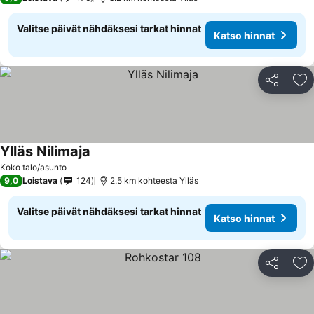
Valitse päivät nähdäksesi tarkat hinnat
Katso hinnat
Jaa
Li
Ylläs Nilimaja
Koko talo/asunto
9,0
Loistava
124
2.5 km kohteesta Ylläs
Valitse päivät nähdäksesi tarkat hinnat
Katso hinnat
Jaa
Li