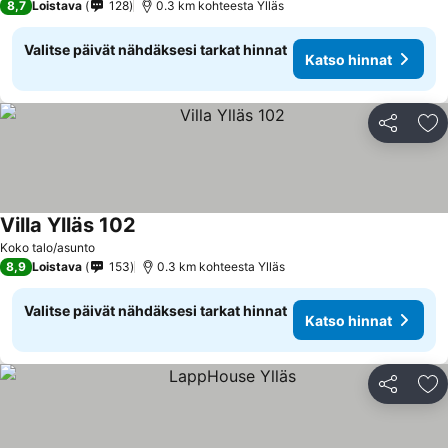
8,7
Loistava
128
0.3 km kohteesta Ylläs
Valitse päivät nähdäksesi tarkat hinnat
Katso hinnat
Jaa
Li
Villa Ylläs 102
Koko talo/asunto
8,9
Loistava
153
0.3 km kohteesta Ylläs
Valitse päivät nähdäksesi tarkat hinnat
Katso hinnat
Jaa
Li