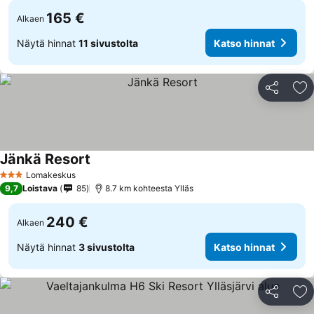
165 €
Alkaen
Näytä hinnat
11 sivustolta
Katso hinnat
Jaa
Li
Jänkä Resort
Lomakeskus
3 Tähtiluokitus
9,7
Loistava
85
8.7 km kohteesta Ylläs
240 €
Alkaen
Näytä hinnat
3 sivustolta
Katso hinnat
Jaa
Li