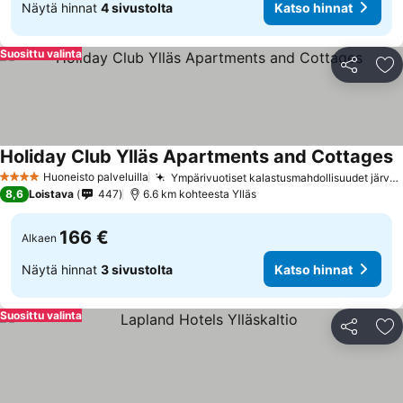
Näytä hinnat
4 sivustolta
Katso hinnat
Suosittu valinta
Jaa
Li
Holiday Club Ylläs Apartments and Cottages
Huoneisto palveluilla
Ympärivuotiset kalastusmahdollisuudet järvellä
4 Tähtiluokitus
8,6
Loistava
447
6.6 km kohteesta Ylläs
166 €
Alkaen
Näytä hinnat
3 sivustolta
Katso hinnat
Suosittu valinta
Jaa
Li