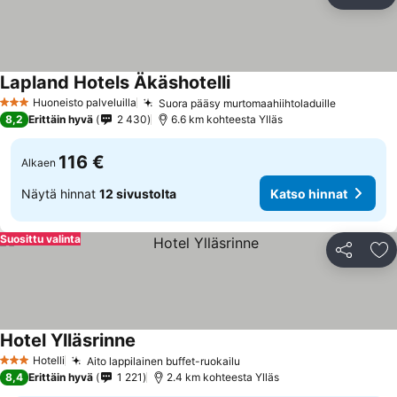
Jaa
Li
Lapland Hotels Äkäshotelli
Huoneisto palveluilla
Suora pääsy murtomaahiihtoladuille
3 Tähtiluokitus
8,2
Erittäin hyvä
2 430
6.6 km kohteesta Ylläs
116 €
Alkaen
Näytä hinnat
12 sivustolta
Katso hinnat
Suosittu valinta
Jaa
Li
Hotel Ylläsrinne
Hotelli
Aito lappilainen buffet-ruokailu
3 Tähtiluokitus
8,4
Erittäin hyvä
1 221
2.4 km kohteesta Ylläs