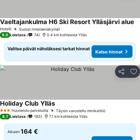
Vaeltajankulma H6 Ski Resort Ylläsjärvi alue
Hotelli
Suorat rinteidenäkymät
9,0
Loistava
74
0.4 km kohteesta Ylläs
Valitse päivät nähdäksesi tarkat hinnat
Katso hinnat
Jaa
Li
Holiday Club Ylläs
Huoneisto palveluilla
Täysin varusteltu minikeittiö
3 Tähtiluokitus
8,7
Loistava
183
7.1 km kohteesta Ylläs
164 €
Alkaen