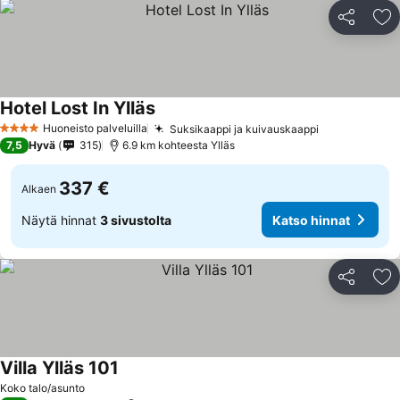
Jaa
Li
Hotel Lost In Ylläs
Huoneisto palveluilla
Suksikaappi ja kuivauskaappi
4 Tähtiluokitus
7,5
Hyvä
315
6.9 km kohteesta Ylläs
337 €
Alkaen
Näytä hinnat
3 sivustolta
Katso hinnat
Jaa
Li
Villa Ylläs 101
Koko talo/asunto