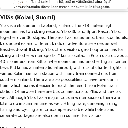
jatkuvasti. Tämä tarkoittaa sitä, että et välttämättä aina löydä
varaussivustolta täsmälleen samaa tarjousta kuin trivagosta.
Ylläs (Kolari, Suomi)
Ylläs is a ski center in Lapland, Finland. The 719 meters high
mountain has two skiing resorts; Ylläs-Ski and Sport Resort Ylläs,
together over 60 slopes. The area has restaurants, bars, spa, hotels,
kids activities and different kinds of adventure services as well.
Besides downhill skiing, Ylläs offers visitors great opportunities for
skiing and other winter sports. Ylläs is located in Kolari district, about
40 kilometers from Kittilä, where one can find another big ski center,
Levi. Kittilä has an international airport, with lot’s of charter flights in
winter. Kolari has train station with many train connections from
southern Finland. There are also possibilities to have own car in
train, which makes it easier to reach the resort from Kolari train
station. Otherwise there are bus connections to Ylläs and Levi as
well. Although Ylläs has a major focus in winter season, there are
lot’s to do in summer time as well. Hiking trails, canoeing, riding,
fishing and cycling are for example available while hotels and
seperate cottages are also open in summer for visitors.