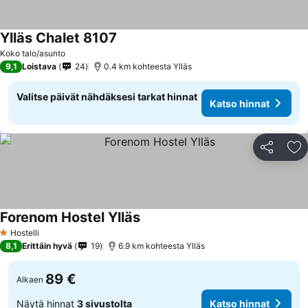
Ylläs Chalet 8107
Koko talo/asunto
9,1
Loistava
24
0.4 km kohteesta Ylläs
Valitse päivät nähdäksesi tarkat hinnat
Katso hinnat
Jaa
Li
Forenom Hostel Ylläs
Hostelli
1 Tähtiluokitus
8,1
Erittäin hyvä
19
6.9 km kohteesta Ylläs
89 €
Alkaen
Näytä hinnat
3 sivustolta
Katso hinnat