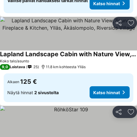
Valitse päivät nähdäksesi tarkat hinnat
Katso hinnat
Jaa
Li
Lapland Landscape Cabin with Nature View, Sauna, Fireplace & Kitchen, Ylläs, Äkäslompolo, Riverside Village
Koko talo/asunto
9,0
Loistava
25
11.8 km kohteesta Ylläs
125 €
Alkaen
Näytä hinnat
2 sivustolta
Katso hinnat
Jaa
Li