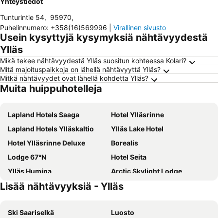
Yhteystiedot
Tunturintie 54
,
95970
,
Puhelinnumero
:
+358(16)569996
|
Virallinen sivusto
Usein kysyttyjä kysymyksiä nähtävyydestä
Ylläs
Mikä tekee nähtävyydestä Ylläs suositun kohteessa Kolari?
Mitä majoituspaikkoja on lähellä nähtävyyttä Ylläs?
Mitkä nähtävyydet ovat lähellä kohdetta Ylläs?
Muita huippuhotelleja
Lapland Hotels Saaga
Hotel Ylläsrinne
Lapland Hotels Ylläskaltio
Ylläs Lake Hotel
Hotel Ylläsrinne Deluxe
Borealis
Lodge 67°N
Hotel Seita
Ylläs Humina
Arctic Skylight Lodge
Lisää nähtävyyksiä - Ylläs
Raitismaja
Lapland Fellas - Äkäslompolo
Loimu Resort
Hostel Sivakka
Ski Saariselkä
Luosto
Kuulapää Chalet