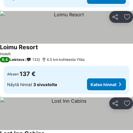
Jaa
Li
Loimu Resort
Hotelli
9,4
Loistava
132
4.0 km kohteesta Ylläs
137 €
Alkaen
Näytä hinnat
3 sivustolta
Katso hinnat
Jaa
Li