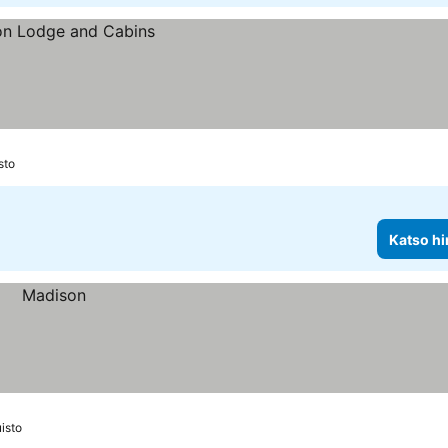
sto
Katso hi
isto