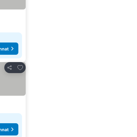
nnat
Lisää suosikkeihin
Jaa
nnat