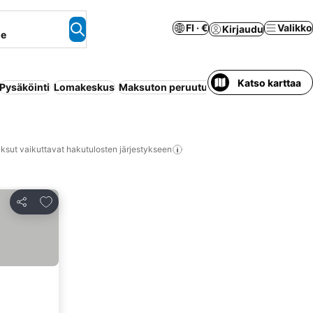
FI · €
Valikko
Kirjaudu
ne
Katso karttaa
Pysäköinti
Lomakeskus
Maksuton peruutus
Uima-allas
Ilmastoi
ksut vaikuttavat hakutulosten järjestykseen
Lisää suosikkeihin
Jaa