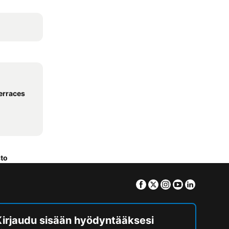
erraces
sto
Facebook
Twitter
Instagram
Youtube
Linkedin
Kirjaudu sisään hyödyntääksesi