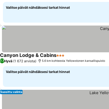
majatalot
Valitse päivät nähdäksesi tarkat hinnat
Canyon Lodge & Cabins
3 Tähtiluokitus
Hyvä
(1 672 arviota)
7,7
5.6 km kohteesta Yellowstonen kansallispuisto
Valitse päivät nähdäksesi tarkat hinnat
Suosittu valinta