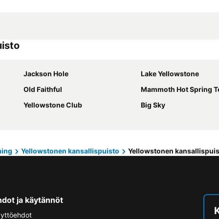
uisto
Jackson Hole
Lake Yellowstone
Old Faithful
Mammoth Hot Spring T
Yellowstone Club
Big Sky
ing
Yellowstonen kansallispuisto
Yellowstonen kansallispui
hdot ja käytännöt
yttöehdot