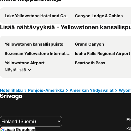
Lake Yellowstone Hotel and Cabins
Canyon Lodge & Cabins
Lisää nähtävyyksiä - Yellowstonen kansallisp
Yellowstonen kansallispuisto
Grand Canyon
Bozeman Yellowstone International Airport
Idaho Falls Regional Airport
Yellowstone Airport
Beartooth Pass
Näytä lisää
Hotellihaku
Pohjois-Amerikka
Amerikan Yhdysvallat
Wyom
E
Kä
Lisää Googleen