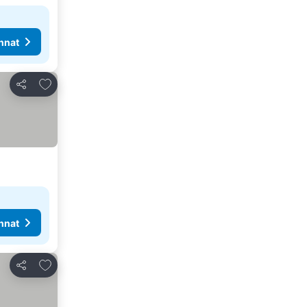
nnat
Lisää suosikkeihin
Jaa
nnat
Lisää suosikkeihin
Jaa