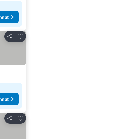
nnat
Lisää suosikkeihin
Jaa
nnat
Lisää suosikkeihin
Jaa