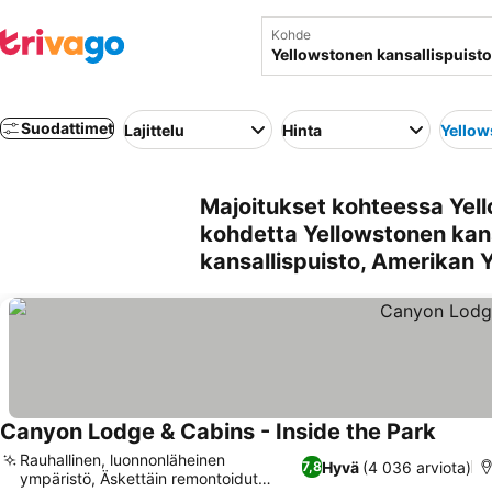
Kohde
Suodattimet
Lajittelu
Hinta
Yellow
Majoitukset kohteessa Yell
kohdetta Yellowstonen kans
kansallispuisto, Amerikan 
Canyon Lodge & Cabins - Inside the Park
Rauhallinen, luonnonläheinen
Hyvä
(4 036 arviota)
7,8
ympäristö, Äskettäin remontoidut