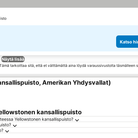
isto
Katso hi
Näytä lisää
ämä tarkoittaa sitä, että et välttämättä aina löydä varaussivustolta täsmälleen
ansallispuisto, Amerikan Yhdysvallat)
llowstonen kansallispuisto
teessa Yellowstonen kansallispuisto?
uisto?
o?