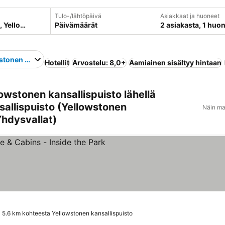
Tulo-/lähtöpäivä
Asiakkaat ja huoneet
Päivämäärät
2 asiakasta, 1 huo
stonen kansallispuisto
Hotellit
Arvostelu: 8,0+
Aamiainen sisältyy hintaan
owstonen kansallispuisto lähellä
allispuisto (Yellowstonen
Näin ma
Yhdysvallat)
5.6 km kohteesta Yellowstonen kansallispuisto