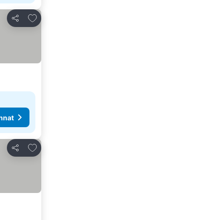
Lisää suosikkeihin
Jaa
nnat
Lisää suosikkeihin
Jaa