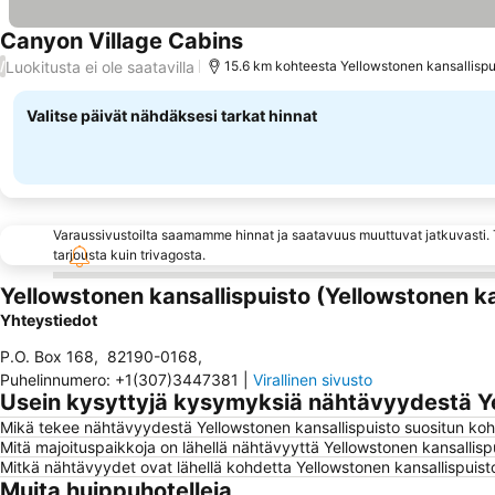
Canyon Village Cabins
Luokitusta ei ole saatavilla
/
15.6 km kohteesta Yellowstonen kansallispu
Valitse päivät nähdäksesi tarkat hinnat
Varaussivustoilta saamamme hinnat ja saatavuus muuttuvat jatkuvasti. T
tarjousta kuin trivagosta.
Yellowstonen kansallispuisto (Yellowstonen k
Yhteystiedot
P.O. Box 168
,
82190-0168
,
Puhelinnumero
:
+1(307)3447381
|
Virallinen sivusto
Usein kysyttyjä kysymyksiä nähtävyydestä Ye
Mikä tekee nähtävyydestä Yellowstonen kansallispuisto suositun koh
Mitä majoituspaikkoja on lähellä nähtävyyttä Yellowstonen kansallisp
Mitkä nähtävyydet ovat lähellä kohdetta Yellowstonen kansallispuist
Muita huippuhotelleja