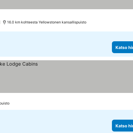
s
)
16.0 km kohteesta Yellowstonen kansallispuisto
Katso hi
puisto
Katso hi