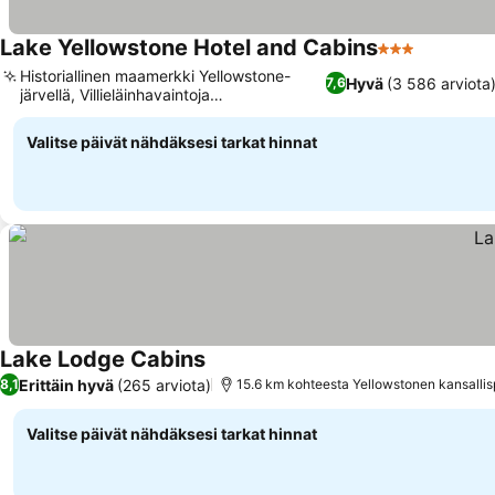
Lake Yellowstone Hotel and Cabins
3 Tähtiluokitu
Historiallinen maamerkki Yellowstone-
Hyvä
(3 586 arviota
7,6
järvellä, Villieläinhavaintoja
majoituspaikalla
Valitse päivät nähdäksesi tarkat hinnat
Lake Lodge Cabins
Erittäin hyvä
(265 arviota)
8,1
15.6 km kohteesta Yellowstonen kansallis
Valitse päivät nähdäksesi tarkat hinnat