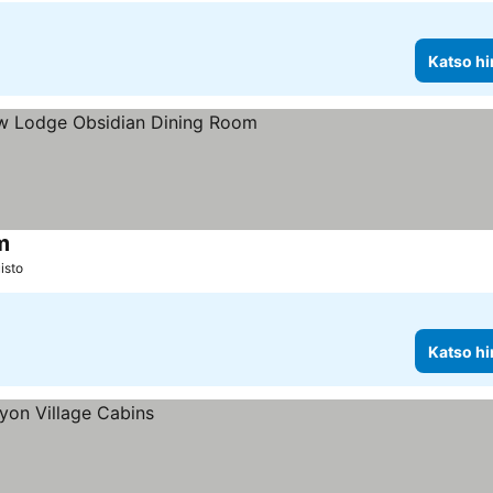
Katso hi
m
isto
Katso hi