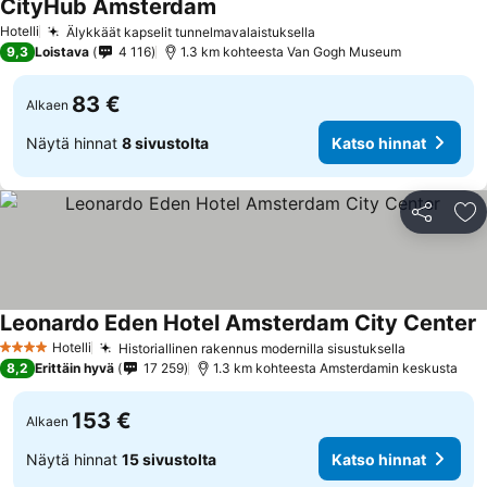
CityHub Amsterdam
Hotelli
Älykkäät kapselit tunnelmavalaistuksella
9,3
Loistava
4 116
1.3 km kohteesta Van Gogh Museum
83 €
Alkaen
Näytä hinnat
8 sivustolta
Katso hinnat
Jaa
Li
Leonardo Eden Hotel Amsterdam City Center
Hotelli
Historiallinen rakennus modernilla sisustuksella
4 Tähtiluokitus
8,2
Erittäin hyvä
17 259
1.3 km kohteesta Amsterdamin keskusta
153 €
Alkaen
Näytä hinnat
15 sivustolta
Katso hinnat