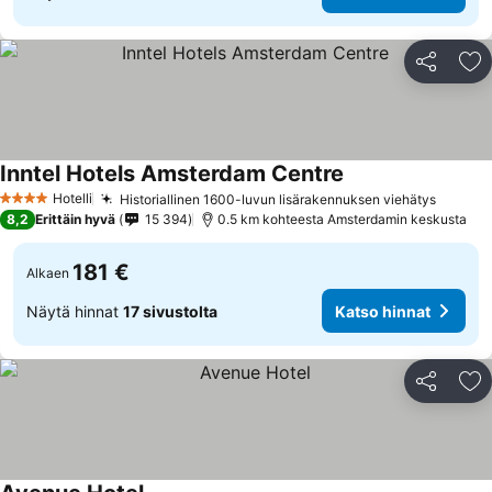
Jaa
Li
Inntel Hotels Amsterdam Centre
Hotelli
Historiallinen 1600-luvun lisärakennuksen viehätys
4 Tähtiluokitus
8,2
Erittäin hyvä
15 394
0.5 km kohteesta Amsterdamin keskusta
181 €
Alkaen
Näytä hinnat
17 sivustolta
Katso hinnat
Jaa
Li