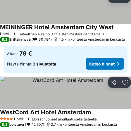
Jaa
Li
MEININGER Hotel Amsterdam City West
Hotelli
Taiteellinen aula hollantilaisten mestareiden teemalla
8,2
Erittäin hyvä
30 784
4.5 km kohteesta Amsterdamin keskusta
79 €
Alkaen
Näytä hinnat
3 sivustolta
Katso hinnat
Jaa
Li
WestCord Art Hotel Amsterdam
Hotelli
Eloisat huoneet ainutlaatuisella taiteella
4 Tähtiluokitus
8,8
Loistava
12 607
2.7 km kohteesta Amsterdamin keskusta