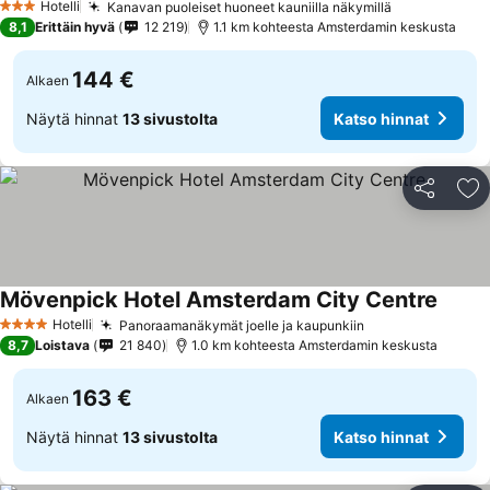
Hotelli
Kanavan puoleiset huoneet kauniilla näkymillä
3 Tähtiluokitus
8,1
Erittäin hyvä
12 219
1.1 km kohteesta Amsterdamin keskusta
144 €
Alkaen
Näytä hinnat
13 sivustolta
Katso hinnat
Jaa
Li
Mövenpick Hotel Amsterdam City Centre
Hotelli
Panoraamanäkymät joelle ja kaupunkiin
4 Tähtiluokitus
8,7
Loistava
21 840
1.0 km kohteesta Amsterdamin keskusta
163 €
Alkaen
Näytä hinnat
13 sivustolta
Katso hinnat