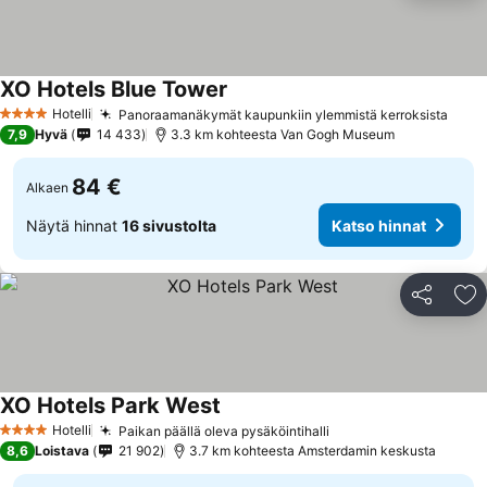
XO Hotels Blue Tower
Hotelli
Panoraamanäkymät kaupunkiin ylemmistä kerroksista
4 Tähtiluokitus
7,9
Hyvä
14 433
3.3 km kohteesta Van Gogh Museum
84 €
Alkaen
Näytä hinnat
16 sivustolta
Katso hinnat
Jaa
Li
XO Hotels Park West
Hotelli
Paikan päällä oleva pysäköintihalli
4 Tähtiluokitus
8,6
Loistava
21 902
3.7 km kohteesta Amsterdamin keskusta