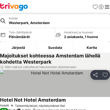
Suosikit
Kirjaud
Val
Kohde
Westerpark, Amsterdam
Tulo-/lähtöpäivä
Asiakkaat ja huoneet
Päivämäärät
2 asiakasta, 1 huone
Järjestä
Suodata
Kartta
Majoitukset kohteessa Amsterdam lähellä
kohdetta Westerpark
Näin maksut vaikuttavat hakutulosten järjestykseen
Jaa
Li
Hotel Not Hotel Amsterdam
Hotelli
Taiteentäyteiset, näyttelymäiset tilat