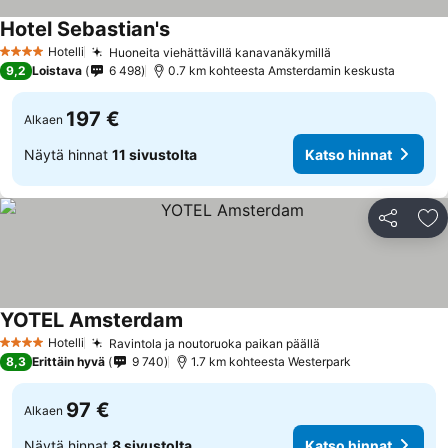
Hotel Sebastian's
Hotelli
Huoneita viehättävillä kanavanäkymillä
4 Tähtiluokitus
9,2
Loistava
6 498
0.7 km kohteesta Amsterdamin keskusta
197 €
Alkaen
Näytä hinnat
11 sivustolta
Katso hinnat
Jaa
Li
YOTEL Amsterdam
Hotelli
Ravintola ja noutoruoka paikan päällä
4 Tähtiluokitus
8,3
Erittäin hyvä
9 740
1.7 km kohteesta Westerpark
97 €
Alkaen
Näytä hinnat
8 sivustolta
Katso hinnat