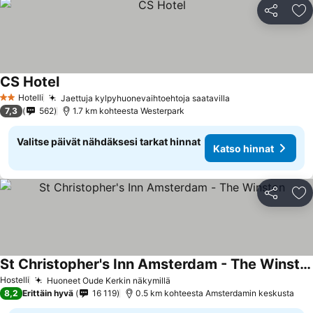
Jaa
Li
CS Hotel
Hotelli
Jaettuja kylpyhuonevaihtoehtoja saatavilla
2 Tähtiluokitus
7,3
562
1.7 km kohteesta Westerpark
Valitse päivät nähdäksesi tarkat hinnat
Katso hinnat
Jaa
Li
St Christopher's Inn Amsterdam - The Winston
Hostelli
Huoneet Oude Kerkin näkymillä
8,2
Erittäin hyvä
16 119
0.5 km kohteesta Amsterdamin keskusta