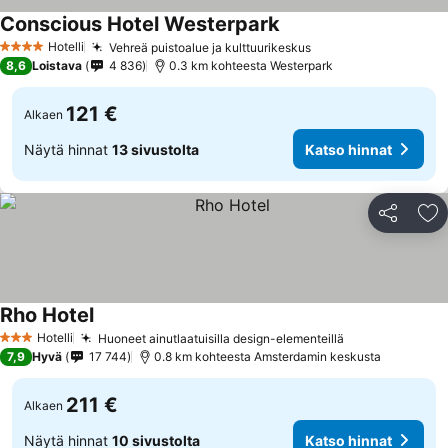
Conscious Hotel Westerpark
Hotelli
Vehreä puistoalue ja kulttuurikeskus
4 Tähtiluokitus
8,6
Loistava
4 836
0.3 km kohteesta Westerpark
121 €
Alkaen
Näytä hinnat
13 sivustolta
Katso hinnat
Jaa
Li
Rho Hotel
Hotelli
Huoneet ainutlaatuisilla design-elementeillä
3 Tähtiluokitus
7,9
Hyvä
17 744
0.8 km kohteesta Amsterdamin keskusta
211 €
Alkaen
Näytä hinnat
10 sivustolta
Katso hinnat