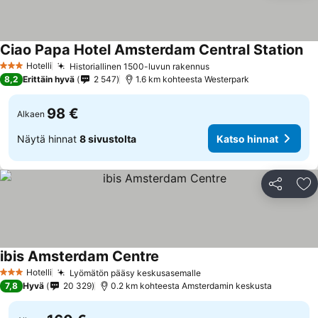
Ciao Papa Hotel Amsterdam Central Station
Hotelli
Historiallinen 1500-luvun rakennus
3 Tähtiluokitus
8,2
Erittäin hyvä
2 547
1.6 km kohteesta Westerpark
98 €
Alkaen
Näytä hinnat
8 sivustolta
Katso hinnat
Jaa
Li
ibis Amsterdam Centre
Hotelli
Lyömätön pääsy keskusasemalle
3 Tähtiluokitus
7,8
Hyvä
20 329
0.2 km kohteesta Amsterdamin keskusta