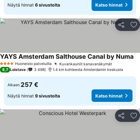
Näytä hinnat
6 sivustolta
Katso hinnat
Jaa
Li
YAYS Amsterdam Salthouse Canal by Numa
Huoneisto palveluilla
Kuvankauniit kanavanäkymät
4 Tähtiluokitus
8,7
Loistava
3 498
1.4 km kohteesta Amsterdamin keskusta
257 €
Alkaen
Näytä hinnat
9 sivustolta
Katso hinnat
Jaa
Li