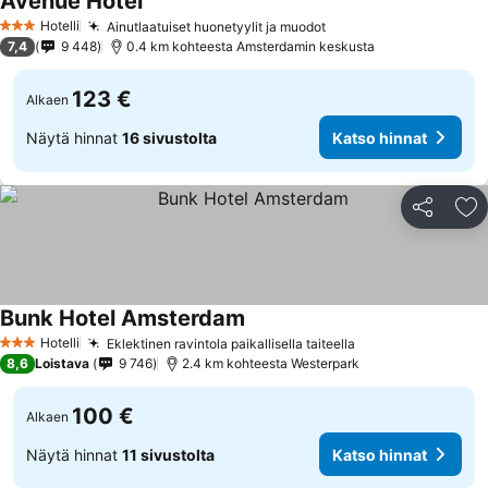
Avenue Hotel
Hotelli
Ainutlaatuiset huonetyylit ja muodot
3 Tähtiluokitus
7,4
9 448
0.4 km kohteesta Amsterdamin keskusta
123 €
Alkaen
Näytä hinnat
16 sivustolta
Katso hinnat
Jaa
Li
Bunk Hotel Amsterdam
Hotelli
Eklektinen ravintola paikallisella taiteella
3 Tähtiluokitus
8,6
Loistava
9 746
2.4 km kohteesta Westerpark
100 €
Alkaen
Näytä hinnat
11 sivustolta
Katso hinnat