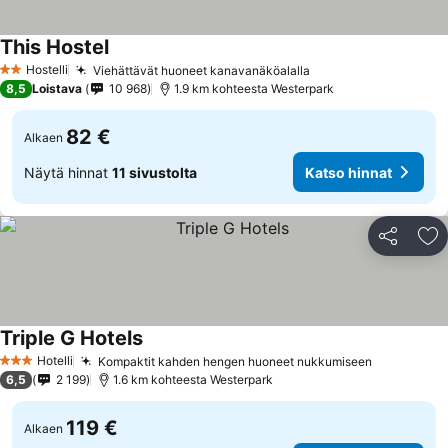
This Hostel
Hostelli
Viehättävät huoneet kanavanäköalalla
2 Tähtiluokitus
8,5
Loistava
10 968
1.9 km kohteesta Westerpark
82 €
Alkaen
Näytä hinnat
11 sivustolta
Katso hinnat
Jaa
Li
Triple G Hotels
Hotelli
Kompaktit kahden hengen huoneet nukkumiseen
3 Tähtiluokitus
6,5
2 199
1.6 km kohteesta Westerpark
119 €
Alkaen