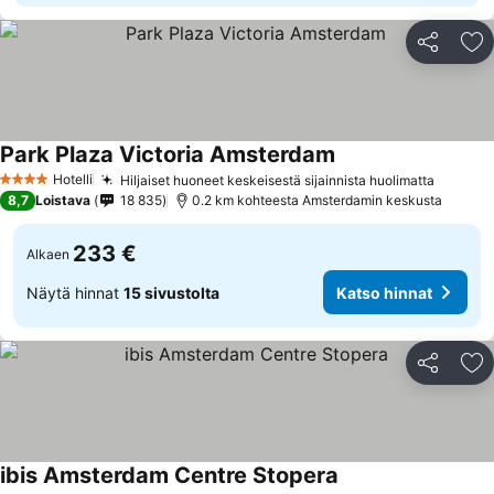
Jaa
Li
Park Plaza Victoria Amsterdam
Hotelli
Hiljaiset huoneet keskeisestä sijainnista huolimatta
4 Tähtiluokitus
8,7
Loistava
18 835
0.2 km kohteesta Amsterdamin keskusta
233 €
Alkaen
Näytä hinnat
15 sivustolta
Katso hinnat
Jaa
Li
ibis Amsterdam Centre Stopera