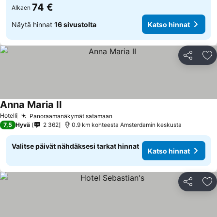
74 €
Alkaen
Näytä hinnat
16 sivustolta
Katso hinnat
Jaa
Li
Anna Maria II
Hotelli
Panoraamanäkymät satamaan
7,5
Hyvä
2 362
0.9 km kohteesta Amsterdamin keskusta
Valitse päivät nähdäksesi tarkat hinnat
Katso hinnat
Jaa
Li