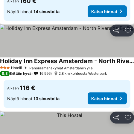
160 €
Alkaen
Näytä hinnat
14 sivustolta
Katso hinnat
Jaa
Li
Holiday Inn Express Amsterdam - North Riverside By Ihg
Hotelli
Panoraamanäkymät Amsterdamin ylle
3 Tähtiluokitus
8,3
Erittäin hyvä
16 996
2.8 km kohteesta Westerpark
116 €
Alkaen
Näytä hinnat
13 sivustolta
Katso hinnat
Jaa
Li