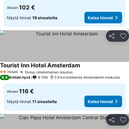
102 €
Alkaen
Näytä hinnat
19 sivustolta
Katso hinnat
Jaa
Li
Tourist Inn Hotel Amsterdam
Hotelli
Eloisa, omaleimainen sisustus
2 Tähtiluokitus
8,4
Erittäin hyvä
8 159
0.6 km kohteesta Amsterdamin keskusta
116 €
Alkaen
Näytä hinnat
11 sivustolta
Katso hinnat
Jaa
Li