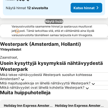
Näytä hinnat
12 sivustolta
Katso hinnat
Näytä lisää
Varaussivustoilta saamamme hinnat ja saatavuus muuttuvat
jatkuvasti. Tämä tarkoittaa sitä, että et välttämättä aina löydä
varaussivustolta täsmälleen samaa tarjousta kuin trivagosta.
Westerpark (Amsterdam, Hollanti)
Yhteystiedot
Zaanstraat
,
Usein kysyttyjä kysymyksiä nähtävyydestä
Westerpark
Mikä tekee nähtävyydestä Westerpark suositun kohteessa
Amsterdam?
Mitä majoituspaikkoja on lähellä nähtävyyttä Westerpark?
Mitkä nähtävyydet ovat lähellä kohdetta Westerpark?
Muita huippuhotelleja
Holiday Inn Express Amsterdam - North Riverside By Ihg
Holiday Inn Express Amsterdam - Arena Towers by IHG