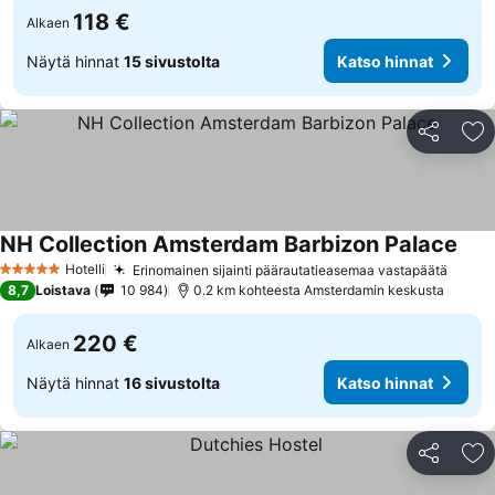
118 €
Alkaen
Näytä hinnat
15 sivustolta
Katso hinnat
Jaa
Li
NH Collection Amsterdam Barbizon Palace
Hotelli
Erinomainen sijainti päärautatieasemaa vastapäätä
5 Tähtiluokitus
8,7
Loistava
10 984
0.2 km kohteesta Amsterdamin keskusta
220 €
Alkaen
Näytä hinnat
16 sivustolta
Katso hinnat
Jaa
Li