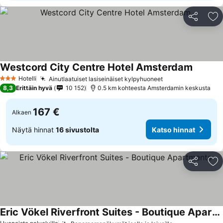
Jaa
Li
Westcord City Centre Hotel Amsterdam
Hotelli
Ainutlaatuiset lasiseinäiset kylpyhuoneet
3 Tähtiluokitus
8,3
Erittäin hyvä
10 152
0.5 km kohteesta Amsterdamin keskusta
167 €
Alkaen
Näytä hinnat
16 sivustolta
Katso hinnat
Jaa
Li
Eric Vökel Riverfront Suites - Boutique Apartments