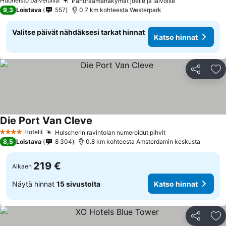
Huoneisto palveluilla
Panoraamanäkymät joelle ja laivoille
9,3
Loistava
557
0.7 km kohteesta Westerpark
Valitse päivät nähdäksesi tarkat hinnat
Katso hinnat
Jaa
Li
Die Port Van Cleve
Hotelli
Hulscherin ravintolan numeroidut pihvit
4 Tähtiluokitus
8,5
Loistava
8 304
0.8 km kohteesta Amsterdamin keskusta
219 €
Alkaen
Näytä hinnat
15 sivustolta
Katso hinnat
Jaa
Li