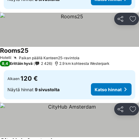
Jaa
Li
Rooms25
Hotelli
Paikan päällä Kanteen25-ravintola
8,4
Erittäin hyvä
2 426
2.9 km kohteesta Westerpark
120 €
Alkaen
Näytä hinnat
9 sivustolta
Katso hinnat
Jaa
Li