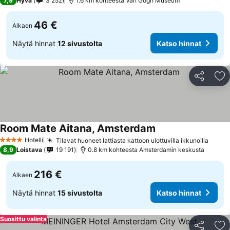
7,9
Hyvä
3 252
1.6 km kohteesta Van Gogh Museum
46 €
Alkaen
Näytä hinnat
12 sivustolta
Katso hinnat
Jaa
Li
Room Mate Aitana, Amsterdam
Hotelli
Tilavat huoneet lattiasta kattoon ulottuvilla ikkunoilla
4 Tähtiluokitus
8,9
Loistava
19 191
0.8 km kohteesta Amsterdamin keskusta
216 €
Alkaen
Näytä hinnat
15 sivustolta
Katso hinnat
Suosittu valinta