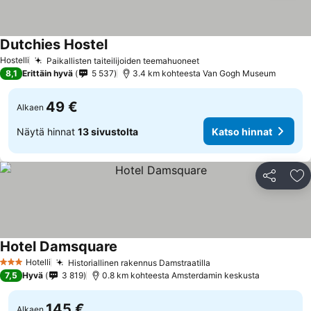
Dutchies Hostel
Hostelli
Paikallisten taiteilijoiden teemahuoneet
8,1
Erittäin hyvä
5 537
3.4 km kohteesta Van Gogh Museum
49 €
Alkaen
Näytä hinnat
13 sivustolta
Katso hinnat
Jaa
Li
Hotel Damsquare
Hotelli
Historiallinen rakennus Damstraatilla
3 Tähtiluokitus
7,5
Hyvä
3 819
0.8 km kohteesta Amsterdamin keskusta
145 €
Alkaen