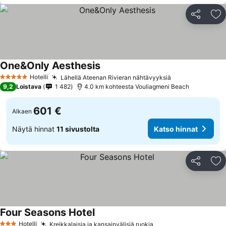
Jaa
Li
One&Only Aesthesis
Hotelli
Lähellä Ateenan Rivieran nähtävyyksiä
5 Tähtiluokitus
9,2
Loistava
1 482
4.0 km kohteesta Vouliagmeni Beach
601 €
Alkaen
Näytä hinnat
11 sivustolta
Katso hinnat
Jaa
Li
Four Seasons Hotel
Hotelli
Kreikkalaisia ja kansainvälisiä ruokia