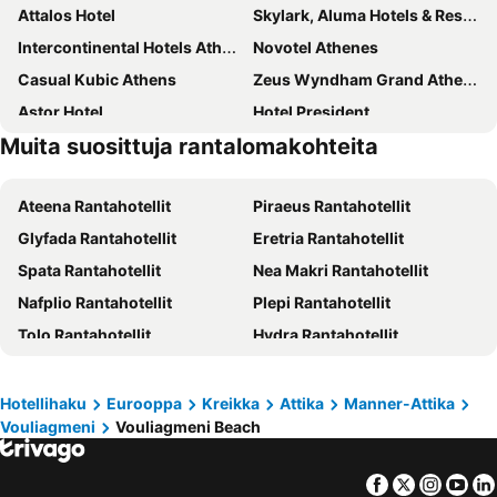
Attalos Hotel
Skylark, Aluma Hotels & Resorts
Intercontinental Hotels Athenaeum Athens By Ihg
Novotel Athenes
Casual Kubic Athens
Zeus Wyndham Grand Athens
Astor Hotel
Hotel President
Muita suosittuja rantalomakohteita
Athens One Smart Hotel
Grand Hyatt Athens
Play Theatrou Athens
Arion Athens Hotel
Ateena Rantahotellit
Piraeus Rantahotellit
Palmyra Beach Hotel
Alma Hotel
Glyfada Rantahotellit
Eretria Rantahotellit
Royal Olympic Hotel
Art Hotel Athens
Spata Rantahotellit
Nea Makri Rantahotellit
Amazon Hotel
Kimon Hotel Athens
Nafplio Rantahotellit
Plepi Rantahotellit
Piraeus Theoxenia Hotel
Athens House
Tolo Rantahotellit
Hydra Rantahotellit
Novus City Hotel
Candia Hotel
Faliro Rantahotellit
Marathon Rantahotellit
Breeze Boutique Athens
Athens Tiare by Mage Hotels
Askeli Rantahotellit
Amarinthos Rantahotellit
Airotel Alexandros
Melia Athens
Hotellihaku
Eurooppa
Kreikka
Attika
Manner-Attika
Vouliagmeni
Vouliagmeni Beach
Vouliagmeni Rantahotellit
Rafina Rantahotellit
Herodion Hotel
Hotel Katerina
Markopoulo Rantahotellit
Loutraki Rantahotellit
Delphi Art Hotel
Plaka Hotel
Facebook
Twitter
Insta
Yo
Aegina City Rantahotellit
Varkiza Rantahotellit