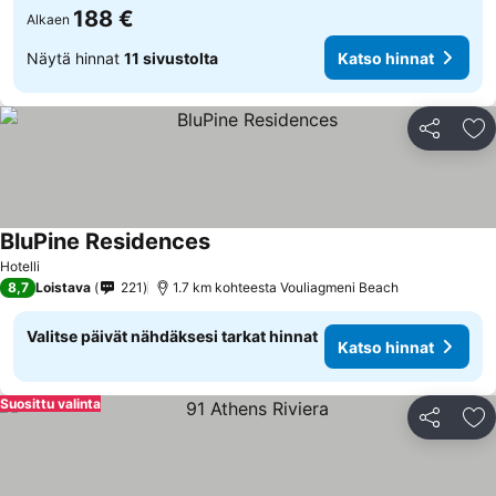
188 €
Alkaen
Näytä hinnat
11 sivustolta
Katso hinnat
Jaa
Li
BluPine Residences
Hotelli
8,7
Loistava
221
1.7 km kohteesta Vouliagmeni Beach
Valitse päivät nähdäksesi tarkat hinnat
Katso hinnat
Suosittu valinta
Jaa
Li