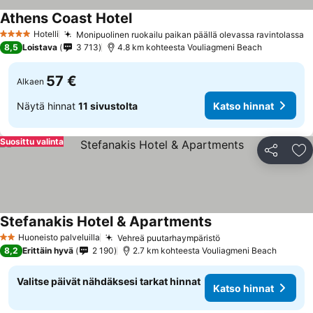
Athens Coast Hotel
Hotelli
Monipuolinen ruokailu paikan päällä olevassa ravintolassa
4 Tähtiluokitus
8,5
Loistava
3 713
4.8 km kohteesta Vouliagmeni Beach
57 €
Alkaen
Näytä hinnat
11 sivustolta
Katso hinnat
Suosittu valinta
Jaa
Li
Stefanakis Hotel & Apartments
Huoneisto palveluilla
Vehreä puutarhaympäristö
2 Tähtiluokitus
8,2
Erittäin hyvä
2 190
2.7 km kohteesta Vouliagmeni Beach
Valitse päivät nähdäksesi tarkat hinnat
Katso hinnat