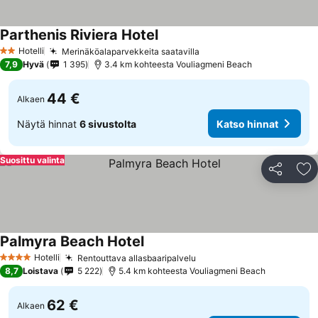
Parthenis Riviera Hotel
Hotelli
Merinäköalaparvekkeita saatavilla
2 Tähtiluokitus
7,9
Hyvä
1 395
3.4 km kohteesta Vouliagmeni Beach
44 €
Alkaen
Näytä hinnat
6 sivustolta
Katso hinnat
Suosittu valinta
Jaa
Li
Palmyra Beach Hotel
Hotelli
Rentouttava allasbaaripalvelu
4 Tähtiluokitus
8,7
Loistava
5 222
5.4 km kohteesta Vouliagmeni Beach
62 €
Alkaen