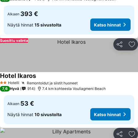
393 €
Alkaen
Näytä hinnat
15 sivustolta
Katso hinnat
Suosittu valinta
Jaa
Li
Hotel Ikaros
Hotelli
Remontoidut ja siistit huoneet
2 Tähtiluokitus
7,6
Hyvä
914
7.4 km kohteesta Vouliagmeni Beach
53 €
Alkaen
Näytä hinnat
10 sivustolta
Katso hinnat
Jaa
Li