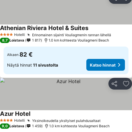
Jaa
Li
Athenian Riviera Hotel & Suites
Hotelli
Erinomainen sijainti Vouliagmenin rannan lähellä
4 Tähtiluokitus
8,7
Loistava
1 817
1.0 km kohteesta Vouliagmeni Beach
82 €
Alkaen
Näytä hinnat
11 sivustolta
Katso hinnat
Jaa
Li
Azur Hotel
Hotelli
Yksinoikeudella yksityiset pulahdusaltaat
4 Tähtiluokitus
9,0
Loistava
1 459
1.0 km kohteesta Vouliagmeni Beach