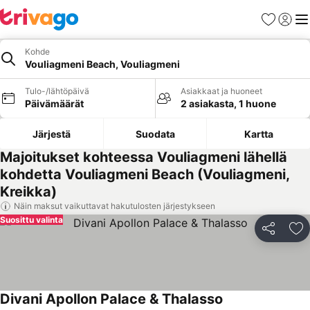
Suosikit
Kirjaud
Val
Kohde
Vouliagmeni Beach, Vouliagmeni
Tulo-/lähtöpäivä
Asiakkaat ja huoneet
Päivämäärät
2 asiakasta, 1 huone
Järjestä
Suodata
Kartta
Majoitukset kohteessa Vouliagmeni lähellä
kohdetta Vouliagmeni Beach (Vouliagmeni,
Kreikka)
Näin maksut vaikuttavat hakutulosten järjestykseen
Suosittu valinta
Jaa
Li
Divani Apollon Palace & Thalasso