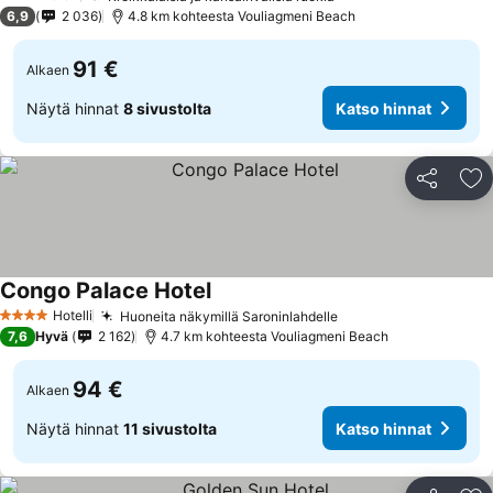
3 Tähtiluokitus
6,9
2 036
4.8 km kohteesta Vouliagmeni Beach
91 €
Alkaen
Näytä hinnat
8 sivustolta
Katso hinnat
Jaa
Li
Congo Palace Hotel
Hotelli
Huoneita näkymillä Saroninlahdelle
4 Tähtiluokitus
7,6
Hyvä
2 162
4.7 km kohteesta Vouliagmeni Beach
94 €
Alkaen
Näytä hinnat
11 sivustolta
Katso hinnat