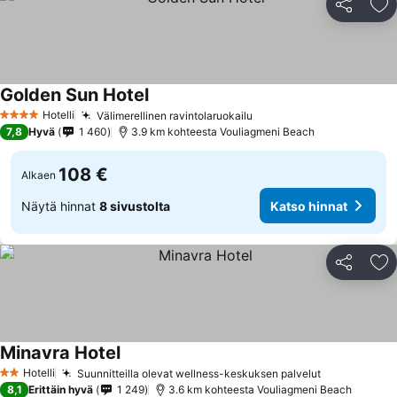
Jaa
Li
Golden Sun Hotel
Hotelli
Välimerellinen ravintolaruokailu
4 Tähtiluokitus
7,8
Hyvä
1 460
3.9 km kohteesta Vouliagmeni Beach
108 €
Alkaen
Näytä hinnat
8 sivustolta
Katso hinnat
Jaa
Li
Minavra Hotel
Hotelli
Suunnitteilla olevat wellness-keskuksen palvelut
2 Tähtiluokitus
8,1
Erittäin hyvä
1 249
3.6 km kohteesta Vouliagmeni Beach