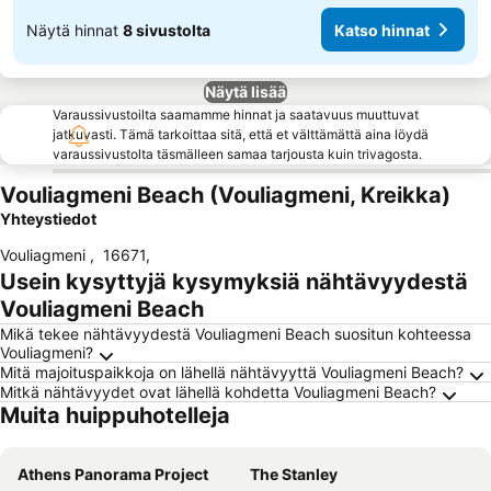
Näytä hinnat
8 sivustolta
Katso hinnat
Näytä lisää
Varaussivustoilta saamamme hinnat ja saatavuus muuttuvat
jatkuvasti. Tämä tarkoittaa sitä, että et välttämättä aina löydä
varaussivustolta täsmälleen samaa tarjousta kuin trivagosta.
Vouliagmeni Beach (Vouliagmeni, Kreikka)
Yhteystiedot
Vouliagmeni
,
16671
,
Usein kysyttyjä kysymyksiä nähtävyydestä
Vouliagmeni Beach
Mikä tekee nähtävyydestä Vouliagmeni Beach suositun kohteessa
Vouliagmeni?
Mitä majoituspaikkoja on lähellä nähtävyyttä Vouliagmeni Beach?
Mitkä nähtävyydet ovat lähellä kohdetta Vouliagmeni Beach?
Muita huippuhotelleja
Athens Panorama Project
The Stanley