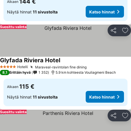
144 €
Alkaen
Näytä hinnat
11 sivustolta
Katso hinnat
Suosittu valinta
Jaa
Li
Glyfada Riviera Hotel
Hotelli
Maraveal-ravintolan fine dining
5 Tähtiluokitus
8,1
Erittäin hyvä
1 352
5.9 km kohteesta Vouliagmeni Beach
115 €
Alkaen
Näytä hinnat
11 sivustolta
Katso hinnat
Suosittu valinta
Jaa
Li