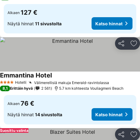
127 €
Alkaen
Näytä hinnat
11 sivustolta
Katso hinnat
Jaa
Li
Emmantina Hotel
Hotelli
Välimerellisiä makuja Emerald-ravintolassa
4 Tähtiluokitus
8,1
Erittäin hyvä
2 561
5.7 km kohteesta Vouliagmeni Beach
76 €
Alkaen
Näytä hinnat
14 sivustolta
Katso hinnat
Suosittu valinta
Jaa
Li