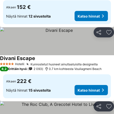
152 €
Alkaen
Näytä hinnat
12 sivustolta
Katso hinnat
Jaa
Li
Divani Escape
Hotelli
Kunnostetut huoneet ainutlaatuisilla designeilla
5 Tähtiluokitus
8,2
Erittäin hyvä
2 093
0.7 km kohteesta Vouliagmeni Beach
222 €
Alkaen
Näytä hinnat
15 sivustolta
Katso hinnat
Jaa
Li