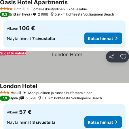
Oasis Hotel Apartments
Hotelli
Lomakeskustyylinen ulkoallasalue
4 Tähtiluokitus
8,2
Erittäin hyvä
2 966
5.9 km kohteesta Vouliagmeni Beach
106 €
Alkaen
Näytä hinnat
7 sivustolta
Katso hinnat
Suosittu valinta
Jaa
Li
London Hotel
Hotelli
Monipuolinen ja runsas buffetaamiainen
3 Tähtiluokitus
7,9
Hyvä
5 529
6.0 km kohteesta Vouliagmeni Beach
57 €
Alkaen
Näytä hinnat
3 sivustolta
Katso hinnat