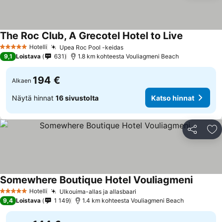
The Roc Club, A Grecotel Hotel to Live
Hotelli
Upea Roc Pool -keidas
5 Tähtiluokitus
9,1
Loistava
631
1.8 km kohteesta Vouliagmeni Beach
194 €
Alkaen
Näytä hinnat
16 sivustolta
Katso hinnat
Jaa
Li
Somewhere Boutique Hotel Vouliagmeni
Hotelli
Ulkouima-allas ja allasbaari
5 Tähtiluokitus
9,4
Loistava
1 149
1.4 km kohteesta Vouliagmeni Beach