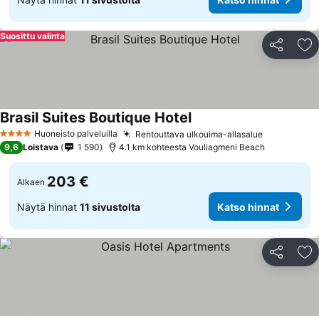
Suosittu valinta
Jaa
Li
Brasil Suites Boutique Hotel
Huoneisto palveluilla
Rentouttava ulkouima-allasalue
4 Tähtiluokitus
9,6
Loistava
1 590
4.1 km kohteesta Vouliagmeni Beach
203 €
Alkaen
Näytä hinnat
11 sivustolta
Katso hinnat
Jaa
Li