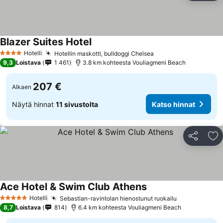
Blazer Suites Hotel
Hotelli
Hotellin maskotti, bulldoggi Chelsea
4 Tähtiluokitus
9,3
Loistava
1 461
3.8 km kohteesta Vouliagmeni Beach
207 €
Alkaen
Näytä hinnat
11 sivustolta
Katso hinnat
Jaa
Li
Ace Hotel & Swim Club Athens
Hotelli
Sebastian-ravintolan hienostunut ruokailu
5 Tähtiluokitus
8,7
Loistava
814
6.4 km kohteesta Vouliagmeni Beach