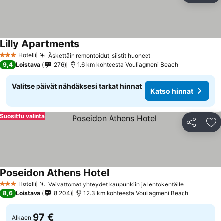
Lilly Apartments
Hotelli
Äskettäin remontoidut, siistit huoneet
3 Tähtiluokitus
9,4
Loistava
276
1.6 km kohteesta Vouliagmeni Beach
Valitse päivät nähdäksesi tarkat hinnat
Katso hinnat
Suosittu valinta
Jaa
Li
Poseidon Athens Hotel
Hotelli
Vaivattomat yhteydet kaupunkiin ja lentokentälle
3 Tähtiluokitus
8,6
Loistava
8 204
12.3 km kohteesta Vouliagmeni Beach
97 €
Alkaen