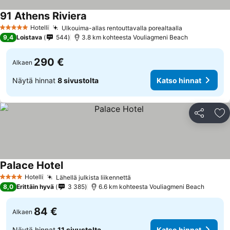
91 Athens Riviera
Hotelli
Ulkouima-allas rentouttavalla porealtaalla
5 Tähtiluokitus
9,4
Loistava
544
3.8 km kohteesta Vouliagmeni Beach
290 €
Alkaen
Näytä hinnat
8 sivustolta
Katso hinnat
Jaa
Li
Palace Hotel
Hotelli
Lähellä julkista liikennettä
4 Tähtiluokitus
8,0
Erittäin hyvä
3 385
6.6 km kohteesta Vouliagmeni Beach
84 €
Alkaen
Näytä hinnat
11 sivustolta
Katso hinnat