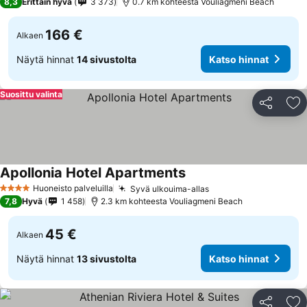
8,3
Erittäin hyvä
3 373
0.7 km kohteesta Vouliagmeni Beach
166 €
Alkaen
Näytä hinnat
14 sivustolta
Katso hinnat
Suosittu valinta
Jaa
Li
Apollonia Hotel Apartments
Huoneisto palveluilla
Syvä ulkouima-allas
4 Tähtiluokitus
7,8
Hyvä
1 458
2.3 km kohteesta Vouliagmeni Beach
45 €
Alkaen
Näytä hinnat
13 sivustolta
Katso hinnat