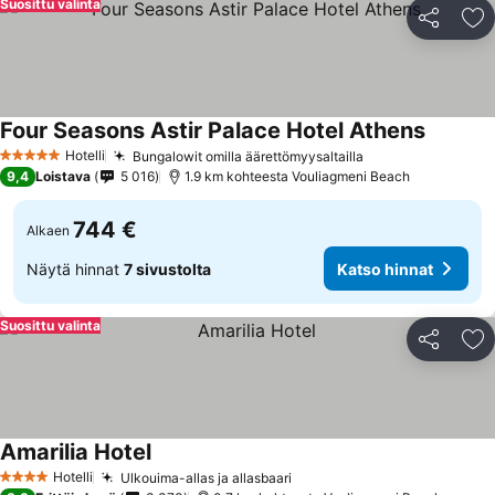
Suosittu valinta
Jaa
Li
Four Seasons Astir Palace Hotel Athens
Hotelli
Bungalowit omilla äärettömyysaltailla
5 Tähtiluokitus
9,4
Loistava
5 016
1.9 km kohteesta Vouliagmeni Beach
744 €
Alkaen
Näytä hinnat
7 sivustolta
Katso hinnat
Suosittu valinta
Jaa
Li
Amarilia Hotel
Hotelli
Ulkouima-allas ja allasbaari
4 Tähtiluokitus