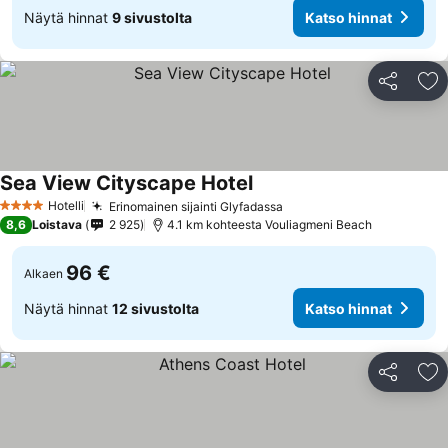
Näytä hinnat
9 sivustolta
Katso hinnat
Jaa
Li
Sea View Cityscape Hotel
Hotelli
Erinomainen sijainti Glyfadassa
4 Tähtiluokitus
8,6
Loistava
2 925
4.1 km kohteesta Vouliagmeni Beach
96 €
Alkaen
Näytä hinnat
12 sivustolta
Katso hinnat
Jaa
Li