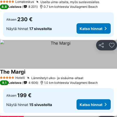
Lomakeskus
Useita uima-altaita, myös suolavesiallas
5 Tähtiluokitus
8,8
Loistava
8 201
0.7 km kohteesta Vouliagmeni Beach
230 €
Alkaen
Näytä hinnat
17 sivustolta
Katso hinnat
Jaa
Li
The Margi
Hotelli
Lämmitetyt ulko- ja sisäuima-altaat
5 Tähtiluokitus
9,1
Loistava
4 606
1.0 km kohteesta Vouliagmeni Beach
199 €
Alkaen
Näytä hinnat
15 sivustolta
Katso hinnat