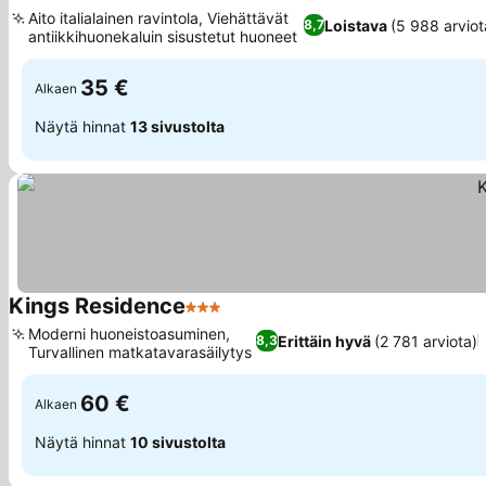
3 Tähtiluokitus
Aito italialainen ravintola, Viehättävät
Loistava
(5 988 arviot
8,7
antiikkihuonekaluin sisustetut huoneet
35 €
Alkaen
Näytä hinnat
13 sivustolta
Kings Residence
3 Tähtiluokitus
Moderni huoneistoasuminen,
Erittäin hyvä
(2 781 arviota)
8,3
Turvallinen matkatavarasäilytys
60 €
Alkaen
Näytä hinnat
10 sivustolta