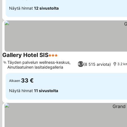
Näytä hinnat
12 sivustolta
Gallery Hotel SIS
3 Tähtiluokitus
Täyden palvelun wellness-keskus,
(8 515 arviota)
6,7
3.2 k
Ainutlaatuinen lasitaidegalleria
33 €
Alkaen
Näytä hinnat
11 sivustolta