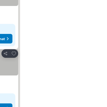
nat
Lisää suosikkeihin
Jaa