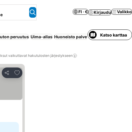
FI · €
Valikko
Kirjaudu
ne
Katso karttaa
uton peruutus
Uima-allas
Huoneisto palveluilla
Ilmastointi
Wi-F
ksut vaikuttavat hakutulosten järjestykseen
Lisää suosikkeihin
Jaa