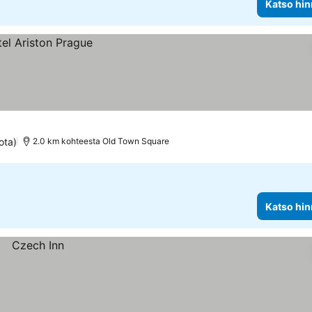
Katso hin
ota)
2.0 km kohteesta Old Town Square
Katso hin