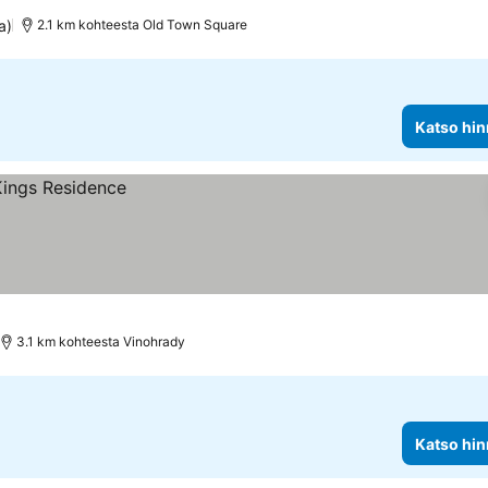
a)
2.1 km kohteesta Old Town Square
Katso hin
3.1 km kohteesta Vinohrady
Katso hin