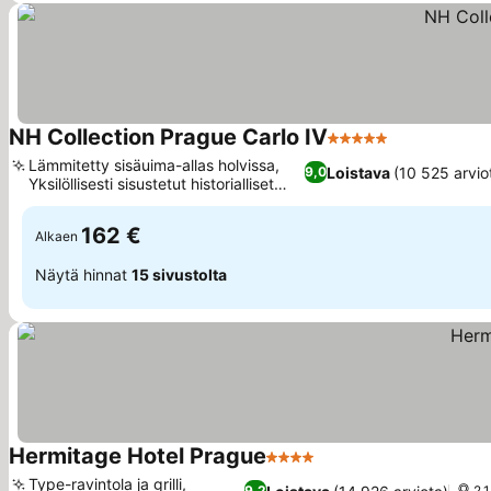
NH Collection Prague Carlo IV
5 Tähtiluokitus
Lämmitetty sisäuima-allas holvissa,
Loistava
(10 525 arvio
9,0
Yksilöllisesti sisustetut historialliset
sviitit
162 €
Alkaen
Näytä hinnat
15 sivustolta
Hermitage Hotel Prague
4 Tähtiluokitus
Type-ravintola ja grilli,
9,2
2.