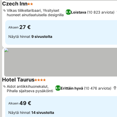
Czech Inn
2 Tähtiluokitus
Vilkas tiilikellaribaari, Yksityiset
Loistava
(10 823 arviota)
8,6
huoneet ainutlaatuisella designilla
27 €
Alkaen
Näytä hinnat
9 sivustolta
Hotel Taurus
4 Tähtiluokitus
Aidot antiikkihuonekalut,
Erittäin hyvä
(10 476 arviota)
8,0
Pihalla sijaitseva pysäköinti
49 €
Alkaen
Näytä hinnat
14 sivustolta