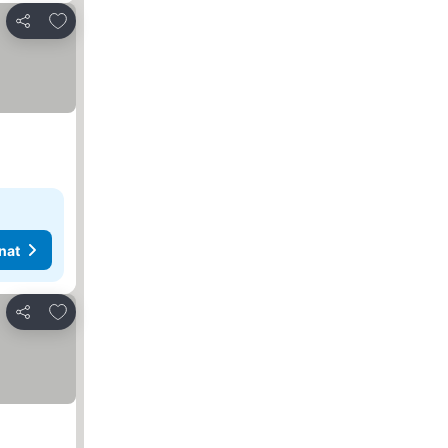
Lisää suosikkeihin
Jaa
nat
Lisää suosikkeihin
Jaa