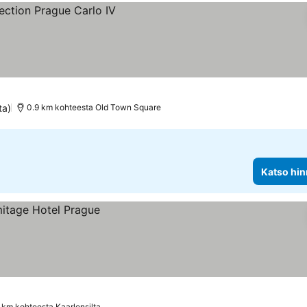
ta)
0.9 km kohteesta Old Town Square
Katso hin
1 km kohteesta Kaarlensilta