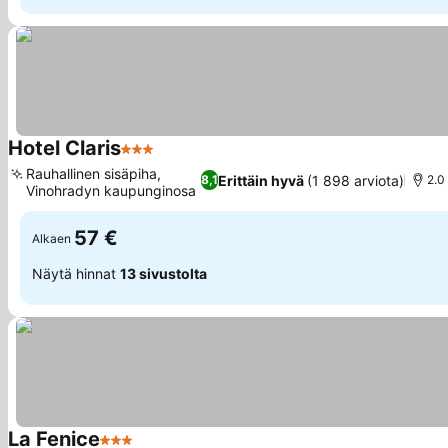
Hotel Claris
3 Tähtiluokitus
Rauhallinen sisäpiha,
Erittäin hyvä
(1 898 arviota)
8,1
2.0
Vinohradyn kaupunginosa
57 €
Alkaen
Näytä hinnat
13 sivustolta
La Fenice