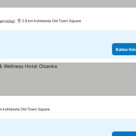
arviota)
2.9 km kohteesta Old Town Square
Katso hin
tus
m kohteesta Old Town Square