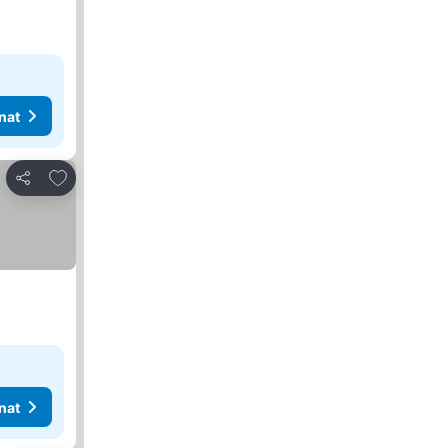
nat
Lisää suosikkeihin
Jaa
nat