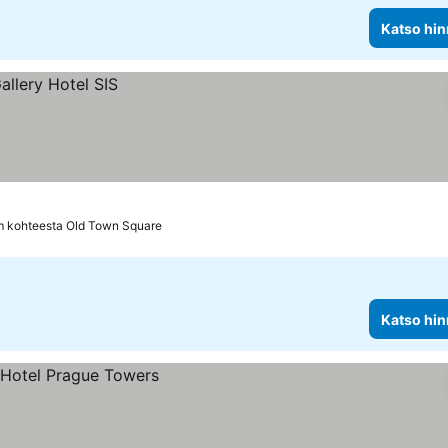
Katso hin
m kohteesta Old Town Square
Katso hin