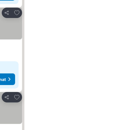
Lisää suosikkeihin
Jaa
nat
Lisää suosikkeihin
Jaa