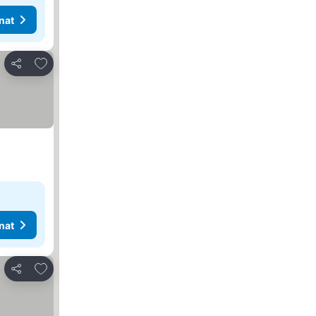
nat
Lisää suosikkeihin
Jaa
nat
Lisää suosikkeihin
Jaa