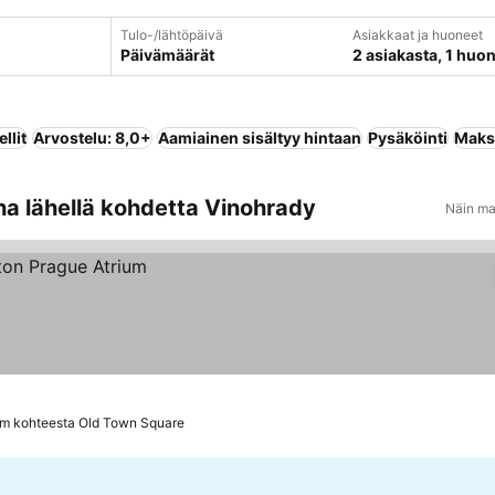
Tulo-/lähtöpäivä
Asiakkaat ja huoneet
Päivämäärät
2 asiakasta, 1 huo
llit
Arvostelu: 8,0+
Aamiainen sisältyy hintaan
Pysäköinti
Maks
a lähellä kohdetta Vinohrady
Näin ma
km kohteesta Old Town Square