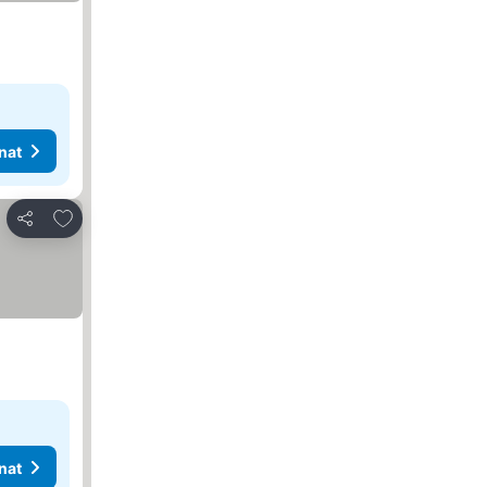
nat
Lisää suosikkeihin
Jaa
nat