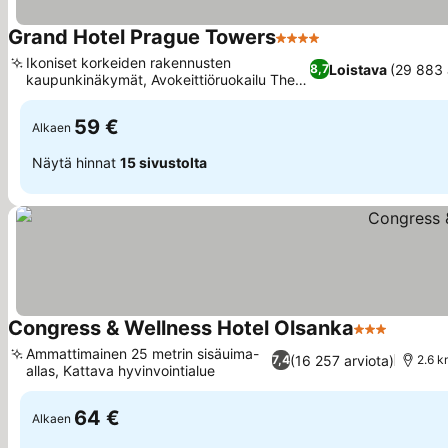
Grand Hotel Prague Towers
4 Tähtiluokitus
Ikoniset korkeiden rakennusten
Loistava
(29 883 
8,7
kaupunkinäkymät, Avokeittiöruokailu The
Grill -ravintolassa
59 €
Alkaen
Näytä hinnat
15 sivustolta
Congress & Wellness Hotel Olsanka
3 Tähtiluoki
Ammattimainen 25 metrin sisäuima-
(16 257 arviota)
7,4
2.6 k
allas, Kattava hyvinvointialue
64 €
Alkaen