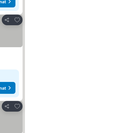
nat
Lisää suosikkeihin
Jaa
nat
Lisää suosikkeihin
Jaa