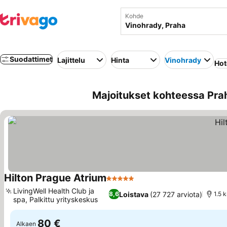
Kohde
Suodattimet
Lajittelu
Hinta
Vinohrady
Hote
Majoitukset kohteessa Prah
Hilton Prague Atrium
5 Tähtiluokitus
LivingWell Health Club ja
Loistava
(27 727 arviota)
8,6
1.5 
spa, Palkittu yrityskeskus
80 €
Alkaen