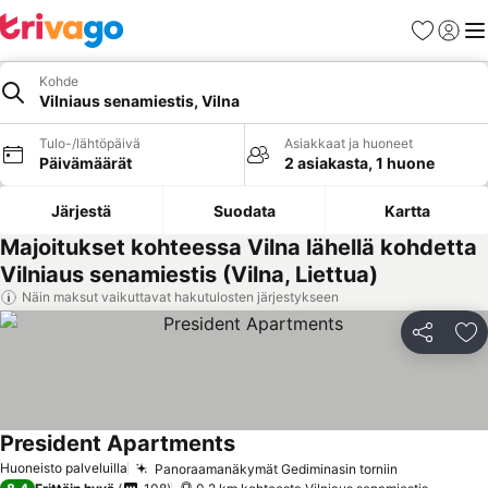
Suosikit
Kirjaud
Val
Kohde
Vilniaus senamiestis, Vilna
Tulo-/lähtöpäivä
Asiakkaat ja huoneet
Päivämäärät
2 asiakasta, 1 huone
Järjestä
Suodata
Kartta
Majoitukset kohteessa Vilna lähellä kohdetta
Vilniaus senamiestis (Vilna, Liettua)
Näin maksut vaikuttavat hakutulosten järjestykseen
Jaa
Li
President Apartments
Katso hinnat
Huoneisto palveluilla
Panoraamanäkymät Gediminasin torniin
Katso hinn