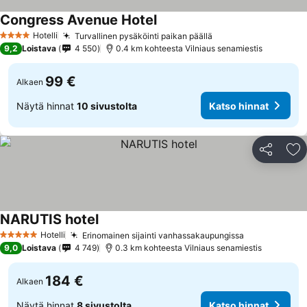
Congress Avenue Hotel
Katso hinnat
Hotelli
Turvallinen pysäköinti paikan päällä
Katso hinnat
4 Tähtiluokitus
9,2
Loistava
4 550
0.4 km kohteesta Vilniaus senamiestis
99 €
Alkaen
Näytä hinnat
10 sivustolta
Katso hinnat
Jaa
Li
NARUTIS hotel
Katso hinnat
Hotelli
Erinomainen sijainti vanhassakaupungissa
Katso hinna
5 Tähtiluokitus
9,0
Loistava
4 749
0.3 km kohteesta Vilniaus senamiestis
184 €
Alkaen
Näytä hinnat
8 sivustolta
Katso hinnat