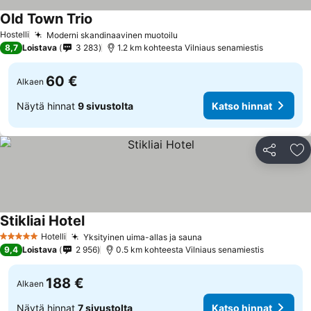
Old Town Trio
Katso hinnat
Hostelli
Moderni skandinaavinen muotoilu
Katso hinnat
8,7
Loistava
3 283
1.2 km kohteesta Vilniaus senamiestis
60 €
Alkaen
Näytä hinnat
9 sivustolta
Katso hinnat
Jaa
Li
Stikliai Hotel
Katso hinnat
Hotelli
Yksityinen uima-allas ja sauna
Katso hinnat
5 Tähtiluokitus
9,4
Loistava
2 956
0.5 km kohteesta Vilniaus senamiestis
188 €
Alkaen
Näytä hinnat
7 sivustolta
Katso hinnat