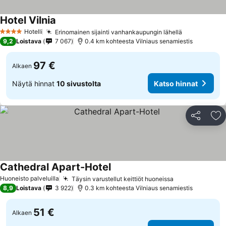
Hotel Vilnia
Katso hinnat
Hotelli
Erinomainen sijainti vanhankaupungin lähellä
Katso hinna
4 Tähtiluokitus
9,2
Loistava
7 067
0.4 km kohteesta Vilniaus senamiestis
97 €
Alkaen
Näytä hinnat
10 sivustolta
Katso hinnat
Jaa
Li
Cathedral Apart-Hotel
Katso hinnat
Huoneisto palveluilla
Täysin varustellut keittiöt huoneissa
Katso hinnat
8,9
Loistava
3 922
0.3 km kohteesta Vilniaus senamiestis
51 €
Alkaen