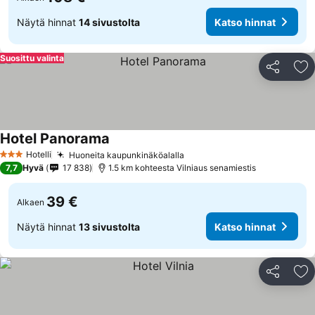
Näytä hinnat
14 sivustolta
Katso hinnat
Suosittu valinta
Jaa
Li
Hotel Panorama
Katso hinnat
Hotelli
Huoneita kaupunkinäköalalla
Katso hinnat
3 Tähtiluokitus
7,7
Hyvä
17 838
1.5 km kohteesta Vilniaus senamiestis
39 €
Alkaen
Näytä hinnat
13 sivustolta
Katso hinnat
Jaa
Li