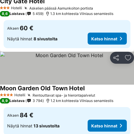
City Gate Hotel
Katso hinnat
Hotelli
Askelien päässä Aamunkoiton portista
Katso hinnat
3 Tähtiluokitus
8,6
Loistava
5 459
1.3 km kohteesta Vilniaus senamiestis
60 €
Alkaen
Näytä hinnat
8 sivustolta
Katso hinnat
Jaa
Li
Moon Garden Old Town Hotel
Katso hinnat
Hotelli
Rentouttavat spa- ja hierontapalvelut
Katso hinnat
4 Tähtiluokitus
8,9
Loistava
3 794
1.2 km kohteesta Vilniaus senamiestis
84 €
Alkaen
Näytä hinnat
13 sivustolta
Katso hinnat