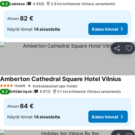
4 Tähtiluokitus
9,2
Loistava
4 936
0.8 km kohteesta Vilniaus senamiestis
82 €
Alkaen
Näytä hinnat
14 sivustolta
Katso hinnat
Jaa
Li
Amberton Cathedral Square Hotel Vilnius
Katso 
Hotelli
Korkeatasoiset spa-hoidot
Katso hinnat
4 Tähtiluokitus
8,2
Erittäin hyvä
8 972
0.1 km kohteesta Vilniaus senamiestis
64 €
Alkaen
Näytä hinnat
14 sivustolta
Katso hinnat