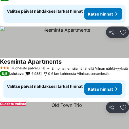
Valitse päivät nähdäksesi tarkat hinnat
Katso hinnat
Jaa
Li
Kesminta Apartments
Katso hinnat
Huoneisto palveluilla
Erinomainen sijainti lähellä Vilnan nähtävyyksiä
3 Tähtiluokitus
8,5
Loistava
6 988
0.6 km kohteesta Vilniaus senamiestis
Valitse päivät nähdäksesi tarkat hinnat
Katso hinnat
Suosittu valinta
Jaa
Li