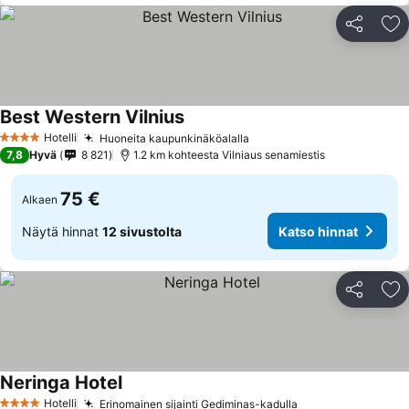
Jaa
Li
Best Western Vilnius
Katso hinnat
Hotelli
Huoneita kaupunkinäköalalla
Katso hinnat
4 Tähtiluokitus
7,8
Hyvä
8 821
1.2 km kohteesta Vilniaus senamiestis
75 €
Alkaen
Näytä hinnat
12 sivustolta
Katso hinnat
Jaa
Li
Neringa Hotel
Katso hinnat
Hotelli
Erinomainen sijainti Gediminas-kadulla
Katso hinnat