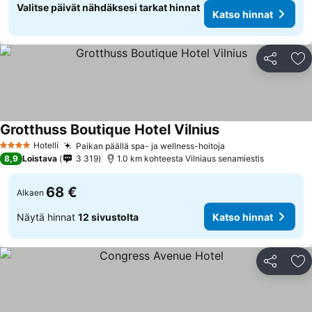
Valitse päivät nähdäksesi tarkat hinnat
Katso hinnat
Jaa
Li
Grotthuss Boutique Hotel Vilnius
Katso hinnat
Hotelli
Paikan päällä spa- ja wellness-hoitoja
Katso hinnat
4 Tähtiluokitus
8,9
Loistava
3 319
1.0 km kohteesta Vilniaus senamiestis
68 €
Alkaen
Näytä hinnat
12 sivustolta
Katso hinnat
Jaa
Li