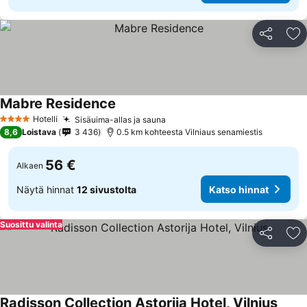
Jaa
Li
Mabre Residence
Katso hinnat
Hotelli
Sisäuima-allas ja sauna
Katso hinnat
4 Tähtiluokitus
8,6
Loistava
3 436
0.5 km kohteesta Vilniaus senamiestis
56 €
Alkaen
Näytä hinnat
12 sivustolta
Katso hinnat
Suosittu valinta
Jaa
Li
Radisson Collection Astorija Hotel, Vilnius