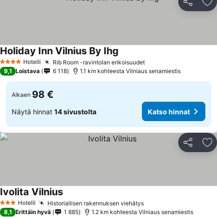
Jaa
Li
Holiday Inn Vilnius By Ihg
Katso hinnat
Hotelli
Rib Room -ravintolan erikoisuudet
Katso hinnat
4 Tähtiluokitus
9,1
Loistava
6 118
1.1 km kohteesta Vilniaus senamiestis
98 €
Alkaen
Näytä hinnat
14 sivustolta
Katso hinnat
Jaa
Li
Ivolita Vilnius
Katso hinnat
Hotelli
Historiallisen rakennuksen viehätys
Katso hinnat
3 Tähtiluokitus
8,1
Erittäin hyvä
1 885
1.2 km kohteesta Vilniaus senamiestis