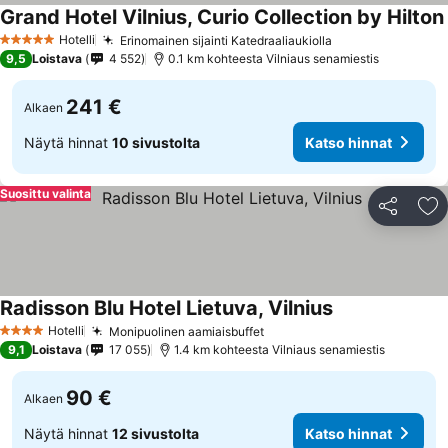
Grand Hotel Vilnius, Curio Collection by Hilton
Hotelli
Erinomainen sijainti Katedraaliaukiolla
Katso hinnat
5 Tähtiluokitus
9,5
Loistava
4 552
0.1 km kohteesta Vilniaus senamiestis
241 €
Alkaen
Näytä hinnat
10 sivustolta
Katso hinnat
Suosittu valinta
Jaa
Li
Radisson Blu Hotel Lietuva, Vilnius
Katso hinnat
Hotelli
Monipuolinen aamiaisbuffet
Katso hinnat
4 Tähtiluokitus
9,1
Loistava
17 055
1.4 km kohteesta Vilniaus senamiestis
90 €
Alkaen
Näytä hinnat
12 sivustolta
Katso hinnat