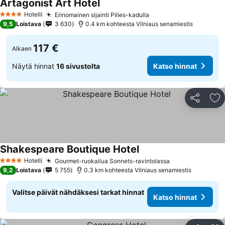
Artagonist Art Hotel
Katso hinnat
Hotelli
Erinomainen sijainti Pilies-kadulla
Katso hinnat
4 Tähtiluokitus
9,5
Loistava
3 630
0.4 km kohteesta Vilniaus senamiestis
117 €
Alkaen
Näytä hinnat
16 sivustolta
Katso hinnat
Jaa
Li
Shakespeare Boutique Hotel
Katso hinnat
Hotelli
Gourmet-ruokailua Sonnets-ravintolassa
Katso hinnat
4 Tähtiluokitus
9,2
Loistava
5 755
0.3 km kohteesta Vilniaus senamiestis
Valitse päivät nähdäksesi tarkat hinnat
Katso hinnat