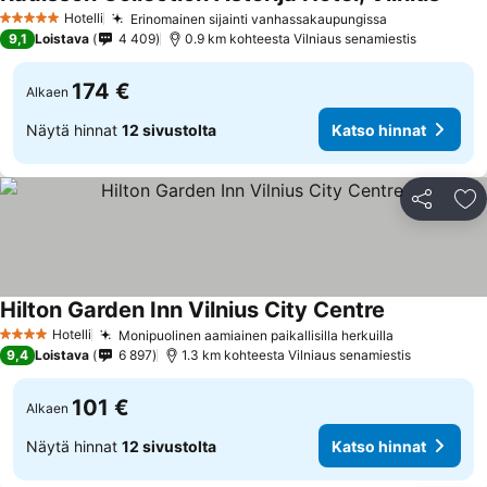
Katso
Hotelli
Erinomainen sijainti vanhassakaupungissa
Katso hinna
5 Tähtiluokitus
9,1
Loistava
4 409
0.9 km kohteesta Vilniaus senamiestis
174 €
Alkaen
Näytä hinnat
12 sivustolta
Katso hinnat
Jaa
Li
Hilton Garden Inn Vilnius City Centre
Katso hinnat
Hotelli
Monipuolinen aamiainen paikallisilla herkuilla
Katso hinna
4 Tähtiluokitus
9,4
Loistava
6 897
1.3 km kohteesta Vilniaus senamiestis
101 €
Alkaen
Näytä hinnat
12 sivustolta
Katso hinnat