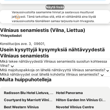
Näytä lisää
Varaussivustoilta saamamme hinnat ja saatavuus muuttuvat
jatkuvasti. Tämä tarkoittaa sitä, että et välttämättä aina löydä
varaussivustolta täsmälleen samaa tarjousta kuin trivagosta.
Vilniaus senamiestis (Vilna, Liettua)
Yhteystiedot
Konstitucijos ave. 3
,
09601
,
Usein kysyttyjä kysymyksiä nähtävyydestä
Vilniaus senamiestis
Mikä tekee nähtävyydestä Vilniaus senamiestis suositun kohteessa
Vilna?
Mitä majoituspaikkoja on lähellä nähtävyyttä Vilniaus senamiestis?
Mitkä nähtävyydet ovat lähellä kohdetta Vilniaus senamiestis?
Muita huippuhotelleja
Radisson Blu Hotel Lietuva, Vilnius
Hotel Panorama
Courtyard by Marriott Vilnius City Center
Hilton Garden Inn Vilnius City Centre
Best Western Vilnius
Novotel Vilnius Centre