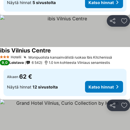
Näytä hinnat
5 sivustolta
Katso hinnat
Jaa
Li
ibis Vilnius Centre
Katso hinnat
Hotelli
Monipuolista kansainvälistä ruokaa Ibis Kitchenissä
Katso hi
3 Tähtiluokitus
9,0
Loistava
6 542
1.0 km kohteesta Vilniaus senamiestis
62 €
Alkaen
Näytä hinnat
12 sivustolta
Katso hinnat
Jaa
Li