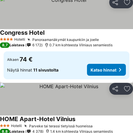
Jaa
Li
Congress Hotel
Katso hinnat
Hotelli
Panoraamanäkymät kaupunkiin ja joelle
Katso hinnat
4 Tähtiluokitus
8,7
Loistava
6 172
0.7 km kohteesta Vilniaus senamiestis
74 €
Alkaen
Näytä hinnat
11 sivustolta
Katso hinnat
Jaa
Li
HOME Apart-Hotel Vilnius
Katso hinnat
Hotelli
Parveke tai terassi tietyissä huoneissa
Katso hinnat
3 Tähtiluokitus
8,8
Loistava
4 378
1.4 km kohteesta Vilniaus senamiestis