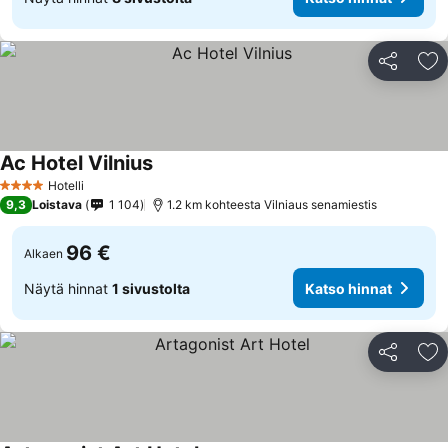
Jaa
Li
Ac Hotel Vilnius
Katso hinnat
Hotelli
4 Tähtiluokitus
9,3
Loistava
1 104
1.2 km kohteesta Vilniaus senamiestis
96 €
Alkaen
Näytä hinnat
1 sivustolta
Katso hinnat
Jaa
Li