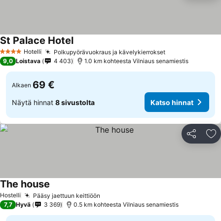
St Palace Hotel
Katso hinnat
Hotelli
Polkupyörävuokraus ja kävelykierrokset
Katso hinnat
4 Tähtiluokitus
9,0
Loistava
4 403
1.0 km kohteesta Vilniaus senamiestis
69 €
Alkaen
Näytä hinnat
8 sivustolta
Katso hinnat
Jaa
Li
The house
Katso hinnat
Hostelli
Pääsy jaettuun keittiöön
Katso hinnat
7,7
Hyvä
3 369
0.5 km kohteesta Vilniaus senamiestis