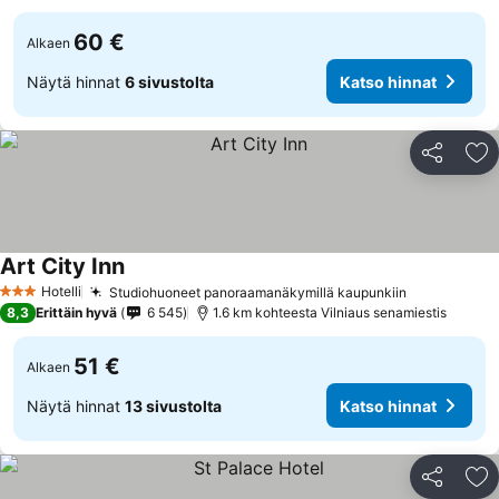
60 €
Alkaen
Näytä hinnat
6 sivustolta
Katso hinnat
Jaa
Li
Art City Inn
Katso hinnat
Hotelli
Studiohuoneet panoraamanäkymillä kaupunkiin
Katso hinn
3 Tähtiluokitus
8,3
Erittäin hyvä
6 545
1.6 km kohteesta Vilniaus senamiestis
51 €
Alkaen
Näytä hinnat
13 sivustolta
Katso hinnat
Jaa
Li