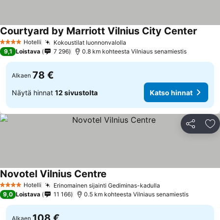
Courtyard by Marriott Vilnius City Center
Katso 
Hotelli
Kokoustilat luonnonvalolla
Katso hinnat
4 Tähtiluokitus
9,1
Loistava
7 296
0.8 km kohteesta Vilniaus senamiestis
78 €
Alkaen
Näytä hinnat
12 sivustolta
Katso hinnat
Jaa
Li
Novotel Vilnius Centre
Katso hinnat
Hotelli
Erinomainen sijainti Gediminas-kadulla
Katso hinnat
4 Tähtiluokitus
9,0
Loistava
11 166
0.5 km kohteesta Vilniaus senamiestis
108 €
Alkaen