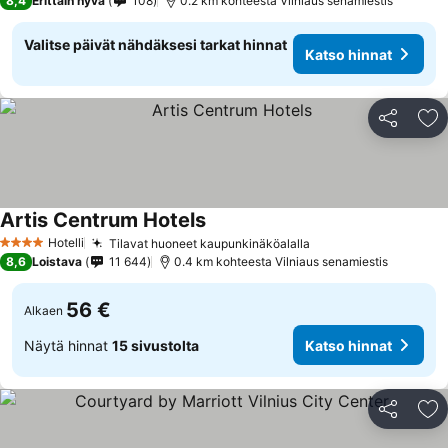
8,4
Erittäin hyvä
108
0.2 km kohteesta Vilniaus senamiestis
Valitse päivät nähdäksesi tarkat hinnat
Katso hinnat
Jaa
Li
Artis Centrum Hotels
Katso hinnat
Hotelli
Tilavat huoneet kaupunkinäköalalla
Katso hinnat
4 Tähtiluokitus
8,6
Loistava
11 644
0.4 km kohteesta Vilniaus senamiestis
56 €
Alkaen
Näytä hinnat
15 sivustolta
Katso hinnat
Jaa
Li