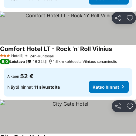
Jaa
Li
Comfort Hotel LT - Rock 'n' Roll Vilnius
Katso hinn
Hotelli
24h-kuntosali
Katso hinnat
3 Tähtiluokitus
9,0
Loistava
16 324
1.6 km kohteesta Vilniaus senamiestis
52 €
Alkaen
Näytä hinnat
11 sivustolta
Katso hinnat
Jaa
Li