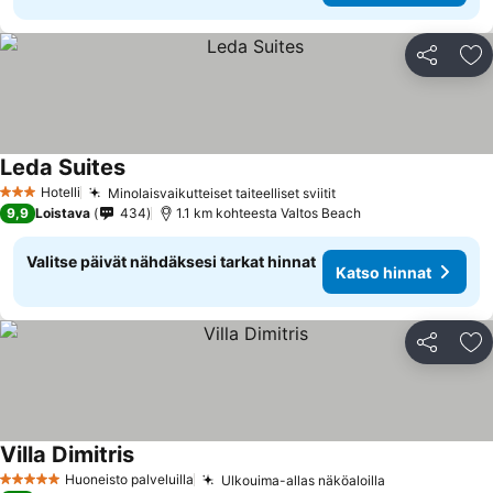
Jaa
Li
Leda Suites
Katso hinnat
Hotelli
Minolaisvaikutteiset taiteelliset sviitit
Katso hinnat
3 Tähtiluokitus
9,9
Loistava
434
1.1 km kohteesta Valtos Beach
Valitse päivät nähdäksesi tarkat hinnat
Katso hinnat
Jaa
Li
Villa Dimitris
Katso hinnat
Huoneisto palveluilla
Ulkouima-allas näköaloilla
Katso hinnat
5 Tähtiluokitus