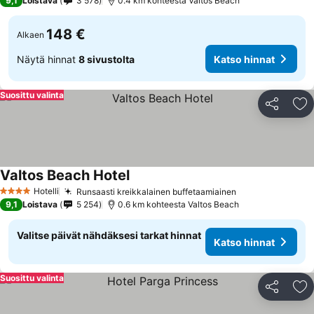
9,1
Loistava
3 578
0.4 km kohteesta Valtos Beach
148 €
Alkaen
Näytä hinnat
8 sivustolta
Katso hinnat
Suosittu valinta
Jaa
Li
Valtos Beach Hotel
Katso hinnat
Hotelli
Runsaasti kreikkalainen buffetaamiainen
Katso hinnat
4 Tähtiluokitus
9,1
Loistava
5 254
0.6 km kohteesta Valtos Beach
Valitse päivät nähdäksesi tarkat hinnat
Katso hinnat
Suosittu valinta
Jaa
Li