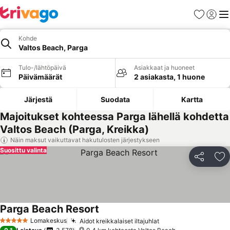
Suosikit
Kirjaud
Val
Kohde
Valtos Beach, Parga
Tulo-/lähtöpäivä
Asiakkaat ja huoneet
Päivämäärät
2 asiakasta, 1 huone
Järjestä
Suodata
Kartta
Majoitukset kohteessa Parga lähellä kohdetta
Valtos Beach (Parga, Kreikka)
Näin maksut vaikuttavat hakutulosten järjestykseen
Suosittu valinta
Jaa
Li
Parga Beach Resort
Katso hinnat
Lomakeskus
Aidot kreikkalaiset iltajuhlat
Katso hinnat
5 Tähtiluokitus