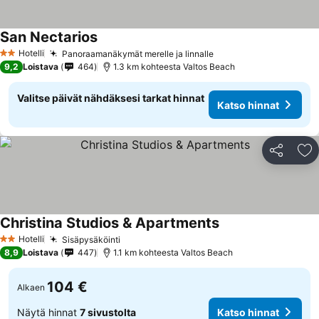
San Nectarios
Katso hinnat
Hotelli
Panoraamanäkymät merelle ja linnalle
Katso hinnat
2 Tähtiluokitus
9,2
Loistava
464
1.3 km kohteesta Valtos Beach
Valitse päivät nähdäksesi tarkat hinnat
Katso hinnat
Jaa
Li
Christina Studios & Apartments
Katso hinnat
Hotelli
Sisäpysäköinti
Katso hinnat
2 Tähtiluokitus
8,9
Loistava
447
1.1 km kohteesta Valtos Beach
104 €
Alkaen
Näytä hinnat
7 sivustolta
Katso hinnat