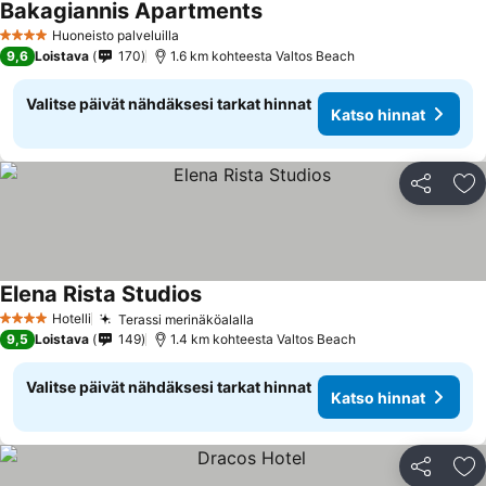
Bakagiannis Apartments
Katso hinnat
Huoneisto palveluilla
4 Tähtiluokitus
9,6
Loistava
170
1.6 km kohteesta Valtos Beach
Valitse päivät nähdäksesi tarkat hinnat
Katso hinnat
Jaa
Li
Elena Rista Studios
Katso hinnat
Hotelli
Terassi merinäköalalla
Katso hinnat
4 Tähtiluokitus
9,5
Loistava
149
1.4 km kohteesta Valtos Beach
Valitse päivät nähdäksesi tarkat hinnat
Katso hinnat
Jaa
Li