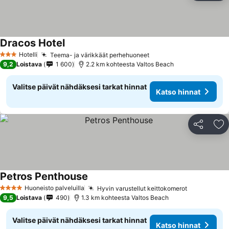
Dracos Hotel
Katso hinnat
Hotelli
Teema- ja värikkäät perhehuoneet
Katso hinnat
3 Tähtiluokitus
9,2
Loistava
1 600
2.2 km kohteesta Valtos Beach
Valitse päivät nähdäksesi tarkat hinnat
Katso hinnat
Jaa
Li
Petros Penthouse
Katso hinnat
Huoneisto palveluilla
Hyvin varustellut keittokomerot
Katso hinn
4 Tähtiluokitus
9,5
Loistava
490
1.3 km kohteesta Valtos Beach
Valitse päivät nähdäksesi tarkat hinnat
Katso hinnat