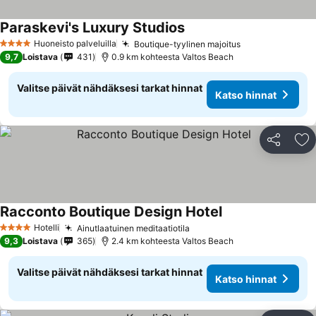
Paraskevi's Luxury Studios
Katso hinnat
Huoneisto palveluilla
Boutique-tyylinen majoitus
Katso hinnat
4 Tähtiluokitus
9,7
Loistava
431
0.9 km kohteesta Valtos Beach
Valitse päivät nähdäksesi tarkat hinnat
Katso hinnat
Jaa
Li
Racconto Boutique Design Hotel
Katso hinnat
Hotelli
Ainutlaatuinen meditaatiotila
Katso hinnat
4 Tähtiluokitus
9,3
Loistava
365
2.4 km kohteesta Valtos Beach
Valitse päivät nähdäksesi tarkat hinnat
Katso hinnat