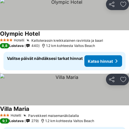
Jaa
Li
Olympic Hotel
Katso hinnat
Hotelli
Kattoterassin kreikkalainen ravintola ja baari
Katso hinna
4 Tähtiluokitus
8,8
Loistava
440
1.2 km kohteesta Valtos Beach
Valitse päivät nähdäksesi tarkat hinnat
Katso hinnat
Jaa
Li
Villa Maria
Katso hinnat
Hotelli
Parvekkeet maisemanäköalalla
Katso hinnat
3 Tähtiluokitus
9,1
Loistava
279
1.2 km kohteesta Valtos Beach