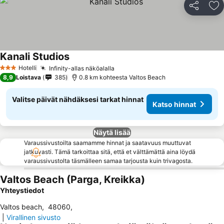
Jaa
Li
Kanali Studios
Katso hinnat
Hotelli
Infinity-allas näköalalla
Katso hinnat
3 Tähtiluokitus
8,9
Loistava
385
0.8 km kohteesta Valtos Beach
Valitse päivät nähdäksesi tarkat hinnat
Katso hinnat
Näytä lisää
Varaussivustoilta saamamme hinnat ja saatavuus muuttuvat
jatkuvasti. Tämä tarkoittaa sitä, että et välttämättä aina löydä
varaussivustolta täsmälleen samaa tarjousta kuin trivagosta.
Valtos Beach (Parga, Kreikka)
Yhteystiedot
Valtos beach
,
48060
,
|
Virallinen sivusto