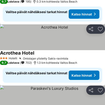
9,7
Loistava
195
0.3 km kohteesta Valtos Beach
Valitse päivät nähdäksesi tarkat hinnat
Katso hinnat
Jaa
Li
Acrothea Hotel
Katso hinnat
Hotelli
Omistajan ylistetty Sakis-ravintola
Katso hinnat
3 Tähtiluokitus
9,7
Loistava
702
1.3 km kohteesta Valtos Beach
Valitse päivät nähdäksesi tarkat hinnat
Katso hinnat
Jaa
Li