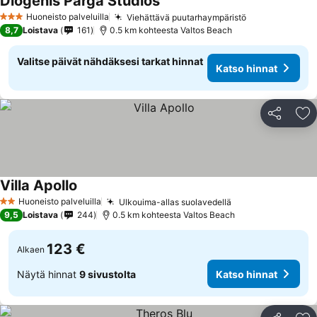
Diogenis Parga Studios
Katso hinnat
Huoneisto palveluilla
Viehättävä puutarhaympäristö
Katso hinnat
3 Tähtiluokitus
8,7
Loistava
161
0.5 km kohteesta Valtos Beach
Valitse päivät nähdäksesi tarkat hinnat
Katso hinnat
Jaa
Li
Villa Apollo
Katso hinnat
Huoneisto palveluilla
Ulkouima-allas suolavedellä
Katso hinnat
2 Tähtiluokitus
9,5
Loistava
244
0.5 km kohteesta Valtos Beach
123 €
Alkaen
Näytä hinnat
9 sivustolta
Katso hinnat