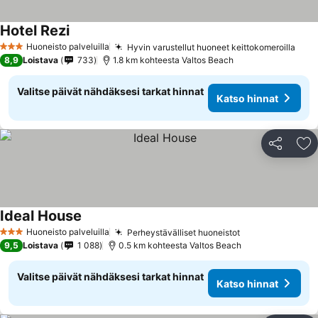
Hotel Rezi
Katso hinnat
Huoneisto palveluilla
Hyvin varustellut huoneet keittokomeroilla
Kats
3 Tähtiluokitus
8,9
Loistava
733
1.8 km kohteesta Valtos Beach
Valitse päivät nähdäksesi tarkat hinnat
Katso hinnat
Jaa
Li
Ideal House
Katso hinnat
Huoneisto palveluilla
Perheystävälliset huoneistot
Katso hinnat
3 Tähtiluokitus
9,5
Loistava
1 088
0.5 km kohteesta Valtos Beach
Valitse päivät nähdäksesi tarkat hinnat
Katso hinnat