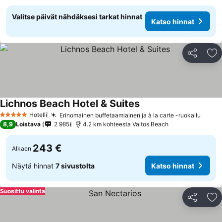
Valitse päivät nähdäksesi tarkat hinnat
Katso hinnat
Jaa
Li
Lichnos Beach Hotel & Suites
Katso hinnat
Hotelli
Erinomainen buffetaamiainen ja à la carte -ruokailu
Katso
5 Tähtiluokitus
8,9
Loistava
2 985
4.2 km kohteesta Valtos Beach
243 €
Alkaen
Näytä hinnat
7 sivustolta
Katso hinnat
Suosittu valinta
Jaa
Li