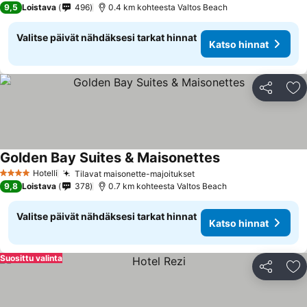
9,5
Loistava
496
0.4 km kohteesta Valtos Beach
Valitse päivät nähdäksesi tarkat hinnat
Katso hinnat
Jaa
Li
Golden Bay Suites & Maisonettes
Katso hinnat
Hotelli
Tilavat maisonette-majoitukset
Katso hinnat
4 Tähtiluokitus
9,8
Loistava
378
0.7 km kohteesta Valtos Beach
Valitse päivät nähdäksesi tarkat hinnat
Katso hinnat
Suosittu valinta
Jaa
Li