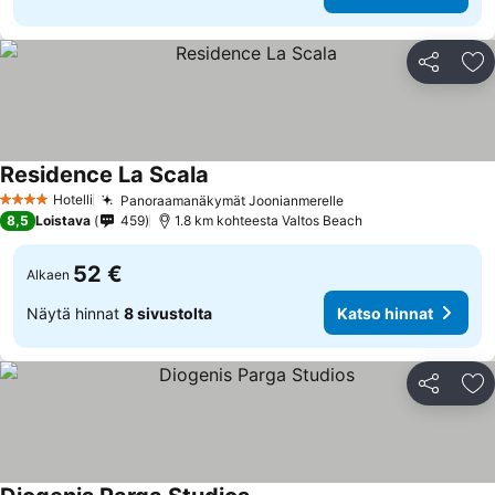
Jaa
Li
Residence La Scala
Katso hinnat
Hotelli
Panoraamanäkymät Joonianmerelle
Katso hinnat
4 Tähtiluokitus
8,5
Loistava
459
1.8 km kohteesta Valtos Beach
52 €
Alkaen
Näytä hinnat
8 sivustolta
Katso hinnat
Jaa
Li