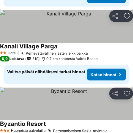
Jaa
Li
Kanali Village Parga
Katso hinnat
Hotelli
Perheystävällinen lasten leikkipaikka
Katso hinnat
2 Tähtiluokitus
8,9
Loistava
519
0.7 km kohteesta Valtos Beach
Valitse päivät nähdäksesi tarkat hinnat
Katso hinnat
Jaa
Li
Byzantio Resort
Katso hinnat
Huoneisto palveluilla
Perheomisteinen Sakis-ravintola
Katso hinna
3 Tähtiluokitus