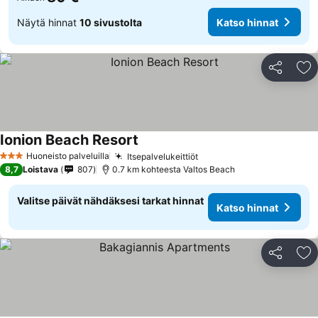
Näytä hinnat
10 sivustolta
Katso hinnat
Jaa
Li
Ionion Beach Resort
Katso hinnat
Huoneisto palveluilla
Itsepalvelukeittiöt
Katso hinnat
3 Tähtiluokitus
8,7
Loistava
807
0.7 km kohteesta Valtos Beach
Valitse päivät nähdäksesi tarkat hinnat
Katso hinnat
Jaa
Li