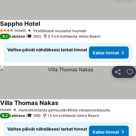
Sappho Hotel
Katso hinnat
Hotelli
Yksilöllisesti sisustetut huoneet
Katso hinnat
4 Tähtiluokitus
9,1
Loistava
260
0.5 km kohteesta Valtos Beach
Valitse päivät nähdäksesi tarkat hinnat
Katso hinnat
Jaa
Li
Villa Thomas Nakas
Katso hinnat
Hotelli
Henkilökohtaista perheystävällistä vieraanvaraisuutta
Katso hinn
9,2
Loistava
168
1.5 km kohteesta Valtos Beach
Valitse päivät nähdäksesi tarkat hinnat
Katso hinnat