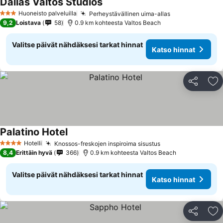
Dallas Valtos Studios
Katso hinnat
Huoneisto palveluilla
Perheystävällinen uima-allas
Katso hinnat
3 Tähtiluokitus
9,2
Loistava
58
0.9 km kohteesta Valtos Beach
Valitse päivät nähdäksesi tarkat hinnat
Katso hinnat
Jaa
Li
Palatino Hotel
Katso hinnat
Hotelli
Knossos-freskojen inspiroima sisustus
Katso hinnat
4 Tähtiluokitus
8,4
Erittäin hyvä
366
0.9 km kohteesta Valtos Beach
Valitse päivät nähdäksesi tarkat hinnat
Katso hinnat
Jaa
Li