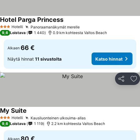
Hotel Parga Princess
Katso hinnat
Hotelli
Panoraamanäkymät merelle
Katso hinnat
3 Tähtiluokitus
9,6
Loistava
1 440
0.9 km kohteesta Valtos Beach
66 €
Alkaen
Näytä hinnat
11 sivustolta
Katso hinnat
Jaa
Li
My Suite
Katso hinnat
Hotelli
Kausiluonteinen ulkouima-allas
Katso hinnat
3 Tähtiluokitus
9,6
Loistava
1 119
2.2 km kohteesta Valtos Beach
80 €
Alkaen