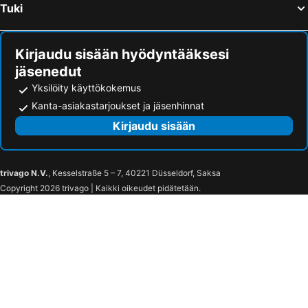
Tuki
Gaios Rantahotellit
Kato Korakiana Rantahotellit
Kanali Studios
Marina's House
Avra
Parga Harbor Suites
Kirjaudu sisään hyödyntääksesi
Racconto Boutique Design (Adults Only)
Residence La Scala
jäsenedut
Alfa Hotel
Villa Andreas
Yksilöity käyttökokemus
WhiteSands Beach Resort
Kanta-asiakastarjoukset ja jäsenhinnat
Kirjaudu sisään
trivago N.V.
, Kesselstraße 5 – 7, 40221 Düsseldorf, Saksa
Copyright 2026 trivago | Kaikki oikeudet pidätetään.