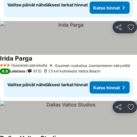
Valitse päivät nähdäksesi tarkat hinnat
Katso hinnat
Jaa
Li
Irida Parga
Katso hinnat
Huoneisto palveluilla
Gourmet-ruokailua Joonianmeren näkymillä
Kat
3 Tähtiluokitus
9,8
Loistava
673
1.5 km kohteesta Valtos Beach
Valitse päivät nähdäksesi tarkat hinnat
Katso hinnat
Jaa
Li