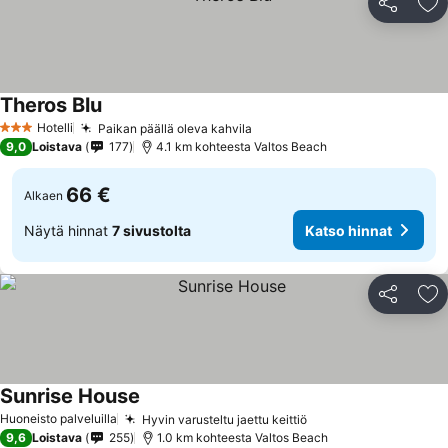
Jaa
Li
Theros Blu
Katso hinnat
Hotelli
Paikan päällä oleva kahvila
Katso hinnat
3 Tähtiluokitus
9,0
Loistava
177
4.1 km kohteesta Valtos Beach
66 €
Alkaen
Näytä hinnat
7 sivustolta
Katso hinnat
Jaa
Li
Sunrise House
Katso hinnat
Huoneisto palveluilla
Hyvin varusteltu jaettu keittiö
Katso hinnat
9,6
Loistava
255
1.0 km kohteesta Valtos Beach