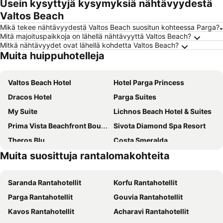
Usein kysyttyjä kysymyksiä nähtävyydestä
Valtos Beach
Mikä tekee nähtävyydestä Valtos Beach suositun kohteessa Parga?
Mitä majoituspaikkoja on lähellä nähtävyyttä Valtos Beach?
Mitkä nähtävyydet ovat lähellä kohdetta Valtos Beach?
Muita huippuhotelleja
Valtos Beach Hotel
Hotel Parga Princess
Dracos Hotel
Parga Suites
My Suite
Lichnos Beach Hotel & Suites
Prima Vista Beachfront Boutique Hotel
Sivota Diamond Spa Resort
Theros Blu
Costa Smeralda
Muita suosittuja rantalomakohteita
Mövenpick Resort Agios Nikolaos Sivota
Racconto Boutique Design Hotel
Anthoussa Rooms
Palatino Hotel
Saranda Rantahotellit
Korfu Rantahotellit
Adams Hotel
Maria Resort Parga
Parga Rantahotellit
Gouvia Rantahotellit
Villa Thomas Nakas
Villa Dorita
Kavos Rantahotellit
Acharavi Rantahotellit
Anemolia Parga Suites
Olympic Hotel