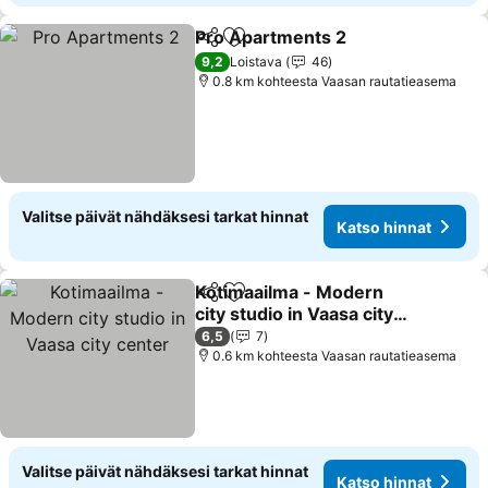
Pro Apartments 2
Jaa
Lisää suosikkeihin
Katso hi
9,2
Loistava
46
0.8 km kohteesta Vaasan rautatieasema
Valitse päivät nähdäksesi tarkat hinnat
Katso hinnat
Kotimaailma - Modern
Jaa
Lisää suosikkeihin
city studio in Vaasa city
center
Katso hinnat
6,5
7
0.6 km kohteesta Vaasan rautatieasema
Valitse päivät nähdäksesi tarkat hinnat
Katso hinnat