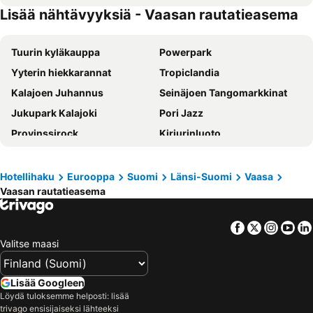
Lisää nähtävyyksiä - Vaasan rautatieasema
Tuurin kyläkauppa
Powerpark
Yyterin hiekkarannat
Tropiclandia
Kalajoen Juhannus
Seinäjoen Tangomarkkinat
Jukupark Kalajoki
Pori Jazz
Provinssirock
Kirjurinluoto
Ähtärin eläinpuisto
Vaasan rautatieasema
Höga Kusten
Seinäjoen rautatieasema
Hotellihaku
Eurooppa
Suomi
Länsi-Suomi
Vaasa
Vaasan rautatieasema
Porin rautatieasema
Vaasan satama
Törnävä
Kokkolan rautatieasema
Facebook
Twitter
Insta
Yo
Kauhajoki Airfield
Vanha Vaasa
Valitse maasi
Vaasan lentoasema
Seinäjoen lentoasema
Seinäjoen vauhtiajot
Umeå Centralstation
Lisää Googleen
Höga Kusten Airport
Lakis Ski Centre
Löydä tuloksemme helposti: lisää
trivago ensisijaiseksi lähteeksi