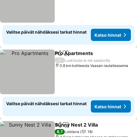
Valitse päivät nähdäksesi tarkat hinnat
Katso hinnat
Pro Apartments
Jaa
Lisää suosikkeihin
Katso hinn
/
Luokitusta ei ole saatavilla
0.8 km kohteesta Vaasan rautatieasema
Valitse päivät nähdäksesi tarkat hinnat
Katso hinnat
Sunny Nest 2 Villa
Jaa
Lisää suosikkeihin
Katso hi
8,7
Loistava
18