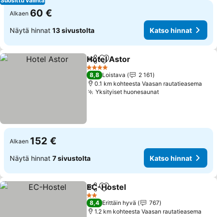
Suosittu valinta
60 €
Alkaen
Näytä hinnat
13 sivustolta
Katso hinnat
Hotel Astor
Jaa
Lisää suosikkeihin
Katso hinnat
4 Tähtiluokitus
8,8
Loistava
2 161
0.1 km kohteesta Vaasan rautatieasema
Yksityiset huonesaunat
Katso hinnat
152 €
Alkaen
Näytä hinnat
7 sivustolta
Katso hinnat
EC-Hostel
Jaa
Lisää suosikkeihin
Katso hinnat
2 Tähtiluokitus
8,4
Erittäin hyvä
767
1.2 km kohteesta Vaasan rautatieasema