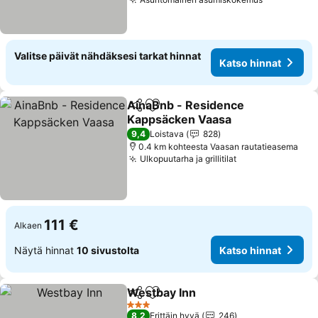
Katso hinn
Valitse päivät nähdäksesi tarkat hinnat
Katso hinnat
AinaBnb - Residence
Jaa
Lisää suosikkeihin
Kappsäcken Vaasa
Katso hinnat
9,4
Loistava
828
0.4 km kohteesta Vaasan rautatieasema
Ulkopuutarha ja grillitilat
Katso hinnat
111 €
Alkaen
Näytä hinnat
10 sivustolta
Katso hinnat
Westbay Inn
Jaa
Lisää suosikkeihin
Katso hinnat
3 Tähtiluokitus
8,2
Erittäin hyvä
246