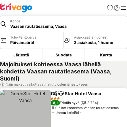
Suosikit
Kirjaud
Val
Kohde
Vaasan rautatieasema, Vaasa
Tulo-/lähtöpäivä
Asiakkaat ja huoneet
Päivämäärät
2 asiakasta, 1 huone
Järjestä
Suodata
Kartta
Majoitukset kohteessa Vaasa lähellä
kohdetta Vaasan rautatieasema (Vaasa,
Suomi)
Näin maksut vaikuttavat hakutulosten järjestykseen
GreenStar Hotel Vaasa
Jaa
Lisää suosikkeihin
Kat
3 Tähtiluokitus
8,1
Erittäin hyvä
3 734
0.5 km kohteesta Vaasan rautatieasema
Jaettu keittiötila
Katso hinnat