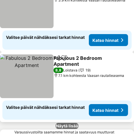
3.9 km kohteesta Vaasan rautatieasema
Valitse päivät nähdäksesi tarkat hinnat
Katso hinnat
Fabulous 2 Bedroom
Jaa
Lisää suosikkeihin
Apartment
Katso hinnat
8,8
Loistava
19
7.1 km kohteesta Vaasan rautatieasema
Valitse päivät nähdäksesi tarkat hinnat
Katso hinnat
Näytä lisää
Varaussivustoilta saamamme hinnat ja saatavuus muuttuvat