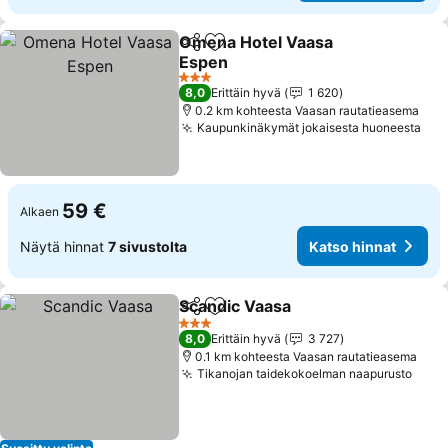
Omena Hotel Vaasa
Jaa
Lisää suosikkeihin
Espen
Katso hinnat
3 Tähtiluokitus
8,0
Erittäin hyvä
1 620
0.2 km kohteesta Vaasan rautatieasema
Kaupunkinäkymät jokaisesta huoneesta
Kat
59 €
Alkaen
Näytä hinnat
7 sivustolta
Katso hinnat
Scandic Vaasa
Jaa
Lisää suosikkeihin
Katso hinna
3 Tähtiluokitus
8,0
Erittäin hyvä
3 727
0.1 km kohteesta Vaasan rautatieasema
Tikanojan taidekokoelman naapurusto
Kats