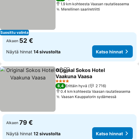
1.9 km kohteesta Vaasan rautatieasema
Merellinen saariretriitti
Katso hinnat
Suosittu valinta
52 €
Alkaen
Näytä hinnat
14 sivustolta
Katso hinnat
Original Sokos Hotel
Jaa
Lisää suosikkeihin
Vaakuna Vaasa
Katso hinnat
4 Tähtiluokitus
8,4
Erittäin hyvä
2 716
0.4 km kohteesta Vaasan rautatieasema
Vaasan Kauppatorin sydämessä
Katso hin
79 €
Alkaen
Näytä hinnat
12 sivustolta
Katso hinnat