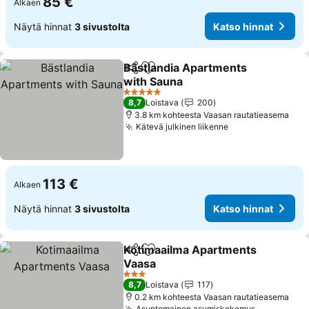
85 €
Alkaen
Näytä hinnat
3 sivustolta
Katso hinnat
Bästlandia Apartments
Jaa
Lisää suosikkeihin
with Sauna
Katso hinnat
5 Tähtiluokitus
8,7
Loistava
200
3.8 km kohteesta Vaasan rautatieasema
Kätevä julkinen liikenne
Katso hinnat
113 €
Alkaen
Näytä hinnat
3 sivustolta
Katso hinnat
Kotimaailma Apartments
Jaa
Lisää suosikkeihin
Vaasa
Katso hinnat
3 Tähtiluokitus
8,7
Loistava
117
0.2 km kohteesta Vaasan rautatieasema
Asuntomainen asumiskokemus