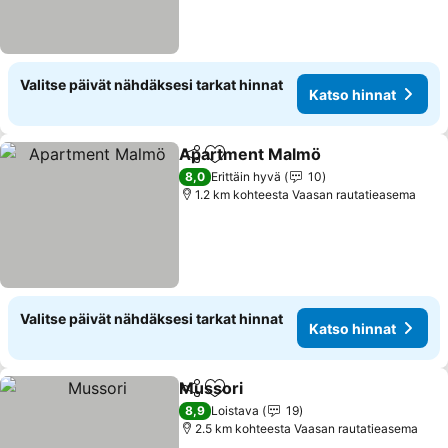
Valitse päivät nähdäksesi tarkat hinnat
Katso hinnat
Apartment Malmö
Jaa
Lisää suosikkeihin
Katso hi
8,0
Erittäin hyvä
10
1.2 km kohteesta Vaasan rautatieasema
Valitse päivät nähdäksesi tarkat hinnat
Katso hinnat
Mussori
Jaa
Lisää suosikkeihin
Katso hinnat
8,9
Loistava
19
2.5 km kohteesta Vaasan rautatieasema