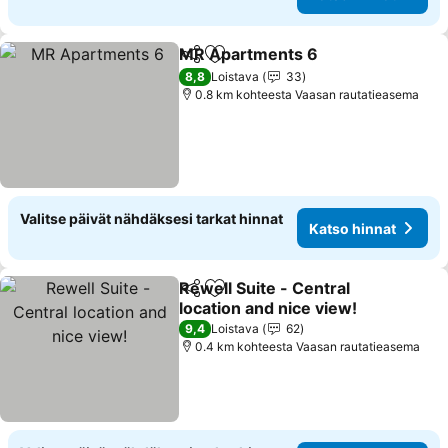
MR Apartments 6
Jaa
Lisää suosikkeihin
Katso hi
8,8
Loistava
33
0.8 km kohteesta Vaasan rautatieasema
Valitse päivät nähdäksesi tarkat hinnat
Katso hinnat
Rewell Suite - Central
Jaa
Lisää suosikkeihin
location and nice view!
Katso hinnat
9,4
Loistava
62
0.4 km kohteesta Vaasan rautatieasema