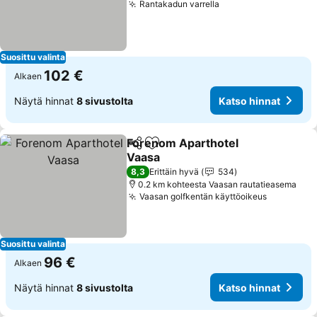
Rantakadun varrella
Katso hinnat
Suosittu valinta
102 €
Alkaen
Näytä hinnat
8 sivustolta
Katso hinnat
Forenom Aparthotel
Jaa
Lisää suosikkeihin
Vaasa
Katso hinnat
8,3
Erittäin hyvä
534
0.2 km kohteesta Vaasan rautatieasema
Vaasan golfkentän käyttöoikeus
Katso hin
Suosittu valinta
96 €
Alkaen
Näytä hinnat
8 sivustolta
Katso hinnat