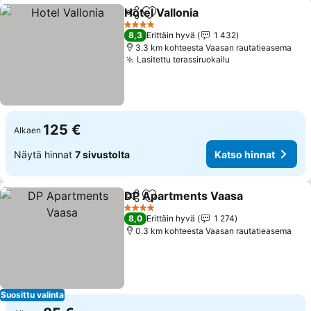
Hotel Vallonia
Jaa
Lisää suosikkeihin
Katso hinnat
4 Tähtiluokitus
8,3
Erittäin hyvä
1 432
3.3 km kohteesta Vaasan rautatieasema
Lasitettu terassiruokailu
Katso hinnat
125 €
Alkaen
Näytä hinnat
7 sivustolta
Katso hinnat
DP Apartments Vaasa
Jaa
Lisää suosikkeihin
Kats
4 Tähtiluokitus
8,0
Erittäin hyvä
1 274
0.3 km kohteesta Vaasan rautatieasema
Suosittu valinta