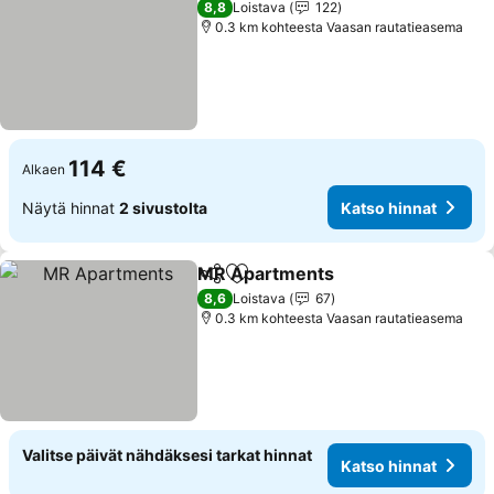
8,8
Loistava
122
0.3 km kohteesta Vaasan rautatieasema
114 €
Alkaen
Näytä hinnat
2 sivustolta
Katso hinnat
MR Apartments
Jaa
Lisää suosikkeihin
Katso hinn
8,6
Loistava
67
0.3 km kohteesta Vaasan rautatieasema
Valitse päivät nähdäksesi tarkat hinnat
Katso hinnat