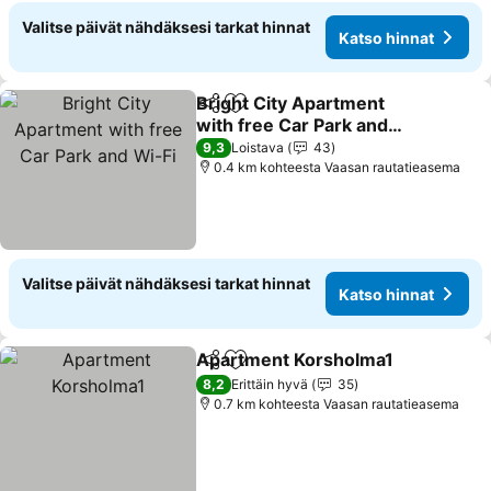
Valitse päivät nähdäksesi tarkat hinnat
Katso hinnat
Bright City Apartment
Jaa
Lisää suosikkeihin
with free Car Park and
Wi-Fi
Katso hinnat
9,3
Loistava
43
0.4 km kohteesta Vaasan rautatieasema
Valitse päivät nähdäksesi tarkat hinnat
Katso hinnat
Apartment Korsholma1
Jaa
Lisää suosikkeihin
Kat
8,2
Erittäin hyvä
35
0.7 km kohteesta Vaasan rautatieasema