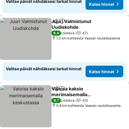
Valitse päivät nähdäksesi tarkat hinnat
Katso hinnat
Juuri Valmistunut
Jaa
Lisää suosikkeihin
Uudiskohde
Katso hinnat
9,4
Loistava
47
1.3 km kohteesta Vaasan rautatieasema
Valitse päivät nähdäksesi tarkat hinnat
Katso hinnat
Valoisa kaksio
Jaa
Lisää suosikkeihin
merimaisemalla
keskustassa
Katso hinnat
9,7
Loistava
43
0.8 km kohteesta Vaasan rautatieasema