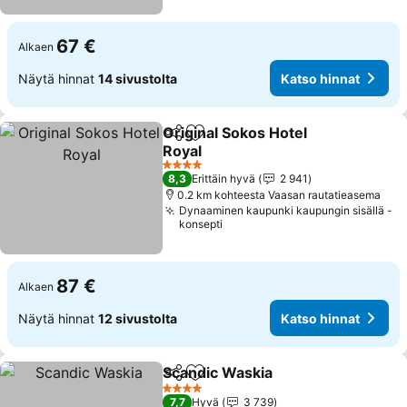
67 €
Alkaen
Näytä hinnat
14 sivustolta
Katso hinnat
Original Sokos Hotel
Jaa
Lisää suosikkeihin
Royal
Katso hinnat
4 Tähtiluokitus
8,3
Erittäin hyvä
2 941
0.2 km kohteesta Vaasan rautatieasema
Dynaaminen kaupunki kaupungin sisällä -
konsepti
87 €
Alkaen
Näytä hinnat
12 sivustolta
Katso hinnat
Scandic Waskia
Jaa
Lisää suosikkeihin
Katso hinn
4 Tähtiluokitus
7,7
Hyvä
3 739