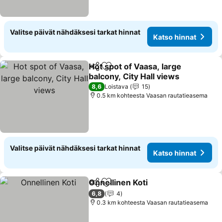
Valitse päivät nähdäksesi tarkat hinnat
Katso hinnat
Hot spot of Vaasa, large
Jaa
Lisää suosikkeihin
balcony, City Hall views
Katso hinnat
8,6
Loistava
15
0.5 km kohteesta Vaasan rautatieasema
Valitse päivät nähdäksesi tarkat hinnat
Katso hinnat
Onnellinen Koti
Jaa
Lisää suosikkeihin
Katso hinna
6,8
4
0.3 km kohteesta Vaasan rautatieasema