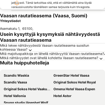
jatkuvasti. Tämä tarkoittaa sitä, että et välttämättä aina löydä
varaussivustolta täsmälleen samaa tarjousta kuin trivagosta.
Vaasan rautatieasema (Vaasa, Suomi)
Yhteystiedot
Asemakatu 1
,
65100
,
Usein kysyttyjä kysymyksiä nähtävyydestä
Vaasan rautatieasema
Mikä tekee nähtävyydestä Vaasan rautatieasema suositun
kohteessa Vaasa?
Mitä majoituspaikkoja on lähellä nähtävyyttä Vaasan rautatieasema?
Mitkä nähtävyydet ovat lähellä kohdetta Vaasan rautatieasema?
Muita huippuhotelleja
Scandic Waskia
GreenStar Hotel Vaasa
Scandic Vaasa
Original Sokos Hotel Royal
Original Sokos Hotel Vaakuna Vaasa
Omena Hotel Vaasa Espen
Hotel Vallonia
Hotel Astor
Snygg studio lägenhet Wolffskavägen 21