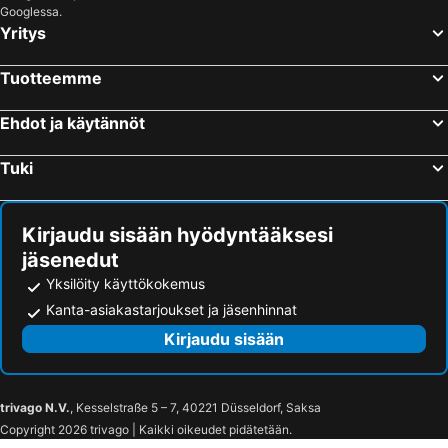
Hietalahden stadion
Kvarken Archipelago
Googlessa.
Yritys
Kokkola-Pietarsaaren lentoasema
Umeå Airport
Porin lentoasema
Wasalandia
Tuotteemme
Ylivieska Airfield
Umeå Arena
Örnsköldsvik Airport
Paradisbadet
Ehdot ja käytännöt
Den förhistoriska världen
Seinäjoki Bus Station
Tuki
Joupiska
Tractor museum
Rådhustorget
Norrlandsoperan
Kirjaudu sisään hyödyntääksesi
jäsenedut
Yksilöity käyttökokemus
Kanta-asiakastarjoukset ja jäsenhinnat
Kirjaudu sisään
trivago N.V.
, Kesselstraße 5 – 7, 40221 Düsseldorf, Saksa
Copyright 2026 trivago | Kaikki oikeudet pidätetään.