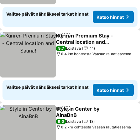
Valitse päivät nähdäksesi tarkat hinnat
Katso hinnat
Kuriren Premium Stay -
Jaa
Lisää suosikkeihin
Central location and
Sauna!
Katso hinnat
9,7
Loistava
41
0.4 km kohteesta Vaasan rautatieasema
Valitse päivät nähdäksesi tarkat hinnat
Katso hinnat
Style in Center by
Jaa
Lisää suosikkeihin
AinaBnB
Katso hinnat
9,0
Loistava
18
0.2 km kohteesta Vaasan rautatieasema