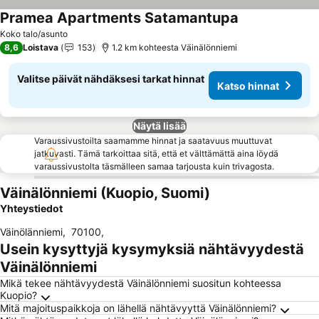
Pramea Apartments Satamantupa
Katso hinnat
Koko talo/asunto
8,6
Loistava
153
1.2 km kohteesta Väinälönniemi
Valitse päivät nähdäksesi tarkat hinnat
Katso hinnat
Näytä lisää
Varaussivustoilta saamamme hinnat ja saatavuus muuttuvat
jatkuvasti. Tämä tarkoittaa sitä, että et välttämättä aina löydä
varaussivustolta täsmälleen samaa tarjousta kuin trivagosta.
Väinälönniemi (Kuopio, Suomi)
Yhteystiedot
Väinölänniemi
,
70100
,
Usein kysyttyjä kysymyksiä nähtävyydestä
Väinälönniemi
Mikä tekee nähtävyydestä Väinälönniemi suositun kohteessa
Kuopio?
Mitä majoituspaikkoja on lähellä nähtävyyttä Väinälönniemi?