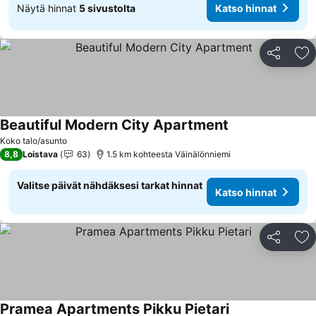
Näytä hinnat
5 sivustolta
Katso hinnat
Jaa
Li
Beautiful Modern City Apartment
Katso hinnat
Koko talo/asunto
8,8
Loistava
63
1.5 km kohteesta Väinälönniemi
Valitse päivät nähdäksesi tarkat hinnat
Katso hinnat
Jaa
Li
Pramea Apartments Pikku Pietari