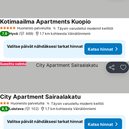
Kotimaailma Apartments Kuopio
Katso hinnat
Huoneisto palveluilla
Täysin varustellut modernit keittiöt
Katso h
5 Tähtiluokitus
7,9
Hyvä
469
1.7 km kohteesta Väinälönniemi
Valitse päivät nähdäksesi tarkat hinnat
Katso hinnat
Suosittu valinta
Jaa
Li
City Apartment Sairaalakatu
Katso hinnat
Huoneisto palveluilla
Täysin varusteltu moderni keittiö
Katso hinna
3 Tähtiluokitus
8,5
Loistava
102
1.7 km kohteesta Väinälönniemi
Valitse päivät nähdäksesi tarkat hinnat
Katso hinnat