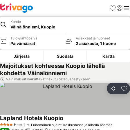
Suosikit
Kirjaud
Val
Kohde
Väinälönniemi, Kuopio
Tulo-/lähtöpäivä
Asiakkaat ja huoneet
Päivämäärät
2 asiakasta, 1 huone
Järjestä
Suodata
Kartta
Majoitukset kohteessa Kuopio lähellä
kohdetta Väinälönniemi
Näin maksut vaikuttavat hakutulosten järjestykseen
Jaa
Li
Lapland Hotels Kuopio
Katso hinnat
Hotelli
Erinomainen sijainti keskustassa ja lähellä asemaa
Katso h
4 Tähtiluokitus