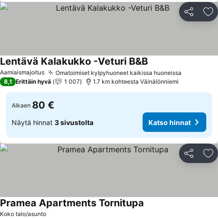
Jaa
Li
Lentävä Kalakukko -Veturi B&B
Katso hinnat
Aamiaismajoitus
Omatoimiset kylpyhuoneet kaikissa huoneissa
Katso hin
8,1
Erittäin hyvä
1 007
1.7 km kohteesta Väinälönniemi
80 €
Alkaen
Näytä hinnat
3 sivustolta
Katso hinnat
Jaa
Li
Pramea Apartments Tornitupa
Katso hinnat
Koko talo/asunto