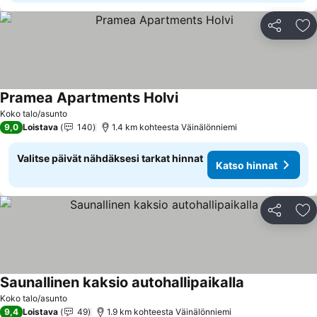
Jaa
Li
Pramea Apartments Holvi
Katso hinnat
Koko talo/asunto
9,0
Loistava
140
1.4 km kohteesta Väinälönniemi
Valitse päivät nähdäksesi tarkat hinnat
Katso hinnat
Jaa
Li
Saunallinen kaksio autohallipaikalla
Katso hinnat
Koko talo/asunto
9,4
Loistava
49
1.9 km kohteesta Väinälönniemi