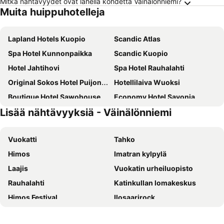
Mitkä nähtävyydet ovat lähellä kohdetta Väinälönniemi?
Muita huippuhotelleja
Lapland Hotels Kuopio
Scandic Atlas
Spa Hotel Kunnonpaikka
Scandic Kuopio
Hotel Jahtihovi
Spa Hotel Rauhalahti
Original Sokos Hotel Puijonsarvi
Hotellilaiva Wuoksi
Boutique Hotel Sawohouse
Economy Hotel Savonia
Lisää nähtävyyksiä - Väinälönniemi
Finlandia Hotel Isovalkeinen
Bella Lake Resort
Rauhalahden Kartano
Hotel Viihdekartano
Vuokatti
Tahko
Kuopion Kesäranta
Himos
Imatran kylpylä
Laajis
Vuokatin urheiluopisto
Rauhalahti
Katinkullan lomakeskus
Himos Festival
Ilosaarirock
Kolin rinteet
Kuopion rautatieasema