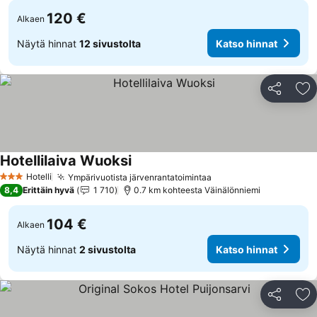
120 €
Alkaen
Näytä hinnat
12 sivustolta
Katso hinnat
Jaa
Li
Hotellilaiva Wuoksi
Katso hinnat
Hotelli
Ympärivuotista järvenrantatoimintaa
Katso hinnat
3 Tähtiluokitus
8,4
Erittäin hyvä
1 710
0.7 km kohteesta Väinälönniemi
104 €
Alkaen
Näytä hinnat
2 sivustolta
Katso hinnat
Jaa
Li