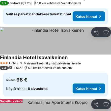
9,2
Loistava
26
1.8 km kohteesta Väinälönniemi
Valitse päivät nähdäksesi tarkat hinnat
Katso hinnat
Jaa
Li
Finlandia Hotel Isovalkeinen
Katso hinnat
Hotelli
Maisemalliset näkymät Valkeisen järvelle
Katso hinnat
3 Tähtiluokitus
7,3
1 565
5.3 km kohteesta Väinälönniemi
98 €
Alkaen
Näytä hinnat
6 sivustolta
Katso hinnat
Suosittu valinta
Jaa
Li