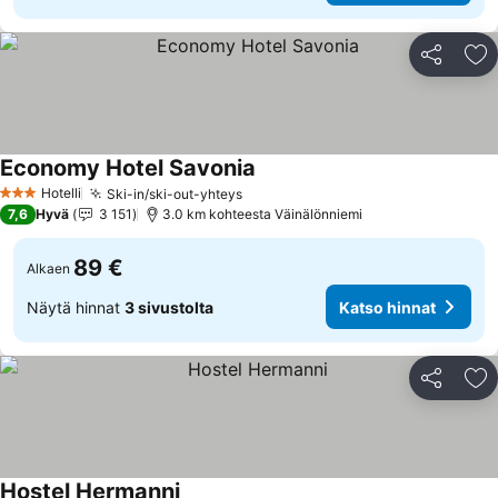
Jaa
Li
Economy Hotel Savonia
Katso hinnat
Hotelli
Ski-in/ski-out-yhteys
Katso hinnat
3 Tähtiluokitus
7,6
Hyvä
3 151
3.0 km kohteesta Väinälönniemi
89 €
Alkaen
Näytä hinnat
3 sivustolta
Katso hinnat
Jaa
Li
Hostel Hermanni