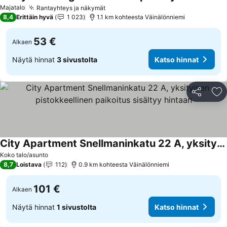
Kats
Majatalo
Rantayhteys ja näkymät
Katso hinnat
8,4
Erittäin hyvä
1 023
1.1 km kohteesta Väinälönniemi
53 €
Alkaen
Näytä hinnat
3 sivustolta
Katso hinnat
Jaa
Li
City Apartment Snellmaninkatu 22 A, yksityinen pistokkeellinen paikoitus sisältyy hintaan
Katso hinnat
Koko talo/asunto
8,7
Loistava
112
0.9 km kohteesta Väinälönniemi
101 €
Alkaen
Näytä hinnat
1 sivustolta
Katso hinnat