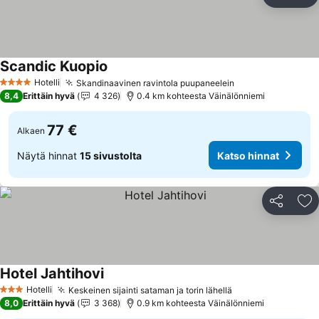
Jaa
Li
Scandic Kuopio
Katso hinnat
Hotelli
Skandinaavinen ravintola puupaneelein
Katso hinnat
4 Tähtiluokitus
8,4
Erittäin hyvä
4 326
0.4 km kohteesta Väinälönniemi
77 €
Alkaen
Näytä hinnat
15 sivustolta
Katso hinnat
Jaa
Li
Hotel Jahtihovi
Katso hinnat
Hotelli
Keskeinen sijainti sataman ja torin lähellä
Katso hinnat
3 Tähtiluokitus
8,0
Erittäin hyvä
3 368
0.9 km kohteesta Väinälönniemi