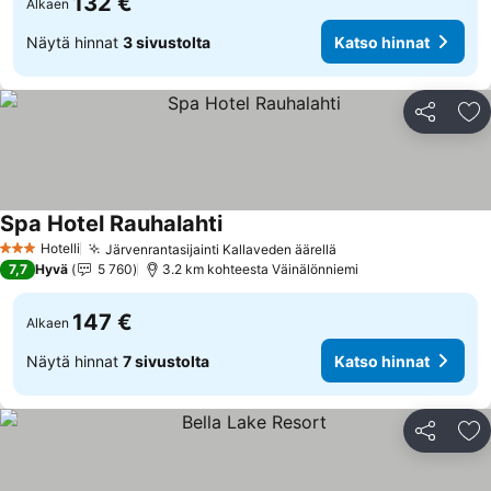
132 €
Alkaen
Näytä hinnat
3 sivustolta
Katso hinnat
Jaa
Li
Spa Hotel Rauhalahti
Katso hinnat
Hotelli
Järvenrantasijainti Kallaveden äärellä
Katso hinnat
3 Tähtiluokitus
7,7
Hyvä
5 760
3.2 km kohteesta Väinälönniemi
147 €
Alkaen
Näytä hinnat
7 sivustolta
Katso hinnat
Jaa
Li