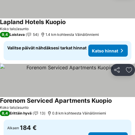
Lapland Hotels Kuopio
Katso hinnat
Koko talo/asunto
9,4
Loistava
54
1.4 km kohteesta Väinälönniemi
Valitse päivät nähdäksesi tarkat hinnat
Katso hinnat
Jaa
Li
Forenom Serviced Apartments Kuopio
Katso hin
Koko talo/asunto
8,4
Erittäin hyvä
13
0.8 km kohteesta Väinälönniemi
184 €
Alkaen