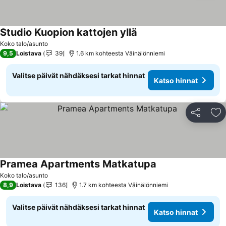
Studio Kuopion kattojen yllä
Katso hinnat
Koko talo/asunto
9,5
Loistava
39
1.6 km kohteesta Väinälönniemi
Valitse päivät nähdäksesi tarkat hinnat
Katso hinnat
Jaa
Li
Pramea Apartments Matkatupa
Katso hinnat
Koko talo/asunto
8,9
Loistava
136
1.7 km kohteesta Väinälönniemi
Valitse päivät nähdäksesi tarkat hinnat
Katso hinnat