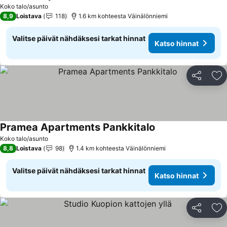
Katso hinnat
Koko talo/asunto
8,9
Loistava
118
1.6 km kohteesta Väinälönniemi
Valitse päivät nähdäksesi tarkat hinnat
Katso hinnat
Jaa
Li
Pramea Apartments Pankkitalo
Katso hinnat
Koko talo/asunto
8,8
Loistava
98
1.4 km kohteesta Väinälönniemi
Valitse päivät nähdäksesi tarkat hinnat
Katso hinnat
Jaa
Li