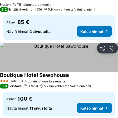
Katso hinnat
Hostelli
Tiilirakennus luonteella
Katso hinnat
8,2
Erittäin hyvä
435
0.9 km kohteesta Väinälönniemi
85 €
Alkaen
Näytä hinnat
2 sivustolta
Katso hinnat
Jaa
Li
Boutique Hotel Sawohouse
Katso hinnat
Hotelli
Huoneistot omalla saunalla
Katso hinnat
3 Tähtiluokitus
8,6
Loistava
1 973
5.2 km kohteesta Väinälönniemi
100 €
Alkaen
Näytä hinnat
11 sivustolta
Katso hinnat