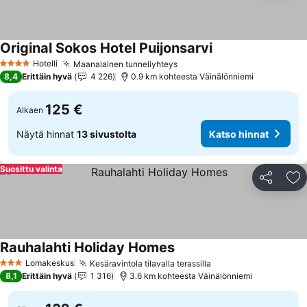
Original Sokos Hotel Puijonsarvi
Katso hinnat
Hotelli
Maanalainen tunneliyhteys
Katso hinnat
4 Tähtiluokitus
8,4
Erittäin hyvä
4 226
0.9 km kohteesta Väinälönniemi
125 €
Alkaen
Näytä hinnat
13 sivustolta
Katso hinnat
Suosittu valinta
Jaa
Li
Rauhalahti Holiday Homes
Katso hinnat
Lomakeskus
Kesäravintola tilavalla terassilla
Katso hinnat
3 Tähtiluokitus
8,1
Erittäin hyvä
1 316
3.6 km kohteesta Väinälönniemi