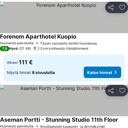
Jaa
Li
Forenom Aparthotel Kuopio
Katso hinnat
Huoneisto palveluilla
Täysin varusteltu keittiö huoneessa
Katso hinnat
7,8
Hyvä
46
2.5 km kohteesta Väinälönniemi
111 €
Alkaen
Näytä hinnat
8 sivustolta
Katso hinnat
Jaa
Li
Aseman Portti - Stunning Studio 11th Floor
Kats
Huoneisto palveluilla
Ainutlaatuiset kaupunki- ja järvinäkymät
Katso hinn