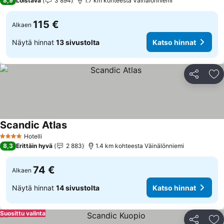
8,9
Loistava
3 894
1.7 km kohteesta Väinälönniemi
115 €
Alkaen
Näytä hinnat
13 sivustolta
Katso hinnat
Jaa
Li
Scandic Atlas
Katso hinnat
Hotelli
4 Tähtiluokitus
8,3
Erittäin hyvä
2 883
1.4 km kohteesta Väinälönniemi
74 €
Alkaen
Näytä hinnat
14 sivustolta
Katso hinnat
Suosittu valinta