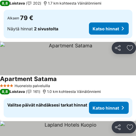
8,8
Loistava
202
1.7 km kohteesta Väinälönniemi
79 €
Alkaen
Näytä hinnat
2 sivustolta
Katso hinnat
Jaa
Li
Apartment Satama
Katso hinnat
Huoneisto palveluilla
4 Tähtiluokitus
8,8
Loistava
161
1.0 km kohteesta Väinälönniemi
Valitse päivät nähdäksesi tarkat hinnat
Katso hinnat
Jaa
Li