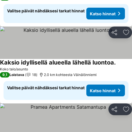
Valitse päivät nähdäksesi tarkat hinnat
Katso hinnat
Jaa
Li
Kaksio idyllisellä alueella lähellä luontoa.
Katso h
Koko talo/asunto
9,1
Loistava
18
2.0 km kohteesta Väinälönniemi
Valitse päivät nähdäksesi tarkat hinnat
Katso hinnat
Jaa
Li