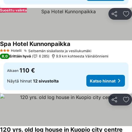
Suosittu valinta
Jaa
Li
Spa Hotel Kunnonpaikka
Katso hinnat
Hotelli
Seitsemän sisäallasta ja vesiliukumäki
Katso hinnat
3 Tähtiluokitus
8,0
Erittäin hyvä
6 285
9.9 km kohteesta Väinälönniemi
110 €
Alkaen
Näytä hinnat
12 sivustolta
Katso hinnat
Jaa
Li
120 yrs. old log house in Kuopio city centre