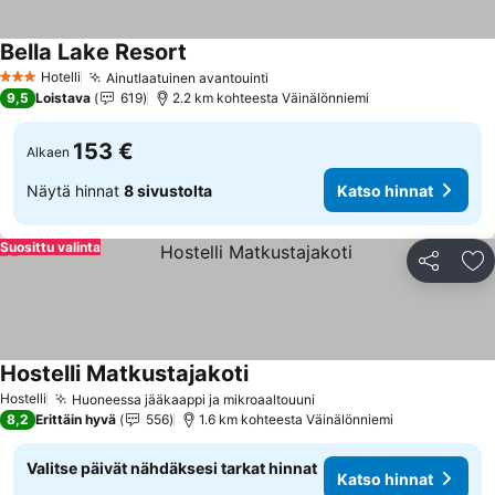
Bella Lake Resort
Katso hinnat
Hotelli
Ainutlaatuinen avantouinti
Katso hinnat
3 Tähtiluokitus
9,5
Loistava
619
2.2 km kohteesta Väinälönniemi
153 €
Alkaen
Näytä hinnat
8 sivustolta
Katso hinnat
Suosittu valinta
Jaa
Li
Hostelli Matkustajakoti
Katso hinnat
Hostelli
Huoneessa jääkaappi ja mikroaaltouuni
Katso hinnat
8,2
Erittäin hyvä
556
1.6 km kohteesta Väinälönniemi
Valitse päivät nähdäksesi tarkat hinnat
Katso hinnat