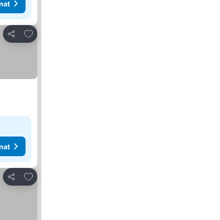
nat
Lisää suosikkeihin
Jaa
nat
Lisää suosikkeihin
Jaa