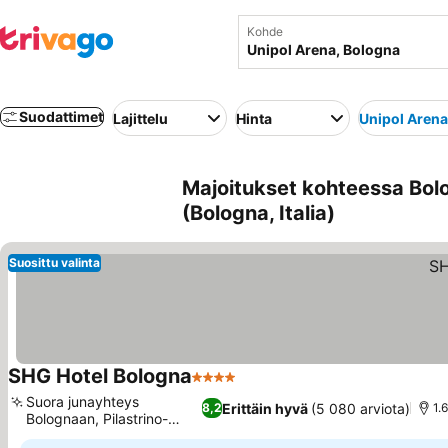
Kohde
Suodattimet
Lajittelu
Hinta
Unipol Arena
Majoitukset kohteessa Bolo
(Bologna, Italia)
Suosittu valinta
SHG Hotel Bologna
4 Tähtiluokitus
Katso hinnat
Suora junayhteys
Erittäin hyvä
(5 080 arviota)
8,2
1.
Bolognaan, Pilastrino-
Katso hinnat
ravintola