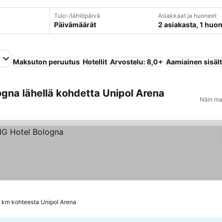
Tulo-/lähtöpäivä
Asiakkaat ja huoneet
Päivämäärät
2 asiakasta, 1 huo
Maksuton peruutus
Hotellit
Arvostelu: 8,0+
Aamiainen sisäl
gna lähellä kohdetta Unipol Arena
Näin ma
6 km kohteesta Unipol Arena