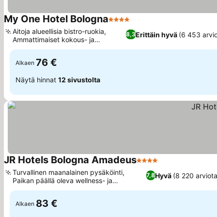
My One Hotel Bologna
4 Tähtiluokitus
Katso hinnat
Aitoja alueellisia bistro-ruokia,
Erittäin hyvä
(6 453 arvi
8,3
Ammattimaiset kokous- ja
Katso hinnat
tapahtumatilat
76 €
Alkaen
Näytä hinnat
12 sivustolta
JR Hotels Bologna Amadeus
4 Tähtiluokitus
Katso hinnat
Turvallinen maanalainen pysäköinti,
Hyvä
(8 220 arviota
7,8
Paikan päällä oleva wellness- ja
Katso hinnat
kuntokeskus
83 €
Alkaen