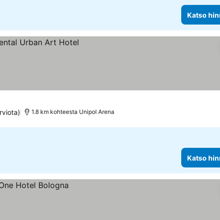
Katso hin
rviota)
1.8 km kohteesta Unipol Arena
Katso hin