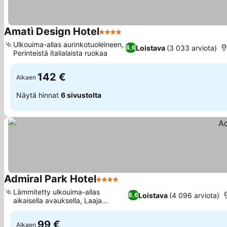
Amatì Design Hotel
4 Tähtiluokitus
Katso hinnat
Ulkouima-allas aurinkotuoleineen,
Loistava
(3 033 arviota)
8,6
Perinteistä italialaista ruokaa
Katso hinnat
142 €
Alkaen
Näytä hinnat
6 sivustolta
Admiral Park Hotel
4 Tähtiluokitus
Katso hinnat
Lämmitetty ulkouima-allas
Loistava
(4 096 arviota)
8,6
aikaisella avauksella, Laaja
Katso hinnat
puistoalue
99 €
Alkaen