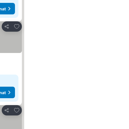
nat
Lisää suosikkeihin
Jaa
nat
Lisää suosikkeihin
Jaa