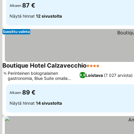
87 €
Alkaen
Näytä hinnat
12 sivustolta
Suosittu valinta
Boutique Hotel Calzavecchio
4 Tähtiluokitus
Katso hinnat
Perinteinen bolognalainen
Loistava
(7 027 arviota)
8,9
gastronomia, Blue Suite omalla
Katso hinnat
porealtaalla
89 €
Alkaen
Näytä hinnat
14 sivustolta