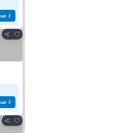
nat
Lisää suosikkeihin
Jaa
nat
Lisää suosikkeihin
Jaa