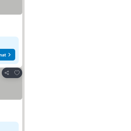
nat
Lisää suosikkeihin
Jaa