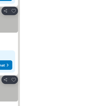
Lisää suosikkeihin
Jaa
nat
Lisää suosikkeihin
Jaa