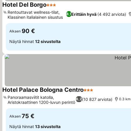
Hotel Del Borgo
3 Tähtiluokitus
Katso hinnat
Rentouttavat wellness-tilat,
Erittäin hyvä
(4 492 arviota)
8,1
Klassinen italialainen sisustus
Katso hinnat
90 €
Alkaen
Näytä hinnat
12 sivustolta
Hotel Palace Bologna Centro
3 Tähtiluokitus
Katso hinnat
Panoraamasviitit katolla,
(10 827 arviota)
6,2
0.3 km
Aristokraattinen 1200-luvun perintö
Katso hinnat
75 €
Alkaen
Näytä hinnat
13 sivustolta