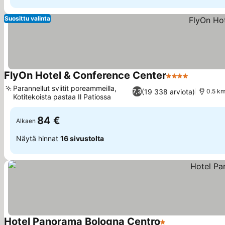
Suosittu valinta
FlyOn Hotel & Conference Center
4 Tähtiluokitus
Katso hi
Parannellut sviitit poreammeilla,
(19 338 arviota)
7,3
0.5 km
Kotitekoista pastaa Il Patiossa
Katso hinnat
84 €
Alkaen
Näytä hinnat
16 sivustolta
Hotel Panorama Bologna Centro