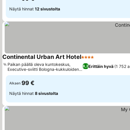
Näytä hinnat
12 sivustolta
Continental Urban Art Hotel
4 Tähtiluokitus
Katso hinnat
Paikan päällä oleva kuntokeskus,
Erittäin hyvä
(1 752 a
8,2
Executive-sviitti Bologna-kukkuloiden
Katso hinnat
näköalalla
99 €
Alkaen
Näytä hinnat
8 sivustolta