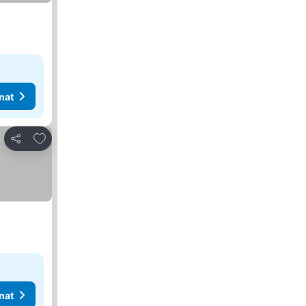
nat
Lisää suosikkeihin
Jaa
nat