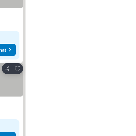
nat
Lisää suosikkeihin
Jaa