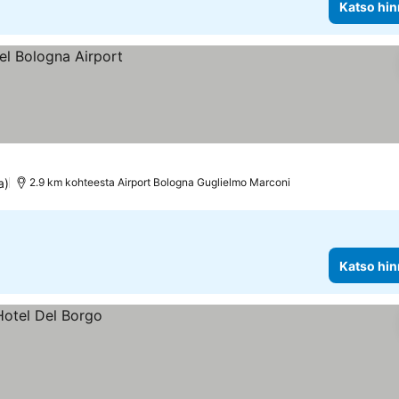
Katso hin
a)
2.9 km kohteesta Airport Bologna Guglielmo Marconi
Katso hin