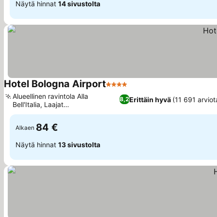
Näytä hinnat
14 sivustolta
Hotel Bologna Airport
4 Tähtiluokitus
Katso hinnat
Alueellinen ravintola Alla
Erittäin hyvä
(11 691 arviot
8,2
Bell'Italia, Laajat
Katso hinnat
pitkäaikaispysäköintitilat
84 €
Alkaen
Näytä hinnat
13 sivustolta