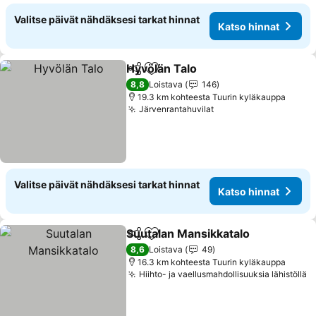
Valitse päivät nähdäksesi tarkat hinnat
Katso hinnat
Hyvölän Talo
Jaa
Lisää suosikkeihin
Katso hinnat
8,8
Loistava
146
19.3 km kohteesta Tuurin kyläkauppa
Järvenrantahuvilat
Katso hinnat
Valitse päivät nähdäksesi tarkat hinnat
Katso hinnat
Suutalan Mansikkatalo
Jaa
Lisää suosikkeihin
Kat
8,6
Loistava
49
16.3 km kohteesta Tuurin kyläkauppa
Hiihto- ja vaellusmahdollisuuksia lähistöllä
K