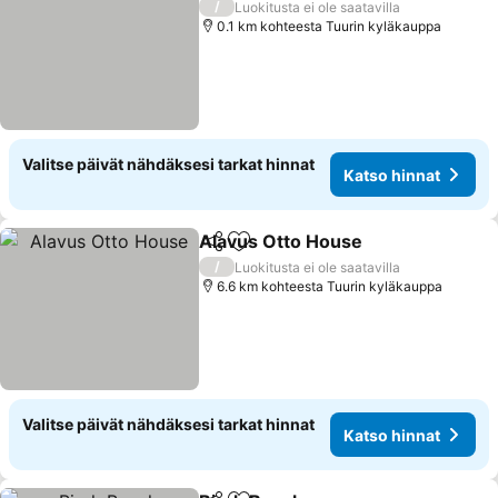
/
Luokitusta ei ole saatavilla
0.1 km kohteesta Tuurin kyläkauppa
Valitse päivät nähdäksesi tarkat hinnat
Katso hinnat
Alavus Otto House
Jaa
Lisää suosikkeihin
Katso h
/
Luokitusta ei ole saatavilla
6.6 km kohteesta Tuurin kyläkauppa
Valitse päivät nähdäksesi tarkat hinnat
Katso hinnat