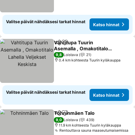
Valitse päivät nähdäksesi tarkat hinnat
Katso hinnat
Vahtitupa Tuurin
Jaa
Lisää suosikkeihin
Asemalla , Omakotitalo
Lahella Veljekset Keskista
Katso hinnat
9,8
Loistava
21
0.4 km kohteesta Tuurin kyläkauppa
Valitse päivät nähdäksesi tarkat hinnat
Katso hinnat
Tohninmäen Talo
Jaa
Lisää suosikkeihin
Katso hin
9,0
Loistava
439
11.9 km kohteesta Tuurin kyläkauppa
Rentouttava sauna maaseutumaisemissa
Ka