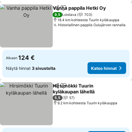
Vanha pappila Hetki Oy
Jaa
Lisää suosikkeihin
Kat
9,5
Loistava
703
18.4 km kohteesta Tuurin kyläkauppa
Historiallinen pappila Oulujärven rannalla
Ka
124 €
Alkaen
Näytä hinnat
3 sivustolta
Katso hinnat
Hirsimökki Tuurin
Jaa
Lisää suosikkeihin
kyläkaupan lähellä
Katso hinnat
5,5
57
9.2 km kohteesta Tuurin kyläkauppa