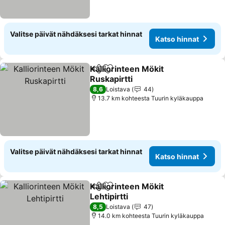
Valitse päivät nähdäksesi tarkat hinnat
Katso hinnat
Kalliorinteen Mökit
Jaa
Lisää suosikkeihin
Ruskapirtti
Katso hinnat
8,6
Loistava
44
13.7 km kohteesta Tuurin kyläkauppa
Valitse päivät nähdäksesi tarkat hinnat
Katso hinnat
Kalliorinteen Mökit
Jaa
Lisää suosikkeihin
Lehtipirtti
Katso hinnat
8,5
Loistava
47
14.0 km kohteesta Tuurin kyläkauppa