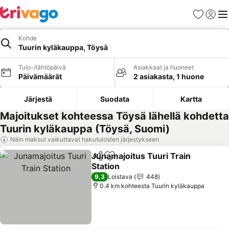
Suosikit
Kirjaud
Val
Kohde
Tuurin kyläkauppa, Töysä
Tulo-/lähtöpäivä
Asiakkaat ja huoneet
Päivämäärät
2 asiakasta, 1 huone
Järjestä
Suodata
Kartta
Majoitukset kohteessa Töysä lähellä kohdetta
Tuurin kyläkauppa (Töysä, Suomi)
Näin maksut vaikuttavat hakutulosten järjestykseen
Junamajoitus Tuuri Train
Jaa
Lisää suosikkeihin
Station
Katso hinnat
9,3
Loistava
448
0.4 km kohteesta Tuurin kyläkauppa