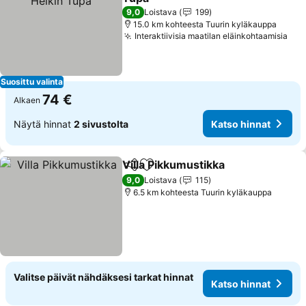
Katso hinnat
9,0
Loistava
199
15.0 km kohteesta Tuurin kyläkauppa
Interaktiivisia maatilan eläinkohtaamisia
Kat
Suosittu valinta
74 €
Alkaen
Näytä hinnat
2 sivustolta
Katso hinnat
Villa Pikkumustikka
Jaa
Lisää suosikkeihin
Katso h
9,0
Loistava
115
6.5 km kohteesta Tuurin kyläkauppa
Valitse päivät nähdäksesi tarkat hinnat
Katso hinnat