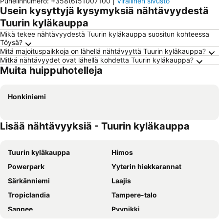
Puhelinnumero
:
+358(6)51007100
|
Virallinen sivusto
Usein kysyttyjä kysymyksiä nähtävyydestä
Tuurin kyläkauppa
Mikä tekee nähtävyydestä Tuurin kyläkauppa suositun kohteessa
Töysä?
Mitä majoituspaikkoja on lähellä nähtävyyttä Tuurin kyläkauppa?
Mitkä nähtävyydet ovat lähellä kohdetta Tuurin kyläkauppa?
Muita huippuhotelleja
Honkiniemi
Lisää nähtävyyksiä - Tuurin kyläkauppa
Tuurin kyläkauppa
Himos
Powerpark
Yyterin hiekkarannat
Särkänniemi
Laajis
Tropiclandia
Tampere-talo
Sappee
Pyynikki