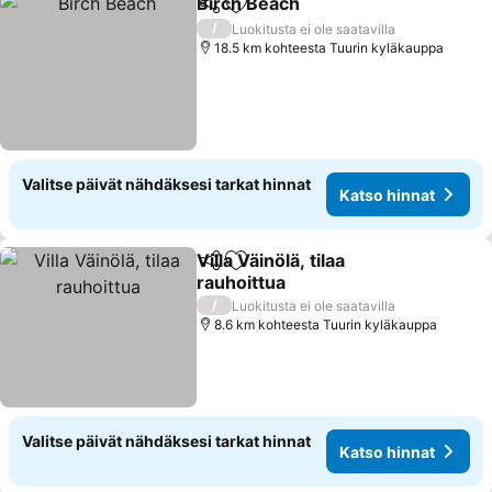
Birch Beach
Jaa
Lisää suosikkeihin
Katso hinnat
/
Luokitusta ei ole saatavilla
18.5 km kohteesta Tuurin kyläkauppa
Valitse päivät nähdäksesi tarkat hinnat
Katso hinnat
Villa Väinölä, tilaa
Jaa
Lisää suosikkeihin
rauhoittua
Katso hinnat
/
Luokitusta ei ole saatavilla
8.6 km kohteesta Tuurin kyläkauppa
Valitse päivät nähdäksesi tarkat hinnat
Katso hinnat