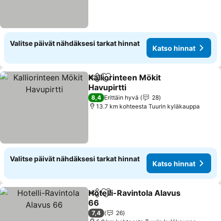
Valitse päivät nähdäksesi tarkat hinnat
Katso hinnat
Kalliorinteen Mökit
Jaa
Lisää suosikkeihin
Havupirtti
Katso hinnat
8,4
Erittäin hyvä
28
13.7 km kohteesta Tuurin kyläkauppa
Valitse päivät nähdäksesi tarkat hinnat
Katso hinnat
Hotelli-Ravintola Alavus
Jaa
Lisää suosikkeihin
66
Katso hinnat
7,4
26