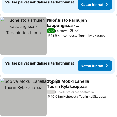
Valitse päivät nähdäksesi tarkat hinnat
Katso hinnat
Huoneisto karhujen
Jaa
Lisää suosikkeihin
kaupungissa -
Tapanintien Lumo
Katso hinnat
9,0
Loistava
66
18.5 km kohteesta Tuurin kyläkauppa
Valitse päivät nähdäksesi tarkat hinnat
Katso hinnat
Sopiva Mokki Lahella
Jaa
Lisää suosikkeihin
Tuurin Kylakauppaa
Katso hinnat
/
Luokitusta ei ole saatavilla
10.0 km kohteesta Tuurin kyläkauppa