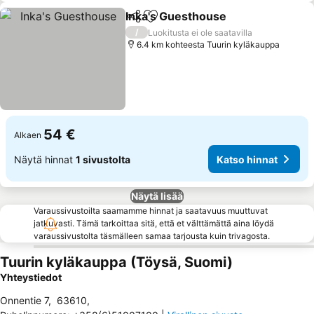
Inka's Guesthouse
Jaa
Lisää suosikkeihin
Katso h
/
Luokitusta ei ole saatavilla
6.4 km kohteesta Tuurin kyläkauppa
54 €
Alkaen
Näytä hinnat
1 sivustolta
Katso hinnat
Näytä lisää
Varaussivustoilta saamamme hinnat ja saatavuus muuttuvat
jatkuvasti. Tämä tarkoittaa sitä, että et välttämättä aina löydä
varaussivustolta täsmälleen samaa tarjousta kuin trivagosta.
Tuurin kyläkauppa (Töysä, Suomi)
Yhteystiedot
Onnentie 7
,
63610
,