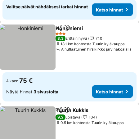
Valitse päivät nähdäksesi tarkat hinnat
Katso hinnat
Honkiniemi
Jaa
Lisää suosikkeihin
Katso hinnat
3 Tähtiluokitus
8,3
Erittäin hyvä
740
18.1 km kohteesta Tuurin kyläkauppa
Ainutlaatuinen hirsikirkko järvinäköalalla
Kat
75 €
Alkaen
Näytä hinnat
3 sivustolta
Katso hinnat
Tuurin Kukkis
Jaa
Lisää suosikkeihin
Katso hinnat
9,2
Loistava
104
0.5 km kohteesta Tuurin kyläkauppa