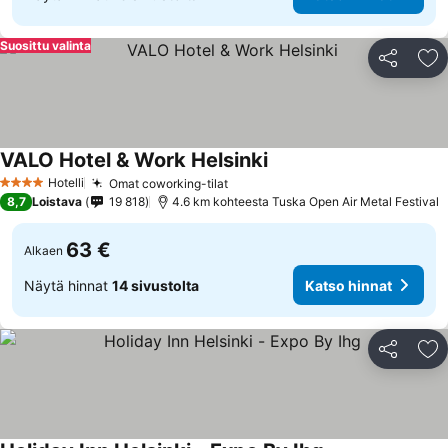
Suosittu valinta
Jaa
Li
VALO Hotel & Work Helsinki
Katso hinnat
Hotelli
Omat coworking-tilat
Katso hinnat
4 Tähtiluokitus
8,7
Loistava
19 818
4.6 km kohteesta Tuska Open Air Metal Festival
63 €
Alkaen
Näytä hinnat
14 sivustolta
Katso hinnat
Jaa
Li