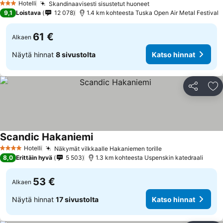
Hotelli
Skandinaavisesti sisustetut huoneet
Katso hinnat
3 Tähtiluokitus
9,1
Loistava
12 078
1.4 km kohteesta Tuska Open Air Metal Festival
61 €
Alkaen
Näytä hinnat
8 sivustolta
Katso hinnat
Jaa
Li
Scandic Hakaniemi
Katso hinnat
Hotelli
Näkymät vilkkaalle Hakaniemen torille
Katso hinnat
4 Tähtiluokitus
8,0
Erittäin hyvä
5 503
1.3 km kohteesta Uspenskin katedraali
53 €
Alkaen
Näytä hinnat
17 sivustolta
Katso hinnat