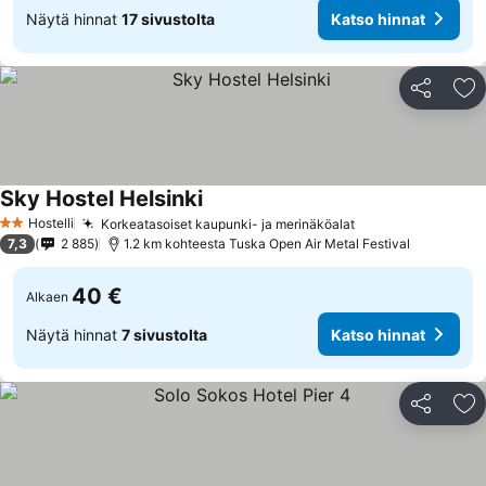
Näytä hinnat
17 sivustolta
Katso hinnat
Jaa
Li
Sky Hostel Helsinki
Katso hinnat
Hostelli
Korkeatasoiset kaupunki- ja merinäköalat
Katso hinnat
2 Tähtiluokitus
7,3
2 885
1.2 km kohteesta Tuska Open Air Metal Festival
40 €
Alkaen
Näytä hinnat
7 sivustolta
Katso hinnat
Jaa
Li