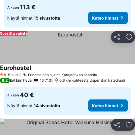
113 €
Alkaen
Näytä hinnat
15 sivustolta
Katso hinnat
Suosittu valinta
Jaa
Li
Eurohostel
Katso hinnat
Hostelli
Erinomainen sijainti Katajanokan saarella
Katso hinnat
2 Tähtiluokitus
8,2
Erittäin hyvä
13 713
0.6 km kohteesta Uspenskin katedraali
40 €
Alkaen
Näytä hinnat
14 sivustolta
Katso hinnat
Jaa
Li