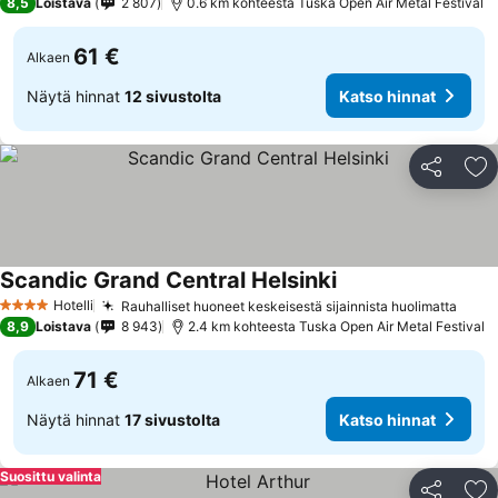
8,5
Loistava
2 807
0.6 km kohteesta Tuska Open Air Metal Festival
61 €
Alkaen
Näytä hinnat
12 sivustolta
Katso hinnat
Jaa
Li
Scandic Grand Central Helsinki
Katso hinnat
Hotelli
Rauhalliset huoneet keskeisestä sijainnista huolimatta
Kats
4 Tähtiluokitus
8,9
Loistava
8 943
2.4 km kohteesta Tuska Open Air Metal Festival
71 €
Alkaen
Näytä hinnat
17 sivustolta
Katso hinnat
Suosittu valinta