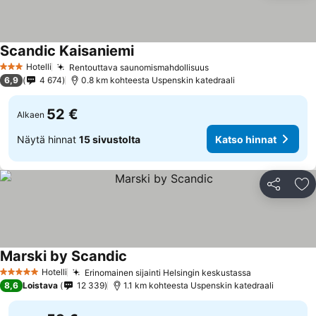
Scandic Kaisaniemi
Katso hinnat
Hotelli
Rentouttava saunomismahdollisuus
Katso hinnat
3 Tähtiluokitus
6,9
4 674
0.8 km kohteesta Uspenskin katedraali
52 €
Alkaen
Näytä hinnat
15 sivustolta
Katso hinnat
Jaa
Li
Marski by Scandic
Katso hinnat
Hotelli
Erinomainen sijainti Helsingin keskustassa
Katso hinna
5 Tähtiluokitus
8,6
Loistava
12 339
1.1 km kohteesta Uspenskin katedraali