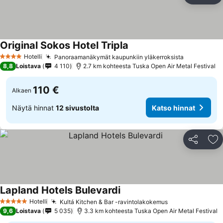
Original Sokos Hotel Tripla
Katso hinnat
Hotelli
Panoraamanäkymät kaupunkiin yläkerroksista
Katso hinn
4 Tähtiluokitus
8,8
Loistava
4 110
2.7 km kohteesta Tuska Open Air Metal Festival
110 €
Alkaen
Näytä hinnat
12 sivustolta
Katso hinnat
Jaa
Li
Lapland Hotels Bulevardi
Katso hinnat
Hotelli
Kultá Kitchen & Bar -ravintolakokemus
Katso hinnat
5 Tähtiluokitus
9,6
Loistava
5 035
3.3 km kohteesta Tuska Open Air Metal Festival