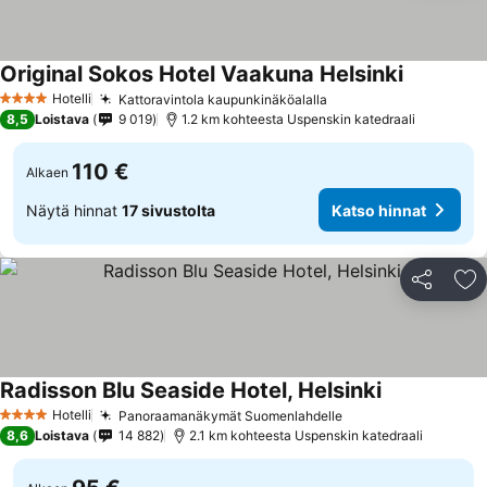
Original Sokos Hotel Vaakuna Helsinki
Katso hin
Hotelli
Kattoravintola kaupunkinäköalalla
Katso hinnat
4 Tähtiluokitus
8,5
Loistava
9 019
1.2 km kohteesta Uspenskin katedraali
110 €
Alkaen
Näytä hinnat
17 sivustolta
Katso hinnat
Jaa
Li
Radisson Blu Seaside Hotel, Helsinki
Katso hinnat
Hotelli
Panoraamanäkymät Suomenlahdelle
Katso hinnat
4 Tähtiluokitus
8,6
Loistava
14 882
2.1 km kohteesta Uspenskin katedraali