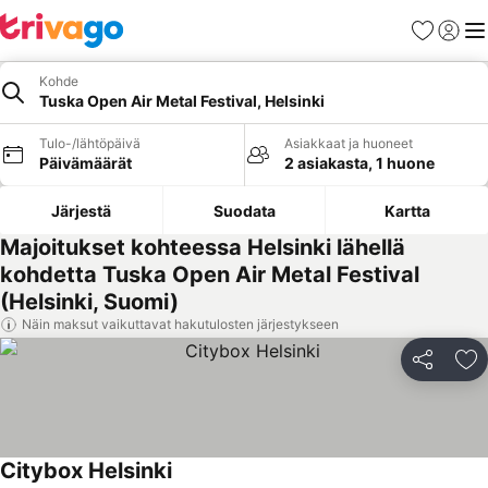
Suosikit
Kirjaud
Val
Kohde
Tuska Open Air Metal Festival, Helsinki
Tulo-/lähtöpäivä
Asiakkaat ja huoneet
Päivämäärät
2 asiakasta, 1 huone
Järjestä
Suodata
Kartta
Majoitukset kohteessa Helsinki lähellä
kohdetta Tuska Open Air Metal Festival
(Helsinki, Suomi)
Näin maksut vaikuttavat hakutulosten järjestykseen
Jaa
Li
Citybox Helsinki
Katso hinnat