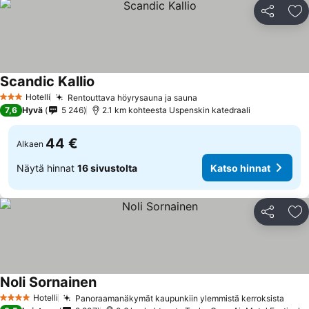
Jaa
Li
Scandic Kallio
Katso hinnat
Hotelli
Rentouttava höyrysauna ja sauna
Katso hinnat
3 Tähtiluokitus
7,6
Hyvä
5 246
2.1 km kohteesta Uspenskin katedraali
44 €
Alkaen
Näytä hinnat
16 sivustolta
Katso hinnat
Jaa
Li
Noli Sornainen
Katso hinnat
Hotelli
Panoraamanäkymät kaupunkiin ylemmistä kerroksista
Kats
4 Tähtiluokitus