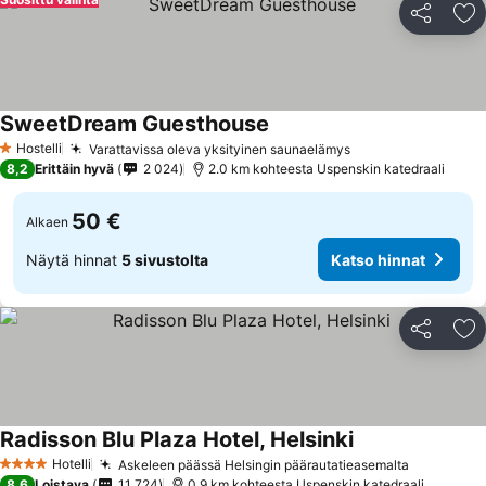
Jaa
Li
SweetDream Guesthouse
Katso hinnat
Hostelli
Varattavissa oleva yksityinen saunaelämys
Katso hinnat
1 Tähtiluokitus
8,2
Erittäin hyvä
2 024
2.0 km kohteesta Uspenskin katedraali
50 €
Alkaen
Näytä hinnat
5 sivustolta
Katso hinnat
Jaa
Li
Radisson Blu Plaza Hotel, Helsinki
Katso hinnat
Hotelli
Askeleen päässä Helsingin päärautatieasemalta
Katso hin
4 Tähtiluokitus
8,6
Loistava
11 724
0.9 km kohteesta Uspenskin katedraali