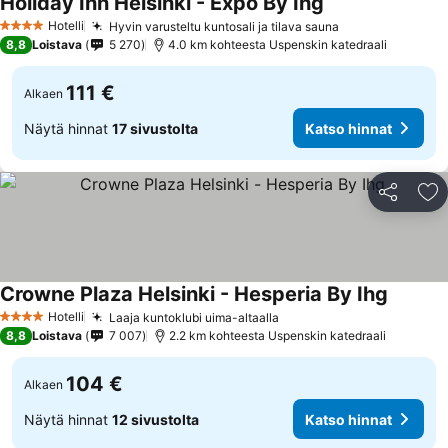
Holiday Inn Helsinki - Expo By Ihg
Katso hinnat
Hotelli
Hyvin varusteltu kuntosali ja tilava sauna
Katso hinnat
4 Tähtiluokitus
8,8
Loistava
5 270
4.0 km kohteesta Uspenskin katedraali
111 €
Alkaen
Näytä hinnat
17 sivustolta
Katso hinnat
Jaa
Li
Crowne Plaza Helsinki - Hesperia By Ihg
Katso h
Hotelli
Laaja kuntoklubi uima-altaalla
Katso hinnat
4 Tähtiluokitus
8,8
Loistava
7 007
2.2 km kohteesta Uspenskin katedraali
104 €
Alkaen
Näytä hinnat
12 sivustolta
Katso hinnat