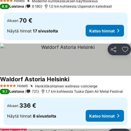
Hotelli
Modernin kuntokeskuksen käyttöoikeus
Katso hinnat
4 Tähtiluokitus
8,6
Loistava
9 180
1.0 km kohteesta Uspenskin katedraali
70 €
Alkaen
Näytä hinnat
17 sivustolta
Katso hinnat
Jaa
Li
Waldorf Astoria Helsinki
Katso hinnat
Hotelli
Henkilökohtainen wellness-concierge
Katso hinnat
5 Tähtiluokitus
9,1
Loistava
721
1.7 km kohteesta Tuska Open Air Metal Festival
336 €
Alkaen
Näytä hinnat
8 sivustolta
Katso hinnat
Suosittu valinta