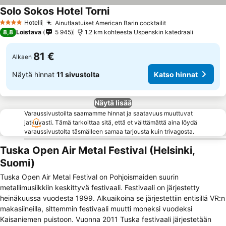
Solo Sokos Hotel Torni
Katso hinnat
Hotelli
Ainutlaatuiset American Barin cocktailit
Katso hinnat
4 Tähtiluokitus
8,8
Loistava
5 945
1.2 km kohteesta Uspenskin katedraali
81 €
Alkaen
Näytä hinnat
11 sivustolta
Katso hinnat
Näytä lisää
Varaussivustoilta saamamme hinnat ja saatavuus muuttuvat
jatkuvasti. Tämä tarkoittaa sitä, että et välttämättä aina löydä
varaussivustolta täsmälleen samaa tarjousta kuin trivagosta.
Tuska Open Air Metal Festival (Helsinki,
Suomi)
Tuska Open Air Metal Festival on Pohjoismaiden suurin
metallimusiikkiin keskittyvä festivaali. Festivaali on järjestetty
heinäkuussa vuodesta 1999. Alkuaikoina se järjestettiin entisillä VR:n
makasiineilla, sittemmin festivaali muutti moneksi vuodeksi
Kaisaniemen puistoon. Vuonna 2011 Tuska festivaali järjestetään