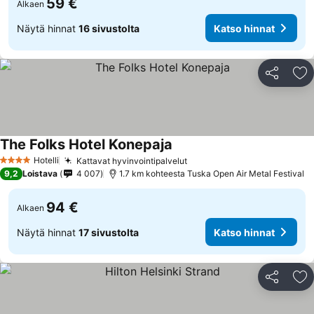
59 €
Alkaen
Näytä hinnat
16 sivustolta
Katso hinnat
Jaa
Li
The Folks Hotel Konepaja
Katso hinnat
Hotelli
Kattavat hyvinvointipalvelut
Katso hinnat
4 Tähtiluokitus
9,2
Loistava
4 007
1.7 km kohteesta Tuska Open Air Metal Festival
94 €
Alkaen
Näytä hinnat
17 sivustolta
Katso hinnat
Jaa
Li