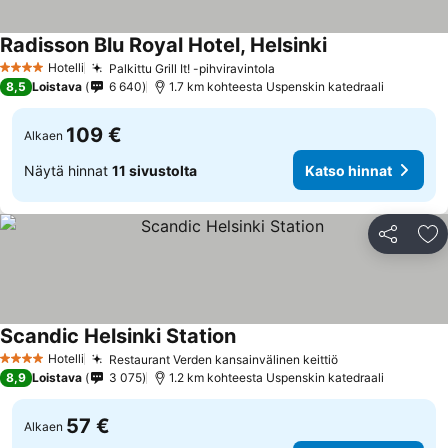
Radisson Blu Royal Hotel, Helsinki
Katso hinnat
Hotelli
Palkittu Grill It! -pihviravintola
Katso hinnat
4 Tähtiluokitus
8,5
Loistava
6 640
1.7 km kohteesta Uspenskin katedraali
109 €
Alkaen
Näytä hinnat
11 sivustolta
Katso hinnat
Jaa
Li
Scandic Helsinki Station
Katso hinnat
Hotelli
Restaurant Verden kansainvälinen keittiö
Katso hinnat
4 Tähtiluokitus
8,9
Loistava
3 075
1.2 km kohteesta Uspenskin katedraali
57 €
Alkaen