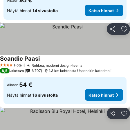
95 €
Alkaen
Näytä hinnat
14 sivustolta
Katso hinnat
Jaa
Li
Scandic Paasi
Katso hinnat
Hotelli
Rohkea, moderni design-teema
Katso hinnat
4 Tähtiluokitus
8,5
Loistava
6 707
1.3 km kohteesta Uspenskin katedraali
54 €
Alkaen
Näytä hinnat
16 sivustolta
Katso hinnat
Jaa
Li