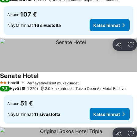
107 €
Alkaen
Näytä hinnat
16 sivustolta
Katso hinnat
Jaa
Li
Senate Hotel
Katso hinnat
Hotelli
Perheystävälliset mukavuudet
Katso hinnat
2 Tähtiluokitus
7,8
Hyvä
1 270
2.0 km kohteesta Tuska Open Air Metal Festival
51 €
Alkaen
Näytä hinnat
11 sivustolta
Katso hinnat
Jaa
Li