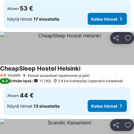
53 €
Alkaen
Näytä hinnat
17 sivustolta
Katso hinnat
Jaa
Li
CheapSleep Hostel Helsinki
Katso hinnat
Hostelli
Eloisat sosiaaliset tapahtumat ja pelit
Katso hinnat
2 Tähtiluokitus
8,0
Erittäin hyvä
11 192
2.8 km kohteesta Uspenskin katedraali
44 €
Alkaen
Näytä hinnat
13 sivustolta
Katso hinnat
Jaa
Li