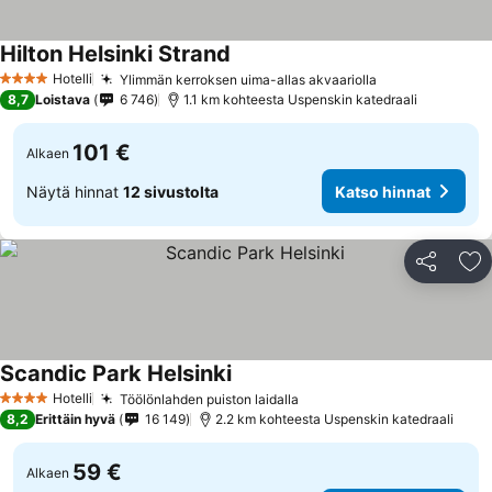
Hilton Helsinki Strand
Katso hinnat
Hotelli
Ylimmän kerroksen uima-allas akvaariolla
Katso hinnat
4 Tähtiluokitus
8,7
Loistava
6 746
1.1 km kohteesta Uspenskin katedraali
101 €
Alkaen
Näytä hinnat
12 sivustolta
Katso hinnat
Jaa
Li
Scandic Park Helsinki
Katso hinnat
Hotelli
Töölönlahden puiston laidalla
Katso hinnat
4 Tähtiluokitus
8,2
Erittäin hyvä
16 149
2.2 km kohteesta Uspenskin katedraali
59 €
Alkaen