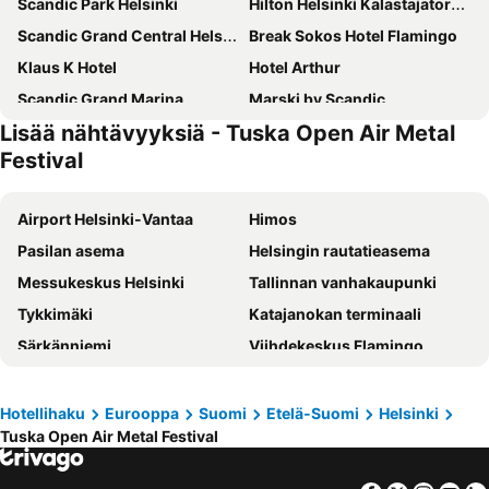
Scandic Park Helsinki
Hilton Helsinki Kalastajatorppa
Scandic Grand Central Helsinki
Break Sokos Hotel Flamingo
Klaus K Hotel
Hotel Arthur
Scandic Grand Marina
Marski by Scandic
Lisää nähtävyyksiä - Tuska Open Air Metal
Clarion Hotel Helsinki
Scandic Helsinki Aviapolis
Festival
Radisson Blu Seaside Hotel, Helsinki
Scandic Helsinki Aviacongress
Comfort Hotel Helsinki Airport
Hilton Helsinki Airport
Airport Helsinki-Vantaa
Himos
Scandic Hakaniemi
Scandic Kallio
Pasilan asema
Helsingin rautatieasema
Holiday Inn Helsinki - Expo By Ihg
Scandic Pasila
Messukeskus Helsinki
Tallinnan vanhakaupunki
Original Sokos Hotel Tripla
Scandic Kaisaniemi
Tykkimäki
Katajanokan terminaali
Crowne Plaza Helsinki - Hesperia By Ihg
Lapland Hotels Bulevardi
Särkänniemi
Viihdekeskus Flamingo
Original Sokos Hotel Presidentti
Hotel AX
Tallinnan satama
Olympiastadion Helsinki
Hotel Helka
Pilot Airport Hotel
Helsingin jäähalli
Hartwall Areena
Hotellihaku
Eurooppa
Suomi
Etelä-Suomi
Helsinki
Omena Hotel Helsinki City Centre
Skyline Airport Hotel
Tuska Open Air Metal Festival
Kamppi Shopping Center
Linnanmäki
Hotel Haaga Central Park
Clarion Hotel Aviapolis
Suomenlinna
Vesipuisto Serena
Hotel Anna
Comfort Hotel Xpress Helsinki Airport Terminal