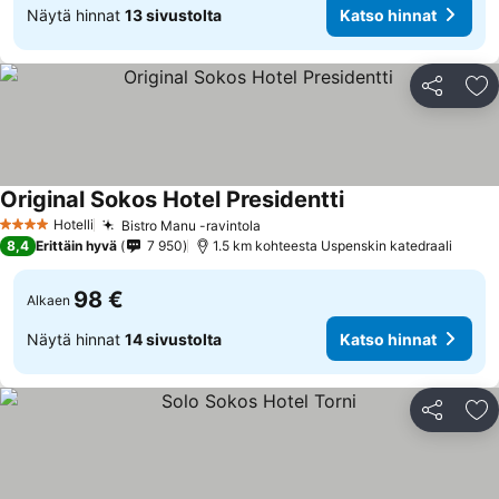
Näytä hinnat
13 sivustolta
Katso hinnat
Jaa
Li
Original Sokos Hotel Presidentti
Katso hinnat
Hotelli
Bistro Manu -ravintola
Katso hinnat
4 Tähtiluokitus
8,4
Erittäin hyvä
7 950
1.5 km kohteesta Uspenskin katedraali
98 €
Alkaen
Näytä hinnat
14 sivustolta
Katso hinnat
Jaa
Li