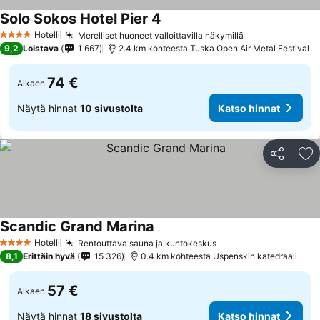
Solo Sokos Hotel Pier 4
Katso hinnat
Hotelli
Merelliset huoneet valloittavilla näkymillä
Katso hinnat
4 Tähtiluokitus
9,2
Loistava
1 667
2.4 km kohteesta Tuska Open Air Metal Festival
74 €
Alkaen
Näytä hinnat
10 sivustolta
Katso hinnat
Jaa
Li
Scandic Grand Marina
Katso hinnat
Hotelli
Rentouttava sauna ja kuntokeskus
Katso hinnat
4 Tähtiluokitus
8,1
Erittäin hyvä
15 326
0.4 km kohteesta Uspenskin katedraali
57 €
Alkaen
Näytä hinnat
18 sivustolta
Katso hinnat