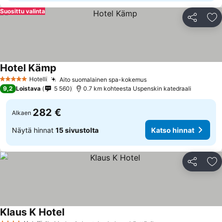
Suosittu valinta
Jaa
Li
Hotel Kämp
Katso hinnat
Hotelli
Aito suomalainen spa-kokemus
Katso hinnat
5 Tähtiluokitus
9,2
Loistava
5 560
0.7 km kohteesta Uspenskin katedraali
282 €
Alkaen
Näytä hinnat
15 sivustolta
Katso hinnat
Jaa
Li
Klaus K Hotel
Katso hinnat