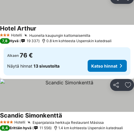
Jaa
Li
Hotel Arthur
Katso hinnat
Hotelli
Huoneita kaupungin kattomaisemilla
Katso hinnat
3 Tähtiluokitus
7,8
Hyvä
19 337
0.8 km kohteesta Uspenskin katedraali
76 €
Alkaen
Näytä hinnat
13 sivustolta
Katso hinnat
Jaa
Li
Scandic Simonkenttä
Katso hinnat
Hotelli
Espanjalaisia herkkuja Restaurant Másissa
Katso hinnat
4 Tähtiluokitus
8,4
Erittäin hyvä
11 556
1.4 km kohteesta Uspenskin katedraali