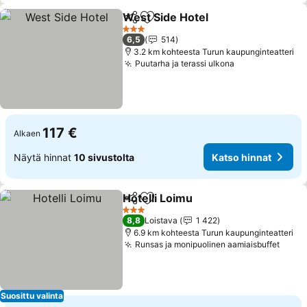
West Side Hotel
Jaa
Lisää suosikkeihin
Katso hinn
3 Tähtiluokitus
6,5
514
3.2 km kohteesta Turun kaupunginteatteri
Puutarha ja terassi ulkona
Katso hinnat
117 €
Alkaen
Näytä hinnat
10 sivustolta
Katso hinnat
Hotelli Loimu
Jaa
Lisää suosikkeihin
Katso hinnat
3 Tähtiluokitus
8,8
Loistava
1 422
6.9 km kohteesta Turun kaupunginteatteri
Runsas ja monipuolinen aamiaisbuffet
Katso
Suosittu valinta