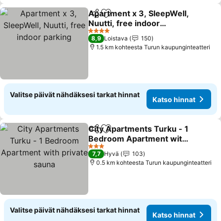
Apartment x 3, SleepWell,
Jaa
Lisää suosikkeihin
Nuutti, free indoor
parking
Katso hinnat
4 Tähtiluokitus
8,9
Loistava
150
1.5 km kohteesta Turun kaupunginteatteri
Valitse päivät nähdäksesi tarkat hinnat
Katso hinnat
City Apartments Turku - 1
Jaa
Lisää suosikkeihin
Bedroom Apartment with
private sauna
Katso hinnat
3 Tähtiluokitus
7,7
Hyvä
103
0.5 km kohteesta Turun kaupunginteatteri
Valitse päivät nähdäksesi tarkat hinnat
Katso hinnat