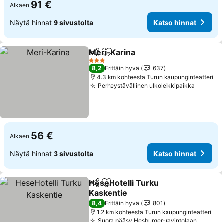
91 €
Alkaen
Näytä hinnat
9 sivustolta
Katso hinnat
Meri-Karina
Jaa
Lisää suosikkeihin
Katso hinnat
3 Tähtiluokitus
8,2
Erittäin hyvä
637
4.3 km kohteesta Turun kaupunginteatteri
Perheystävällinen ulkoleikkipaikka
Katso h
56 €
Alkaen
Näytä hinnat
3 sivustolta
Katso hinnat
HeseHotelli Turku
Jaa
Lisää suosikkeihin
Kaskentie
Katso hinnat
8,4
Erittäin hyvä
801
1.2 km kohteesta Turun kaupunginteatteri
Suora pääsy Hesburger-ravintolaan