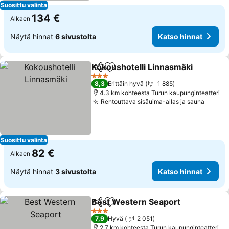
Suosittu valinta
134 €
Alkaen
Näytä hinnat
6 sivustolta
Katso hinnat
Kokoushotelli Linnasmäki
Jaa
Lisää suosikkeihin
3 Tähtiluokitus
8,3
Erittäin hyvä
1 885
4.3 km kohteesta Turun kaupunginteatteri
Rentouttava sisäuima-allas ja sauna
Katso 
Suosittu valinta
82 €
Alkaen
Näytä hinnat
3 sivustolta
Katso hinnat
Best Western Seaport
Jaa
Lisää suosikkeihin
Kats
3 Tähtiluokitus
7,9
Hyvä
2 051
2.7 km kohteesta Turun kaupunginteatteri