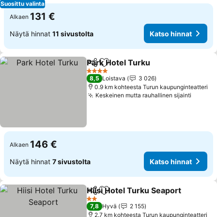
Suosittu valinta
131 €
Alkaen
Näytä hinnat
11 sivustolta
Katso hinnat
Park Hotel Turku
Jaa
Lisää suosikkeihin
Katso hin
4 Tähtiluokitus
8,5
Loistava
3 026
0.9 km kohteesta Turun kaupunginteatteri
Keskeinen mutta rauhallinen sijainti
Katso 
146 €
Alkaen
Näytä hinnat
7 sivustolta
Katso hinnat
Hiisi Hotel Turku Seaport
Jaa
Lisää suosikkeihin
K
2 Tähtiluokitus
7,8
Hyvä
2 155
2.7 km kohteesta Turun kaupunginteatteri