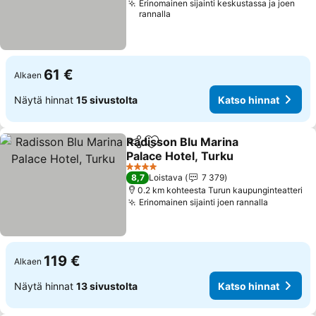
Erinomainen sijainti keskustassa ja joen
rannalla
61 €
Alkaen
Näytä hinnat
15 sivustolta
Katso hinnat
Radisson Blu Marina
Jaa
Lisää suosikkeihin
Palace Hotel, Turku
Katso hinnat
4 Tähtiluokitus
8,7
Loistava
7 379
0.2 km kohteesta Turun kaupunginteatteri
Erinomainen sijainti joen rannalla
Katso hi
119 €
Alkaen
Näytä hinnat
13 sivustolta
Katso hinnat