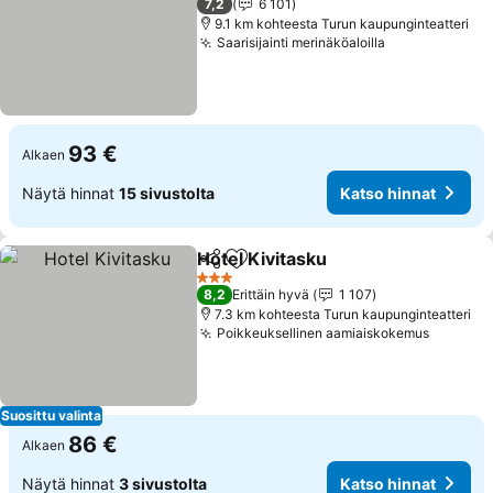
7,2
6 101
9.1 km kohteesta Turun kaupunginteatteri
Saarisijainti merinäköaloilla
Katso hinnat
93 €
Alkaen
Näytä hinnat
15 sivustolta
Katso hinnat
Hotel Kivitasku
Jaa
Lisää suosikkeihin
Katso hinna
3 Tähtiluokitus
8,2
Erittäin hyvä
1 107
7.3 km kohteesta Turun kaupunginteatteri
Poikkeuksellinen aamiaiskokemus
Katso h
Suosittu valinta
86 €
Alkaen
Näytä hinnat
3 sivustolta
Katso hinnat