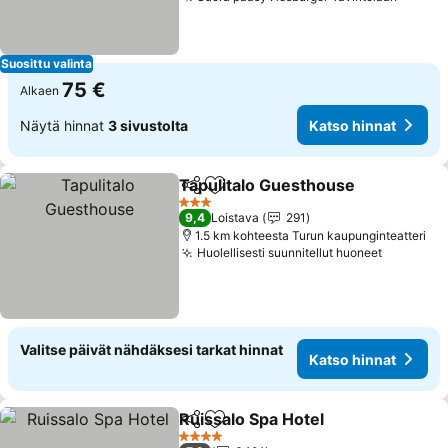
Katso 
Suosittu valinta
75 €
Alkaen
Näytä hinnat
3 sivustolta
Katso hinnat
Tapulitalo Guesthouse
Jaa
Lisää suosikkeihin
Kat
3 Tähtiluokitus
9,4
Loistava
291
1.5 km kohteesta Turun kaupunginteatteri
Huolellisesti suunnitellut huoneet
Katso hi
Valitse päivät nähdäksesi tarkat hinnat
Katso hinnat
Ruissalo Spa Hotel
Jaa
Lisää suosikkeihin
Katso h
4 Tähtiluokitus