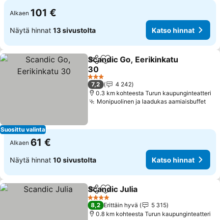
101 €
Alkaen
Näytä hinnat
13 sivustolta
Katso hinnat
Scandic Go, Eerikinkatu
Jaa
Lisää suosikkeihin
30
Katso hinnat
3 Tähtiluokitus
7,2
4 242
0.3 km kohteesta Turun kaupunginteatteri
Monipuolinen ja laadukas aamiaisbuffet
Kat
Suosittu valinta
61 €
Alkaen
Näytä hinnat
10 sivustolta
Katso hinnat
Scandic Julia
Jaa
Lisää suosikkeihin
Katso hinnat
4 Tähtiluokitus
8,2
Erittäin hyvä
5 315
0.8 km kohteesta Turun kaupunginteatteri