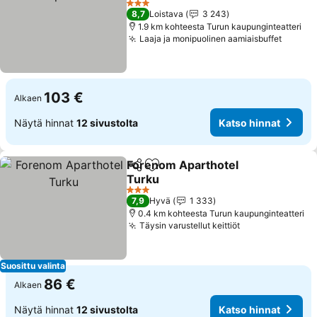
Katso hinnat
3 Tähtiluokitus
8,7
Loistava
3 243
1.9 km kohteesta Turun kaupunginteatteri
Laaja ja monipuolinen aamiaisbuffet
Katso 
103 €
Alkaen
Näytä hinnat
12 sivustolta
Katso hinnat
Forenom Aparthotel
Jaa
Lisää suosikkeihin
Turku
Katso hinnat
3 Tähtiluokitus
7,9
Hyvä
1 333
0.4 km kohteesta Turun kaupunginteatteri
Täysin varustellut keittiöt
Katso hinnat
Suosittu valinta
86 €
Alkaen
Näytä hinnat
12 sivustolta
Katso hinnat