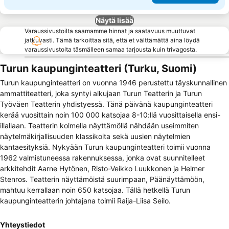
Näytä lisää
Varaussivustoilta saamamme hinnat ja saatavuus muuttuvat
jatkuvasti. Tämä tarkoittaa sitä, että et välttämättä aina löydä
varaussivustolta täsmälleen samaa tarjousta kuin trivagosta.
Turun kaupunginteatteri (Turku, Suomi)
Turun kaupunginteatteri on vuonna 1946 perustettu täyskunnallinen
ammattiteatteri, joka syntyi alkujaan Turun Teatterin ja Turun
Työväen Teatterin yhdistyessä. Tänä päivänä kaupunginteatteri
kerää vuosittain noin 100 000 katsojaa 8-10:llä vuosittaisella ensi-
illallaan. Teatterin kolmella näyttämöllä nähdään useimmiten
näytelmäkirjallisuuden klassikoita sekä uusien näytelmien
kantaesityksiä. Nykyään Turun kaupunginteatteri toimii vuonna
1962 valmistuneessa rakennuksessa, jonka ovat suunnitelleet
arkkitehdit Aarne Hytönen, Risto-Veikko Luukkonen ja Helmer
Stenros. Teatterin näyttämöistä suurimpaan, Päänäyttämöön,
mahtuu kerrallaan noin 650 katsojaa. Tällä hetkellä Turun
kaupunginteatterin johtajana toimii Raija-Liisa Seilo.
Yhteystiedot