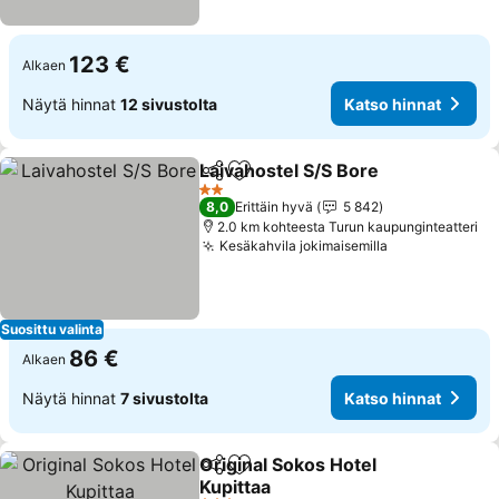
123 €
Alkaen
Näytä hinnat
12 sivustolta
Katso hinnat
Laivahostel S/S Bore
Jaa
Lisää suosikkeihin
Katso
2 Tähtiluokitus
8,0
Erittäin hyvä
5 842
2.0 km kohteesta Turun kaupunginteatteri
Kesäkahvila jokimaisemilla
Katso hinnat
Suosittu valinta
86 €
Alkaen
Näytä hinnat
7 sivustolta
Katso hinnat
Original Sokos Hotel
Jaa
Lisää suosikkeihin
Kupittaa