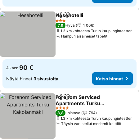
Hesehotelli
Jaa
Lisää suosikkeihin
Katso hinnat
3 Tähtiluokitus
7,9
Hyvä
1 006
1.3 km kohteesta Turun kaupunginteatteri
Hampurilaisaiheiset tapetit
Katso hinnat
90 €
Alkaen
Näytä hinnat
3 sivustolta
Katso hinnat
Forenom Serviced
Jaa
Lisää suosikkeihin
Apartments Turku
Kakolanmäki
Katso hinnat
4 Tähtiluokitus
8,8
Loistava
794
1.3 km kohteesta Turun kaupunginteatteri
Täysin varustellut modernit keittiöt
Katso h