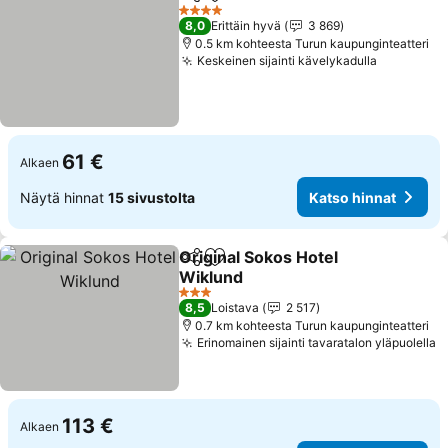
Jaa
Lisää suosikkeihin
Katso 
4 Tähtiluokitus
8,0
Erittäin hyvä
3 869
0.5 km kohteesta Turun kaupunginteatteri
Keskeinen sijainti kävelykadulla
Katso hin
61 €
Alkaen
Näytä hinnat
15 sivustolta
Katso hinnat
Original Sokos Hotel
Jaa
Lisää suosikkeihin
Wiklund
Katso hinnat
3 Tähtiluokitus
8,5
Loistava
2 517
0.7 km kohteesta Turun kaupunginteatteri
Erinomainen sijainti tavaratalon yläpuolella
K
113 €
Alkaen