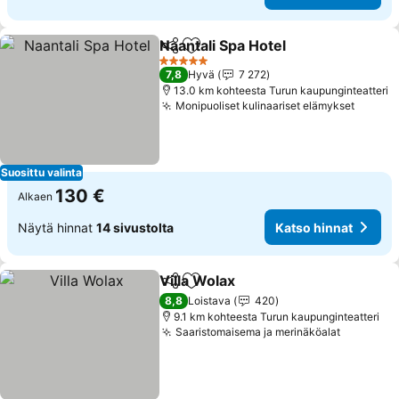
Naantali Spa Hotel
Jaa
Lisää suosikkeihin
Katso hi
5 Tähtiluokitus
7,8
Hyvä
7 272
13.0 km kohteesta Turun kaupunginteatteri
Monipuoliset kulinaariset elämykset
Katso 
Suosittu valinta
130 €
Alkaen
Näytä hinnat
14 sivustolta
Katso hinnat
Villa Wolax
Jaa
Lisää suosikkeihin
Katso hinnat
8,8
Loistava
420
9.1 km kohteesta Turun kaupunginteatteri
Saaristomaisema ja merinäköalat
Katso hi