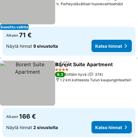
Perheystävälliset huonevaihtoehdot
Katso 
Suosittu valinta
71 €
Alkaen
Näytä hinnat
9 sivustolta
Katso hinnat
Borent Suite Apartment
Jaa
Lisää suosikkeihin
Ka
4 Tähtiluokitus
8,3
Erittäin hyvä
374
1.2 km kohteesta Turun kaupunginteatteri
166 €
Alkaen
Näytä hinnat
2 sivustolta
Katso hinnat