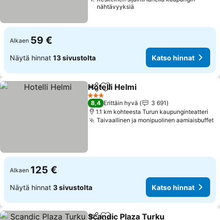
nähtävyyksiä
59 €
Alkaen
Näytä hinnat
13 sivustolta
Katso hinnat
Hotelli Helmi
Jaa
Lisää suosikkeihin
Katso hinnat
3 Tähtiluokitus
8,4
Erittäin hyvä
3 691
1.1 km kohteesta Turun kaupunginteatteri
Taivaallinen ja monipuolinen aamiaisbuffet
K
125 €
Alkaen
Näytä hinnat
3 sivustolta
Katso hinnat
Scandic Plaza Turku