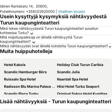
täinen Rantakatu 14
,
20800
,
Puhelinnumero
:
+358(2)2620000
|
Virallinen sivusto
Usein kysyttyjä kysymyksiä nähtävyydestä
Turun kaupunginteatteri
Mikä tekee nähtävyydestä Turun kaupunginteatteri suositun
kohteessa Turku?
Mitä majoituspaikkoja on lähellä nähtävyyttä Turun
kaupunginteatteri?
Mitkä nähtävyydet ovat lähellä kohdetta Turun kaupunginteatteri?
Muita huippuhotelleja
Hotel Kakola
Holiday Club Turun Caribia
Scandic Hamburger Börs
Scandic Julia
Ruissalo Spa Hotel
Naantali Spa Hotel
Radisson Blu Marina Palace Hotel, Turku
Hiisi Hotel Turku Seaport
Scandic Plaza Turku
Original Sokos Hotel Kupittaa
Lisää nähtävyyksiä - Turun kaupunginteatteri
Centro Hotel Turku
Omena Hotel Turku Humalistonkatu
Original Sokos Hotel Wiklund
Solo Sokos Hotel Turun Seurahuone