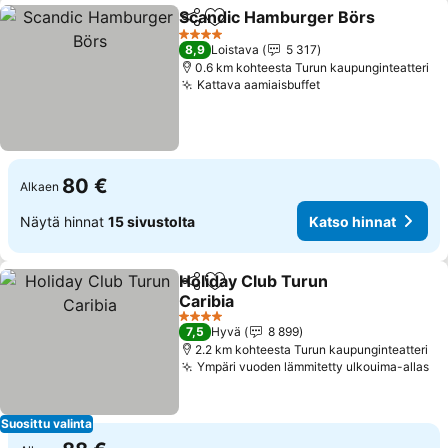
Scandic Hamburger Börs
Jaa
Lisää suosikkeihin
K
4 Tähtiluokitus
8,9
Loistava
5 317
0.6 km kohteesta Turun kaupunginteatteri
Kattava aamiaisbuffet
Katso hinnat
80 €
Alkaen
Näytä hinnat
15 sivustolta
Katso hinnat
Holiday Club Turun
Jaa
Lisää suosikkeihin
Caribia
Katso hinnat
4 Tähtiluokitus
7,5
Hyvä
8 899
2.2 km kohteesta Turun kaupunginteatteri
Ympäri vuoden lämmitetty ulkouima-allas
Ka
Suosittu valinta