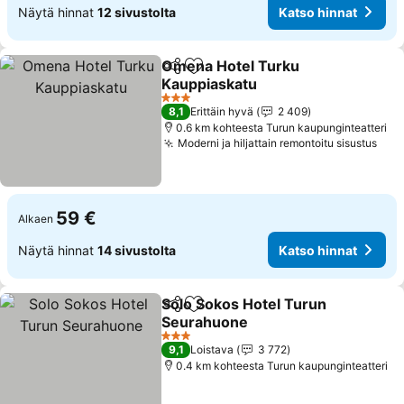
Näytä hinnat
12 sivustolta
Katso hinnat
Omena Hotel Turku
Jaa
Lisää suosikkeihin
Kauppiaskatu
Katso hinnat
3 Tähtiluokitus
8,1
Erittäin hyvä
2 409
0.6 km kohteesta Turun kaupunginteatteri
Moderni ja hiljattain remontoitu sisustus
Kat
59 €
Alkaen
Näytä hinnat
14 sivustolta
Katso hinnat
Solo Sokos Hotel Turun
Jaa
Lisää suosikkeihin
Seurahuone
Katso hinnat
3 Tähtiluokitus
9,1
Loistava
3 772
0.4 km kohteesta Turun kaupunginteatteri