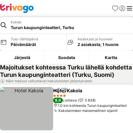
Suosikit
Kirjaud
Val
Kohde
Turun kaupunginteatteri, Turku
Tulo-/lähtöpäivä
Asiakkaat ja huoneet
Päivämäärät
2 asiakasta, 1 huone
Järjestä
Suodata
Kartta
Majoitukset kohteessa Turku lähellä kohdetta
Turun kaupunginteatteri (Turku, Suomi)
Näin maksut vaikuttavat hakutulosten järjestykseen
Hotel Kakola
Jaa
Lisää suosikkeihin
Katso hinnat
4 Tähtiluokitus
9,0
Loistava
5 838
1.0 km kohteesta Turun kaupunginteatteri
Kakolanmäen maisemallinen sijainti
Katso 