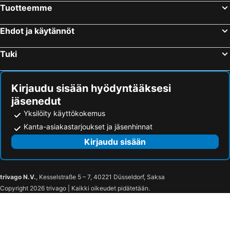
Tuotteemme
Länsisatama
Puuhamaa
Rocca al Mare
Logomo
Ehdot ja käytännöt
Jätkäsaari
Kalasatama
Tuki
Kaapelitehdas
Itis
Otaniemi
Kauppatori
Kirjaudu sisään hyödyntääksesi
Nuuksio National Park
Tampereen stadion
jäsenedut
Pori Jazz
Vuosaari
Yksilöity käyttökokemus
Aulanko Golf
Sadama
Kanta-asiakastarjoukset ja jäsenhinnat
Herttoniemi
Shopping centre Iso Omena
Kirjaudu sisään
Turun kaupunginteatteri
Turun ruotsalainen teatteri
Aboa Vetus & Ars Nova
Turun rautatieasema
trivago N.V.
, Kesselstraße 5 – 7, 40221 Düsseldorf, Saksa
Turun tuomiokirkko
Turku Bus Station
Copyright 2026 trivago | Kaikki oikeudet pidätetään.
Kupittaan rautatieasema
Forum Marinum Turku
Turun linna
Hirvensalon Hiihtokeskus
Turun Messu- ja Kongressikeskus
HK Arena