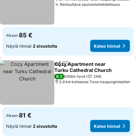
Rentouttava saunomismahdollisuus
Katso 
85 €
Alkaen
Näytä hinnat
2 sivustolta
Katso hinnat
Cozy Apartment near
Jaa
Lisää suosikkeihin
Turku Cathedral Church
Katso hinnat
8,3
Erittäin hyvä
246
0.9 km kohteesta Turun kaupunginteatteri
81 €
Alkaen
Näytä hinnat
2 sivustolta
Katso hinnat