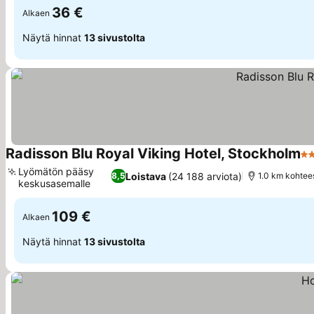
36 €
Alkaen
Näytä hinnat
13 sivustolta
Radisson Blu Royal Viking Hotel, Stockholm
4 
Lyömätön pääsy
Loistava
(24 188 arviota)
8,5
1.0 km kohte
keskusasemalle
Katso hinnat
109 €
Alkaen
Näytä hinnat
13 sivustolta