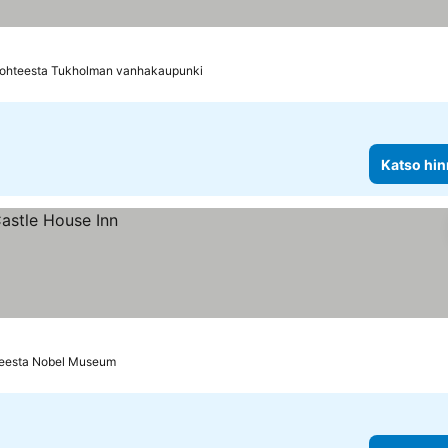
kohteesta Tukholman vanhakaupunki
Katso hin
teesta Nobel Museum