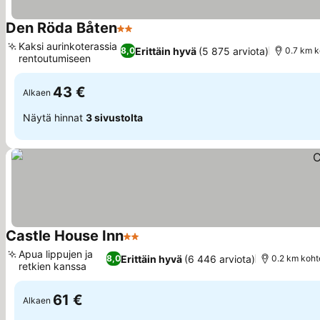
Den Röda Båten
2 Tähtiluokitus
Katso hinnat
Kaksi aurinkoterassia
Erittäin hyvä
(5 875 arviota)
8,0
0.7 km 
rentoutumiseen
Katso hinnat
43 €
Alkaen
Näytä hinnat
3 sivustolta
Castle House Inn
2 Tähtiluokitus
Katso hinnat
Apua lippujen ja
Erittäin hyvä
(6 446 arviota)
8,0
0.2 km koh
retkien kanssa
Katso hinnat
61 €
Alkaen