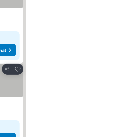
nat
Lisää suosikkeihin
Jaa