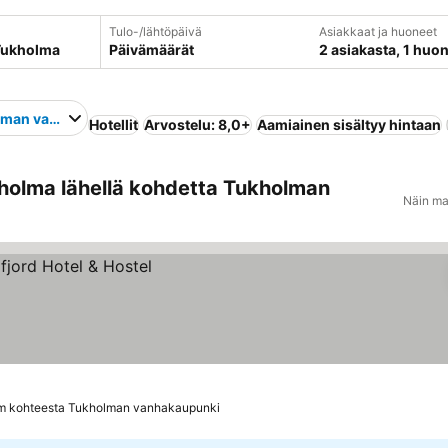
Tulo-/lähtöpäivä
Asiakkaat ja huoneet
Päivämäärät
2 asiakasta, 1 huo
lman vanhakaupunki
Hotellit
Arvostelu: 8,0+
Aamiainen sisältyy hintaan
holma lähellä kohdetta Tukholman
Näin ma
m kohteesta Tukholman vanhakaupunki