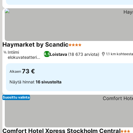
Haymarket by Scandic
4 Tähtiluokitus
Katso hinnat
Intiimi
Loistava
(18 673 arviota)
8,5
1.1 km kohtees
elokuvateatteri
Katso hinnat
vieraille
73 €
Alkaen
Näytä hinnat
16 sivustolta
Suosittu valinta
Comfort Hotel Xpress Stockholm Central