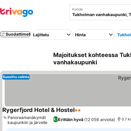
Kohde
Suodattimet
Lajittelu
Hinta
Tukho
Majoitukset kohteessa Tuk
vanhakaupunki
Suosittu valinta
Rygerfjord Hotel & Hostel
2 Tähtiluokitus
Katso hinnat
Panoraamanäkymät
Erittäin hyvä
(12 056 arviota)
8,1
0.7 k
kaupunkiin ja järvelle
Katso hinnat