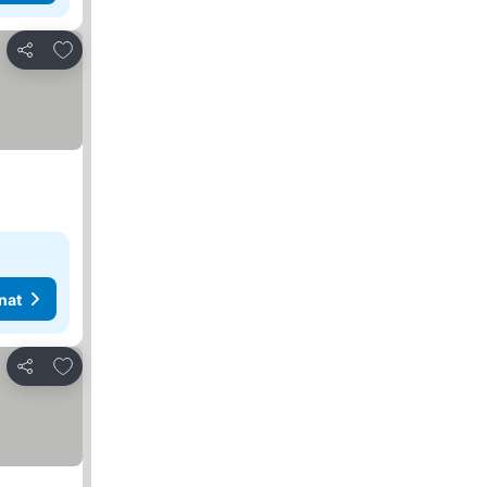
Lisää suosikkeihin
Jaa
nat
Lisää suosikkeihin
Jaa