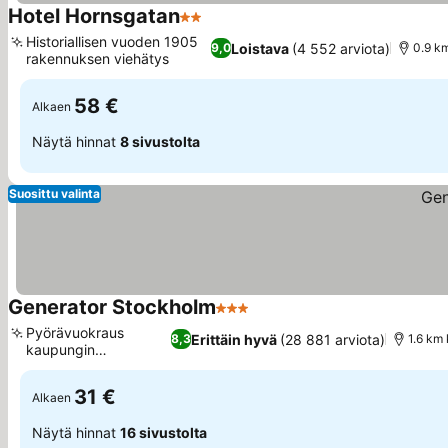
Hotel Hornsgatan
2 Tähtiluokitus
Katso hinnat
Historiallisen vuoden 1905
Loistava
(4 552 arviota)
9,0
0.9 k
rakennuksen viehätys
Katso hinnat
58 €
Alkaen
Näytä hinnat
8 sivustolta
Suosittu valinta
Generator Stockholm
3 Tähtiluokitus
Katso hinnat
Pyörävuokraus
Erittäin hyvä
(28 881 arviota)
8,3
1.6 km
kaupungin
Katso hinnat
tutkimiseen
31 €
Alkaen
Näytä hinnat
16 sivustolta