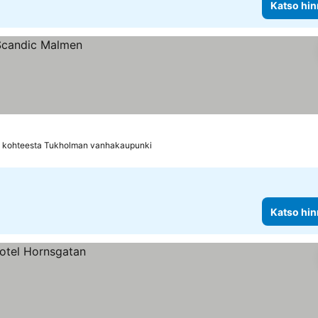
Katso hin
m kohteesta Tukholman vanhakaupunki
Katso hin