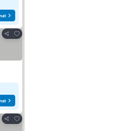
nat
Lisää suosikkeihin
Jaa
nat
Lisää suosikkeihin
Jaa