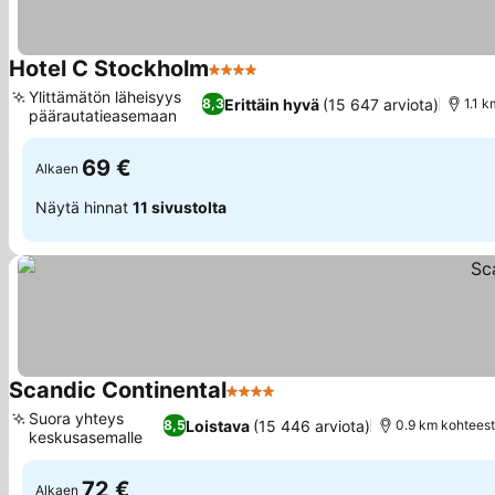
Hotel C Stockholm
4 Tähtiluokitus
Katso hinnat
Ylittämätön läheisyys
Erittäin hyvä
(15 647 arviota)
8,3
1.1 
päärautatieasemaan
Katso hinnat
69 €
Alkaen
Näytä hinnat
11 sivustolta
Scandic Continental
4 Tähtiluokitus
Katso hinnat
Suora yhteys
Loistava
(15 446 arviota)
8,5
0.9 km kohtees
keskusasemalle
Katso hinnat
72 €
Alkaen