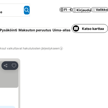
FI · €
Valikko
Kirjaudu
ne
Katso karttaa
Pysäköinti
Maksuton peruutus
Uima-allas
Huoneisto palveluilla
ksut vaikuttavat hakutulosten järjestykseen
Lisää suosikkeihin
Jaa