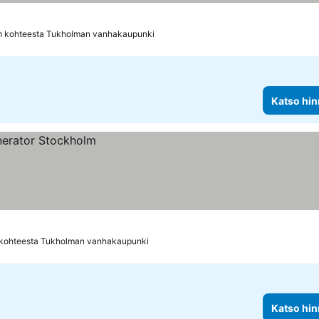
m kohteesta Tukholman vanhakaupunki
Katso hin
 kohteesta Tukholman vanhakaupunki
Katso hin