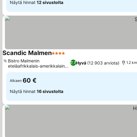
Näytä hinnat
12 sivustolta
Scandic Malmen
4 Tähtiluokitus
Katso hinnat
Bistro Malmenin
Hyvä
(12 903 arviota)
7,7
1.2 k
eteläafrikkalais-amerikkalainen
Katso hinnat
fuusio
60 €
Alkaen
Näytä hinnat
16 sivustolta