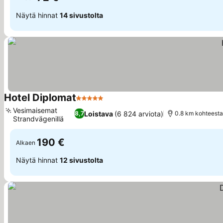
Näytä hinnat
14 sivustolta
Hotel Diplomat
5 Tähtiluokitus
Katso hinnat
Vesimaisemat
Loistava
(6 824 arviota)
8,7
0.8 km kohteest
Strandvägenillä
Katso hinnat
190 €
Alkaen
Näytä hinnat
12 sivustolta