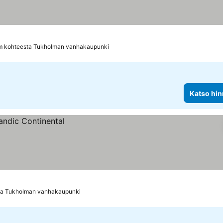
km kohteesta Tukholman vanhakaupunki
Katso hin
ta Tukholman vanhakaupunki