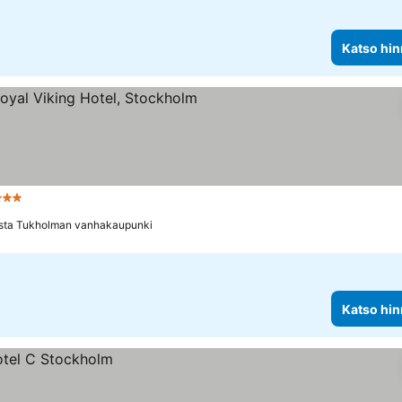
Katso hin
Tähtiluokitus
Katso hinnat
esta Tukholman vanhakaupunki
Katso hin