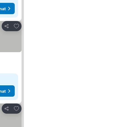
nat
Lisää suosikkeihin
Jaa
nat
Lisää suosikkeihin
Jaa