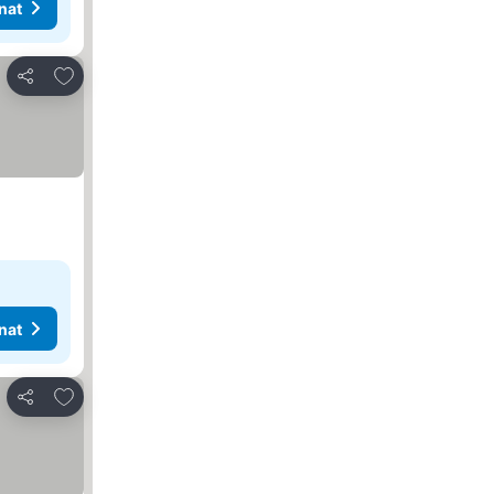
nat
Lisää suosikkeihin
Jaa
nat
Lisää suosikkeihin
Jaa