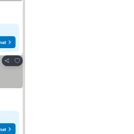
nat
Lisää suosikkeihin
Jaa
nat