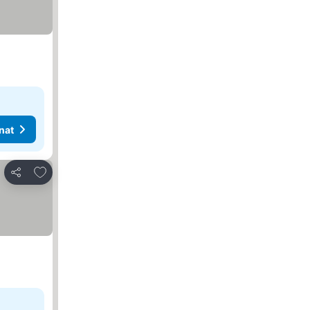
nat
Lisää suosikkeihin
Jaa