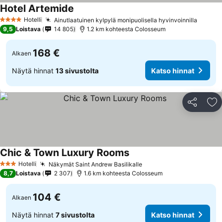
Hotel Artemide
Katso hinnat
Hotelli
Ainutlaatuinen kylpylä monipuolisella hyvinvoinnilla
Katso 
4 Tähtiluokitus
9,5
Loistava
14 805
1.2 km kohteesta Colosseum
168 €
Alkaen
Näytä hinnat
13 sivustolta
Katso hinnat
Jaa
Li
Chic & Town Luxury Rooms
Katso hinnat
Hotelli
Näkymät Saint Andrew Basilikalle
Katso hinnat
3 Tähtiluokitus
8,7
Loistava
2 307
1.6 km kohteesta Colosseum
104 €
Alkaen
Näytä hinnat
7 sivustolta
Katso hinnat