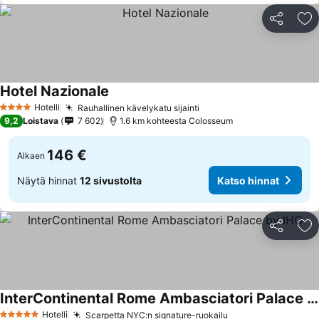
Jaa
Li
Hotel Nazionale
Katso hinnat
Hotelli
Rauhallinen kävelykatu sijainti
Katso hinnat
4 Tähtiluokitus
9,2
Loistava
7 602
1.6 km kohteesta Colosseum
146 €
Alkaen
Näytä hinnat
12 sivustolta
Katso hinnat
Jaa
Li
InterContinental Rome Ambasciatori Palace by IHG
Katso hinnat
Hotelli
Scarpetta NYC:n signature-ruokailu
Katso hinnat