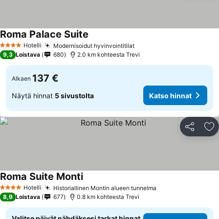
Roma Palace Suite
Katso hinnat
Hotelli
Modernisoidut hyvinvointitilat
Katso hinnat
4 Tähtiluokitus
9,3
Loistava
680
2.0 km kohteesta Trevi
137 €
Alkaen
Näytä hinnat
5 sivustolta
Katso hinnat
Jaa
Li
Roma Suite Monti
Katso hinnat
Hotelli
Historiallinen Montin alueen tunnelma
Katso hinnat
4 Tähtiluokitus
8,9
Loistava
677
0.8 km kohteesta Trevi
Valitse päivät nähdäksesi tarkat hinnat