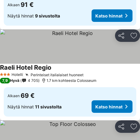
91 €
Alkaen
Näytä hinnat
9 sivustolta
Katso hinnat
Jaa
Li
Raeli Hotel Regio
Katso hinnat
Hotelli
Perinteiset italialaiset huoneet
Katso hinnat
3 Tähtiluokitus
7,9
Hyvä
4 705
1.7 km kohteesta Colosseum
69 €
Alkaen
Näytä hinnat
11 sivustolta
Katso hinnat
Jaa
Li