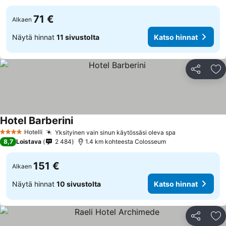
71 €
Alkaen
Näytä hinnat
11 sivustolta
Katso hinnat
Jaa
Li
Hotel Barberini
Katso hinnat
Hotelli
Yksityinen vain sinun käytössäsi oleva spa
Katso hinnat
4 Tähtiluokitus
8,7
Loistava
2 484
1.4 km kohteesta Colosseum
151 €
Alkaen
Näytä hinnat
10 sivustolta
Katso hinnat
Jaa
Li