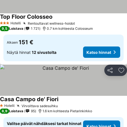
Top Floor Colosseo
Katso hinnat
Hotelli
Rentouttavat wellness-hoidot
Katso hinnat
3 Tähtiluokitus
9,5
Loistava
1 721
0.7 km kohteesta Colosseum
151 €
Alkaen
Näytä hinnat
12 sivustolta
Katso hinnat
Jaa
Li
Casa Campo de' Fiori
Katso hinnat
Hotelli
Virvoittava sadesuihku
Katso hinnat
1 Tähtiluokitus
8,9
Loistava
95
1.6 km kohteesta Pietarinkirkko
Valitse päivät nähdäksesi tarkat hinnat
Katso hinnat