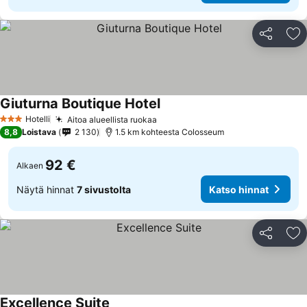
Jaa
Li
Giuturna Boutique Hotel
Katso hinnat
Hotelli
Aitoa alueellista ruokaa
Katso hinnat
3 Tähtiluokitus
8,8
Loistava
2 130
1.5 km kohteesta Colosseum
92 €
Alkaen
Näytä hinnat
7 sivustolta
Katso hinnat
Jaa
Li
Excellence Suite