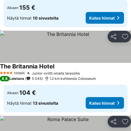
155 €
Alkaen
Näytä hinnat
10 sivustolta
Katso hinnat
Jaa
Li
The Britannia Hotel
Katso hinnat
Hotelli
Junior-sviitti omalla terassilla
Katso hinnat
4 Tähtiluokitus
8,8
Loistava
5 045
1.2 km kohteesta Colosseum
104 €
Alkaen
Näytä hinnat
13 sivustolta
Katso hinnat
Jaa
Li