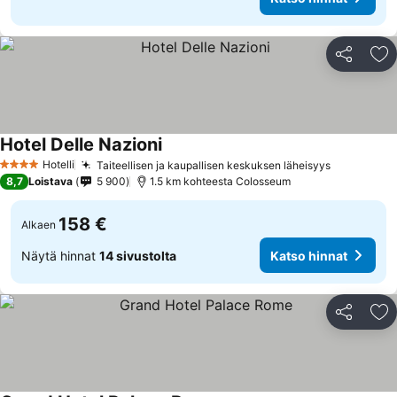
Jaa
Li
Hotel Delle Nazioni
Katso hinnat
Hotelli
Taiteellisen ja kaupallisen keskuksen läheisyys
Katso hin
4 Tähtiluokitus
8,7
Loistava
5 900
1.5 km kohteesta Colosseum
158 €
Alkaen
Näytä hinnat
14 sivustolta
Katso hinnat
Jaa
Li