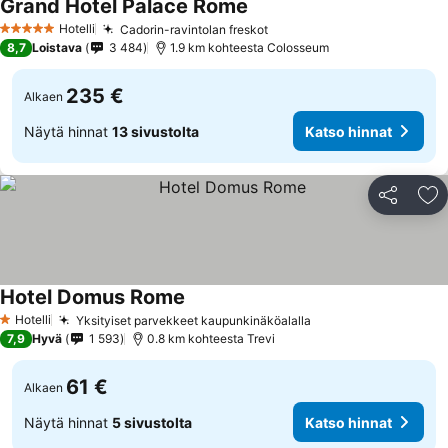
Grand Hotel Palace Rome
Katso hinnat
Hotelli
Cadorin-ravintolan freskot
Katso hinnat
5 Tähtiluokitus
8,7
Loistava
3 484
1.9 km kohteesta Colosseum
235 €
Alkaen
Näytä hinnat
13 sivustolta
Katso hinnat
Jaa
Li
Hotel Domus Rome
Katso hinnat
Hotelli
Yksityiset parvekkeet kaupunkinäköalalla
Katso hinnat
1 Tähtiluokitus
7,9
Hyvä
1 593
0.8 km kohteesta Trevi
61 €
Alkaen
Näytä hinnat
5 sivustolta
Katso hinnat