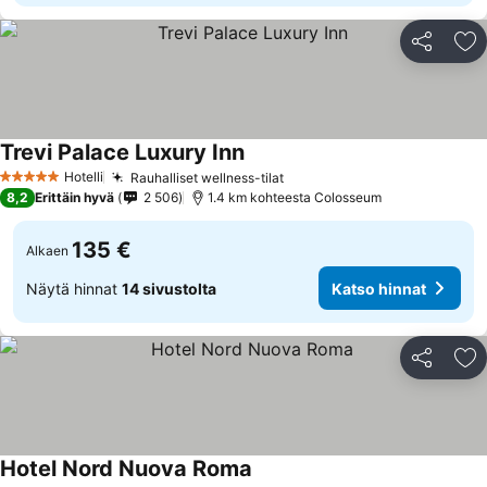
Jaa
Li
Trevi Palace Luxury Inn
Katso hinnat
Hotelli
Rauhalliset wellness-tilat
Katso hinnat
5 Tähtiluokitus
8,2
Erittäin hyvä
2 506
1.4 km kohteesta Colosseum
135 €
Alkaen
Näytä hinnat
14 sivustolta
Katso hinnat
Jaa
Li
Hotel Nord Nuova Roma
Katso hinnat