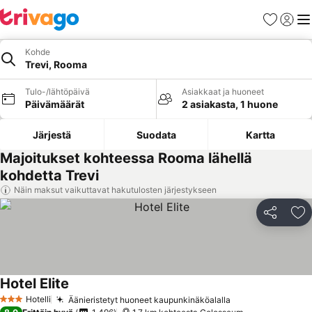
Suosikit
Kirjaud
Val
Kohde
Trevi, Rooma
Tulo-/lähtöpäivä
Asiakkaat ja huoneet
Päivämäärät
2 asiakasta, 1 huone
Järjestä
Suodata
Kartta
Majoitukset kohteessa Rooma lähellä
kohdetta Trevi
Näin maksut vaikuttavat hakutulosten järjestykseen
Jaa
Li
Hotel Elite
Katso hinnat
Hotelli
Äänieristetyt huoneet kaupunkinäköalalla
Katso hinnat
3 Tähtiluokitus