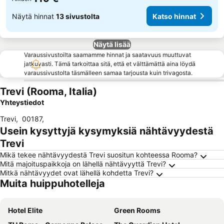
Näytä hinnat
13 sivustolta
Katso hinnat
Näytä lisää
Varaussivustoilta saamamme hinnat ja saatavuus muuttuvat
jatkuvasti. Tämä tarkoittaa sitä, että et välttämättä aina löydä
varaussivustolta täsmälleen samaa tarjousta kuin trivagosta.
Trevi (Rooma, Italia)
Yhteystiedot
Trevi
,
00187
,
Usein kysyttyjä kysymyksiä nähtävyydestä
Trevi
Mikä tekee nähtävyydestä Trevi suositun kohteessa Rooma?
Mitä majoituspaikkoja on lähellä nähtävyyttä Trevi?
Mitkä nähtävyydet ovat lähellä kohdetta Trevi?
Muita huippuhotelleja
Hotel Elite
Green Rooms