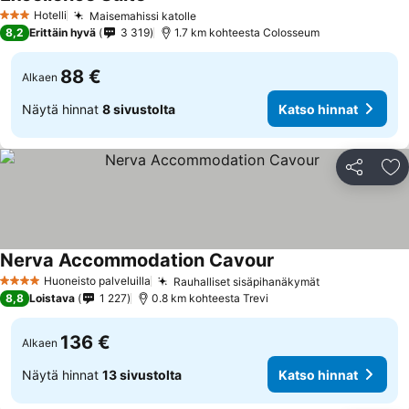
Katso hinnat
Hotelli
Maisemahissi katolle
Katso hinnat
3 Tähtiluokitus
8,2
Erittäin hyvä
3 319
1.7 km kohteesta Colosseum
88 €
Alkaen
Näytä hinnat
8 sivustolta
Katso hinnat
Jaa
Li
Nerva Accommodation Cavour
Katso hinnat
Huoneisto palveluilla
Rauhalliset sisäpihanäkymät
Katso hinnat
4 Tähtiluokitus
8,8
Loistava
1 227
0.8 km kohteesta Trevi
136 €
Alkaen
Näytä hinnat
13 sivustolta
Katso hinnat