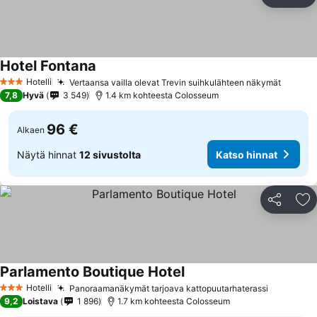
Jaa
Li
Hotel Fontana
Katso hinnat
Hotelli
Vertaansa vailla olevat Trevin suihkulähteen näkymät
Katso 
3 Tähtiluokitus
7,8
Hyvä
3 549
1.4 km kohteesta Colosseum
96 €
Alkaen
Näytä hinnat
12 sivustolta
Katso hinnat
Jaa
Li
Parlamento Boutique Hotel
Katso hinnat
Hotelli
Panoraamanäkymät tarjoava kattopuutarhaterassi
Katso hi
3 Tähtiluokitus
9,2
Loistava
1 896
1.7 km kohteesta Colosseum