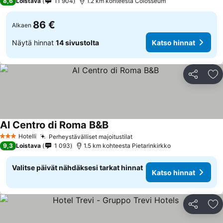
8,6
Loistava
11 904
1.2 km kohteesta Colosseum
86 €
Alkaen
Näytä hinnat
14 sivustolta
Katso hinnat
Jaa
Li
Al Centro di Roma B&B
Katso hinnat
Hotelli
Perheystävälliset majoitustilat
Katso hinnat
3 Tähtiluokitus
9,3
Loistava
1 093
1.5 km kohteesta Pietarinkirkko
Valitse päivät nähdäksesi tarkat hinnat
Katso hinnat
Jaa
Li