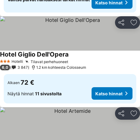
Katso hinnat
Jaa
Li
Hotel Giglio Dell'Opera
Katso hinnat
Hotelli
Tilavat perhehuoneet
Katso hinnat
3 Tähtiluokitus
6,0
3 847
1.2 km kohteesta Colosseum
72 €
Alkaen
Näytä hinnat
11 sivustolta
Katso hinnat
Jaa
Li