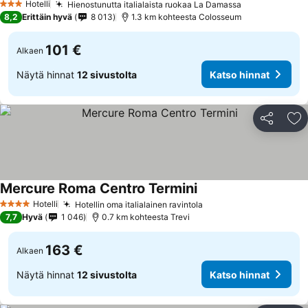
Hotelli
Hienostunutta italialaista ruokaa La Damassa
Katso hinnat
3 Tähtiluokitus
8,2
Erittäin hyvä
8 013
1.3 km kohteesta Colosseum
101 €
Alkaen
Näytä hinnat
12 sivustolta
Katso hinnat
Jaa
Li
Mercure Roma Centro Termini
Katso hinnat
Hotelli
Hotellin oma italialainen ravintola
Katso hinnat
4 Tähtiluokitus
7,7
Hyvä
1 046
0.7 km kohteesta Trevi
163 €
Alkaen
Näytä hinnat
12 sivustolta
Katso hinnat