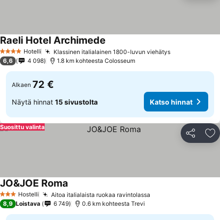
Raeli Hotel Archimede
Katso hinnat
Hotelli
Klassinen italialainen 1800-luvun viehätys
Katso hinnat
4 Tähtiluokitus
6,6
4 098
1.8 km kohteesta Colosseum
72 €
Alkaen
Näytä hinnat
15 sivustolta
Katso hinnat
Suosittu valinta
Jaa
Li
JO&JOE Roma
Katso hinnat
Hostelli
Aitoa italialaista ruokaa ravintolassa
Katso hinnat
3 Tähtiluokitus
8,9
Loistava
6 749
0.6 km kohteesta Trevi