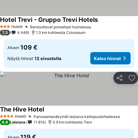
Hotel Trevi - Gruppo Trevi Hotels
Katso hinnat
Hotelli
Rentouttavat porealtaat huoneessa
Katso hinnat
3 Tähtiluokitus
7,3
4 446
1.3 km kohteesta Colosseum
109 €
Alkaen
Näytä hinnat
12 sivustolta
Katso hinnat
Jaa
Li
The Hive Hotel
Katso hinnat
Hotelli
Panoraamanäkymät tarjoava kattopuutarhaterassi
Katso h
4 Tähtiluokitus
8,8
Loistava
11 815
0.9 km kohteesta Trevi
119 €
Alkaen