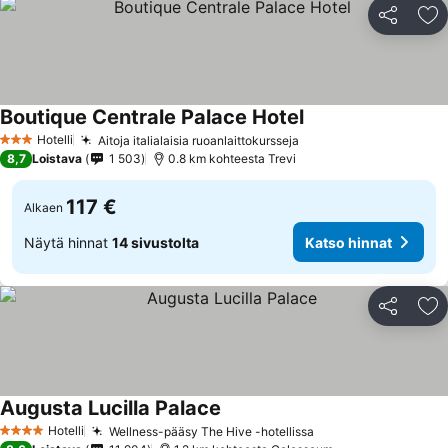
Jaa
Li
Boutique Centrale Palace Hotel
Katso hinnat
Hotelli
Aitoja italialaisia ruoanlaittokursseja
Katso hinnat
3 Tähtiluokitus
8,7
Loistava
1 503
0.8 km kohteesta Trevi
117 €
Alkaen
Näytä hinnat
14 sivustolta
Katso hinnat
Jaa
Li
Augusta Lucilla Palace
Katso hinnat
Hotelli
Wellness-pääsy The Hive -hotellissa
Katso hinnat
4 Tähtiluokitus