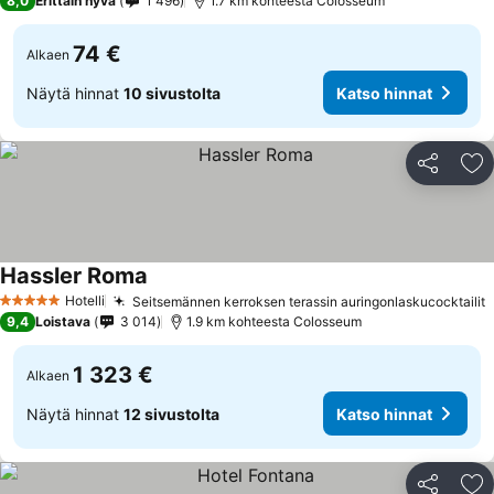
8,0
Erittäin hyvä
1 496
1.7 km kohteesta Colosseum
74 €
Alkaen
Näytä hinnat
10 sivustolta
Katso hinnat
Jaa
Li
Hassler Roma
Katso hinnat
Hotelli
Seitsemännen kerroksen terassin auringonlaskucocktailit
K
5 Tähtiluokitus
9,4
Loistava
3 014
1.9 km kohteesta Colosseum
1 323 €
Alkaen
Näytä hinnat
12 sivustolta
Katso hinnat