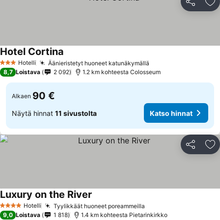
Jaa
Li
Hotel Cortina
Katso hinnat
Hotelli
Äänieristetyt huoneet katunäkymällä
Katso hinnat
3 Tähtiluokitus
8,7
Loistava
2 092
1.2 km kohteesta Colosseum
90 €
Alkaen
Näytä hinnat
11 sivustolta
Katso hinnat
Jaa
Li
Luxury on the River
Katso hinnat
Hotelli
Tyylikkäät huoneet poreammeilla
Katso hinnat
4 Tähtiluokitus
9,0
Loistava
1 818
1.4 km kohteesta Pietarinkirkko