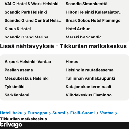
VALO Hotel & Work Helsinki
Scandic Simonkenttä
Scandic Park Helsinki
Hilton Helsinki Kalastajatorppa
Scandic Grand Central Helsinki
Break Sokos Hotel Flamingo
Klaus K Hotel
Hotel Arthur
Scandic Grand Marina
Marski by Scandic
Lisää nähtävyyksiä - Tikkurilan matkakeskus
Clarion Hotel Helsinki
Scandic Helsinki Aviapolis
Radisson Blu Seaside Hotel, Helsinki
Scandic Helsinki Aviacongress
Airport Helsinki-Vantaa
Himos
Comfort Hotel Helsinki Airport
Hilton Helsinki Airport
Pasilan asema
Helsingin rautatieasema
Scandic Hakaniemi
Scandic Kallio
Messukeskus Helsinki
Tallinnan vanhakaupunki
Holiday Inn Helsinki - Expo By Ihg
Scandic Pasila
Tykkimäki
Katajanokan terminaali
Original Sokos Hotel Tripla
Scandic Kaisaniemi
Särkänniemi
Viihdekeskus Flamingo
Crowne Plaza Helsinki - Hesperia By Ihg
Lapland Hotels Bulevardi
Tallinnan satama
Olympiastadion Helsinki
Original Sokos Hotel Presidentti
Hotel AX
Helsingin jäähalli
Hartwall Areena
Hotel Helka
Pilot Airport Hotel
Hotellihaku
Eurooppa
Suomi
Etelä-Suomi
Vantaa
Tikkurilan matkakeskus
Kamppi Shopping Center
Linnanmäki
Omena Hotel Helsinki City Centre
Skyline Airport Hotel
Suomenlinna
Vesipuisto Serena
Hotel Haaga Central Park
Clarion Hotel Aviapolis