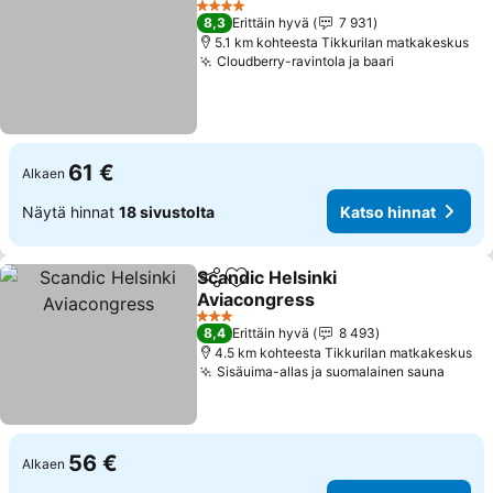
4 Tähtiluokitus
8,3
Erittäin hyvä
7 931
5.1 km kohteesta Tikkurilan matkakeskus
Cloudberry-ravintola ja baari
61 €
Alkaen
Näytä hinnat
18 sivustolta
Katso hinnat
Scandic Helsinki
Jaa
Lisää suosikkeihin
Aviacongress
3 Tähtiluokitus
8,4
Erittäin hyvä
8 493
4.5 km kohteesta Tikkurilan matkakeskus
Sisäuima-allas ja suomalainen sauna
56 €
Alkaen