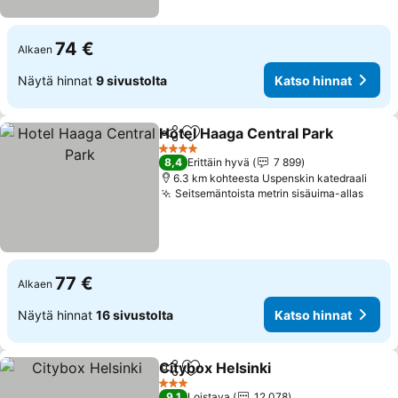
74 €
Alkaen
Näytä hinnat
9 sivustolta
Katso hinnat
Hotel Haaga Central Park
Jaa
Lisää suosikkeihin
4 Tähtiluokitus
8,4
Erittäin hyvä
7 899
6.3 km kohteesta Uspenskin katedraali
Seitsemäntoista metrin sisäuima-allas
77 €
Alkaen
Näytä hinnat
16 sivustolta
Katso hinnat
Citybox Helsinki
Jaa
Lisää suosikkeihin
3 Tähtiluokitus
9,1
Loistava
12 078