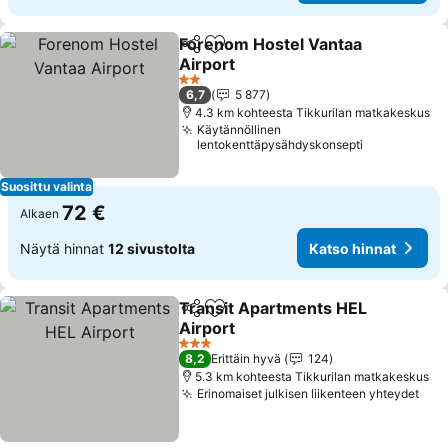
Forenom Hostel Vantaa
Jaa
Lisää suosikkeihin
Airport
2 Tähtiluokitus
6,7
5 877
4.3 km kohteesta Tikkurilan matkakeskus
Käytännöllinen
lentokenttäpysähdyskonsepti
Suosittu valinta
72 €
Alkaen
Näytä hinnat
12 sivustolta
Katso hinnat
Transit Apartments HEL
Jaa
Lisää suosikkeihin
Airport
3 Tähtiluokitus
8,2
Erittäin hyvä
124
5.3 km kohteesta Tikkurilan matkakeskus
Erinomaiset julkisen liikenteen yhteydet