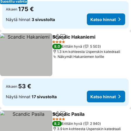
Suosittu valinta
175 €
Alkaen
Näytä hinnat
3 sivustolta
Katso hinnat
Scandic Hakaniemi
Jaa
Lisää suosikkeihin
4 Tähtiluokitus
8,0
Erittäin hyvä
5 503
1.3 km kohteesta Uspenskin katedraali
Näkymät Hakaniemen torille
53 €
Alkaen
Näytä hinnat
17 sivustolta
Katso hinnat
Scandic Pasila
Jaa
Lisää suosikkeihin
4 Tähtiluokitus
8,2
Erittäin hyvä
2 940
3.9 km kohteesta Uspenskin katedraali