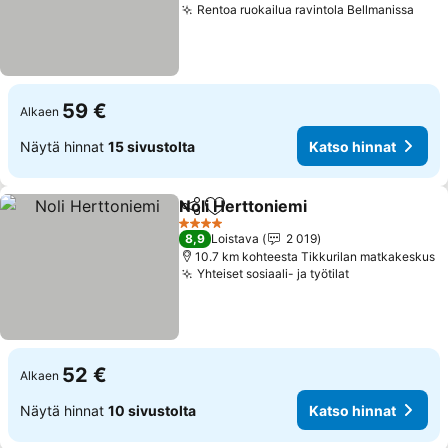
Rentoa ruokailua ravintola Bellmanissa
59 €
Alkaen
Näytä hinnat
15 sivustolta
Katso hinnat
Noli Herttoniemi
Jaa
Lisää suosikkeihin
4 Tähtiluokitus
8,9
Loistava
2 019
10.7 km kohteesta Tikkurilan matkakeskus
Yhteiset sosiaali- ja työtilat
52 €
Alkaen
Näytä hinnat
10 sivustolta
Katso hinnat