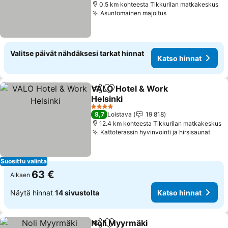
0.5 km kohteesta Tikkurilan matkakeskus
Asuntomainen majoitus
Valitse päivät nähdäksesi tarkat hinnat
Katso hinnat
VALO Hotel & Work
Jaa
Lisää suosikkeihin
Helsinki
4 Tähtiluokitus
8,7
Loistava
19 818
12.4 km kohteesta Tikkurilan matkakeskus
Kattoterassin hyvinvointi ja hirsisaunat
Suosittu valinta
63 €
Alkaen
Näytä hinnat
14 sivustolta
Katso hinnat
Noli Myyrmäki
Jaa