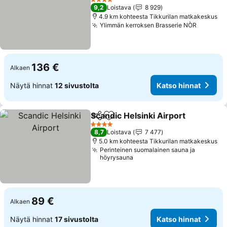
4 Tähtiluokitus
9,2
Loistava
8 929
4.9 km kohteesta Tikkurilan matkakeskus
Ylimmän kerroksen Brasserie NÒR
136 €
Alkaen
Näytä hinnat
12 sivustolta
Katso hinnat
Scandic Helsinki Airport
Jaa
Lisää suosikkeihin
4 Tähtiluokitus
8,7
Loistava
7 477
5.0 km kohteesta Tikkurilan matkakeskus
Perinteinen suomalainen sauna ja
höyrysauna
89 €
Alkaen
Näytä hinnat
17 sivustolta
Katso hinnat