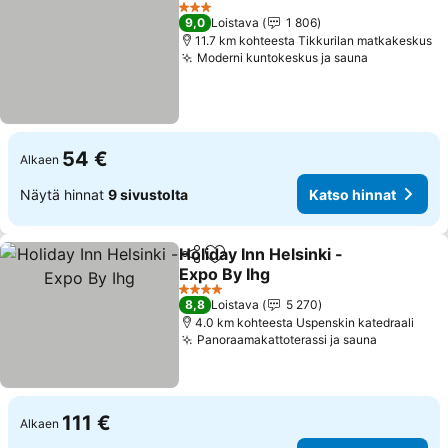
Lisää suosikkeihin
3 Tähtiluokitus
9,0
Loistava
1 806
11.7 km kohteesta Tikkurilan matkakeskus
Moderni kuntokeskus ja sauna
54 €
Alkaen
Näytä hinnat
9 sivustolta
Katso hinnat
Holiday Inn Helsinki -
Jaa
Lisää suosikkeihin
Expo By Ihg
4 Tähtiluokitus
8,8
Loistava
5 270
4.0 km kohteesta Uspenskin katedraali
Panoraamakattoterassi ja sauna
111 €
Alkaen