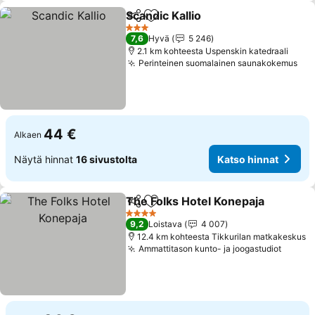
Scandic Kallio
Jaa
Lisää suosikkeihin
3 Tähtiluokitus
7,6
Hyvä
5 246
2.1 km kohteesta Uspenskin katedraali
Perinteinen suomalainen saunakokemus
44 €
Alkaen
Näytä hinnat
16 sivustolta
Katso hinnat
The Folks Hotel Konepaja
Jaa
Lisää suosikkeihin
4 Tähtiluokitus
9,2
Loistava
4 007
12.4 km kohteesta Tikkurilan matkakeskus
Ammattitason kunto- ja joogastudiot