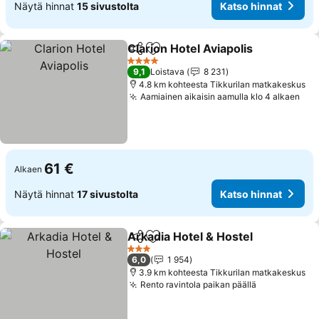
Näytä hinnat
15 sivustolta
Katso hinnat
Clarion Hotel Aviapolis
Jaa
Lisää suosikkeihin
4 Tähtiluokitus
9,1
Loistava
8 231
4.8 km kohteesta Tikkurilan matkakeskus
Aamiainen aikaisin aamulla klo 4 alkaen
61 €
Alkaen
Näytä hinnat
17 sivustolta
Katso hinnat
Arkadia Hotel & Hostel
Jaa
Lisää suosikkeihin
3 Tähtiluokitus
6,0
1 954
3.9 km kohteesta Tikkurilan matkakeskus
Rento ravintola paikan päällä