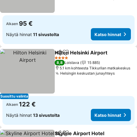
95 €
Alkaen
Näytä hinnat
11 sivustolta
Katso hinnat
Hilton Helsinki Airport
Jaa
Lisää suosikkeihin
4 Tähtiluokitus
8,8
Loistava
15 885
5.1 km kohteesta Tikkurilan matkakeskus
Helsingin keskustan junayhteys
Suosittu valinta
122 €
Alkaen
Näytä hinnat
13 sivustolta
Katso hinnat
Skyline Airport Hotel
Jaa
Lisää suosikkeihin