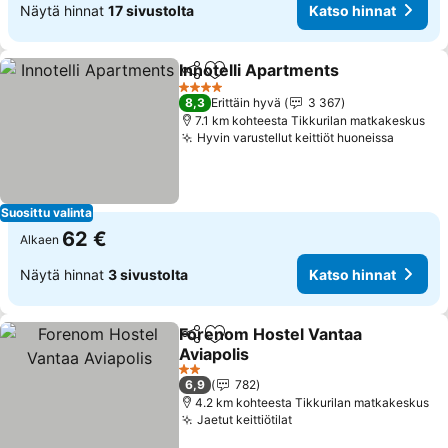
Näytä hinnat
17 sivustolta
Katso hinnat
Innotelli Apartments
Jaa
Lisää suosikkeihin
4 Tähtiluokitus
8,3
Erittäin hyvä
3 367
7.1 km kohteesta Tikkurilan matkakeskus
Hyvin varustellut keittiöt huoneissa
Suosittu valinta
62 €
Alkaen
Näytä hinnat
3 sivustolta
Katso hinnat
Forenom Hostel Vantaa
Jaa
Lisää suosikkeihin
Aviapolis
2 Tähtiluokitus
6,9
782
4.2 km kohteesta Tikkurilan matkakeskus
Jaetut keittiötilat