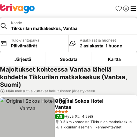
Suosikit
Kirjaud
Val
Kohde
Tikkurilan matkakeskus, Vantaa
Tulo-/lähtöpäivä
Asiakkaat ja huoneet
Päivämäärät
2 asiakasta, 1 huone
Järjestä
Suodata
Kartta
Majoitukset kohteessa Vantaa lähellä
kohdetta Tikkurilan matkakeskus (Vantaa,
Suomi)
Näin maksut vaikuttavat hakutulosten järjestykseen
Original Sokos Hotel
Jaa
Lisää suosikkeihin
Vantaa
4 Tähtiluokitus
7,8
Hyvä
4 598
0.3 km kohteesta Tikkurilan matkakeskus
Tikkurilan aseman liikenneyhteydet