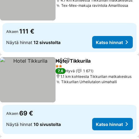
4.1 km kohteesta Tikkurilan matkakeskus
Tex-Mex-makuja ravintola Amarillossa
111 €
Alkaen
Näytä hinnat
12 sivustolta
Katso hinnat
Hotel Tikkurila
Jaa
Lisää suosikkeihin
2 Tähtiluokitus
7,6
Hyvä
1 671
1.1 km kohteesta Tikkurilan matkakeskus
Tikkurilan Urheilutalon uimahalli
69 €
Alkaen
Näytä hinnat
10 sivustolta
Katso hinnat