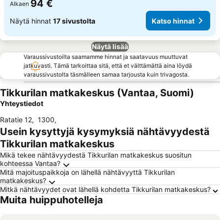
94 €
Alkaen
Näytä hinnat
17 sivustolta
Katso hinnat
Näytä lisää
Varaussivustoilta saamamme hinnat ja saatavuus muuttuvat
jatkuvasti. Tämä tarkoittaa sitä, että et välttämättä aina löydä
varaussivustolta täsmälleen samaa tarjousta kuin trivagosta.
Tikkurilan matkakeskus (Vantaa, Suomi)
Yhteystiedot
Ratatie 12
,
1300
,
Usein kysyttyjä kysymyksiä nähtävyydestä
Tikkurilan matkakeskus
Mikä tekee nähtävyydestä Tikkurilan matkakeskus suositun
kohteessa Vantaa?
Mitä majoituspaikkoja on lähellä nähtävyyttä Tikkurilan
matkakeskus?
Mitkä nähtävyydet ovat lähellä kohdetta Tikkurilan matkakeskus?
Muita huippuhotelleja