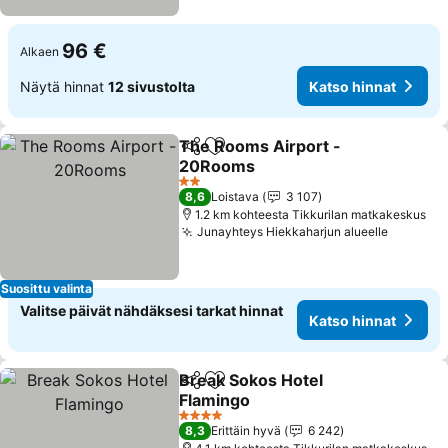
96 €
Alkaen
Näytä hinnat
12 sivustolta
Katso hinnat
The Rooms Airport -
Jaa
Lisää suosikkeihin
20Rooms
2 Tähtiluokitus
8,6
Loistava
3 107
1.2 km kohteesta Tikkurilan matkakeskus
Junayhteys Hiekkaharjun alueelle
Suosittu valinta
Valitse päivät nähdäksesi tarkat hinnat
Katso hinnat
Break Sokos Hotel
Jaa
Lisää suosikkeihin
Flamingo
4 Tähtiluokitus
8,3
Erittäin hyvä
6 242