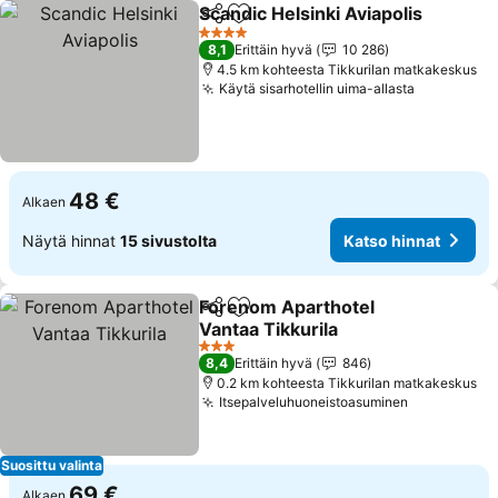
Scandic Helsinki Aviapolis
Jaa
Lisää suosikkeihin
4 Tähtiluokitus
8,1
Erittäin hyvä
10 286
4.5 km kohteesta Tikkurilan matkakeskus
Käytä sisarhotellin uima-allasta
48 €
Alkaen
Näytä hinnat
15 sivustolta
Katso hinnat
Forenom Aparthotel
Jaa
Lisää suosikkeihin
Vantaa Tikkurila
3 Tähtiluokitus
8,4
Erittäin hyvä
846
0.2 km kohteesta Tikkurilan matkakeskus
Itsepalveluhuoneistoasuminen
Suosittu valinta
69 €
Alkaen