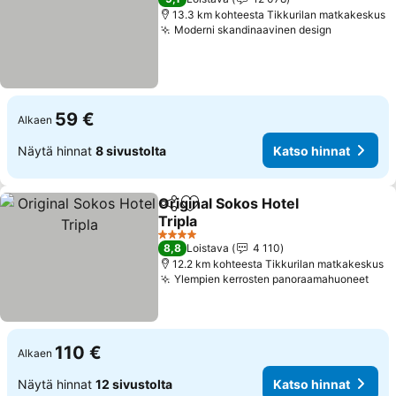
13.3 km kohteesta Tikkurilan matkakeskus
Moderni skandinaavinen design
59 €
Alkaen
Näytä hinnat
8 sivustolta
Katso hinnat
Original Sokos Hotel
Jaa
Lisää suosikkeihin
Tripla
4 Tähtiluokitus
8,8
Loistava
4 110
12.2 km kohteesta Tikkurilan matkakeskus
Ylempien kerrosten panoraamahuoneet
110 €
Alkaen
Näytä hinnat
12 sivustolta
Katso hinnat