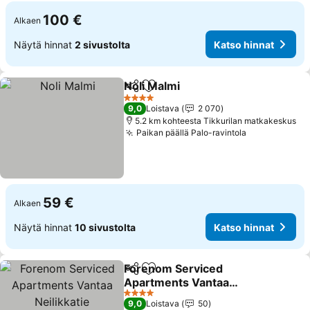
100 €
Alkaen
Näytä hinnat
2 sivustolta
Katso hinnat
Noli Malmi
Jaa
Lisää suosikkeihin
4 Tähtiluokitus
9,0
Loistava
2 070
5.2 km kohteesta Tikkurilan matkakeskus
Paikan päällä Palo-ravintola
59 €
Alkaen
Näytä hinnat
10 sivustolta
Katso hinnat
Forenom Serviced
Jaa
Lisää suosikkeihin
Apartments Vantaa
Neilikkatie
4 Tähtiluokitus
9,0
Loistava
50