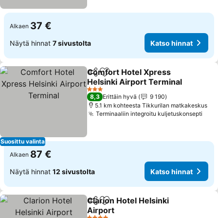
37 €
Alkaen
Näytä hinnat
7 sivustolta
Katso hinnat
Comfort Hotel Xpress
Jaa
Lisää suosikkeihin
Helsinki Airport Terminal
3 Tähtiluokitus
8,3
Erittäin hyvä
9 190
5.1 km kohteesta Tikkurilan matkakeskus
Terminaaliin integroitu kuljetuskonsepti
Suosittu valinta
87 €
Alkaen
Näytä hinnat
12 sivustolta
Katso hinnat
Clarion Hotel Helsinki
Jaa
Lisää suosikkeihin
Airport