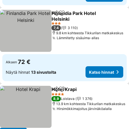
Finlandia Park Hotel
Jaa
Lisää suosikkeihin
Helsinki
3 Tähtiluokitus
7,4
3 110
9.8 km kohteesta Tikkurilan matkakeskus
Lämmitetty sisäuima-allas
72 €
Alkaen
Näytä hinnat
13 sivustolta
Katso hinnat
Hotel Krapi
Jaa
Lisää suosikkeihin
4 Tähtiluokitus
8,9
Loistava
1 376
13.9 km kohteesta Tikkurilan matkakeskus
Hirsimökkimajoitus järvinäköalalla