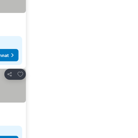
nnat
Lisää suosikkeihin
Jaa