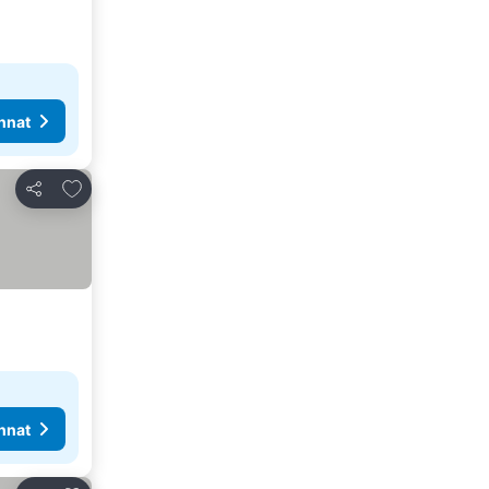
nnat
Lisää suosikkeihin
Jaa
nnat