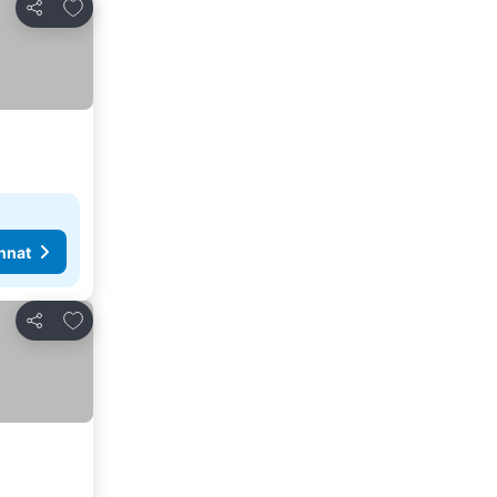
Lisää suosikkeihin
Jaa
nnat
Lisää suosikkeihin
Jaa