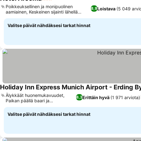
3 Tähtiluokitus
Poikkeuksellinen ja monipuolinen
Loistava
(5 049 arvi
8,9
aamiainen, Keskeinen sijainti lähellä
nähtävyyksiä
Valitse päivät nähdäksesi tarkat hinnat
Holiday Inn Express Munich Airport - Erding B
Älykkäät huonemukavuudet,
Erittäin hyvä
(1 971 arviota)
8,3
Paikan päällä baari ja
aurinkoterassi
Valitse päivät nähdäksesi tarkat hinnat