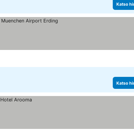
Katso hi
tus
Katso hi