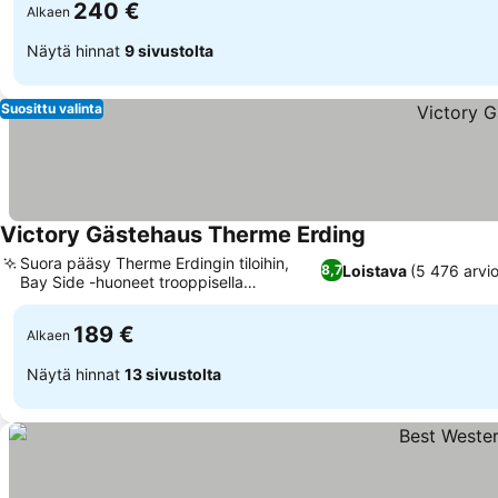
240 €
Alkaen
Näytä hinnat
9 sivustolta
Suosittu valinta
Victory Gästehaus Therme Erding
Suora pääsy Therme Erdingin tiloihin,
Loistava
(5 476 arvio
8,7
Bay Side -huoneet trooppisella
sisustuksella
189 €
Alkaen
Näytä hinnat
13 sivustolta