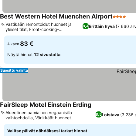
Best Western Hotel Muenchen Airport
4 Tähtiluo
Vastikään remontoidut huoneet ja
Erittäin hyvä
(7 660 arv
8,4
yleiset tilat, Front-cooking-
ravintolakokemus
83 €
Alkaen
Näytä hinnat
12 sivustolta
Suosittu valinta
FairSleep Motel Einstein Erding
Alueellinen aamiainen vegaanisilla
Loistava
(3 236 
8,5
vaihtoehdoilla, Värikkäät huoneet
alkuperäisillä taideteoksilla
Valitse päivät nähdäksesi tarkat hinnat