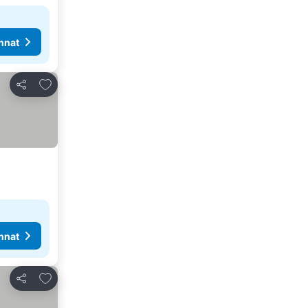
nnat
Lisää suosikkeihin
Jaa
nnat
Lisää suosikkeihin
Jaa