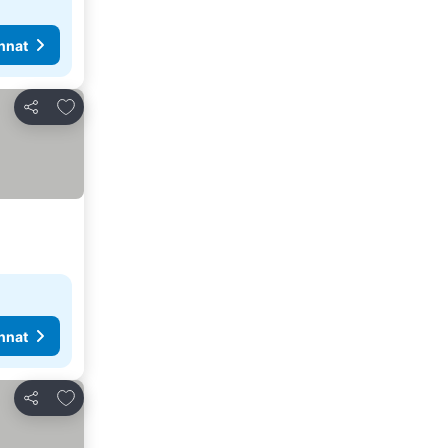
nnat
Lisää suosikkeihin
Jaa
nnat
Lisää suosikkeihin
Jaa