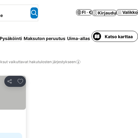
FI · €
Valikko
Kirjaudu
ne
Katso karttaa
Pysäköinti
Maksuton peruutus
Uima-allas
Puolihoito
Huoneisto 
ksut vaikuttavat hakutulosten järjestykseen
Lisää suosikkeihin
Jaa