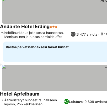
Andante Hotel Erding
3 Tähtiluokitus
Keittiönurkkaus jokaisessa huoneessa,
(3 477 arviota)
6,3
1
Monipuolinen ja runsas aamiaisbuffet
Valitse päivät nähdäksesi tarkat hinnat
Hotel Apfelbaum
Äänieristetyt huoneet rauhalliseen
Loistava
(9 808 arviota
9,2
lepoon, Poikkeuksellinen