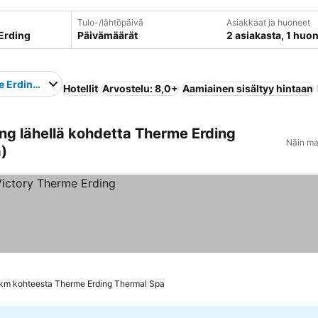
Tulo-/lähtöpäivä
Asiakkaat ja huoneet
Päivämäärät
2 asiakasta, 1 huo
 Erding Thermal Spa
Hotellit
Arvostelu: 8,0+
Aamiainen sisältyy hintaan
ng lähellä kohdetta Therme Erding
Näin ma
)
 km kohteesta Therme Erding Thermal Spa