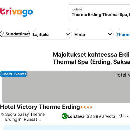
Kohde
Suodattimet
Lajittelu
Hinta
Therme
Majoitukset kohteessa Erdi
Thermal Spa (Erding, Saksa
Suosittu valinta
Hotel Victory Therme Erding
4 Tähtiluokitus
Suora pääsy Therme
Loistava
(33 389 arviota)
9,2
0.2
Erdingiin, Runsas
aamiaisbuffet