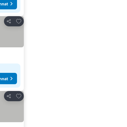
nnat
Lisää suosikkeihin
Jaa
nnat
Lisää suosikkeihin
Jaa