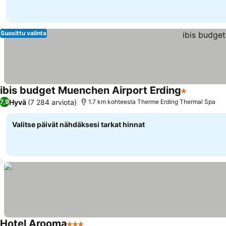
Suosittu valinta
ibis budget Muenchen Airport Erding
1 Tähtiluoki
Hyvä
(7 284 arviota)
7,9
1.7 km kohteesta Therme Erding Thermal Spa
Valitse päivät nähdäksesi tarkat hinnat
Hotel Arooma