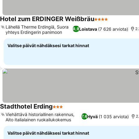
Hotel zum ERDINGER Weißbräu
4 Tähtiluokitus
Lähellä Therme Erdingiä, Suora
Loistava
(7 626 arviota)
8,9
2
yhteys Erdingerin panimoon
Valitse päivät nähdäksesi tarkat hinnat
Stadthotel Erding
3 Tähtiluokitus
Viehättävä historiallinen rakennus,
Hyvä
(1 035 arviota)
7,6
2
Aito italialainen ruokailukokemus
Valitse päivät nähdäksesi tarkat hinnat