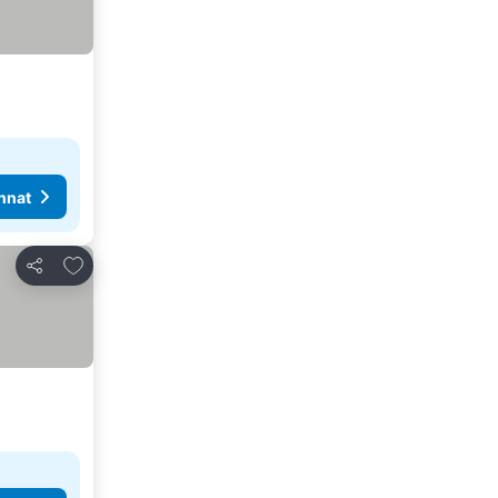
nnat
Lisää suosikkeihin
Jaa