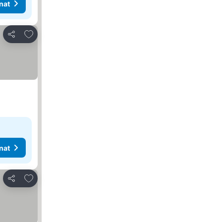
nat
Lisää suosikkeihin
Jaa
nat
Lisää suosikkeihin
Jaa