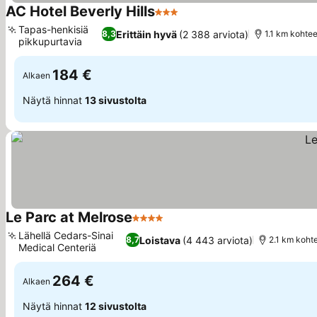
AC Hotel Beverly Hills
3 Tähtiluokitus
Katso hinnat
Tapas-henkisiä
Erittäin hyvä
(2 388 arviota)
8,3
1.1 km kohte
pikkupurtavia
Katso hinnat
184 €
Alkaen
Näytä hinnat
13 sivustolta
Le Parc at Melrose
4 Tähtiluokitus
Katso hinnat
Lähellä Cedars-Sinai
Loistava
(4 443 arviota)
8,7
2.1 km koht
Medical Centeriä
Katso hinnat
264 €
Alkaen
Näytä hinnat
12 sivustolta