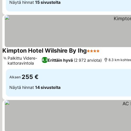
Näytä hinnat
15 sivustolta
Kimpton Hotel Wilshire By Ihg
4 Tähtiluokitus
Katso hinnat
Palkittu Videre-
Erittäin hyvä
(2 972 arviota)
8,3
8.3 km kohte
kattoravintola
Katso hinnat
255 €
Alkaen
Näytä hinnat
14 sivustolta