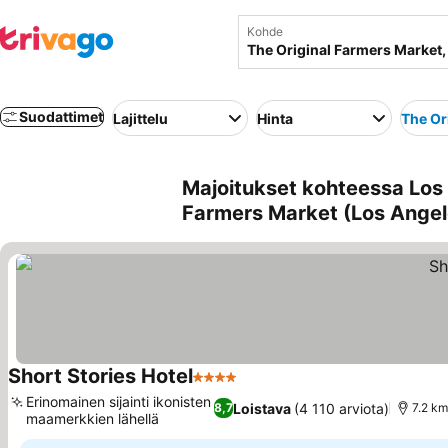
Kohde
Suodattimet
Lajittelu
Hinta
The Or
Majoitukset kohteessa Los 
Farmers Market (Los Angel
Short Stories Hotel
4 Tähtiluokitus
Katso hinnat
Erinomainen sijainti ikonisten
Loistava
(4 110 arviota)
8,7
7.2 km
maamerkkien lähellä
Katso hinnat