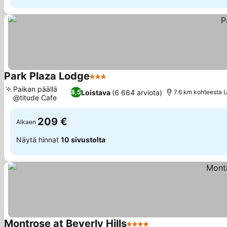
Park Plaza Lodge
3 Tähtiluokitus
Katso hinnat
Paikan päällä
Loistava
(6 664 arviota)
8,5
7.6 km kohteesta 
@titude Cafe
Katso hinnat
209 €
Alkaen
Näytä hinnat
10 sivustolta
Montrose at Beverly Hills