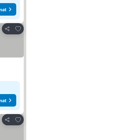
nat
Lisää suosikkeihin
Jaa
nat
Lisää suosikkeihin
Jaa