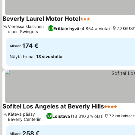
Beverly Laurel Motor Hotel
3 Tähtiluokitus
Katso hinnat
Vieressä klassinen
Erittäin hyvä
(4 854 arviota)
8,1
7.0 km koh
diner, Swingers
Katso hinnat
174 €
Alkaen
Näytä hinnat
13 sivustolta
Sofitel Los Angeles at Beverly Hills
4 Tähtiluokitu
Katso h
Kätevä pääsy
Loistava
(13 310 arviota)
8,8
7.2 km kohtees
Beverly Centeriin
Katso hinnat
258 €
Alkaen