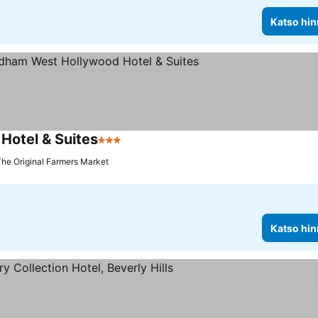
Katso hin
otel & Suites
3 Tähtiluokitus
Katso hinnat
The Original Farmers Market
Katso hin