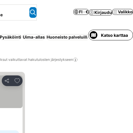
FI · €
Valikko
Kirjaudu
ne
Katso karttaa
Pysäköinti
Uima-allas
Huoneisto palveluilla
Maksuton peruutus
ksut vaikuttavat hakutulosten järjestykseen
Lisää suosikkeihin
Jaa