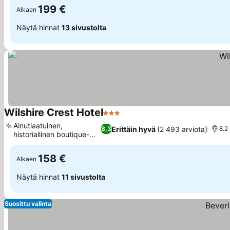
199 €
Alkaen
Näytä hinnat
13 sivustolta
Wilshire Crest Hotel
3 Tähtiluokitus
Katso hinnat
Ainutlaatuinen,
Erittäin hyvä
(2 493 arviota)
8,3
8.2
historiallinen boutique-
Katso hinnat
viehätys
158 €
Alkaen
Näytä hinnat
11 sivustolta
Suosittu valinta