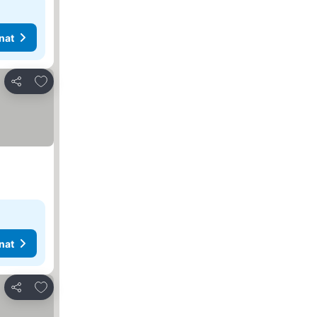
nat
Lisää suosikkeihin
Jaa
nat
Lisää suosikkeihin
Jaa