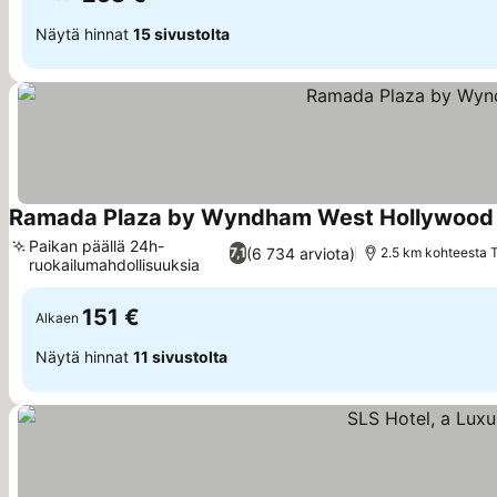
Näytä hinnat
15 sivustolta
Ramada Plaza by Wyndham West Hollywood H
Paikan päällä 24h-
(6 734 arviota)
7,1
2.5 km kohteesta 
ruokailumahdollisuuksia
Katso hinnat
151 €
Alkaen
Näytä hinnat
11 sivustolta