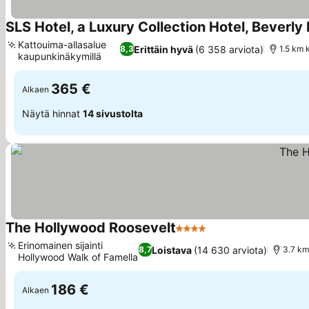
SLS Hotel, a Luxury Collection Hotel, Beverly H
Kattouima-allasalue
Erittäin hyvä
(6 358 arviota)
8,3
1.5 km 
kaupunkinäkymillä
Katso hinnat
365 €
Alkaen
Näytä hinnat
14 sivustolta
The Hollywood Roosevelt
4 Tähtiluokitus
Katso hinnat
Erinomainen sijainti
Loistava
(14 630 arviota)
8,7
3.7 km
Hollywood Walk of Famella
Katso hinnat
186 €
Alkaen