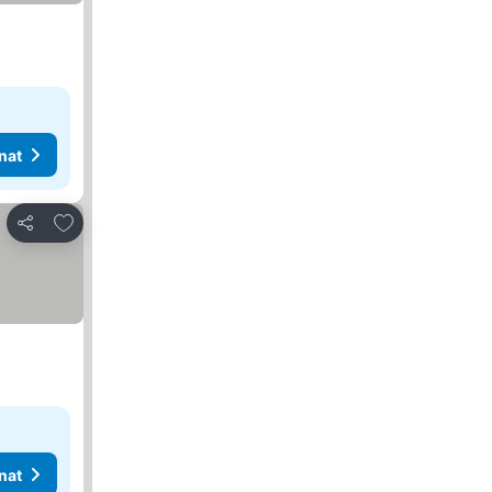
nat
Lisää suosikkeihin
Jaa
nat