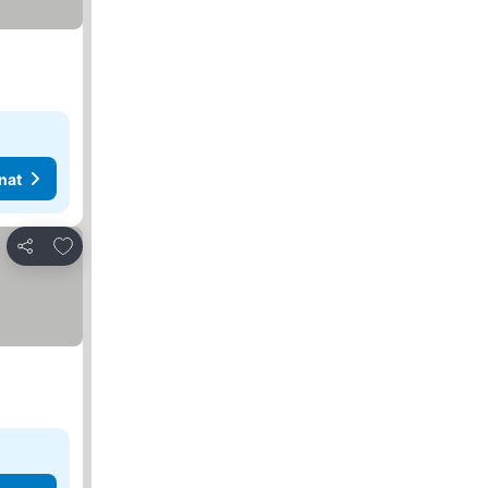
nat
Lisää suosikkeihin
Jaa