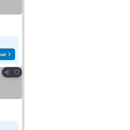
nat
Lisää suosikkeihin
Jaa