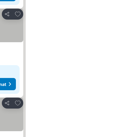
Lisää suosikkeihin
Jaa
nat
Lisää suosikkeihin
Jaa