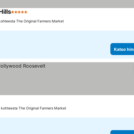
ills
5 Tähtiluokitus
Katso hinnat
kohteesta The Original Farmers Market
Katso hin
 kohteesta The Original Farmers Market