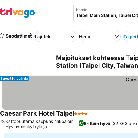
Kohde
Suodattimet
Lajittelu
Hinta
Taipei
Majoitukset kohteessa Taipe
Station (Taipei City, Taiwan
Suosittu valinta
Caesar Park Hotel Taipei
4 Tähtiluokitus
Katso hinnat
Kattopuutarha kaupunkinäköaloin,
Erittäin hyvä
(32 863 arvi
8,1
Hyvinvointikylpylä ja
Katso hinnat
hierontapalvelut