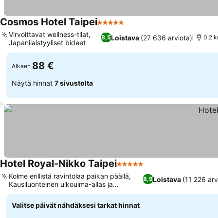
Cosmos Hotel Taipei
5 Tähtiluokitus
Katso hinnat
Virvoittavat wellness-tilat,
Loistava
(27 636 arviota)
8,5
0.2 k
Japanilaistyyliset bideet
Katso hinnat
88 €
Alkaen
Näytä hinnat
7 sivustolta
Hotel Royal-Nikko Taipei
5 Tähtiluokitus
Katso hinnat
Kolme erillistä ravintolaa paikan päällä,
Loistava
(11 226 arv
8,9
Kausiluonteinen ulkouima-allas ja
Katso hinnat
kuntokeskus
Valitse päivät nähdäksesi tarkat hinnat