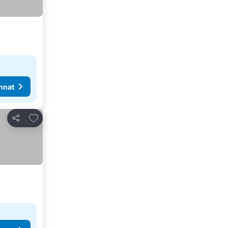
nnat
Lisää suosikkeihin
Jaa