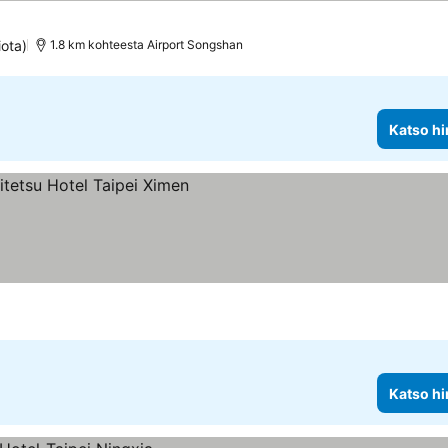
iota)
1.8 km kohteesta Airport Songshan
Katso hi
us
innat
Katso hi