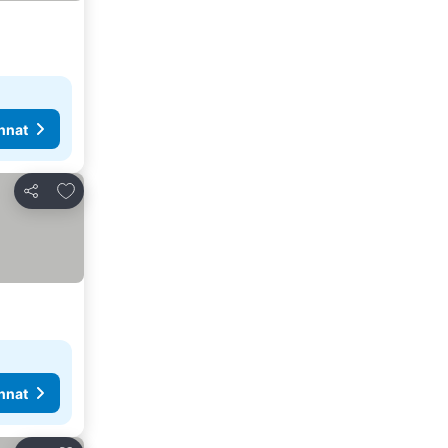
nnat
Lisää suosikkeihin
Jaa
nnat