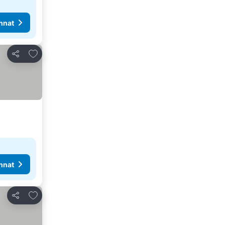
nnat
Lisää suosikkeihin
Jaa
nnat
Lisää suosikkeihin
Jaa