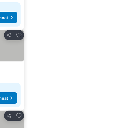
nnat
Lisää suosikkeihin
Jaa
nnat
Lisää suosikkeihin
Jaa