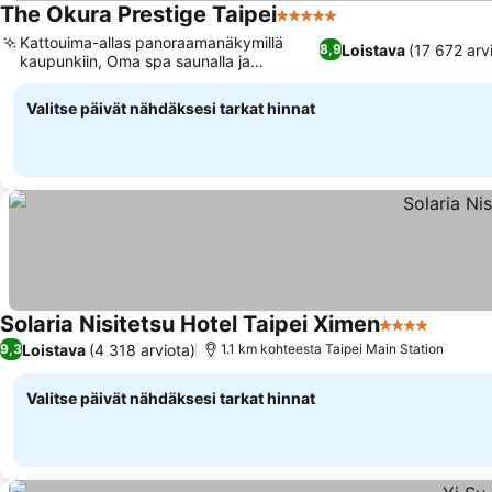
The Okura Prestige Taipei
5 Tähtiluokitus
Katso hinnat
Kattouima-allas panoraamanäkymillä
Loistava
(17 672 arv
8,9
kaupunkiin, Oma spa saunalla ja
Katso hinnat
höyrysaunalla
Valitse päivät nähdäksesi tarkat hinnat
Solaria Nisitetsu Hotel Taipei Ximen
4 Tähtiluokit
Katso h
Loistava
(4 318 arviota)
9,3
1.1 km kohteesta Taipei Main Station
Valitse päivät nähdäksesi tarkat hinnat