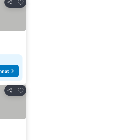
Lisää suosikkeihin
Jaa
nnat
Lisää suosikkeihin
Jaa