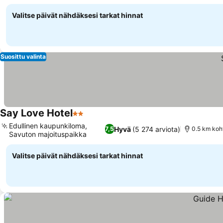
Katso hinnat
Valitse päivät nähdäksesi tarkat hinnat
Suosittu valinta
Say Love Hotel
2 Tähtiluokitus
Katso hinnat
Edullinen kaupunkiloma,
Hyvä
(5 274 arviota)
7,5
0.5 km koh
Savuton majoituspaikka
Katso hinnat
Valitse päivät nähdäksesi tarkat hinnat