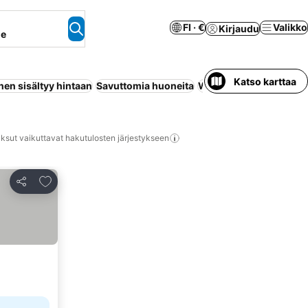
FI · €
Valikko
Kirjaudu
ne
Katso karttaa
en sisältyy hintaan
Savuttomia huoneita
Wi-Fi
Huoneisto palvel
ksut vaikuttavat hakutulosten järjestykseen
Lisää suosikkeihin
Jaa