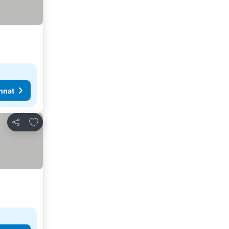
nnat
Lisää suosikkeihin
Jaa