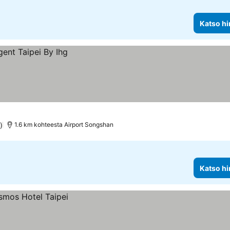
Katso hi
)
1.6 km kohteesta Airport Songshan
Katso hi