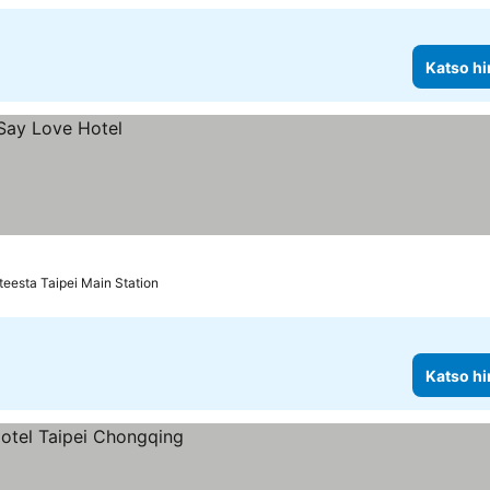
Katso hi
teesta Taipei Main Station
Katso hi