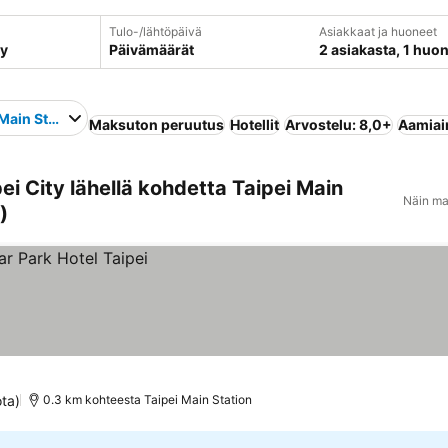
Tulo-/lähtöpäivä
Asiakkaat ja huoneet
Päivämäärät
2 asiakasta, 1 huo
 Main Station
Maksuton peruutus
Hotellit
Arvostelu: 8,0+
Aamiain
i City lähellä kohdetta Taipei Main
Näin ma
)
ota)
0.3 km kohteesta Taipei Main Station