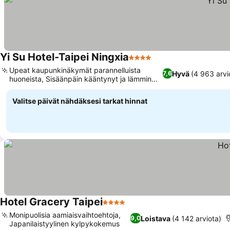
Yi Su Hotel-Taipei Ningxia
4 Tähtiluokitus
Katso hinnat
Upeat kaupunkinäkymät parannelluista
Hyvä
(4 963 arvi
7,6
huoneista, Sisäänpäin kääntynyt ja lämmin
Katso hinnat
sisustus
Valitse päivät nähdäksesi tarkat hinnat
Hotel Gracery Taipei
4 Tähtiluokitus
Katso hinnat
Monipuolisia aamiaisvaihtoehtoja,
Loistava
(4 142 arviota)
9,0
Japanilaistyylinen kylpykokemus