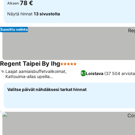
78 €
Alkaen
Näytä hinnat
13 sivustolta
Suosittu valinta
Regent Taipei By Ihg
5 Tähtiluokitus
Katso hinnat
Laajat aamiaisbuffetvalikoimat,
Loistava
(37 504 arviota
9,1
Kattouima-allas upeilla
Katso hinnat
kaupunkinäkymillä
Valitse päivät nähdäksesi tarkat hinnat