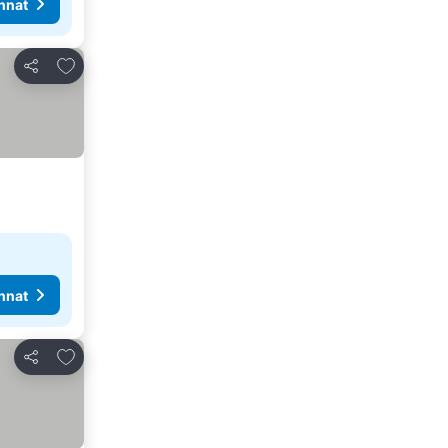
nnat
Lisää suosikkeihin
Jaa
nnat
Lisää suosikkeihin
Jaa