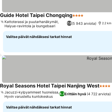
Guide Hotel Taipei Chongqing
4 Tähtiluokitus
Katso hinnat
Kattoterassi ja puutarhanäkymät,
(5 943 arviota)
7,0
2.2 km
Haiyue-ravintola ja loungebaari
Katso hinnat
Valitse päivät nähdäksesi tarkat hinnat
Royal Seasons Hotel Taipei Nanjing West
4 Täht
Jacuzzi-kylpyammeet huoneissa,
Erittäin hyvä
(4 722 arviota)
8,3
Hyvin varusteltu kuntokeskus
Katso hinnat
Valitse päivät nähdäksesi tarkat hinnat