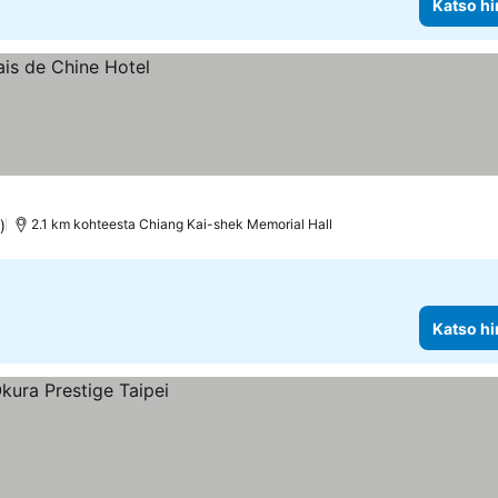
Katso hi
)
2.1 km kohteesta Chiang Kai-shek Memorial Hall
Katso hi