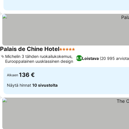
Palais de Chine Hotel
5 Tähtiluokitus
Katso hinnat
Michelin 3 tähden ruokailukokemus,
Loistava
(20 995 arviota
8,9
Eurooppalainen uusklassinen design
Katso hinnat
136 €
Alkaen
Näytä hinnat
10 sivustolta