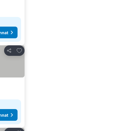
nnat
Lisää suosikkeihin
Jaa
nnat