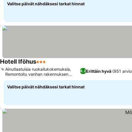
Valitse päivät nähdäksesi tarkat hinnat
Hotell Iföhus
3 Tähtiluokitus
Ainutlaatuisia ruokailukokemuksia,
Erittäin hyvä
(951 arvio
8,2
Remontoitu vanhan rakennuksen
viehätys
Valitse päivät nähdäksesi tarkat hinnat