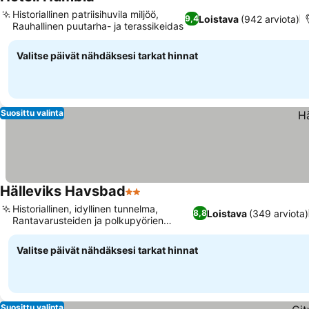
Historiallinen patriisihuvila miljöö,
Loistava
(942 arviota)
9,4
Rauhallinen puutarha- ja terassikeidas
Valitse päivät nähdäksesi tarkat hinnat
Suosittu valinta
Hälleviks Havsbad
2 Tähtiluokitus
Historiallinen, idyllinen tunnelma,
Loistava
(349 arviota)
8,8
Rantavarusteiden ja polkupyörien
vuokraus
Valitse päivät nähdäksesi tarkat hinnat
Suosittu valinta