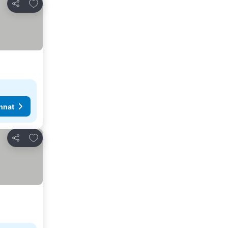
Lisää suosikkeihin
Jaa
nnat
Lisää suosikkeihin
Jaa