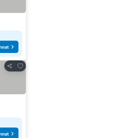
nnat
Lisää suosikkeihin
Jaa
nnat