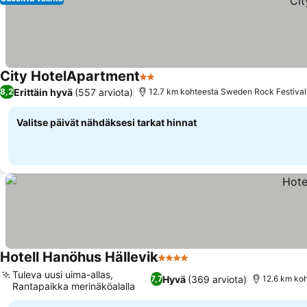
City HotelApartment
2 Tähtiluokitus
Erittäin hyvä
(557 arviota)
8,2
12.7 km kohteesta Sweden Rock Festival
Valitse päivät nähdäksesi tarkat hinnat
Hotell Hanöhus Hällevik
4 Tähtiluokitus
Tuleva uusi uima-allas,
Hyvä
(369 arviota)
7,7
12.6 km ko
Rantapaikka merinäköalalla