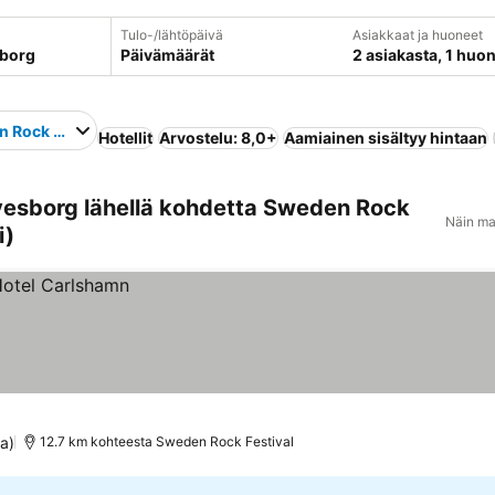
Tulo-/lähtöpäivä
Asiakkaat ja huoneet
Päivämäärät
2 asiakasta, 1 huo
 Rock Festival
Hotellit
Arvostelu: 8,0+
Aamiainen sisältyy hintaan
vesborg lähellä kohdetta Sweden Rock
Näin ma
i)
ta)
12.7 km kohteesta Sweden Rock Festival