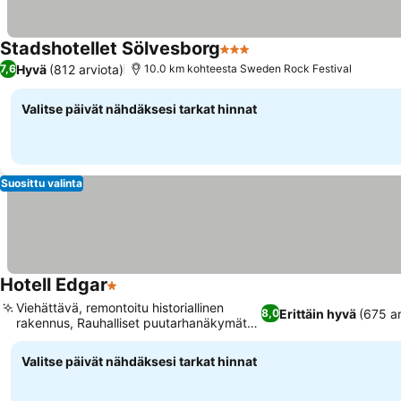
Stadshotellet Sölvesborg
3 Tähtiluokitus
Hyvä
(812 arviota)
7,6
10.0 km kohteesta Sweden Rock Festival
Valitse päivät nähdäksesi tarkat hinnat
Suosittu valinta
Hotell Edgar
1 Tähtiluokitus
Viehättävä, remontoitu historiallinen
Erittäin hyvä
(675 ar
8,0
rakennus, Rauhalliset puutarhanäkymät
huoneista
Valitse päivät nähdäksesi tarkat hinnat