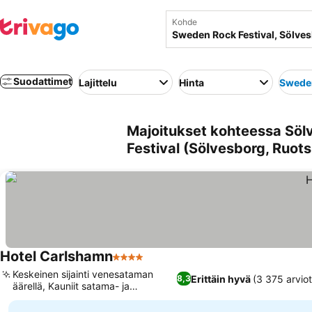
Kohde
Suodattimet
Lajittelu
Hinta
Sweden
Majoitukset kohteessa Söl
Festival (Sölvesborg, Ruots
Hotel Carlshamn
4 Tähtiluokitus
Keskeinen sijainti venesataman
Erittäin hyvä
(3 375 arvio
8,3
äärellä, Kauniit satama- ja
jokimaisemat