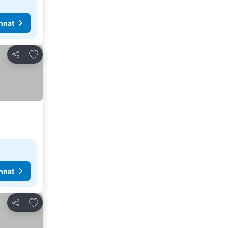
nnat
Lisää suosikkeihin
Jaa
nnat
Lisää suosikkeihin
Jaa