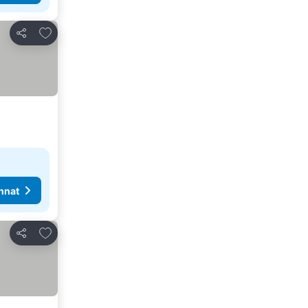
Lisää suosikkeihin
Jaa
nnat
Lisää suosikkeihin
Jaa