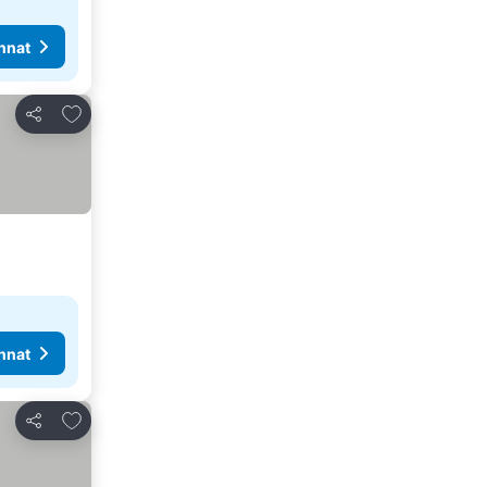
nnat
Lisää suosikkeihin
Jaa
nnat
Lisää suosikkeihin
Jaa