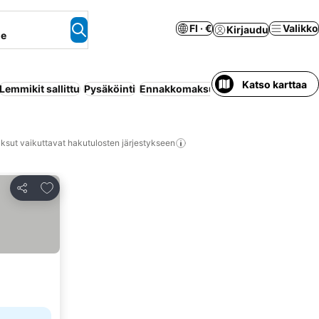
FI · €
Valikko
Kirjaudu
ne
Katso karttaa
Lemmikit sallittu
Pysäköinti
Ennakkomaksua ei tarvita
Aamiaisma
ksut vaikuttavat hakutulosten järjestykseen
Lisää suosikkeihin
Jaa