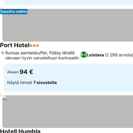
Suosittu valinta
Port Hotel
3 Tähtiluokitus
Runsas aamiaisbuffet, Pääsy lähellä
Loistava
(2 299 arviota
9,0
olevaan hyvin varusteltuun kuntosaliin
94 €
Alkaen
Näytä hinnat
7 sivustolta
Hotell Humbla