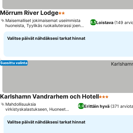
Mörrum River Lodge
2 Tähtiluokitus
Maisemalliset jokimaisemat useimmista
Loistava
(149 arvi
8,5
huoneista, Tyylikäs ruokailuterassi joen
rannalla
Valitse päivät nähdäksesi tarkat hinnat
Suosittu valinta
Karlshamn Vandrarhem och Hotell
3 Tähtiluokitus
Mahdollisuuksia
Erittäin hyvä
(371 arviot
8,0
virkistyskalastukseen, Huoneet
omalla suihkulla ja wc:llä
Valitse päivät nähdäksesi tarkat hinnat