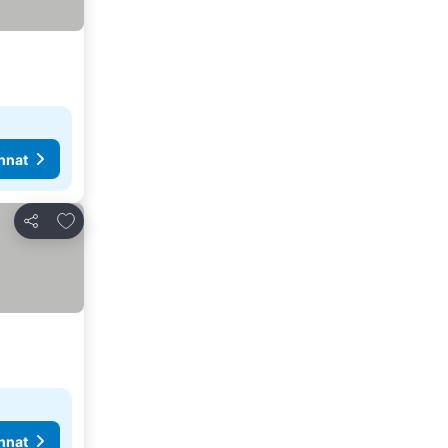
nnat
Lisää suosikkeihin
Jaa
nnat