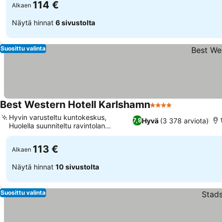
114 €
Alkaen
Näytä hinnat
6 sivustolta
Suosittu valinta
Best Western Hotell Karlshamn
4 Tähtiluokitus
Hyvin varusteltu kuntokeskus,
Hyvä
(3 378 arviota)
7,9
Huolella suunniteltu ravintolan
sisustus
113 €
Alkaen
Näytä hinnat
10 sivustolta
Suosittu valinta