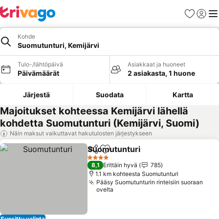
Suosikit
Kirjaud
Val
Kohde
Suomutunturi, Kemijärvi
Tulo-/lähtöpäivä
Asiakkaat ja huoneet
Päivämäärät
2 asiakasta, 1 huone
Järjestä
Suodata
Kartta
Majoitukset kohteessa Kemijärvi lähellä
kohdetta Suomutunturi (Kemijärvi, Suomi)
Näin maksut vaikuttavat hakutulosten järjestykseen
Suomutunturi
Jaa
Lisää suosikkeihin
4 Tähtiluokitus
8,1
Erittäin hyvä
785
1.1 km kohteesta Suomutunturi
Pääsy Suomutunturin rinteisiin suoraan
ovelta
Suosittu valinta