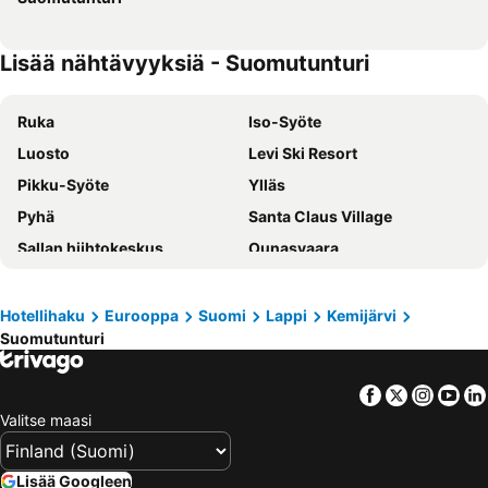
Lisää nähtävyyksiä - Suomutunturi
Ruka
Iso-Syöte
Luosto
Levi Ski Resort
Pikku-Syöte
Ylläs
Pyhä
Santa Claus Village
Sallan hiihtokeskus
Ounasvaara
Kemi Snowcastle
Arctic Circle
Pyhä
Levi Golf
Hotellihaku
Eurooppa
Suomi
Lappi
Kemijärvi
Suomutunturi
SantaPark
Suomutunturi
Rovaniemen rautatieasema
Rovaniemi 150
Facebook
Twitter
Insta
Yo
Rovaniemi Airport
Tankavaaran Kultakylä
Valitse maasi
Oulangan luontokeskus
RanuaZoo
Kittilän lentoasema
Rovaniemen keskuskenttä
Lisää Googleen