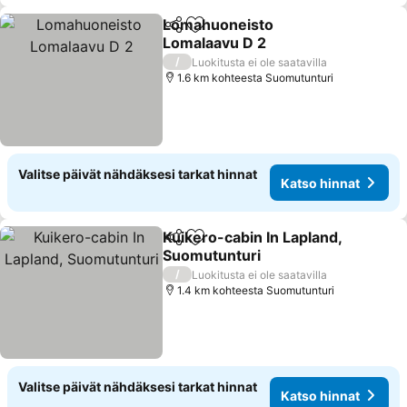
Lomahuoneisto
Jaa
Lisää suosikkeihin
Lomalaavu D 2
/
Luokitusta ei ole saatavilla
1.6 km kohteesta Suomutunturi
Valitse päivät nähdäksesi tarkat hinnat
Katso hinnat
Kuikero-cabin In Lapland,
Jaa
Lisää suosikkeihin
Suomutunturi
/
Luokitusta ei ole saatavilla
1.4 km kohteesta Suomutunturi
Valitse päivät nähdäksesi tarkat hinnat
Katso hinnat