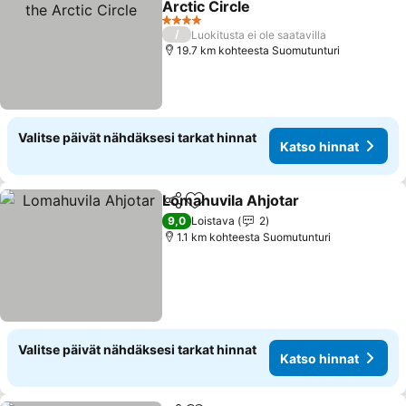
Arctic Circle
4 Tähtiluokitus
/
Luokitusta ei ole saatavilla
19.7 km kohteesta Suomutunturi
Valitse päivät nähdäksesi tarkat hinnat
Katso hinnat
Lomahuvila Ahjotar
Jaa
Lisää suosikkeihin
9,0
Loistava
2
1.1 km kohteesta Suomutunturi
Valitse päivät nähdäksesi tarkat hinnat
Katso hinnat