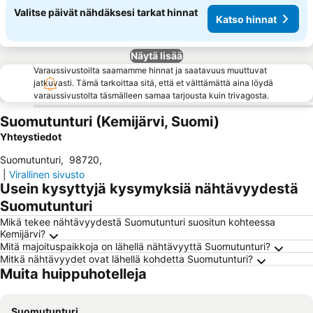
Valitse päivät nähdäksesi tarkat hinnat
Katso hinnat
Näytä lisää
Varaussivustoilta saamamme hinnat ja saatavuus muuttuvat
jatkuvasti. Tämä tarkoittaa sitä, että et välttämättä aina löydä
varaussivustolta täsmälleen samaa tarjousta kuin trivagosta.
Suomutunturi (Kemijärvi, Suomi)
Yhteystiedot
Suomutunturi
,
98720
,
|
Virallinen sivusto
Usein kysyttyjä kysymyksiä nähtävyydestä
Suomutunturi
Mikä tekee nähtävyydestä Suomutunturi suositun kohteessa
Kemijärvi?
Mitä majoituspaikkoja on lähellä nähtävyyttä Suomutunturi?
Mitkä nähtävyydet ovat lähellä kohdetta Suomutunturi?
Muita huippuhotelleja
Suomutunturi