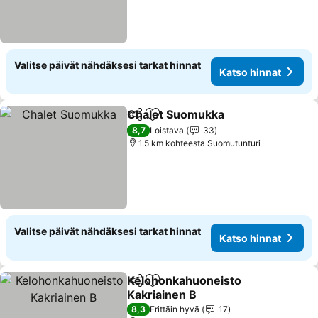
Valitse päivät nähdäksesi tarkat hinnat
Katso hinnat
Chalet Suomukka
Jaa
Lisää suosikkeihin
8,7
Loistava
33
1.5 km kohteesta Suomutunturi
Valitse päivät nähdäksesi tarkat hinnat
Katso hinnat
Kelohonkahuoneisto
Jaa
Lisää suosikkeihin
Kakriainen B
8,3
Erittäin hyvä
17