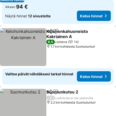
94 €
Alkaen
Näytä hinnat
12 sivustolta
Katso hinnat
Kelohonkahuoneisto
Jaa
Lisää suosikkeihin
Kakriainen A
8,5
Loistava
14
1.7 km kohteesta Suomutunturi
Valitse päivät nähdäksesi tarkat hinnat
Katso hinnat
Suomunkutsu 2
Jaa
Lisää suosikkeihin
/
Luokitusta ei ole saatavilla
2.2 km kohteesta Suomutunturi