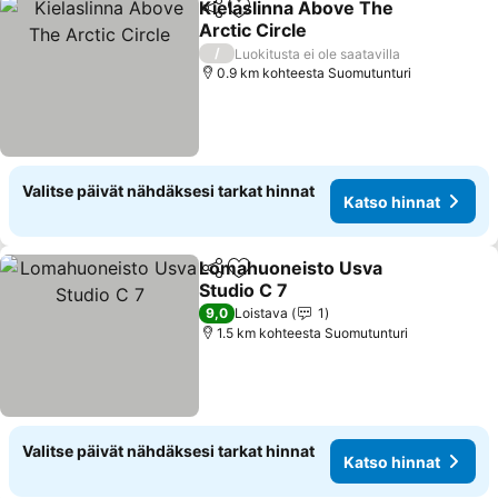
Kielaslinna Above The
Jaa
Lisää suosikkeihin
Arctic Circle
/
Luokitusta ei ole saatavilla
0.9 km kohteesta Suomutunturi
Valitse päivät nähdäksesi tarkat hinnat
Katso hinnat
Lomahuoneisto Usva
Jaa
Lisää suosikkeihin
Studio C 7
9,0
Loistava
1
1.5 km kohteesta Suomutunturi
Valitse päivät nähdäksesi tarkat hinnat
Katso hinnat