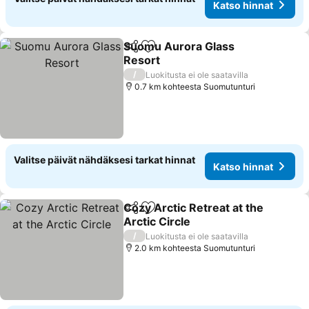
Katso hinnat
Suomu Aurora Glass
Jaa
Lisää suosikkeihin
Resort
/
Luokitusta ei ole saatavilla
0.7 km kohteesta Suomutunturi
Valitse päivät nähdäksesi tarkat hinnat
Katso hinnat
Cozy Arctic Retreat at the
Jaa
Lisää suosikkeihin
Arctic Circle
/
Luokitusta ei ole saatavilla
2.0 km kohteesta Suomutunturi