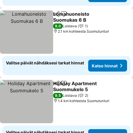
Lomahuoneisto
Jaa
Lisää suosikkeihin
Suomukas 6 B
9,0
Loistava
1
2.1 km kohteesta Suomutunturi
Valitse päivät nähdäksesi tarkat hinnat
Katso hinnat
Holiday Apartment
Jaa
Lisää suosikkeihin
Suommukelo 5
9,5
Loistava
2
1.4 km kohteesta Suomutunturi
Valitse päivät nähdäksesi tarkat hinnat