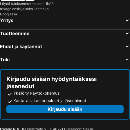
Kemin rautatieasema
Kemijärven rautatieasema
Löydä tuloksemme helposti: lisää
trivago ensisijaiseksi lähteeksi
Kemi-Tornio Airport
Kuusamon lentoasema
Googlessa.
Yritys
Sodankylän elokuvajuhlat
Kuusamon suurpetokeskus
Lapland Safaris
Korundi
Tuotteemme
Sodankylä Airport
Arktikum
Arctic Lapland Rally
Rovaniemi Bus Station
Ehdot ja käytännöt
Tuki
Kirjaudu sisään hyödyntääksesi
jäsenedut
Yksilöity käyttökokemus
Kanta-asiakastarjoukset ja jäsenhinnat
Kirjaudu sisään
trivago N.V.
, Kesselstraße 5 – 7, 40221 Düsseldorf, Saksa