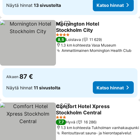
Näytä hinnat
13 sivustolta
Katso hinnat
Mornington Hotel
Jaa
Lisää suosikkeihin
Stockholm City
4 Tähtiluokitus
8,5
Loistava
11 629
1.3 km kohteesta Vasa Museum
Ammattimainen Mornington Health Club
87 €
Alkaen
Näytä hinnat
11 sivustolta
Katso hinnat
Comfort Hotel Xpress
Jaa
Lisää suosikkeihin
Stockholm Central
3 Tähtiluokitus
7,7
Hyvä
16 286
1.3 km kohteesta Tukholman vanhakaupunki
Rentouttavat sauna- ja hierontapalvelut