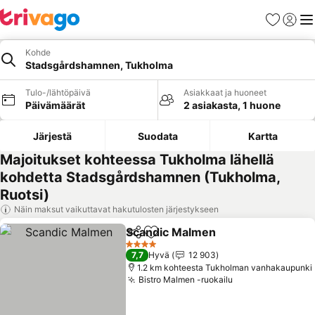
Suosikit
Kirjaud
Val
Kohde
Stadsgårdshamnen, Tukholma
Tulo-/lähtöpäivä
Asiakkaat ja huoneet
Päivämäärät
2 asiakasta, 1 huone
Järjestä
Suodata
Kartta
Majoitukset kohteessa Tukholma lähellä
kohdetta Stadsgårdshamnen (Tukholma,
Ruotsi)
Näin maksut vaikuttavat hakutulosten järjestykseen
Scandic Malmen
Jaa
Lisää suosikkeihin
4 Tähtiluokitus
7,7
Hyvä
12 903
1.2 km kohteesta Tukholman vanhakaupunki
Bistro Malmen -ruokailu