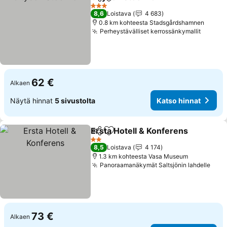
Jaa
Lisää suosikkeihin
3 Tähtiluokitus
8,6
Loistava
4 683
0.8 km kohteesta Stadsgårdshamnen
Perheystävälliset kerrossänkymallit
62 €
Alkaen
Näytä hinnat
5 sivustolta
Katso hinnat
Ersta Hotell & Konferens
Jaa
Lisää suosikkeihin
2 Tähtiluokitus
8,5
Loistava
4 174
1.3 km kohteesta Vasa Museum
Panoraamanäkymät Saltsjönin lahdelle
73 €
Alkaen