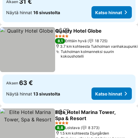
31 €
Alkaen
Näytä hinnat
16 sivustolta
Katso hinnat
Quality Hotel Globe
Jaa
Lisää suosikkeihin
4 Tähtiluokitus
8,1
Erittäin hyvä
18 725
3.7 km kohteesta Tukholman vanhakaupunki
Tukholman kolmanneksi suurin
kokoushotelli
63 €
Alkaen
Näytä hinnat
13 sivustolta
Katso hinnat
Elite Hotel Marina Tower,
Jaa
Lisää suosikkeihin
Spa & Resort
4 Tähtiluokitus
8,8
Loistava
8 373
1.5 km kohteesta Djurgården