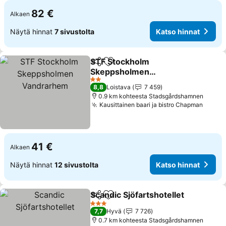
82 €
Alkaen
Näytä hinnat
7 sivustolta
Katso hinnat
STF Stockholm
Jaa
Lisää suosikkeihin
Skeppsholmen
Vandrarhem
2 Tähtiluokitus
8,8
Loistava
7 459
0.9 km kohteesta Stadsgårdshamnen
Kausittainen baari ja bistro Chapman
41 €
Alkaen
Näytä hinnat
12 sivustolta
Katso hinnat
Scandic Sjöfartshotellet
Jaa
Lisää suosikkeihin
3 Tähtiluokitus
7,7
Hyvä
7 726
0.7 km kohteesta Stadsgårdshamnen