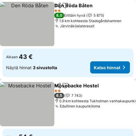
Den Röda Båten
Jaa
Lisää suosikkeihin
2 Tähtiluokitus
8,0
Erittäin hyvä
5 875
1.6 km kohteesta Stadsgårdshamnen
Järvinäköalaterassit
43 €
Alkaen
Näytä hinnat
3 sivustolta
Katso hinnat
Mosebacke Hostel
Jaa
Lisää suosikkeihin
2 Tähtiluokitus
6,5
7 743
0.9 km kohteesta Tukholman vanhakaupunki
Edullinen kaupunkiloma