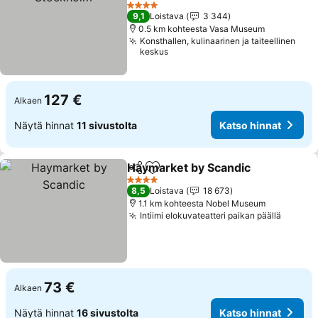
4 Tähtiluokitus
9,1
Loistava
3 344
0.5 km kohteesta Vasa Museum
Konsthallen, kulinaarinen ja taiteellinen
keskus
127 €
Alkaen
Näytä hinnat
11 sivustolta
Katso hinnat
Haymarket by Scandic
Jaa
Lisää suosikkeihin
4 Tähtiluokitus
8,5
Loistava
18 673
1.1 km kohteesta Nobel Museum
Intiimi elokuvateatteri paikan päällä
73 €
Alkaen
Näytä hinnat
16 sivustolta
Katso hinnat