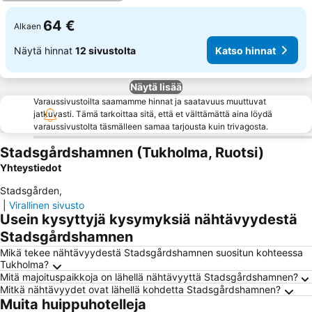
64 €
Alkaen
Näytä hinnat
12 sivustolta
Katso hinnat
Näytä lisää
Varaussivustoilta saamamme hinnat ja saatavuus muuttuvat
jatkuvasti. Tämä tarkoittaa sitä, että et välttämättä aina löydä
varaussivustolta täsmälleen samaa tarjousta kuin trivagosta.
Stadsgårdshamnen (Tukholma, Ruotsi)
Yhteystiedot
Stadsgården
,
|
Virallinen sivusto
Usein kysyttyjä kysymyksiä nähtävyydestä
Stadsgårdshamnen
Mikä tekee nähtävyydestä Stadsgårdshamnen suositun kohteessa
Tukholma?
Mitä majoituspaikkoja on lähellä nähtävyyttä Stadsgårdshamnen?
Mitkä nähtävyydet ovat lähellä kohdetta Stadsgårdshamnen?
Muita huippuhotelleja