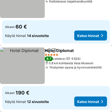
Kattoterassi majakkanäkymillä
60 €
Alkaen
Näytä hinnat
14 sivustolta
Katso hinnat
Hotel Diplomat
Jaa
Lisää suosikkeihin
5 Tähtiluokitus
8,7
Loistava
6 824
0.8 km kohteesta Vasa Museum
Yksityinen sauna ja hyvinvointiretriitti
190 €
Alkaen
Näytä hinnat
12 sivustolta
Katso hinnat