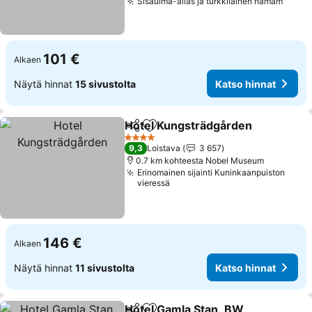
Sisäuima-allas ja turkkilainen hamam
101 €
Alkaen
Näytä hinnat
15 sivustolta
Katso hinnat
Hotel Kungsträdgården
Jaa
Lisää suosikkeihin
4 Tähtiluokitus
9,3
Loistava
3 657
0.7 km kohteesta Nobel Museum
Erinomainen sijainti Kuninkaanpuiston
vieressä
146 €
Alkaen
Näytä hinnat
11 sivustolta
Katso hinnat
Hotel Gamla Stan, BW