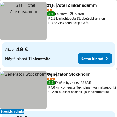
STF Hotel Zinkensdamm
Jaa
Lisää suosikkeihin
2 Tähtiluokitus
8,6
Loistava
6 558
2.5 km kohteesta Stadsgårdshamnen
Aito Zinkadus Bar ja Cafe
49 €
Alkaen
Näytä hinnat
11 sivustolta
Katso hinnat
Generator Stockholm
Jaa
Lisää suosikkeihin
3 Tähtiluokitus
8,3
Erittäin hyvä
28 881
1.6 km kohteesta Tukholman vanhakaupunki
Monipuoliset sosiaali- ja tapahtumatilat
Suosittu valinta