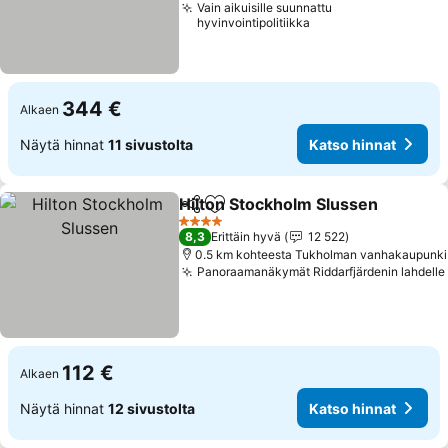
Vain aikuisille suunnattu
hyvinvointipolitiikka
344 €
Alkaen
Näytä hinnat
11 sivustolta
Katso hinnat
Hilton Stockholm Slussen
Jaa
Lisää suosikkeihin
4 Tähtiluokitus
8,3
Erittäin hyvä
12 522
0.5 km kohteesta Tukholman vanhakaupunki
Panoraamanäkymät Riddarfjärdenin lahdelle
112 €
Alkaen
Näytä hinnat
12 sivustolta
Katso hinnat