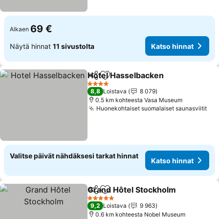
69 €
Alkaen
Näytä hinnat
11 sivustolta
Katso hinnat
Hotel Hasselbacken
Jaa
Lisää suosikkeihin
4 Tähtiluokitus
8,8
Loistava
8 079
0.5 km kohteesta Vasa Museum
Huonekohtaiset suomalaiset saunasviitit
Valitse päivät nähdäksesi tarkat hinnat
Katso hinnat
Grand Hôtel Stockholm
Jaa
Lisää suosikkeihin
5 Tähtiluokitus
9,2
Loistava
9 963
0.6 km kohteesta Nobel Museum