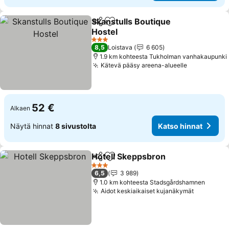
Skanstulls Boutique
Jaa
Lisää suosikkeihin
Hostel
3 Tähtiluokitus
8,5
Loistava
6 605
1.9 km kohteesta Tukholman vanhakaupunki
Kätevä pääsy areena-alueelle
52 €
Alkaen
Näytä hinnat
8 sivustolta
Katso hinnat
Hotell Skeppsbron
Jaa
Lisää suosikkeihin
3 Tähtiluokitus
6,5
3 989
1.0 km kohteesta Stadsgårdshamnen
Aidot keskiaikaiset kujanäkymät