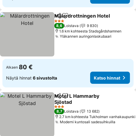
Mälardrottningen Hotel
Jaa
Lisää suosikkeihin
3 Tähtiluokitus
8,6
Loistava
9 830
1.6 km kohteesta Stadsgårdshamnen
Yläkannen auringonlaskubaari
80 €
Alkaen
Näytä hinnat
6 sivustolta
Katso hinnat
Motel L Hammarby
Jaa
Lisää suosikkeihin
Sjöstad
3 Tähtiluokitus
8,7
Loistava
13 682
2.7 km kohteesta Tukholman vanhakaupunki
Moderni kuntosali sadesuihkuilla