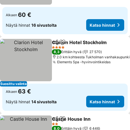
60 €
Alkaen
Näytä hinnat
16 sivustolta
Katso hinnat
Clarion Hotel Stockholm
Jaa
Lisää suosikkeihin
4 Tähtiluokitus
8,3
Erittäin hyvä
27 570
2.0 km kohteesta Tukholman vanhakaupunki
Elements Spa -hyvinvointikeidas
Suosittu valinta
63 €
Alkaen
Näytä hinnat
14 sivustolta
Katso hinnat
Castle House Inn
Jaa
Lisää suosikkeihin
2 Tähtiluokitus
8,0
Erittäin hyvä
6 446