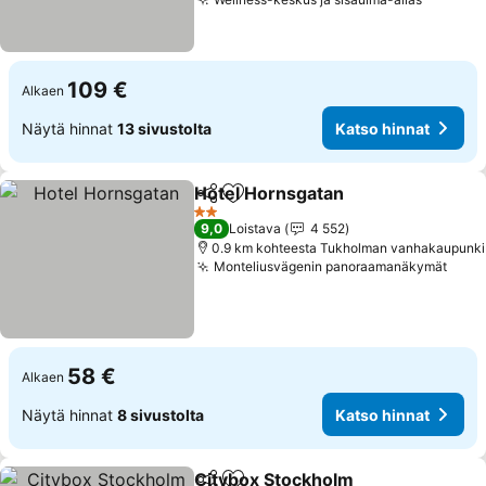
109 €
Alkaen
Näytä hinnat
13 sivustolta
Katso hinnat
Hotel Hornsgatan
Jaa
Lisää suosikkeihin
2 Tähtiluokitus
9,0
Loistava
4 552
0.9 km kohteesta Tukholman vanhakaupunki
Monteliusvägenin panoraamanäkymät
58 €
Alkaen
Näytä hinnat
8 sivustolta
Katso hinnat
Citybox Stockholm