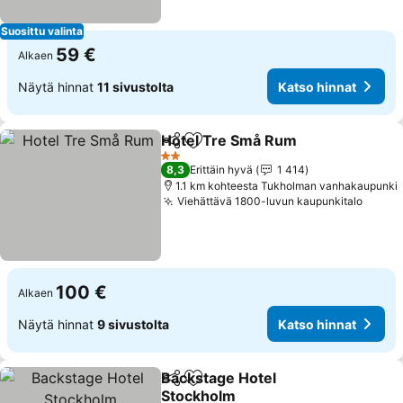
Suosittu valinta
59 €
Alkaen
Näytä hinnat
11 sivustolta
Katso hinnat
Hotel Tre Små Rum
Jaa
Lisää suosikkeihin
2 Tähtiluokitus
8,3
Erittäin hyvä
1 414
1.1 km kohteesta Tukholman vanhakaupunki
Viehättävä 1800-luvun kaupunkitalo
100 €
Alkaen
Näytä hinnat
9 sivustolta
Katso hinnat
Backstage Hotel
Jaa
Lisää suosikkeihin
Stockholm