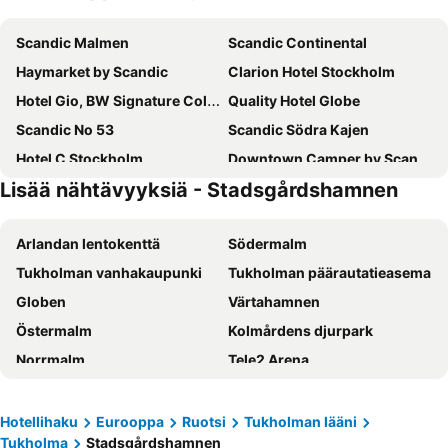
Scandic Malmen
Scandic Continental
Haymarket by Scandic
Clarion Hotel Stockholm
Hotel Gio, BW Signature Collection
Quality Hotel Globe
Scandic No 53
Scandic Södra Kajen
Hotel C Stockholm
Downtown Camper by Scandic
Lisää nähtävyyksiä - Stadsgårdshamnen
Scandic Grand Central
Scandic Go Sankt Eriksgatan 20
Elite Palace Hotel & Spa
Radisson Blu Royal Viking Hotel, Stockholm
Arlandan lentokenttä
Södermalm
STF Hotel Zinkensdamm
Comfort Hotel Xpress Stockholm Central
Tukholman vanhakaupunki
Tukholman päärautatieasema
Scandic Sjöfartshotellet
Castle House Inn
Globen
Värtahamnen
Scandic Klara
Clarion Hotel Amaranten
Östermalm
Kolmårdens djurpark
Freys Hotel
Quality Hotel Strawberry Arena
Norrmalm
Tele2 Arena
Hotel Kungsträdgården
Hotel Hotorget, BW Signature Collection
Friends Arena
Cityterminalen
Motel L Hammarby Sjöstad
Scandic Go, Upplandsgatan 4
Solna Kyrka
Djurgården
Rygerfjord Hotel & Hostel
Scandic Alvik
Hotellihaku
Eurooppa
Ruotsi
Tukholman lääni
Tukholma
Stadsgårdshamnen
Vasastan
Stockholmsmassan