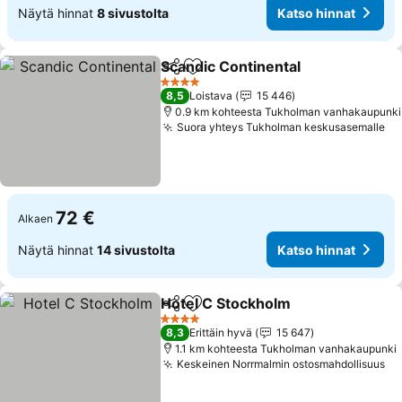
Näytä hinnat
8 sivustolta
Katso hinnat
Scandic Continental
Jaa
Lisää suosikkeihin
4 Tähtiluokitus
8,5
Loistava
15 446
0.9 km kohteesta Tukholman vanhakaupunki
Suora yhteys Tukholman keskusasemalle
72 €
Alkaen
Näytä hinnat
14 sivustolta
Katso hinnat
Hotel C Stockholm
Jaa
Lisää suosikkeihin
4 Tähtiluokitus
8,3
Erittäin hyvä
15 647
1.1 km kohteesta Tukholman vanhakaupunki
Keskeinen Norrmalmin ostosmahdollisuus