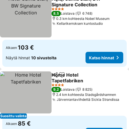
Jaa
Lisää suosikkeihin
Signature Collection
4 Tähtiluokitus
8,5
Loistava
6 748
0.3 km kohteesta Nobel Museum
Kellarikerroksen kuntostudio
103 €
Alkaen
Näytä hinnat
10 sivustolta
Katso hinnat
Home Hotel
Jaa
Lisää suosikkeihin
Tapetfabriken
4 Tähtiluokitus
9,2
Loistava
8 825
2.4 km kohteesta Stadsgårdshamnen
Järvenrantaviihdettä Sickla Strandissa
Suosittu valinta
85 €
Alkaen