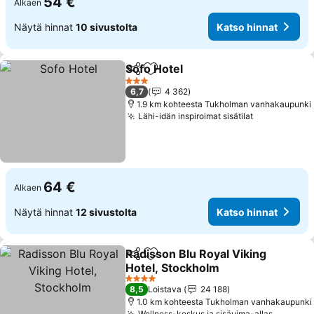
54 €
Alkaen
Näytä hinnat
10 sivustolta
Katso hinnat
Sofo Hotel
Jaa
Lisää suosikkeihin
3 Tähtiluokitus
6,7
4 362
1.9 km kohteesta Tukholman vanhakaupunki
Lähi-idän inspiroimat sisätilat
64 €
Alkaen
Näytä hinnat
12 sivustolta
Katso hinnat
Radisson Blu Royal Viking
Jaa
Lisää suosikkeihin
Hotel, Stockholm
4 Tähtiluokitus
8,5
Loistava
24 188
1.0 km kohteesta Tukholman vanhakaupunki
Wellness-keskus ja sisäuima-allas