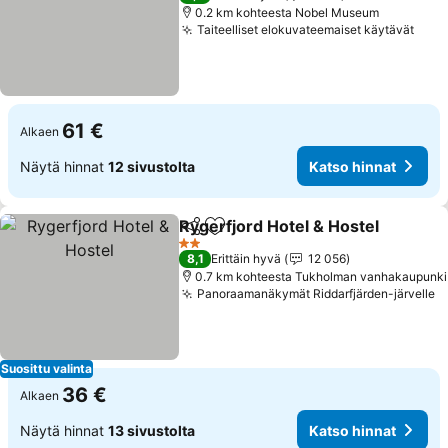
0.2 km kohteesta Nobel Museum
Taiteelliset elokuvateemaiset käytävät
61 €
Alkaen
Näytä hinnat
12 sivustolta
Katso hinnat
Rygerfjord Hotel & Hostel
Jaa
Lisää suosikkeihin
2 Tähtiluokitus
8,1
Erittäin hyvä
12 056
0.7 km kohteesta Tukholman vanhakaupunki
Panoraamanäkymät Riddarfjärden-järvelle
Suosittu valinta
36 €
Alkaen
Näytä hinnat
13 sivustolta
Katso hinnat