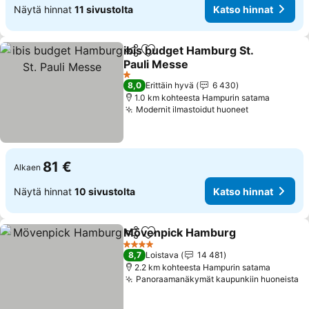
Näytä hinnat
11 sivustolta
Katso hinnat
ibis budget Hamburg St.
Jaa
Lisää suosikkeihin
Pauli Messe
Katso hinnat
1 Tähtiluokitus
8,0
Erittäin hyvä
6 430
1.0 km kohteesta Hampurin satama
Modernit ilmastoidut huoneet
Katso hinna
81 €
Alkaen
Näytä hinnat
10 sivustolta
Katso hinnat
Mövenpick Hamburg
Jaa
Lisää suosikkeihin
Katso
4 Tähtiluokitus
8,7
Loistava
14 481
2.2 km kohteesta Hampurin satama
Panoraamanäkymät kaupunkiin huoneista
Ka