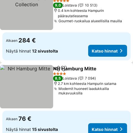
Katso hinnat
5 Tähtiluokitus
9,0
Loistava
10 513
0.4 km kohteesta Hampurin
päärautatieasema
Gourmet-ruokailua alueellisilla mauilla
Kats
284 €
Alkaen
Näytä hinnat
12 sivustolta
Katso hinnat
NH Hamburg Mitte
Jaa
Lisää suosikkeihin
Katso h
4 Tähtiluokitus
8,5
Loistava
7 094
2.7 km kohteesta Hampurin satama
Modernit huoneet laadukkailla
mukavuuksilla
76 €
Alkaen
Näytä hinnat
15 sivustolta
Katso hinnat