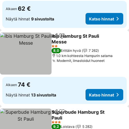
62 €
Alkaen
Näytä hinnat
9 sivustolta
Katso hinnat
ibis Hamburg St Pauli
Jaa
Lisää suosikkeihin
Messe
Katso hinnat
2 Tähtiluokitus
8,0
Erittäin hyvä
7 262
1.0 km kohteesta Hampurin satama
Modernit, ilmastoidut huoneet
Katso hinn
74 €
Alkaen
Näytä hinnat
13 sivustolta
Katso hinnat
Superbude Hamburg St
Jaa
Lisää suosikkeihin
Pauli
Katso hinnat
3 Tähtiluokitus
9,2
Loistava
5 282