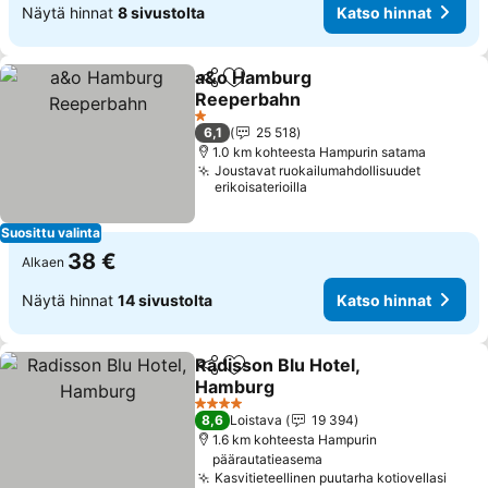
Näytä hinnat
8 sivustolta
Katso hinnat
a&o Hamburg
Jaa
Lisää suosikkeihin
Reeperbahn
Katso hinnat
1 Tähtiluokitus
6,1
25 518
1.0 km kohteesta Hampurin satama
Joustavat ruokailumahdollisuudet
erikoisaterioilla
Suosittu valinta
38 €
Alkaen
Näytä hinnat
14 sivustolta
Katso hinnat
Radisson Blu Hotel,
Jaa
Lisää suosikkeihin
Hamburg
Katso hinnat
4 Tähtiluokitus
8,6
Loistava
19 394
1.6 km kohteesta Hampurin
päärautatieasema
Kasvitieteellinen puutarha kotiovellasi
Kats