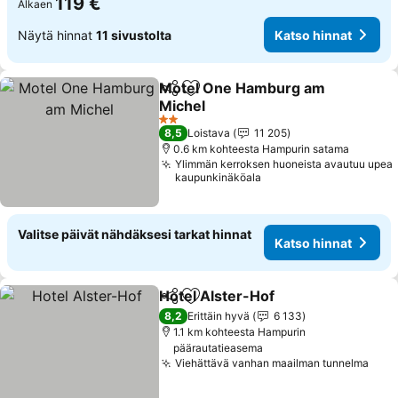
119 €
Alkaen
Näytä hinnat
11 sivustolta
Katso hinnat
Motel One Hamburg am
Jaa
Lisää suosikkeihin
Michel
Katso hinnat
2 Tähtiluokitus
8,5
Loistava
11 205
0.6 km kohteesta Hampurin satama
Ylimmän kerroksen huoneista avautuu upea
kaupunkinäköala
Valitse päivät nähdäksesi tarkat hinnat
Katso hinnat
Hotel Alster-Hof
Jaa
Lisää suosikkeihin
Katso hin
8,2
Erittäin hyvä
6 133
1.1 km kohteesta Hampurin
päärautatieasema
Viehättävä vanhan maailman tunnelma
Kats