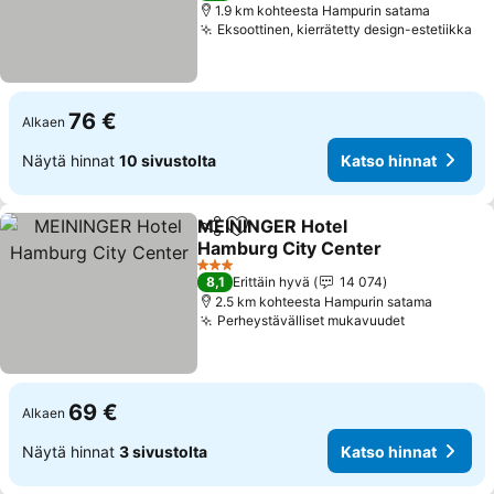
1.9 km kohteesta Hampurin satama
Eksoottinen, kierrätetty design-estetiikka
Ka
76 €
Alkaen
Näytä hinnat
10 sivustolta
Katso hinnat
MEININGER Hotel
Jaa
Lisää suosikkeihin
Hamburg City Center
Katso hinnat
3 Tähtiluokitus
8,1
Erittäin hyvä
14 074
2.5 km kohteesta Hampurin satama
Perheystävälliset mukavuudet
Katso hinn
69 €
Alkaen
Näytä hinnat
3 sivustolta
Katso hinnat