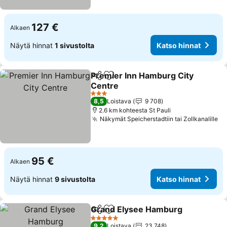
127 €
Alkaen
Näytä hinnat
1 sivustolta
Katso hinnat
Premier Inn Hamburg City
Jaa
Lisää suosikkeihin
Centre
Katso hinnat
3 Tähtiluokitus
8,5
Loistava
9 708
2.6 km kohteesta St Pauli
Näkymät Speicherstadtiin tai Zollkanalille
Ka
95 €
Alkaen
Näytä hinnat
9 sivustolta
Katso hinnat
Grand Elysee Hamburg
Jaa
Lisää suosikkeihin
Kat
5 Tähtiluokitus
9,2
Loistava
23 748