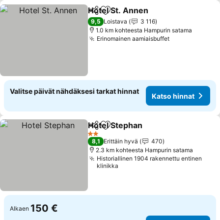
Hotel St. Annen
Jaa
Lisää suosikkeihin
Katso hinn
9,5
Loistava
3 116
1.0 km kohteesta Hampurin satama
Erinomainen aamiaisbuffet
Katso hinnat
Valitse päivät nähdäksesi tarkat hinnat
Katso hinnat
Hotel Stephan
Jaa
Lisää suosikkeihin
Katso hinnat
2 Tähtiluokitus
8,1
Erittäin hyvä
470
2.3 km kohteesta Hampurin satama
Historiallinen 1904 rakennettu entinen
klinikka
150 €
Alkaen