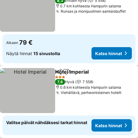
8,3
Erittäin hyvä
5 558
0.7 km kohteesta Hampurin satama
Runsas ja monipuolinen aamiaisbuffet
Katso
79 €
Alkaen
Näytä hinnat
15 sivustolta
Katso hinnat
Hotel Imperial
Jaa
Lisää suosikkeihin
Katso hinnat
3 Tähtiluokitus
7,6
Hyvä
7 558
0.6 km kohteesta Hampurin satama
Viehättävä, perheomisteinen hotelli
Katso 
Valitse päivät nähdäksesi tarkat hinnat
Katso hinnat