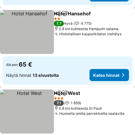
Hotel Hansehof
Jaa
Lisää suosikkeihin
Katso hinn
2 Tähtiluokitus
7,7
Hyvä
4 775
0.8 km kohteesta Hampurin satama
Historiallisen kaupunkitalon viehätys
Katso
65 €
Alkaen
Näytä hinnat
13 sivustolta
Katso hinnat
Hotel West
Jaa
Lisää suosikkeihin
Katso hinnat
3 Tähtiluokitus
7,1
1 859
0.8 km kohteesta St Pauli
Huoneita omilla parvekkeilla saatavilla
Kats