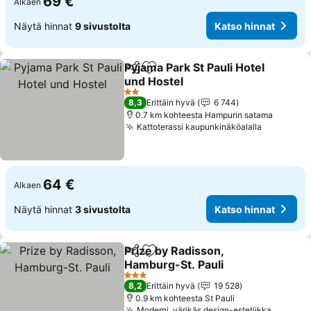
69 €
Alkaen
Näytä hinnat
9 sivustolta
Katso hinnat
Pyjama Park St Pauli Hotel
Jaa
Lisää suosikkeihin
und Hostel
Katso hinnat
2 Tähtiluokitus
8,3
Erittäin hyvä
6 744
0.7 km kohteesta Hampurin satama
Kattoterassi kaupunkinäköalalla
Katso hin
64 €
Alkaen
Näytä hinnat
3 sivustolta
Katso hinnat
Prize by Radisson,
Jaa
Lisää suosikkeihin
Hamburg-St. Pauli
Katso hinnat
3 Tähtiluokitus
8,2
Erittäin hyvä
19 528
0.9 km kohteesta St Pauli
Moderni, värikäs design-estetiikka