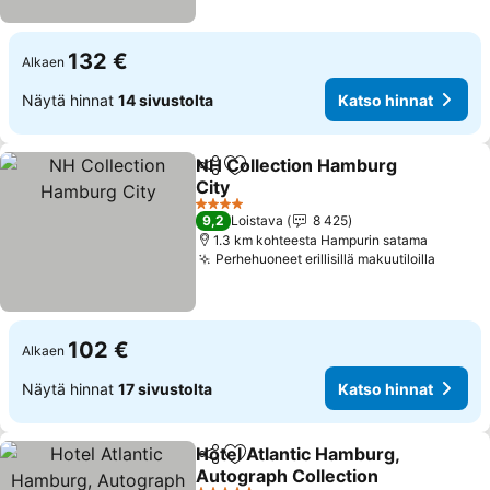
132 €
Alkaen
Näytä hinnat
14 sivustolta
Katso hinnat
NH Collection Hamburg
Jaa
Lisää suosikkeihin
City
Katso hinnat
4 Tähtiluokitus
9,2
Loistava
8 425
1.3 km kohteesta Hampurin satama
Perhehuoneet erillisillä makuutiloilla
Katso 
102 €
Alkaen
Näytä hinnat
17 sivustolta
Katso hinnat
Hotel Atlantic Hamburg,
Jaa
Lisää suosikkeihin
Autograph Collection