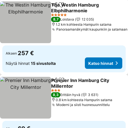
The Westin Hamburg
Jaa
Lisää suosikkeihin
Elbphilharmonie
Katso hinnat
5 Tähtiluokitus
8,7
Loistava
12 035
1.2 km kohteesta Hampurin satama
Panoraamanäkymät kaupunkiin ja satamaan
257 €
Alkaen
Näytä hinnat
15 sivustolta
Katso hinnat
Premier Inn Hamburg City
Jaa
Lisää suosikkeihin
Millerntor
Katso hinnat
3 Tähtiluokitus
8,3
Erittäin hyvä
3 631
0.8 km kohteesta Hampurin satama
Moderni ja siisti huonesuunnittelu
Katso hi