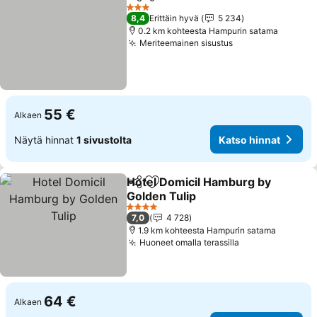
Jaa
Lisää suosikkeihin
Katso hi
3 Tähtiluokitus
8,4
Erittäin hyvä
5 234
0.2 km kohteesta Hampurin satama
Meriteemainen sisustus
Katso hinnat
55 €
Alkaen
Näytä hinnat
1 sivustolta
Katso hinnat
Hotel Domicil Hamburg by
Jaa
Lisää suosikkeihin
Golden Tulip
Katso hinnat
4 Tähtiluokitus
7,0
4 728
1.9 km kohteesta Hampurin satama
Huoneet omalla terassilla
Katso hinnat
64 €
Alkaen