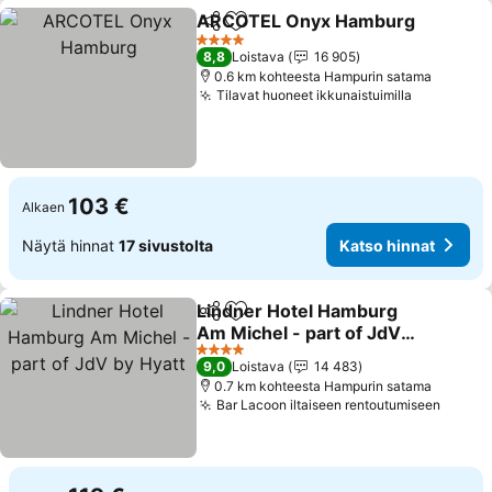
ARCOTEL Onyx Hamburg
Jaa
Lisää suosikkeihin
4 Tähtiluokitus
8,8
Loistava
16 905
0.6 km kohteesta Hampurin satama
Tilavat huoneet ikkunaistuimilla
Katso hin
103 €
Alkaen
Näytä hinnat
17 sivustolta
Katso hinnat
Lindner Hotel Hamburg
Jaa
Lisää suosikkeihin
Am Michel - part of JdV
by Hyatt
Katso hinnat
4 Tähtiluokitus
9,0
Loistava
14 483
0.7 km kohteesta Hampurin satama
Bar Lacoon iltaiseen rentoutumiseen
Katso 