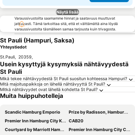
Näytä lisää
Varaussivustoilta saamamme hinnat ja saatavuus muuttuvat
jatkuvasti. Tämä tarkoittaa sitä, että et välttämättä aina löydä
varaussivustolta täsmälleen samaa tarjousta kuin trivagosta.
St Pauli (Hampuri, Saksa)
Yhteystiedot
St.Pauli
,
20359
,
Usein kysyttyjä kysymyksiä nähtävyydestä
St Pauli
Mikä tekee nähtävyydestä St Pauli suositun kohteessa Hampuri?
Mitä majoituspaikkoja on lähellä nähtävyyttä St Pauli?
Mitkä nähtävyydet ovat lähellä kohdetta St Pauli?
Muita huippuhotelleja
Scandic Hamburg Emporio
Prize by Radisson, Hamburg-City
Premier Inn Hamburg City Klostertor
CAB20
Courtyard by Marriott Hamburg City
Premier Inn Hamburg City Centre