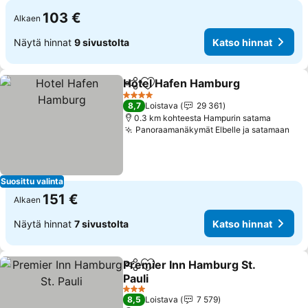
103 €
Alkaen
Näytä hinnat
9 sivustolta
Katso hinnat
Hotel Hafen Hamburg
Jaa
Lisää suosikkeihin
Kats
4 Tähtiluokitus
8,7
Loistava
29 361
0.3 km kohteesta Hampurin satama
Panoraamanäkymät Elbelle ja satamaan
Kat
Suosittu valinta
151 €
Alkaen
Näytä hinnat
7 sivustolta
Katso hinnat
Premier Inn Hamburg St.
Jaa
Lisää suosikkeihin
Pauli
Katso hinnat
3 Tähtiluokitus
8,5
Loistava
7 579