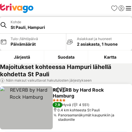
Suosikit
Kirjaud
Val
Kohde
St Pauli, Hampuri
Tulo-/lähtöpäivä
Asiakkaat ja huoneet
Päivämäärät
2 asiakasta, 1 huone
Järjestä
Suodata
Kartta
Majoitukset kohteessa Hampuri lähellä
kohdetta St Pauli
Näin maksut vaikuttavat hakutulosten järjestykseen
REVERB by Hard Rock
Jaa
Lisää suosikkeihin
Hamburg
Katso hinnat
4 Tähtiluokitus
7,9
Hyvä
4 551
0.4 km kohteesta St Pauli
Panoraamanäkymät kaupunkiin ja
stadionille