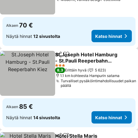
Katso h
70 €
Alkaen
Näytä hinnat
12 sivustolta
Katso hinnat
St.Joseph Hotel Hamburg
Jaa
Lisää suosikkeihin
- St.Pauli Reeperbahn
Kiez
Katso hinnat
3 Tähtiluokitus
8,3
Erittäin hyvä
5 623
1.1 km kohteesta Hampurin satama
Turvalliset pysäköintimahdollisuudet paikan
päällä
85 €
Alkaen
Näytä hinnat
14 sivustolta
Katso hinnat
Hotel Stella Maris