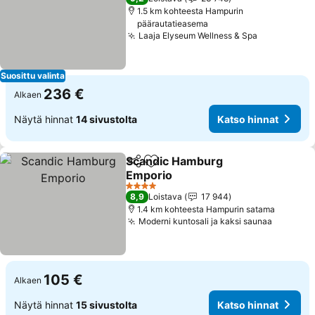
1.5 km kohteesta Hampurin
päärautatieasema
Laaja Elyseum Wellness & Spa
Katso hinn
Suosittu valinta
236 €
Alkaen
Näytä hinnat
14 sivustolta
Katso hinnat
Scandic Hamburg
Jaa
Lisää suosikkeihin
Emporio
Katso hinnat
4 Tähtiluokitus
8,9
Loistava
17 944
1.4 km kohteesta Hampurin satama
Moderni kuntosali ja kaksi saunaa
Katso h
105 €
Alkaen
Näytä hinnat
15 sivustolta
Katso hinnat