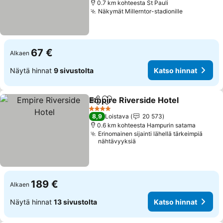
0.7 km kohteesta St Pauli
Näkymät Millerntor-stadionille
Katso hinn
67 €
Alkaen
Näytä hinnat
9 sivustolta
Katso hinnat
Empire Riverside Hotel
Jaa
Lisää suosikkeihin
Kat
4 Tähtiluokitus
8,9
Loistava
20 573
0.6 km kohteesta Hampurin satama
Erinomainen sijainti lähellä tärkeimpiä
nähtävyyksiä
189 €
Alkaen
Näytä hinnat
13 sivustolta
Katso hinnat