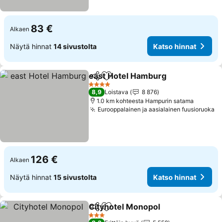
83 €
Alkaen
Näytä hinnat
14 sivustolta
Katso hinnat
east Hotel Hamburg
Jaa
Lisää suosikkeihin
Katso 
4 Tähtiluokitus
8,9
Loistava
8 876
1.0 km kohteesta Hampurin satama
Eurooppalainen ja aasialainen fuusioruoka
Ka
126 €
Alkaen
Näytä hinnat
15 sivustolta
Katso hinnat
Cityhotel Monopol
Jaa
Lisää suosikkeihin
Katso h
3 Tähtiluokitus