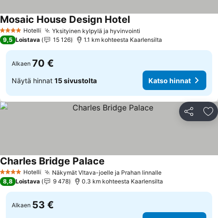
Mosaic House Design Hotel
Hotelli
Yksityinen kylpylä ja hyvinvointi
4 Tähtiluokitus
9,5
Loistava
15 126
1.1 km kohteesta Kaarlensilta
70 €
Alkaen
Näytä hinnat
15 sivustolta
Katso hinnat
Jaa
Li
Charles Bridge Palace
Hotelli
Näkymät Vltava-joelle ja Prahan linnalle
4 Tähtiluokitus
8,8
Loistava
9 478
0.3 km kohteesta Kaarlensilta
53 €
Alkaen