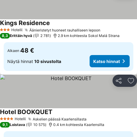
Kings Residence
Hotelli
Äänieristetyt huoneet rauhalliseen lepoon
3 Tähtiluokitus
8,3
Erittäin hyvä
2 781
2.9 km kohteesta Sokol Malá Strana
48 €
Alkaen
Näytä hinnat
10 sivustolta
Katso hinnat
Jaa
Li
Hotel BOOKQUET
Hotelli
Askelien päässä Kaarlensillasta
4 Tähtiluokitus
9,1
Loistava
10 575
0.4 km kohteesta Kaarlensilta