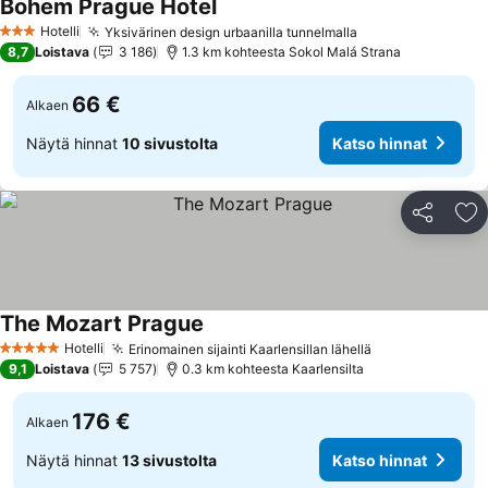
Bohem Prague Hotel
Hotelli
Yksivärinen design urbaanilla tunnelmalla
3 Tähtiluokitus
8,7
Loistava
3 186
1.3 km kohteesta Sokol Malá Strana
66 €
Alkaen
Näytä hinnat
10 sivustolta
Katso hinnat
Jaa
Li
The Mozart Prague
Hotelli
Erinomainen sijainti Kaarlensillan lähellä
5 Tähtiluokitus
9,1
Loistava
5 757
0.3 km kohteesta Kaarlensilta
176 €
Alkaen
Näytä hinnat
13 sivustolta
Katso hinnat