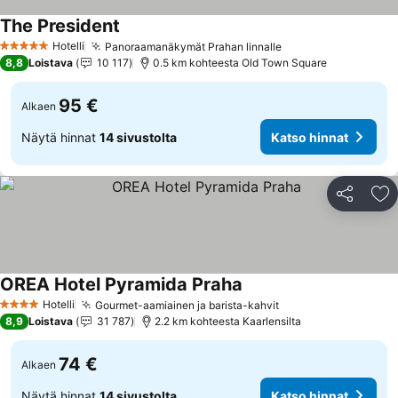
The President
Hotelli
Panoraamanäkymät Prahan linnalle
5 Tähtiluokitus
8,8
Loistava
10 117
0.5 km kohteesta Old Town Square
95 €
Alkaen
Näytä hinnat
14 sivustolta
Katso hinnat
Jaa
Li
OREA Hotel Pyramida Praha
Hotelli
Gourmet-aamiainen ja barista-kahvit
4 Tähtiluokitus
8,9
Loistava
31 787
2.2 km kohteesta Kaarlensilta
74 €
Alkaen
Näytä hinnat
14 sivustolta
Katso hinnat