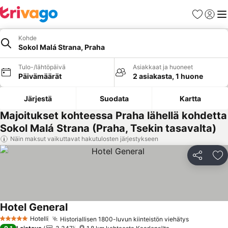
Suosikit
Kirjaud
Val
Kohde
Sokol Malá Strana, Praha
Tulo-/lähtöpäivä
Asiakkaat ja huoneet
Päivämäärät
2 asiakasta, 1 huone
Järjestä
Suodata
Kartta
Majoitukset kohteessa Praha lähellä kohdetta
Sokol Malá Strana (Praha, Tsekin tasavalta)
Näin maksut vaikuttavat hakutulosten järjestykseen
Jaa
Li
Hotel General
Hotelli
Historiallisen 1800-luvun kiinteistön viehätys
5 Tähtiluokitus