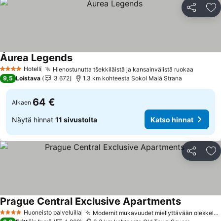
Jaa
Li
Áurea Legends
Hotelli
Hienostunutta tšekkiläistä ja kansainvälistä ruokaa
4 Tähtiluokitus
9,5
Loistava
3 672
1.3 km kohteesta Sokol Malá Strana
64 €
Alkaen
Näytä hinnat
11 sivustolta
Katso hinnat
Jaa
Li
Prague Central Exclusive Apartments
Huoneisto palveluilla
Modernit mukavuudet miellyttävään oleskeluun
4 Tähtiluokitus