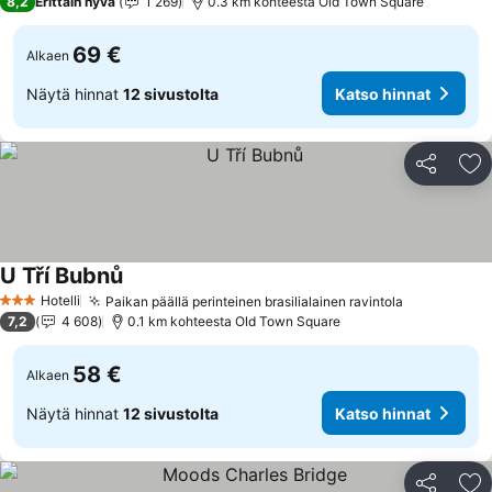
8,2
Erittäin hyvä
1 269
0.3 km kohteesta Old Town Square
69 €
Alkaen
Näytä hinnat
12 sivustolta
Katso hinnat
Jaa
Li
U Tří Bubnů
Hotelli
Paikan päällä perinteinen brasilialainen ravintola
3 Tähtiluokitus
7,2
4 608
0.1 km kohteesta Old Town Square
58 €
Alkaen
Näytä hinnat
12 sivustolta
Katso hinnat