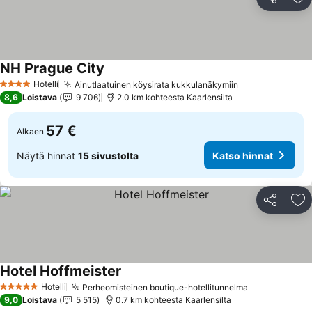
Jaa
Li
NH Prague City
Hotelli
Ainutlaatuinen köysirata kukkulanäkymiin
4 Tähtiluokitus
8,6
Loistava
9 706
2.0 km kohteesta Kaarlensilta
57 €
Alkaen
Näytä hinnat
15 sivustolta
Katso hinnat
Jaa
Li
Hotel Hoffmeister
Hotelli
Perheomisteinen boutique-hotellitunnelma
5 Tähtiluokitus
9,0
Loistava
5 515
0.7 km kohteesta Kaarlensilta