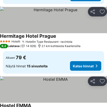
Jaa
Li
Hermitage Hotel Prague
Hotelli
Hotellin Type Restaurant -ravintola
4 Tähtiluokitus
9,2
Loistava
14 926
2.1 km kohteesta Kaarlensilta
79 €
Alkaen
Näytä hinnat
15 sivustolta
Katso hinnat
Jaa
Li
Hostel EMMA