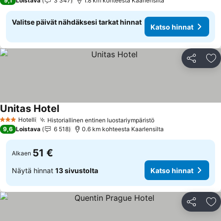
9,1
Loistava
3 347
1.8 km kohteesta Kaarlensilta
Valitse päivät nähdäksesi tarkat hinnat
Katso hinnat
Jaa
Li
Unitas Hotel
Hotelli
Historiallinen entinen luostariympäristö
3 Tähtiluokitus
9,6
Loistava
6 518
0.6 km kohteesta Kaarlensilta
51 €
Alkaen
Näytä hinnat
13 sivustolta
Katso hinnat
Jaa
Li