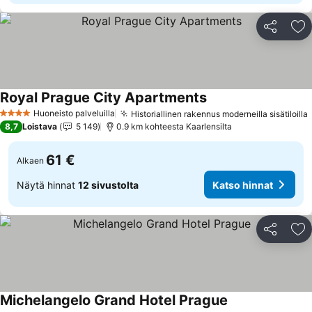
Jaa
Li
Royal Prague City Apartments
Huoneisto palveluilla
Historiallinen rakennus moderneilla sisätiloilla
4 Tähtiluokitus
8,7
Loistava
5 149
0.9 km kohteesta Kaarlensilta
61 €
Alkaen
Näytä hinnat
12 sivustolta
Katso hinnat
Jaa
Li
Michelangelo Grand Hotel Prague