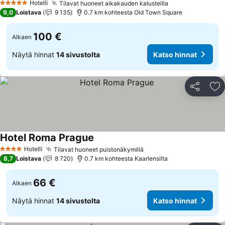
Hotelli
Tilavat huoneet aikakauden kalusteilla
5 Tähtiluokitus
9,0
Loistava
9 135
0.7 km kohteesta Old Town Square
100 €
Alkaen
Näytä hinnat
14 sivustolta
Katso hinnat
Jaa
Li
Hotel Roma Prague
Hotelli
Tilavat huoneet puistonäkymillä
4 Tähtiluokitus
8,7
Loistava
8 720
0.7 km kohteesta Kaarlensilta
66 €
Alkaen
Näytä hinnat
14 sivustolta
Katso hinnat