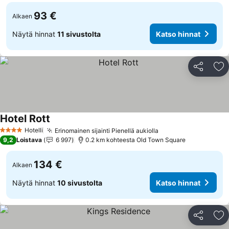
93 €
Alkaen
Näytä hinnat
11 sivustolta
Katso hinnat
Jaa
Li
Hotel Rott
Hotelli
Erinomainen sijainti Pienellä aukiolla
4 Tähtiluokitus
9,2
Loistava
6 997
0.2 km kohteesta Old Town Square
134 €
Alkaen
Näytä hinnat
10 sivustolta
Katso hinnat
Jaa
Li