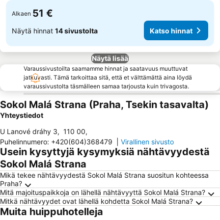
51 €
Alkaen
Näytä hinnat
14 sivustolta
Katso hinnat
Näytä lisää
Varaussivustoilta saamamme hinnat ja saatavuus muuttuvat
jatkuvasti. Tämä tarkoittaa sitä, että et välttämättä aina löydä
varaussivustolta täsmälleen samaa tarjousta kuin trivagosta.
Sokol Malá Strana (Praha, Tsekin tasavalta)
Yhteystiedot
U Lanové dráhy 3
,
110 00
,
Puhelinnumero
:
+420(604)368479
|
Virallinen sivusto
Usein kysyttyjä kysymyksiä nähtävyydestä
Sokol Malá Strana
Mikä tekee nähtävyydestä Sokol Malá Strana suositun kohteessa
Praha?
Mitä majoituspaikkoja on lähellä nähtävyyttä Sokol Malá Strana?
Mitkä nähtävyydet ovat lähellä kohdetta Sokol Malá Strana?
Muita huippuhotelleja