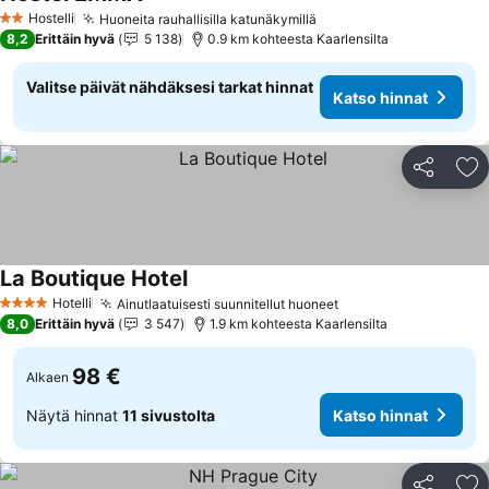
Hostelli
Huoneita rauhallisilla katunäkymillä
2 Tähtiluokitus
8,2
Erittäin hyvä
5 138
0.9 km kohteesta Kaarlensilta
Valitse päivät nähdäksesi tarkat hinnat
Katso hinnat
Jaa
Li
La Boutique Hotel
Hotelli
Ainutlaatuisesti suunnitellut huoneet
4 Tähtiluokitus
8,0
Erittäin hyvä
3 547
1.9 km kohteesta Kaarlensilta
98 €
Alkaen
Näytä hinnat
11 sivustolta
Katso hinnat