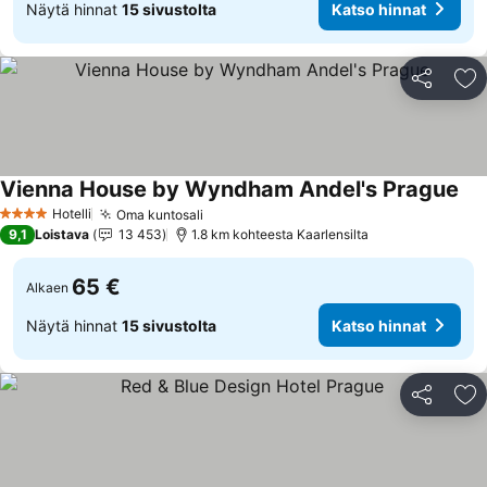
Näytä hinnat
15 sivustolta
Katso hinnat
Jaa
Li
Vienna House by Wyndham Andel's Prague
Hotelli
Oma kuntosali
4 Tähtiluokitus
9,1
Loistava
13 453
1.8 km kohteesta Kaarlensilta
65 €
Alkaen
Näytä hinnat
15 sivustolta
Katso hinnat
Jaa
Li