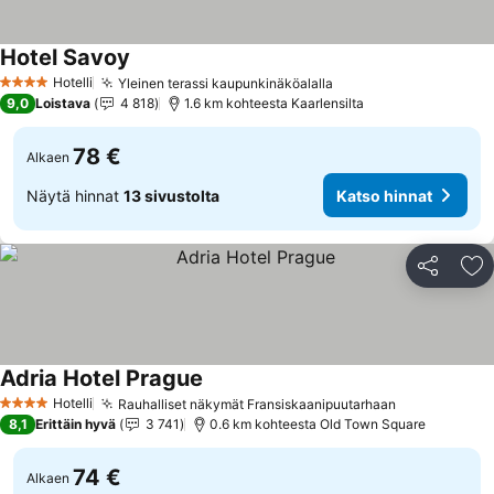
Hotel Savoy
Hotelli
Yleinen terassi kaupunkinäköalalla
4 Tähtiluokitus
9,0
Loistava
4 818
1.6 km kohteesta Kaarlensilta
78 €
Alkaen
Näytä hinnat
13 sivustolta
Katso hinnat
Jaa
Li
Adria Hotel Prague
Hotelli
Rauhalliset näkymät Fransiskaanipuutarhaan
4 Tähtiluokitus
8,1
Erittäin hyvä
3 741
0.6 km kohteesta Old Town Square
74 €
Alkaen