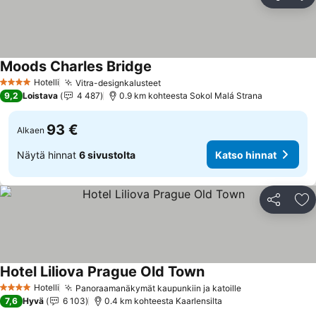
Jaa
Li
Moods Charles Bridge
Hotelli
Vitra-designkalusteet
4 Tähtiluokitus
9,2
Loistava
4 487
0.9 km kohteesta Sokol Malá Strana
93 €
Alkaen
Näytä hinnat
6 sivustolta
Katso hinnat
Jaa
Li
Hotel Liliova Prague Old Town
Hotelli
Panoraamanäkymät kaupunkiin ja katoille
4 Tähtiluokitus
7,6
Hyvä
6 103
0.4 km kohteesta Kaarlensilta