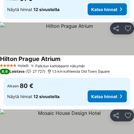
Näytä hinnat
12 sivustolta
Katso hinnat
Jaa
Li
Hilton Prague Atrium
Hotelli
Palkitun kattobaarin näkymät
5 Tähtiluokitus
8,6
Loistava
27 727
1.5 km kohteesta Old Town Square
80 €
Alkaen
Näytä hinnat
12 sivustolta
Katso hinnat
Jaa
Li