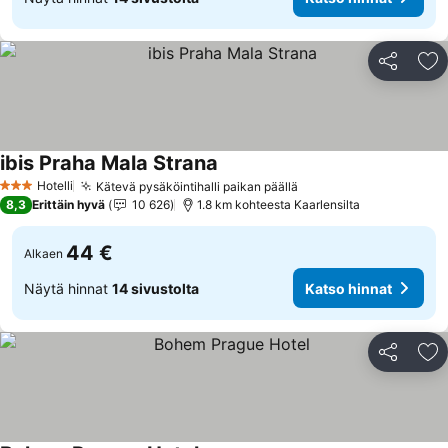
Jaa
Li
ibis Praha Mala Strana
Hotelli
Kätevä pysäköintihalli paikan päällä
3 Tähtiluokitus
8,3
Erittäin hyvä
10 626
1.8 km kohteesta Kaarlensilta
44 €
Alkaen
Näytä hinnat
14 sivustolta
Katso hinnat
Jaa
Li