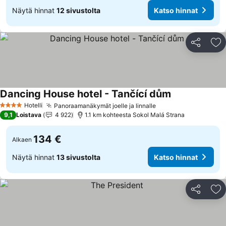
Näytä hinnat
12 sivustolta
Katso hinnat
Jaa
Li
Dancing House hotel - Tančící dům
Hotelli
Panoraamanäkymät joelle ja linnalle
4 Tähtiluokitus
9,1
Loistava
4 922
1.1 km kohteesta Sokol Malá Strana
134 €
Alkaen
Näytä hinnat
13 sivustolta
Katso hinnat
Jaa
Li