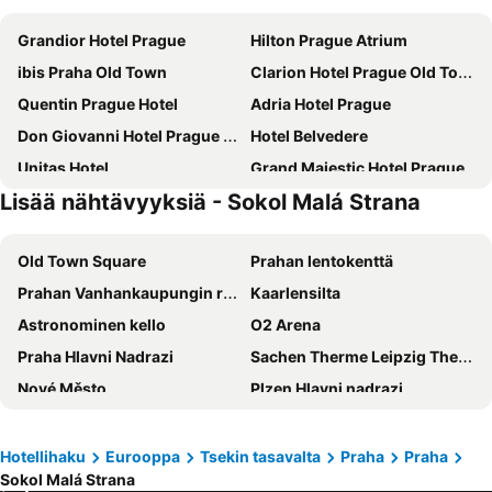
Grandior Hotel Prague
Hilton Prague Atrium
ibis Praha Old Town
Clarion Hotel Prague Old Town
Quentin Prague Hotel
Adria Hotel Prague
Don Giovanni Hotel Prague - Great Hotels of The World
Hotel Belvedere
Unitas Hotel
Grand Majestic Hotel Prague
Lisää nähtävyyksiä - Sokol Malá Strana
Antik Hotel Prague
Eurostars Thalia
Hotel Royal Prague
Hotel Bologna
Old Town Square
Prahan lentokenttä
Charles Bridge Palace
Central Hotel Prague
Prahan Vanhankaupungin raatihuone
Kaarlensilta
Hermitage Hotel Prague
Occidental Praha Five
Astronominen kello
O2 Arena
Hotel Relax Inn
a&o Praha Rhea
Praha Hlavni Nadrazi
Sachen Therme Leipzig Thermal Spa
The Gold Bank
Grand Hotel Prague Towers
Nové Město
Plzen Hlavni nadrazi
Clarion Congress Hotel Prague
The Cloud One Prague
Leipzigin päärautatieasema
Vinohrady
Hotel Leon D´Oro
Botanique Hotel Prague
Parizska
Žižkov
Hotel Clement
ibis Praha Mala Strana
Hotellihaku
Eurooppa
Tsekin tasavalta
Praha
Praha
Sokol Malá Strana
Hlavnínádraží Metro Station
Skiareál Klínovec
MeetMe23
Grandium Hotel Prague