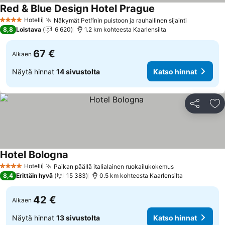
Red & Blue Design Hotel Prague
Hotelli
Näkymät Petřínin puistoon ja rauhallinen sijainti
4 Tähtiluokitus
8,8
Loistava
6 620
1.2 km kohteesta Kaarlensilta
67 €
Alkaen
Näytä hinnat
14 sivustolta
Katso hinnat
Jaa
Li
Hotel Bologna
Hotelli
Paikan päällä italialainen ruokailukokemus
4 Tähtiluokitus
8,4
Erittäin hyvä
15 383
0.5 km kohteesta Kaarlensilta
42 €
Alkaen
Näytä hinnat
13 sivustolta
Katso hinnat