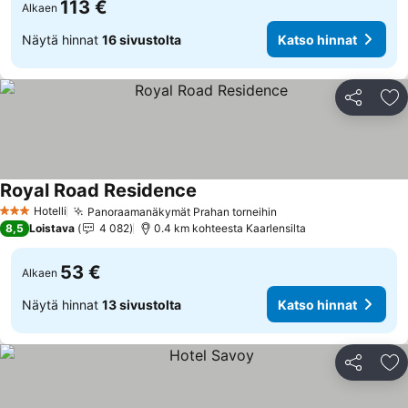
113 €
Alkaen
Näytä hinnat
16 sivustolta
Katso hinnat
Jaa
Li
Royal Road Residence
Hotelli
Panoraamanäkymät Prahan torneihin
3 Tähtiluokitus
8,5
Loistava
4 082
0.4 km kohteesta Kaarlensilta
53 €
Alkaen
Näytä hinnat
13 sivustolta
Katso hinnat
Jaa
Li