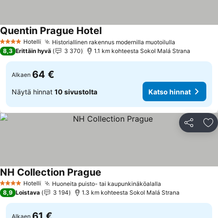
Quentin Prague Hotel
Hotelli
Historiallinen rakennus modernilla muotoilulla
4 Tähtiluokitus
8,3
Erittäin hyvä
3 370
1.1 km kohteesta Sokol Malá Strana
64 €
Alkaen
Näytä hinnat
10 sivustolta
Katso hinnat
Jaa
Li
NH Collection Prague
Hotelli
Huoneita puisto- tai kaupunkinäköalalla
4 Tähtiluokitus
8,9
Loistava
3 194
1.3 km kohteesta Sokol Malá Strana
61 €
Alkaen