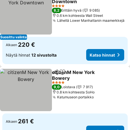
Downtown
4 Tähtiluokitus
8,2
Erittäin hyvä
9 085
0.6 km kohteesta Wall Street
Lähellä Lower Manhattanin maamerkkejä
Suosittu valinta
220 €
Alkaen
Näytä hinnat
12 sivustolta
Katso hinnat
citizenM New York
Jaa
Lisää suosikkeihin
Bowery
4 Tähtiluokitus
9,0
Loistava
7 917
0.8 km kohteesta SoHo
Katumuseon portaikko
261 €
Alkaen