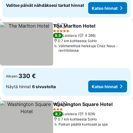
Valitse päivät nähdäksesi tarkat hinnat
Katso hinnat
The Marlton Hotel
Jaa
Lisää suosikkeihin
5 Tähtiluokitus
8,9
Loistava
4 266
0.7 km kohteesta SoHo
Välimerellisiä herkkuja Chez Nous -
ravintolassa
330 €
Alkaen
Näytä hinnat
6 sivustolta
Katso hinnat
Washington Square Hotel
Jaa
Lisää suosikkeihin
3 Tähtiluokitus
8,7
Loistava
5 926
0.7 km kohteesta SoHo
Paikan päällä kuntosali ja spa