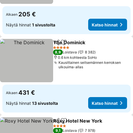
205 €
Alkaen
Näytä hinnat
1 sivustolta
Katso hinnat
The Dominick
Jaa
Lisää suosikkeihin
5 Tähtiluokitus
8,9
Loistava
8 382
0.6 km kohteesta SoHo
Kausittainen seitsemännen kerroksen
ulkouima-allas
431 €
Alkaen
Näytä hinnat
13 sivustolta
Katso hinnat
Roxy Hotel New York
Jaa
Lisää suosikkeihin
4 Tähtiluokitus
9,1
Loistava
7 978