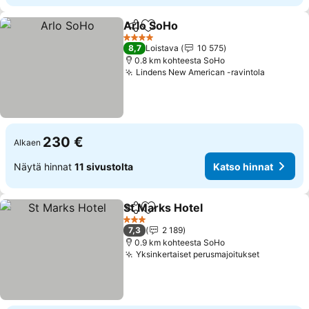
Arlo SoHo
Jaa
Lisää suosikkeihin
4 Tähtiluokitus
8,7
Loistava
10 575
0.8 km kohteesta SoHo
Lindens New American -ravintola
230 €
Alkaen
Näytä hinnat
11 sivustolta
Katso hinnat
St Marks Hotel
Jaa
Lisää suosikkeihin
3 Tähtiluokitus
7,3
2 189
0.9 km kohteesta SoHo
Yksinkertaiset perusmajoitukset