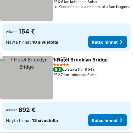
0.6 km kohteesta SoHo
Klassinen italialainen ruokailu San Hugossa
154 €
Alkaen
Näytä hinnat
10 sivustolta
Katso hinnat
1 Hotel Brooklyn Bridge
Jaa
Lisää suosikkeihin
5 Tähtiluokitus
8,8
Loistava
6 549
2.7 km kohteesta SoHo
692 €
Alkaen
Näytä hinnat
13 sivustolta
Katso hinnat