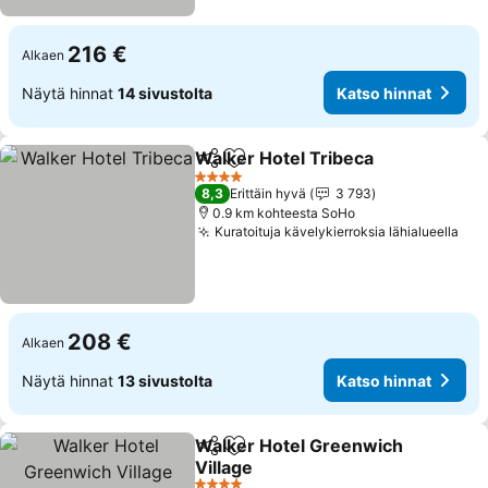
216 €
Alkaen
Näytä hinnat
14 sivustolta
Katso hinnat
Walker Hotel Tribeca
Jaa
Lisää suosikkeihin
4 Tähtiluokitus
8,3
Erittäin hyvä
3 793
0.9 km kohteesta SoHo
Kuratoituja kävelykierroksia lähialueella
208 €
Alkaen
Näytä hinnat
13 sivustolta
Katso hinnat
Walker Hotel Greenwich
Jaa
Lisää suosikkeihin
Village