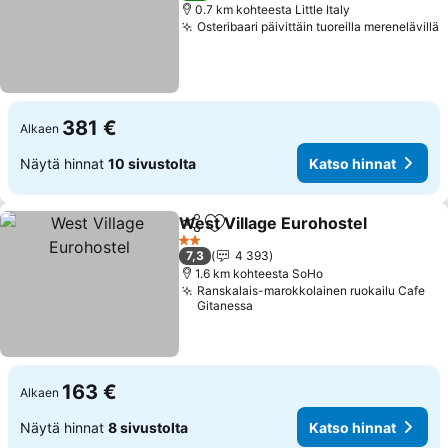
0.7 km kohteesta Little Italy
Osteribaari päivittäin tuoreilla merenelävillä
381 €
Alkaen
Näytä hinnat
10 sivustolta
Katso hinnat
West Village Eurohostel
Jaa
Lisää suosikkeihin
2 Tähtiluokitus
7,3
4 393
1.6 km kohteesta SoHo
Ranskalais-marokkolainen ruokailu Cafe
Gitanessa
163 €
Alkaen
Näytä hinnat
8 sivustolta
Katso hinnat