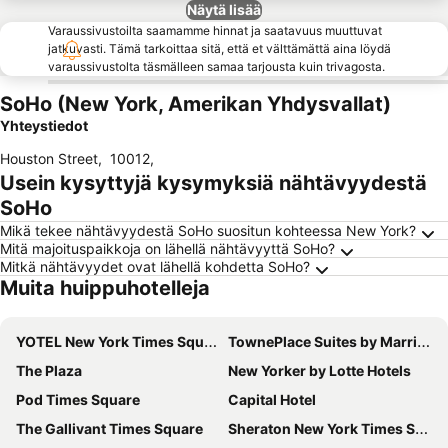
Näytä lisää
Varaussivustoilta saamamme hinnat ja saatavuus muuttuvat
jatkuvasti. Tämä tarkoittaa sitä, että et välttämättä aina löydä
varaussivustolta täsmälleen samaa tarjousta kuin trivagosta.
SoHo (New York, Amerikan Yhdysvallat)
Yhteystiedot
Houston Street
,
10012
,
Usein kysyttyjä kysymyksiä nähtävyydestä
SoHo
Mikä tekee nähtävyydestä SoHo suositun kohteessa New York?
Mitä majoituspaikkoja on lähellä nähtävyyttä SoHo?
Mitkä nähtävyydet ovat lähellä kohdetta SoHo?
Muita huippuhotelleja
YOTEL New York Times Square
TownePlace Suites by Marriott New York Long Island City/Manhattan View
The Plaza
New Yorker by Lotte Hotels
Pod Times Square
Capital Hotel
The Gallivant Times Square
Sheraton New York Times Square Hotel