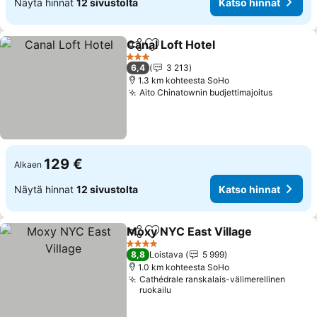
Näytä hinnat
12 sivustolta
Katso hinnat
Canal Loft Hotel
Jaa
Lisää suosikkeihin
3 Tähtiluokitus
6,4
3 213
1.3 km kohteesta SoHo
Aito Chinatownin budjettimajoitus
129 €
Alkaen
Näytä hinnat
12 sivustolta
Katso hinnat
Moxy NYC East Village
Jaa
Lisää suosikkeihin
4 Tähtiluokitus
8,8
Loistava
5 999
1.0 km kohteesta SoHo
Cathédrale ranskalais-välimerellinen
ruokailu