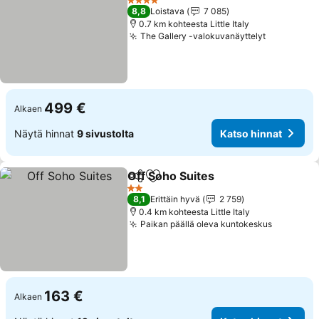
4 Tähtiluokitus
8,8
Loistava
7 085
0.7 km kohteesta Little Italy
The Gallery -valokuvanäyttelyt
499 €
Alkaen
Näytä hinnat
9 sivustolta
Katso hinnat
Off Soho Suites
Jaa
Lisää suosikkeihin
2 Tähtiluokitus
8,1
Erittäin hyvä
2 759
0.4 km kohteesta Little Italy
Paikan päällä oleva kuntokeskus
163 €
Alkaen