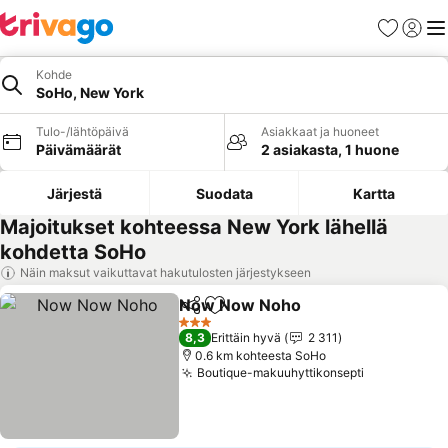
Suosikit
Kirjaud
Val
Kohde
SoHo, New York
Tulo-/lähtöpäivä
Asiakkaat ja huoneet
Päivämäärät
2 asiakasta, 1 huone
Järjestä
Suodata
Kartta
Majoitukset kohteessa New York lähellä
kohdetta SoHo
Näin maksut vaikuttavat hakutulosten järjestykseen
Now Now Noho
Jaa
Lisää suosikkeihin
3 Tähtiluokitus
8,3
Erittäin hyvä
2 311
0.6 km kohteesta SoHo
Boutique-makuuhyttikonsepti