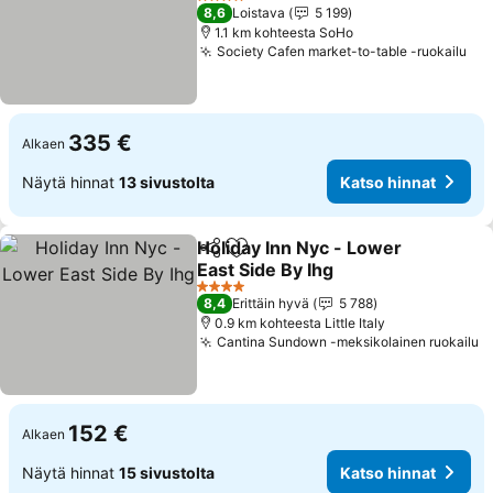
4 Tähtiluokitus
8,6
Loistava
5 199
1.1 km kohteesta SoHo
Society Cafen market-to-table -ruokailu
335 €
Alkaen
Näytä hinnat
13 sivustolta
Katso hinnat
Holiday Inn Nyc - Lower
Jaa
Lisää suosikkeihin
East Side By Ihg
4 Tähtiluokitus
8,4
Erittäin hyvä
5 788
0.9 km kohteesta Little Italy
Cantina Sundown -meksikolainen ruokailu
152 €
Alkaen
Näytä hinnat
15 sivustolta
Katso hinnat