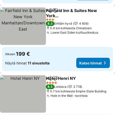
Fairfield Inn & Suites New
Jaa
Lisää suosikkeihin
York
Manhattan/Downtown
3 Tähtiluokitus
8,3
Erittäin hyvä
4 606
East
0.4 km kohteesta Chinatown
Lower East Siden kulttuurikeskus
199 €
Alkaen
Näytä hinnat
11 sivustolta
Katso hinnat
Hotel Henri NY
Jaa
Lisää suosikkeihin
4 Tähtiluokitus
8,5
Loistava
2 718
0.7 km kohteesta Empire State Building
Hole in the Wall -ravintola