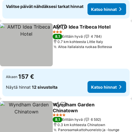
Valitse päivät nähdäksesi tarkat hinnat
Katso hinnat
AMTD Idea Tribeca Hotel
Jaa
Lisää suosikkeihin
3 Tähtiluokitus
8,1
Erittäin hyvä
4 784
0.7 km kohteesta Little Italy
Aitoa italialaista ruokaa Bottessa
157 €
Alkaen
Näytä hinnat
12 sivustolta
Katso hinnat
Wyndham Garden
Jaa
Lisää suosikkeihin
Chinatown
4 Tähtiluokitus
8,1
Erittäin hyvä
6 592
0.3 km kohteesta Chinatown
Panoraamakattohuoneisto ja -lounge