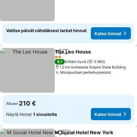
Valitse päivät nähdäksesi tarkat hinnat
Katso hinnat
The Leo House
Jaa
Lisää suosikkeihin
2 Tähtiluokitus
8,1
Erittäin hyvä
5 963
1.2 km kohteesta Empire State Building
Monipuoliset perhehuoneistot
210 €
Alkaen
Näytä hinnat
1 sivustolta
Katso hinnat
M Social Hotel New York
Jaa
Lisää suosikkeihin