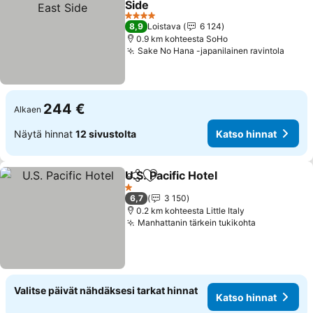
Side
4 Tähtiluokitus
8,9
Loistava
6 124
0.9 km kohteesta SoHo
Sake No Hana -japanilainen ravintola
244 €
Alkaen
Näytä hinnat
12 sivustolta
Katso hinnat
U.S. Pacific Hotel
Jaa
Lisää suosikkeihin
1 Tähtiluokitus
6,7
3 150
0.2 km kohteesta Little Italy
Manhattanin tärkein tukikohta
Valitse päivät nähdäksesi tarkat hinnat
Katso hinnat