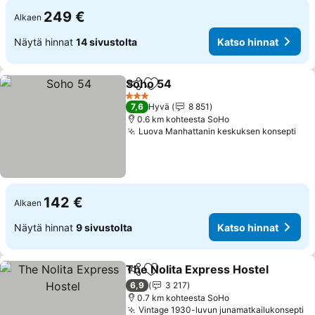
249 €
Alkaen
Näytä hinnat
14 sivustolta
Katso hinnat
Soho 54
Jaa
Lisää suosikkeihin
3 Tähtiluokitus
7,6
Hyvä
8 851
0.6 km kohteesta SoHo
Luova Manhattanin keskuksen konsepti
142 €
Alkaen
Näytä hinnat
9 sivustolta
Katso hinnat
The Nolita Express Hostel
Jaa
Lisää suosikkeihin
6,9
3 217
0.7 km kohteesta SoHo
Vintage 1930-luvun junamatkailukonsepti