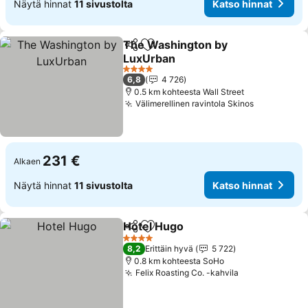
Näytä hinnat
11 sivustolta
Katso hinnat
The Washington by
Jaa
Lisää suosikkeihin
LuxUrban
4 Tähtiluokitus
6,8
4 726
0.5 km kohteesta Wall Street
Välimerellinen ravintola Skinos
231 €
Alkaen
Näytä hinnat
11 sivustolta
Katso hinnat
Hotel Hugo
Jaa
Lisää suosikkeihin
4 Tähtiluokitus
8,2
Erittäin hyvä
5 722
0.8 km kohteesta SoHo
Felix Roasting Co. -kahvila