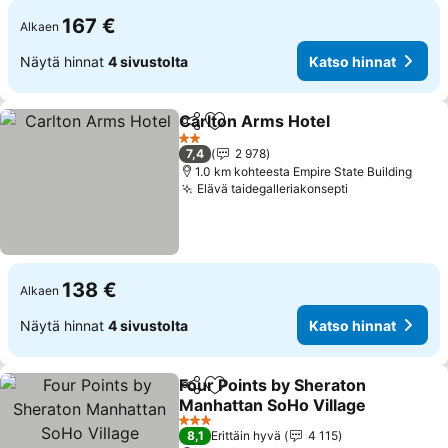
167 €
Alkaen
Näytä hinnat
4 sivustolta
Katso hinnat
Carlton Arms Hotel
Jaa
Lisää suosikkeihin
2 Tähtiluokitus
7,4
2 978
1.0 km kohteesta Empire State Building
Elävä taidegalleriakonsepti
138 €
Alkaen
Näytä hinnat
4 sivustolta
Katso hinnat
Four Points by Sheraton
Jaa
Lisää suosikkeihin
Manhattan SoHo Village
3 Tähtiluokitus
8,1
Erittäin hyvä
4 115