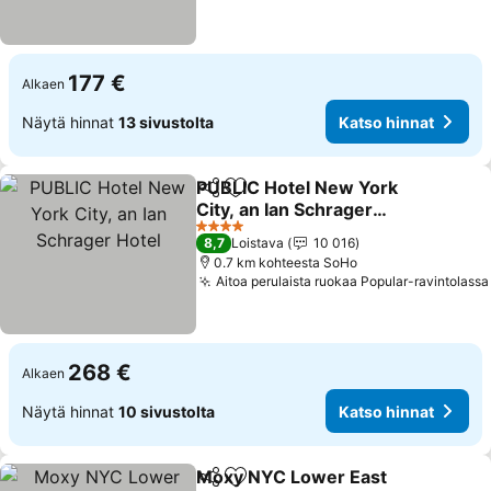
177 €
Alkaen
Näytä hinnat
13 sivustolta
Katso hinnat
PUBLIC Hotel New York
Jaa
Lisää suosikkeihin
City, an Ian Schrager
Hotel
4 Tähtiluokitus
8,7
Loistava
10 016
0.7 km kohteesta SoHo
Aitoa perulaista ruokaa Popular-ravintolassa
268 €
Alkaen
Näytä hinnat
10 sivustolta
Katso hinnat
Moxy NYC Lower East
Jaa
Lisää suosikkeihin