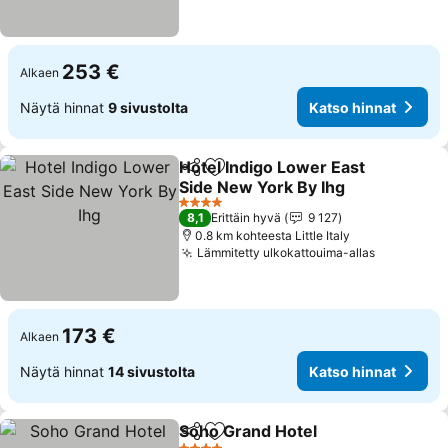
253 €
Alkaen
Näytä hinnat
9 sivustolta
Katso hinnat
Hotel Indigo Lower East
Jaa
Lisää suosikkeihin
Side New York By Ihg
4 Tähtiluokitus
8,1
Erittäin hyvä
9 127
0.8 km kohteesta Little Italy
Lämmitetty ulkokattouima-allas
173 €
Alkaen
Näytä hinnat
14 sivustolta
Katso hinnat
Soho Grand Hotel
Jaa
Lisää suosikkeihin