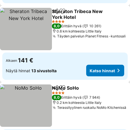
Sheraton Tribeca New
Jaa
Lisää suosikkeihin
York Hotel
4 Tähtiluokitus
8,0
Erittäin hyvä
10 261
0.6 km kohteesta Little Italy
Täyden palvelun Planet Fitness -kuntosali
141 €
Alkaen
Näytä hinnat
13 sivustolta
Katso hinnat
NoMo SoHo
Jaa
Lisää suosikkeihin
4 Tähtiluokitus
8,0
Erittäin hyvä
7 944
0.2 km kohteesta Little Italy
Terassityylinen ruokailu NoMo Kitchenissä