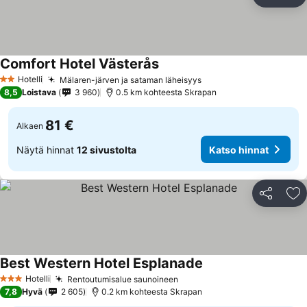
Jaa
Li
Comfort Hotel Västerås
Katso hinnat
Hotelli
Mälaren-järven ja sataman läheisyys
Katso hinnat
2 Tähtiluokitus
8,5
Loistava
3 960
0.5 km kohteesta Skrapan
81 €
Alkaen
Näytä hinnat
12 sivustolta
Katso hinnat
Jaa
Li
Best Western Hotel Esplanade
Katso hinnat
Hotelli
Rentoutumisalue saunoineen
Katso hinnat
3 Tähtiluokitus
7,8
Hyvä
2 605
0.2 km kohteesta Skrapan