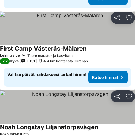
Jaa
Li
First Camp Västerås-Mälaren
Katso hinnat
Leirintäalue
Tuore mauste- ja kasvitarha
Katso hinnat
7,7
Hyvä
1 191
4.4 km kohteesta Skrapan
Valitse päivät nähdäksesi tarkat hinnat
Katso hinnat
Jaa
Li
Noah Longstay Liljanstorpsvägen
Katso hinnat
Koko talo/asunto