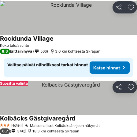
Jaa
Li
Rocklunda Village
Katso hinnat
Koko talo/asunto
8,3
Erittäin hyvä
566
3.0 km kohteesta Skrapan
Valitse päivät nähdäksesi tarkat hinnat
Katso hinnat
Suosittu valinta
Jaa
Li
Kolbäcks Gästgivaregård
Katso hinnat
Hotelli
Maisemalliset Kolbäcksån-joen näkymät
Katso hinnat
3 Tähtiluokitus
6,7
346
18.3 km kohteesta Skrapan