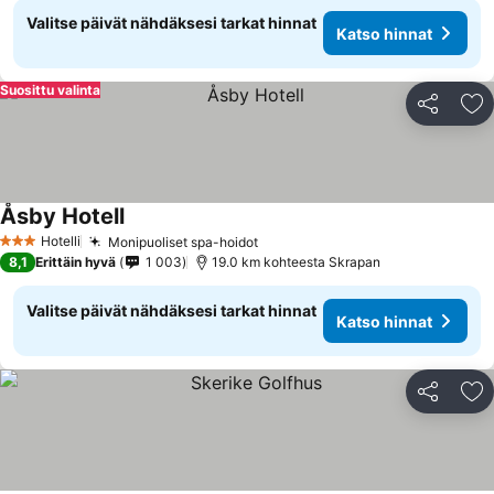
Valitse päivät nähdäksesi tarkat hinnat
Katso hinnat
Suosittu valinta
Jaa
Li
Åsby Hotell
Katso hinnat
Hotelli
Monipuoliset spa-hoidot
Katso hinnat
3 Tähtiluokitus
8,1
Erittäin hyvä
1 003
19.0 km kohteesta Skrapan
Valitse päivät nähdäksesi tarkat hinnat
Katso hinnat
Jaa
Li