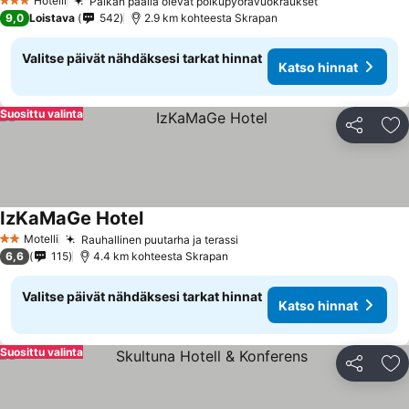
Hotelli
Paikan päällä olevat polkupyörävuokraukset
Katso hinnat
3 Tähtiluokitus
9,0
Loistava
542
2.9 km kohteesta Skrapan
Valitse päivät nähdäksesi tarkat hinnat
Katso hinnat
Suosittu valinta
Jaa
Li
IzKaMaGe Hotel
Katso hinnat
Motelli
Rauhallinen puutarha ja terassi
Katso hinnat
2 Tähtiluokitus
6,6
115
4.4 km kohteesta Skrapan
Valitse päivät nähdäksesi tarkat hinnat
Katso hinnat
Suosittu valinta
Jaa
Li