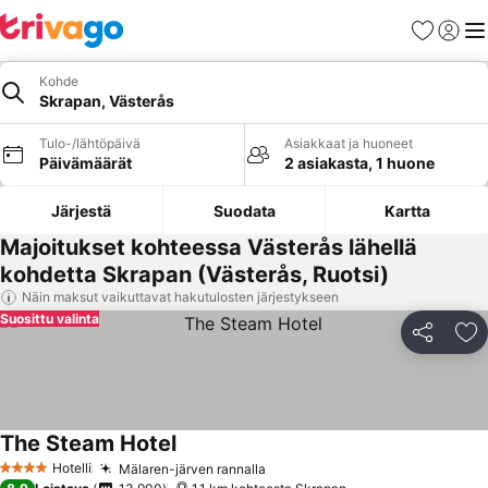
Suosikit
Kirjaud
Val
Kohde
Skrapan, Västerås
Tulo-/lähtöpäivä
Asiakkaat ja huoneet
Päivämäärät
2 asiakasta, 1 huone
Järjestä
Suodata
Kartta
Majoitukset kohteessa Västerås lähellä
kohdetta Skrapan (Västerås, Ruotsi)
Näin maksut vaikuttavat hakutulosten järjestykseen
Suosittu valinta
Jaa
Li
The Steam Hotel
Katso hinnat
Hotelli
Mälaren-järven rannalla
Katso hinnat
4 Tähtiluokitus