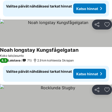
Valitse päivät nähdäksesi tarkat hinnat
Katso hinnat
Jaa
Li
Noah longstay Kungsfågelgatan
Katso hinnat
Koko talo/asunto
8,5
Loistava
71
2.9 km kohteesta Skrapan
Valitse päivät nähdäksesi tarkat hinnat
Katso hinnat
Jaa
Li