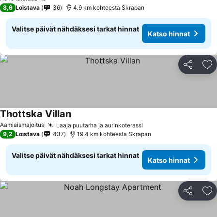
8,6
Loistava
36
4.9 km kohteesta Skrapan
Valitse päivät nähdäksesi tarkat hinnat
Katso hinnat
Jaa
Li
Thottska Villan
Katso hinnat
Aamiaismajoitus
Laaja puutarha ja aurinkoterassi
Katso hinnat
9,2
Loistava
437
19.4 km kohteesta Skrapan
Valitse päivät nähdäksesi tarkat hinnat
Katso hinnat
Jaa
Li