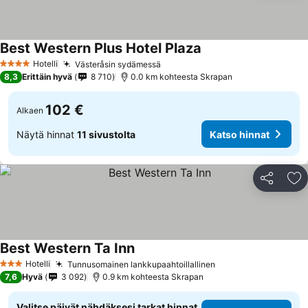
Best Western Plus Hotel Plaza
Katso hinnat
Hotelli
Västeråsin sydämessä
Katso hinnat
4 Tähtiluokitus
8,3
Erittäin hyvä
8 710
0.0 km kohteesta Skrapan
102 €
Alkaen
Näytä hinnat
11 sivustolta
Katso hinnat
Jaa
Li
Best Western Ta Inn
Katso hinnat
Hotelli
Tunnusomainen lankkupaahtoillallinen
Katso hinnat
3 Tähtiluokitus
7,6
Hyvä
3 092
0.9 km kohteesta Skrapan
Valitse päivät nähdäksesi tarkat hinnat