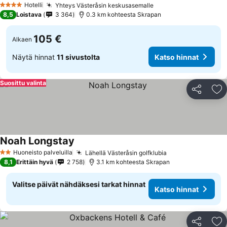
Hotelli
Yhteys Västeråsin keskusasemalle
Katso hinnat
4 Tähtiluokitus
8,5
Loistava
3 364
0.3 km kohteesta Skrapan
105 €
Alkaen
Näytä hinnat
11 sivustolta
Katso hinnat
Suosittu valinta
Jaa
Li
Noah Longstay
Katso hinnat
Huoneisto palveluilla
Lähellä Västeråsin golfklubia
Katso hinnat
2 Tähtiluokitus
8,1
Erittäin hyvä
2 758
3.1 km kohteesta Skrapan
Valitse päivät nähdäksesi tarkat hinnat
Katso hinnat
Jaa
Li