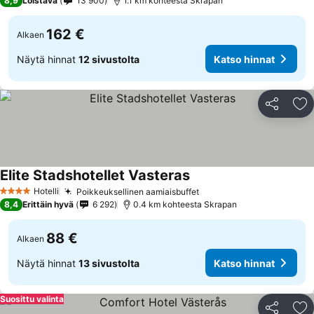
8,9
Loistava
13 900
1.1 km kohteesta Skrapan
162 €
Alkaen
Näytä hinnat
12 sivustolta
Katso hinnat
Jaa
Li
Elite Stadshotellet Vasteras
Katso hinnat
Hotelli
Poikkeuksellinen aamiaisbuffet
Katso hinnat
4 Tähtiluokitus
8,4
Erittäin hyvä
6 292
0.4 km kohteesta Skrapan
88 €
Alkaen
Näytä hinnat
13 sivustolta
Katso hinnat
Suosittu valinta