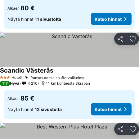
80 €
Alkaen
Näytä hinnat
11 sivustolta
Katso hinnat
Jaa
Li
Scandic Västerås
Katso hinnat
Hotelli
Runsas aamiaisbuffetvalikoima
Katso hinnat
3 Tähtiluokitus
7,7
Hyvä
4 210
1.1 km kohteesta Skrapan
85 €
Alkaen
Näytä hinnat
12 sivustolta
Katso hinnat
Jaa
Li