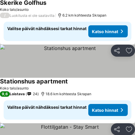
Skerike Golfhus
Katso hinnat
Koko talo/asunto
/
6.2 km kohteesta Skrapan
Luokitusta ei ole saatavilla
Valitse päivät nähdäksesi tarkat hinnat
Katso hinnat
Jaa
Li
Stationshus apartment
Katso hinnat
Koko talo/asunto
9,6
Loistava
24
18.6 km kohteesta Skrapan
Valitse päivät nähdäksesi tarkat hinnat
Katso hinnat
Jaa
Li