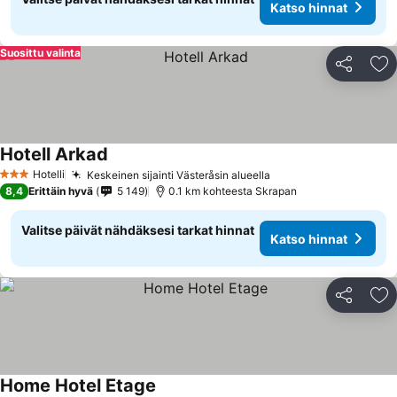
Katso hinnat
Suosittu valinta
Jaa
Li
Hotell Arkad
Katso hinnat
Hotelli
Keskeinen sijainti Västeråsin alueella
Katso hinnat
3 Tähtiluokitus
8,4
Erittäin hyvä
5 149
0.1 km kohteesta Skrapan
Valitse päivät nähdäksesi tarkat hinnat
Katso hinnat
Jaa
Li
Home Hotel Etage
Katso hinnat