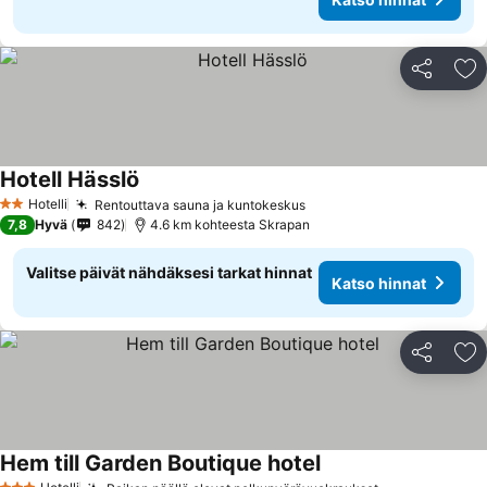
Jaa
Li
Hotell Hässlö
Katso hinnat
Hotelli
Rentouttava sauna ja kuntokeskus
Katso hinnat
2 Tähtiluokitus
7,8
Hyvä
842
4.6 km kohteesta Skrapan
Valitse päivät nähdäksesi tarkat hinnat
Katso hinnat
Jaa
Li
Hem till Garden Boutique hotel
Katso hinnat