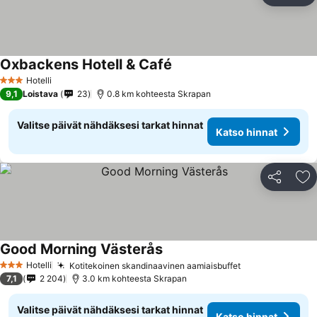
Oxbackens Hotell & Café
Katso hinnat
Hotelli
3 Tähtiluokitus
9,1
Loistava
23
0.8 km kohteesta Skrapan
Valitse päivät nähdäksesi tarkat hinnat
Katso hinnat
Jaa
Li
Good Morning Västerås
Katso hinnat
Hotelli
Kotitekoinen skandinaavinen aamiaisbuffet
Katso hinnat
3 Tähtiluokitus
7,1
2 204
3.0 km kohteesta Skrapan
Valitse päivät nähdäksesi tarkat hinnat
Katso hinnat