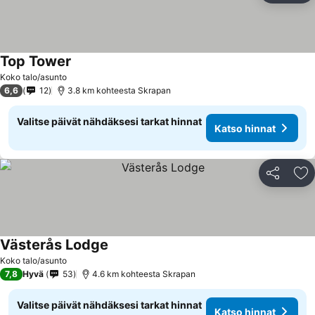
Top Tower
Katso hinnat
Koko talo/asunto
6,6
12
3.8 km kohteesta Skrapan
Valitse päivät nähdäksesi tarkat hinnat
Katso hinnat
Jaa
Li
Västerås Lodge
Katso hinnat
Koko talo/asunto
7,8
Hyvä
53
4.6 km kohteesta Skrapan
Valitse päivät nähdäksesi tarkat hinnat
Katso hinnat