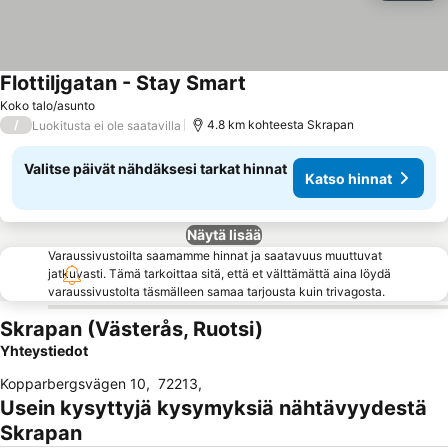
Flottiljgatan - Stay Smart
Katso hinnat
Koko talo/asunto
/
4.8 km kohteesta Skrapan
Luokitusta ei ole saatavilla
Valitse päivät nähdäksesi tarkat hinnat
Katso hinnat
Näytä lisää
Varaussivustoilta saamamme hinnat ja saatavuus muuttuvat
jatkuvasti. Tämä tarkoittaa sitä, että et välttämättä aina löydä
varaussivustolta täsmälleen samaa tarjousta kuin trivagosta.
Skrapan (Västerås, Ruotsi)
Yhteystiedot
Kopparbergsvägen 10
,
72213
,
Usein kysyttyjä kysymyksiä nähtävyydestä
Skrapan