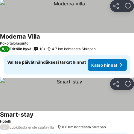
Jaa
Li
Moderna Villa
Katso hinnat
Koko talo/asunto
8,3
Erittäin hyvä
10
4.7 km kohteesta Skrapan
Valitse päivät nähdäksesi tarkat hinnat
Katso hinnat
Jaa
Li
Smart-stay
Katso hinnat
Hotelli
/
0.8 km kohteesta Skrapan
Luokitusta ei ole saatavilla