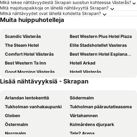
Mikä tekee nähtävyydestä Skrapan suositun kohteessa Västerås?
Mitä majoituspaikkoja on lähellä nähtävyyttä Skrapan?
Mitkä nähtävyydet ovat lähellä kohdetta Skrapan?
Muita huippuhotelleja
Scandic Västerås
Best Western Plus Hotel Plaza
The Steam Hotel
Elite Stadshotellet Vasteras
Comfort Hotel Västerås
Best Western Hotel Esplanade
Best Western Ta Inn
Hotell Arkad
Good Morning Västerås
Hotell Västerås
Lisää nähtävyyksiä - Skrapan
Sundbyholms Slott
Hotell Hässlö
Home Hotel Etage
Hem till Garden Boutique hotel
Arlandan lentokenttä
Södermalm
Skultuna Hotell & Konferens
Kolbäcks Gästgivaregård
Tukholman vanhakaupunki
Tukholman päärautatieasema
Oxbackens Hotell & Café
Åsby Hotell
Globen
Värtahamnen
Valsaren
Izkamage Hotel 2
Östermalm
Kolmårdens djurpark
Norrmalm
Tele2 Arena