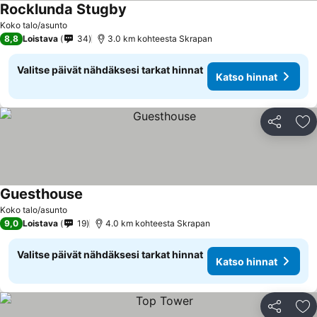
Rocklunda Stugby
Katso hinnat
Koko talo/asunto
8,8
Loistava
34
3.0 km kohteesta Skrapan
Valitse päivät nähdäksesi tarkat hinnat
Katso hinnat
Jaa
Li
Guesthouse
Katso hinnat
Koko talo/asunto
9,0
Loistava
19
4.0 km kohteesta Skrapan
Valitse päivät nähdäksesi tarkat hinnat
Katso hinnat
Jaa
Li