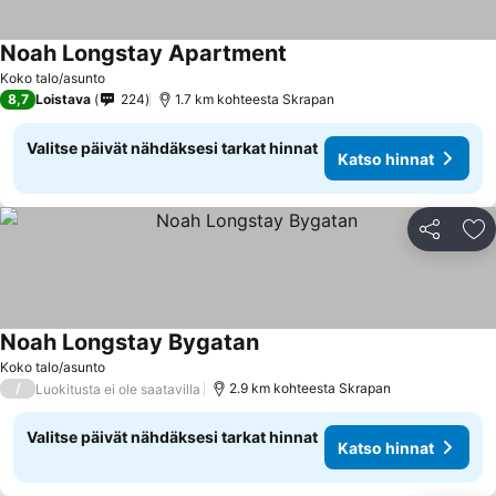
Noah Longstay Apartment
Katso hinnat
Koko talo/asunto
8,7
Loistava
224
1.7 km kohteesta Skrapan
Valitse päivät nähdäksesi tarkat hinnat
Katso hinnat
Jaa
Li
Noah Longstay Bygatan
Katso hinnat
Koko talo/asunto
/
2.9 km kohteesta Skrapan
Luokitusta ei ole saatavilla
Valitse päivät nähdäksesi tarkat hinnat
Katso hinnat