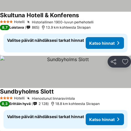
Skultuna Hotell & Konferens
Katso hinnat
Hotelli
Historiallinen 1900-luvun perhehotelli
Katso hinnat
4 Tähtiluokitus
8,7
Loistava
865
13.9 km kohteesta Skrapan
Valitse päivät nähdäksesi tarkat hinnat
Katso hinnat
Jaa
Li
Sundbyholms Slott
Katso hinnat
Hotelli
Hienostunut linnaravintola
Katso hinnat
4 Tähtiluokitus
8,3
Erittäin hyvä
2 128
18.8 km kohteesta Skrapan
Valitse päivät nähdäksesi tarkat hinnat
Katso hinnat