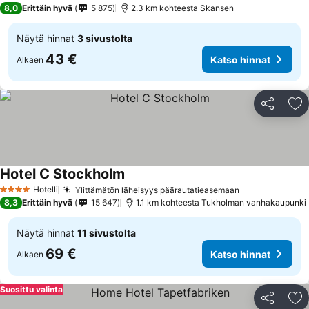
8,0
Erittäin hyvä
5 875
2.3 km kohteesta Skansen
Näytä hinnat
3 sivustolta
43 €
Katso hinnat
Alkaen
Jaa
Li
Hotel C Stockholm
Hotelli
Ylittämätön läheisyys päärautatieasemaan
4 Tähtiluokitus
8,3
Erittäin hyvä
15 647
1.1 km kohteesta Tukholman vanhakaupunki
Näytä hinnat
11 sivustolta
69 €
Katso hinnat
Alkaen
Suosittu valinta
Jaa
Li