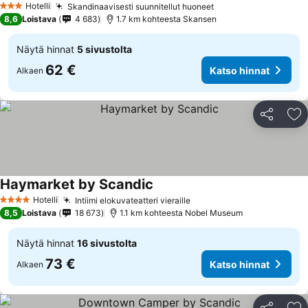
Hotelli
Skandinaavisesti suunnitellut huoneet
3 Tähtiluokitus
8,6
Loistava
4 683
1.7 km kohteesta Skansen
Näytä hinnat
5 sivustolta
62 €
Katso hinnat
Alkaen
Jaa
Li
Haymarket by Scandic
Hotelli
Intiimi elokuvateatteri vieraille
4 Tähtiluokitus
8,5
Loistava
18 673
1.1 km kohteesta Nobel Museum
Näytä hinnat
16 sivustolta
73 €
Katso hinnat
Alkaen