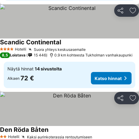
Jaa
Li
Scandic Continental
Hotelli
Suora yhteys keskusasemalle
4 Tähtiluokitus
8,5
Loistava
15 446
0.9 km kohteesta Tukholman vanhakaupunki
Näytä hinnat
14 sivustolta
72 €
Katso hinnat
Alkaen
Jaa
Li
Den Röda Båten
Hotelli
Kaksi aurinkoterassia rentoutumiseen
2 Tähtiluokitus