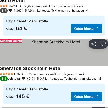
Sofo Hotel
Hotelli
Digitaalinen sisäänkirjautuminen on kätevää
3 Tähtiluokitus
6,7
4 362
1.9 km kohteesta Tukholman vanhakaupunki
Näytä hinnat
12 sivustolta
64 €
Katso hinnat
Alkaen
Suosittu valinta
Jaa
Li
Sheraton Stockholm Hotel
Hotelli
Panoraamanäkymät järvelle ja kaupunkiin
5 Tähtiluokitus
8,5
Loistava
9 217
0.7 km kohteesta Tukholman vanhakaupunki
Näytä hinnat
13 sivustolta
145 €
Katso hinnat
Alkaen