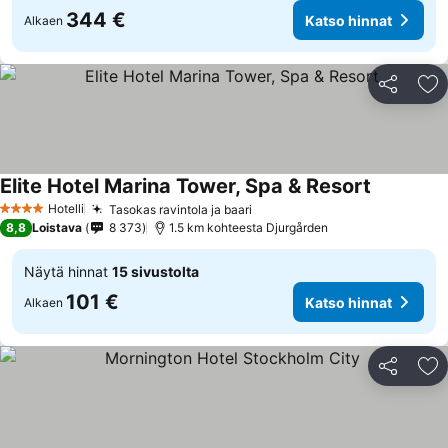
344 €
Katso hinnat
Alkaen
Jaa
Li
Elite Hotel Marina Tower, Spa & Resort
Hotelli
Tasokas ravintola ja baari
4 Tähtiluokitus
8,8
Loistava
8 373
1.5 km kohteesta Djurgården
Näytä hinnat
15 sivustolta
101 €
Katso hinnat
Alkaen
Jaa
Li