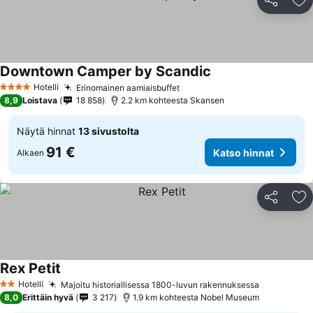
Jaa
Li
Downtown Camper by Scandic
Hotelli
Erinomainen aamiaisbuffet
4 Tähtiluokitus
8,9
Loistava
18 858
2.2 km kohteesta Skansen
Näytä hinnat
13 sivustolta
91 €
Katso hinnat
Alkaen
Jaa
Li
Rex Petit
Hotelli
Majoitu historiallisessa 1800-luvun rakennuksessa
2 Tähtiluokitus
8,0
Erittäin hyvä
3 217
1.9 km kohteesta Nobel Museum