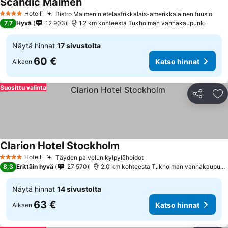
Scandic Malmen
Hotelli
Bistro Malmenin eteläafrikkalais-amerikkalainen fuusio
4 Tähtiluokitus
7,7
Hyvä
12 903
1.2 km kohteesta Tukholman vanhakaupunki
Näytä hinnat
17 sivustolta
60 €
Katso hinnat
Alkaen
Suosittu valinta
Jaa
Li
Clarion Hotel Stockholm
Hotelli
Täyden palvelun kylpylähoidot
4 Tähtiluokitus
8,3
Erittäin hyvä
27 570
2.0 km kohteesta Tukholman vanhakaupunki
Näytä hinnat
14 sivustolta
63 €
Katso hinnat
Alkaen