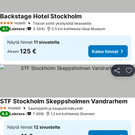
Backstage Hotel Stockholm
Hotelli
Tilavat sviitit yksityisillä terasseilla
4 Tähtiluokitus
9,1
Loistava
3 344
0.5 km kohteesta Vasa Museum
Näytä hinnat
11 sivustolta
125 €
Katso hinnat
Alkaen
Jaa
Li
STF Stockholm Skeppsholmen Vandrarhem
Hostelli
Saarisijainti ja kaupunkinäkymät
2 Tähtiluokitus
8,8
Loistava
7 459
1.2 km kohteesta Skansen
Näytä hinnat
12 sivustolta