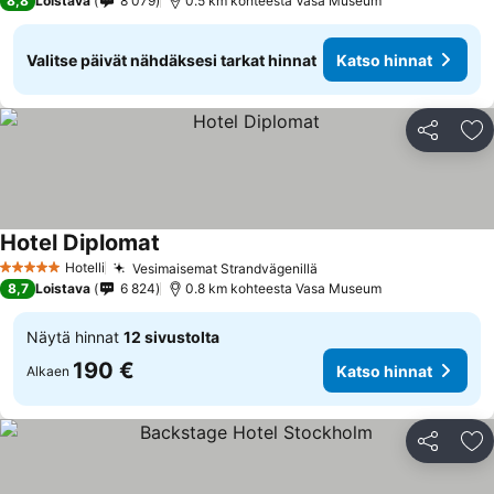
8,8
Loistava
8 079
0.5 km kohteesta Vasa Museum
Valitse päivät nähdäksesi tarkat hinnat
Katso hinnat
Jaa
Li
Hotel Diplomat
Hotelli
Vesimaisemat Strandvägenillä
5 Tähtiluokitus
8,7
Loistava
6 824
0.8 km kohteesta Vasa Museum
Näytä hinnat
12 sivustolta
190 €
Katso hinnat
Alkaen
Jaa
Li