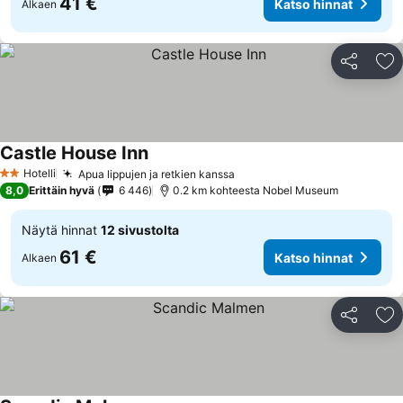
41 €
Katso hinnat
Alkaen
Jaa
Li
Castle House Inn
Hotelli
Apua lippujen ja retkien kanssa
2 Tähtiluokitus
8,0
Erittäin hyvä
6 446
0.2 km kohteesta Nobel Museum
Näytä hinnat
12 sivustolta
61 €
Katso hinnat
Alkaen
Jaa
Li