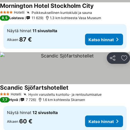
Mornington Hotel Stockholm City
Hotelli
Poikkeuksellinen kuntoklubi ja sauna
4 Tähtiluokitus
8,5
Loistava
11 629
1.3 km kohteesta Vasa Museum
Näytä hinnat
11 sivustolta
87 €
Katso hinnat
Alkaen
Jaa
Li
Scandic Sjöfartshotellet
Hotelli
Hyvin varusteltu kuntoilu- ja rentoutumisalue
3 Tähtiluokitus
7,7
Hyvä
7 726
1.6 km kohteesta Skansen
Näytä hinnat
12 sivustolta
60 €
Katso hinnat
Alkaen