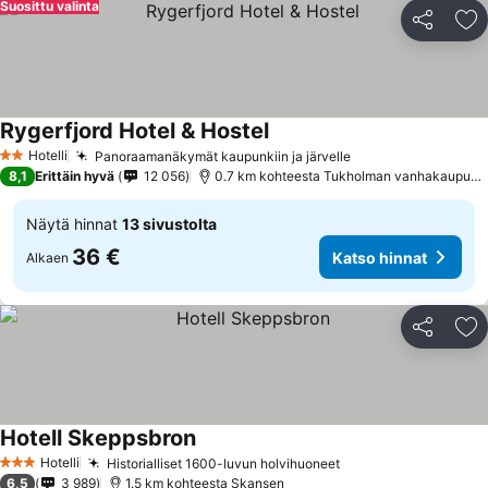
Suosittu valinta
Jaa
Li
Rygerfjord Hotel & Hostel
Hotelli
Panoraamanäkymät kaupunkiin ja järvelle
2 Tähtiluokitus
8,1
Erittäin hyvä
12 056
0.7 km kohteesta Tukholman vanhakaupunki
Näytä hinnat
13 sivustolta
36 €
Katso hinnat
Alkaen
Jaa
Li
Hotell Skeppsbron
Hotelli
Historialliset 1600-luvun holvihuoneet
3 Tähtiluokitus
6,5
3 989
1.5 km kohteesta Skansen