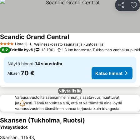
Jaa
Li
Scandic Grand Central
Hotelli
Wellness-osasto saunalla ja kuntosalilla
4 Tähtiluokitus
8,2
Erittäin hyvä
13 100
1.3 km kohteesta Tukholman vanhakaupunki
Näytä hinnat
14 sivustolta
70 €
Katso hinnat
Alkaen
Näytä lisää
Varaussivustoilta saamamme hinnat ja saatavuus muuttuvat
jatkuvasti. Tämä tarkoittaa sitä, että et välttämättä aina löydä
varaussivustolta täsmälleen samaa tarjousta kuin trivagosta.
Skansen (Tukholma, Ruotsi)
Yhteystiedot
Skansen
,
11593
,