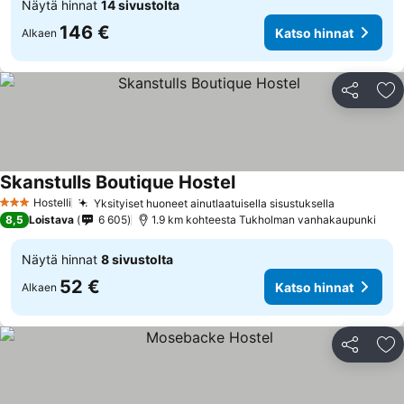
Näytä hinnat
14 sivustolta
146 €
Katso hinnat
Alkaen
Jaa
Li
Skanstulls Boutique Hostel
Hostelli
Yksityiset huoneet ainutlaatuisella sisustuksella
3 Tähtiluokitus
8,5
Loistava
6 605
1.9 km kohteesta Tukholman vanhakaupunki
Näytä hinnat
8 sivustolta
52 €
Katso hinnat
Alkaen
Jaa
Li