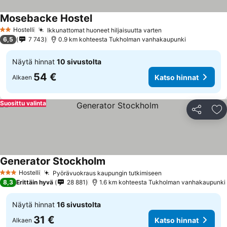
Mosebacke Hostel
Hostelli
Ikkunattomat huoneet hiljaisuutta varten
2 Tähtiluokitus
6,5
7 743
0.9 km kohteesta Tukholman vanhakaupunki
Näytä hinnat
10 sivustolta
54 €
Katso hinnat
Alkaen
Suosittu valinta
Jaa
Li
Generator Stockholm
Hostelli
Pyörävuokraus kaupungin tutkimiseen
3 Tähtiluokitus
8,3
Erittäin hyvä
28 881
1.6 km kohteesta Tukholman vanhakaupunki
Näytä hinnat
16 sivustolta
31 €
Katso hinnat
Alkaen