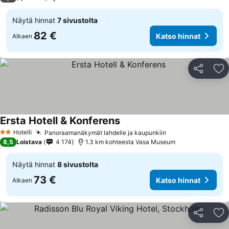
Näytä hinnat
7 sivustolta
82 €
Katso hinnat
Alkaen
Jaa
Li
Ersta Hotell & Konferens
Hotelli
Panoraamanäkymät lahdelle ja kaupunkiin
2 Tähtiluokitus
8,5
Loistava
4 174
1.3 km kohteesta Vasa Museum
Näytä hinnat
8 sivustolta
73 €
Katso hinnat
Alkaen
Jaa
Li