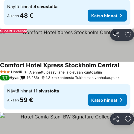
Näytä hinnat
4 sivustolta
48 €
Katso hinnat
Alkaen
Suosittu valinta
Jaa
Li
Comfort Hotel Xpress Stockholm Central
Hotelli
Alennettu pääsy lähellä olevaan kuntosaliin
3 Tähtiluokitus
7,7
Hyvä
16 286
1.3 km kohteesta Tukholman vanhakaupunki
Näytä hinnat
11 sivustolta
59 €
Katso hinnat
Alkaen
Jaa
Li