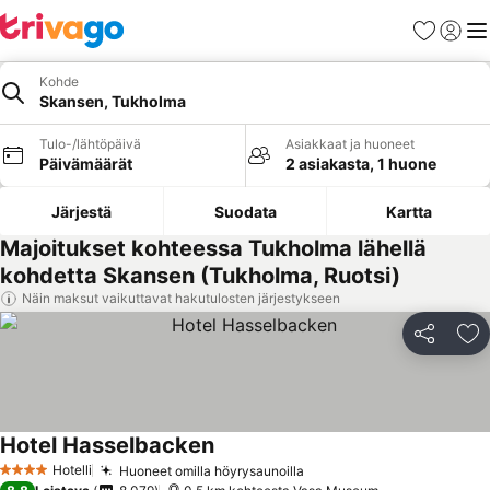
Suosikit
Kirjaud
Val
Kohde
Skansen, Tukholma
Tulo-/lähtöpäivä
Asiakkaat ja huoneet
Päivämäärät
2 asiakasta, 1 huone
Järjestä
Suodata
Kartta
Majoitukset kohteessa Tukholma lähellä
kohdetta Skansen (Tukholma, Ruotsi)
Näin maksut vaikuttavat hakutulosten järjestykseen
Jaa
Li
Hotel Hasselbacken
Hotelli
Huoneet omilla höyrysaunoilla
4 Tähtiluokitus