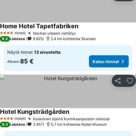
Home Hotel Tapetfabriken
Hotelli
Nackan urbaani viehätys
4 Tähtiluokitus
9,2
Loistava
8 825
2.4 km kohteesta Skansen
Näytä hinnat
13 sivustolta
85 €
Katso hinnat
Alkaen
Jaa
Li
Hotel Kungsträdgården
Hotelli
Keskeinen sijainti Kuninkaanpuiston vieressä
4 Tähtiluokitus
9,3
Loistava
3 657
0.7 km kohteesta Nobel Museum