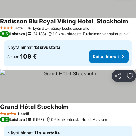
Radisson Blu Royal Viking Hotel, Stockholm
Hotelli
Lyömätön pääsy keskusasemalle
4 Tähtiluokitus
8,5
Loistava
24 188
1.0 km kohteesta Tukholman vanhakaupunki
Näytä hinnat
13 sivustolta
109 €
Katso hinnat
Alkaen
Jaa
Li
Grand Hôtel Stockholm
Hotelli
5 Tähtiluokitus
9,2
Loistava
9 963
0.6 km kohteesta Nobel Museum
Näytä hinnat
11 sivustolta