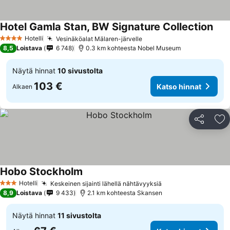
Hotel Gamla Stan, BW Signature Collection
Hotelli
Vesinäköalat Mälaren-järvelle
4 Tähtiluokitus
8,5
Loistava
6 748
0.3 km kohteesta Nobel Museum
Näytä hinnat
10 sivustolta
103 €
Katso hinnat
Alkaen
Jaa
Li
Hobo Stockholm
Hotelli
Keskeinen sijainti lähellä nähtävyyksiä
3 Tähtiluokitus
8,9
Loistava
9 433
2.1 km kohteesta Skansen
Näytä hinnat
11 sivustolta