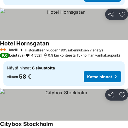
Jaa
Li
Hotel Hornsgatan
Hotelli
Historiallisen vuoden 1905 rakennuksen viehätys
2 Tähtiluokitus
9,0
Loistava
4 552
0.9 km kohteesta Tukholman vanhakaupunki
Näytä hinnat
8 sivustolta
58 €
Katso hinnat
Alkaen
Jaa
Li
Citybox Stockholm