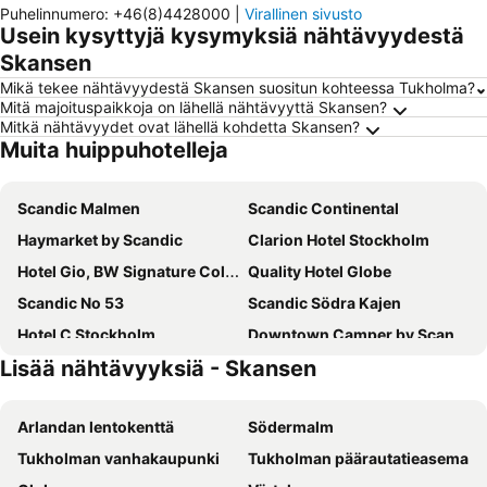
Puhelinnumero
:
+46(8)4428000
|
Virallinen sivusto
Usein kysyttyjä kysymyksiä nähtävyydestä
Skansen
Mikä tekee nähtävyydestä Skansen suositun kohteessa Tukholma?
Mitä majoituspaikkoja on lähellä nähtävyyttä Skansen?
Mitkä nähtävyydet ovat lähellä kohdetta Skansen?
Muita huippuhotelleja
Scandic Malmen
Scandic Continental
Haymarket by Scandic
Clarion Hotel Stockholm
Hotel Gio, BW Signature Collection
Quality Hotel Globe
Scandic No 53
Scandic Södra Kajen
Hotel C Stockholm
Downtown Camper by Scandic
Lisää nähtävyyksiä - Skansen
Scandic Grand Central
Scandic Go Sankt Eriksgatan 20
Elite Palace Hotel & Spa
Radisson Blu Royal Viking Hotel, Stockholm
Arlandan lentokenttä
Södermalm
STF Hotel Zinkensdamm
Comfort Hotel Xpress Stockholm Central
Tukholman vanhakaupunki
Tukholman päärautatieasema
Scandic Sjöfartshotellet
Castle House Inn