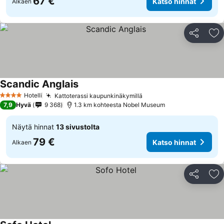
67 €
Katso hinnat
Alkaen
Jaa
Li
Scandic Anglais
Hotelli
Kattoterassi kaupunkinäkymillä
4 Tähtiluokitus
7,9
Hyvä
9 368
1.3 km kohteesta Nobel Museum
Näytä hinnat
13 sivustolta
79 €
Katso hinnat
Alkaen
Jaa
Li