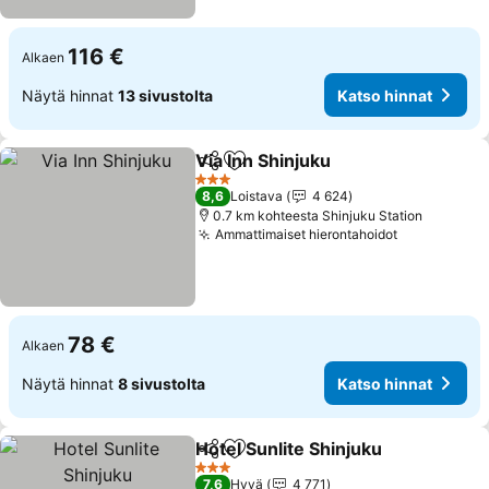
116 €
Alkaen
Näytä hinnat
13 sivustolta
Katso hinnat
Via Inn Shinjuku
Jaa
Lisää suosikkeihin
Katso hinn
3 Tähtiluokitus
8,6
Loistava
4 624
0.7 km kohteesta Shinjuku Station
Ammattimaiset hierontahoidot
Katso hinn
78 €
Alkaen
Näytä hinnat
8 sivustolta
Katso hinnat
Hotel Sunlite Shinjuku
Jaa
Lisää suosikkeihin
Kats
3 Tähtiluokitus
7,6
Hyvä
4 771