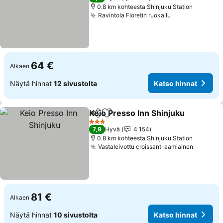
0.8 km kohteesta Shinjuku Station
Ravintola Floretin ruokailu
Katso hinnat
64 €
Alkaen
Näytä hinnat
12 sivustolta
Katso hinnat
Keio Presso Inn Shinjuku
Jaa
Lisää suosikkeihin
K
3 Tähtiluokitus
7,9
Hyvä
4 154
0.8 km kohteesta Shinjuku Station
Vastaleivottu croissant-aamiainen
Katso h
81 €
Alkaen
Näytä hinnat
10 sivustolta
Katso hinnat