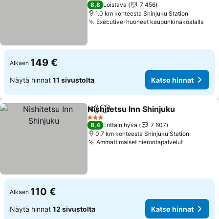
Katso hinnat
3 Tähtiluokitus
8,8
Loistava
7 456
1.0 km kohteesta Shinjuku Station
Executive-huoneet kaupunkinäköalalla
Kats
149 €
Alkaen
Näytä hinnat
11 sivustolta
Katso hinnat
Nishitetsu Inn Shinjuku
Jaa
Lisää suosikkeihin
Kat
3 Tähtiluokitus
8,4
Erittäin hyvä
7 607
0.7 km kohteesta Shinjuku Station
Ammattimaiset hierontapalvelut
Katso hin
110 €
Alkaen
Näytä hinnat
12 sivustolta
Katso hinnat