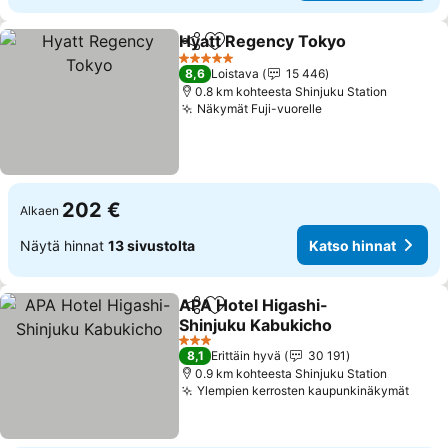
Hyatt Regency Tokyo
Jaa
Lisää suosikkeihin
Kats
5 Tähtiluokitus
8,6
Loistava
15 446
0.8 km kohteesta Shinjuku Station
Näkymät Fuji-vuorelle
Katso hinnat
202 €
Alkaen
Näytä hinnat
13 sivustolta
Katso hinnat
APA Hotel Higashi-
Jaa
Lisää suosikkeihin
Shinjuku Kabukicho
Katso hinnat
3 Tähtiluokitus
8,1
Erittäin hyvä
30 191
0.9 km kohteesta Shinjuku Station
Ylempien kerrosten kaupunkinäkymät
Katso