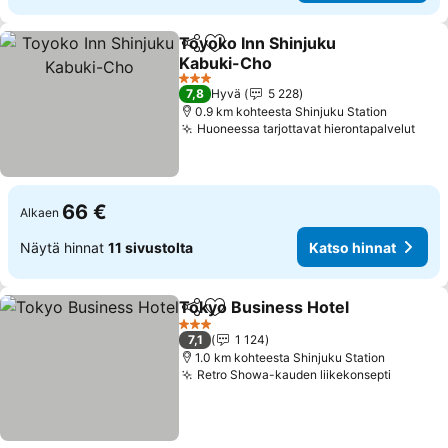
Toyoko Inn Shinjuku
Jaa
Lisää suosikkeihin
Kabuki-Cho
Katso hinnat
3 Tähtiluokitus
7,8
Hyvä
5 228
0.9 km kohteesta Shinjuku Station
Huoneessa tarjottavat hierontapalvelut
Kats
66 €
Alkaen
Näytä hinnat
11 sivustolta
Katso hinnat
Tokyo Business Hotel
Jaa
Lisää suosikkeihin
Kats
3 Tähtiluokitus
7,1
1 124
1.0 km kohteesta Shinjuku Station
Retro Showa-kauden liikekonsepti
Katso h