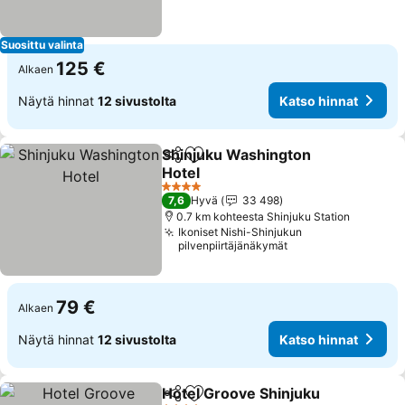
Suosittu valinta
125 €
Alkaen
Näytä hinnat
12 sivustolta
Katso hinnat
Shinjuku Washington
Jaa
Lisää suosikkeihin
Hotel
Katso hinnat
4 Tähtiluokitus
7,6
Hyvä
33 498
0.7 km kohteesta Shinjuku Station
Ikoniset Nishi-Shinjukun
pilvenpiirtäjänäkymät
79 €
Alkaen
Näytä hinnat
12 sivustolta
Katso hinnat
Hotel Groove Shinjuku
Jaa
Lisää suosikkeihin
Kat