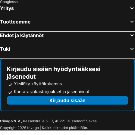
Googlessa.
Yritys
Kichijoji Station
Nakano
DoubleTree by Hilton Tokyo Ariake
Hotel Graphy Nezu
Nozawa Onsen Ski Resort
Ebisu Station
remm Hibiya
Hotel New Otani Tokyo Garden Tower
Tuotteemme
Uneo
Shibuya Metro Station
Daiwa Roynet Hotel Shimbashi
Hotel Metropolitan Tokyo Ikebukuro
Akasaka Metro Station
Shimbashi Metro Station
Ehdot ja käytännöt
hotel MONday Premium 豊洲
Hotel Tavinos Hamamatsucho
Shinagawa
Kinshicho Station
Capsule Hotel Anshin Oyado Shinjuku
JR Kyushu Hotel Blossom Shinjuku
Tuki
Akihabara Metro Station
Kamata Station
Kadoya Hotel
WPÜ HOTEL Shinjuku
Hamamatsucho station
Chiyoda
Hotel Kabuki
Shinjuku Prince Hotel
Kirjaudu sisään hyödyntääksesi
Haneda Airport Terminal 1 Station
Gora hot spring
Hotel Century Southern Tower
HOTEL MYSTAYS Nishi Shinjuku
jäsenedut
Shinbashi Station
Tokyo Disney Resort
Tokyu Stay Shinjuku
Bellustar Tokyo
Yksilöity käyttökokemus
Shinjuku Sanchōme Metro Station
Okachimachi Station
APA Hotel Shinjuku Kabukicho Chuo
yksi SAUNA & STAY
Kanta-asiakastarjoukset ja jäsenhinnat
Nakameguro Station
Meguro
Nishitetsu Inn Shinjuku
HOTEL LiVEMAX Akasaka
Kirjaudu sisään
Zenrosai Hall Space Zero
Shinjukusanchome Station
Anshin Oyado Premier Shinbashi Shiodome
Sotetsu Grand Fresa Tokyo-Bay Ariake
Kabukicho
NS Event Hall
toggle hotel suidobashi TOKYO
Centurion Hotel Grand Akasaka
trivago N.V.
, Kesselstraße 5 – 7, 40221 Düsseldorf, Saksa
Tokyo Metropolitan Government
NTT Docomo Yoyogi Building
HOTEL LiVEMAX Asakusa Sky Front
Hotel Okura Tokyo Bay
Copyright 2026 trivago | Kaikki oikeudet pidätetään.
Yoyogi Station
Nishi-Shinjuku Metro Station
Akasaka Yoko Hotel
Grand Central Hotel