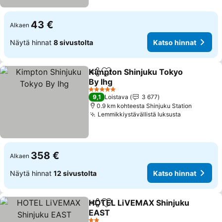
43 €
Alkaen
Näytä hinnat
8 sivustolta
Katso hinnat
Kimpton Shinjuku Tokyo
Jaa
Lisää suosikkeihin
By Ihg
Katso hinnat
5 Tähtiluokitus
9,1
Loistava
3 677
0.9 km kohteesta Shinjuku Station
Lemmikkiystävällistä luksusta
Katso hinn
358 €
Alkaen
Näytä hinnat
12 sivustolta
Katso hinnat
HOTEL LiVEMAX Shinjuku
Jaa
Lisää suosikkeihin
EAST