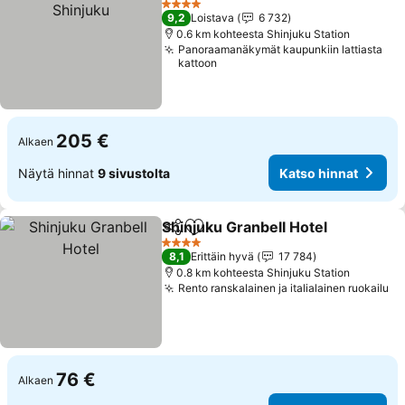
4 Tähtiluokitus
9,2
Loistava
6 732
0.6 km kohteesta Shinjuku Station
Panoraamanäkymät kaupunkiin lattiasta
kattoon
205 €
Alkaen
Näytä hinnat
9 sivustolta
Katso hinnat
Shinjuku Granbell Hotel
Jaa
Lisää suosikkeihin
Ka
4 Tähtiluokitus
8,1
Erittäin hyvä
17 784
0.8 km kohteesta Shinjuku Station
Rento ranskalainen ja italialainen ruokailu
Ka
76 €
Alkaen