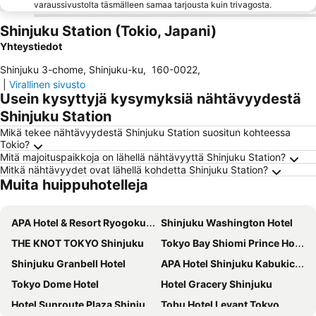
varaussivustolta täsmälleen samaa tarjousta kuin trivagosta.
Shinjuku Station (Tokio, Japani)
Yhteystiedot
Shinjuku 3-chome, Shinjuku-ku
,
160-0022
,
|
Virallinen sivusto
Usein kysyttyjä kysymyksiä nähtävyydestä
Shinjuku Station
Mikä tekee nähtävyydestä Shinjuku Station suositun kohteessa
Tokio?
Mitä majoituspaikkoja on lähellä nähtävyyttä Shinjuku Station?
Mitkä nähtävyydet ovat lähellä kohdetta Shinjuku Station?
Muita huippuhotelleja
APA Hotel & Resort Ryogoku Ekimae Tower
Shinjuku Washington Hotel
THE KNOT TOKYO Shinjuku
Tokyo Bay Shiomi Prince Hotel
Shinjuku Granbell Hotel
APA Hotel Shinjuku Kabukicho Tower
Tokyo Dome Hotel
Hotel Gracery Shinjuku
Hotel Sunroute Plaza Shinjuku
Tobu Hotel Levant Tokyo