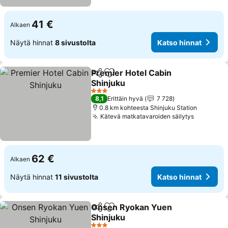
41 €
Alkaen
Näytä hinnat
8 sivustolta
Katso hinnat
Premier Hotel Cabin
Jaa
Lisää suosikkeihin
Shinjuku
Katso hinnat
3 Tähtiluokitus
8,1
Erittäin hyvä
7 728
0.8 km kohteesta Shinjuku Station
Kätevä matkatavaroiden säilytys
Katso hi
62 €
Alkaen
Näytä hinnat
11 sivustolta
Katso hinnat
Onsen Ryokan Yuen
Jaa
Lisää suosikkeihin
Shinjuku