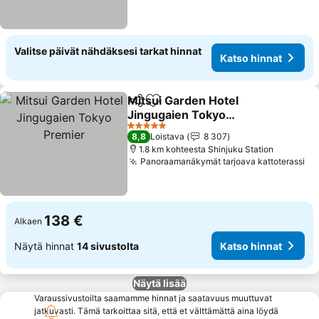
Valitse päivät nähdäksesi tarkat hinnat
Katso hinnat
Mitsui Garden Hotel
Jaa
Lisää suosikkeihin
Jingugaien Tokyo
Premier
Katso hinnat
5 Tähtiluokitus
8,8
Loistava
8 307
1.8 km kohteesta Shinjuku Station
Panoraamanäkymät tarjoava kattoterassi
Ka
138 €
Alkaen
Näytä hinnat
14 sivustolta
Katso hinnat
Näytä lisää
Varaussivustoilta saamamme hinnat ja saatavuus muuttuvat
jatkuvasti. Tämä tarkoittaa sitä, että et välttämättä aina löydä