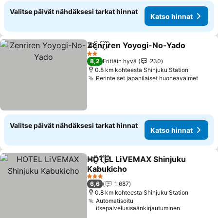
Valitse päivät nähdäksesi tarkat hinnat
Katso hinnat
Zenriren Yoyogi-No-Yado
Jaa
Lisää suosikkeihin
2 Tähtiluokitus
8,2
Erittäin hyvä
230
0.8 km kohteesta Shinjuku Station
Perinteiset japanilaiset huoneavaimet
Katso
Valitse päivät nähdäksesi tarkat hinnat
Katso hinnat
HOTEL LiVEMAX Shinjuku
Jaa
Lisää suosikkeihin
Kabukicho
Katso hinnat
3 Tähtiluokitus
6,6
1 687
0.8 km kohteesta Shinjuku Station
Automatisoitu
itsepalvelusisäänkirjautuminen