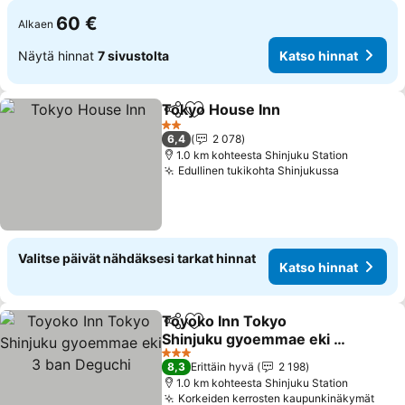
60 €
Alkaen
Näytä hinnat
7 sivustolta
Katso hinnat
Tokyo House Inn
Jaa
Lisää suosikkeihin
Katso hin
2 Tähtiluokitus
6,4
2 078
1.0 km kohteesta Shinjuku Station
Edullinen tukikohta Shinjukussa
Katso hin
Valitse päivät nähdäksesi tarkat hinnat
Katso hinnat
Toyoko Inn Tokyo
Jaa
Lisää suosikkeihin
Shinjuku gyoemmae eki 3
ban Deguchi
Katso hinnat
3 Tähtiluokitus
8,3
Erittäin hyvä
2 198
1.0 km kohteesta Shinjuku Station
Korkeiden kerrosten kaupunkinäkymät
Kats