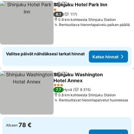
Shinjuku Hotel Park Inn
Jaa
Lisää suosikkeihin
Kat
1 Tähtiluokitus
6,1
117
0.9 km kohteesta Shinjuku Station
Rentouttava hierontapalvelu paikan päällä
K
Valitse päivät nähdäksesi tarkat hinnat
Katso hinnat
Shinjuku Washington
Jaa
Lisää suosikkeihin
Hotel Annex
Katso hinnat
3 Tähtiluokitus
7,7
Hyvä
8 315
0.8 km kohteesta Shinjuku Station
Rentouttavat hierontapalvelut huoneessa
Ka
78 €
Alkaen