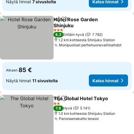
Näytä hinnat
7 sivustolta
Katso hinnat
Hotel Rose Garden
Jaa
Lisää suosikkeihin
Shinjuku
Katso hinnat
3 Tähtiluokitus
8,3
Erittäin hyvä
7 782
1.2 km kohteesta Shinjuku Station
Monipuoliset perhehuonevaihtoehdot
Katso
85 €
Alkaen
Näytä hinnat
11 sivustolta
Katso hinnat
The Global Hotel Tokyo
Jaa
Lisää suosikkeihin
Kat
2 Tähtiluokitus
7,8
Hyvä
5 141
1.0 km kohteesta Shinjuku Station
Panoraamakatto terassi
Katso hinnat