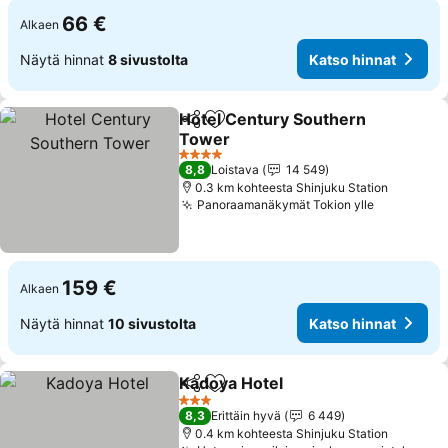
66 €
Alkaen
Näytä hinnat
8 sivustolta
Katso hinnat
Hotel Century Southern
Jaa
Lisää suosikkeihin
Tower
Katso hinnat
4 Tähtiluokitus
8,8
Loistava
14 549
0.3 km kohteesta Shinjuku Station
Panoraamanäkymät Tokion ylle
Katso hin
159 €
Alkaen
Näytä hinnat
10 sivustolta
Katso hinnat
Kadoya Hotel
Jaa
Lisää suosikkeihin
Katso hinnat
3 Tähtiluokitus
8,3
Erittäin hyvä
6 449
0.4 km kohteesta Shinjuku Station