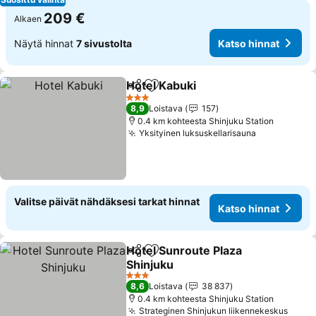
209 €
Alkaen
Näytä hinnat
7 sivustolta
Katso hinnat
Hotel Kabuki
Jaa
Lisää suosikkeihin
Katso hinnat
3 Tähtiluokitus
8,9
Loistava
157
0.4 km kohteesta Shinjuku Station
Yksityinen luksuskellarisauna
Katso hinn
Valitse päivät nähdäksesi tarkat hinnat
Katso hinnat
Hotel Sunroute Plaza
Jaa
Lisää suosikkeihin
Shinjuku
Katso hinnat
3 Tähtiluokitus
8,6
Loistava
38 837
0.4 km kohteesta Shinjuku Station
Strateginen Shinjukun liikennekeskus
Katso