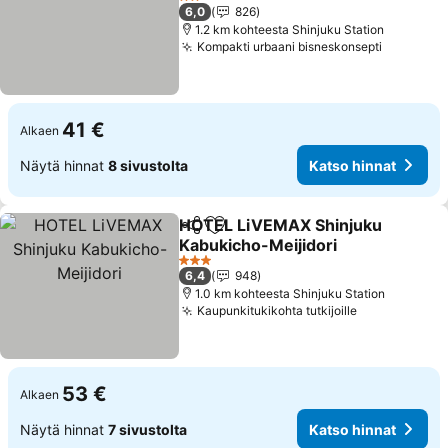
Katso hinnat
2 Tähtiluokitus
6,0
826
1.2 km kohteesta Shinjuku Station
Kompakti urbaani bisneskonsepti
Katso hi
41 €
Alkaen
Näytä hinnat
8 sivustolta
Katso hinnat
HOTEL LiVEMAX Shinjuku
Jaa
Lisää suosikkeihin
Kabukicho-Meijidori
Katso hinnat
3 Tähtiluokitus
6,4
948
1.0 km kohteesta Shinjuku Station
Kaupunkitukikohta tutkijoille
Katso hinna
53 €
Alkaen
Näytä hinnat
7 sivustolta
Katso hinnat