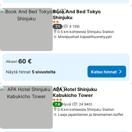
Book And Bed Tokyo
Jaa
Lisää suosikkeihin
Shinjuku
Katso hinnat
2 Tähtiluokitus
7,1
4 159
0.5 km kohteesta Shinjuku Station
Monipuoliset kapselihuonetyypit
Katso hi
60 €
Alkaen
Näytä hinnat
5 sivustolta
Katso hinnat
APA Hotel Shinjuku
Jaa
Lisää suosikkeihin
Kabukicho Tower
Katso hinnat
3 Tähtiluokitus
7,8
Hyvä
24 940
0.6 km kohteesta Shinjuku Station
Laaja japanilainen ja länsimainen buffet
Kat