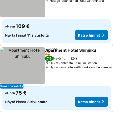
Hatago japanilainen izakaya-ravintola
Kats
109 €
Alkaen
Näytä hinnat
11 sivustolta
Katso hinnat
Apartment Hotel Shinjuku
Jaa
Lisää suosikkeihin
2 Tähtiluokitus
7,6
Hyvä
4 224
1.6 km kohteesta Shinjuku Station
Hyvin varusteltu keittiönurkkaus huoneessa
Suosittu valinta
75 €
Alkaen
Näytä hinnat
3 sivustolta
Katso hinnat