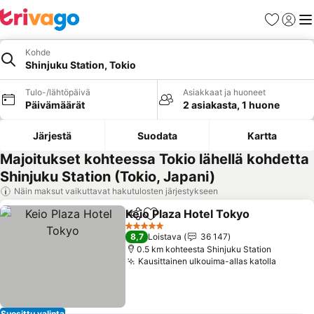
Suosikit
Kirjaud
Val
Kohde
Shinjuku Station, Tokio
Tulo-/lähtöpäivä
Asiakkaat ja huoneet
Päivämäärät
2 asiakasta, 1 huone
Järjestä
Suodata
Kartta
Majoitukset kohteessa Tokio lähellä kohdetta
Shinjuku Station (Tokio, Japani)
Näin maksut vaikuttavat hakutulosten järjestykseen
Keio Plaza Hotel Tokyo
Jaa
Lisää suosikkeihin
Kat
5 Tähtiluokitus
8,7
Loistava
36 147
0.5 km kohteesta Shinjuku Station
Kausittainen ulkouima-allas katolla
Katso 
Suosittu valinta