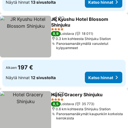
Näytä hinnat
13 sivustolta
Katso hinnat
JR Kyushu Hotel Blossom
Jaa
Lisää suosikkeihin
Shinjuku
Katso hinnat
4 Tähtiluokitus
8,9
Loistava
18 011
0.3 km kohteesta Shinjuku Station
Panoraamanäkymällä varustetut
kylpyammeet
197 €
Alkaen
Näytä hinnat
12 sivustolta
Katso hinnat
Hotel Gracery Shinjuku
Jaa
Lisää suosikkeihin
Kat
4 Tähtiluokitus
8,5
Loistava
35 773
0.6 km kohteesta Shinjuku Station
Panoraamanäkymät kaupunkiin korkeista
kerroksista