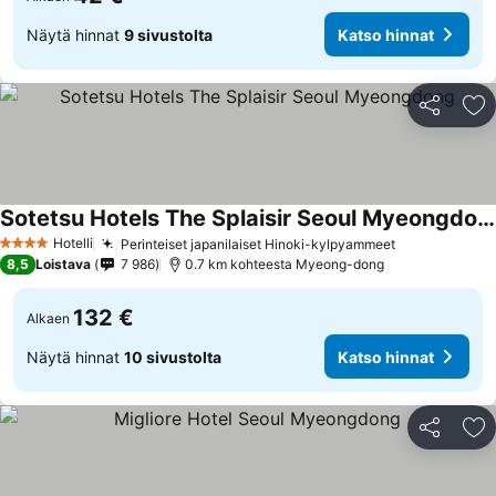
Näytä hinnat
9 sivustolta
Katso hinnat
Jaa
Li
Sotetsu Hotels The Splaisir Seoul Myeongdong
Hotelli
Perinteiset japanilaiset Hinoki-kylpyammeet
4 Tähtiluokitus
8,5
Loistava
7 986
0.7 km kohteesta Myeong-dong
132 €
Alkaen
Näytä hinnat
10 sivustolta
Katso hinnat
Jaa
Li