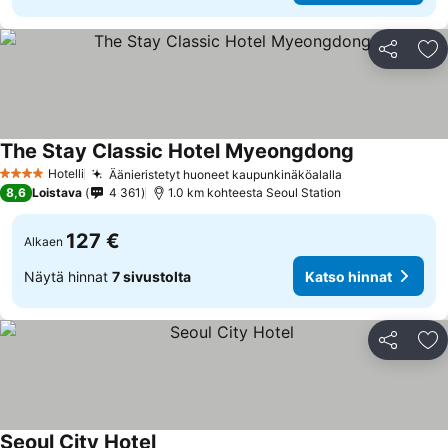
Jaa
Li
The Stay Classic Hotel Myeongdong
Hotelli
Äänieristetyt huoneet kaupunkinäköalalla
4 Tähtiluokitus
8,6
Loistava
4 361
1.0 km kohteesta Seoul Station
127 €
Alkaen
Näytä hinnat
7 sivustolta
Katso hinnat
Jaa
Li
Seoul City Hotel