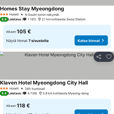
Homes Stay Myeongdong
Hotelli
N Soulin tornin näkymät
3 Tähtiluokitus
8,6
Loistava
1 191
2.1 km kohteesta Seoul Station
105 €
Alkaen
Näytä hinnat
7 sivustolta
Katso hinnat
Jaa
Li
Klaven Hotel Myeongdong City Hall
Hotelli
24h-kuntosali
3 Tähtiluokitus
8,6
Loistava
6 736
0.8 km kohteesta Myeong-dong
118 €
Alkaen