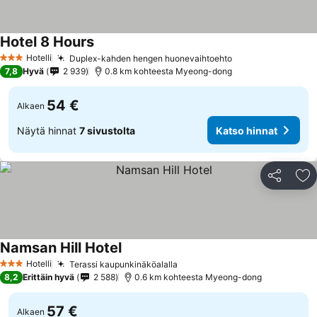
Hotel 8 Hours
Hotelli
Duplex-kahden hengen huonevaihtoehto
3 Tähtiluokitus
7,8
Hyvä
2 939
0.8 km kohteesta Myeong-dong
54 €
Alkaen
Näytä hinnat
7 sivustolta
Katso hinnat
Jaa
Li
Namsan Hill Hotel
Hotelli
Terassi kaupunkinäköalalla
3 Tähtiluokitus
8,2
Erittäin hyvä
2 588
0.6 km kohteesta Myeong-dong
57 €
Alkaen