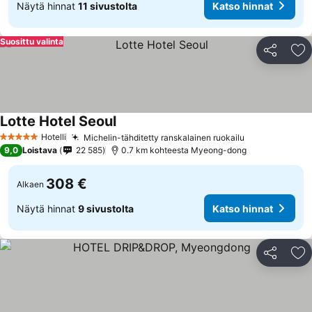
Näytä hinnat
11 sivustolta
Katso hinnat
Suosittu valinta
Jaa
Li
Lotte Hotel Seoul
Hotelli
Michelin-tähditetty ranskalainen ruokailu
5 Tähtiluokitus
9,0
Loistava
22 585
0.7 km kohteesta Myeong-dong
308 €
Alkaen
Näytä hinnat
9 sivustolta
Katso hinnat
Jaa
Li