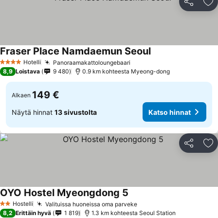
Jaa
Li
Fraser Place Namdaemun Seoul
Hotelli
Panoraamakattoloungebaari
4 Tähtiluokitus
8,9
Loistava
9 480
0.9 km kohteesta Myeong-dong
149 €
Alkaen
Näytä hinnat
13 sivustolta
Katso hinnat
Jaa
Li
OYO Hostel Myeongdong 5
Hostelli
Valituissa huoneissa oma parveke
2 Tähtiluokitus
8,2
Erittäin hyvä
1 819
1.3 km kohteesta Seoul Station