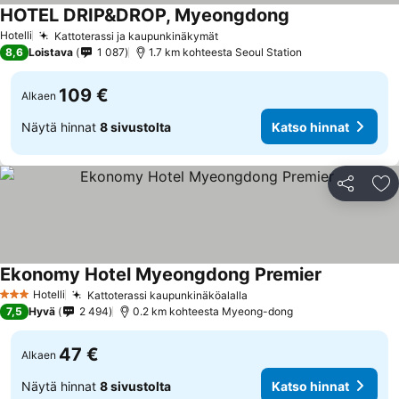
HOTEL DRIP&DROP, Myeongdong
Hotelli
Kattoterassi ja kaupunkinäkymät
8,6
Loistava
1 087
1.7 km kohteesta Seoul Station
109 €
Alkaen
Näytä hinnat
8 sivustolta
Katso hinnat
Jaa
Li
Ekonomy Hotel Myeongdong Premier
Hotelli
Kattoterassi kaupunkinäköalalla
3 Tähtiluokitus
7,5
Hyvä
2 494
0.2 km kohteesta Myeong-dong
47 €
Alkaen
Näytä hinnat
8 sivustolta
Katso hinnat