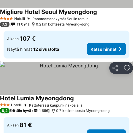
Migliore Hotel Seoul Myeongdong
Hotelli
Panoraamanäkymät Soulin torniin
4 Tähtiluokitus
7,2
11 094
0.2 km kohteesta Myeong-dong
107 €
Alkaen
Näytä hinnat
12 sivustolta
Katso hinnat
Jaa
Li
Hotel Lumia Myeongdong
Hotelli
Kattoterassi kaupunkinäköalalla
3 Tähtiluokitus
8,2
Erittäin hyvä
1 856
0.7 km kohteesta Myeong-dong
81 €
Alkaen