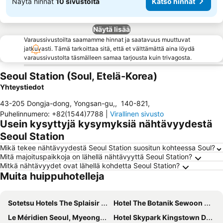
Näytä hinnat
10 sivustolta
Katso hinnat
Näytä lisää
Varaussivustoilta saamamme hinnat ja saatavuus muuttuvat
jatkuvasti. Tämä tarkoittaa sitä, että et välttämättä aina löydä
varaussivustolta täsmälleen samaa tarjousta kuin trivagosta.
Seoul Station (Soul, Etelä-Korea)
Yhteystiedot
43-205 Dongja-dong, Yongsan-gu,
,
140-821
,
Puhelinnumero
:
+82(1544)7788
|
Virallinen sivusto
Usein kysyttyjä kysymyksiä nähtävyydestä
Seoul Station
Mikä tekee nähtävyydestä Seoul Station suositun kohteessa Soul?
Mitä majoituspaikkoja on lähellä nähtävyyttä Seoul Station?
Mitkä nähtävyydet ovat lähellä kohdetta Seoul Station?
Muita huippuhotelleja
Sotetsu Hotels The Splaisir Seoul Myeongdong
Hotel The Botanik Sewoon Myeongdong
Le Méridien Seoul, Myeongdong
Hotel Skypark Kingstown Dongdaemun