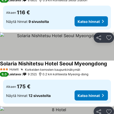
8,9
Loistava
8 683
0.9 km kohteesta Seoul Station
116 €
Alkaen
Näytä hinnat
9 sivustolta
Katso hinnat
Jaa
Li
Solaria Nishitetsu Hotel Seoul Myeongdong
Hotelli
Korkeiden kerrosten kaupunkinäkymät
3 Tähtiluokitus
9,0
Loistava
9 252
0.2 km kohteesta Myeong-dong
175 €
Alkaen
Näytä hinnat
12 sivustolta
Katso hinnat