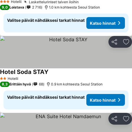
Hotelli
Laskettelurinteet talven iloihin
3 Tähtiluokitus
9,0
Loistava
2 716
1.0 km kohteesta Seoul Station
Valitse päivät nähdäksesi tarkat hinnat
Katso hinnat
Jaa
Li
Hotel Soda STAY
Hotelli
2 Tähtiluokitus
8,3
Erittäin hyvä
68
0.9 km kohteesta Seoul Station
Valitse päivät nähdäksesi tarkat hinnat
Katso hinnat
Jaa
Li