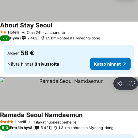
About Stay Seoul
Hotelli
Oma 24h-vastaanotto
2 Tähtiluokitus
7,7
Hyvä
2 462
1.5 km kohteesta Myeong-dong
58 €
Alkaen
Näytä hinnat
8 sivustolta
Katso hinnat
Jaa
Li
Ramada Seoul Namdaemun
Hotelli
Tilavat huoneet perheille
4 Tähtiluokitus
8,0
Erittäin hyvä
5 421
1.3 km kohteesta Myeong-dong