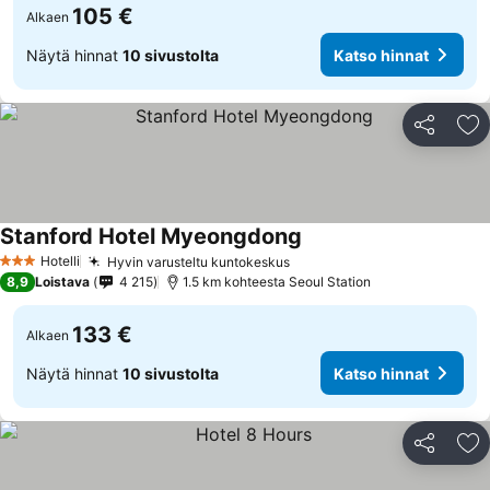
105 €
Alkaen
Näytä hinnat
10 sivustolta
Katso hinnat
Jaa
Li
Stanford Hotel Myeongdong
Hotelli
Hyvin varusteltu kuntokeskus
3 Tähtiluokitus
8,9
Loistava
4 215
1.5 km kohteesta Seoul Station
133 €
Alkaen
Näytä hinnat
10 sivustolta
Katso hinnat
Jaa
Li