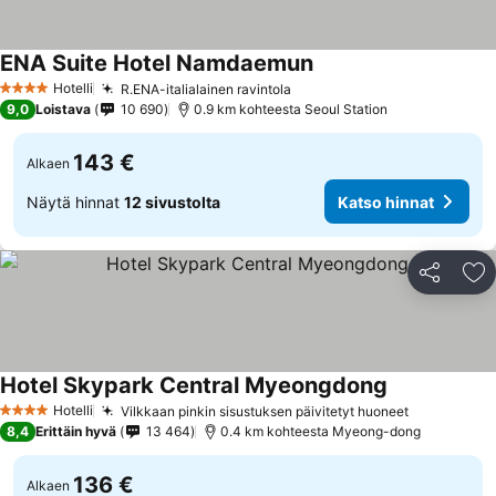
ENA Suite Hotel Namdaemun
Hotelli
R.ENA-italialainen ravintola
4 Tähtiluokitus
9,0
Loistava
10 690
0.9 km kohteesta Seoul Station
143 €
Alkaen
Näytä hinnat
12 sivustolta
Katso hinnat
Jaa
Li
Hotel Skypark Central Myeongdong
Hotelli
Vilkkaan pinkin sisustuksen päivitetyt huoneet
4 Tähtiluokitus
8,4
Erittäin hyvä
13 464
0.4 km kohteesta Myeong-dong
136 €
Alkaen