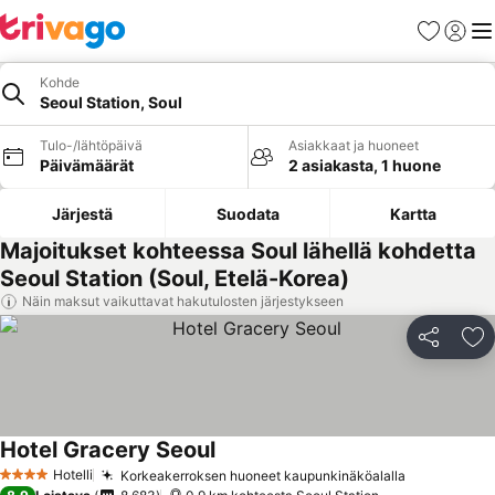
Suosikit
Kirjaud
Val
Kohde
Seoul Station, Soul
Tulo-/lähtöpäivä
Asiakkaat ja huoneet
Päivämäärät
2 asiakasta, 1 huone
Järjestä
Suodata
Kartta
Majoitukset kohteessa Soul lähellä kohdetta
Seoul Station (Soul, Etelä-Korea)
Näin maksut vaikuttavat hakutulosten järjestykseen
Jaa
Li
Hotel Gracery Seoul
Hotelli
Korkeakerroksen huoneet kaupunkinäköalalla
4 Tähtiluokitus