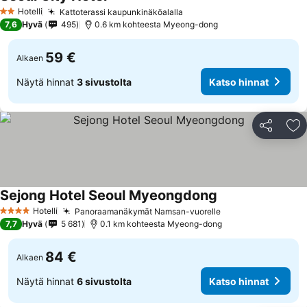
Hotelli
Kattoterassi kaupunkinäköalalla
2 Tähtiluokitus
7,6
Hyvä
495
0.6 km kohteesta Myeong-dong
59 €
Alkaen
Näytä hinnat
3 sivustolta
Katso hinnat
Jaa
Li
Sejong Hotel Seoul Myeongdong
Hotelli
Panoraamanäkymät Namsan-vuorelle
4 Tähtiluokitus
7,7
Hyvä
5 681
0.1 km kohteesta Myeong-dong
84 €
Alkaen
Näytä hinnat
6 sivustolta
Katso hinnat