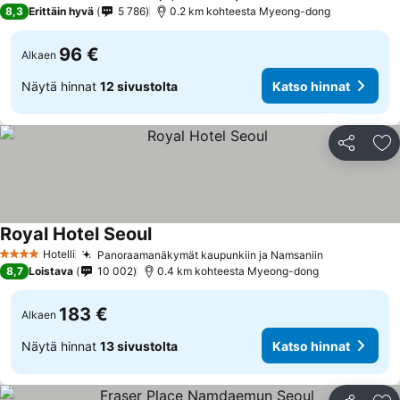
4 Tähtiluokitus
8,3
Erittäin hyvä
5 786
0.2 km kohteesta Myeong-dong
96 €
Alkaen
Näytä hinnat
12 sivustolta
Katso hinnat
Jaa
Li
Royal Hotel Seoul
Hotelli
Panoraamanäkymät kaupunkiin ja Namsaniin
4 Tähtiluokitus
8,7
Loistava
10 002
0.4 km kohteesta Myeong-dong
183 €
Alkaen
Näytä hinnat
13 sivustolta
Katso hinnat