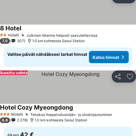
Jaa
Li
8 Hotel
Hotelli
Julkinen liikenne helposti saavutettavissa
2 Tähtiluokitus
7,0
307
1.0 km kohteesta Seoul Station
Valitse päivät nähdäksesi tarkat hinnat
Katso hinnat
Suosittu valinta
Jaa
Li
Hotel Cozy Myeongdong
Motelli
Tehokas itsepalvelusisään- ja uloskirjautuminen
3 Tähtiluokitus
6,8
2 278
1.0 km kohteesta Seoul Station
42 €
Alkaen