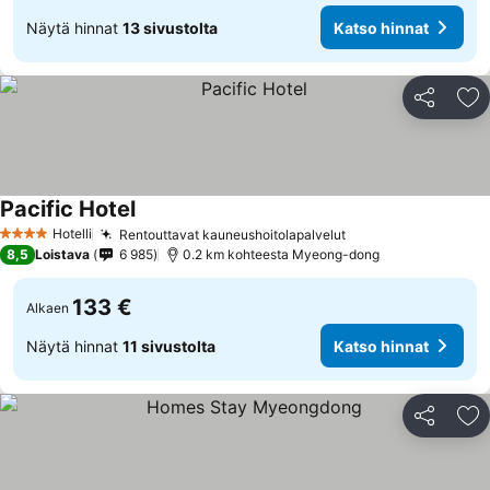
Näytä hinnat
13 sivustolta
Katso hinnat
Jaa
Li
Pacific Hotel
Hotelli
Rentouttavat kauneushoitolapalvelut
4 Tähtiluokitus
8,5
Loistava
6 985
0.2 km kohteesta Myeong-dong
133 €
Alkaen
Näytä hinnat
11 sivustolta
Katso hinnat
Jaa
Li