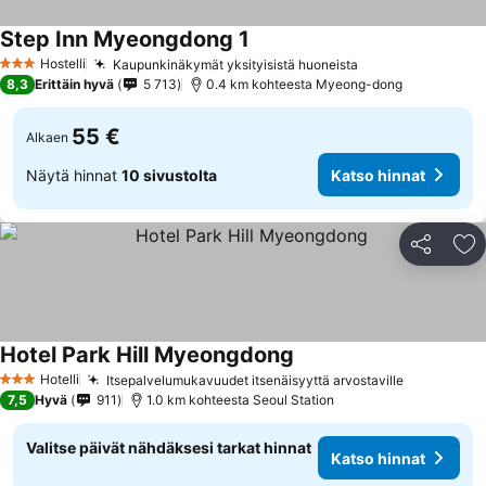
Step Inn Myeongdong 1
Hostelli
Kaupunkinäkymät yksityisistä huoneista
3 Tähtiluokitus
8,3
Erittäin hyvä
5 713
0.4 km kohteesta Myeong-dong
55 €
Alkaen
Näytä hinnat
10 sivustolta
Katso hinnat
Jaa
Li
Hotel Park Hill Myeongdong
Hotelli
Itsepalvelumukavuudet itsenäisyyttä arvostaville
3 Tähtiluokitus
7,5
Hyvä
911
1.0 km kohteesta Seoul Station
Valitse päivät nähdäksesi tarkat hinnat
Katso hinnat