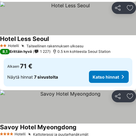
Jaa
Li
Hotel Less Seoul
Hotelli
Taiteellinen rakennuksen ulkoasu
2 Tähtiluokitus
8,1
Erittäin hyvä
1 227
0.5 km kohteesta Seoul Station
71 €
Alkaen
Näytä hinnat
7 sivustolta
Katso hinnat
Jaa
Li
Savoy Hotel Myeongdong
Hotelli
Kattoterassi ja puutarhanäkymät