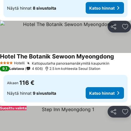
Näytä hinnat
8 sivustolta
Katso hinnat
Jaa
Li
Hotel The Botanik Sewoon Myeongdong
Hotelli
Kattopuutarha panoraamanäkymillä kaupunkiin
4 Tähtiluokitus
9,1
Loistava
4 606
2.5 km kohteesta Seoul Station
116 €
Alkaen
Näytä hinnat
9 sivustolta
Katso hinnat
Suosittu valinta
Jaa
Li