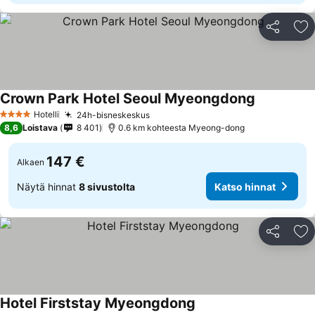
Jaa
Li
Crown Park Hotel Seoul Myeongdong
Hotelli
24h-bisneskeskus
4 Tähtiluokitus
8,6
Loistava
8 401
0.6 km kohteesta Myeong-dong
147 €
Alkaen
Näytä hinnat
8 sivustolta
Katso hinnat
Jaa
Li
Hotel Firststay Myeongdong