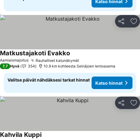
Katso hinnat
Jaa
Li
Matkustajakoti Evakko
Aamiaismajoitus
Rauhalliset katunäkymät
7,7
Hyvä
354
10.9 km kohteesta Seinäjoen lentoasema
Valitse päivät nähdäksesi tarkat hinnat
Katso hinnat
Jaa
Li
Kahvila Kuppi