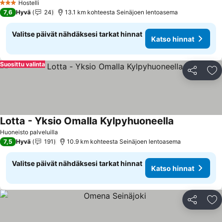
Hostelli
3 Tähtiluokitus
7,6
Hyvä
24
13.1 km kohteesta Seinäjoen lentoasema
Valitse päivät nähdäksesi tarkat hinnat
Katso hinnat
Suosittu valinta
Jaa
Li
Lotta - Yksio Omalla Kylpyhuoneella
Huoneisto palveluilla
7,5
Hyvä
191
10.9 km kohteesta Seinäjoen lentoasema
Valitse päivät nähdäksesi tarkat hinnat
Katso hinnat
Jaa
Li