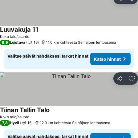
Jaa
Li
Luuvakuja 11
Koko talo/asunto
8,9
Loistava
16
11.0 km kohteesta Seinäjoen lentoasema
Valitse päivät nähdäksesi tarkat hinnat
Katso hinnat
Jaa
Li
Tiinan Tallin Talo
Koko talo/asunto
7,8
Hyvä
15
12.9 km kohteesta Seinäjoen lentoasema
Valitse päivät nähdäksesi tarkat hinnat