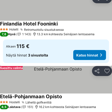
Jaa
Li
Finlandia Hotel Fooninki
Hotelli
Retromuotoilu sisustuksessa
3 Tähtiluokitus
7,8
Hyvä
1 143
13.3 km kohteesta Seinäjoen lentoasema
115 €
Alkaen
Näytä hinnat
3 sivustolta
Katso hinnat
Suosittu valinta
Jaa
Li
Etelä-Pohjanmaan Opisto
Hostelli
Lähellä golfkenttiä
3 Tähtiluokitus
8,5
Loistava
151
16.2 km kohteesta Seinäjoen lentoasema