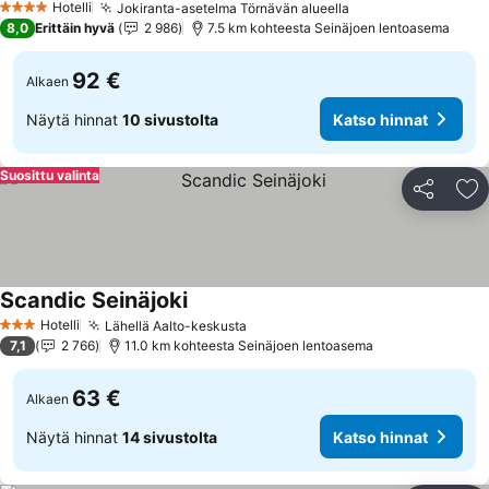
Hotelli
Jokiranta-asetelma Törnävän alueella
4 Tähtiluokitus
8,0
Erittäin hyvä
2 986
7.5 km kohteesta Seinäjoen lentoasema
92 €
Alkaen
Näytä hinnat
10 sivustolta
Katso hinnat
Suosittu valinta
Jaa
Li
Scandic Seinäjoki
Hotelli
Lähellä Aalto-keskusta
3 Tähtiluokitus
7,1
2 766
11.0 km kohteesta Seinäjoen lentoasema
63 €
Alkaen
Näytä hinnat
14 sivustolta
Katso hinnat