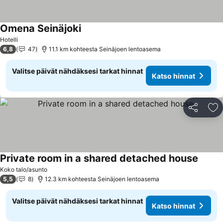
Omena Seinäjoki
Hotelli
6,8
47
11.1 km kohteesta Seinäjoen lentoasema
Valitse päivät nähdäksesi tarkat hinnat
Katso hinnat
Jaa
Li
Private room in a shared detached house
Koko talo/asunto
5,5
8
12.3 km kohteesta Seinäjoen lentoasema
Valitse päivät nähdäksesi tarkat hinnat
Katso hinnat