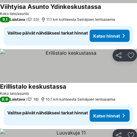
Viihtyisa Asunto Ydinkeskustassa
Koko talo/asunto
9,1
Loistava
23
11.1 km kohteesta Seinäjoen lentoasema
Valitse päivät nähdäksesi tarkat hinnat
Katso hinnat
Jaa
Li
Erillistalo keskustassa
Koko talo/asunto
8,9
Loistava
16
10.1 km kohteesta Seinäjoen lentoasema
Valitse päivät nähdäksesi tarkat hinnat
Katso hinnat