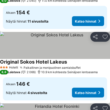
9,0
Loistava
2 040
11.0 km kohteesta Seinäjoen lentoasema
154 €
Alkaen
Näytä hinnat
11 sivustolta
Katso hinnat
Jaa
Li
Original Sokos Hotel Lakeus
Hotelli
Paikallinen ja monipuolinen aamiaisbuffet
3 Tähtiluokitus
8,6
Loistava
2 066
10.9 km kohteesta Seinäjoen lentoasema
146 €
Alkaen
Näytä hinnat
4 sivustolta
Katso hinnat