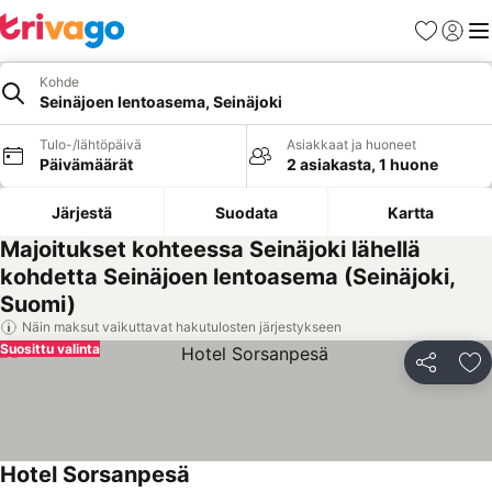
Suosikit
Kirjaud
Val
Kohde
Seinäjoen lentoasema, Seinäjoki
Tulo-/lähtöpäivä
Asiakkaat ja huoneet
Päivämäärät
2 asiakasta, 1 huone
Järjestä
Suodata
Kartta
Majoitukset kohteessa Seinäjoki lähellä
kohdetta Seinäjoen lentoasema (Seinäjoki,
Suomi)
Näin maksut vaikuttavat hakutulosten järjestykseen
Suosittu valinta
Jaa
Li
Hotel Sorsanpesä