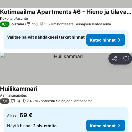
Kotimaailma Apartments #6 - Hieno ja tilava kaksio keskustassa
Koko talo/asunto
8,9
Loistava
22
11.2 km kohteesta Seinäjoen lentoasema
Valitse päivät nähdäksesi tarkat hinnat
Katso hinnat
Jaa
Li
Huilikammari
Aamiaismajoitus
7,3
3
7.4 km kohteesta Seinäjoen lentoasema
69 €
Alkaen
Näytä hinnat
2 sivustolta
Katso hinnat