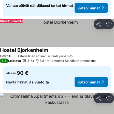
Valitse päivät nähdäksesi tarkat hinnat
Katso hinnat
Suosittu valinta
Jaa
Li
Hostel Bjorkenheim
Hostelli
Historiallinen entinen sairaalaympäristö
8,6
Loistava
114
8.8 km kohteesta Seinäjoen lentoasema
90 €
Alkaen
Näytä hinnat
3 sivustolta
Katso hinnat
Jaa
Li