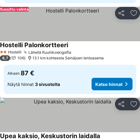
Suosittu valinta
Jaa
Li
Hostelli Palonkortteeri
Hostelli
Lähellä Ruuhikoskigolfia
2 Tähtiluokitus
6,7
106
13.1 km kohteesta Seinäjoen lentoasema
87 €
Alkaen
Näytä hinnat
3 sivustolta
Katso hinnat
Jaa
Li
Upea kaksio, Keskustorin laidalla