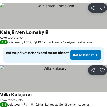
Jaa
Li
Kalajärven Lomakylä
Koko talo/asunto
8,5
Loistava
702
19.6 km kohteesta Seinäjoen lentoasema
Valitse päivät nähdäksesi tarkat hinnat
Katso hinnat
Jaa
Li
Villa Kalajärvi
Koko talo/asunto
9,8
Loistava
8
19.6 km kohteesta Seinäjoen lentoasema