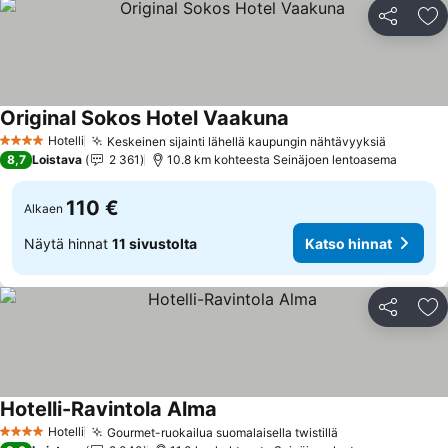
Jaa
Li
Original Sokos Hotel Vaakuna
Hotelli
Keskeinen sijainti lähellä kaupungin nähtävyyksiä
4 Tähtiluokitus
8,7
Loistava
2 361
10.8 km kohteesta Seinäjoen lentoasema
110 €
Alkaen
Näytä hinnat
11 sivustolta
Katso hinnat
Jaa
Li
Hotelli-Ravintola Alma
Hotelli
Gourmet-ruokailua suomalaisella twistillä
4 Tähtiluokitus