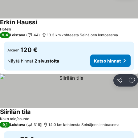
Erkin Haussi
Hotelli
9,4
Loistava
44
13.3 km kohteesta Seinäjoen lentoasema
120 €
Alkaen
Näytä hinnat
2 sivustolta
Katso hinnat
Jaa
Li
Siirilän tila
Koko talo/asunto
9,1
Loistava
315
14.0 km kohteesta Seinäjoen lentoasema