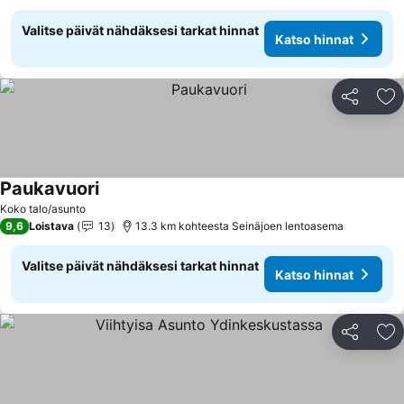
Valitse päivät nähdäksesi tarkat hinnat
Katso hinnat
Jaa
Li
Paukavuori
Koko talo/asunto
9,6
Loistava
13
13.3 km kohteesta Seinäjoen lentoasema
Valitse päivät nähdäksesi tarkat hinnat
Katso hinnat
Jaa
Li