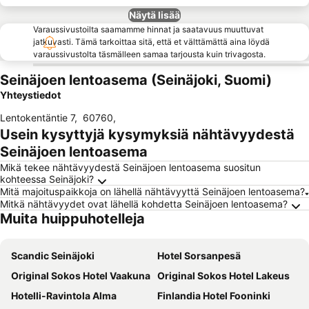
Näytä lisää
Varaussivustoilta saamamme hinnat ja saatavuus muuttuvat
jatkuvasti. Tämä tarkoittaa sitä, että et välttämättä aina löydä
varaussivustolta täsmälleen samaa tarjousta kuin trivagosta.
Seinäjoen lentoasema (Seinäjoki, Suomi)
Yhteystiedot
Lentokentäntie 7
,
60760
,
Usein kysyttyjä kysymyksiä nähtävyydestä
Seinäjoen lentoasema
Mikä tekee nähtävyydestä Seinäjoen lentoasema suositun
kohteessa Seinäjoki?
Mitä majoituspaikkoja on lähellä nähtävyyttä Seinäjoen lentoasema?
Mitkä nähtävyydet ovat lähellä kohdetta Seinäjoen lentoasema?
Muita huippuhotelleja
Scandic Seinäjoki
Hotel Sorsanpesä
Original Sokos Hotel Vaakuna
Original Sokos Hotel Lakeus
Hotelli-Ravintola Alma
Finlandia Hotel Fooninki