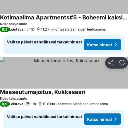
Kotimaailma Apartments#5 - Boheemi kaksio keskustassa
Koko talo/asunto
8,5
Loistava
9
11.2 km kohteesta Seinäjoen lentoasema
Valitse päivät nähdäksesi tarkat hinnat
Katso hinnat
Jaa
Li
Maaseutumajoitus, Kukkasaari
Koko talo/asunto
8,9
Loistava
18
19.8 km kohteesta Seinäjoen lentoasema
Valitse päivät nähdäksesi tarkat hinnat
Katso hinnat