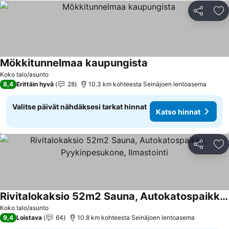
Jaa
Li
Mökkitunnelmaa kaupungista
Koko talo/asunto
8,4
Erittäin hyvä
28
10.3 km kohteesta Seinäjoen lentoasema
Valitse päivät nähdäksesi tarkat hinnat
Katso hinnat
Jaa
Li
Rivitalokaksio 52m2 Sauna, Autokatospaikka, Pyykinpesukone, Ilmastointi
Koko talo/asunto
9,4
Loistava
64
10.8 km kohteesta Seinäjoen lentoasema