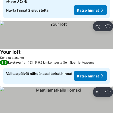
75 €
Alkaen
Näytä hinnat
2 sivustolta
Katso hinnat
Jaa
Li
Your loft
Koko talo/asunto
8,9
Loistava
45
9.9 km kohteesta Seinäjoen lentoasema
Valitse päivät nähdäksesi tarkat hinnat
Katso hinnat
Jaa
Li