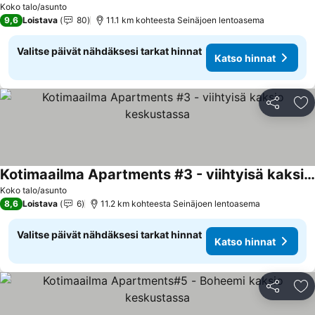
Koko talo/asunto
9,6
Loistava
80
11.1 km kohteesta Seinäjoen lentoasema
Valitse päivät nähdäksesi tarkat hinnat
Katso hinnat
Jaa
Li
Kotimaailma Apartments #3 - viihtyisä kaksio keskustassa
Koko talo/asunto
8,6
Loistava
6
11.2 km kohteesta Seinäjoen lentoasema
Valitse päivät nähdäksesi tarkat hinnat
Katso hinnat
Jaa
Li