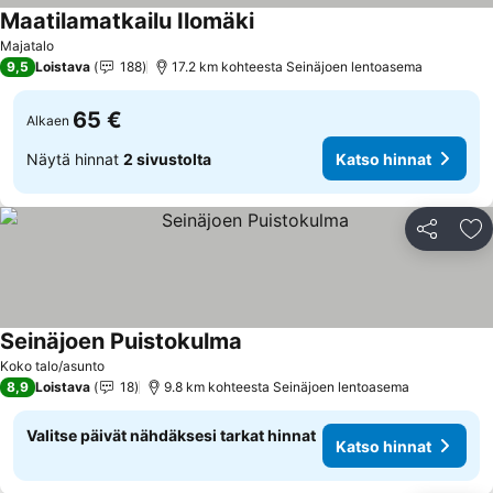
Maatilamatkailu Ilomäki
Majatalo
9,5
Loistava
188
17.2 km kohteesta Seinäjoen lentoasema
65 €
Alkaen
Näytä hinnat
2 sivustolta
Katso hinnat
Jaa
Li
Seinäjoen Puistokulma
Koko talo/asunto
8,9
Loistava
18
9.8 km kohteesta Seinäjoen lentoasema
Valitse päivät nähdäksesi tarkat hinnat
Katso hinnat