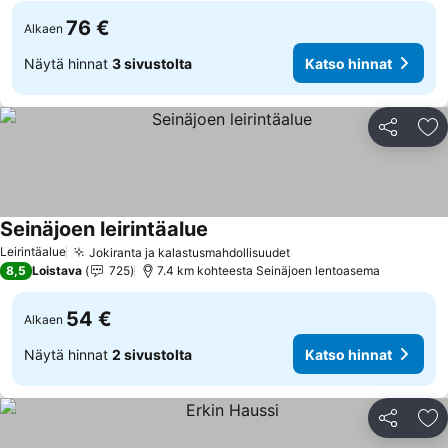
76 €
Alkaen
Näytä hinnat
3 sivustolta
Katso hinnat
Jaa
Li
Seinäjoen leirintäalue
Leirintäalue
Jokiranta ja kalastusmahdollisuudet
8,5
Loistava
725
7.4 km kohteesta Seinäjoen lentoasema
54 €
Alkaen
Näytä hinnat
2 sivustolta
Katso hinnat
Jaa
Li