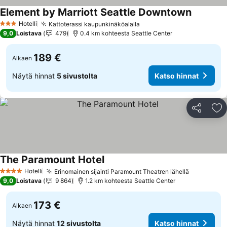
Element by Marriott Seattle Downtown
Hotelli
Kattoterassi kaupunkinäköalalla
3 Tähtiluokitus
9,0
Loistava
479
0.4 km kohteesta Seattle Center
189 €
Alkaen
Näytä hinnat
5 sivustolta
Katso hinnat
Jaa
Li
The Paramount Hotel
Hotelli
Erinomainen sijainti Paramount Theatren lähellä
4 Tähtiluokitus
9,0
Loistava
9 864
1.2 km kohteesta Seattle Center
173 €
Alkaen
Näytä hinnat
12 sivustolta
Katso hinnat