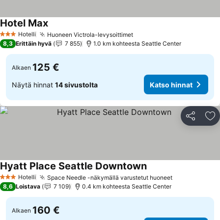
Hotel Max
Hotelli
Huoneen Victrola-levysoittimet
3 Tähtiluokitus
8,3
Erittäin hyvä
7 855
1.0 km kohteesta Seattle Center
125 €
Alkaen
Näytä hinnat
14 sivustolta
Katso hinnat
Jaa
Li
Hyatt Place Seattle Downtown
Hotelli
Space Needle -näkymällä varustetut huoneet
3 Tähtiluokitus
8,6
Loistava
7 109
0.4 km kohteesta Seattle Center
160 €
Alkaen