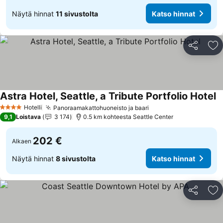
Näytä hinnat
11 sivustolta
Katso hinnat
Jaa
Li
Astra Hotel, Seattle, a Tribute Portfolio Hotel
Hotelli
Panoraamakattohuoneisto ja baari
4 Tähtiluokitus
9,1
Loistava
3 174
0.5 km kohteesta Seattle Center
202 €
Alkaen
Näytä hinnat
8 sivustolta
Katso hinnat
Jaa
Li