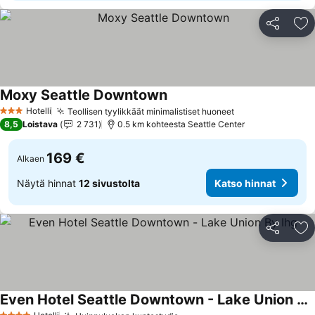
Jaa
Li
Moxy Seattle Downtown
Hotelli
Teollisen tyylikkäät minimalistiset huoneet
3 Tähtiluokitus
8,5
Loistava
2 731
0.5 km kohteesta Seattle Center
169 €
Alkaen
Näytä hinnat
12 sivustolta
Katso hinnat
Jaa
Li
Even Hotel Seattle Downtown - Lake Union By Ihg