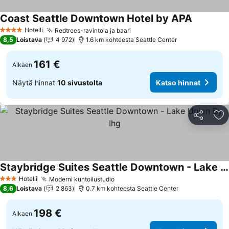
Coast Seattle Downtown Hotel by APA
Hotelli
Redtrees-ravintola ja baari
4 Tähtiluokitus
8,5
Loistava
4 972
1.6 km kohteesta Seattle Center
161 €
Alkaen
Näytä hinnat
10 sivustolta
Katso hinnat
Jaa
Li
Staybridge Suites Seattle Downtown - Lake Union By Ihg
Hotelli
Moderni kuntoilustudio
3 Tähtiluokitus
8,6
Loistava
2 863
0.7 km kohteesta Seattle Center
198 €
Alkaen