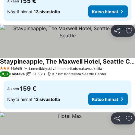
155 €
Alkaen
Näytä hinnat
13 sivustolta
Katso hinnat
Jaa
Li
Staypineapple, The Maxwell Hotel, Seattle Center Seattle
Hotelli
Lemmikkiystävällinen erikoismukavuuksilla
3 Tähtiluokitus
9,3
Loistava
11 531
0.7 km kohteesta Seattle Center
159 €
Alkaen
Näytä hinnat
13 sivustolta
Katso hinnat
Jaa
Li