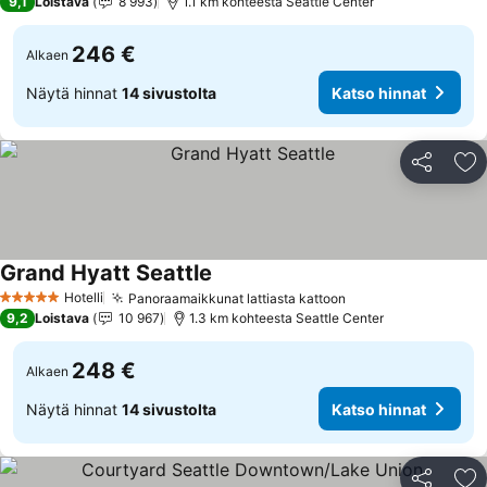
9,1
Loistava
8 993
1.1 km kohteesta Seattle Center
246 €
Alkaen
Näytä hinnat
14 sivustolta
Katso hinnat
Jaa
Li
Grand Hyatt Seattle
Hotelli
Panoraamaikkunat lattiasta kattoon
5 Tähtiluokitus
9,2
Loistava
10 967
1.3 km kohteesta Seattle Center
248 €
Alkaen
Näytä hinnat
14 sivustolta
Katso hinnat