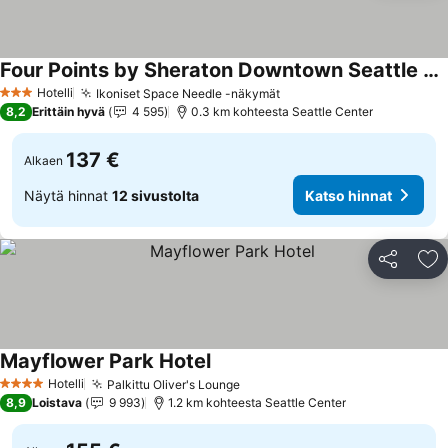
Four Points by Sheraton Downtown Seattle Center
Hotelli
Ikoniset Space Needle -näkymät
3 Tähtiluokitus
8,2
Erittäin hyvä
4 595
0.3 km kohteesta Seattle Center
137 €
Alkaen
Näytä hinnat
12 sivustolta
Katso hinnat
Jaa
Li
Mayflower Park Hotel
Hotelli
Palkittu Oliver's Lounge
4 Tähtiluokitus
8,9
Loistava
9 993
1.2 km kohteesta Seattle Center