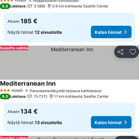
Hotelli
Huippuluokan kuntostudio
4 Tähtiluokitus
8,8
Loistava
3 569
0.6 km kohteesta Seattle Center
185 €
Alkaen
Näytä hinnat
12 sivustolta
Katso hinnat
Suosittu valinta
Jaa
Li
Mediterranean Inn
Hotelli
Panoraamanäkymät tarjoava kattoterassi
3 Tähtiluokitus
9,0
Loistava
15 737
1.1 km kohteesta Seattle Center
134 €
Alkaen
Näytä hinnat
13 sivustolta
Katso hinnat
Suosittu valinta