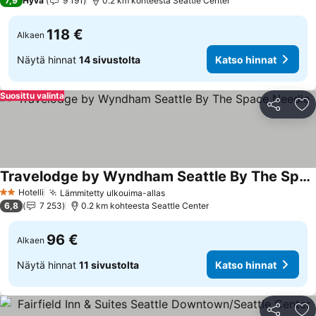
7,9
Hyvä
9 191
0.2 km kohteesta Seattle Center
118 €
Alkaen
Näytä hinnat
14 sivustolta
Katso hinnat
Suosittu valinta
Jaa
Li
Travelodge by Wyndham Seattle By The Space Needle
Hotelli
Lämmitetty ulkouima-allas
2 Tähtiluokitus
6,8
7 253
0.2 km kohteesta Seattle Center
96 €
Alkaen
Näytä hinnat
11 sivustolta
Katso hinnat