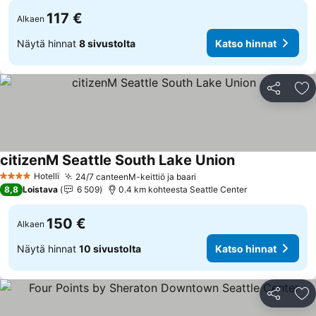
117 €
Alkaen
Näytä hinnat
8 sivustolta
Katso hinnat
Jaa
Li
citizenM Seattle South Lake Union
Hotelli
24/7 canteenM-keittiö ja baari
4 Tähtiluokitus
8,8
Loistava
6 509
0.4 km kohteesta Seattle Center
150 €
Alkaen
Näytä hinnat
10 sivustolta
Katso hinnat
Jaa
Li