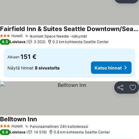
Jaa
Li
Fairfield Inn & Suites Seattle Downtown/Seattle Center
Hotelli
Ikoniset Space Needle -näkymät
3 Tähtiluokitus
8,5
Loistava
3 202
0.2 km kohteesta Seattle Center
151 €
Alkaen
Näytä hinnat
8 sivustolta
Katso hinnat
Jaa
Li
Belltown Inn
Hotelli
Panoraamallinen 24h kattoterassi
3 Tähtiluokitus
8,8
Loistava
14 519
0.8 km kohteesta Seattle Center