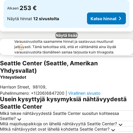
253 €
Alkaen
Näytä hinnat
12 sivustolta
Katso hinnat
Näytä lisää
Varaussivustoilta saamamme hinnat ja saatavuus muuttuvat
jatkuvasti. Tämä tarkoittaa sitä, että et välttämättä aina löydä
varaussivustolta täsmälleen samaa tarjousta kuin trivagosta.
Seattle Center (Seattle, Amerikan
Yhdysvallat)
Yhteystiedot
Harrison Street
,
98109
,
Puhelinnumero
:
+1(206)6847200
|
Virallinen sivusto
Usein kysyttyjä kysymyksiä nähtävyydestä
Seattle Center
Mikä tekee nähtävyydestä Seattle Center suositun kohteessa
Seattle?
Mitä majoituspaikkoja on lähellä nähtävyyttä Seattle Center?
Mitkä nähtävyydet ovat lähellä kohdetta Seattle Center?