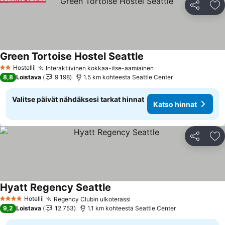
Jaa
Li
Green Tortoise Hostel Seattle
Hostelli
Interaktiivinen kokkaa-itse-aamiainen
2 Tähtiluokitus
8,8
Loistava
9 198
1.5 km kohteesta Seattle Center
Valitse päivät nähdäksesi tarkat hinnat
Katso hinnat
Jaa
Li
Hyatt Regency Seattle
Hotelli
Regency Clubin ulkoterassi
4 Tähtiluokitus
9,2
Loistava
12 753
1.1 km kohteesta Seattle Center