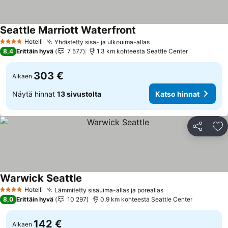
Seattle Marriott Waterfront
Hotelli
Yhdistetty sisä- ja ulkouima-allas
4 Tähtiluokitus
8,4
Erittäin hyvä
7 577
1.3 km kohteesta Seattle Center
303 €
Alkaen
Näytä hinnat
13 sivustolta
Katso hinnat
Jaa
Li
Warwick Seattle
Hotelli
Lämmitetty sisäuima-allas ja poreallas
4 Tähtiluokitus
8,0
Erittäin hyvä
10 297
0.9 km kohteesta Seattle Center
142 €
Alkaen