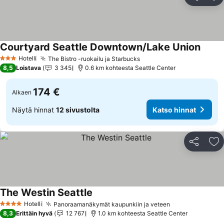
Jaa
Li
Courtyard Seattle Downtown/Lake Union
Hotelli
The Bistro -ruokailu ja Starbucks
3 Tähtiluokitus
8,5
Loistava
3 345
0.6 km kohteesta Seattle Center
174 €
Alkaen
Näytä hinnat
12 sivustolta
Katso hinnat
Jaa
Li
The Westin Seattle
Hotelli
Panoraamanäkymät kaupunkiin ja veteen
4 Tähtiluokitus
8,3
Erittäin hyvä
12 767
1.0 km kohteesta Seattle Center