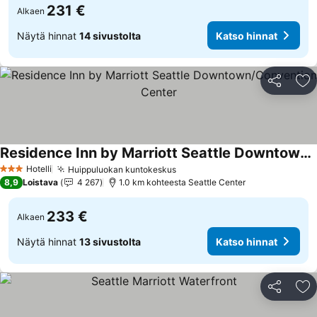
231 €
Alkaen
Näytä hinnat
14 sivustolta
Katso hinnat
Jaa
Li
Residence Inn by Marriott Seattle Downtown/Convention Center
Hotelli
Huippuluokan kuntokeskus
3 Tähtiluokitus
8,9
Loistava
4 267
1.0 km kohteesta Seattle Center
233 €
Alkaen
Näytä hinnat
13 sivustolta
Katso hinnat
Jaa
Li