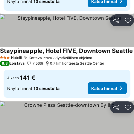
Näytä hinnat
13 sivustolta
Katso hinnat
Jaa
Li
Staypineapple, Hotel FIVE, Downtown Seattle
Hotelli
Kattava lemmikkiystävällinen ohjelma
3 Tähtiluokitus
8,8
Loistava
7 566
0.7 km kohteesta Seattle Center
141 €
Alkaen
Näytä hinnat
13 sivustolta
Katso hinnat
Jaa
Li