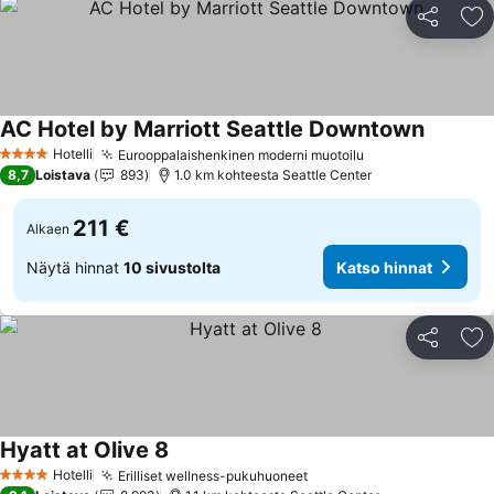
Jaa
Li
AC Hotel by Marriott Seattle Downtown
Hotelli
Eurooppalaishenkinen moderni muotoilu
4 Tähtiluokitus
8,7
Loistava
893
1.0 km kohteesta Seattle Center
211 €
Alkaen
Näytä hinnat
10 sivustolta
Katso hinnat
Jaa
Li
Hyatt at Olive 8
Hotelli
Erilliset wellness-pukuhuoneet
4 Tähtiluokitus