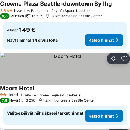
Crowne Plaza Seattle-downtown By Ihg
Hotelli
Panoraamanäkymät Space Needlelle
4 Tähtiluokitus
8,8
Loistava
15 627
1.7 km kohteesta Seattle Center
149 €
Alkaen
Näytä hinnat
14 sivustolta
Katso hinnat
Jaa
Li
Moore Hotel
Hotelli
Aito La Llorona Taqueria -ruokailu
2 Tähtiluokitus
7,8
Hyvä
3 250
1.2 km kohteesta Seattle Center
Valitse päivät nähdäksesi tarkat hinnat
Katso hinnat