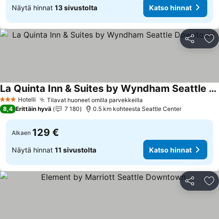
Näytä hinnat
13 sivustolta
Katso hinnat
Jaa
Li
La Quinta Inn & Suites by Wyndham Seattle Downtown
Hotelli
Tilavat huoneet omilla parvekkeilla
3 Tähtiluokitus
8,4
Erittäin hyvä
7 180
0.5 km kohteesta Seattle Center
129 €
Alkaen
Näytä hinnat
11 sivustolta
Katso hinnat
Jaa
Li