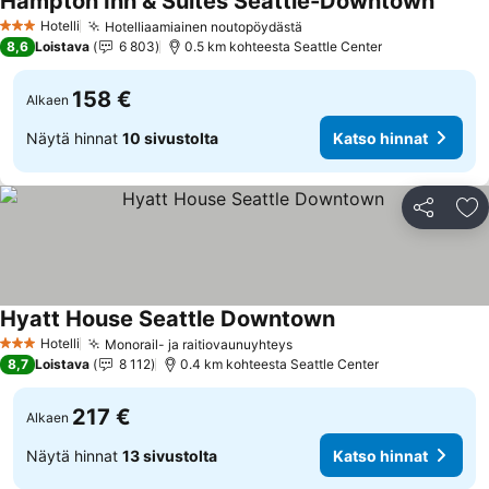
Hampton Inn & Suites Seattle-Downtown
Hotelli
Hotelliaamiainen noutopöydästä
3 Tähtiluokitus
8,6
Loistava
6 803
0.5 km kohteesta Seattle Center
158 €
Alkaen
Näytä hinnat
10 sivustolta
Katso hinnat
Jaa
Li
Hyatt House Seattle Downtown
Hotelli
Monorail- ja raitiovaunuyhteys
3 Tähtiluokitus
8,7
Loistava
8 112
0.4 km kohteesta Seattle Center
217 €
Alkaen
Näytä hinnat
13 sivustolta
Katso hinnat