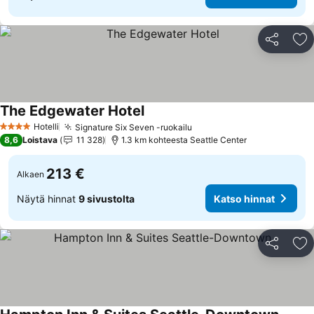
Jaa
Li
The Edgewater Hotel
Hotelli
Signature Six Seven -ruokailu
4 Tähtiluokitus
8,6
Loistava
11 328
1.3 km kohteesta Seattle Center
213 €
Alkaen
Näytä hinnat
9 sivustolta
Katso hinnat
Jaa
Li