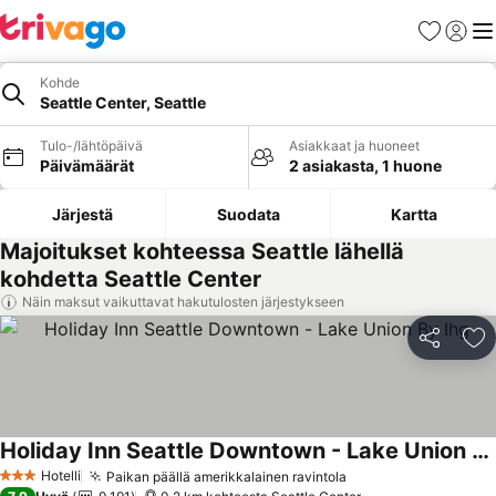
Suosikit
Kirjaud
Val
Kohde
Seattle Center, Seattle
Tulo-/lähtöpäivä
Asiakkaat ja huoneet
Päivämäärät
2 asiakasta, 1 huone
Järjestä
Suodata
Kartta
Majoitukset kohteessa Seattle lähellä
kohdetta Seattle Center
Näin maksut vaikuttavat hakutulosten järjestykseen
Jaa
Li
Holiday Inn Seattle Downtown - Lake Union By Ihg
Hotelli
Paikan päällä amerikkalainen ravintola
3 Tähtiluokitus