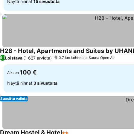
Näytä hinnat
15 sivustolta
H28 - Hotel, Apartments and Suites by UHA
Loistava
(1 627 arviota)
9,1
0.7 km kohteesta Sauna Open Air
100 €
Alkaen
Näytä hinnat
3 sivustolta
Suosittu valinta
Dream Hostel & Hotel