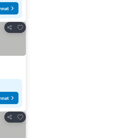
nnat
Lisää suosikkeihin
Jaa
nnat
Lisää suosikkeihin
Jaa