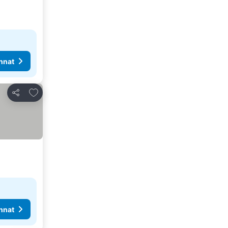
nnat
Lisää suosikkeihin
Jaa
nnat