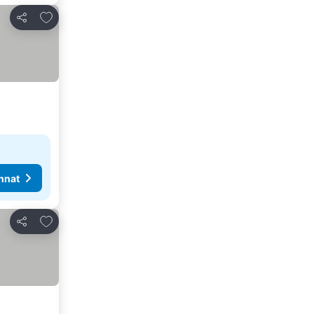
Lisää suosikkeihin
Jaa
nnat
Lisää suosikkeihin
Jaa