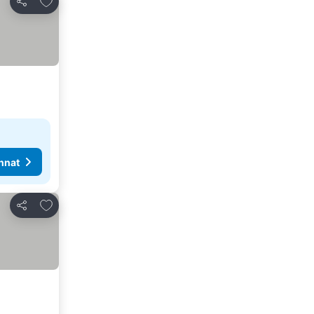
Jaa
nnat
Lisää suosikkeihin
Jaa