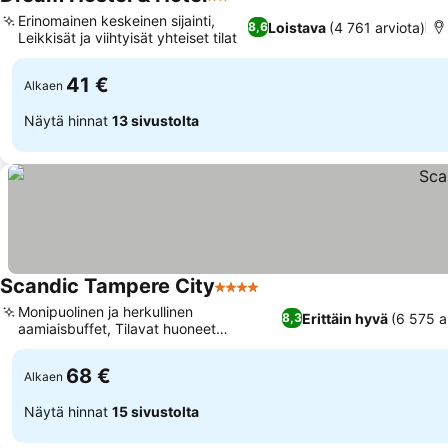
2 Tähtiluokitus
Katso hinnat
Erinomainen keskeinen sijainti,
Loistava
(4 761 arviota)
8,6
Leikkisät ja viihtyisät yhteiset tilat
Katso hinnat
41 €
Alkaen
Näytä hinnat
13 sivustolta
Scandic Tampere City
4 Tähtiluokitus
Katso hinnat
Monipuolinen ja herkullinen
Erittäin hyvä
(6 575 a
8,3
aamiaisbuffet, Tilavat huoneet
Katso hinnat
ranskalaisilla parvekkeilla
68 €
Alkaen
Näytä hinnat
15 sivustolta