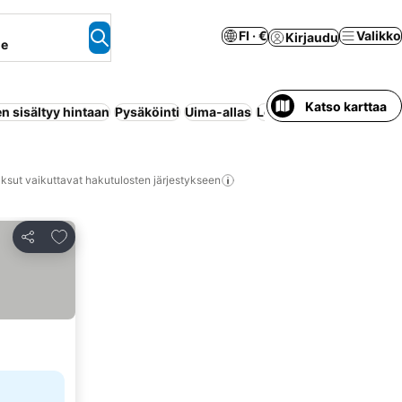
FI · €
Valikko
Kirjaudu
ne
Katso karttaa
n sisältyy hintaan
Pysäköinti
Uima-allas
Lemmikit sallittu
Huonei
ksut vaikuttavat hakutulosten järjestykseen
Lisää suosikkeihin
Jaa