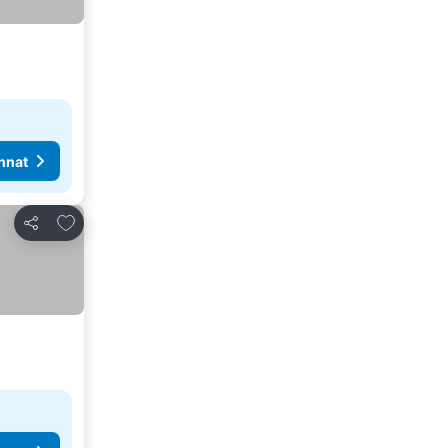
nnat
Lisää suosikkeihin
Jaa