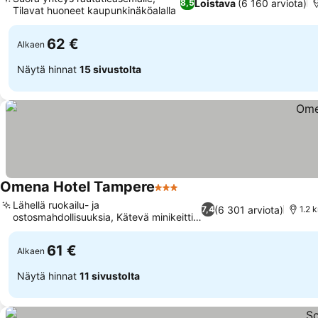
Loistava
(6 160 arviota)
8,5
Tilavat huoneet kaupunkinäköalalla
Katso hinnat
62 €
Alkaen
Näytä hinnat
15 sivustolta
Omena Hotel Tampere
3 Tähtiluokitus
Katso hinnat
Lähellä ruokailu- ja
(6 301 arviota)
7,4
1.2 
ostosmahdollisuuksia, Kätevä minikeittiö
Katso hinnat
huoneessa
61 €
Alkaen
Näytä hinnat
11 sivustolta