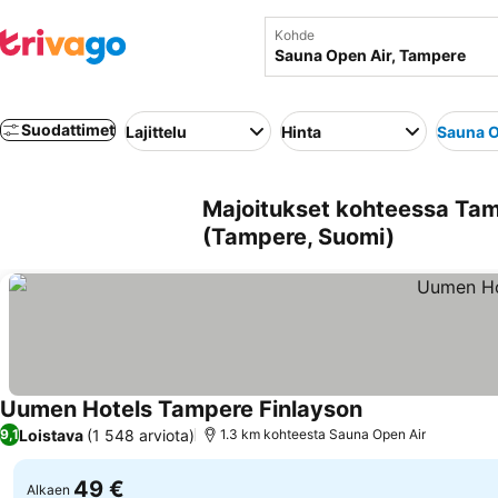
Kohde
Suodattimet
Lajittelu
Hinta
Sauna O
Majoitukset kohteessa Tam
(Tampere, Suomi)
Uumen Hotels Tampere Finlayson
Katso hinnat
Loistava
(1 548 arviota)
9,1
1.3 km kohteesta Sauna Open Air
49 €
Alkaen