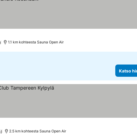
)
1.1 km kohteesta Sauna Open Air
Katso hi
at
a)
2.5 km kohteesta Sauna Open Air