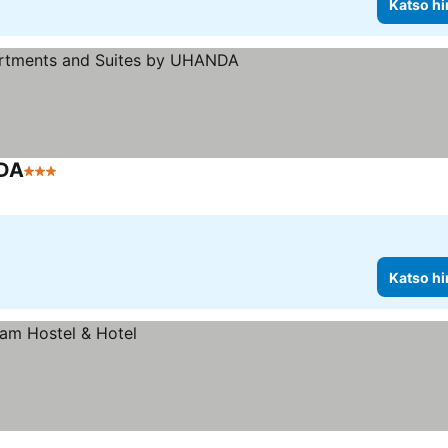
Katso hi
NDA
3 Tähtiluokitus
Katso hinnat
Katso hi