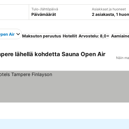
Tulo-/lähtöpäivä
Asiakkaat ja huoneet
Päivämäärät
2 asiakasta, 1 huo
pen Air
Maksuton peruutus
Hotellit
Arvostelu: 8,0+
Aamiaine
pere lähellä kohdetta Sauna Open Air
Näin ma