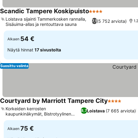
Scandic Tampere Koskipuisto
4 Tähtiluokitus
Katso hinnat
Loistava sijainti Tammerkosken rannalla,
(5 752 arviota)
7,1
1.
Sisäuima-allas ja rentouttava sauna
Katso hinnat
54 €
Alkaen
Näytä hinnat
17 sivustolta
Suosittu valinta
Courtyard by Marriott Tampere City
4 Tähtiluokit
Katso 
Korkeiden kerrosten
Loistava
(7 665 arviota)
8,7
kaupunkinäkymät, Bistrotyylinen
Katso hinnat
ravintola ja baari
75 €
Alkaen