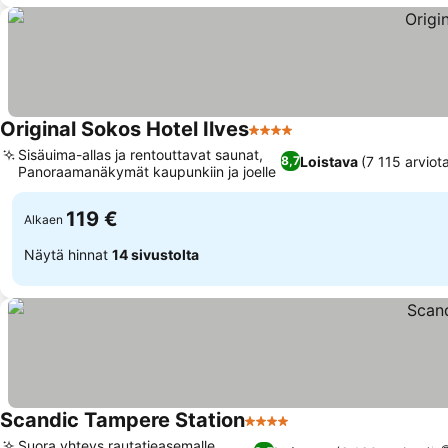
Original Sokos Hotel Ilves
4 Tähtiluokitus
Katso hinnat
Sisäuima-allas ja rentouttavat saunat,
Loistava
(7 115 arviot
8,7
Panoraamanäkymät kaupunkiin ja joelle
Katso hinnat
119 €
Alkaen
Näytä hinnat
14 sivustolta
Scandic Tampere Station
4 Tähtiluokitus
Katso hinnat
Suora yhteys rautatieasemalle,