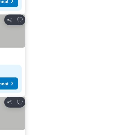
nnat
Lisää suosikkeihin
Jaa
nnat
Lisää suosikkeihin
Jaa