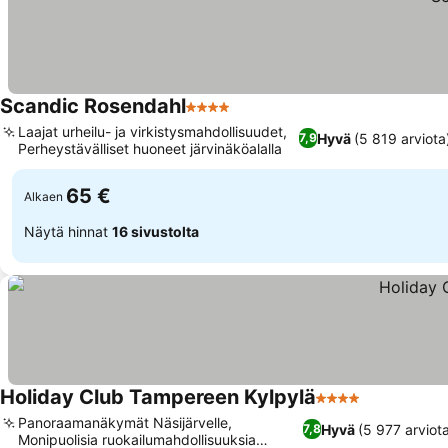
Scandic Rosendahl
4 Tähtiluokitus
Katso hinnat
Laajat urheilu- ja virkistysmahdollisuudet,
Hyvä
(5 819 arviota
7,9
Perheystävälliset huoneet järvinäköalalla
Katso hinnat
65 €
Alkaen
Näytä hinnat
16 sivustolta
Holiday Club Tampereen Kylpylä
4 Tähtiluokitus
Katso hinn
Panoraamanäkymät Näsijärvelle,
Hyvä
(5 977 arviot
7,8
Monipuolisia ruokailumahdollisuuksia