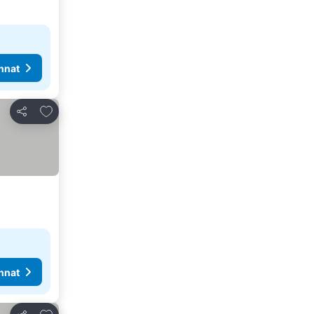
nnat
Lisää suosikkeihin
Jaa
nnat
Lisää suosikkeihin