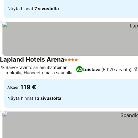
Näytä hinnat
7 sivustolta
Lapland Hotels Arena
4 Tähtiluokitus
Katso hinnat
Saivo-ravintolan ainutlaatuinen
Loistava
(5 079 arviota)
9,2
ruokailu, Huoneet omalla saunalla
Katso hinnat
119 €
Alkaen
Näytä hinnat
13 sivustolta