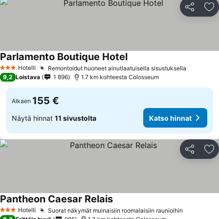
Jaa
Li
Parlamento Boutique Hotel
Katso hinnat
Hotelli
Remontoidut huoneet ainutlaatuisella sisustuksella
Katso hi
3 Tähtiluokitus
9,2
Loistava
1 896
1.7 km kohteesta Colosseum
155 €
Alkaen
Näytä hinnat
11 sivustolta
Katso hinnat
Jaa
Li
Pantheon Caesar Relais
Katso hinnat
Hotelli
Suorat näkymät muinaisiin roomalaisiin raunioihin
Katso hin
3 Tähtiluokitus