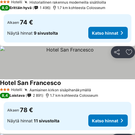
Hotelli
Historiallinen rakennus moderneilla sisätiloilla
Katso hinnat
3 Tähtiluokitus
8,0
Erittäin hyvä
1 496
1.7 km kohteesta Colosseum
74 €
Alkaen
Näytä hinnat
9 sivustolta
Katso hinnat
Jaa
Li
Hotel San Francesco
Katso hinnat
Hotelli
Aamiainen kirkon sisäpihanäkymällä
Katso hinnat
3 Tähtiluokitus
8,4
Loistava
2 891
1.7 km kohteesta Colosseum
78 €
Alkaen
Näytä hinnat
11 sivustolta
Katso hinnat