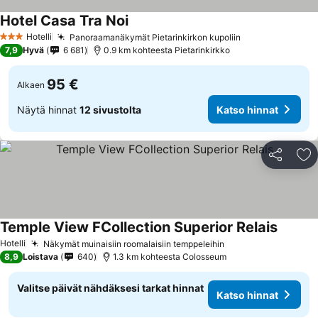
Hotel Casa Tra Noi
Katso hinnat
Hotelli
Panoraamanäkymät Pietarinkirkon kupoliin
Katso hinnat
3 Tähtiluokitus
7,9
Hyvä
6 681
0.9 km kohteesta Pietarinkirkko
95 €
Alkaen
Näytä hinnat
12 sivustolta
Katso hinnat
Jaa
Li
Temple View FCollection Superior Relais
Katso h
Hotelli
Näkymät muinaisiin roomalaisiin temppeleihin
Katso hinnat
8,9
Loistava
640
1.3 km kohteesta Colosseum
Valitse päivät nähdäksesi tarkat hinnat
Katso hinnat