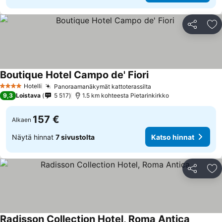
Jaa
Li
Boutique Hotel Campo de' Fiori
Katso hinnat
Hotelli
Panoraamanäkymät kattoterassilta
Katso hinnat
4 Tähtiluokitus
9,3
Loistava
5 517
1.5 km kohteesta Pietarinkirkko
157 €
Alkaen
Näytä hinnat
7 sivustolta
Katso hinnat
Jaa
Li
Radisson Collection Hotel, Roma Antica