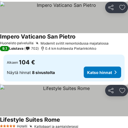
Jaa
Li
Impero Vaticano San Pietro
Katso hinnat
Huoneisto palveluilla
Modernit sviitit remontoidussa majatalossa
Katso hi
9,1
Loistava
702
0.4 km kohteesta Pietarinkirkko
104 €
Alkaen
Näytä hinnat
8 sivustolta
Katso hinnat
Jaa
Li
Lifestyle Suites Rome
Katso hinnat
Hotelli
Kattobaari ja aamiaisterassi
Katso hinnat