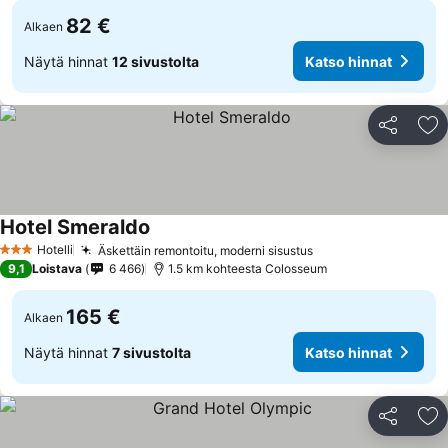
82 €
Alkaen
Näytä hinnat
12 sivustolta
Katso hinnat
Jaa
Li
Hotel Smeraldo
Katso hinnat
Hotelli
Äskettäin remontoitu, moderni sisustus
Katso hinnat
3 Tähtiluokitus
9,1
Loistava
6 466
1.5 km kohteesta Colosseum
165 €
Alkaen
Näytä hinnat
7 sivustolta
Katso hinnat
Jaa
Li