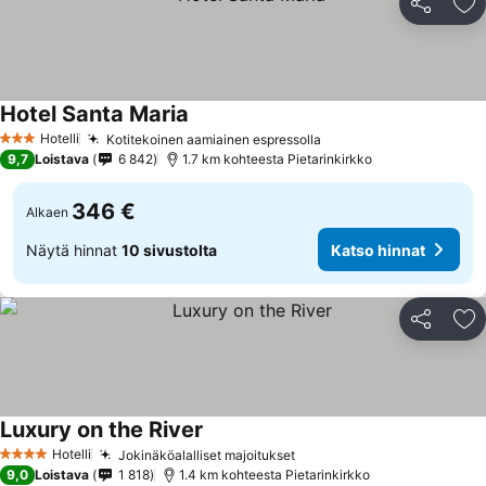
Jaa
Li
Hotel Santa Maria
Katso hinnat
Hotelli
Kotitekoinen aamiainen espressolla
Katso hinnat
3 Tähtiluokitus
9,7
Loistava
6 842
1.7 km kohteesta Pietarinkirkko
346 €
Alkaen
Näytä hinnat
10 sivustolta
Katso hinnat
Jaa
Li
Luxury on the River
Katso hinnat
Hotelli
Jokinäköalalliset majoitukset
Katso hinnat
4 Tähtiluokitus
9,0
Loistava
1 818
1.4 km kohteesta Pietarinkirkko