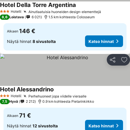
Hotel Della Torre Argentina
Katso hinnat
Hotelli
Ainutlaatuisia huoneiden design-elementtejä
Katso hinnat
3 Tähtiluokitus
8,6
Loistava
6 021
1.5 km kohteesta Colosseum
146 €
Alkaen
Näytä hinnat
8 sivustolta
Katso hinnat
Jaa
Li
Hotel Alessandrino
Katso hinnat
Hotelli
Perhehuoneet jopa viidelle vieraalle
Katso hinnat
3 Tähtiluokitus
7,5
Hyvä
2 212
0.9 km kohteesta Pietarinkirkko
71 €
Alkaen
Näytä hinnat
12 sivustolta
Katso hinnat