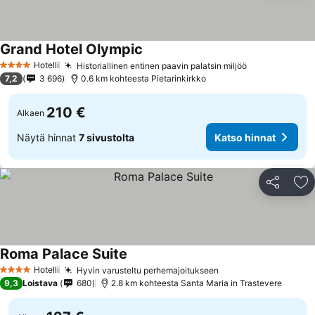
Grand Hotel Olympic
Katso hinnat
Hotelli
Historiallinen entinen paavin palatsin miljöö
Katso hinnat
4 Tähtiluokitus
7,2
3 696
0.6 km kohteesta Pietarinkirkko
210 €
Alkaen
Näytä hinnat
7 sivustolta
Katso hinnat
Jaa
Li
Roma Palace Suite
Katso hinnat
Hotelli
Hyvin varusteltu perhemajoitukseen
Katso hinnat
4 Tähtiluokitus
9,3
Loistava
680
2.8 km kohteesta Santa Maria in Trastevere