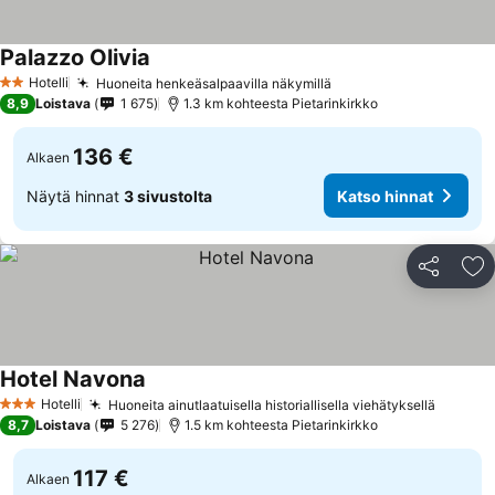
Palazzo Olivia
Katso hinnat
Hotelli
Huoneita henkeäsalpaavilla näkymillä
Katso hinnat
2 Tähtiluokitus
8,9
Loistava
1 675
1.3 km kohteesta Pietarinkirkko
136 €
Alkaen
Näytä hinnat
3 sivustolta
Katso hinnat
Jaa
Li
Hotel Navona
Katso hinnat
Hotelli
Huoneita ainutlaatuisella historiallisella viehätyksellä
Katso h
3 Tähtiluokitus
8,7
Loistava
5 276
1.5 km kohteesta Pietarinkirkko
117 €
Alkaen