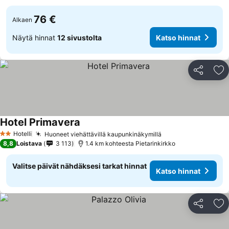
76 €
Alkaen
Näytä hinnat
12 sivustolta
Katso hinnat
Jaa
Li
Hotel Primavera
Katso hinnat
Hotelli
Huoneet viehättävillä kaupunkinäkymillä
Katso hinnat
2 Tähtiluokitus
8,8
Loistava
3 113
1.4 km kohteesta Pietarinkirkko
Valitse päivät nähdäksesi tarkat hinnat
Katso hinnat
Jaa
Li