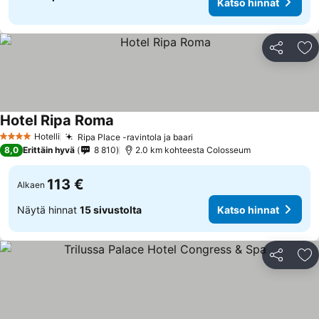
Katso hinnat
Jaa
Li
Hotel Ripa Roma
Katso hinnat
Hotelli
Ripa Place -ravintola ja baari
Katso hinnat
4 Tähtiluokitus
8,0
Erittäin hyvä
8 810
2.0 km kohteesta Colosseum
113 €
Alkaen
Näytä hinnat
15 sivustolta
Katso hinnat
Jaa
Li