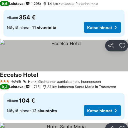
5 Tähtiluokitus
9,6
Loistava
1 298
1.4 km kohteesta Pietarinkirkko
354 €
Alkaen
Näytä hinnat
11 sivustolta
Katso hinnat
Jaa
Li
Eccelso Hotel
Katso hinnat
Hotelli
Henkilökohtainen aamiaistarjoilu huoneeseen
Katso hinnat
3 Tähtiluokitus
9,2
Loistava
1 715
2.1 km kohteesta Santa Maria in Trastevere
104 €
Alkaen
Näytä hinnat
12 sivustolta
Katso hinnat