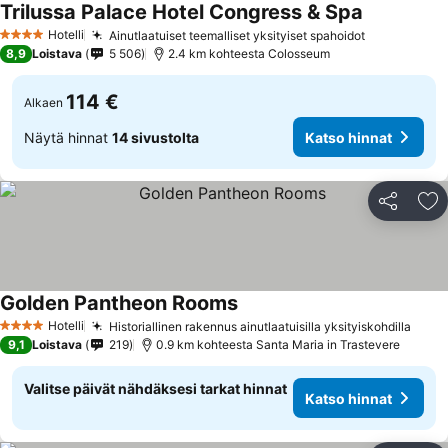
Trilussa Palace Hotel Congress & Spa
Katso hinn
Hotelli
Ainutlaatuiset teemalliset yksityiset spahoidot
Katso hinn
4 Tähtiluokitus
8,9
Loistava
5 506
2.4 km kohteesta Colosseum
114 €
Alkaen
Näytä hinnat
14 sivustolta
Katso hinnat
Jaa
Li
Golden Pantheon Rooms
Katso hinnat
Hotelli
Historiallinen rakennus ainutlaatuisilla yksityiskohdilla
Kats
4 Tähtiluokitus
9,1
Loistava
219
0.9 km kohteesta Santa Maria in Trastevere
Valitse päivät nähdäksesi tarkat hinnat
Katso hinnat