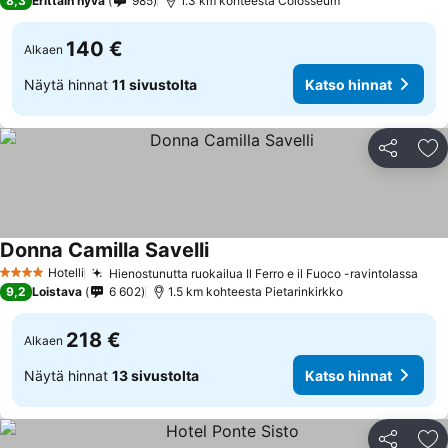
8,3
Erittäin hyvä
985
1.3 km kohteesta Colosseum
140 €
Alkaen
Näytä hinnat
11 sivustolta
Katso hinnat
Jaa
Li
Donna Camilla Savelli
Katso hinnat
Hotelli
Hienostunutta ruokailua Il Ferro e il Fuoco -ravintolassa
Kat
4 Tähtiluokitus
9,2
Loistava
6 602
1.5 km kohteesta Pietarinkirkko
218 €
Alkaen
Näytä hinnat
13 sivustolta
Katso hinnat