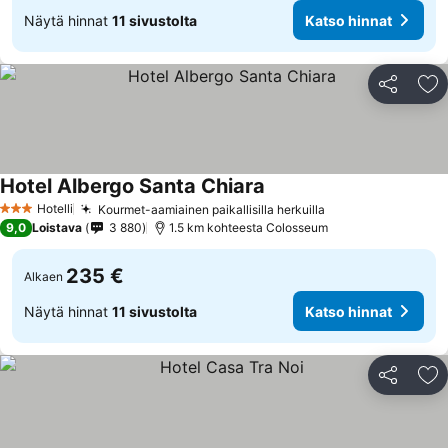
Näytä hinnat
11 sivustolta
Katso hinnat
Jaa
Li
Hotel Albergo Santa Chiara
Katso hinnat
Hotelli
Kourmet-aamiainen paikallisilla herkuilla
Katso hinnat
3 Tähtiluokitus
9,0
Loistava
3 880
1.5 km kohteesta Colosseum
235 €
Alkaen
Näytä hinnat
11 sivustolta
Katso hinnat
Jaa
Li