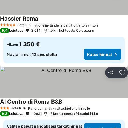
Hassler Roma
Katso hinnat
Hotelli
Michelin-tähdellä palkittu kattoravintola
Katso hinnat
5 Tähtiluokitus
9,4
Loistava
3 014
1.9 km kohteesta Colosseum
1 350 €
Alkaen
Näytä hinnat
12 sivustolta
Katso hinnat
Jaa
Li
Al Centro di Roma B&B
Katso hinnat
Hotelli
Panoraamanäkymät aukiolle ja kirkolle
Katso hinnat
3 Tähtiluokitus
9,3
Loistava
1 093
1.5 km kohteesta Pietarinkirkko
Valitse päivät nähdäksesi tarkat hinnat