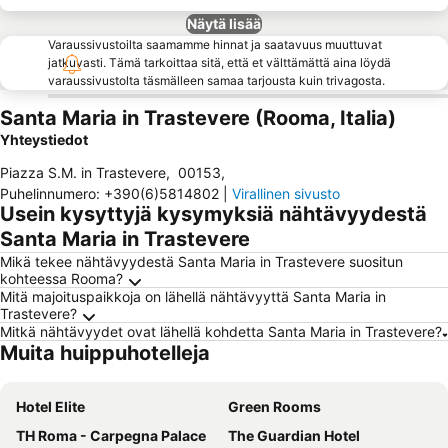
Näytä lisää
Varaussivustoilta saamamme hinnat ja saatavuus muuttuvat
jatkuvasti. Tämä tarkoittaa sitä, että et välttämättä aina löydä
varaussivustolta täsmälleen samaa tarjousta kuin trivagosta.
Santa Maria in Trastevere (Rooma, Italia)
Yhteystiedot
Piazza S.M. in Trastevere
,
00153
,
Puhelinnumero
:
+390(6)5814802
|
Virallinen sivusto
Usein kysyttyjä kysymyksiä nähtävyydestä
Santa Maria in Trastevere
Mikä tekee nähtävyydestä Santa Maria in Trastevere suositun
kohteessa Rooma?
Mitä majoituspaikkoja on lähellä nähtävyyttä Santa Maria in
Trastevere?
Mitkä nähtävyydet ovat lähellä kohdetta Santa Maria in Trastevere?
Muita huippuhotelleja
Hotel Elite
Green Rooms
TH Roma - Carpegna Palace
The Guardian Hotel