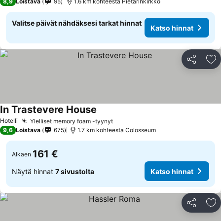
8,9
Loistava
95
1.6 km kohteesta Pietarinkirkko
Valitse päivät nähdäksesi tarkat hinnat
Katso hinnat
Jaa
Li
In Trastevere House
Katso hinnat
Hotelli
Ylelliset memory foam -tyynyt
Katso hinnat
9,6
Loistava
675
1.7 km kohteesta Colosseum
161 €
Alkaen
Näytä hinnat
7 sivustolta
Katso hinnat
Jaa
Li