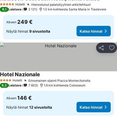
Katso hi
Hotelli
Hienostunut palatsityylinen arkkitehtuuri
Katso hinnat
5 Tähtiluokitus
9,1
Loistava
2 121
1.0 km kohteesta Santa Maria in Trastevere
249 €
Alkaen
Näytä hinnat
9 sivustolta
Katso hinnat
Jaa
Li
Hotel Nazionale
Katso hinnat
Hotelli
Erinomainen sijainti Piazza Montecitoriolla
Katso hinnat
4 Tähtiluokitus
9,2
Loistava
7 602
1.6 km kohteesta Colosseum
146 €
Alkaen
Näytä hinnat
12 sivustolta
Katso hinnat