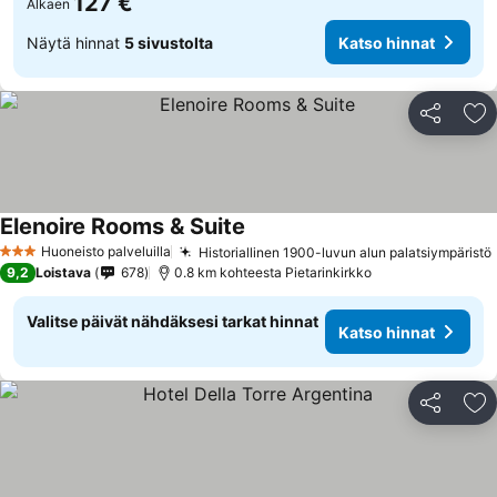
127 €
Alkaen
Näytä hinnat
5 sivustolta
Katso hinnat
Jaa
Li
Elenoire Rooms & Suite
Katso hinnat
Huoneisto palveluilla
Historiallinen 1900-luvun alun palatsiympäristö
3 Tähtiluokitus
9,2
Loistava
678
0.8 km kohteesta Pietarinkirkko
Valitse päivät nähdäksesi tarkat hinnat
Katso hinnat
Jaa
Li