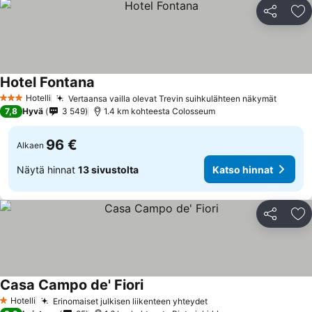
Jaa
Li
Hotel Fontana
Katso hinnat
Hotelli
Vertaansa vailla olevat Trevin suihkulähteen näkymät
Katso 
3 Tähtiluokitus
7,8
Hyvä
3 549
1.4 km kohteesta Colosseum
96 €
Alkaen
Näytä hinnat
13 sivustolta
Katso hinnat
Jaa
Li
Casa Campo de' Fiori
Katso hinnat
Hotelli
Erinomaiset julkisen liikenteen yhteydet
Katso hinnat
1 Tähtiluokitus