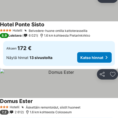
Jaa
Li
Hotel Ponte Sisto
Katso hinnat
Hotelli
Belvedere-huone omilla kattoterasseilla
Katso hinnat
4 Tähtiluokitus
8,9
Loistava
6 021
1.6 km kohteesta Pietarinkirkko
172 €
Alkaen
Näytä hinnat
13 sivustolta
Katso hinnat
Jaa
Li
Domus Ester
Katso hinnat
Hotelli
Äskettäin remontoidut, siistit huoneet
Katso hinnat
3 Tähtiluokitus
7,2
2 612
1.6 km kohteesta Colosseum