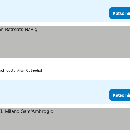
Katso hi
kohteesta Milan Cathedral
Katso hi