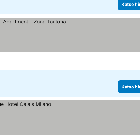
Katso hi
hinnat
Katso hi