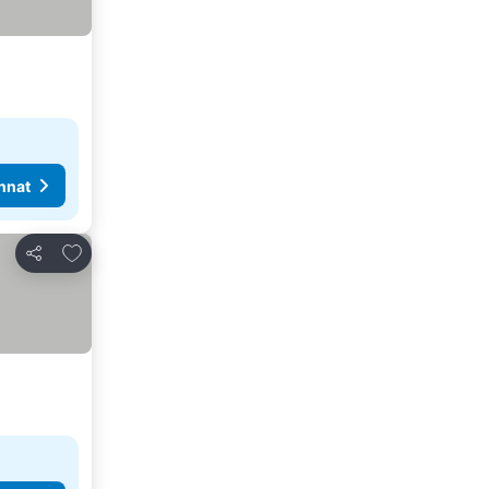
nnat
Lisää suosikkeihin
Jaa