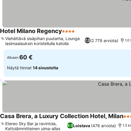
Hotel Milano Regency
4 Tähtiluokitus
Katso hinnat
Viehättävä sisäpihan puutarha, Lounge
(2 779 arviota)
7,2
1.0
lasimaalauksin koristellulla katolla
Katso hinnat
60 €
Alkaen
Näytä hinnat
14 sivustolta
Casa Brera, a Luxury Collection Hotel, Milan
5 T
Etereo Sky Bar ja ravintola,
Loistava
(476 arviota)
9,0
1.3 k
Kattolämmitteinen uima-allas