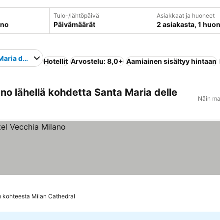
Tulo-/lähtöpäivä
Asiakkaat ja huoneet
Päivämäärät
2 asiakasta, 1 huo
Maria delle Grazie
Hotellit
Arvostelu: 8,0+
Aamiainen sisältyy hintaan
no lähellä kohdetta Santa Maria delle
Näin ma
 kohteesta Milan Cathedral