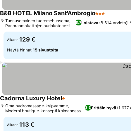
B&B HOTEL Milano Sant'Ambrogio
3 Tähtiluokitus
Katso hinn
Tunnusomainen tuoremehuasema,
Loistava
(8 614 arviota)
8,7
Panoraamakattojen aurinkoterassi
Katso hinnat
129 €
Alkaen
Näytä hinnat
15 sivustolta
Cadorna Luxury Hotel
1 Tähtiluokitus
Katso hinnat
Oma hydromassage-kylpyamme,
Erittäin hyvä
(1 677 
8,3
Moderni boutique-konsepti kolmannessa
Katso hinnat
kerroksessa
113 €
Alkaen