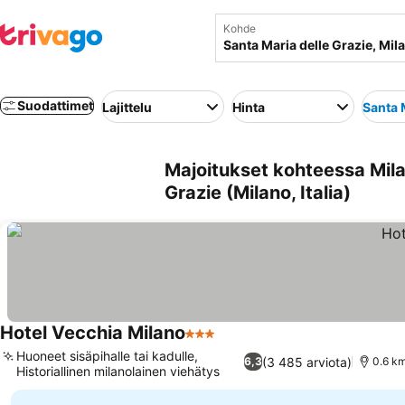
Kohde
Suodattimet
Lajittelu
Hinta
Santa 
Majoitukset kohteessa Mila
Grazie (Milano, Italia)
Hotel Vecchia Milano
3 Tähtiluokitus
Katso hinnat
Huoneet sisäpihalle tai kadulle,
(3 485 arviota)
6,3
0.6 km
Historiallinen milanolainen viehätys
Katso hinnat