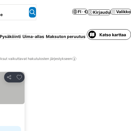
FI · €
Valikko
Kirjaudu
ne
Katso karttaa
Pysäköinti
Uima-allas
Maksuton peruutus
Huoneisto palveluilla
ksut vaikuttavat hakutulosten järjestykseen
Lisää suosikkeihin
Jaa