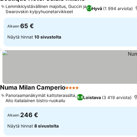
1 Tähtiluokitus
Katso hinnat
Lemmikkiystävällinen majoitus, Guccin ja
Hyvä
(1 994 arviota)
7,7
Swarovskin kylpyhuonetarvikkeet
Katso hinnat
65 €
Alkaen
Näytä hinnat
10 sivustolta
Numa Milan Camperio
4 Tähtiluokitus
Katso hinnat
Panoraamanäkymät kattoterassilta,
Loistava
(3 419 arviota)
8,6
Aito italialainen bistro-ruokailu
Katso hinnat
246 €
Alkaen
Näytä hinnat
8 sivustolta