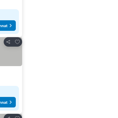
nnat
Lisää suosikkeihin
Jaa
nnat
Lisää suosikkeihin