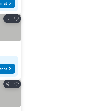
nnat
Lisää suosikkeihin
Jaa
nnat
Lisää suosikkeihin
Jaa