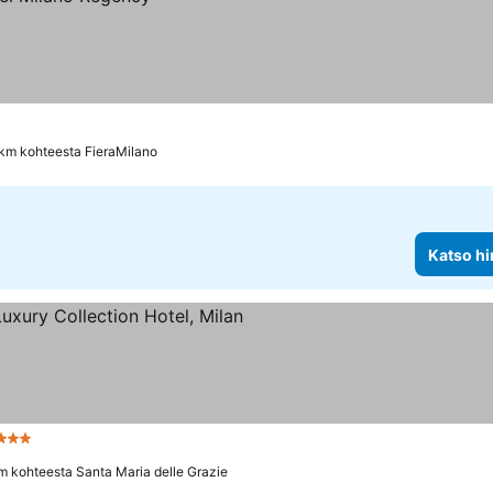
 km kohteesta FieraMilano
Katso hi
ähtiluokitus
Katso hinnat
m kohteesta Santa Maria delle Grazie