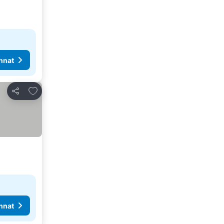
nnat
Lisää suosikkeihin
Jaa
nnat