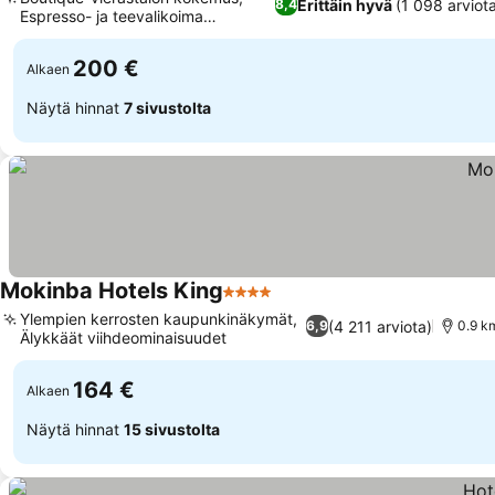
Erittäin hyvä
(1 098 arviot
8,4
Espresso- ja teevalikoima
Katso hinnat
huoneessa
200 €
Alkaen
Näytä hinnat
7 sivustolta
Mokinba Hotels King
4 Tähtiluokitus
Katso hinnat
Ylempien kerrosten kaupunkinäkymät,
(4 211 arviota)
6,9
0.9 k
Älykkäät viihdeominaisuudet
Katso hinnat
164 €
Alkaen
Näytä hinnat
15 sivustolta