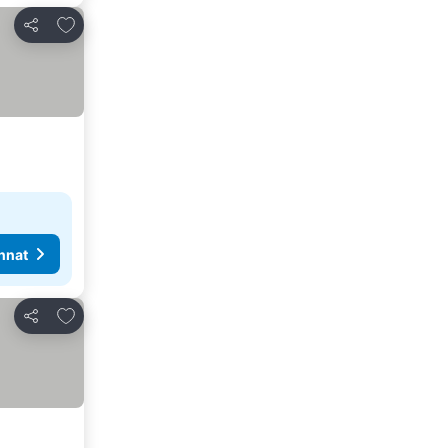
Lisää suosikkeihin
Jaa
nnat
Lisää suosikkeihin
Jaa