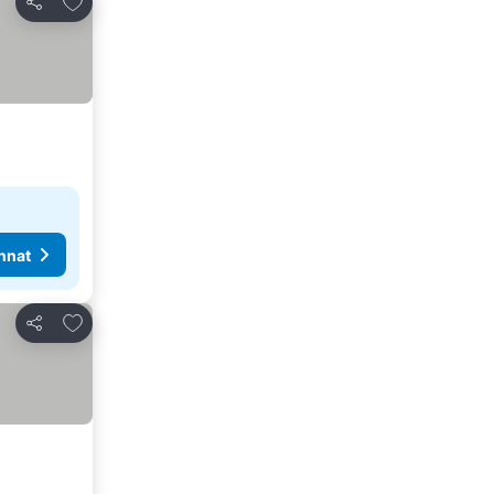
Jaa
nnat
Lisää suosikkeihin
Jaa