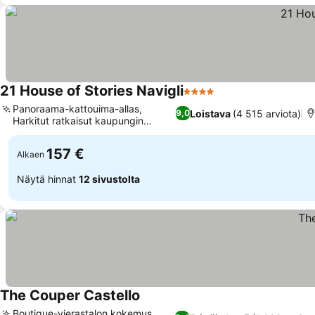
21 House of Stories Navigli
4 Tähtiluokitus
Katso hinnat
Panoraama-kattouima-allas,
Loistava
(4 515 arviota)
9,0
Harkitut ratkaisut kaupungin
Katso hinnat
meluun
157 €
Alkaen
Näytä hinnat
12 sivustolta
The Couper Castello
Katso hinnat
Boutique-vierastalon kokemus,