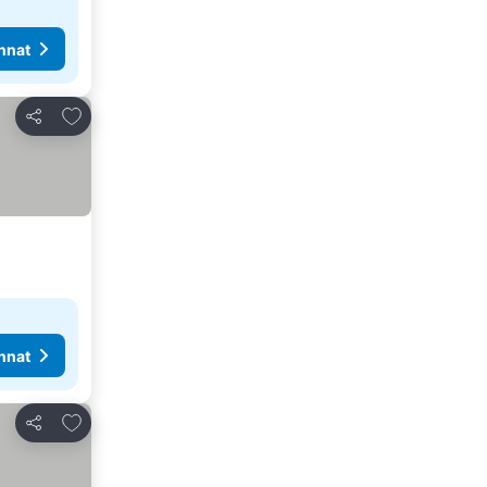
nnat
Lisää suosikkeihin
Jaa
nnat
Lisää suosikkeihin
Jaa