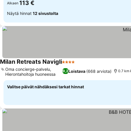
113 €
Alkaen
Näytä hinnat
12 sivustolta
Milan Retreats Navigli
4 Tähtiluokitus
Katso hinnat
Oma concierge-palvelu,
Loistava
(668 arviota)
9,2
0.7 km 
Hierontahoitoja huoneessa
Katso hinnat
Valitse päivät nähdäksesi tarkat hinnat