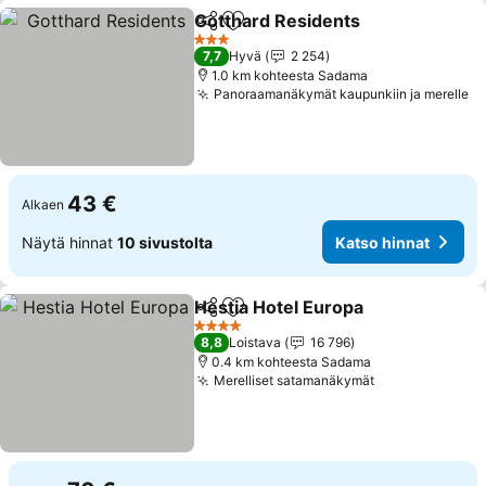
Gotthard Residents
Jaa
Lisää suosikkeihin
Katso 
3 Tähtiluokitus
7,7
Hyvä
2 254
1.0 km kohteesta Sadama
Panoraamanäkymät kaupunkiin ja merelle
Ka
43 €
Alkaen
Näytä hinnat
10 sivustolta
Katso hinnat
Hestia Hotel Europa
Jaa
Lisää suosikkeihin
Katso 
4 Tähtiluokitus
8,8
Loistava
16 796
0.4 km kohteesta Sadama
Merelliset satamanäkymät
Katso hinnat