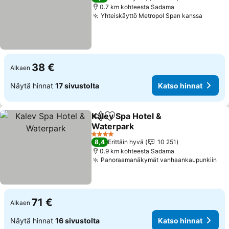
0.7 km kohteesta Sadama
Yhteiskäyttö Metropol Span kanssa
Katso 
38 €
Alkaen
Näytä hinnat
17 sivustolta
Katso hinnat
Kalev Spa Hotel &
Jaa
Lisää suosikkeihin
Waterpark
Katso hinnat
4 Tähtiluokitus
8,4
Erittäin hyvä
10 251
0.9 km kohteesta Sadama
Panoraamanäkymät vanhaankaupunkiin
Kat
71 €
Alkaen
Näytä hinnat
16 sivustolta
Katso hinnat