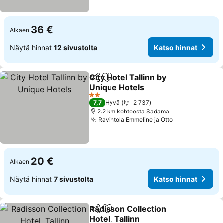
36 €
Alkaen
Näytä hinnat
12 sivustolta
Katso hinnat
City Hotel Tallinn by
Jaa
Lisää suosikkeihin
Unique Hotels
Katso hinnat
2 Tähtiluokitus
7,7
Hyvä
2 737
2.2 km kohteesta Sadama
Ravintola Emmeline ja Otto
Katso hinnat
20 €
Alkaen
Näytä hinnat
7 sivustolta
Katso hinnat
Radisson Collection
Jaa
Lisää suosikkeihin
Hotel, Tallinn