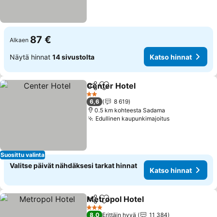
87 €
Alkaen
Näytä hinnat
14 sivustolta
Katso hinnat
Center Hotel
Jaa
Lisää suosikkeihin
Katso hinnat
2 Tähtiluokitus
6,6
8 619
0.5 km kohteesta Sadama
Edullinen kaupunkimajoitus
Katso hinnat
Suosittu valinta
Valitse päivät nähdäksesi tarkat hinnat
Katso hinnat
Metropol Hotel
Jaa
Lisää suosikkeihin
Katso hinna
3 Tähtiluokitus
8,0
Erittäin hyvä
11 384