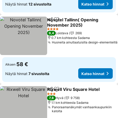
Näytä hinnat
12 sivustolta
Katso hinnat
Novotel Tallinn( Opening
Jaa
Lisää suosikkeihin
November 2025)
Katso hinnat
4 Tähtiluokitus
9,4
Loistava
269
0.7 km kohteesta Sadama
Huoneita ainutlaatuisilla design-elementeillä
58 €
Alkaen
Näytä hinnat
7 sivustolta
Katso hinnat
Rixwell Viru Square Hotel
Jaa
Lisää suosikkeihin
3 Tähtiluokitus
7,8
Hyvä
9 758
1.1 km kohteesta Sadama
Panoraamanäkymät vanhaankaupunkiin
katolta