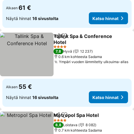
61 €
Alkaen
Näytä hinnat
16 sivustolta
Katso hinnat
Tallink Spa & Conference
Jaa
Lisää suosikkeihin
Hotel
Katso hinnat
4 Tähtiluokitus
7,8
Hyvä
12 237
0.6 km kohteesta Sadama
Ympäri vuoden lämmitetty ulkouima-allas
Ka
55 €
Alkaen
Näytä hinnat
16 sivustolta
Katso hinnat
Metropol Spa Hotel
Jaa
Lisää suosikkeihin
Katso 
4 Tähtiluokitus
8,8
Loistava
8 082
0.7 km kohteesta Sadama