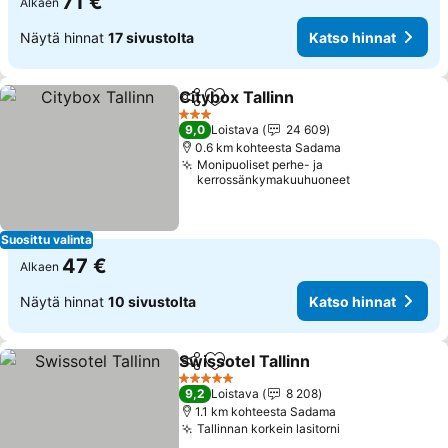
71 €
Alkaen
Näytä hinnat
17 sivustolta
Katso hinnat
Citybox Tallinn
Jaa
Lisää suosikkeihin
Katso hinna
3 Tähtiluokitus
9,0
Loistava
24 609
0.6 km kohteesta Sadama
Monipuoliset perhe- ja
kerrossänkymakuuhuoneet
Suosittu valinta
47 €
Alkaen
Näytä hinnat
10 sivustolta
Katso hinnat
Swissotel Tallinn
Jaa
Lisää suosikkeihin
Katso hin
5 Tähtiluokitus
9,2
Loistava
8 208
1.1 km kohteesta Sadama
Tallinnan korkein lasitorni
Katso hinnat