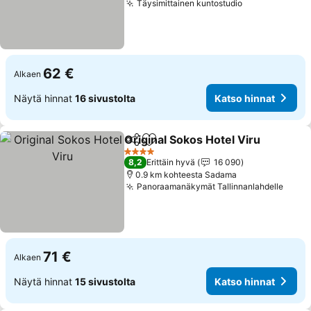
Täysimittainen kuntostudio
Katso hinnat
62 €
Alkaen
Näytä hinnat
16 sivustolta
Katso hinnat
Original Sokos Hotel Viru
Jaa
Lisää suosikkeihin
K
4 Tähtiluokitus
8,2
Erittäin hyvä
16 090
0.9 km kohteesta Sadama
Panoraamanäkymät Tallinnanlahdelle
Katso
71 €
Alkaen
Näytä hinnat
15 sivustolta
Katso hinnat