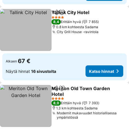
Tallink City Hotel
Jaa
Lisää suosikkeihin
Katso hin
4 Tähtiluokitus
8,4
Erittäin hyvä
7 855
0.8 km kohteesta Sadama
City Grill House -ravintola
Katso hinnat
67 €
Alkaen
Näytä hinnat
16 sivustolta
Katso hinnat
Meriton Old Town Garden
Jaa
Lisää suosikkeihin
Hotel
Katso hinnat
4 Tähtiluokitus
8,0
Erittäin hyvä
7 393
1.3 km kohteesta Sadama
Modernit mukavuudet historiallisessa
ympäristössä