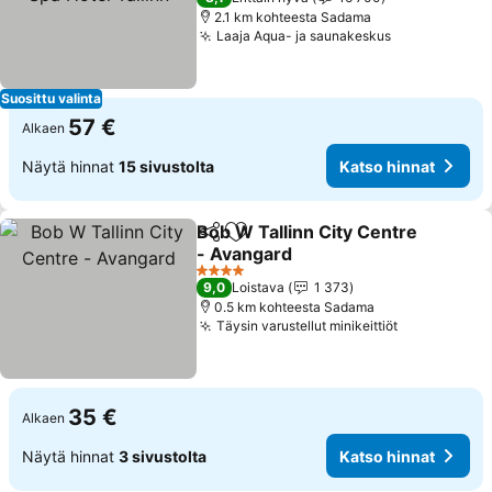
2.1 km kohteesta Sadama
Laaja Aqua- ja saunakeskus
Katso hinna
Suosittu valinta
57 €
Alkaen
Näytä hinnat
15 sivustolta
Katso hinnat
Bob W Tallinn City Centre
Jaa
Lisää suosikkeihin
- Avangard
Katso hinnat
4 Tähtiluokitus
9,0
Loistava
1 373
0.5 km kohteesta Sadama
Täysin varustellut minikeittiöt
Katso hinna
35 €
Alkaen
Näytä hinnat
3 sivustolta
Katso hinnat