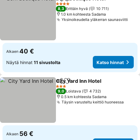
Jaa
Lisää suosikkeihin
Katso
4 Tähtiluokitus
8,3
Erittäin hyvä
10 711
1.0 km kohteesta Sadama
Yksinoikeudella yläkerran saunasviitti
Katso
40 €
Alkaen
Näytä hinnat
11 sivustolta
Katso hinnat
City Yard Inn Hotel
Jaa
Lisää suosikkeihin
Katso h
3 Tähtiluokitus
9,0
Loistava
4 732
0.5 km kohteesta Sadama
Täysin varusteltu keittiö huoneessa
Katso 
56 €
Alkaen