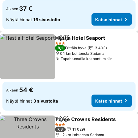
37 €
Alkaen
Näytä hinnat
16 sivustolta
Katso hinnat
Hestia Hotel Seaport
Jaa
Lisää suosikkeihin
Katso
3 Tähtiluokitus
8,1
Erittäin hyvä
3 403
0.1 km kohteesta Sadama
Tapahtumatila kokoontumisiin
Katso hinn
54 €
Alkaen
Näytä hinnat
3 sivustolta
Katso hinnat
Three Crowns Residents
Jaa
Lisää suosikkeihin
K
3 Tähtiluokitus
7,3
11 029
1.2 km kohteesta Sadama