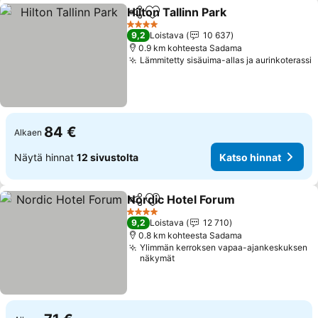
Hilton Tallinn Park
Jaa
Lisää suosikkeihin
Katso hi
4 Tähtiluokitus
9,2
Loistava
10 637
0.9 km kohteesta Sadama
Lämmitetty sisäuima-allas ja aurinkoterassi
K
84 €
Alkaen
Näytä hinnat
12 sivustolta
Katso hinnat
Nordic Hotel Forum
Jaa
Lisää suosikkeihin
Katso 
4 Tähtiluokitus
9,2
Loistava
12 710
0.8 km kohteesta Sadama
Ylimmän kerroksen vapaa-ajankeskuksen
näkymät