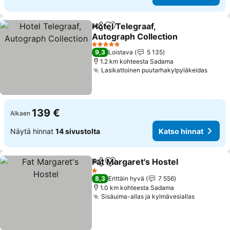
Hotel Telegraaf,
Jaa
Lisää suosikkeihin
Autograph Collection
Katso hinnat
5 Tähtiluokitus
9,3
Loistava
5 135
1.2 km kohteesta Sadama
Lasikattoinen puutarhakylpyläkeidas
Katso
139 €
Alkaen
Näytä hinnat
14 sivustolta
Katso hinnat
Fat Margaret's Hostel
Jaa
Lisää suosikkeihin
Kats
1 Tähtiluokitus
8,3
Erittäin hyvä
7 556
1.0 km kohteesta Sadama
Sisäuima-allas ja kylmävesiallas
Katso hi