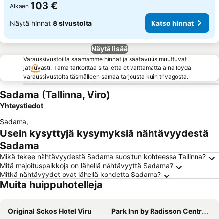
103 €
Alkaen
Näytä hinnat
8 sivustolta
Katso hinnat
Näytä lisää
Varaussivustoilta saamamme hinnat ja saatavuus muuttuvat
jatkuvasti. Tämä tarkoittaa sitä, että et välttämättä aina löydä
varaussivustolta täsmälleen samaa tarjousta kuin trivagosta.
Sadama (Tallinna, Viro)
Yhteystiedot
Sadama
,
Usein kysyttyjä kysymyksiä nähtävyydestä
Sadama
Mikä tekee nähtävyydestä Sadama suositun kohteessa Tallinna?
Mitä majoituspaikkoja on lähellä nähtävyyttä Sadama?
Mitkä nähtävyydet ovat lähellä kohdetta Sadama?
Muita huippuhotelleja
Original Sokos Hotel Viru
Park Inn by Radisson Central Tallinn