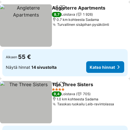
Angleterre Apartments
Jaa
Lisää suosikkeihin
Ka
8,7
Loistava
1 926
0.7 km kohteesta Sadama
Turvallinen sisäpihan pysäköinti
Katso hin
55 €
Alkaen
Näytä hinnat
14 sivustolta
Katso hinnat
The Three Sisters
Jaa
Lisää suosikkeihin
Katso hi
4 Tähtiluokitus
9,4
Loistava
705
1.0 km kohteesta Sadama
Tasokas ruokailu Leib-ravintolassa
Katso h