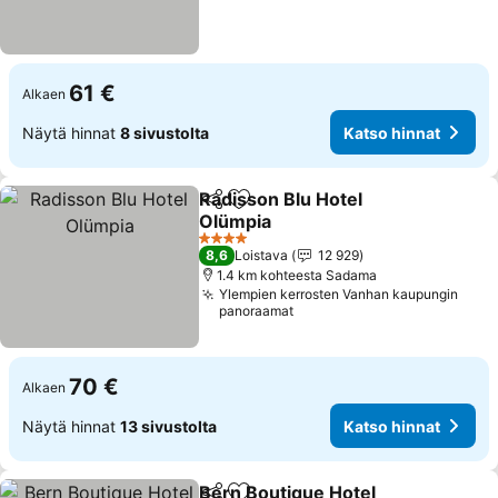
61 €
Alkaen
Näytä hinnat
8 sivustolta
Katso hinnat
Radisson Blu Hotel
Jaa
Lisää suosikkeihin
Olümpia
Katso hinnat
4 Tähtiluokitus
8,6
Loistava
12 929
1.4 km kohteesta Sadama
Ylempien kerrosten Vanhan kaupungin
panoraamat
70 €
Alkaen
Näytä hinnat
13 sivustolta
Katso hinnat
Bern Boutique Hotel