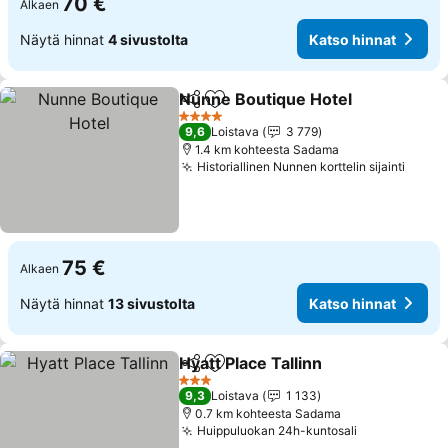
70 €
Alkaen
Näytä hinnat
4 sivustolta
Katso hinnat
Nunne Boutique Hotel
Jaa
Lisää suosikkeihin
Kats
4 Tähtiluokitus
9,6
Loistava
3 779
1.4 km kohteesta Sadama
Historiallinen Nunnen korttelin sijainti
Katso
75 €
Alkaen
Näytä hinnat
13 sivustolta
Katso hinnat
Hyatt Place Tallinn
Jaa
Lisää suosikkeihin
Katso hi
3 Tähtiluokitus
9,3
Loistava
1 133
0.7 km kohteesta Sadama
Huippuluokan 24h-kuntosali
Katso hinna