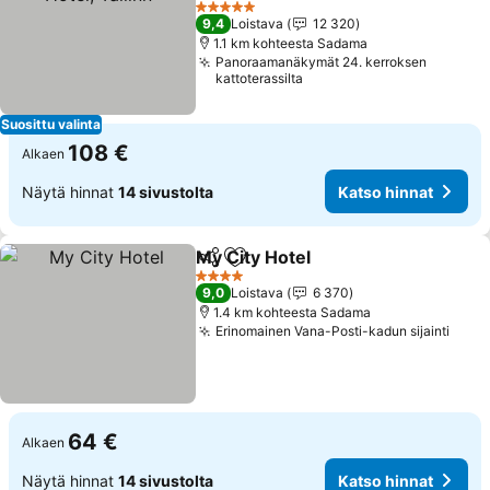
Katso hinnat
5 Tähtiluokitus
9,4
Loistava
12 320
1.1 km kohteesta Sadama
Panoraamanäkymät 24. kerroksen
kattoterassilta
Suosittu valinta
108 €
Alkaen
Näytä hinnat
14 sivustolta
Katso hinnat
My City Hotel
Jaa
Lisää suosikkeihin
Katso hinnat
4 Tähtiluokitus
9,0
Loistava
6 370
1.4 km kohteesta Sadama
Erinomainen Vana-Posti-kadun sijainti
Kats
64 €
Alkaen
Näytä hinnat
14 sivustolta
Katso hinnat