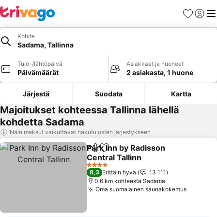
Suosikit
Kirjaud
Val
Kohde
Sadama, Tallinna
Tulo-/lähtöpäivä
Asiakkaat ja huoneet
Päivämäärät
2 asiakasta, 1 huone
Järjestä
Suodata
Kartta
Majoitukset kohteessa Tallinna lähellä
kohdetta Sadama
Näin maksut vaikuttavat hakutulosten järjestykseen
Park Inn by Radisson
Jaa
Lisää suosikkeihin
Central Tallinn
Katso hinnat
4 Tähtiluokitus
8,3
Erittäin hyvä
13 111
0.6 km kohteesta Sadama
Oma suomalainen saunakokemus
Katso hi