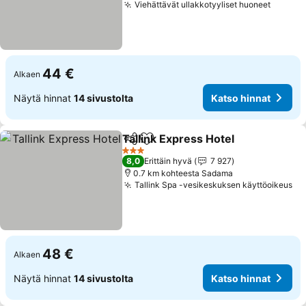
Viehättävät ullakkotyyliset huoneet
Katso 
44 €
Alkaen
Näytä hinnat
14 sivustolta
Katso hinnat
Tallink Express Hotel
Jaa
Lisää suosikkeihin
Katso
3 Tähtiluokitus
8,0
Erittäin hyvä
7 927
0.7 km kohteesta Sadama
Tallink Spa -vesikeskuksen käyttöoikeus
Ka
48 €
Alkaen
Näytä hinnat
14 sivustolta
Katso hinnat