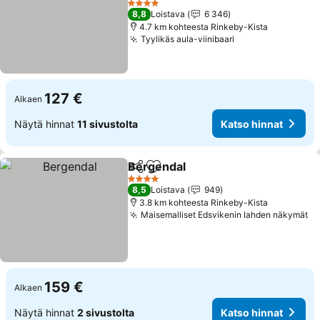
4 Tähtiluokitus
8,8
Loistava
6 346
4.7 km kohteesta Rinkeby-Kista
Tyylikäs aula-viinibaari
127 €
Alkaen
Näytä hinnat
11 sivustolta
Katso hinnat
Bergendal
Jaa
Lisää suosikkeihin
4 Tähtiluokitus
8,5
Loistava
949
3.8 km kohteesta Rinkeby-Kista
Maisemalliset Edsvikenin lahden näkymät
159 €
Alkaen
Näytä hinnat
2 sivustolta
Katso hinnat