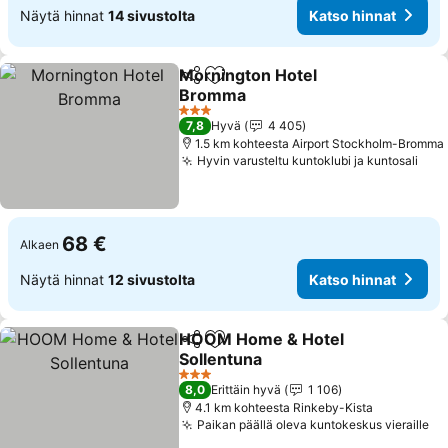
Näytä hinnat
14 sivustolta
Katso hinnat
Mornington Hotel
Jaa
Lisää suosikkeihin
Bromma
3 Tähtiluokitus
7,8
Hyvä
4 405
1.5 km kohteesta Airport Stockholm-Bromma
Hyvin varusteltu kuntoklubi ja kuntosali
68 €
Alkaen
Näytä hinnat
12 sivustolta
Katso hinnat
HOOM Home & Hotel
Jaa
Lisää suosikkeihin
Sollentuna
3 Tähtiluokitus
8,0
Erittäin hyvä
1 106
4.1 km kohteesta Rinkeby-Kista
Paikan päällä oleva kuntokeskus vieraille