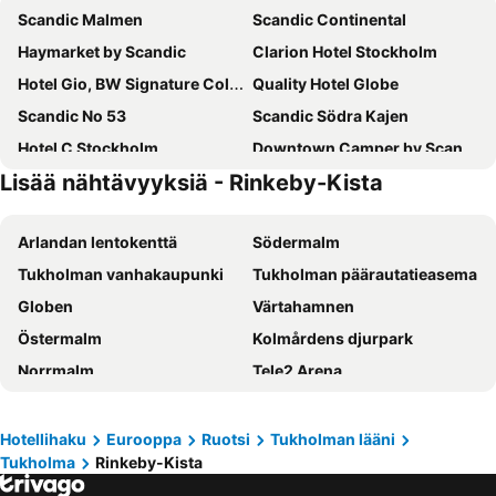
Scandic Malmen
Scandic Continental
Haymarket by Scandic
Clarion Hotel Stockholm
Hotel Gio, BW Signature Collection
Quality Hotel Globe
Scandic No 53
Scandic Södra Kajen
Hotel C Stockholm
Downtown Camper by Scandic
Lisää nähtävyyksiä - Rinkeby-Kista
Scandic Grand Central
Scandic Go Sankt Eriksgatan 20
Elite Palace Hotel & Spa
Radisson Blu Royal Viking Hotel, Stockholm
Arlandan lentokenttä
Södermalm
STF Hotel Zinkensdamm
Comfort Hotel Xpress Stockholm Central
Tukholman vanhakaupunki
Tukholman päärautatieasema
Scandic Sjöfartshotellet
Castle House Inn
Globen
Värtahamnen
Scandic Klara
Clarion Hotel Amaranten
Östermalm
Kolmårdens djurpark
Freys Hotel
Quality Hotel Strawberry Arena
Norrmalm
Tele2 Arena
Hotel Kungsträdgården
Hotel Hotorget, BW Signature Collection
Friends Arena
Cityterminalen
Motel L Hammarby Sjöstad
Scandic Go, Upplandsgatan 4
Solna Kyrka
Djurgården
Rygerfjord Hotel & Hostel
Scandic Alvik
Hotellihaku
Eurooppa
Ruotsi
Tukholman lääni
Tukholma
Rinkeby-Kista
Vasastan
Stockholmsmassan
Hotel Birger Jarl
Best Western Hotel at 108