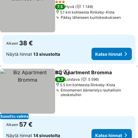
3 Tähtiluokitus
7,5
Hyvä
1 149
5.1 km kohteesta Rinkeby-Kista
Pääsy läheiseen kuntokeskukseen
38 €
Alkaen
Näytä hinnat
13 sivustolta
Katso hinnat
Biz Apartment Bromma
Jaa
Lisää suosikkeihin
8,7
Loistava
5 596
5.5 km kohteesta Rinkeby-Kista
Erinomainen äänieristys rauhallisiin
oleskeluihin
Suosittu valinta
57 €
Alkaen
Näytä hinnat
14 sivustolta
Katso hinnat