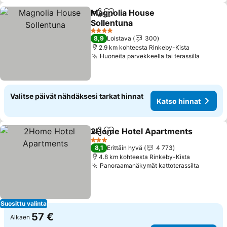
Magnolia House
Jaa
Lisää suosikkeihin
Sollentuna
4 Tähtiluokitus
8,9
Loistava
300
2.9 km kohteesta Rinkeby-Kista
Huoneita parvekkeella tai terassilla
Valitse päivät nähdäksesi tarkat hinnat
Katso hinnat
2Home Hotel Apartments
Jaa
Lisää suosikkeihin
3 Tähtiluokitus
8,1
Erittäin hyvä
4 773
4.8 km kohteesta Rinkeby-Kista
Panoraamanäkymät kattoterassilta
Suosittu valinta
57 €
Alkaen