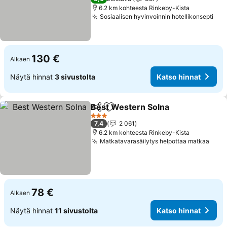
6.2 km kohteesta Rinkeby-Kista
Sosiaalisen hyvinvoinnin hotellikonsepti
130 €
Alkaen
Näytä hinnat
3 sivustolta
Katso hinnat
Best Western Solna
Jaa
Lisää suosikkeihin
3 Tähtiluokitus
7,4
2 061
6.2 km kohteesta Rinkeby-Kista
Matkatavarasäilytys helpottaa matkaa
78 €
Alkaen
Näytä hinnat
11 sivustolta
Katso hinnat