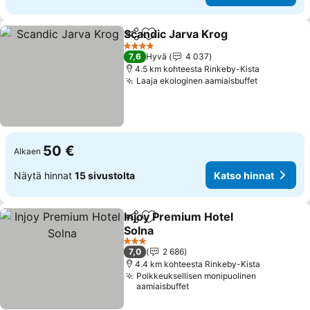
Scandic Jarva Krog
Jaa
Lisää suosikkeihin
4 Tähtiluokitus
7,6
Hyvä
4 037
4.5 km kohteesta Rinkeby-Kista
Laaja ekologinen aamiaisbuffet
50 €
Alkaen
Näytä hinnat
15 sivustolta
Katso hinnat
Injoy Premium Hotel
Jaa
Lisää suosikkeihin
Solna
3 Tähtiluokitus
7,0
2 686
4.4 km kohteesta Rinkeby-Kista
Poikkeuksellisen monipuolinen
aamiaisbuffet