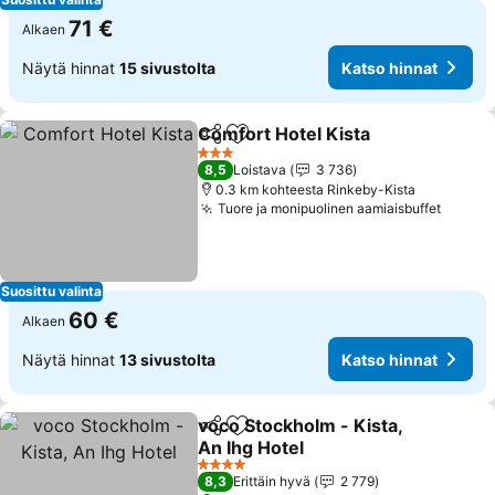
71 €
Alkaen
Näytä hinnat
15 sivustolta
Katso hinnat
Comfort Hotel Kista
Jaa
Lisää suosikkeihin
3 Tähtiluokitus
8,5
Loistava
3 736
0.3 km kohteesta Rinkeby-Kista
Tuore ja monipuolinen aamiaisbuffet
Suosittu valinta
60 €
Alkaen
Näytä hinnat
13 sivustolta
Katso hinnat
voco Stockholm - Kista,
Jaa
Lisää suosikkeihin
An Ihg Hotel
4 Tähtiluokitus
8,3
Erittäin hyvä
2 779