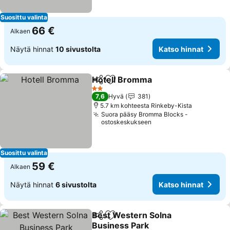
Suosittu valinta
66 €
Alkaen
Näytä hinnat
10 sivustolta
Katso hinnat
Hotell Bromma
Jaa
Lisää suosikkeihin
2 Tähtiluokitus
7,6
Hyvä
381
5.7 km kohteesta Rinkeby-Kista
Suora pääsy Bromma Blocks -
ostoskeskukseen
Suosittu valinta
59 €
Alkaen
Näytä hinnat
6 sivustolta
Katso hinnat
Best Western Solna
Jaa
Lisää suosikkeihin
Business Park