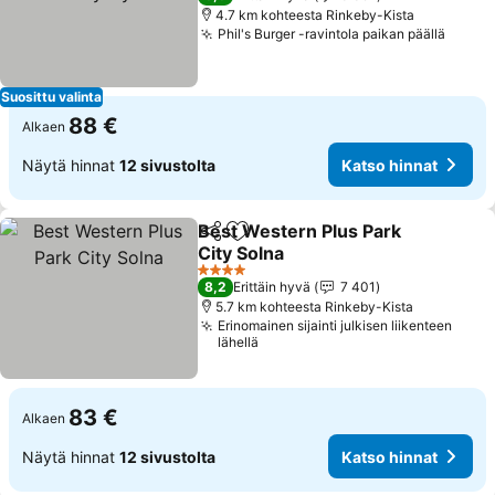
4.7 km kohteesta Rinkeby-Kista
Phil's Burger -ravintola paikan päällä
Suosittu valinta
88 €
Alkaen
Näytä hinnat
12 sivustolta
Katso hinnat
Best Western Plus Park
Jaa
Lisää suosikkeihin
City Solna
4 Tähtiluokitus
8,2
Erittäin hyvä
7 401
5.7 km kohteesta Rinkeby-Kista
Erinomainen sijainti julkisen liikenteen
lähellä
83 €
Alkaen
Näytä hinnat
12 sivustolta
Katso hinnat