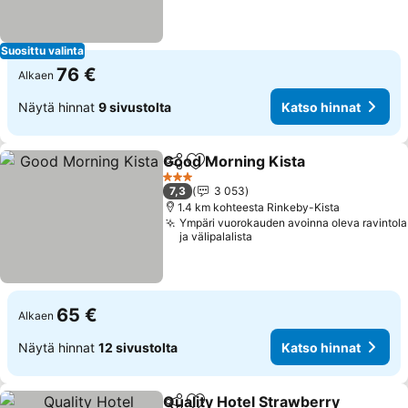
Suosittu valinta
76 €
Alkaen
Näytä hinnat
9 sivustolta
Katso hinnat
Good Morning Kista
Jaa
Lisää suosikkeihin
3 Tähtiluokitus
7,3
3 053
1.4 km kohteesta Rinkeby-Kista
Ympäri vuorokauden avoinna oleva ravintola
ja välipalalista
65 €
Alkaen
Näytä hinnat
12 sivustolta
Katso hinnat
Quality Hotel Strawberry