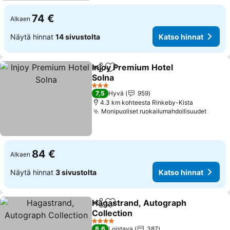
74 €
Alkaen
Näytä hinnat
14 sivustolta
Katso hinnat
Injoy Premium Hotel
Jaa
Lisää suosikkeihin
Solna
3 Tähtiluokitus
7,5
Hyvä
959
4.3 km kohteesta Rinkeby-Kista
Monipuoliset ruokailumahdollisuudet
84 €
Alkaen
Näytä hinnat
3 sivustolta
Katso hinnat
Hagastrand, Autograph
Jaa
Lisää suosikkeihin
Collection
4 Tähtiluokitus
8,6
Loistava
387