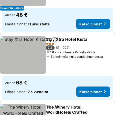
Suosittu valinta
48 €
Alkaen
Näytä hinnat
11 sivustolta
Katso hinnat
Stay Xtra Hotel Kista
Jaa
Lisää suosikkeihin
3 Tähtiluokitus
7,2
1 022
1.8 km kohteesta Rinkeby-Kista
Tärkeimmät mukavuudet huoneessa
68 €
Alkaen
Näytä hinnat
7 sivustolta
Katso hinnat
The Winery Hotel,
Jaa
Lisää suosikkeihin
WorldHotels Crafted