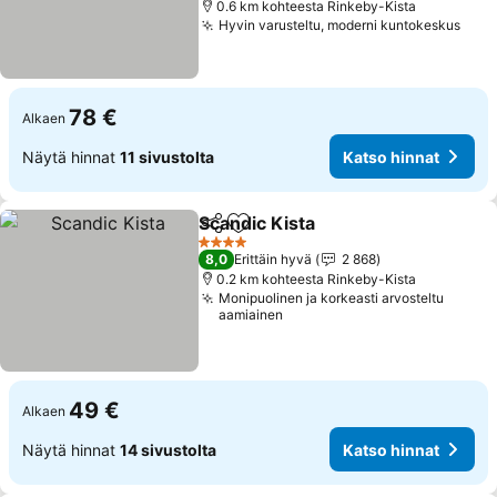
0.6 km kohteesta Rinkeby-Kista
Hyvin varusteltu, moderni kuntokeskus
78 €
Alkaen
Näytä hinnat
11 sivustolta
Katso hinnat
Scandic Kista
Jaa
Lisää suosikkeihin
4 Tähtiluokitus
8,0
Erittäin hyvä
2 868
0.2 km kohteesta Rinkeby-Kista
Monipuolinen ja korkeasti arvosteltu
aamiainen
49 €
Alkaen
Näytä hinnat
14 sivustolta
Katso hinnat