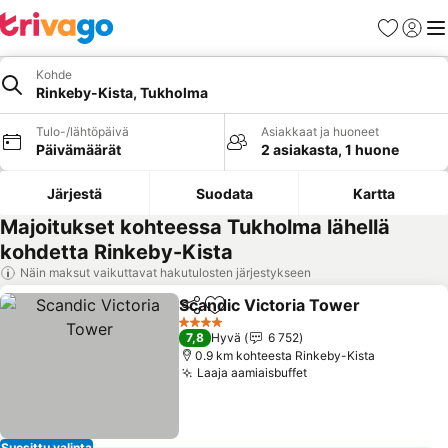
Suosikit
Kirjaud
Val
Kohde
Rinkeby-Kista, Tukholma
Tulo-/lähtöpäivä
Asiakkaat ja huoneet
Päivämäärät
2 asiakasta, 1 huone
Järjestä
Suodata
Kartta
Majoitukset kohteessa Tukholma lähellä
kohdetta Rinkeby-Kista
Näin maksut vaikuttavat hakutulosten järjestykseen
Scandic Victoria Tower
Jaa
Lisää suosikkeihin
4 Tähtiluokitus
7,8
Hyvä
6 752
0.9 km kohteesta Rinkeby-Kista
Laaja aamiaisbuffet
Suosittu valinta