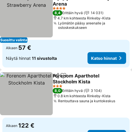
Jaa
Lisää suosikkeihin
Arena
4 Tähtiluokitus
8,4
Erittäin hyvä
14 031
4.7 km kohteesta Rinkeby-Kista
Lyömätön pääsy areenalle ja
ostoskeskukseen
Suosittu valinta
57 €
Alkaen
Näytä hinnat
11 sivustolta
Katso hinnat
Forenom Aparthotel
Jaa
Lisää suosikkeihin
Stockholm Kista
3 Tähtiluokitus
8,0
Erittäin hyvä
3 104
0.8 km kohteesta Rinkeby-Kista
Rentouttava sauna ja kuntokeskus
122 €
Alkaen