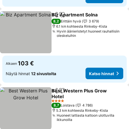
Biz Apartment Solna
Jaa
Lisää suosikkeihin
8,2
Erittäin hyvä
3 679
6.1 km kohteesta Rinkeby-Kista
Hyvin äänieristetyt huoneet rauhallisiin
oleskeluihin
103 €
Alkaen
Näytä hinnat
12 sivustolta
Katso hinnat
Best Western Plus Grow
Jaa
Lisää suosikkeihin
Hotel
4 Tähtiluokitus
8,7
Loistava
4 786
5.3 km kohteesta Rinkeby-Kista
Huoneet lattiasta kattoon ulottuvilla
ikkunoilla