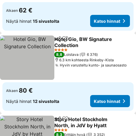
62 €
Alkaen
Näytä hinnat
15 sivustolta
Katso hinnat
Hotel Gio, BW Signature
Jaa
Lisää suosikkeihin
Collection
4 Tähtiluokitus
8,8
Loistava
6 376
6.3 km kohteesta Rinkeby-Kista
Hyvin varusteltu kunto- ja saunaosasto
80 €
Alkaen
Näytä hinnat
12 sivustolta
Katso hinnat
Story Hotel Stockholm
Jaa
Lisää suosikkeihin
North, in JdV by Hyatt
4 Tähtiluokitus
8,3
Erittäin hyvä
3 352