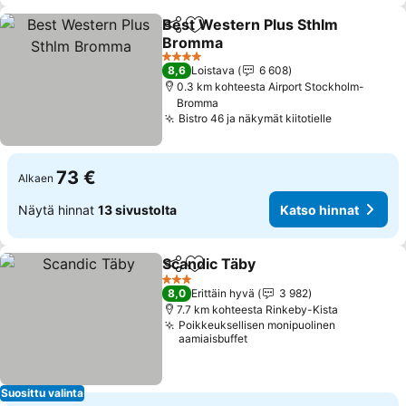
Best Western Plus Sthlm
Jaa
Lisää suosikkeihin
Bromma
4 Tähtiluokitus
8,6
Loistava
6 608
0.3 km kohteesta Airport Stockholm-
Bromma
Bistro 46 ja näkymät kiitotielle
73 €
Alkaen
Näytä hinnat
13 sivustolta
Katso hinnat
Scandic Täby
Jaa
Lisää suosikkeihin
3 Tähtiluokitus
8,0
Erittäin hyvä
3 982
7.7 km kohteesta Rinkeby-Kista
Poikkeuksellisen monipuolinen
aamiaisbuffet
Suosittu valinta