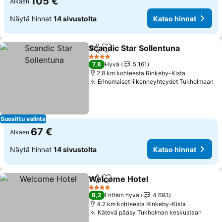
105 €
Alkaen
Näytä hinnat
14 sivustolta
Katso hinnat
Scandic Star Sollentuna
Jaa
Lisää suosikkeihin
4 Tähtiluokitus
7,8
Hyvä
5 161
2.8 km kohteesta Rinkeby-Kista
Erinomaiset liikenneyhteydet Tukholmaan
Suosittu valinta
67 €
Alkaen
Näytä hinnat
14 sivustolta
Katso hinnat
Welcome Hotel
Jaa
Lisää suosikkeihin
4 Tähtiluokitus
8,2
Erittäin hyvä
4 693
4.2 km kohteesta Rinkeby-Kista
Kätevä pääsy Tukholman keskustaan