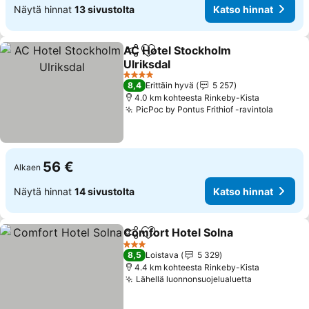
Näytä hinnat
13 sivustolta
Katso hinnat
AC Hotel Stockholm
Jaa
Lisää suosikkeihin
Ulriksdal
4 Tähtiluokitus
8,4
Erittäin hyvä
5 257
4.0 km kohteesta Rinkeby-Kista
PicPoc by Pontus Frithiof -ravintola
56 €
Alkaen
Näytä hinnat
14 sivustolta
Katso hinnat
Comfort Hotel Solna
Jaa
Lisää suosikkeihin
3 Tähtiluokitus
8,5
Loistava
5 329
4.4 km kohteesta Rinkeby-Kista
Lähellä luonnonsuojelualuetta