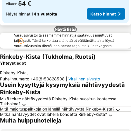
54 €
Alkaen
Näytä hinnat
14 sivustolta
Katso hinnat
Näytä lisää
Varaussivustoilta saamamme hinnat ja saatavuus muuttuvat
jatkuvasti. Tämä tarkoittaa sitä, että et välttämättä aina löydä
varaussivustolta täsmälleen samaa tarjousta kuin trivagosta.
Rinkeby-Kista (Tukholma, Ruotsi)
Yhteystiedot
Rinkeby-Kista
,
Puhelinnumero
:
+46(8)50828508
|
Virallinen sivusto
Usein kysyttyjä kysymyksiä nähtävyydestä
Rinkeby-Kista
Mikä tekee nähtävyydestä Rinkeby-Kista suositun kohteessa
Tukholma?
Mitä majoituspaikkoja on lähellä nähtävyyttä Rinkeby-Kista?
Mitkä nähtävyydet ovat lähellä kohdetta Rinkeby-Kista?
Muita huippuhotelleja