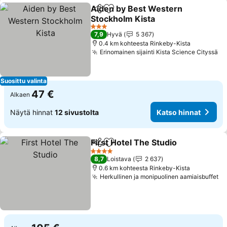
Aiden by Best Western
Jaa
Lisää suosikkeihin
Stockholm Kista
3 Tähtiluokitus
7,9
Hyvä
5 367
0.4 km kohteesta Rinkeby-Kista
Erinomainen sijainti Kista Science Cityssä
Suosittu valinta
47 €
Alkaen
Näytä hinnat
12 sivustolta
Katso hinnat
First Hotel The Studio
Jaa
Lisää suosikkeihin
4 Tähtiluokitus
8,7
Loistava
2 637
0.6 km kohteesta Rinkeby-Kista
Herkullinen ja monipuolinen aamiaisbuffet