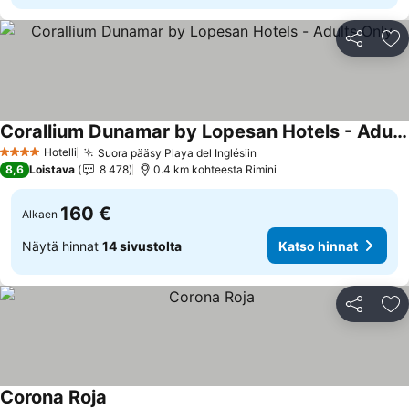
Jaa
Li
Corallium Dunamar by Lopesan Hotels - Adults Only
Hotelli
Suora pääsy Playa del Inglésiin
4 Tähtiluokitus
8,6
Loistava
8 478
0.4 km kohteesta Rimini
160 €
Alkaen
Näytä hinnat
14 sivustolta
Katso hinnat
Jaa
Li
Corona Roja