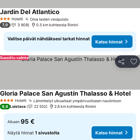
Jardin Del Atlantico
Hotelli
Oma lasten vesipuisto
3 Tähtiluokitus
7,0
3 908
0.5 km kohteesta Rimini
Valitse päivät nähdäksesi tarkat hinnat
Katso hinnat
Suosittu valinta
Jaa
Li
Gloria Palace San Agustín Thalasso & Hotel
Hotelli
Lämmitetyt ulkoaltaat ympärivuotiseen nautintoon
4 Tähtiluokitus
8,6
Loistava
22 552
2.6 km kohteesta Rimini
95 €
Alkaen
Näytä hinnat
1 sivustolta
Katso hinnat