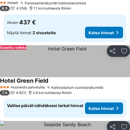
Hotelli
Panoraamanäkymät kattosolariumista
2 Tähtiluokitus
6,5
4 056
1.1 km kohteesta Rimini
437 €
Alkaen
Näytä hinnat
2 sivustolta
Katso hinnat
Suosittu valinta
Jaa
Li
Hotel Green Field
Huoneisto palveluilla
Kattosolarium vuoristonäkymillä
3 Tähtiluokitus
7,4
6 821
0.6 km kohteesta Rimini
Valitse päivät nähdäksesi tarkat hinnat
Katso hinnat
Jaa
Li