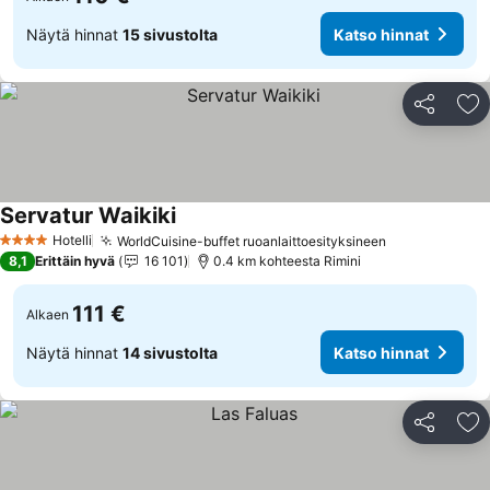
Näytä hinnat
15 sivustolta
Katso hinnat
Jaa
Li
Servatur Waikiki
Hotelli
WorldCuisine-buffet ruoanlaittoesityksineen
4 Tähtiluokitus
8,1
Erittäin hyvä
16 101
0.4 km kohteesta Rimini
111 €
Alkaen
Näytä hinnat
14 sivustolta
Katso hinnat
Jaa
Li