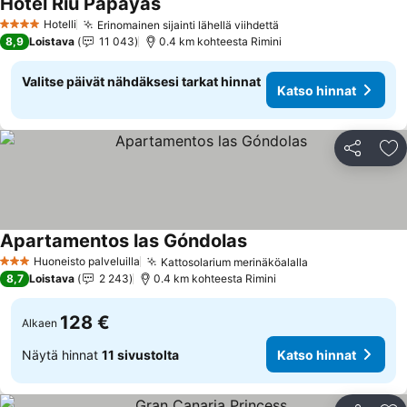
Hotel Riu Papayas
Hotelli
Erinomainen sijainti lähellä viihdettä
4 Tähtiluokitus
8,9
Loistava
11 043
0.4 km kohteesta Rimini
Valitse päivät nähdäksesi tarkat hinnat
Katso hinnat
Jaa
Li
Apartamentos las Góndolas
Huoneisto palveluilla
Kattosolarium merinäköalalla
3 Tähtiluokitus
8,7
Loistava
2 243
0.4 km kohteesta Rimini
128 €
Alkaen
Näytä hinnat
11 sivustolta
Katso hinnat