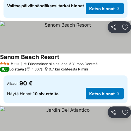
Valitse päivät nähdäksesi tarkat hinnat
Katso hinnat
Jaa
Li
Sanom Beach Resort
Hotelli
Erinomainen sijainti lähellä Yumbo Centreä
3 Tähtiluokitus
8,5
Loistava
1 807
0.7 km kohteesta Rimini
90 €
Alkaen
Näytä hinnat
10 sivustolta
Katso hinnat
Jaa
Li