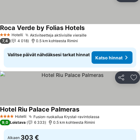
Roca Verde by Folias Hotels
Hotelli
Aktiviteetteja aktiivisille vieraille
3 Tähtiluokitus
7,4
4 018
0.5 km kohteesta Rimini
Valitse päivät nähdäksesi tarkat hinnat
Katso hinnat
Jaa
Li
Hotel Riu Palace Palmeras
Hotelli
Fusion-ruokailua Krystal-ravintolassa
4 Tähtiluokitus
9,0
Loistava
6 333
0.5 km kohteesta Rimini
303 €
Alkaen