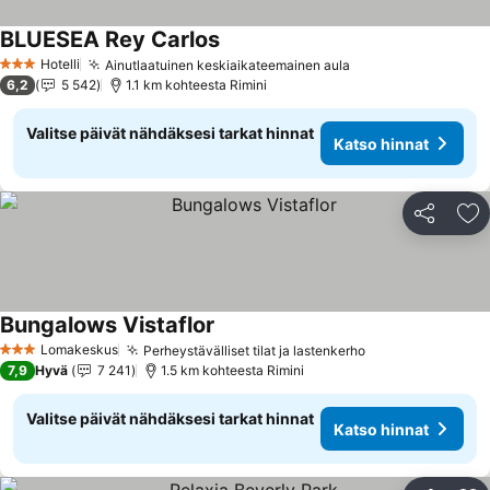
BLUESEA Rey Carlos
Hotelli
Ainutlaatuinen keskiaikateemainen aula
3 Tähtiluokitus
6,2
5 542
1.1 km kohteesta Rimini
Valitse päivät nähdäksesi tarkat hinnat
Katso hinnat
Jaa
Li
Bungalows Vistaflor
Lomakeskus
Perheystävälliset tilat ja lastenkerho
3 Tähtiluokitus
7,9
Hyvä
7 241
1.5 km kohteesta Rimini
Valitse päivät nähdäksesi tarkat hinnat
Katso hinnat