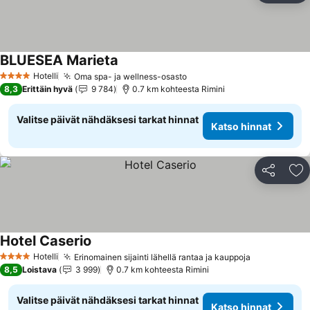
BLUESEA Marieta
Hotelli
Oma spa- ja wellness-osasto
4 Tähtiluokitus
8,3
Erittäin hyvä
9 784
0.7 km kohteesta Rimini
Valitse päivät nähdäksesi tarkat hinnat
Katso hinnat
Jaa
Li
Hotel Caserio
Hotelli
Erinomainen sijainti lähellä rantaa ja kauppoja
4 Tähtiluokitus
8,5
Loistava
3 999
0.7 km kohteesta Rimini
Valitse päivät nähdäksesi tarkat hinnat
Katso hinnat