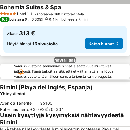
Bohemia Suites & Spa
Hotelli
Panoraama 360 kattoravintola
5 Tähtiluokitus
9,3
Loistava
6 309
0.4 km kohteesta Rimini
313 €
Alkaen
Näytä hinnat
15 sivustolta
Katso hinnat
Näytä lisää
Varaussivustoilta saamamme hinnat ja saatavuus muuttuvat
jatkuvasti. Tämä tarkoittaa sitä, että et välttämättä aina löydä
varaussivustolta täsmälleen samaa tarjousta kuin trivagosta.
Rimini (Playa del Inglés, Espanja)
Yhteystiedot
Avenida Tenerife 11
,
35100
,
Puhelinnumero
:
+34(928)764364
Usein kysyttyjä kysymyksiä nähtävyydestä
Rimini
Mikä tekee nähtävyydestä Rimini suositun kohteessa Playa del