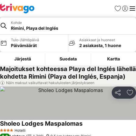
Suosikit
Kirjaud
Val
Kohde
Rimini, Playa del Inglés
Tulo-/lähtöpäivä
Asiakkaat ja huoneet
Päivämäärät
2 asiakasta, 1 huone
Järjestä
Suodata
Kartta
Majoitukset kohteessa Playa del Inglés lähellä
kohdetta Rimini (Playa del Inglés, Espanja)
Näin maksut vaikuttavat hakutulosten järjestykseen
Jaa
Li
Sholeo Lodges Maspalomas
Hotelli
4 Tähtiluokitus