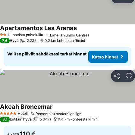
Jaa
Li
Apartamentos Las Arenas
Huoneisto palveluilla
Lähellä Yumbo Centreä
2 Tähtiluokitus
7,6
Hyvä
2 235
0.2 km kohteesta Rimini
Valitse päivät nähdäksesi tarkat hinnat
Katso hinnat
Jaa
Li
Akeah Broncemar
Hotelli
Remontoitu moderni design
5 Tähtiluokitus
8,1
Erittäin hyvä
5 047
0.4 km kohteesta Rimini
110 €
Alkaen