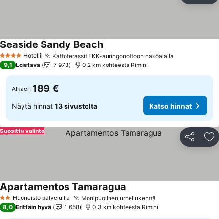
Seaside Sandy Beach
Hotelli
Kattoterassit FKK-auringonottoon näköalalla
4 Tähtiluokitus
9,1
Loistava
7 973
0.2 km kohteesta Rimini
189 €
Alkaen
Näytä hinnat
13 sivustolta
Katso hinnat
Suosittu valinta
Jaa
Li
Apartamentos Tamaragua
Huoneisto palveluilla
Monipuolinen urheilukenttä
2 Tähtiluokitus
8,0
Erittäin hyvä
1 658
0.3 km kohteesta Rimini