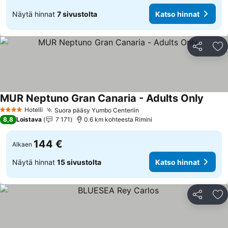
Näytä hinnat
7 sivustolta
Katso hinnat
Jaa
Li
MUR Neptuno Gran Canaria - Adults Only
Hotelli
Suora pääsy Yumbo Centeriin
4 Tähtiluokitus
8,8
Loistava
7 171
0.6 km kohteesta Rimini
144 €
Alkaen
Näytä hinnat
15 sivustolta
Katso hinnat
Jaa
Li