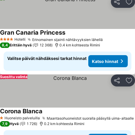
Jaa
Li
Gran Canaria Princess
Hotelli
Erinomainen sijainti nähtävyyksien lähellä
4 Tähtiluokitus
8,4
Erittäin hyvä
12 368
0.4 km kohteesta Rimini
Valitse päivät nähdäksesi tarkat hinnat
Katso hinnat
Suosittu valinta
Jaa
Li
Corona Blanca
Huoneisto palveluilla
Maantasohuoneistot suoralla pääsyllä uima-altaalle
1 Tähtiluokitus
7,9
Hyvä
1 726
0.2 km kohteesta Rimini