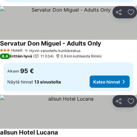
Jaa
Li
Servatur Don Miguel - Adults Only
Hotelli
Hyvin varusteltu kuntokeskus
3 Tähtiluokitus
8,4
Erittäin hyvä
11 034
0.9 km kohteesta Rimini
95 €
Alkaen
Näytä hinnat
13 sivustolta
Katso hinnat
Jaa
Li
allsun Hotel Lucana