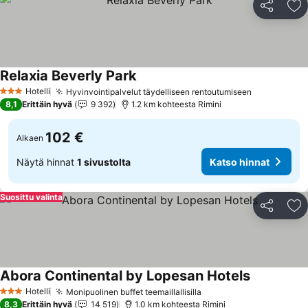
Jaa
Li
Relaxia Beverly Park
Hotelli
Hyvinvointipalvelut täydelliseen rentoutumiseen
3 Tähtiluokitus
8,1
Erittäin hyvä
9 392
1.2 km kohteesta Rimini
102 €
Alkaen
Näytä hinnat
1 sivustolta
Katso hinnat
Suosittu valinta
Jaa
Li
Abora Continental by Lopesan Hotels
Hotelli
Monipuolinen buffet teemaillallisilla
3 Tähtiluokitus
8,3
Erittäin hyvä
14 519
1.0 km kohteesta Rimini