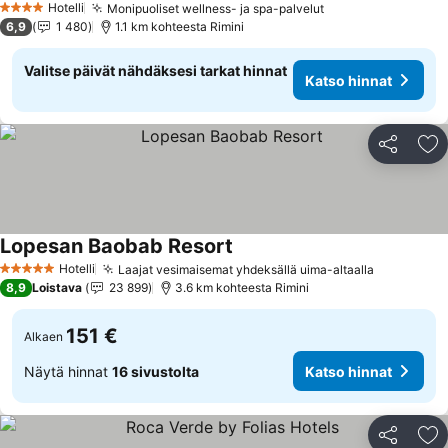
Hotelli
Monipuoliset wellness- ja spa-palvelut
4 Tähtiluokitus
6,9
1 480
1.1 km kohteesta Rimini
Valitse päivät nähdäksesi tarkat hinnat
Katso hinnat
Jaa
Li
Lopesan Baobab Resort
Hotelli
Laajat vesimaisemat yhdeksällä uima-altaalla
5 Tähtiluokitus
8,9
Loistava
23 899
3.6 km kohteesta Rimini
151 €
Alkaen
Näytä hinnat
16 sivustolta
Katso hinnat
Jaa
Li