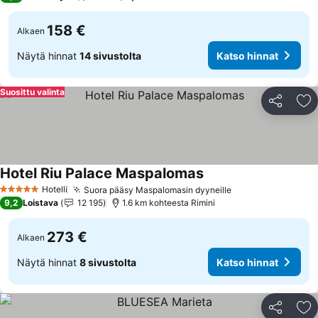
158 €
Alkaen
Näytä hinnat
14 sivustolta
Katso hinnat
Suosittu valinta
Jaa
Li
Hotel Riu Palace Maspalomas
Hotelli
Suora pääsy Maspalomasin dyyneille
5 Tähtiluokitus
9,2
Loistava
12 195
1.6 km kohteesta Rimini
273 €
Alkaen
Näytä hinnat
8 sivustolta
Katso hinnat
Jaa
Li