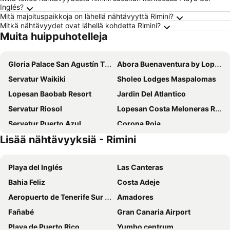
Inglés?
Mitä majoituspaikkoja on lähellä nähtävyyttä Rimini?
Mitkä nähtävyydet ovat lähellä kohdetta Rimini?
Muita huippuhotelleja
Gloria Palace San Agustín Thalasso & Hotel
Abora Buenaventura by Lopesan Hotels
Servatur Waikiki
Sholeo Lodges Maspalomas
Lopesan Baobab Resort
Jardin Del Atlantico
Servatur Riosol
Lopesan Costa Meloneras Resort & SPA
Servatur Puerto Azul
Corona Roja
Lisää nähtävyyksiä - Rimini
Relaxia Beverly Park
HD Parque Cristobal Gran Canaria
Vista Oasis
Servatur Don Miguel - Adults Only
Playa del Inglés
Las Canteras
Hotel LIVVO Koala Garden
Palm Oasis Maspalomas
Bahia Feliz
Costa Adeje
Mirador Maspalomas by Dunas
Mogan Princess & Beach Club
Aeropuerto de Tenerife Sur Reina Sofía
Amadores
Roca Verde by Folias Hotels
Servatur Playa Bonita
Fañabé
Gran Canaria Airport
Hotel Europalace
Lopesan Villa del Conde Resort & Thalasso
Playa de Puerto Rico
Yumbo centrum
HL Suitehotel Playa del Ingles
Akeah Broncemar