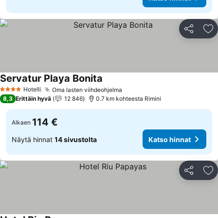
Jaa
Li
Servatur Playa Bonita
Hotelli
Oma lasten viihdeohjelma
4 Tähtiluokitus
8,3
Erittäin hyvä
12 846
0.7 km kohteesta Rimini
114 €
Alkaen
Näytä hinnat
14 sivustolta
Katso hinnat
Jaa
Li