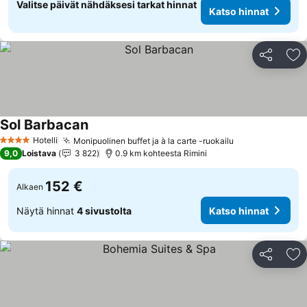
Valitse päivät nähdäksesi tarkat hinnat
Katso hinnat
Jaa
Li
Sol Barbacan
Hotelli
Monipuolinen buffet ja à la carte -ruokailu
4 Tähtiluokitus
9,0
Loistava
3 822
0.9 km kohteesta Rimini
152 €
Alkaen
Näytä hinnat
4 sivustolta
Katso hinnat
Jaa
Li