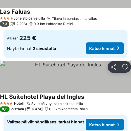
Las Faluas
Huoneisto palveluilla
Tilava ja puhdas uima-allas
3 Tähtiluokitus
7,3
2 206
0.3 km kohteesta Rimini
225 €
Alkaen
Näytä hinnat
2 sivustolta
Katso hinnat
Jaa
Li
HL Suitehotel Playa del Ingles
Hotelli
Sviittipäivitykset oleskelutiloilla
4 Tähtiluokitus
8,6
Loistava
6 474
0.3 km kohteesta Rimini
Valitse päivät nähdäksesi tarkat hinnat
Katso hinnat