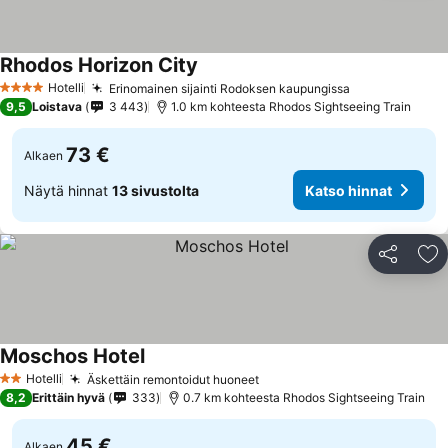
Rhodos Horizon City
Katso hinnat
Hotelli
Erinomainen sijainti Rodoksen kaupungissa
Katso hinnat
4 Tähtiluokitus
9,5
Loistava
3 443
1.0 km kohteesta Rhodos Sightseeing Train
73 €
Alkaen
Näytä hinnat
13 sivustolta
Katso hinnat
Jaa
Li
Moschos Hotel
Katso hinnat
Hotelli
Äskettäin remontoidut huoneet
Katso hinnat
2 Tähtiluokitus
8,2
Erittäin hyvä
333
0.7 km kohteesta Rhodos Sightseeing Train
45 €
Alkaen