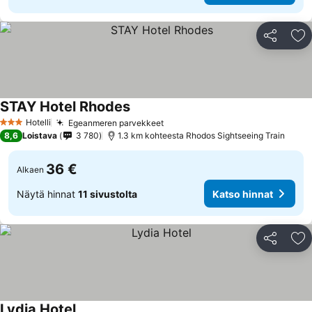
Jaa
Li
STAY Hotel Rhodes
Katso hinnat
Hotelli
Egeanmeren parvekkeet
Katso hinnat
3 Tähtiluokitus
8,6
Loistava
3 780
1.3 km kohteesta Rhodos Sightseeing Train
36 €
Alkaen
Näytä hinnat
11 sivustolta
Katso hinnat
Jaa
Li
Lydia Hotel