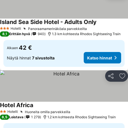
Island Sea Side Hotel - Adults Only
Katso hinnat
Hotelli
Panoraamamerinäköala parvekkeilta
Katso hinnat
3 Tähtiluokitus
8,1
Erittäin hyvä
940
1.3 km kohteesta Rhodos Sightseeing Train
42 €
Alkaen
Näytä hinnat
7 sivustolta
Katso hinnat
Jaa
Li
Hotel Africa
Katso hinnat
Hotelli
Huoneita omilla parvekkeilla
Katso hinnat
2 Tähtiluokitus
8,5
Loistava
1 279
1.2 km kohteesta Rhodos Sightseeing Train