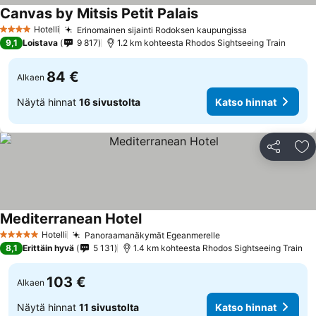
Canvas by Mitsis Petit Palais
Katso hinnat
Hotelli
Erinomainen sijainti Rodoksen kaupungissa
Katso hinnat
4 Tähtiluokitus
9,1
Loistava
9 817
1.2 km kohteesta Rhodos Sightseeing Train
84 €
Alkaen
Näytä hinnat
16 sivustolta
Katso hinnat
Jaa
Li
Mediterranean Hotel
Katso hinnat
Hotelli
Panoraamanäkymät Egeanmerelle
Katso hinnat
5 Tähtiluokitus
8,1
Erittäin hyvä
5 131
1.4 km kohteesta Rhodos Sightseeing Train
103 €
Alkaen
Näytä hinnat
11 sivustolta
Katso hinnat