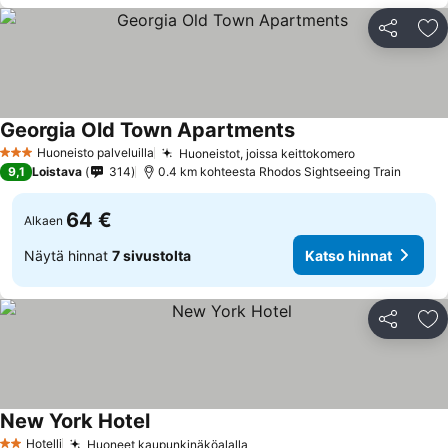
Jaa
Li
Georgia Old Town Apartments
Katso hinnat
Huoneisto palveluilla
Huoneistot, joissa keittokomero
Katso hinnat
3 Tähtiluokitus
9,1
Loistava
314
0.4 km kohteesta Rhodos Sightseeing Train
64 €
Alkaen
Näytä hinnat
7 sivustolta
Katso hinnat
Jaa
Li
New York Hotel
Katso hinnat
Hotelli
Huoneet kaupunkinäköalalla
Katso hinnat