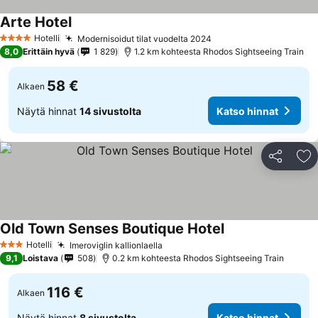
Arte Hotel
Katso hinnat
Hotelli
Modernisoidut tilat vuodelta 2024
Katso hinnat
4 Tähtiluokitus
8,0
Erittäin hyvä
1 829
1.2 km kohteesta Rhodos Sightseeing Train
58 €
Alkaen
Näytä hinnat
14 sivustolta
Katso hinnat
Jaa
Li
Old Town Senses Boutique Hotel
Katso hinnat
Hotelli
Imeroviglin kallionlaella
Katso hinnat
3 Tähtiluokitus
9,1
Loistava
508
0.2 km kohteesta Rhodos Sightseeing Train
116 €
Alkaen
Näytä hinnat
8 sivustolta
Katso hinnat