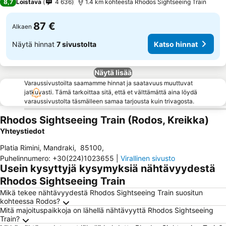
8,7
Loistava
4 636
1.4 km kohteesta Rhodos Sightseeing Train
87 €
Alkaen
Näytä hinnat
7 sivustolta
Katso hinnat
Näytä lisää
Varaussivustoilta saamamme hinnat ja saatavuus muuttuvat
jatkuvasti. Tämä tarkoittaa sitä, että et välttämättä aina löydä
varaussivustolta täsmälleen samaa tarjousta kuin trivagosta.
Rhodos Sightseeing Train (Rodos, Kreikka)
Yhteystiedot
Platia Rimini, Mandraki
,
85100
,
Puhelinnumero
:
+30(224)1023655
|
Virallinen sivusto
Usein kysyttyjä kysymyksiä nähtävyydestä
Rhodos Sightseeing Train
Mikä tekee nähtävyydestä Rhodos Sightseeing Train suositun
kohteessa Rodos?
Mitä majoituspaikkoja on lähellä nähtävyyttä Rhodos Sightseeing
Train?