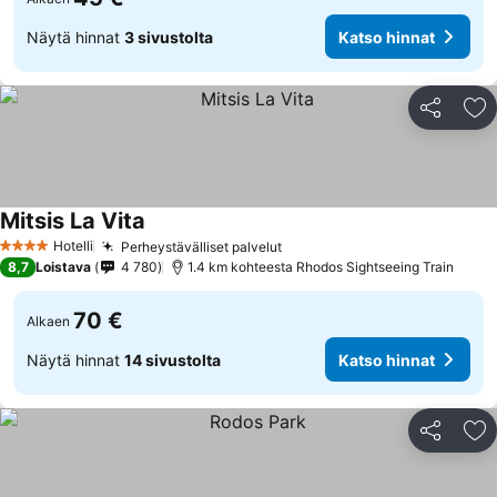
Näytä hinnat
3 sivustolta
Katso hinnat
Jaa
Li
Mitsis La Vita
Katso hinnat
Hotelli
Perheystävälliset palvelut
Katso hinnat
4 Tähtiluokitus
8,7
Loistava
4 780
1.4 km kohteesta Rhodos Sightseeing Train
70 €
Alkaen
Näytä hinnat
14 sivustolta
Katso hinnat
Jaa
Li