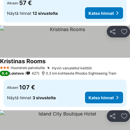
57 €
Alkaen
Näytä hinnat
12 sivustolta
Katso hinnat
Jaa
Li
Kristinas Rooms
Katso hinnat
Huoneisto palveluilla
Hyvin varustellut keittiöt
Katso hinnat
3 Tähtiluokitus
9,4
Loistava
427
0.3 km kohteesta Rhodos Sightseeing Train
107 €
Alkaen
Näytä hinnat
3 sivustolta
Katso hinnat
Jaa
Li