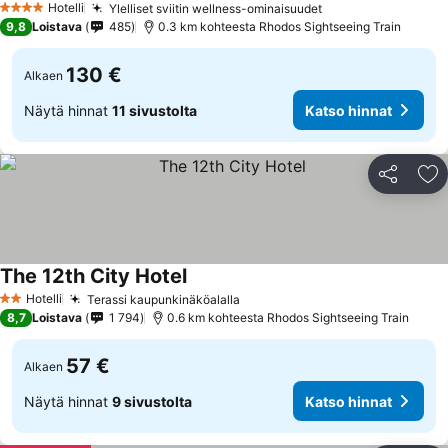
Hotelli
Ylelliset sviitin wellness-ominaisuudet
Katso hinnat
4 Tähtiluokitus
9,8
Loistava
485
0.3 km kohteesta Rhodos Sightseeing Train
130 €
Alkaen
Näytä hinnat
11 sivustolta
Katso hinnat
Jaa
Li
The 12th City Hotel
Katso hinnat
Hotelli
Terassi kaupunkinäköalalla
Katso hinnat
2 Tähtiluokitus
8,7
Loistava
1 794
0.6 km kohteesta Rhodos Sightseeing Train
57 €
Alkaen
Näytä hinnat
9 sivustolta
Katso hinnat