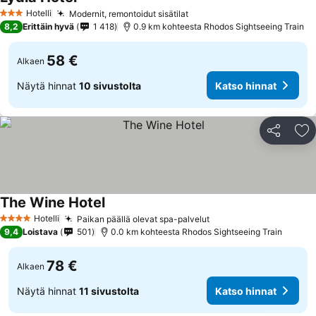
Katso hinnat
Hotelli
Modernit, remontoidut sisätilat
Katso hinnat
3 Tähtiluokitus
8,2
Erittäin hyvä
1 418
0.9 km kohteesta Rhodos Sightseeing Train
58 €
Alkaen
Näytä hinnat
10 sivustolta
Katso hinnat
Jaa
Li
The Wine Hotel
Katso hinnat
Hotelli
Paikan päällä olevat spa-palvelut
Katso hinnat
4 Tähtiluokitus
9,4
Loistava
501
0.0 km kohteesta Rhodos Sightseeing Train
78 €
Alkaen
Näytä hinnat
11 sivustolta
Katso hinnat