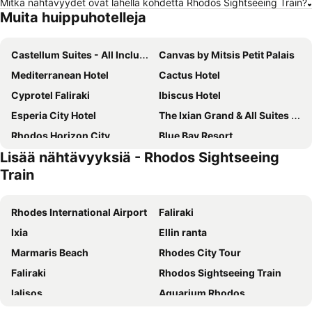
Mitkä nähtävyydet ovat lähellä kohdetta Rhodos Sightseeing Train?
Muita huippuhotelleja
Castellum Suites - All Inclusive
Canvas by Mitsis Petit Palais
Mediterranean Hotel
Cactus Hotel
Cyprotel Faliraki
Ibiscus Hotel
Esperia City Hotel
The Ixian Grand & All Suites - Adults Only Hotel
Rhodos Horizon City
Blue Bay Resort
Lisää nähtävyyksiä - Rhodos Sightseeing
Athena Hotel
Rodos Palladium Leisure & Wellness
Train
STAY Hotel Rhodes
Arte Hotel
Dionysos Hotel
Mitsis La Vita
Rhodes International Airport
Faliraki
Sun Beach Resort
Kresten Palace Hotel
Ixia
Ellin ranta
Olympic Palace Hotel
Hotel Parthenon Rodos city
Marmaris Beach
Rhodes City Tour
Best Western Plus Hotel Plaza
Mercure Rhodes Alexia Hotel & Spa
Faliraki
Rhodos Sightseeing Train
Atrium Platinum Luxury Resort Hotel & Spa
Blue Sky City Beach Hotel
Ialisos
Aquarium Rhodos
Agkyra Hotel
Amus Hotel & Spa