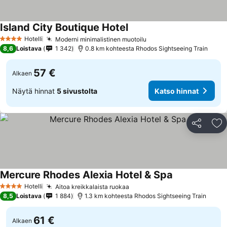
Island City Boutique Hotel
Katso hinnat
Hotelli
Moderni minimalistinen muotoilu
Katso hinnat
4 Tähtiluokitus
8,6
Loistava
1 342
0.8 km kohteesta Rhodos Sightseeing Train
57 €
Alkaen
Näytä hinnat
5 sivustolta
Katso hinnat
Jaa
Li
Mercure Rhodes Alexia Hotel & Spa
Katso hinnat
Hotelli
Aitoa kreikkalaista ruokaa
Katso hinnat
4 Tähtiluokitus
8,5
Loistava
1 884
1.3 km kohteesta Rhodos Sightseeing Train
61 €
Alkaen