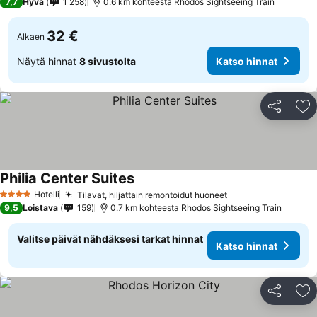
7,7
Hyvä
1 258
0.6 km kohteesta Rhodos Sightseeing Train
32 €
Alkaen
Näytä hinnat
8 sivustolta
Katso hinnat
Jaa
Li
Philia Center Suites
Katso hinnat
Hotelli
Tilavat, hiljattain remontoidut huoneet
Katso hinnat
4 Tähtiluokitus
9,5
Loistava
159
0.7 km kohteesta Rhodos Sightseeing Train
Valitse päivät nähdäksesi tarkat hinnat
Katso hinnat
Jaa
Li