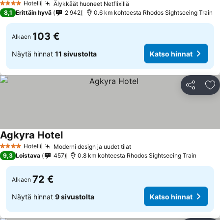
Hotelli
Älykkäät huoneet Netflixillä
Katso hinnat
4 Tähtiluokitus
8,1
Erittäin hyvä
2 942
0.6 km kohteesta Rhodos Sightseeing Train
103 €
Alkaen
Näytä hinnat
11 sivustolta
Katso hinnat
Jaa
Li
Agkyra Hotel
Katso hinnat
Hotelli
Moderni design ja uudet tilat
Katso hinnat
4 Tähtiluokitus
9,3
Loistava
457
0.8 km kohteesta Rhodos Sightseeing Train
72 €
Alkaen
Näytä hinnat
9 sivustolta
Katso hinnat