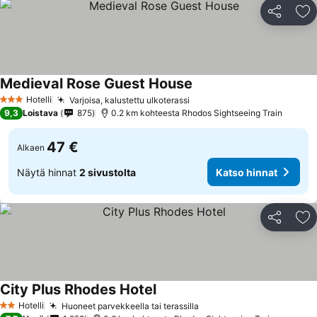
Jaa
Li
Medieval Rose Guest House
Katso hinnat
Hotelli
Varjoisa, kalustettu ulkoterassi
Katso hinnat
3 Tähtiluokitus
9,3
Loistava
875
0.2 km kohteesta Rhodos Sightseeing Train
47 €
Alkaen
Näytä hinnat
2 sivustolta
Katso hinnat
Jaa
Li
City Plus Rhodes Hotel
Katso hinnat
Hotelli
Huoneet parvekkeella tai terassilla
Katso hinnat
2 Tähtiluokitus