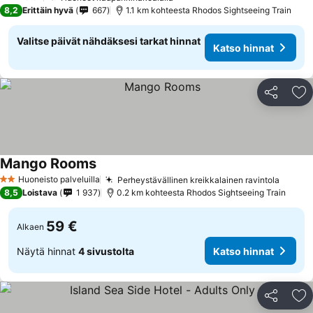
2 Tähtiluokitus
8,2
Erittäin hyvä
667
1.1 km kohteesta Rhodos Sightseeing Train
Valitse päivät nähdäksesi tarkat hinnat
Katso hinnat
Jaa
Li
Mango Rooms
Katso hinnat
Huoneisto palveluilla
Perheystävällinen kreikkalainen ravintola
Katso 
2 Tähtiluokitus
8,5
Loistava
1 937
0.2 km kohteesta Rhodos Sightseeing Train
59 €
Alkaen
Näytä hinnat
4 sivustolta
Katso hinnat
Jaa
Li