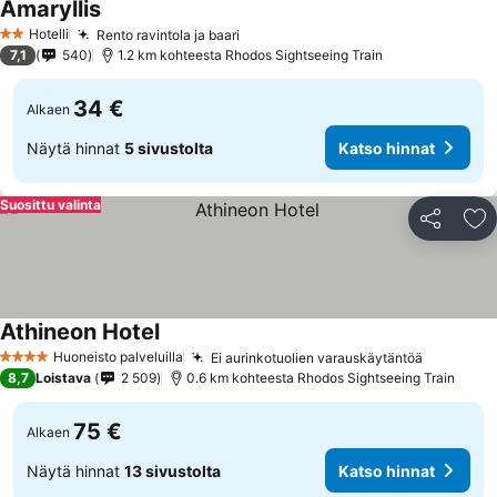
Amaryllis
Katso hinnat
Hotelli
Rento ravintola ja baari
Katso hinnat
2 Tähtiluokitus
7,1
540
1.2 km kohteesta Rhodos Sightseeing Train
34 €
Alkaen
Näytä hinnat
5 sivustolta
Katso hinnat
Suosittu valinta
Jaa
Li
Athineon Hotel
Katso hinnat
Huoneisto palveluilla
Ei aurinkotuolien varauskäytäntöä
Katso hi
4 Tähtiluokitus
8,7
Loistava
2 509
0.6 km kohteesta Rhodos Sightseeing Train
75 €
Alkaen
Näytä hinnat
13 sivustolta
Katso hinnat