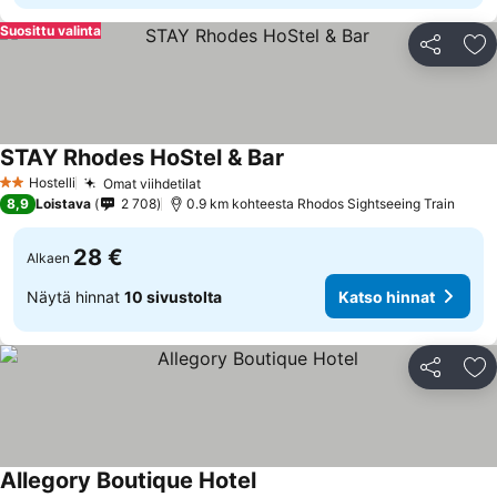
Suosittu valinta
Jaa
Li
STAY Rhodes HoStel & Bar
Katso hinnat
Hostelli
Omat viihdetilat
Katso hinnat
2 Tähtiluokitus
8,9
Loistava
2 708
0.9 km kohteesta Rhodos Sightseeing Train
28 €
Alkaen
Näytä hinnat
10 sivustolta
Katso hinnat
Jaa
Li
Allegory Boutique Hotel
Katso hinnat