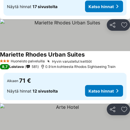
Näytä hinnat
17 sivustolta
Katso hinnat
Jaa
Li
Mariette Rhodes Urban Suites
Katso hinnat
Huoneisto palveluilla
Hyvin varustellut keittiöt
Katso hinnat
3 Tähtiluokitus
8,7
Loistava
581
0.9 km kohteesta Rhodos Sightseeing Train
71 €
Alkaen
Näytä hinnat
12 sivustolta
Katso hinnat
Jaa
Li