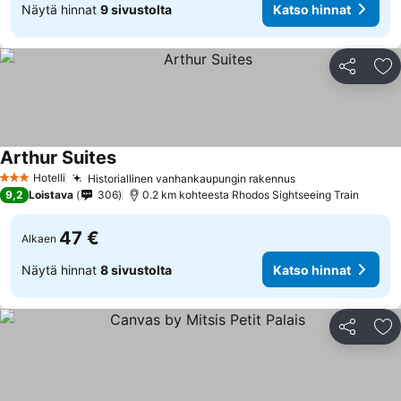
Näytä hinnat
9 sivustolta
Katso hinnat
Jaa
Li
Arthur Suites
Katso hinnat
Hotelli
Historiallinen vanhankaupungin rakennus
Katso hinnat
3 Tähtiluokitus
9,2
Loistava
306
0.2 km kohteesta Rhodos Sightseeing Train
47 €
Alkaen
Näytä hinnat
8 sivustolta
Katso hinnat
Jaa
Li