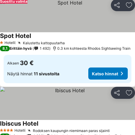
Suosittu valinta
Jaa
Li
Spot Hotel
Katso hinnat
Hotelli
Kalustettu kattopuutarha
Katso hinnat
1 Tähtiluokitus
8,1
Erittäin hyvä
1 492
0.3 km kohteesta Rhodos Sightseeing Train
30 €
Alkaen
Näytä hinnat
11 sivustolta
Katso hinnat
Jaa
Li
Ibiscus Hotel
Katso hinnat
Hotelli
Rodoksen kaupungin niemimaan paras sijainti
Katso hinn
4 Tähtiluokitus