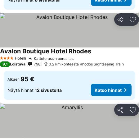
Jaa
Li
Avalon Boutique Hotel Rhodes
Katso hinnat
Hotelli
Kattoterassin poreallas
Katso hinnat
4 Tähtiluokitus
9,1
Loistava
798
0.2 km kohteesta Rhodos Sightseeing Train
95 €
Alkaen
Näytä hinnat
12 sivustolta
Katso hinnat
Jaa
Li