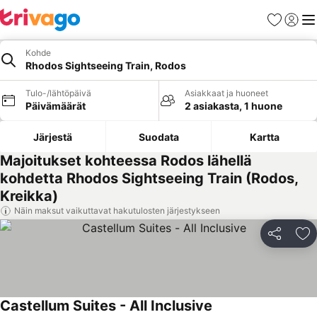
Suosikit
Kirjaud
Val
Kohde
Rhodos Sightseeing Train, Rodos
Tulo-/lähtöpäivä
Asiakkaat ja huoneet
Päivämäärät
2 asiakasta, 1 huone
Järjestä
Suodata
Kartta
Majoitukset kohteessa Rodos lähellä
kohdetta Rhodos Sightseeing Train (Rodos,
Kreikka)
Näin maksut vaikuttavat hakutulosten järjestykseen
Jaa
Li
Castellum Suites - All Inclusive
Katso hinnat