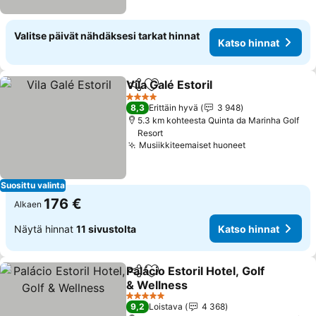
Valitse päivät nähdäksesi tarkat hinnat
Katso hinnat
Vila Galé Estoril
Jaa
Lisää suosikkeihin
Katso hinn
4 Tähtiluokitus
8,3
Erittäin hyvä
3 948
5.3 km kohteesta Quinta da Marinha Golf
Resort
Musiikkiteemaiset huoneet
Katso hinnat
Suosittu valinta
176 €
Alkaen
Näytä hinnat
11 sivustolta
Katso hinnat
Palácio Estoril Hotel, Golf
Jaa
Lisää suosikkeihin
& Wellness
Katso hinnat
5 Tähtiluokitus
9,2
Loistava
4 368