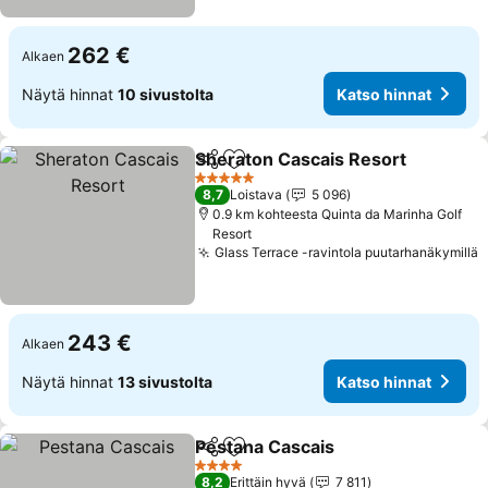
262 €
Alkaen
Näytä hinnat
10 sivustolta
Katso hinnat
Sheraton Cascais Resort
Jaa
Lisää suosikkeihin
K
5 Tähtiluokitus
8,7
Loistava
5 096
0.9 km kohteesta Quinta da Marinha Golf
Resort
Glass Terrace -ravintola puutarhanäkymillä
K
243 €
Alkaen
Näytä hinnat
13 sivustolta
Katso hinnat
Pestana Cascais
Jaa
Lisää suosikkeihin
Katso hin
4 Tähtiluokitus
8,2
Erittäin hyvä
7 811