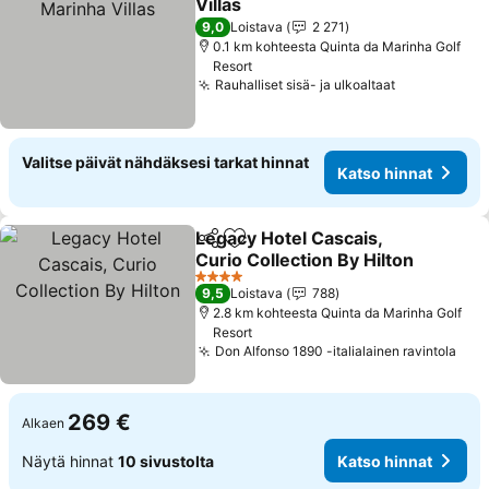
Villas
Katso hinnat
9,0
Loistava
2 271
0.1 km kohteesta Quinta da Marinha Golf
Resort
Rauhalliset sisä- ja ulkoaltaat
Katso hinna
Valitse päivät nähdäksesi tarkat hinnat
Katso hinnat
Legacy Hotel Cascais,
Jaa
Lisää suosikkeihin
Curio Collection By Hilton
Katso hinnat
4 Tähtiluokitus
9,5
Loistava
788
2.8 km kohteesta Quinta da Marinha Golf
Resort
Don Alfonso 1890 -italialainen ravintola
Kat
269 €
Alkaen
Näytä hinnat
10 sivustolta
Katso hinnat