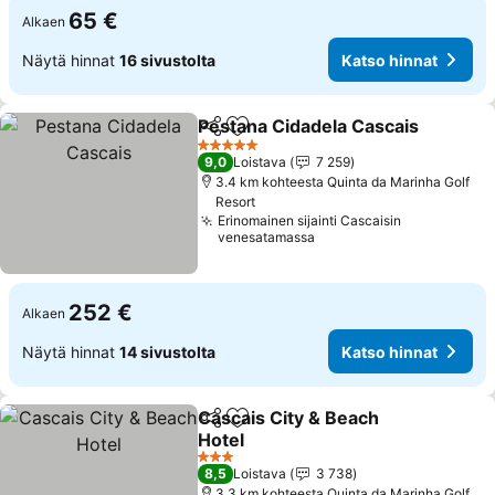
65 €
Alkaen
Näytä hinnat
16 sivustolta
Katso hinnat
Pestana Cidadela Cascais
Jaa
Lisää suosikkeihin
5 Tähtiluokitus
9,0
Loistava
7 259
3.4 km kohteesta Quinta da Marinha Golf
Resort
Erinomainen sijainti Cascaisin
venesatamassa
252 €
Alkaen
Näytä hinnat
14 sivustolta
Katso hinnat
Cascais City & Beach
Jaa
Lisää suosikkeihin
Hotel
Katso hinnat
3 Tähtiluokitus
8,5
Loistava
3 738
3.3 km kohteesta Quinta da Marinha Golf