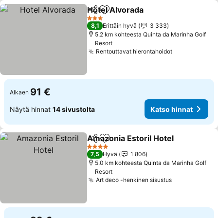
Hotel Alvorada
Jaa
Lisää suosikkeihin
Katso hinna
3 Tähtiluokitus
8,1
Erittäin hyvä
3 333
5.2 km kohteesta Quinta da Marinha Golf
Resort
Rentouttavat hierontahoidot
Katso hinnat
91 €
Alkaen
Näytä hinnat
14 sivustolta
Katso hinnat
Amazonia Estoril Hotel
Jaa
Lisää suosikkeihin
Kat
4 Tähtiluokitus
7,5
Hyvä
1 806
5.0 km kohteesta Quinta da Marinha Golf
Resort
Art deco -henkinen sisustus
Katso hinnat