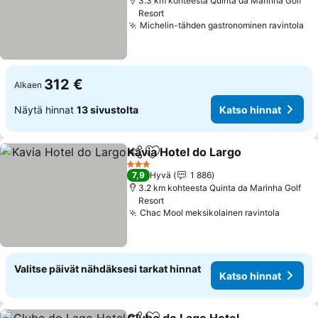
3.3 km kohteesta Quinta da Marinha Golf
Resort
Michelin-tähden gastronominen ravintola
Ka
312 €
Alkaen
Näytä hinnat
13 sivustolta
Katso hinnat
Kavia Hotel do Largo
Jaa
Lisää suosikkeihin
Katso
3 Tähtiluokitus
7,9
Hyvä
1 886
3.2 km kohteesta Quinta da Marinha Golf
Resort
Chac Mool meksikolainen ravintola
Katso 
Valitse päivät nähdäksesi tarkat hinnat
Katso hinnat