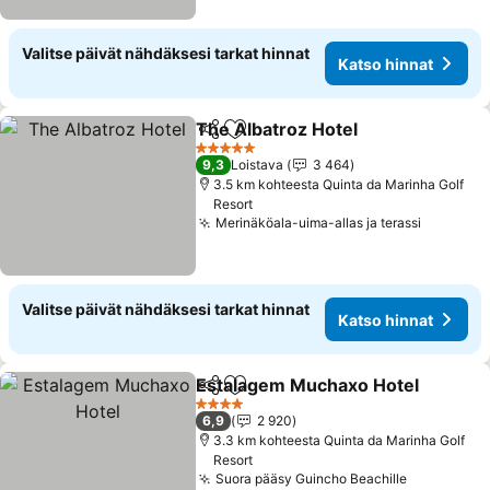
Valitse päivät nähdäksesi tarkat hinnat
Katso hinnat
The Albatroz Hotel
Jaa
Lisää suosikkeihin
Katso h
5 Tähtiluokitus
9,3
Loistava
3 464
3.5 km kohteesta Quinta da Marinha Golf
Resort
Merinäköala-uima-allas ja terassi
Katso hi
Valitse päivät nähdäksesi tarkat hinnat
Katso hinnat
Estalagem Muchaxo Hotel
Jaa
Lisää suosikkeihin
4 Tähtiluokitus
6,9
2 920
3.3 km kohteesta Quinta da Marinha Golf
Resort
Suora pääsy Guincho Beachille
Katso hin