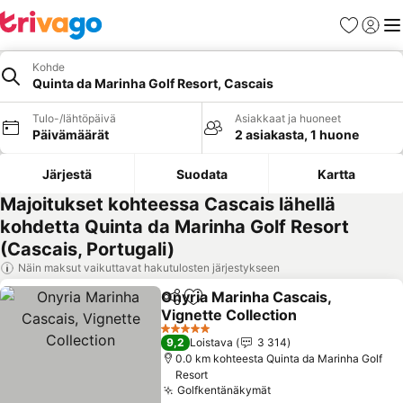
Suosikit
Kirjaud
Val
Kohde
Quinta da Marinha Golf Resort, Cascais
Tulo-/lähtöpäivä
Asiakkaat ja huoneet
Päivämäärät
2 asiakasta, 1 huone
Järjestä
Suodata
Kartta
Majoitukset kohteessa Cascais lähellä
kohdetta Quinta da Marinha Golf Resort
(Cascais, Portugali)
Näin maksut vaikuttavat hakutulosten järjestykseen
Onyria Marinha Cascais,
Jaa
Lisää suosikkeihin
Vignette Collection
Katso hinnat
5 Tähtiluokitus
9,2
Loistava
3 314
0.0 km kohteesta Quinta da Marinha Golf
Resort
Golfkentänäkymät
Katso hinnat