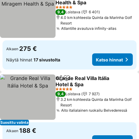
Health & Spa
Katso hinnat
5 Tähtiluokitus
9,4
Loistava
6 401
4.0 km kohteesta Quinta da Marinha Golf
Resort
Atlantille avautuva infinity-allas
Katso hin
275 €
Alkaen
Näytä hinnat
17 sivustolta
Katso hinnat
Grande Real Villa Itália
Jaa
Lisää suosikkeihin
Hotel & Spa
Katso hinnat
5 Tähtiluokitus
9,4
Loistava
7 927
3.2 km kohteesta Quinta da Marinha Golf
Resort
Aito italialainen ruokailu Belvederessä
Kats
Suosittu valinta
188 €
Alkaen