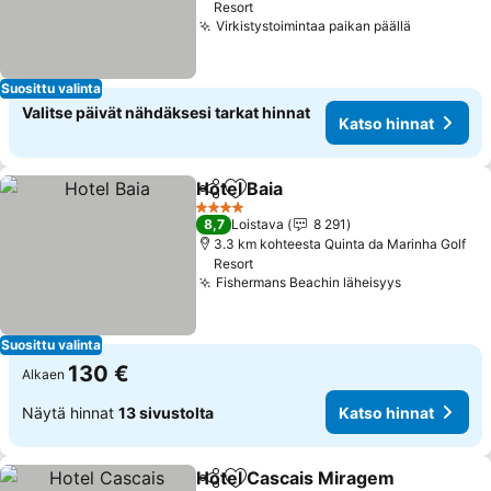
Resort
Virkistystoimintaa paikan päällä
Katso hin
Suosittu valinta
Valitse päivät nähdäksesi tarkat hinnat
Katso hinnat
Hotel Baia
Jaa
Lisää suosikkeihin
Katso hinnat
4 Tähtiluokitus
8,7
Loistava
8 291
3.3 km kohteesta Quinta da Marinha Golf
Resort
Fishermans Beachin läheisyys
Katso hinn
Suosittu valinta
130 €
Alkaen
Näytä hinnat
13 sivustolta
Katso hinnat
Hotel Cascais Miragem
Jaa
Lisää suosikkeihin