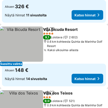
326 €
Alkaen
Näytä hinnat
11 sivustolta
Katso hinnat
Vila Bicuda Resort
Jaa
Lisää suosikkeihin
Katso hi
4 Tähtiluokitus
9,1
Loistava
2 602
0.6 km kohteesta Quinta da Marinha Golf
Resort
Kaksi ulkouima-allasta
Katso hinnat
Suosittu valinta
148 €
Alkaen
Näytä hinnat
14 sivustolta
Katso hinnat
Villa dos Teixos
Jaa
Lisää suosikkeihin
Katso hinn
3 Tähtiluokitus
9,0
Loistava
521
0.9 km kohteesta Quinta da Marinha Golf