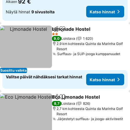
92 €
Alkaen
Näytä hinnat
9 sivustolta
Katso hinnat
Ljmonade Hostel
Jaa
Lisää suosikkeihin
Katso hin
2 Tähtiluokitus
9,0
Loistava
1 620
2.9 km kohteesta Quinta da Marinha Golf
Resort
Surffaus- ja SUP-jooga kumppanuudet
Kats
Suosittu valinta
Valitse päivät nähdäksesi tarkat hinnat
Katso hinnat
Eco Ljmonade Hostel
Jaa
Lisää suosikkeihin
Katso
8,7
Loistava
826
2.7 km kohteesta Quinta da Marinha Golf
Resort
Järjestetyt surffaus- ja jooga-aktiviteetit
Kat