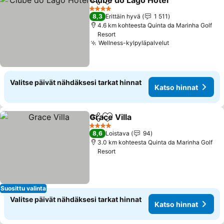
Clube do Lago Hotel
Jaa
Lisää suosikkeihin
Katso 
4 Tähtiluokitus
8,3
Erittäin hyvä
1 511
4.6 km kohteesta Quinta da Marinha Golf
Resort
Wellness-kylpyläpalvelut
Katso hinnat
Valitse päivät nähdäksesi tarkat hinnat
Katso hinnat
Grace Villa
Jaa
Lisää suosikkeihin
Katso hinnat
4 Tähtiluokitus
8,6
Loistava
94
3.0 km kohteesta Quinta da Marinha Golf
Resort
Suosittu valinta
Valitse päivät nähdäksesi tarkat hinnat
Katso hinnat