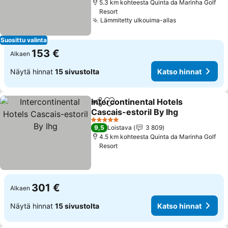
5.3 km kohteesta Quinta da Marinha Golf
Resort
Lämmitetty ulkouima-allas
Katso hinnat
Suosittu valinta
153 €
Alkaen
Näytä hinnat
15 sivustolta
Katso hinnat
Intercontinental Hotels
Jaa
Lisää suosikkeihin
Cascais-estoril By Ihg
Katso hinnat
5 Tähtiluokitus
9,5
Loistava
3 809
4.5 km kohteesta Quinta da Marinha Golf
Resort
301 €
Alkaen
Näytä hinnat
15 sivustolta
Katso hinnat