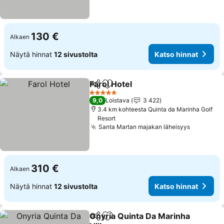
130 €
Alkaen
Näytä hinnat
12 sivustolta
Katso hinnat
Farol Hotel
Jaa
Lisää suosikkeihin
Katso hinnat
5 Tähtiluokitus
9,0
Loistava
3 422
3.4 km kohteesta Quinta da Marinha Golf
Resort
Santa Martan majakan läheisyys
Katso hi
310 €
Alkaen
Näytä hinnat
12 sivustolta
Katso hinnat
Onyria Quinta Da Marinha
Jaa
Lisää suosikkeihin