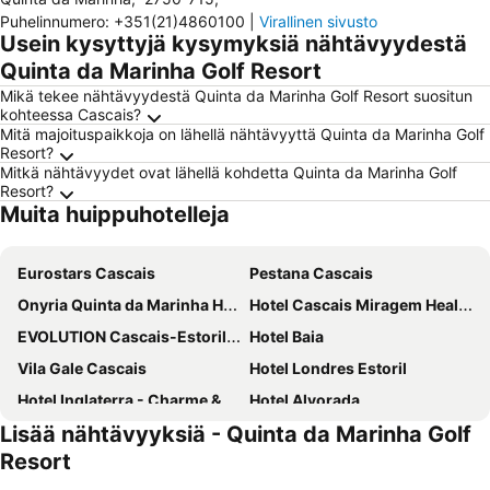
Puhelinnumero
:
+351(21)4860100
|
Virallinen sivusto
Usein kysyttyjä kysymyksiä nähtävyydestä
Quinta da Marinha Golf Resort
Mikä tekee nähtävyydestä Quinta da Marinha Golf Resort suositun
kohteessa Cascais?
Mitä majoituspaikkoja on lähellä nähtävyyttä Quinta da Marinha Golf
Resort?
Mitkä nähtävyydet ovat lähellä kohdetta Quinta da Marinha Golf
Resort?
Muita huippuhotelleja
Eurostars Cascais
Pestana Cascais
Onyria Quinta da Marinha Hotel
Hotel Cascais Miragem Health & Spa
EVOLUTION Cascais-Estoril Hotel
Hotel Baia
Vila Gale Cascais
Hotel Londres Estoril
Hotel Inglaterra - Charme & Boutique
Hotel Alvorada
Lisää nähtävyyksiä - Quinta da Marinha Golf
Grande Real Villa Itália Hotel & Spa
Sheraton Cascais Resort
Resort
Vila Galé Estoril
Palácio Estoril Hotel, Golf & Wellness