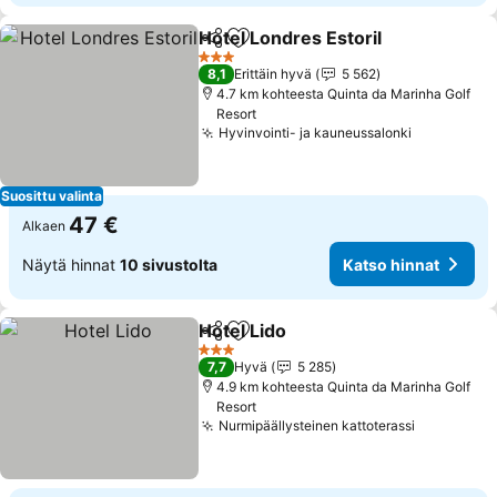
Hotel Londres Estoril
Jaa
Lisää suosikkeihin
Katso
3 Tähtiluokitus
8,1
Erittäin hyvä
5 562
4.7 km kohteesta Quinta da Marinha Golf
Resort
Hyvinvointi- ja kauneussalonki
Katso hin
Suosittu valinta
47 €
Alkaen
Näytä hinnat
10 sivustolta
Katso hinnat
Hotel Lido
Jaa
Lisää suosikkeihin
Katso hinnat
3 Tähtiluokitus
7,7
Hyvä
5 285
4.9 km kohteesta Quinta da Marinha Golf
Resort
Nurmipäällysteinen kattoterassi
Katso hin