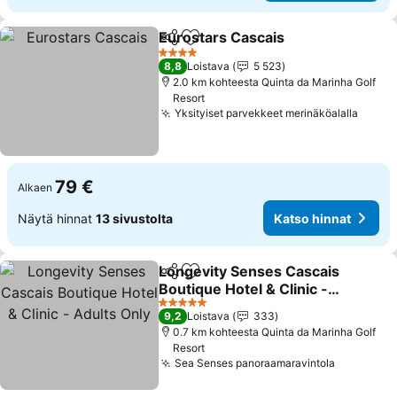
Eurostars Cascais
Jaa
Lisää suosikkeihin
Katso hi
4 Tähtiluokitus
8,8
Loistava
5 523
2.0 km kohteesta Quinta da Marinha Golf
Resort
Yksityiset parvekkeet merinäköalalla
Katso
79 €
Alkaen
Näytä hinnat
13 sivustolta
Katso hinnat
Longevity Senses Cascais
Jaa
Lisää suosikkeihin
Boutique Hotel & Clinic -
Adults Only
Katso hinnat
5 Tähtiluokitus
9,2
Loistava
333
0.7 km kohteesta Quinta da Marinha Golf
Resort
Sea Senses panoraamaravintola
Katso hin