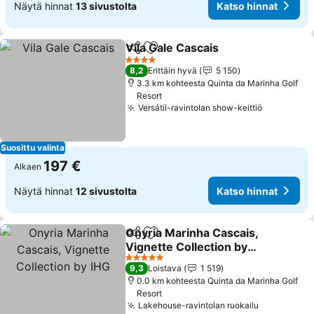
Näytä hinnat
13 sivustolta
Katso hinnat
Vila Gale Cascais
Jaa
Lisää suosikkeihin
Katso hin
4 Tähtiluokitus
8,2
Erittäin hyvä
5 150
3.3 km kohteesta Quinta da Marinha Golf
Resort
Versátil-ravintolan show-keittiö
Katso hin
Suosittu valinta
197 €
Alkaen
Näytä hinnat
12 sivustolta
Katso hinnat
Onyria Marinha Cascais,
Jaa
Lisää suosikkeihin
Vignette Collection by
IHG
Katso hinnat
5 Tähtiluokitus
9,3
Loistava
1 519
0.0 km kohteesta Quinta da Marinha Golf
Resort
Lakehouse-ravintolan ruokailu
Katso hinn