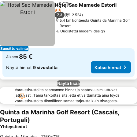
Hotel Sao Mamede Estoril
Jaa
Lisää suosikkeihin
2 Tähtiluokitus
7,3
2 524
5.4 km kohteesta Quinta da Marinha Golf
Resort
Uudistettu moderni design
Katso hinnat
Suosittu valinta
85 €
Alkaen
Näytä hinnat
9 sivustolta
Katso hinnat
Näytä lisää
Varaussivustoilta saamamme hinnat ja saatavuus muuttuvat
jatkuvasti. Tämä tarkoittaa sitä, että et välttämättä aina löydä
varaussivustolta täsmälleen samaa tarjousta kuin trivagosta.
Quinta da Marinha Golf Resort (Cascais,
Portugali)
Yhteystiedot
Quinta da Marinha
,
2750-715
,