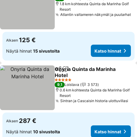
1.8 km kohteesta Quinta da Marinha Golf
Resort
Atlantin valtameren näkymät ja puutarhat
Ka
125 €
Alkaen
Näytä hinnat
15 sivustolta
Katso hinnat
Onyria Quinta da Marinha
Jaa
Lisää suosikkeihin
Hotel
Katso hinnat
5 Tähtiluokitus
9,1
Loistava
3 573
0.6 km kohteesta Quinta da Marinha Golf
Resort
Sintran ja Cascaisin historia ulottuvillasi
Kat
287 €
Alkaen
Näytä hinnat
10 sivustolta
Katso hinnat