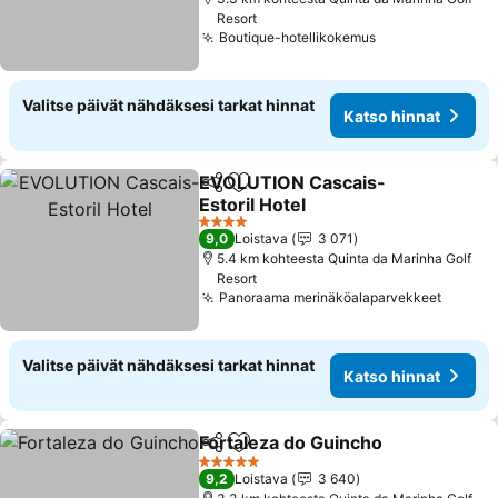
Resort
Boutique-hotellikokemus
Katso hinnat
Valitse päivät nähdäksesi tarkat hinnat
Katso hinnat
EVOLUTION Cascais-
Jaa
Lisää suosikkeihin
Estoril Hotel
Katso hinnat
4 Tähtiluokitus
9,0
Loistava
3 071
5.4 km kohteesta Quinta da Marinha Golf
Resort
Panoraama merinäköalaparvekkeet
Katso 
Valitse päivät nähdäksesi tarkat hinnat
Katso hinnat
Fortaleza do Guincho
Jaa
Lisää suosikkeihin
Katso
5 Tähtiluokitus
9,2
Loistava
3 640