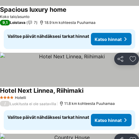
Spacious luxury home
Katso hinnat
Koko talo/asunto
9,1
Loistava
7
18.9 km kohteesta Puuhamaa
Valitse päivät nähdäksesi tarkat hinnat
Katso hinnat
Jaa
Li
Hotel Next Linnea, Riihimaki
Katso hinnat
Hotelli
4 Tähtiluokitus
/
11.8 km kohteesta Puuhamaa
Luokitusta ei ole saatavilla
Valitse päivät nähdäksesi tarkat hinnat
Katso hinnat