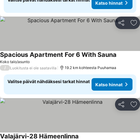
Katso hinnat
Jaa
Li
Spacious Apartment For 6 With Sauna
Katso hin
Koko talo/asunto
/
19.2 km kohteesta Puuhamaa
Luokitusta ei ole saatavilla
Valitse päivät nähdäksesi tarkat hinnat
Katso hinnat
Jaa
Li
Valajärvi-28 Hämeenlinna
Katso hinnat