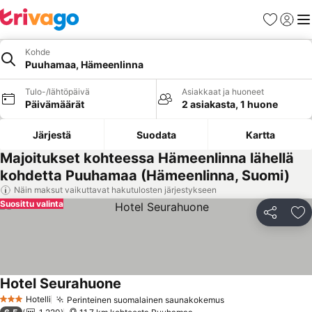
Suosikit
Kirjaud
Val
Kohde
Puuhamaa, Hämeenlinna
Tulo-/lähtöpäivä
Asiakkaat ja huoneet
Päivämäärät
2 asiakasta, 1 huone
Järjestä
Suodata
Kartta
Majoitukset kohteessa Hämeenlinna lähellä
kohdetta Puuhamaa (Hämeenlinna, Suomi)
Näin maksut vaikuttavat hakutulosten järjestykseen
Suosittu valinta
Jaa
Li
Hotel Seurahuone
Katso hinnat
Hotelli
Perinteinen suomalainen saunakokemus
Katso hinnat
3 Tähtiluokitus