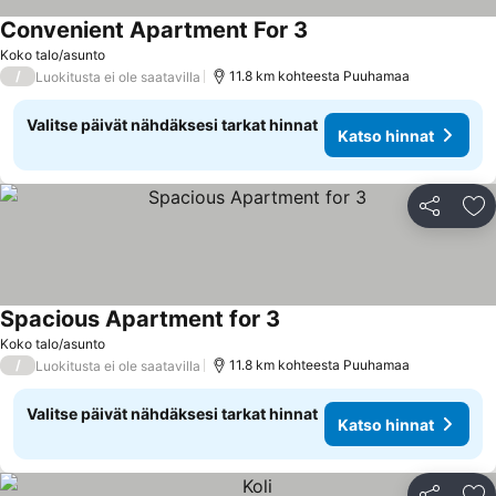
Convenient Apartment For 3
Katso hinnat
Koko talo/asunto
/
11.8 km kohteesta Puuhamaa
Luokitusta ei ole saatavilla
Valitse päivät nähdäksesi tarkat hinnat
Katso hinnat
Jaa
Li
Spacious Apartment for 3
Katso hinnat
Koko talo/asunto
/
11.8 km kohteesta Puuhamaa
Luokitusta ei ole saatavilla
Valitse päivät nähdäksesi tarkat hinnat
Katso hinnat