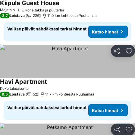
Kiipula Guest House
Katso hinnat
Majatalo
Ulkona takka ja puutarha
Katso hinnat
8,7
Loistava
226
11.0 km kohteesta Puuhamaa
Valitse päivät nähdäksesi tarkat hinnat
Katso hinnat
Jaa
Li
Havi Apartment
Katso hinnat
Koko talo/asunto
9,5
Loistava
52
11.7 km kohteesta Puuhamaa
Valitse päivät nähdäksesi tarkat hinnat
Katso hinnat
Jaa
Li