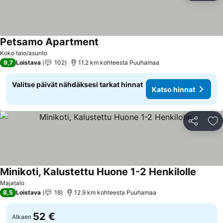
Petsamo Apartment
Katso hinnat
Koko talo/asunto
9,7
Loistava
102
11.2 km kohteesta Puuhamaa
Valitse päivät nähdäksesi tarkat hinnat
Katso hinnat
Jaa
Li
Minikoti, Kalustettu Huone 1-2 Henkilolle
Katso h
Majatalo
8,5
Loistava
18
12.9 km kohteesta Puuhamaa
52 €
Alkaen