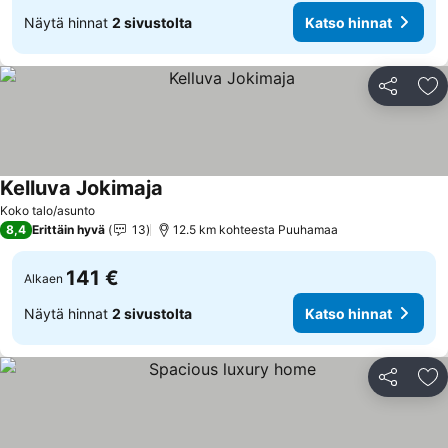
Näytä hinnat
2 sivustolta
Katso hinnat
Jaa
Li
Kelluva Jokimaja
Katso hinnat
Koko talo/asunto
8,4
Erittäin hyvä
13
12.5 km kohteesta Puuhamaa
141 €
Alkaen
Näytä hinnat
2 sivustolta
Katso hinnat
Jaa
Li