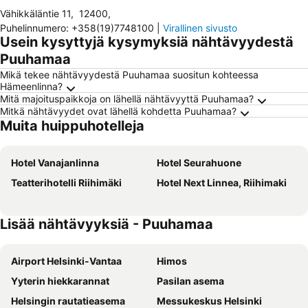
Vähikkäläntie 11
,
12400
,
Puhelinnumero
:
+358(19)7748100
|
Virallinen sivusto
Usein kysyttyjä kysymyksiä nähtävyydestä
Puuhamaa
Mikä tekee nähtävyydestä Puuhamaa suositun kohteessa
Hämeenlinna?
Mitä majoituspaikkoja on lähellä nähtävyyttä Puuhamaa?
Mitkä nähtävyydet ovat lähellä kohdetta Puuhamaa?
Muita huippuhotelleja
Hotel Vanajanlinna
Hotel Seurahuone
Teatterihotelli Riihimäki
Hotel Next Linnea, Riihimaki
Lisää nähtävyyksiä - Puuhamaa
Airport Helsinki-Vantaa
Himos
Yyterin hiekkarannat
Pasilan asema
Helsingin rautatieasema
Messukeskus Helsinki