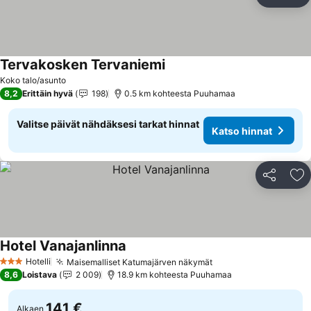
Jaa
Li
Tervakosken Tervaniemi
Katso hinnat
Koko talo/asunto
8,2
Erittäin hyvä
198
0.5 km kohteesta Puuhamaa
Valitse päivät nähdäksesi tarkat hinnat
Katso hinnat
Jaa
Li
Hotel Vanajanlinna
Katso hinnat
Hotelli
Maisemalliset Katumajärven näkymät
Katso hinnat
3 Tähtiluokitus
8,6
Loistava
2 009
18.9 km kohteesta Puuhamaa
141 €
Alkaen