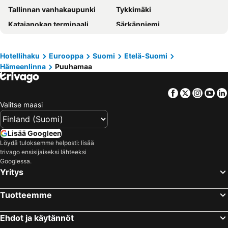
Tallinnan vanhakaupunki
Tykkimäki
Katajanokan terminaali
Särkänniemi
Viihdekeskus Flamingo
Tallinnan satama
Olympiastadion Helsinki
Helsingin jäähalli
Hotellihaku
Eurooppa
Suomi
Etelä-Suomi
Hämeenlinna
Puuhamaa
Hartwall Areena
Laajis
Kamppi Shopping Center
Linnanmäki
Facebook
Twitter
Insta
Yo
Suomenlinna
Vesipuisto Serena
Valitse maasi
Turun satama
Naantalin kylpylä
Tampere-talo
Moominworld
Lisää Googleen
Tikkurilan matkakeskus
Ruisrock
Löydä tuloksemme helposti: lisää
trivago ensisijaiseksi lähteeksi
Sappee
Pyynikki
Googlessa.
Yritys
Ideapark
Old Porvoo
Korkeasaari
Jumbo
Tuotteemme
Tampereen rautatieasema
Tuska Open Air Metal Festival
Blockfest
Länsisatama
Ehdot ja käytännöt