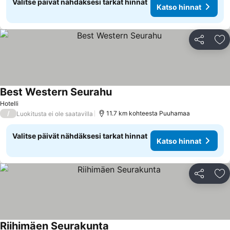
Valitse päivät nähdäksesi tarkat hinnat
Katso hinnat
Jaa
Li
Best Western Seurahu
Katso hinnat
Hotelli
/
11.7 km kohteesta Puuhamaa
Luokitusta ei ole saatavilla
Valitse päivät nähdäksesi tarkat hinnat
Katso hinnat
Jaa
Li
Riihimäen Seurakunta