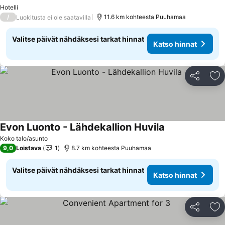
Katso hinnat
Hotelli
/
11.6 km kohteesta Puuhamaa
Luokitusta ei ole saatavilla
Valitse päivät nähdäksesi tarkat hinnat
Katso hinnat
Jaa
Li
Evon Luonto - Lähdekallion Huvila
Katso hinnat
Koko talo/asunto
9,0
Loistava
1
8.7 km kohteesta Puuhamaa
Valitse päivät nähdäksesi tarkat hinnat
Katso hinnat
Jaa
Li