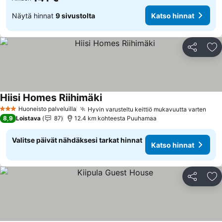
Näytä hinnat
9 sivustolta
Katso hinnat
Jaa
Li
Hiisi Homes Riihimäki
Katso hinnat
Huoneisto palveluilla
Hyvin varusteltu keittiö mukavuutta varten
Kats
3 Tähtiluokitus
8,9
Loistava
87
12.4 km kohteesta Puuhamaa
Valitse päivät nähdäksesi tarkat hinnat
Katso hinnat
Jaa
Li