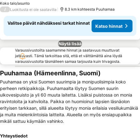
Koko talo/asunto
/
8.3 km kohteesta Puuhamaa
Luokitusta ei ole saatavilla
Valitse päivät nähdäksesi tarkat hinnat
Katso hinnat
Näytä lisää
Varaussivustoilta saamamme hinnat ja saatavuus muuttuvat
jatkuvasti. Tämä tarkoittaa sitä, että et välttämättä aina löydä
varaussivustolta täsmälleen samaa tarjousta kuin trivagosta.
Puuhamaa (Hämeenlinna, Suomi)
Puuhamaa on yksi Suomen suurimpia ja monipuolisimpia koko
perheen retkipaikkoja. Puuhamaalta löytyy Suomen suurin
ulkovesipuisto ja yli 60 muuta laitetta. Lisäksi puistossa on monia
ravintoloita ja kahviloita. Paikka on huomioinut lapsien läsnäolon
erityisen tarkkaan, sillä alueelta löytyy monia erilaisia vesiliukumäkiä
ja muita mielenkiintoisia laitteita. Alueella on myös ensiapupaikka
mikäli sattuu käymään vahinko.
Yhteystiedot