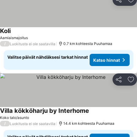
Jaa
Li
Koli
Katso hinnat
Aamiaismajoitus
/
0.7 km kohteesta Puuhamaa
Luokitusta ei ole saatavilla
Valitse päivät nähdäksesi tarkat hinnat
Katso hinnat
Jaa
Li
Villa kökköharju by Interhome
Katso hinnat
Koko talo/asunto
/
14.4 km kohteesta Puuhamaa
Luokitusta ei ole saatavilla
Valitse päivät nähdäksesi tarkat hinnat