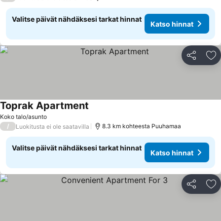
Valitse päivät nähdäksesi tarkat hinnat
Katso hinnat
Jaa
Li
Toprak Apartment
Katso hinnat
Koko talo/asunto
/
8.3 km kohteesta Puuhamaa
Luokitusta ei ole saatavilla
Valitse päivät nähdäksesi tarkat hinnat
Katso hinnat
Jaa
Li