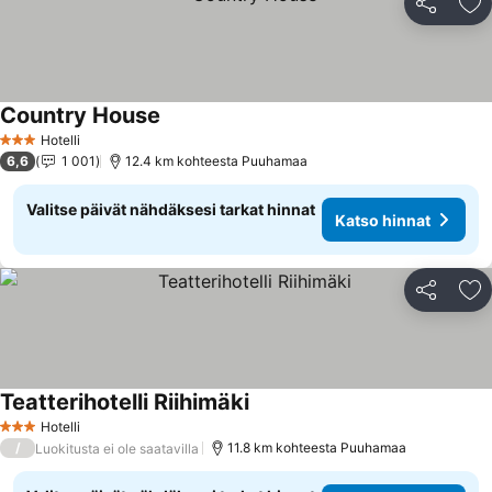
Jaa
Li
Country House
Katso hinnat
Hotelli
3 Tähtiluokitus
6,6
1 001
12.4 km kohteesta Puuhamaa
Valitse päivät nähdäksesi tarkat hinnat
Katso hinnat
Jaa
Li
Teatterihotelli Riihimäki
Katso hinnat
Hotelli
3 Tähtiluokitus
/
11.8 km kohteesta Puuhamaa
Luokitusta ei ole saatavilla