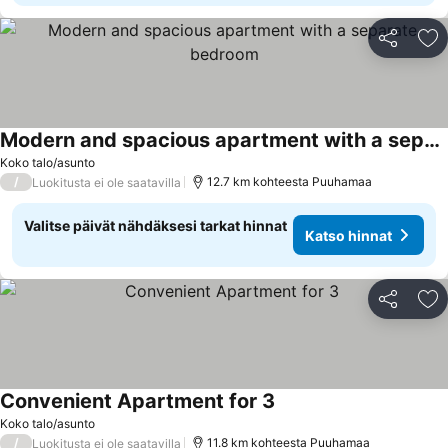
Jaa
Li
Modern and spacious apartment with a separate bedroom
Katso hinnat
Koko talo/asunto
/
12.7 km kohteesta Puuhamaa
Luokitusta ei ole saatavilla
Valitse päivät nähdäksesi tarkat hinnat
Katso hinnat
Jaa
Li
Convenient Apartment for 3
Katso hinnat
Koko talo/asunto
/
11.8 km kohteesta Puuhamaa
Luokitusta ei ole saatavilla