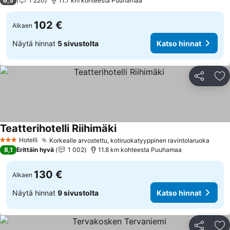
6,5
1 220
11.7 km kohteesta Puuhamaa
102 €
Alkaen
Näytä hinnat
5 sivustolta
Katso hinnat
Jaa
Li
Teatterihotelli Riihimäki
Katso hinnat
Hotelli
Korkealle arvostettu, kotiruokatyyppinen ravintolaruoka
Katso
3 Tähtiluokitus
8,1
Erittäin hyvä
1 002
11.8 km kohteesta Puuhamaa
130 €
Alkaen
Näytä hinnat
9 sivustolta
Katso hinnat