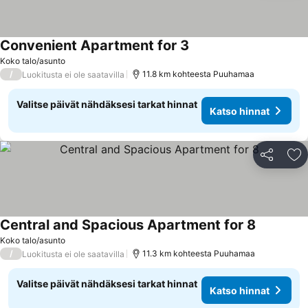
Convenient Apartment for 3
Katso hinnat
Koko talo/asunto
/
11.8 km kohteesta Puuhamaa
Luokitusta ei ole saatavilla
Valitse päivät nähdäksesi tarkat hinnat
Katso hinnat
Jaa
Li
Central and Spacious Apartment for 8
Katso hin
Koko talo/asunto
/
11.3 km kohteesta Puuhamaa
Luokitusta ei ole saatavilla
Valitse päivät nähdäksesi tarkat hinnat
Katso hinnat