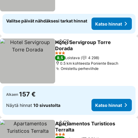
Valitse päivät nähdäksesi tarkat hinnat
Katso hinnat
Hotel Servigroup Torre
Jaa
Lisää suosikkeihin
Dorada
3 Tähtiluokitus
8,5
Loistava
4 298
0.5 km kohteesta Poniente Beach
Omistettu perheviihde
157 €
Alkaen
Näytä hinnat
10 sivustolta
Katso hinnat
Apartamentos Turisticos
Jaa
Lisää suosikkeihin
Terralta
3 Tähtiluokitus