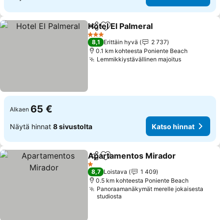
Hotel El Palmeral
Jaa
Lisää suosikkeihin
3 Tähtiluokitus
8,1
Erittäin hyvä
2 737
0.1 km kohteesta Poniente Beach
Lemmikkiystävällinen majoitus
65 €
Alkaen
Näytä hinnat
8 sivustolta
Katso hinnat
Apartamentos Mirador
Jaa
Lisää suosikkeihin
1 Tähtiluokitus
8,7
Loistava
1 409
0.5 km kohteesta Poniente Beach
Panoraamanäkymät merelle jokaisesta
studiosta