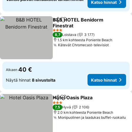
Katso hinnat
B&B HOTEL Benidorm
Jaa
Lisää suosikkeihin
Finestrat
3 Tähtiluokitus
8,7
Loistava
3 177
1.5 km kohteesta Poniente Beach
Kätevät Chromecast-televisiot
40 €
Alkaen
Näytä hinnat
8 sivustolta
Katso hinnat
Hotel Oasis Plaza
Jaa
Lisää suosikkeihin
3 Tähtiluokitus
7,5
Hyvä
2 106
2.0 km kohteesta Poniente Beach
Monipuolinen ja laadukas buffet-ruokailu