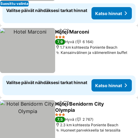
Suosittu valinta
Valitse päivät nähdäksesi tarkat hinnat
Katso hinnat
Hotel Marconi
Jaa
Lisää suosikkeihin
3 Tähtiluokitus
7,9
Hyvä
6 164
1.7 km kohteesta Poniente Beach
Kansainvälinen ja välimerellinen buffet
Valitse päivät nähdäksesi tarkat hinnat
Katso hinnat
Hotel Benidorm City
Jaa
Lisää suosikkeihin
Olympia
3 Tähtiluokitus
7,5
Hyvä
2 767
2.3 km kohteesta Poniente Beach
Huoneet parvekkeella tai terassilla