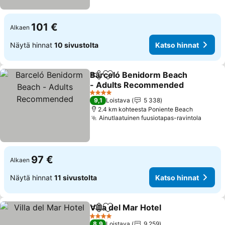
101 €
Alkaen
Näytä hinnat
10 sivustolta
Katso hinnat
Barceló Benidorm Beach
Jaa
Lisää suosikkeihin
- Adults Recommended
4 Tähtiluokitus
9,1
Loistava
5 338
2.4 km kohteesta Poniente Beach
Ainutlaatuinen fuusiotapas-ravintola
97 €
Alkaen
Näytä hinnat
11 sivustolta
Katso hinnat
Villa del Mar Hotel
Jaa
Lisää suosikkeihin
4 Tähtiluokitus
8,9
Loistava
9 259