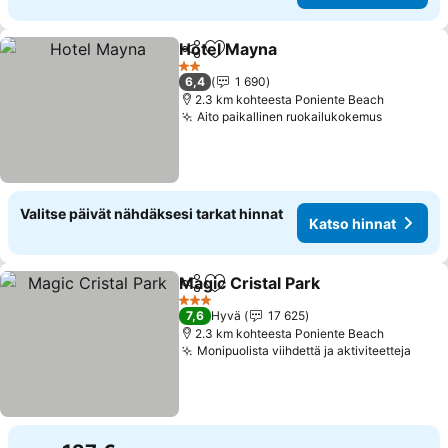
Hotel Mayna
Jaa
Lisää suosikkeihin
2 Tähtiluokitus
6,4
1 690
2.3 km kohteesta Poniente Beach
Aito paikallinen ruokailukokemus
Valitse päivät nähdäksesi tarkat hinnat
Katso hinnat
Magic Cristal Park
Jaa
Lisää suosikkeihin
3 Tähtiluokitus
7,6
Hyvä
17 625
2.3 km kohteesta Poniente Beach
Monipuolista viihdettä ja aktiviteetteja