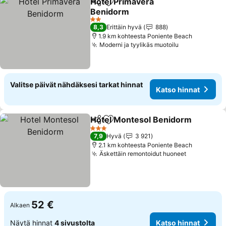
Hotel Primavera
Jaa
Lisää suosikkeihin
Benidorm
2 Tähtiluokitus
8,3
Erittäin hyvä
888
1.9 km kohteesta Poniente Beach
Moderni ja tyylikäs muotoilu
Valitse päivät nähdäksesi tarkat hinnat
Katso hinnat
Hotel Montesol Benidorm
Jaa
Lisää suosikkeihin
3 Tähtiluokitus
7,9
Hyvä
3 921
2.1 km kohteesta Poniente Beach
Äskettäin remontoidut huoneet
52 €
Alkaen
Näytä hinnat
4 sivustolta
Katso hinnat