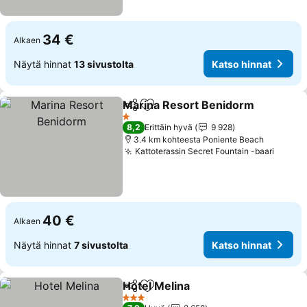
34 €
Alkaen
Näytä hinnat
13 sivustolta
Katso hinnat
Marina Resort Benidorm
Jaa
Lisää suosikkeihin
1 Tähtiluokitus
8,2
Erittäin hyvä
9 928
3.4 km kohteesta Poniente Beach
Kattoterassin Secret Fountain -baari
40 €
Alkaen
Näytä hinnat
7 sivustolta
Katso hinnat
Hotel Melina
Jaa
Lisää suosikkeihin
3 Tähtiluokitus