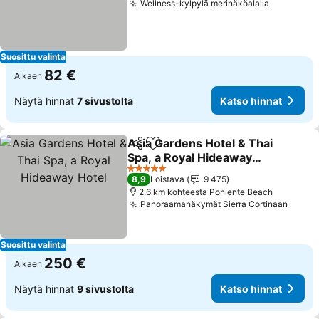
Wellness-kylpylä merinäköalalla
Suosittu valinta
82 €
Alkaen
Näytä hinnat
7 sivustolta
Katso hinnat
Asia Gardens Hotel & Thai
Jaa
Lisää suosikkeihin
Spa, a Royal Hideaway
Hotel
5 Tähtiluokitus
8,9
Loistava
9 475
2.6 km kohteesta Poniente Beach
Panoraamanäkymät Sierra Cortinaan
Suosittu valinta
250 €
Alkaen
Näytä hinnat
9 sivustolta
Katso hinnat