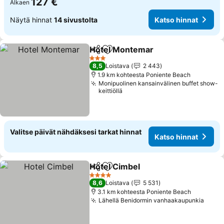
127 €
Alkaen
Näytä hinnat
14 sivustolta
Katso hinnat
Hotel Montemar
Jaa
Lisää suosikkeihin
3 Tähtiluokitus
8,5
Loistava
2 443
1.9 km kohteesta Poniente Beach
Monipuolinen kansainvälinen buffet show-
keittiöllä
Valitse päivät nähdäksesi tarkat hinnat
Katso hinnat
Hotel Cimbel
Jaa
Lisää suosikkeihin
4 Tähtiluokitus
8,6
Loistava
5 531
3.1 km kohteesta Poniente Beach
Lähellä Benidormin vanhaakaupunkia