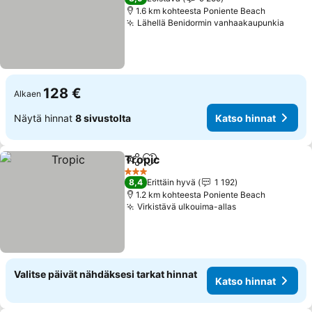
1.6 km kohteesta Poniente Beach
Lähellä Benidormin vanhaakaupunkia
128 €
Alkaen
Näytä hinnat
8 sivustolta
Katso hinnat
Tropic
Jaa
Lisää suosikkeihin
3 Tähtiluokitus
8,4
Erittäin hyvä
1 192
1.2 km kohteesta Poniente Beach
Virkistävä ulkouima-allas
Valitse päivät nähdäksesi tarkat hinnat
Katso hinnat