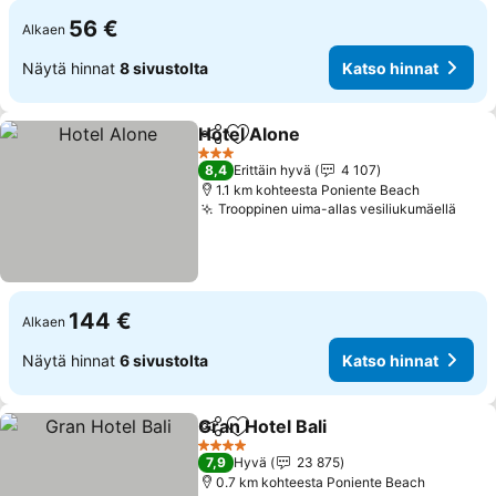
56 €
Alkaen
Näytä hinnat
8 sivustolta
Katso hinnat
Hotel Alone
Jaa
Lisää suosikkeihin
3 Tähtiluokitus
8,4
Erittäin hyvä
4 107
1.1 km kohteesta Poniente Beach
Trooppinen uima-allas vesiliukumäellä
144 €
Alkaen
Näytä hinnat
6 sivustolta
Katso hinnat
Gran Hotel Bali
Jaa
Lisää suosikkeihin
4 Tähtiluokitus
7,9
Hyvä
23 875
0.7 km kohteesta Poniente Beach