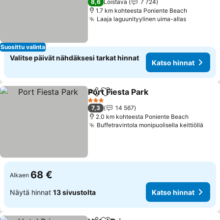
8,6
Loistava
7 724
1.7 km kohteesta Poniente Beach
Laaja laguunityylinen uima-allas
Suosittu valinta
Valitse päivät nähdäksesi tarkat hinnat
Katso hinnat
Port Fiesta Park
Jaa
Lisää suosikkeihin
3 Tähtiluokitus
7,3
14 567
2.0 km kohteesta Poniente Beach
Buffetravintola monipuolisella keittiöllä
68 €
Alkaen
Näytä hinnat
13 sivustolta
Katso hinnat