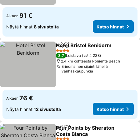
91 €
Alkaen
Näytä hinnat
8 sivustolta
Katso hinnat
Hotel Bristol Benidorm
Jaa
Lisää suosikkeihin
4 Tähtiluokitus
8,7
Loistava
4 238
2.4 km kohteesta Poniente Beach
Erinomainen sijainti lähellä
vanhaakaupunkia
76 €
Alkaen
Näytä hinnat
12 sivustolta
Katso hinnat
Four Points by Sheraton
Jaa
Lisää suosikkeihin
Costa Blanca