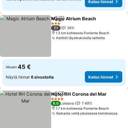
Katso hinnat
Magic Atrium Beach
Jaa
Lisää suosikkeihin
3 Tähtiluokitus
7,1
361
1.3 km kohteesta Poniente Beach
Keittiöt täysikokoisilla laitteilla
45 €
Alkaen
Näytä hinnat
6 sivustolta
Katso hinnat
Hotel RH Corona del Mar
Jaa
Lisää suosikkeihin
4 Tähtiluokitus
9,0
Loistava
7 497
1.7 km kohteesta Poniente Beach
Raikasta vettä jokaisessa kerroksessa