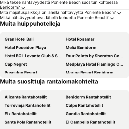
Mikä tekee nähtävyydestä Poniente Beach suositun kohteessa
Benidorm?
Mitä majoituspaikkoja on lähellä nähtävyyttä Poniente Beach?
Mitkä nähtävyydet ovat lähellä kohdetta Poniente Beach?
Muita huippuhotelleja
Gran Hotel Bali
Hotel Rosamar
Hotel Poseidon Playa
Meliá Benidorm
Hotel BCL Levante Club & Spa 4 Sup - Only Adults Recomended
Four Points by Sheraton Costa Blanca
Cap Negret
Medplaya Hotel Flamingo Oasis
Poseidon Resort
Marina Resort Benidorm
Muita suosittuja rantalomakohteita
Albir Playa Hotel & Spa
Hotel Cimbel
Port Benidorm Hotel & Spa
Magic Tropical Splash
Alicante Rantahotellit
Benidorm Rantahotellit
Medplaya Hotel Rio Park
Melia Villaitana
Torrevieja Rantahotellit
Calpe Rantahotellit
Magic Aqua Rock Gardens
SH Villa Gadea
Elx Rantahotellit
Gandia Rantahotellit
Hotel Cuco
Hotel RH Princesa
Santa Pola Rantahotellit
El Campello Rantahotellit
La Estación
KAKTUS Hotel Kaktus Albir