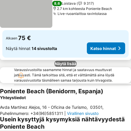
4 Tähtiluokitus
8,6
Loistava
9 317
2.7 km kohteesta Poniente Beach
Live-ruoanlaittoa ravintolassa
75 €
Alkaen
Näytä hinnat
14 sivustolta
Katso hinnat
Näytä lisää
Varaussivustoilta saamamme hinnat ja saatavuus muuttuvat
jatkuvasti. Tämä tarkoittaa sitä, että et välttämättä aina löydä
varaussivustolta täsmälleen samaa tarjousta kuin trivagosta.
Poniente Beach (Benidorm, Espanja)
Yhteystiedot
Avda Martínez Alejos, 16 - Oficina de Turismo
,
03501
,
Puhelinnumero
:
+34(96)5851311
|
Virallinen sivusto
Usein kysyttyjä kysymyksiä nähtävyydestä
Poniente Beach