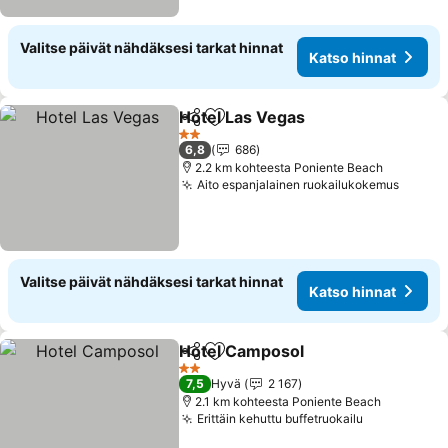
Valitse päivät nähdäksesi tarkat hinnat
Katso hinnat
Hotel Las Vegas
Jaa
Lisää suosikkeihin
2 Tähtiluokitus
6,8
686
2.2 km kohteesta Poniente Beach
Aito espanjalainen ruokailukokemus
Valitse päivät nähdäksesi tarkat hinnat
Katso hinnat
Hotel Camposol
Jaa
Lisää suosikkeihin
2 Tähtiluokitus
7,5
Hyvä
2 167
2.1 km kohteesta Poniente Beach
Erittäin kehuttu buffetruokailu