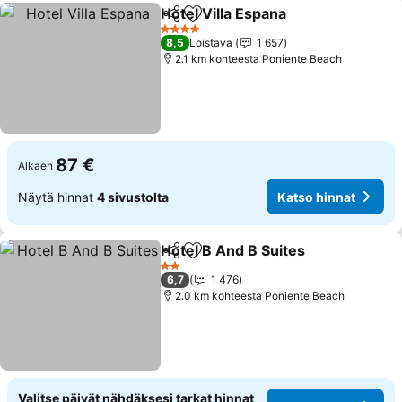
Hotel Villa Espana
Jaa
Lisää suosikkeihin
4 Tähtiluokitus
8,5
Loistava
1 657
2.1 km kohteesta Poniente Beach
87 €
Alkaen
Näytä hinnat
4 sivustolta
Katso hinnat
Hotel B And B Suites
Jaa
Lisää suosikkeihin
2 Tähtiluokitus
6,7
1 476
2.0 km kohteesta Poniente Beach
Valitse päivät nähdäksesi tarkat hinnat