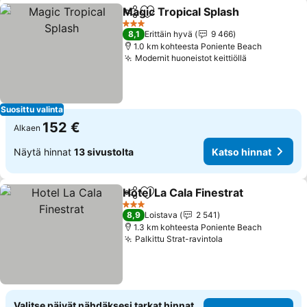
Magic Tropical Splash
Jaa
Lisää suosikkeihin
3 Tähtiluokitus
8,1
Erittäin hyvä
9 466
1.0 km kohteesta Poniente Beach
Modernit huoneistot keittiöllä
Suosittu valinta
152 €
Alkaen
Näytä hinnat
13 sivustolta
Katso hinnat
Hotel La Cala Finestrat
Jaa
Lisää suosikkeihin
3 Tähtiluokitus
8,9
Loistava
2 541
1.3 km kohteesta Poniente Beach
Palkittu Strat-ravintola
Valitse päivät nähdäksesi tarkat hinnat