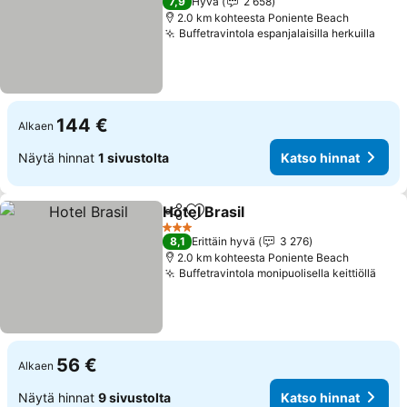
7,9
Hyvä
2 658
2.0 km kohteesta Poniente Beach
Buffetravintola espanjalaisilla herkuilla
144 €
Alkaen
Näytä hinnat
1 sivustolta
Katso hinnat
Hotel Brasil
Jaa
Lisää suosikkeihin
3 Tähtiluokitus
8,1
Erittäin hyvä
3 276
2.0 km kohteesta Poniente Beach
Buffetravintola monipuolisella keittiöllä
56 €
Alkaen
Näytä hinnat
9 sivustolta
Katso hinnat