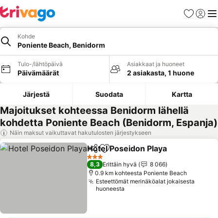
Suosikit
Kirjaud
Val
Kohde
Poniente Beach, Benidorm
Tulo-/lähtöpäivä
Asiakkaat ja huoneet
Päivämäärät
2 asiakasta, 1 huone
Järjestä
Suodata
Kartta
Majoitukset kohteessa Benidorm lähellä
kohdetta Poniente Beach (Benidorm, Espanja)
Näin maksut vaikuttavat hakutulosten järjestykseen
Hotel Poseidon Playa
Jaa
Lisää suosikkeihin
3 Tähtiluokitus
8,3
Erittäin hyvä
8 066
0.9 km kohteesta Poniente Beach
Esteettömät merinäköalat jokaisesta
huoneesta