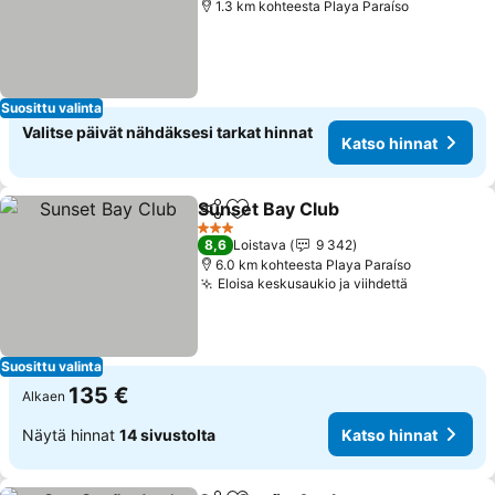
1.3 km kohteesta Playa Paraíso
Suosittu valinta
Valitse päivät nähdäksesi tarkat hinnat
Katso hinnat
Sunset Bay Club
Jaa
Lisää suosikkeihin
3 Tähtiluokitus
8,6
Loistava
9 342
6.0 km kohteesta Playa Paraíso
Eloisa keskusaukio ja viihdettä
Suosittu valinta
135 €
Alkaen
Näytä hinnat
14 sivustolta
Katso hinnat