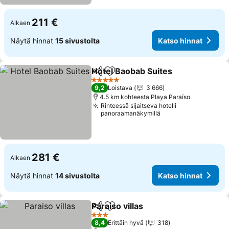
211 €
Alkaen
Näytä hinnat
15 sivustolta
Katso hinnat
Hotel Baobab Suites
Jaa
Lisää suosikkeihin
5 Tähtiluokitus
9,2
Loistava
3 666
4.5 km kohteesta Playa Paraíso
Rinteessä sijaitseva hotelli
panoraamanäkymillä
281 €
Alkaen
Näytä hinnat
14 sivustolta
Katso hinnat
Paraiso villas
Jaa
Lisää suosikkeihin
3 Tähtiluokitus
8,4
Erittäin hyvä
318