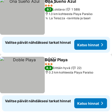
Ona Sueño Azul
Jaa
Lisää suosikkeihin
3 Tähtiluokitus
9,1
Loistava
1 589
1.3 km kohteesta Playa Paraíso
La Terazza -ravintola ja baari
Valitse päivät nähdäksesi tarkat hinnat
Katso hinnat
Doble Playa
Jaa
Lisää suosikkeihin
3 Tähtiluokitus
8,3
Erittäin hyvä
22
0.3 km kohteesta Playa Paraíso
Valitse päivät nähdäksesi tarkat hinnat
Katso hinnat