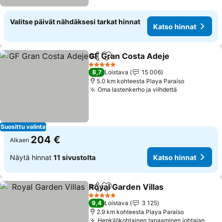
Valitse päivät nähdäksesi tarkat hinnat
Katso hinnat
GF Gran Costa Adeje
Jaa
Lisää suosikkeihin
5 Tähtiluokitus
8,7
Loistava
15 006
5.0 km kohteesta Playa Paraíso
Oma lastenkerho ja viihdettä
Suosittu valinta
204 €
Alkaen
Näytä hinnat
11 sivustolta
Katso hinnat
Royal Garden Villas
Jaa
Lisää suosikkeihin
5 Tähtiluokitus
9,4
Loistava
3 125
2.9 km kohteesta Playa Paraíso
Henkilökohtainen tapaaminen johtajan