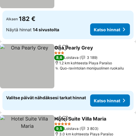
182 €
Alkaen
Näytä hinnat
14 sivustolta
Katso hinnat
Ona Pearly Grey
Jaa
Lisää suosikkeihin
3 Tähtiluokitus
8,6
Loistava
3 189
1.2 km kohteesta Playa Paraíso
Quo-ravintolan monipuolinen ruokailu
Valitse päivät nähdäksesi tarkat hinnat
Katso hinnat
Hotel Suite Villa Maria
Jaa
Lisää suosikkeihin
5 Tähtiluokitus
9,5
Loistava
3 803
3.0 km kohteesta Playa Paraíso