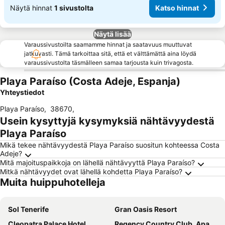
Näytä hinnat
1 sivustolta
Katso hinnat
Näytä lisää
Varaussivustoilta saamamme hinnat ja saatavuus muuttuvat
jatkuvasti. Tämä tarkoittaa sitä, että et välttämättä aina löydä
varaussivustolta täsmälleen samaa tarjousta kuin trivagosta.
Playa Paraíso (Costa Adeje, Espanja)
Yhteystiedot
Playa Paraíso
,
38670
,
Usein kysyttyjä kysymyksiä nähtävyydestä
Playa Paraíso
Mikä tekee nähtävyydestä Playa Paraíso suositun kohteessa Costa
Adeje?
Mitä majoituspaikkoja on lähellä nähtävyyttä Playa Paraíso?
Mitkä nähtävyydet ovat lähellä kohdetta Playa Paraíso?
Muita huippuhotelleja
Sol Tenerife
Gran Oasis Resort
Cleopatra Palace Hotel
Regency Country Club, Apartments Suites