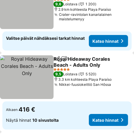
5 Tähtiluokitus
9,6
Loistava
1 200
2.9 km kohteesta Playa Paraíso
Crater-ravintolan kanarialainen
maistelumenyy
Valitse päivät nähdäksesi tarkat hinnat
Katso hinnat
Royal Hideaway Corales
Jaa
Lisää suosikkeihin
Beach - Adults Only
5 Tähtiluokitus
9,5
Loistava
5 520
3.3 km kohteesta Playa Paraíso
Nikkei-fuusiokeittiö San Hôssa
416 €
Alkaen
Näytä hinnat
10 sivustolta
Katso hinnat