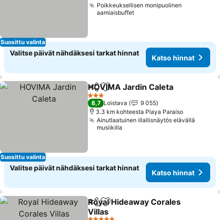
Poikkeuksellisen monipuolinen
aamiaisbuffet
Suosittu valinta
Valitse päivät nähdäksesi tarkat hinnat
Katso hinnat
HOVIMA Jardin Caleta
Jaa
Lisää suosikkeihin
3 Tähtiluokitus
8,7
Loistava
9 055
3.3 km kohteesta Playa Paraíso
Ainutlaatuinen illallisnäytös elävällä
musiikilla
Suosittu valinta
Valitse päivät nähdäksesi tarkat hinnat
Katso hinnat
Royal Hideaway Corales
Jaa
Lisää suosikkeihin
Villas