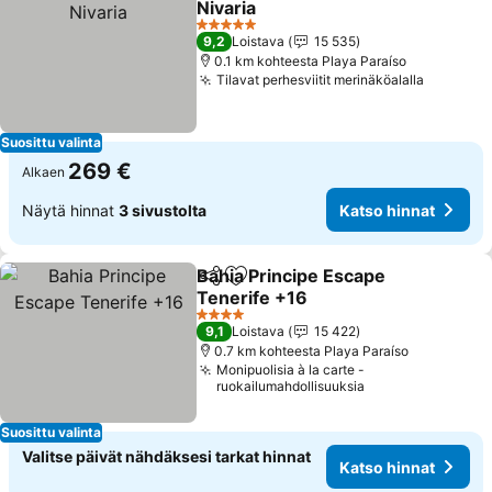
Nivaria
5 Tähtiluokitus
9,2
Loistava
15 535
0.1 km kohteesta Playa Paraíso
Tilavat perhesviitit merinäköalalla
Suosittu valinta
269 €
Alkaen
Näytä hinnat
3 sivustolta
Katso hinnat
Bahia Principe Escape
Jaa
Lisää suosikkeihin
Tenerife +16
4 Tähtiluokitus
9,1
Loistava
15 422
0.7 km kohteesta Playa Paraíso
Monipuolisia à la carte -
ruokailumahdollisuuksia
Suosittu valinta
Valitse päivät nähdäksesi tarkat hinnat
Katso hinnat