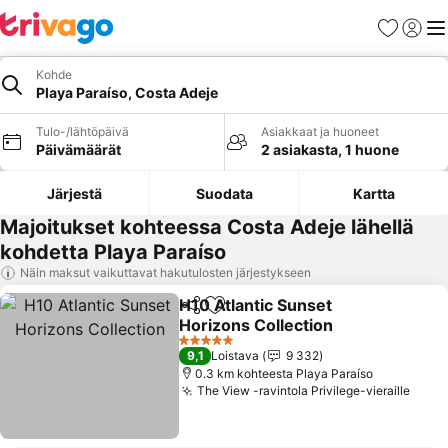
Suosikit
Kirjaud
Val
Kohde
Playa Paraíso, Costa Adeje
Tulo-/lähtöpäivä
Asiakkaat ja huoneet
Päivämäärät
2 asiakasta, 1 huone
Järjestä
Suodata
Kartta
Majoitukset kohteessa Costa Adeje lähellä
kohdetta Playa Paraíso
Näin maksut vaikuttavat hakutulosten järjestykseen
H10 Atlantic Sunset
Jaa
Lisää suosikkeihin
Horizons Collection
5 Tähtiluokitus
9,1
Loistava
9 332
0.3 km kohteesta Playa Paraíso
The View -ravintola Privilege-vieraille