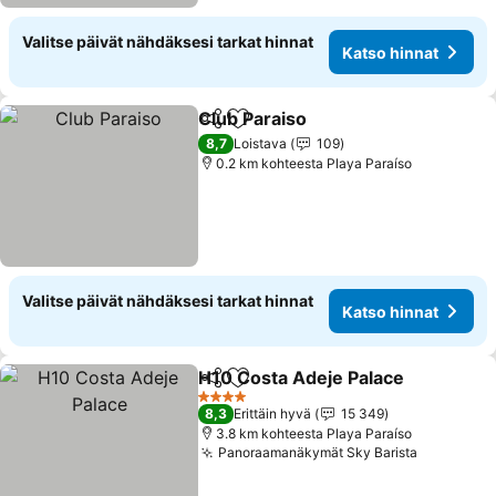
Valitse päivät nähdäksesi tarkat hinnat
Katso hinnat
Club Paraiso
Jaa
Lisää suosikkeihin
8,7
Loistava
109
0.2 km kohteesta Playa Paraíso
Valitse päivät nähdäksesi tarkat hinnat
Katso hinnat
H10 Costa Adeje Palace
Jaa
Lisää suosikkeihin
4 Tähtiluokitus
8,3
Erittäin hyvä
15 349
3.8 km kohteesta Playa Paraíso
Panoraamanäkymät Sky Barista