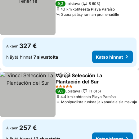
5 Tähtiluokitus
9,2
Loistava
8 603
4.1 km kohteesta Playa Paraíso
Suora pääsy rannan promenadille
327 €
Alkaen
Näytä hinnat
7 sivustolta
Katso hinnat
Vincci Selección La
Jaa
Lisää suosikkeihin
Plantación del Sur
5 Tähtiluokitus
9,3
Loistava
11 615
4.4 km kohteesta Playa Paraíso
Monipuolista ruokaa ja kanarialaisia makuja
257 €
Alkaen
Näytä hinnat
13 sivustolta
Katso hinnat