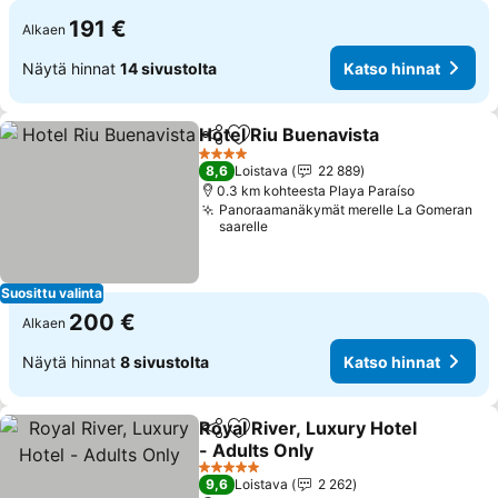
191 €
Alkaen
Näytä hinnat
14 sivustolta
Katso hinnat
Hotel Riu Buenavista
Jaa
Lisää suosikkeihin
4 Tähtiluokitus
8,6
Loistava
22 889
0.3 km kohteesta Playa Paraíso
Panoraamanäkymät merelle La Gomeran
saarelle
Suosittu valinta
200 €
Alkaen
Näytä hinnat
8 sivustolta
Katso hinnat
Royal River, Luxury Hotel
Jaa
Lisää suosikkeihin
- Adults Only
5 Tähtiluokitus
9,6
Loistava
2 262