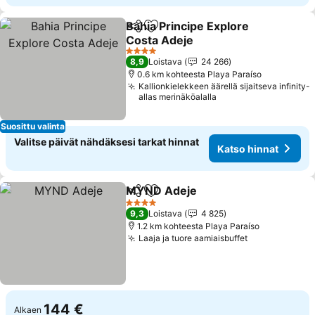
Bahia Principe Explore
Jaa
Lisää suosikkeihin
Costa Adeje
4 Tähtiluokitus
8,9
Loistava
24 266
0.6 km kohteesta Playa Paraíso
Kallionkielekkeen äärellä sijaitseva infinity-
allas merinäköalalla
Suosittu valinta
Valitse päivät nähdäksesi tarkat hinnat
Katso hinnat
MYND Adeje
Jaa
Lisää suosikkeihin
4 Tähtiluokitus
9,3
Loistava
4 825
1.2 km kohteesta Playa Paraíso
Laaja ja tuore aamiaisbuffet
144 €
Alkaen