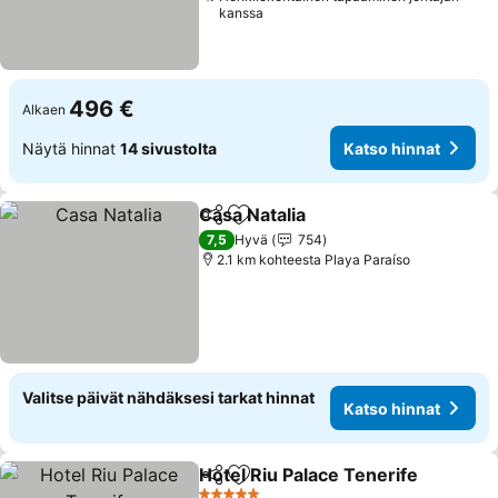
kanssa
496 €
Alkaen
Näytä hinnat
14 sivustolta
Katso hinnat
Casa Natalia
Jaa
Lisää suosikkeihin
7,5
Hyvä
754
2.1 km kohteesta Playa Paraíso
Valitse päivät nähdäksesi tarkat hinnat
Katso hinnat
Hotel Riu Palace Tenerife
Jaa
Lisää suosikkeihin