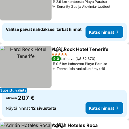
2.9 km kohteesta Playa Paraíso
Serenity Spa ja Alqvimia-tuotteet
Valitse päivät nähdäksesi tarkat hinnat
Katso hinnat
Hard Rock Hotel Tenerife
Jaa
Lisää suosikkeihin
5 Tähtiluokitus
9,0
Loistava
32 370
0.6 km kohteesta Playa Paraíso
Teemallisia ruokailuelämyksiä
Suosittu valinta
207 €
Alkaen
Näytä hinnat
12 sivustolta
Katso hinnat
Adrián Hoteles Roca
Jaa
Lisää suosikkeihin