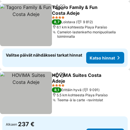
Tagoro Family & Fun
Jaa
Lisää suosikkeihin
Costa Adeje
4 Tähtiluokitus
8,7
Loistava
9 812
6.1 km kohteesta Playa Paraíso
Camelot-lastenkerho monipuolisella
toiminnalla
Valitse päivät nähdäksesi tarkat hinnat
Katso hinnat
HOVIMA Suites Costa
Jaa
Lisää suosikkeihin
Adeje
4 Tähtiluokitus
8,1
Erittäin hyvä
9 091
5.5 km kohteesta Playa Paraíso
Teema-à la carte -ravintolat
237 €
Alkaen