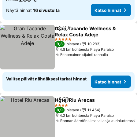
Näytä hinnat
16 sivustolta
Katso hinnat
Gran Tacande Wellness &
Jaa
Lisää suosikkeihin
Relax Costa Adeje
5 Tähtiluokitus
9,3
Loistava
10 293
4.8 km kohteesta Playa Paraíso
Erinomainen sijainti rannalla
Valitse päivät nähdäksesi tarkat hinnat
Katso hinnat
Hotel Riu Arecas
Jaa
Lisää suosikkeihin
4 Tähtiluokitus
8,9
Loistava
11 454
4.2 km kohteesta Playa Paraíso
Rannan ääretön uima-allas ja aurinkoterassi