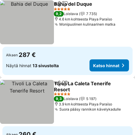
Bahia del Duque
Jaa
Lisää suosikkeihin
5 Tähtiluokitus
9,2
Loistava
7 735
4.6 km kohteesta Playa Paraíso
Monipuolinen kulinaarinen matka
287 €
Alkaen
Näytä hinnat
13 sivustolta
Katso hinnat
Tivoli La Caleta Tenerife
Jaa
Lisää suosikkeihin
Resort
5 Tähtiluokitus
9,3
Loistava
5 197
3.9 km kohteesta Playa Paraíso
Suora pääsy rannikon kävelykadulle
260 €
Alkaen