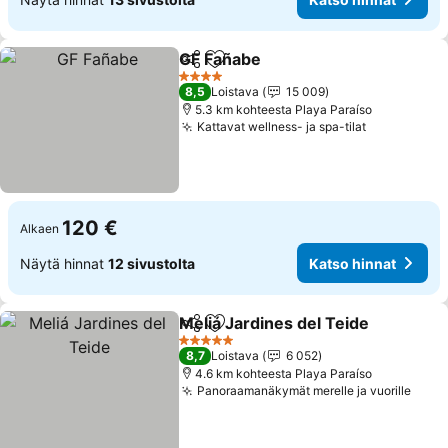
GF Fañabe
Jaa
Lisää suosikkeihin
4 Tähtiluokitus
8,5
Loistava
15 009
5.3 km kohteesta Playa Paraíso
Kattavat wellness- ja spa-tilat
120 €
Alkaen
Näytä hinnat
12 sivustolta
Katso hinnat
Meliá Jardines del Teide
Jaa
Lisää suosikkeihin
5 Tähtiluokitus
8,7
Loistava
6 052
4.6 km kohteesta Playa Paraíso
Panoraamanäkymät merelle ja vuorille